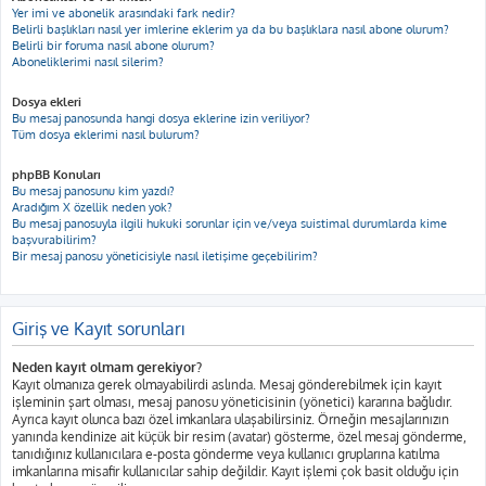
Yer imi ve abonelik arasındaki fark nedir?
Belirli başlıkları nasıl yer imlerine eklerim ya da bu başlıklara nasıl abone olurum?
Belirli bir foruma nasıl abone olurum?
Aboneliklerimi nasıl silerim?
Dosya ekleri
Bu mesaj panosunda hangi dosya eklerine izin veriliyor?
Tüm dosya eklerimi nasıl bulurum?
phpBB Konuları
Bu mesaj panosunu kim yazdı?
Aradığım X özellik neden yok?
Bu mesaj panosuyla ilgili hukuki sorunlar için ve/veya suistimal durumlarda kime
başvurabilirim?
Bir mesaj panosu yöneticisiyle nasıl iletişime geçebilirim?
Giriş ve Kayıt sorunları
Neden kayıt olmam gerekiyor?
Kayıt olmanıza gerek olmayabilirdi aslında. Mesaj gönderebilmek için kayıt
işleminin şart olması, mesaj panosu yöneticisinin (yönetici) kararına bağlıdır.
Ayrıca kayıt olunca bazı özel imkanlara ulaşabilirsiniz. Örneğin mesajlarınızın
yanında kendinize ait küçük bir resim (avatar) gösterme, özel mesaj gönderme,
tanıdığınız kullanıcılara e-posta gönderme veya kullanıcı gruplarına katılma
imkanlarına misafir kullanıcılar sahip değildir. Kayıt işlemi çok basit olduğu için