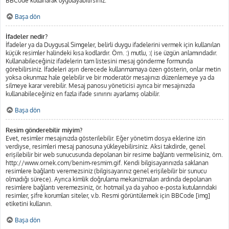
BBCode kullanarak uygulayabilirsiniz.
Başa dön
İfadeler nedir?
İfadeler ya da Duygusal Simgeler, belirli duygu ifadelerini vermek için kullanılan
küçük resimler halindeki kısa kodlardır. Örn. :) mutlu, :( ise üzgün anlamındadır.
Kullanabileceğiniz ifadelerin tam listesini mesaj gönderme formunda
görebilirsiniz. İfadeleri aşırı derecede kullanmamaya özen gösterin, onlar metin
yoksa okunmaz hale gelebilir ve bir moderatör mesajınızı düzenlemeye ya da
silmeye karar verebilir. Mesaj panosu yöneticisi ayrıca bir mesajınızda
kullanabileceğiniz en fazla ifade sınırını ayarlamış olabilir.
Başa dön
Resim gönderebilir miyim?
Evet, resimler mesajınızda gösterilebilir. Eğer yönetim dosya eklerine izin
verdiyse, resimleri mesaj panosuna yükleyebilirsiniz. Aksi takdirde, genel
erişilebilir bir web sunucusunda depolanan bir resime bağlantı vermelisiniz, örn.
http://www.ornek.com/benim-resmim.gif. Kendi bilgisayarınızda saklanan
resimlere bağlantı veremezsiniz (bilgisayarınız genel erişilebilir bir sunucu
olmadığı sürece). Ayrıca kimlik doğrulama mekanizmaları ardında depolanan
resimlere bağlantı veremezsiniz, ör. hotmail ya da yahoo e-posta kutularındaki
resimler, şifre korumları siteler, v.b. Resmi görüntülemek için BBCode [img]
etiketini kullanın.
Başa dön