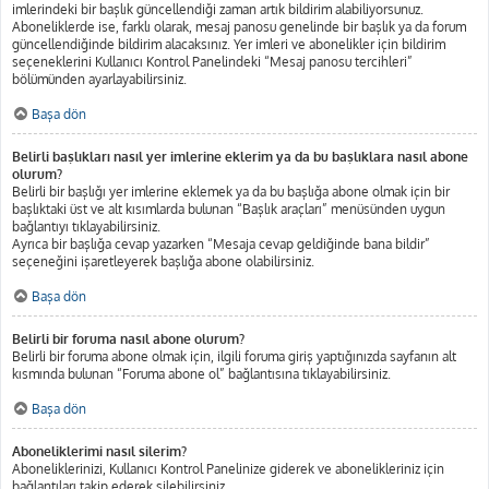
imlerindeki bir başlık güncellendiği zaman artık bildirim alabiliyorsunuz.
Aboneliklerde ise, farklı olarak, mesaj panosu genelinde bir başlık ya da forum
güncellendiğinde bildirim alacaksınız. Yer imleri ve abonelikler için bildirim
seçeneklerini Kullanıcı Kontrol Panelindeki “Mesaj panosu tercihleri”
bölümünden ayarlayabilirsiniz.
Başa dön
Belirli başlıkları nasıl yer imlerine eklerim ya da bu başlıklara nasıl abone
olurum?
Belirli bir başlığı yer imlerine eklemek ya da bu başlığa abone olmak için bir
başlıktaki üst ve alt kısımlarda bulunan “Başlık araçları” menüsünden uygun
bağlantıyı tıklayabilirsiniz.
Ayrıca bir başlığa cevap yazarken “Mesaja cevap geldiğinde bana bildir”
seçeneğini işaretleyerek başlığa abone olabilirsiniz.
Başa dön
Belirli bir foruma nasıl abone olurum?
Belirli bir foruma abone olmak için, ilgili foruma giriş yaptığınızda sayfanın alt
kısmında bulunan “Foruma abone ol” bağlantısına tıklayabilirsiniz.
Başa dön
Aboneliklerimi nasıl silerim?
Aboneliklerinizi, Kullanıcı Kontrol Panelinize giderek ve abonelikleriniz için
bağlantıları takip ederek silebilirsiniz.