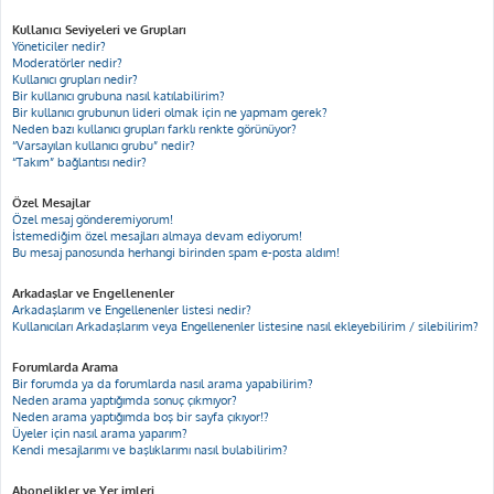
Kullanıcı Seviyeleri ve Grupları
Yöneticiler nedir?
Moderatörler nedir?
Kullanıcı grupları nedir?
Bir kullanıcı grubuna nasıl katılabilirim?
Bir kullanıcı grubunun lideri olmak için ne yapmam gerek?
Neden bazı kullanıcı grupları farklı renkte görünüyor?
“Varsayılan kullanıcı grubu” nedir?
“Takım” bağlantısı nedir?
Özel Mesajlar
Özel mesaj gönderemiyorum!
İstemediğim özel mesajları almaya devam ediyorum!
Bu mesaj panosunda herhangi birinden spam e-posta aldım!
Arkadaşlar ve Engellenenler
Arkadaşlarım ve Engellenenler listesi nedir?
Kullanıcıları Arkadaşlarım veya Engellenenler listesine nasıl ekleyebilirim / silebilirim?
Forumlarda Arama
Bir forumda ya da forumlarda nasıl arama yapabilirim?
Neden arama yaptığımda sonuç çıkmıyor?
Neden arama yaptığımda boş bir sayfa çıkıyor!?
Üyeler için nasıl arama yaparım?
Kendi mesajlarımı ve başlıklarımı nasıl bulabilirim?
Abonelikler ve Yer imleri