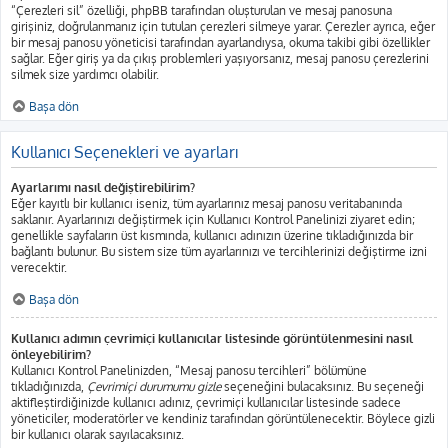
“Çerezleri sil” özelliği, phpBB tarafından oluşturulan ve mesaj panosuna
girişiniz, doğrulanmanız için tutulan çerezleri silmeye yarar. Çerezler ayrıca, eğer
bir mesaj panosu yöneticisi tarafından ayarlandıysa, okuma takibi gibi özellikler
sağlar. Eğer giriş ya da çıkış problemleri yaşıyorsanız, mesaj panosu çerezlerini
silmek size yardımcı olabilir.
Başa dön
Kullanıcı Seçenekleri ve ayarları
Ayarlarımı nasıl değiştirebilirim?
Eğer kayıtlı bir kullanıcı iseniz, tüm ayarlarınız mesaj panosu veritabanında
saklanır. Ayarlarınızı değiştirmek için Kullanıcı Kontrol Panelinizi ziyaret edin;
genellikle sayfaların üst kısmında, kullanıcı adınızın üzerine tıkladığınızda bir
bağlantı bulunur. Bu sistem size tüm ayarlarınızı ve tercihlerinizi değiştirme izni
verecektir.
Başa dön
Kullanıcı adımın çevrimiçi kullanıcılar listesinde görüntülenmesini nasıl
önleyebilirim?
Kullanıcı Kontrol Panelinizden, “Mesaj panosu tercihleri” bölümüne
tıkladığınızda,
Çevrimiçi durumumu gizle
seçeneğini bulacaksınız. Bu seçeneği
aktifleştirdiğinizde kullanıcı adınız, çevrimiçi kullanıcılar listesinde sadece
yöneticiler, moderatörler ve kendiniz tarafından görüntülenecektir. Böylece gizli
bir kullanıcı olarak sayılacaksınız.