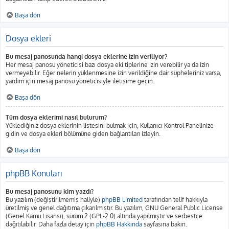
Başa dön
Dosya ekleri
Bu mesaj panosunda hangi dosya eklerine izin veriliyor?
Her mesaj panosu yöneticisi bazı dosya eki tiplerine izin verebilir ya da izin
vermeyebilir. Eğer nelerin yüklenmesine izin verildiğine dair şüpheleriniz varsa,
yardım için mesaj panosu yöneticisiyle iletişime geçin.
Başa dön
Tüm dosya eklerimi nasıl bulurum?
Yüklediğiniz dosya eklerinin listesini bulmak için, Kullanıcı Kontrol Panelinize
gidin ve dosya ekleri bölümüne giden bağlantıları izleyin.
Başa dön
phpBB Konuları
Bu mesaj panosunu kim yazdı?
Bu yazılım (değiştirilmemiş haliyle)
phpBB Limited
tarafından telif hakkıyla
üretilmiş ve genel dağıtıma çıkarılmıştır. Bu yazılım, GNU General Public License
(Genel Kamu Lisansı), sürüm 2 (GPL-2.0) altında yapılmıştır ve serbestçe
dağıtılabilir. Daha fazla detay için
phpBB Hakkında
sayfasına bakın.