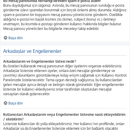
Bu mesaj panosunda herhangi birinden spam e-posta aldım!
Bunu duyduğumuz için üzgünüz. Aslında, bu mesaj panosunun sunduğu e-posta
gönderme işlevi spamdan korunmak için birçok önlemi almış durumda. Aldığınız
spam e-postanın bir kopyasını mesaj panosu yöneticisine gönderin. Özellikle
aldığınız e-posta’nın başlık kısmını (to (kime), subject (konu) vs.) iletmeyi
unutmayın, bu kısımda e-postayı gönderen kullanıcı hakkında bilgiler bulunur.
Mesaj panosu yöneticileri bu bilgilerle meseleyi takip edebilir.
Başa dön
Arkadaşlar ve Engellenenler
Arkadaşlarım ve Engellenenler listesi nedir?
Bu listeleri kullanarak mesaj panosunun diğer üyelerini organize edebilirsiniz.
Arkadaşlar listenize eklenen üyeler, onlara özel mesajlar göndermeye ve
çevrimiçi durumlarını görüntülemeye kolay erişim sağlamak için Kullanıcı Kontrol
Panelinizde listelenecektir. Tema uygun desteği sağlıyorsa, bu kullanıcılardan
gelen mesajlar ayrıca detaylı ve belirgin olarak görünebilir. Eğer engellenenler
listenize bir kullanıcı eklediyseniz onlar tarafından oluşturulan mesajlar
varsayılan olarak gizlenecektir.
Başa dön
Kullanıcıları Arkadaşlarım veya Engellenenler listesine nasıl ekleyebilirim
/ silebilirim?
Listenize kullanıcıları iki yolla ekleyebilirsiniz. Her kullanıcı’nın profilinde, onları
Arkadaşlar ya da Engellenenler listenize eklemek için bir bağlantı olacaktır.