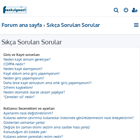
A
r
Forum ana sayfa
Sıkça Sorulan Sorular
a
Sıkça Sorulan Sorular
Giriş ve Kayıt sorunları
Neden kayıt olmam gerekiyor?
COPPA nedir?
Neden kayıt olamıyorum?
Kayıt oldum ama giriş yapamıyorum!
Neden giriş yapamıyorum?
Daha önce kayıt olmuştum ama artık giriş yapamıyorum?!
Şifremi kaybettim!
Neden otomatik olarak çıkışım yapılıyor?
“Çerezleri sil” nedir?
Kullanıcı Seçenekleri ve ayarları
Ayarlarımı nasıl değiştirebilirim?
Kullanıcı adımın çevrimiçi kullanıcılar listesinde görüntülenmesini nasıl önleyebilirim?
Gösterilen zamanlar yanlış!
Değişik bir zaman dilimi seçtim ama saatler hala yanlış!
Konuştuğum dil listede yok!
Kullanıcı adımın yanındaki resim nedir?