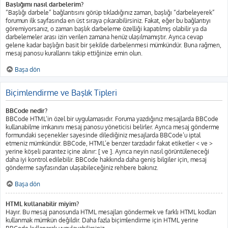
Başlığımı nasıl darbelerim?
“Başlığı darbele” bağlantısını görüp tıkladığınız zaman, başlığı “darbeleyerek”
forumun ilk sayfasında en üst sıraya çıkarabilirsiniz. Fakat, eğer bu bağlantıyı
göremiyorsanız, o zaman başlık darbeleme özelliği kapatılmış olabilir ya da
darbelemeler arası izin verilen zamana henüz ulaşılmamıştır. Ayrıca cevap
gelene kadar başlığın basit bir şekilde darbelenmesi mümkündür. Buna rağmen,
mesaj panosu kurallarını takip ettiğinize emin olun.
Başa dön
Biçimlendirme ve Başlık Tipleri
BBCode nedir?
BBCode HTML’in özel bir uygulamasıdır. Foruma yazdığınız mesajlarda BBCode
kullanabilme imkanını mesaj panosu yöneticisi belirler. Ayrıca mesaj gönderme
formundaki seçenekler sayesinde dilediğiniz mesajlarda BBCode’u iptal
etmeniz mümkündür. BBCode, HTML’e benzer tarzdadır fakat etiketler < ve >
yerine köşeli parantez içine alınır: [ ve ]. Ayrıca neyin nasıl görüntüleneceği
daha iyi kontrol edilebilir. BBCode hakkında daha geniş bilgiler için, mesaj
gönderme sayfasından ulaşabileceğiniz rehbere bakınız.
Başa dön
HTML kullanabilir miyim?
Hayır. Bu mesaj panosunda HTML mesajları göndermek ve farklı HTML kodları
kullanmak mümkün değildir. Daha fazla biçimlendirme için HTML yerine