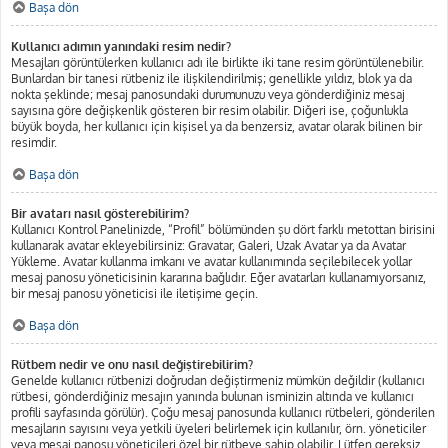
Başa dön
Kullanıcı adımın yanındaki resim nedir?
Mesajları görüntülerken kullanıcı adı ile birlikte iki tane resim görüntülenebilir.
Bunlardan bir tanesi rütbeniz ile ilişkilendirilmiş; genellikle yıldız, blok ya da
nokta şeklinde; mesaj panosundaki durumunuzu veya gönderdiğiniz mesaj
sayısına göre değişkenlik gösteren bir resim olabilir. Diğeri ise, çoğunlukla
büyük boyda, her kullanıcı için kişisel ya da benzersiz, avatar olarak bilinen bir
resimdir.
Başa dön
Bir avatarı nasıl gösterebilirim?
Kullanıcı Kontrol Panelinizde, “Profil” bölümünden şu dört farklı metottan birisini
kullanarak avatar ekleyebilirsiniz: Gravatar, Galeri, Uzak Avatar ya da Avatar
Yükleme. Avatar kullanma imkanı ve avatar kullanımında seçilebilecek yollar
mesaj panosu yöneticisinin kararına bağlıdır. Eğer avatarları kullanamıyorsanız,
bir mesaj panosu yöneticisi ile iletişime geçin.
Başa dön
Rütbem nedir ve onu nasıl değiştirebilirim?
Genelde kullanıcı rütbenizi doğrudan değiştirmeniz mümkün değildir (kullanıcı
rütbesi, gönderdiğiniz mesajın yanında bulunan isminizin altında ve kullanıcı
profili sayfasında görülür). Çoğu mesaj panosunda kullanıcı rütbeleri, gönderilen
mesajların sayısını veya yetkili üyeleri belirlemek için kullanılır, örn. yöneticiler
veya mesaj panosu yöneticileri özel bir rütbeye sahip olabilir. Lütfen gereksiz