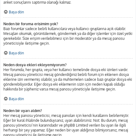
anket sonuçlarını saptırma olanağı kalmaz.
Başa dön
Neden bir foruma erişimim yok?
Bazı forumlar sadece belirli kullanıcılara veya kullanıcı gruplarına açık olabilir.
Mesajları okumak, görüntülemek, göndermek ya da diğer işlemler için özel yetki
gerekebilir. Size erişim verilebilmesi için bir moderatör ya da mesaj panosu
yöneticisiyle iletişime geçin.
Başa dön
Neden dosya ekleri ekleyemiyorum?
Her forumda, her grupta, veya her kullanıcı temelinde dosya eki izinleri vardır.
Mesaj panosu yöneticisi mesaj gönderdiğiniz belirli forum için eklenen dosya
eklerine izin vermemiş olabilir, ya da muhtemelen sadece bazı gruplar dosya eki
gönderebiliyordur. Eğer dosya eki eklemenin sizin için neden kapalı olduğu
hakkında bir şüpheniz varsa mesaj panosu yöneticiyle iletişime geçin.
Başa dön
Neden bir uyarı aldım?
Her mesaj panosu yöneticisi, mesaj panoları için kendi kurallarını belirlemiştir.
Eğer bir kural ihlalinde bulunduysanız, uyarı alabilirsiniz. Not: Bu durum, mesaj
panosu yöneticisi’nin kararındadır ve phpBB Limited verilen bu uyarı ile ilgili
herhangi bir şey yapamaz. Eğer neden bir uyarı aldığınızı bilmiyorsanız, mesaj
panosu yöneticisi ile iletişime geçin.