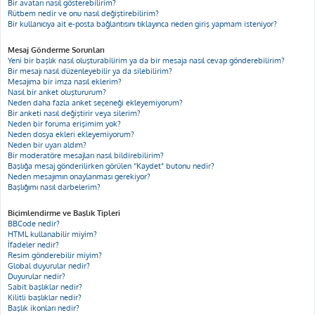
Bir avatarı nasıl gösterebilirim?
Rütbem nedir ve onu nasıl değiştirebilirim?
Bir kullanıcıya ait e-posta bağlantısını tıklayınca neden giriş yapmam isteniyor?
Mesaj Gönderme Sorunları
Yeni bir başlık nasıl oluşturabilirim ya da bir mesaja nasıl cevap gönderebilirim?
Bir mesajı nasıl düzenleyebilir ya da silebilirim?
Mesajıma bir imza nasıl eklerim?
Nasıl bir anket oluştururum?
Neden daha fazla anket seçeneği ekleyemiyorum?
Bir anketi nasıl değiştirir veya silerim?
Neden bir foruma erişimim yok?
Neden dosya ekleri ekleyemiyorum?
Neden bir uyarı aldım?
Bir moderatöre mesajları nasıl bildirebilirim?
Başlığa mesaj gönderilirken görülen “Kaydet” butonu nedir?
Neden mesajımın onaylanması gerekiyor?
Başlığımı nasıl darbelerim?
Biçimlendirme ve Başlık Tipleri
BBCode nedir?
HTML kullanabilir miyim?
İfadeler nedir?
Resim gönderebilir miyim?
Global duyurular nedir?
Duyurular nedir?
Sabit başlıklar nedir?
Kilitli başlıklar nedir?
Başlık ikonları nedir?