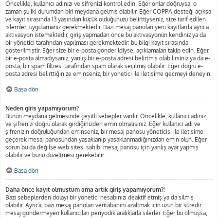
Öncelikle, kullanıcı adınızı ve şifrenizi kontrol edin. Eğer onlar doğruysa, o
zaman şu iki durumdan biri meydana gelmiş olabilir. Eğer COPPA desteği açıksa
ve kayıt sırasında 13 yaşından küçük olduğunuzu belirttiyseniz, size tarif edilen
işlemleri uygulamanız gerekmektedir. Bazı mesaj panoları yeni kayıtlarda ayrıca
aktivasyon istemektedir, giriş yapmadan önce bu aktivasyonun kendiniz ya da
bir yönetici tarafından yapılması gerekmektedir; bu bilgi kayıt sırasında
gösterilmiştir. Eğer size bir e-posta gönderildiyse, açıklamaları takip edin. Eğer
bir e-posta almadıysanız, yanlış bir e-posta adresi belirtmiş olabilirsiniz ya da e-
posta, bir spam filtresi tarafından spam olarak seçilmiş olabilir. Eğer doğru e-
posta adresi belirttiğinize eminseniz, bir yönetici ile iletişime geçmeyi deneyin.
Başa dön
Neden giriş yapamıyorum?
Bunun meydana gelmesinde çeşitli sebepler vardır. Öncelikle, kullanıcı adınız
ve şifrenizi doğru olarak girdiğinizden emin olmalısınız. Eğer kullanıcı adı ve
şifrenizin doğruluğundan eminseniz, bir mesaj panosu yöneticisi ile iletişime
geçerek mesaj panosundan yasaklanıp yasaklanmadığınızdan emin olun. Eğer
sorun bu da değilse web sitesi sahibi mesaj panosu için yanlış ayar yapmış
olabilir ve bunu düzeltmesi gerekebilir.
Başa dön
Daha önce kayıt olmuştum ama artık giriş yapamıyorum?!
Bazı sebeplerden dolayı bir yönetici hesabınızı deaktif etmiş ya da silmiş
olabilir. Ayrıca, bazı mesaj panoları veritabanını azaltmak için uzun bir süredir
mesaj göndermeyen kullanıcıları periyodik aralıklarla silerler. Eğer bu olmuşsa,