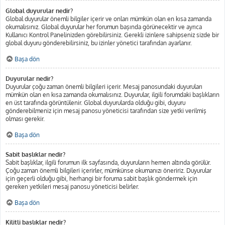
Global duyurular nedir?
Global duyurular önemli bilgiler içerir ve onları mümkün olan en kısa zamanda
okumalısınız. Global duyurular her forumun başında görünecektir ve ayrıca
Kullanıcı Kontrol Panelinizden görebilirsiniz. Gerekli izinlere sahipseniz sizde bir
global duyuru gönderebilirsiniz, bu izinler yönetici tarafından ayarlanır.
Başa dön
Duyurular nedir?
Duyurular çoğu zaman önemli bilgileri içerir. Mesaj panosundaki duyuruları
mümkün olan en kısa zamanda okumalısınız. Duyurular, ilgili forumdaki başlıkların
en üst tarafında görüntülenir. Global duyurularda olduğu gibi, duyuru
gönderebilmeniz için mesaj panosu yöneticisi tarafından size yetki verilmiş
olması gerekir.
Başa dön
Sabit başlıklar nedir?
Sabit başlıklar, ilgili forumun ilk sayfasında, duyuruların hemen altında görülür.
Çoğu zaman önemli bilgileri içerirler, mümkünse okumanızı öneririz. Duyurular
için geçerli olduğu gibi, herhangi bir foruma sabit başlık göndermek için
gereken yetkileri mesaj panosu yöneticisi belirler.
Başa dön
Kilitli başlıklar nedir?