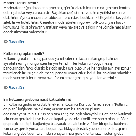
Moderatörler nedir?
Moderatörler (ya da onların grupları), günlük olarak forumun çalışmasını kontrol
eden şahıslar veya gruplardır. Başlıkları değiştirme ve silme yetkisine sahip
olabilirler. Ayrıca moderatör oldukları forumdaki başlıkları kilitleyebilir, taşıyabilir,
silebilir ve bölebilirler. Genelde moderatörlerin görevi, off-topic, yani başlık
konusuyla ilgisi olmayan yanıtların veya hakaret ve saldırı niteliğinde mesajların
gönderilmesini önlemektir.
Başa dön
Kullanıcı grupları nedir?
Kullanıcı grupları, mesaj panosu yöneticilerinin kullanıcıları grup halinde
ayırabilmesi için öngörülen bir yöntemdir. Her kullanıcı (çoğu mesaj
panolarından farklı olarak) bir çok gruba üye olabilir ve her gruba ayrı ayrı izinler
tanımlanabilir. Bu şekilde mesaj panosu yöneticileri belirli kullanıcılara rahatlıkla
moderatör yetkilerini veya özel forumlara erişme gibi yetkiler verebilir.
Başa dön
Bir kullanıcı grubuna nasıl katılabilirim?
Bir kullanıcı grubuna katılabilmek için, Kullanıcı Kontrol Panelinizden “Kullanıcı
grupları” bağlantısına tıklayın; oradan tüm kullanıcı gruplarını
görüntüleyebilirsiniz. Grupların tümü erişime açık olmayabilir. Bazılarına katılmak
için onay gerekebilir ve bazıları kapalı ya da gizli üyeliklere sahip olabilir. Eğer
grup açık ise, ilgili bağlantıya tıklayarak katılabilirsiniz. Eğer bir gruba katılmak
için onay gerekiyorsa ilgili bağlantıya tıklayarak istek yapabilirsiniz. İsteğinizin
kullanıcı grubu lideri tarafından onaylanması gerek, onlar size neden gruba