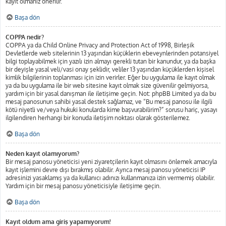
kayıt olmanız önerilir.
Başa dön
COPPA nedir?
COPPA ya da Child Online Privacy and Protection Act of 1998, Birleşik
Devletlerde web sitelerinin 13 yaşından küçüklerin ebeveynlerinden potansiyel
bilgi toplayabilmek için yazılı izin almayı gerekli tutan bir kanundur, ya da başka
bir deyişle yasal veli/vasi onay şeklidir, veliler 13 yaşından küçüklerden kişisel
kimlik bilgilerinin toplanması için izin verirler. Eğer bu uygulama ile kayıt olmak
ya da bu uygulama ile bir web sitesine kayıt olmak size güvenilir gelmiyorsa,
yardım için bir yasal danışman ile iletişime geçin. Not: phpBB Limited ya da bu
mesaj panosunun sahibi yasal destek sağlamaz, ve “Bu mesaj panosu ile ilgili
kötü niyetli ve/veya hukuki konularda kime başvurabilirim?” sorusu hariç, yasayı
ilgilendiren herhangi bir konuda iletişim noktası olarak gösterilemez.
Başa dön
Neden kayıt olamıyorum?
Bir mesaj panosu yöneticisi yeni ziyaretçilerin kayıt olmasını önlemek amacıyla
kayıt işlemini devre dışı bırakmış olabilir. Ayrıca mesaj panosu yöneticisi IP
adresinizi yasaklamış ya da kullanıcı adınızı kullanmanıza izin vermemiş olabilir.
Yardım için bir mesaj panosu yöneticisiyle iletişime geçin.
Başa dön
Kayıt oldum ama giriş yapamıyorum!