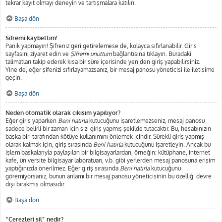
tekrar kayıt olmayı deneyin ve tartışmalara katılın.
Başa dön
Şifremi kaybettim!
Panik yapmayın! Şifreniz geri getirelemese de, kolayca sıfırlanabilir. Giriş
sayfasını ziyaret edin ve
Şifremi unuttum
bağlantısına tıklayın. Buradaki
talimatları takip ederek kısa bir süre içerisinde yeniden giriş yapabilirsiniz.
Yine de, eğer şifenizi sıfırlayamazsanız, bir mesaj panosu yöneticisi ile iletişime
geçin.
Başa dön
Neden otomatik olarak çıkışım yapılıyor?
Eğer giriş yaparken
Beni hatırla
kutucuğunu işaretlemezseniz, mesaj panosu
sadece belirli bir zaman için sizi giriş yapmış şekilde tutacaktır. Bu, hesabınızın
başka biri tarafından kötüye kullanımını önlemek içindir. Sürekli giriş yapmış
olarak kalmak için, giriş sırasında
Beni hatırla
kutucuğunu işaretleyin. Ancak bu
işlem başkalarıyla paylaşılan bir bilgisayarlardan, örneğin; kütüphane, internet
kafe, üniversite bilgisayar laboratuarı, v.b. gibi yerlerden mesaj panosuna erişim
yaptığınızda önerilmez. Eğer giriş sırasında
Beni hatırla
kutucuğunu
göremiyorsanız, bunun anlamı bir mesaj panosu yöneticisinin bu özelliği devre
dışı bırakmış olmasıdır.
Başa dön
“Çerezleri sil” nedir?