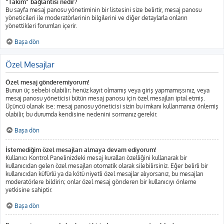
“Takım” bağlantısı nedir?
Bu sayfa mesaj panosu yönetiminin bir listesini size belirtir, mesaj panosu
yöneticileri ile moderatörlerinin bilgilerini ve diğer detaylarla onların
yönettikleri forumları içerir.
Başa dön
Özel Mesajlar
Özel mesaj gönderemiyorum!
Bunun üç sebebi olabilir; henüz kayıt olmamış veya giriş yapmamışsınız, veya
mesaj panosu yöneticisi bütün mesaj panosu için özel mesajları iptal etmiş.
Üçüncü olanak ise: mesaj panosu yöneticisi sizin bu imkanı kullanmanızı önlemiş
olabilir, bu durumda kendisine nedenini sormanız gerekir.
Başa dön
İstemediğim özel mesajları almaya devam ediyorum!
Kullanıcı Kontrol Panelinizdeki mesaj kuralları özelliğini kullanarak bir
kullanıcıdan gelen özel mesajları otomatik olarak silebilirsiniz. Eğer belirli bir
kullanıcıdan küfürlü ya da kötü niyetli özel mesajlar alıyorsanız, bu mesajları
moderatörlere bildirin; onlar özel mesaj gönderen bir kullanıcıyı önleme
yetkisine sahiptir.
Başa dön