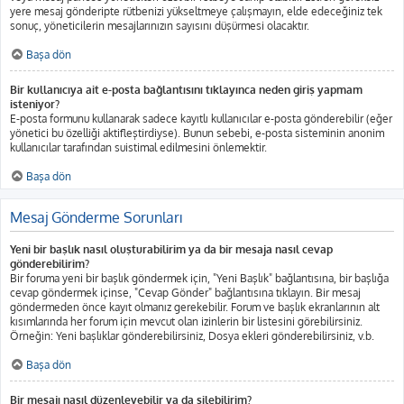
yere mesaj gönderipte rütbenizi yükseltmeye çalışmayın, elde edeceğiniz tek
sonuç, yöneticilerin mesajlarınızın sayısını düşürmesi olacaktır.
Başa dön
Bir kullanıcıya ait e-posta bağlantısını tıklayınca neden giriş yapmam
isteniyor?
E-posta formunu kullanarak sadece kayıtlı kullanıcılar e-posta gönderebilir (eğer
yönetici bu özelliği aktifleştirdiyse). Bunun sebebi, e-posta sisteminin anonim
kullanıcılar tarafından suistimal edilmesini önlemektir.
Başa dön
Mesaj Gönderme Sorunları
Yeni bir başlık nasıl oluşturabilirim ya da bir mesaja nasıl cevap
gönderebilirim?
Bir foruma yeni bir başlık göndermek için, "Yeni Başlık" bağlantısına, bir başlığa
cevap göndermek içinse, "Cevap Gönder" bağlantısına tıklayın. Bir mesaj
göndermeden önce kayıt olmanız gerekebilir. Forum ve başlık ekranlarının alt
kısımlarında her forum için mevcut olan izinlerin bir listesini görebilirsiniz.
Örneğin: Yeni başlıklar gönderebilirsiniz, Dosya ekleri gönderebilirsiniz, v.b.
Başa dön
Bir mesajı nasıl düzenleyebilir ya da silebilirim?