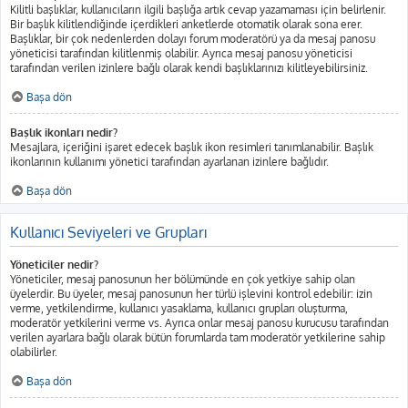
Kilitli başlıklar, kullanıcıların ilgili başlığa artık cevap yazamaması için belirlenir.
Bir başlık kilitlendiğinde içerdikleri anketlerde otomatik olarak sona erer.
Başlıklar, bir çok nedenlerden dolayı forum moderatörü ya da mesaj panosu
yöneticisi tarafından kilitlenmiş olabilir. Ayrıca mesaj panosu yöneticisi
tarafından verilen izinlere bağlı olarak kendi başlıklarınızı kilitleyebilirsiniz.
Başa dön
Başlık ikonları nedir?
Mesajlara, içeriğini işaret edecek başlık ikon resimleri tanımlanabilir. Başlık
ikonlarının kullanımı yönetici tarafından ayarlanan izinlere bağlıdır.
Başa dön
Kullanıcı Seviyeleri ve Grupları
Yöneticiler nedir?
Yöneticiler, mesaj panosunun her bölümünde en çok yetkiye sahip olan
üyelerdir. Bu üyeler, mesaj panosunun her türlü işlevini kontrol edebilir: izin
verme, yetkilendirme, kullanıcı yasaklama, kullanıcı grupları oluşturma,
moderatör yetkilerini verme vs. Ayrıca onlar mesaj panosu kurucusu tarafından
verilen ayarlara bağlı olarak bütün forumlarda tam moderatör yetkilerine sahip
olabilirler.
Başa dön