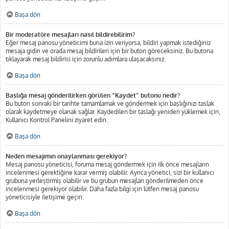
Başa dön
Bir moderatöre mesajları nasıl bildirebilirim?
Eğer mesaj panosu yöneticimi buna izin veriyorsa, bildiri yapmak istediğiniz
mesaja gidin ve orada mesaj bildirileri için bir buton göreceksiniz. Bu butona
tıklayarak mesaj bildirisi için zorunlu adımlara ulaşacaksınız.
Başa dön
Başlığa mesaj gönderilirken görülen “Kaydet” butonu nedir?
Bu buton sonraki bir tarihte tamamlamak ve göndermek için başlığınızı taslak
olarak kaydetmeye olanak sağlar. Kaydedilen bir taslağı yeniden yüklemek için,
Kullanıcı Kontrol Panelini ziyaret edin.
Başa dön
Neden mesajımın onaylanması gerekiyor?
Mesaj panosu yöneticisi, foruma mesaj göndermek için ilk önce mesajların
incelenmesi gerektiğine karar vermiş olabilir. Ayrıca yönetici, sizi bir kullanıcı
grubuna yerleştirmiş olabilir ve bu grubun mesajları gönderilmeden önce
incelenmesi gerekiyor olabilir. Daha fazla bilgi için lütfen mesaj panosu
yöneticisiyle iletişime geçin.
Başa dön