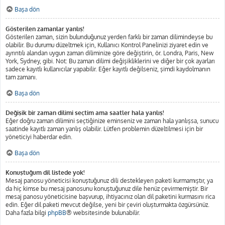
Başa dön
Gösterilen zamanlar yanlış!
Gösterilen zaman, sizin bulunduğunuz yerden farklı bir zaman dilimindeyse bu
olabilir. Bu durumu düzeltmek için, Kullanıcı Kontrol Panelinizi ziyaret edin ve
ayrıntılı alandan uygun zaman diliminize göre değiştirin, ör. Londra, Paris, New
York, Sydney, gibi. Not: Bu zaman dilimi değişikliklerini ve diğer bir çok ayarları
sadece kayıtlı kullanıcılar yapabilir. Eğer kayıtlı değilseniz, şimdi kaydolmanın
tam zamanı.
Başa dön
Değişik bir zaman dilimi seçtim ama saatler hala yanlış!
Eğer doğru zaman dilimini seçtiğinize eminseniz ve zaman hala yanlışsa, sunucu
saatinde kayıtlı zaman yanlış olabilir. Lütfen problemin düzeltilmesi için bir
yöneticiyi haberdar edin.
Başa dön
Konuştuğum dil listede yok!
Mesaj panosu yöneticisi konuştuğunuz dili destekleyen paketi kurmamıştır, ya
da hiç kimse bu mesaj panosunu konuştuğunuz dile henüz çevirmemiştir. Bir
mesaj panosu yöneticisine başvurup, ihtiyacınız olan dil paketini kurmasını rica
edin. Eğer dil paketi mevcut değilse, yeni bir çeviri oluşturmakta özgürsünüz.
Daha fazla bilgi
phpBB
® websitesinde bulunabilir.