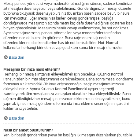
Mesaj panosu yöneticisi veya moderatör olmadığınız sürece, sadece kendinize
ait mesajları düzenleyebilir veya silebilirsiniz. Gönderdiğiniz bir mesajı düzenle
butonuna tıklayarak düzenleyebilirsiniz (bu imkan bazen sadece belirli bir süre
için mevcuttur). Eğer mesajınıza birileri cevap göndermişse, başlığa
döndüğünüzde mesajınızın altında metni kaç defa düzenlediğinizi gösteren kısa
bir yazı göreceksiniz. Mesajınıza henüz cevap verilmemişse, bu not görülmez.
Ayrıca mesajınız mesaj panosu yöneticileri veya moderatörler tarafından
düzenlenince de bu metin görünmez. Buna rağmen mesajı neden
düzenlediklerine dair kendilerine has bir not bırakabilirler. Not: Normal
kullanıcılar herhangi birinden cevap geldikten sonra bir mesajı silemezler.
Başa dön
Mesajıma bir imza nasıl eklerim?
Herhangi bir mesaja imzanızı ekleyebilmek için öncelikle Kullanıcı Kontrol
Panelinizden bir imza oluşturmanız gerekmektedir. Daha sonra mesaj gönderme
formunun alt kısmındaki
Bir imza ekle
seçeneğini seçip mesajınıza imzanızı
ekleyebilirsiniz. Ayrıca Kullanıcı Kontrol Panelindeki uygun seçeneği
işaretleyerek tüm mesajlarınıza varsayılan olarak bir imza ekleyebilirsiniz. Buna
rağmen dilediğiniz her mesaj için imzanızın eklenmesini önleyebilirsiniz, bunu
yapmak içinse mesaj gönderme formunda imza ekleme seçeneğinin işaretini
kaldırmanız yeterlidir.
Başa dön
Nasıl bir anket oluştururum?
Yeni bir başlık gönderirken (veya bir başlığın ilk mesajını düzenlerken (bu tabiki