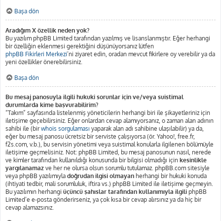
Başa dön
Aradığım X özellik neden yok?
Bu yazılım phpBB Limited tarafından yazılmış ve lisanslanmıştır. Eğer herhangi
bir özelliğin eklenmesi gerektiğini düşünüyorsanız lütfen
phpBB Fikirleri Merkezi
’ni ziyaret edin, oradan mevcut fikirlere oy verebilir ya da
yeni özellikler önerebilirsiniz.
Başa dön
Bu mesaj panosuyla ilgili hukuki sorunlar için ve/veya suistimal
durumlarda kime başvurabilirim?
“Takım” sayfasında listelenmiş yöneticilerin herhangi biri ile şikayetleriniz için
iletişime geçebilirsiniz. Eğer onlardan cevap alamıyorsanız, o zaman alan adının
sahibi ile (bir
whois sorgulaması
yaparak alan adı sahibine ulaşılabilir) ya da,
eğer bu mesaj panosu ücretsiz bir serviste çalışıyorsa (ör. Yahoo!, free.fr,
f2s.com, v.b.), bu servisin yönetimi veya suistimal konularla ilgilenen bölümüyle
iletişime geçmelisiniz. Not: phpBB Limited, bu mesaj panosunun nasıl, nerede
ve kimler tarafından kullanıldığı konusunda bir bilgisi olmadığı için
kesinlikle
yargılanamaz
ve her ne olursa olsun sorumlu tutulamaz. phpBB.com sitesiyle
veya phpBB yazılımıyla
doğrudan ilgisi olmayan
herhangi bir hukuki konuda
(ihtiyati tedbir, mali sorumluluk, iftira vs.) phpBB Limited ile iletişime geçmeyin.
Bu yazılımın herhangi
üçüncü şahıslar tarafından kullanımıyla ilgili
phpBB
Limited’e e-posta gönderirseniz, ya çok kısa bir cevap alırsınız ya da hiç bir
cevap alamazsınız.