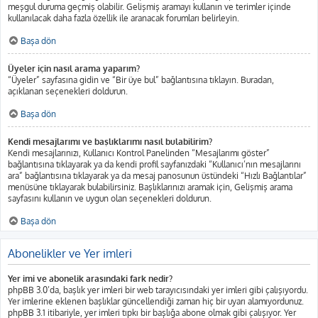
meşgul duruma geçmiş olabilir. Gelişmiş aramayı kullanın ve terimler içinde
kullanılacak daha fazla özellik ile aranacak forumları belirleyin.
Başa dön
Üyeler için nasıl arama yaparım?
“Üyeler” sayfasına gidin ve “Bir üye bul” bağlantısına tıklayın. Buradan,
açıklanan seçenekleri doldurun.
Başa dön
Kendi mesajlarımı ve başlıklarımı nasıl bulabilirim?
Kendi mesajlarınızı, Kullanıcı Kontrol Panelinden “Mesajlarımı göster”
bağlantısına tıklayarak ya da kendi profil sayfanızdaki “Kullanıcı’nın mesajlarını
ara” bağlantısına tıklayarak ya da mesaj panosunun üstündeki “Hızlı Bağlantılar”
menüsüne tıklayarak bulabilirsiniz. Başlıklarınızı aramak için, Gelişmiş arama
sayfasını kullanın ve uygun olan seçenekleri doldurun.
Başa dön
Abonelikler ve Yer imleri
Yer imi ve abonelik arasındaki fark nedir?
phpBB 3.0’da, başlık yer imleri bir web tarayıcısındaki yer imleri gibi çalışıyordu.
Yer imlerine eklenen başlıklar güncellendiği zaman hiç bir uyarı alamıyordunuz.
phpBB 3.1 itibariyle, yer imleri tıpkı bir başlığa abone olmak gibi çalışıyor. Yer