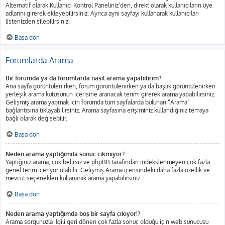
Alternatif olarak Kullanıcı Kontrol Paneliniz’den, direkt olarak kullanıcıların üye
adlarını girerek ekleyebilirsiniz. Ayrıca aynı sayfayı kullanarak kullanıcıları
listenizden silebilirsiniz.
Başa dön
Forumlarda Arama
Bir forumda ya da forumlarda nasıl arama yapabilirim?
Ana sayfa görüntülenirken, forum görüntülenirken ya da başlık görüntülenirken
yerleşik arama kutusunun içerisine aranacak terimi girerek arama yapabilirsiniz.
Gelişmiş arama yapmak için forumda tüm sayfalarda bulunan “Arama”
bağlantısına tıklayabilirsiniz. Arama sayfasına erişiminiz kullandığınız temaya
bağlı olarak değişebilir.
Başa dön
Neden arama yaptığımda sonuç çıkmıyor?
Yaptığınız arama, çok belirsiz ve phpBB tarafından indekslenmeyen çok fazla
genel terim içeriyor olabilir. Gelişmiş Arama içerisindeki daha fazla özellik ve
mevcut seçenekleri kullanarak arama yapabilirsiniz.
Başa dön
Neden arama yaptığımda boş bir sayfa çıkıyor!?
Arama sorgunuzla ilgili geri dönen çok fazla sonuç olduğu için web sunucusu