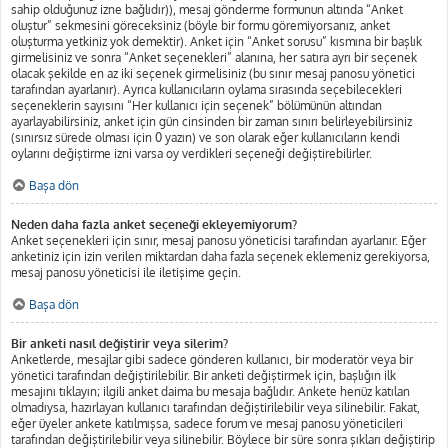
sahip olduğunuz izne bağlıdır)), mesaj gönderme formunun altında “Anket
oluştur” sekmesini göreceksiniz (böyle bir formu göremiyorsanız, anket
oluşturma yetkiniz yok demektir). Anket için “Anket sorusu” kısmına bir başlık
girmelisiniz ve sonra “Anket seçenekleri” alanına, her satıra ayrı bir seçenek
olacak şekilde en az iki seçenek girmelisiniz (bu sınır mesaj panosu yönetici
tarafından ayarlanır). Ayrıca kullanıcıların oylama sırasında seçebilecekleri
seçeneklerin sayısını “Her kullanıcı için seçenek” bölümünün altından
ayarlayabilirsiniz, anket için gün cinsinden bir zaman sınırı belirleyebilirsiniz
(sınırsız sürede olması için 0 yazın) ve son olarak eğer kullanıcıların kendi
oylarını değiştirme izni varsa oy verdikleri seçeneği değiştirebilirler.
Başa dön
Neden daha fazla anket seçeneği ekleyemiyorum?
Anket seçenekleri için sınır, mesaj panosu yöneticisi tarafından ayarlanır. Eğer
anketiniz için izin verilen miktardan daha fazla seçenek eklemeniz gerekiyorsa,
mesaj panosu yöneticisi ile iletişime geçin.
Başa dön
Bir anketi nasıl değiştirir veya silerim?
Anketlerde, mesajlar gibi sadece gönderen kullanıcı, bir moderatör veya bir
yönetici tarafından değiştirilebilir. Bir anketi değiştirmek için, başlığın ilk
mesajını tıklayın; ilgili anket daima bu mesaja bağlıdır. Ankete henüz katılan
olmadıysa, hazırlayan kullanıcı tarafından değiştirilebilir veya silinebilir. Fakat,
eğer üyeler ankete katılmışsa, sadece forum ve mesaj panosu yöneticileri
tarafından değiştirilebilir veya silinebilir. Böylece bir süre sonra şıkları değiştirip