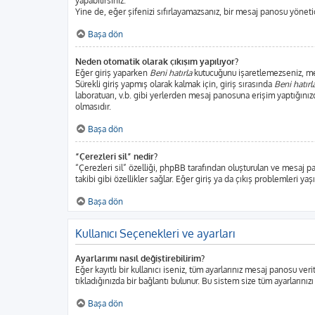
yapabilirsiniz.
Yine de, eğer şifenizi sıfırlayamazsanız, bir mesaj panosu yönetici
Başa dön
Neden otomatik olarak çıkışım yapılıyor?
Eğer giriş yaparken
Beni hatırla
kutucuğunu işaretlemezseniz, mesa
Sürekli giriş yapmış olarak kalmak için, giriş sırasında
Beni hatırl
laboratuarı, v.b. gibi yerlerden mesaj panosuna erişim yaptığınız
olmasıdır.
Başa dön
“Çerezleri sil” nedir?
“Çerezleri sil” özelliği, phpBB tarafından oluşturulan ve mesaj p
takibi gibi özellikler sağlar. Eğer giriş ya da çıkış problemleri ya
Başa dön
Kullanıcı Seçenekleri ve ayarları
Ayarlarımı nasıl değiştirebilirim?
Eğer kayıtlı bir kullanıcı iseniz, tüm ayarlarınız mesaj panosu veri
tıkladığınızda bir bağlantı bulunur. Bu sistem size tüm ayarlarınızı
Başa dön