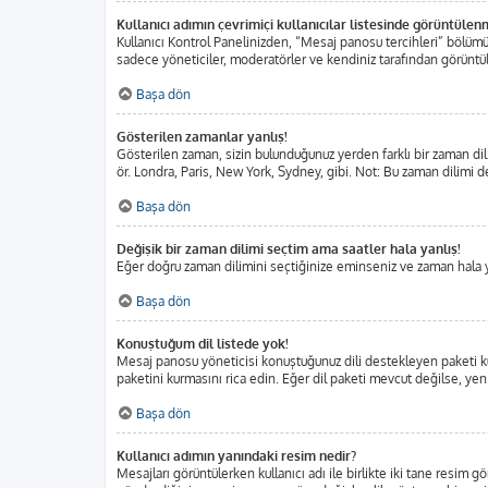
Kullanıcı adımın çevrimiçi kullanıcılar listesinde görüntülen
Kullanıcı Kontrol Panelinizden, “Mesaj panosu tercihleri” bölümü
sadece yöneticiler, moderatörler ve kendiniz tarafından görüntülen
Başa dön
Gösterilen zamanlar yanlış!
Gösterilen zaman, sizin bulunduğunuz yerden farklı bir zaman dili
ör. Londra, Paris, New York, Sydney, gibi. Not: Bu zaman dilimi değ
Başa dön
Değişik bir zaman dilimi seçtim ama saatler hala yanlış!
Eğer doğru zaman dilimini seçtiğinize eminseniz ve zaman hala yan
Başa dön
Konuştuğum dil listede yok!
Mesaj panosu yöneticisi konuştuğunuz dili destekleyen paketi ku
paketini kurmasını rica edin. Eğer dil paketi mevcut değilse, yen
Başa dön
Kullanıcı adımın yanındaki resim nedir?
Mesajları görüntülerken kullanıcı adı ile birlikte iki tane resim 