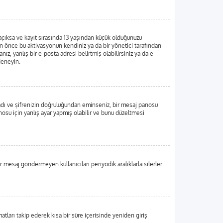
 açıksa ve kayıt sırasında 13 yaşından küçük olduğunuzu
dan önce bu aktivasyonun kendiniz ya da bir yönetici tarafından
ız, yanlış bir e-posta adresi belirtmiş olabilirsiniz ya da e-
 deneyin.
ı adı ve şifrenizin doğruluğundan eminseniz, bir mesaj panosu
su için yanlış ayar yapmış olabilir ve bunu düzeltmesi
r mesaj göndermeyen kullanıcıları periyodik aralıklarla silerler.
matları takip ederek kısa bir süre içerisinde yeniden giriş