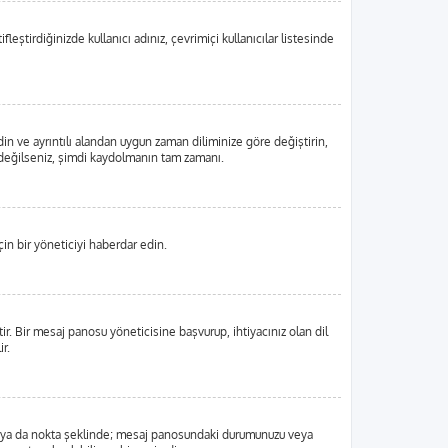
eştirdiğinizde kullanıcı adınız, çevrimiçi kullanıcılar listesinde
din ve ayrıntılı alandan uygun zaman diliminize göre değiştirin,
tlı değilseniz, şimdi kaydolmanın tam zamanı.
in bir yöneticiyi haberdar edin.
 Bir mesaj panosu yöneticisine başvurup, ihtiyacınız olan dil
r.
, blok ya da nokta şeklinde; mesaj panosundaki durumunuzu veya