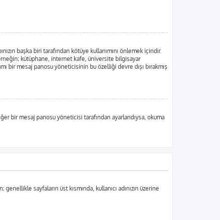
ınızın başka biri tarafından kötüye kullanımını önlemek içindir.
örneğin; kütüphane, internet kafe, üniversite bilgisayar
ı bir mesaj panosu yöneticisinin bu özelliği devre dışı bırakmış
, eğer bir mesaj panosu yöneticisi tarafından ayarlandıysa, okuma
n; genellikle sayfaların üst kısmında, kullanıcı adınızın üzerine