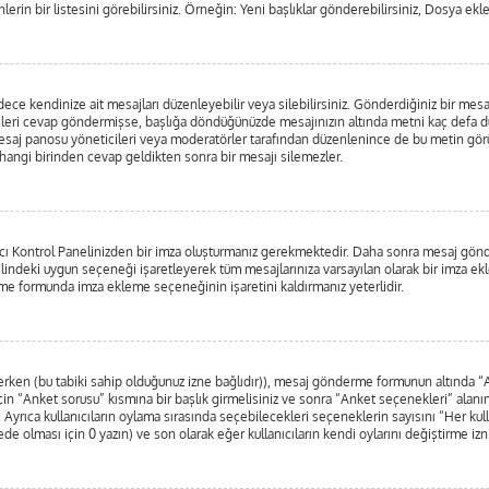
lerin bir listesini görebilirsiniz. Örneğin: Yeni başlıklar gönderebilirsiniz, Dosya ekle
e kendinize ait mesajları düzenleyebilir veya silebilirsiniz. Gönderdiğiniz bir mesa
irileri cevap göndermişse, başlığa döndüğünüzde mesajınızın altında metni kaç defa dü
esaj panosu yöneticileri veya moderatörler tarafından düzenlenince de bu metin g
erhangi birinden cevap geldikten sonra bir mesajı silemezler.
nıcı Kontrol Panelinizden bir imza oluşturmanız gerekmektedir. Daha sonra mesaj gö
nelindeki uygun seçeneği işaretleyerek tüm mesajlarınıza varsayılan olarak bir imza ek
e formunda imza ekleme seçeneğinin işaretini kaldırmanız yeterlidir.
nlerken (bu tabiki sahip olduğunuz izne bağlıdır)), mesaj gönderme formunun altında 
in “Anket sorusu” kısmına bir başlık girmelisiniz ve sonra “Anket seçenekleri” alanına
. Ayrıca kullanıcıların oylama sırasında seçebilecekleri seçeneklerin sayısını “Her kul
rede olması için 0 yazın) ve son olarak eğer kullanıcıların kendi oylarını değiştirme izn