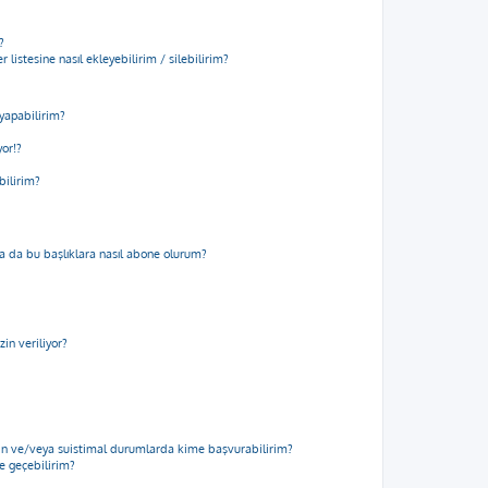
?
 listesine nasıl ekleyebilirim / silebilirim?
yapabilirim?
yor!?
bilirim?
m ya da bu başlıklara nasıl abone olurum?
in veriliyor?
için ve/veya suistimal durumlarda kime başvurabilirim?
me geçebilirim?