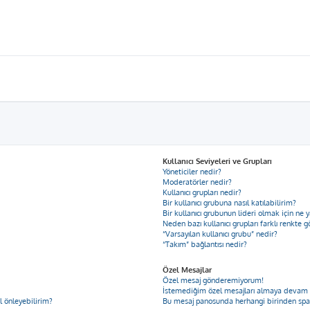
Kullanıcı Seviyeleri ve Grupları
Yöneticiler nedir?
Moderatörler nedir?
Kullanıcı grupları nedir?
Bir kullanıcı grubuna nasıl katılabilirim?
Bir kullanıcı grubunun lideri olmak için n
Neden bazı kullanıcı grupları farklı renkte 
“Varsayılan kullanıcı grubu” nedir?
“Takım” bağlantısı nedir?
Özel Mesajlar
Özel mesaj gönderemiyorum!
İstemediğim özel mesajları almaya devam
ıl önleyebilirim?
Bu mesaj panosunda herhangi birinden spa