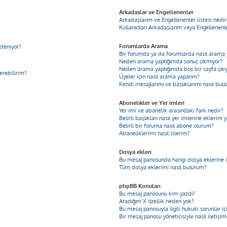
Arkadaşlar ve Engellenenler
Arkadaşlarım ve Engellenenler listesi nedir
Kullanıcıları Arkadaşlarım veya Engellenenler
Forumlarda Arama
steniyor?
Bir forumda ya da forumlarda nasıl arama 
Neden arama yaptığımda sonuç çıkmıyor?
Neden arama yaptığımda boş bir sayfa çıkı
derebilirim?
Üyeler için nasıl arama yaparım?
Kendi mesajlarımı ve başlıklarımı nasıl bula
Abonelikler ve Yer imleri
Yer imi ve abonelik arasındaki fark nedir?
Belirli başlıkları nasıl yer imlerine ekleri
Belirli bir foruma nasıl abone olurum?
Aboneliklerimi nasıl silerim?
Dosya ekleri
Bu mesaj panosunda hangi dosya eklerine iz
Tüm dosya eklerimi nasıl bulurum?
phpBB Konuları
Bu mesaj panosunu kim yazdı?
Aradığım X özellik neden yok?
Bu mesaj panosuyla ilgili hukuki sorunlar 
Bir mesaj panosu yöneticisiyle nasıl iletişi