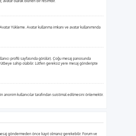
 avatar olarak bilinen bir resimdir.
 da Avatar Yükleme. Avatar kullanma imkanı ve avatar kullanımında
llanıcı profili sayfasında görülür). Çoğu mesaj panosunda
ir rütbeye sahip olabilir. Lütfen gereksiz yere mesaj gönderipte
in anonim kullanıcılar tarafından suistimal edilmesini önlemektir.
r mesaj göndermeden önce kayıt olmanız gerekebilir. Forum ve