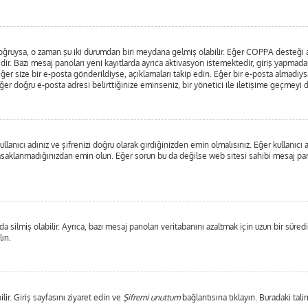
ar doğruysa, o zaman şu iki durumdan biri meydana gelmiş olabilir. Eğer COPPA desteği
edir. Bazı mesaj panoları yeni kayıtlarda ayrıca aktivasyon istemektedir, giriş yapma
ğer size bir e-posta gönderildiyse, açıklamaları takip edin. Eğer bir e-posta almadıysan
 Eğer doğru e-posta adresi belirttiğinize eminseniz, bir yönetici ile iletişime geçmeyi
lanıcı adınız ve şifrenizi doğru olarak girdiğinizden emin olmalısınız. Eğer kullanıc
saklanmadığınızdan emin olun. Eğer sorun bu da değilse web sitesi sahibi mesaj pano
 silmiş olabilir. Ayrıca, bazı mesaj panoları veritabanını azaltmak için uzun bir süredi
lın.
lir. Giriş sayfasını ziyaret edin ve
Şifremi unuttum
bağlantısına tıklayın. Buradaki tali