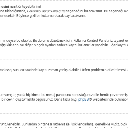
mesini nasıl önleyebilirim?
ne tıkladığınızda,
Çevrimiçi durumumu gizle
seçeneğini bulacaksınız. Bu seçeneği aktifl
ecektir. Böylece gizli bir kullanıcı olarak sayılacaksınız.
mindeyse bu olabilir. Bu durumu düzeltmek için, Kullanıcı Kontrol Panelinizi ziyaret e
işikliklerini ve diğer bir çok ayarları sadece kayıtlı kullanıcılar yapabilir. Eğer kayı
lışsa, sunucu saatinde kayıtlı zaman yanlış olabilir. Lütfen problemin düzeltilmesi iç
rmamıştır, ya da hiç kimse bu mesaj panosunu konuştuğunuz dile henüz çevirmemiştir.
i bir çeviri oluşturmakta özgürsünüz. Daha fazla bilgi
phpBB
® websitesinde bulunabili
görüntülenebilir. Bunlardan bir tanesi rütbeniz ile ilişkilendirilmiş; genellikle yıldız