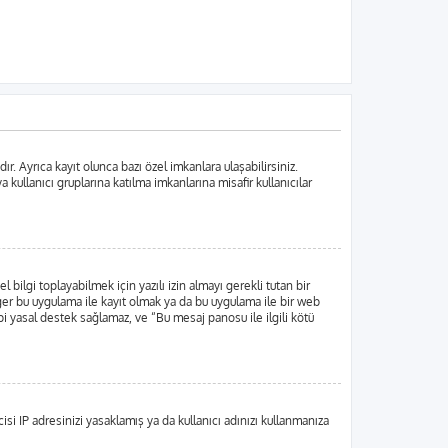
. Ayrıca kayıt olunca bazı özel imkanlara ulaşabilirsiniz.
ullanıcı gruplarına katılma imkanlarına misafir kullanıcılar
lgi toplayabilmek için yazılı izin almayı gerekli tutan bir
 Eğer bu uygulama ile kayıt olmak ya da bu uygulama ile bir web
i yasal destek sağlamaz, ve “Bu mesaj panosu ile ilgili kötü
si IP adresinizi yasaklamış ya da kullanıcı adınızı kullanmanıza