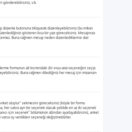
ri gönderebilirsiniz, v.b.
jı düzenle butonuna tıklayarak düzenleyebilirsiniz (bu imkan
zenlediğinizi gösteren kısa bir yazı göreceksiniz. Mesajınıza
örünmez. Buna rağmen mesajı neden düzenlediklerine dair
nderme formunun alt kısmındaki
Bir imza ekle
seçeneğini seçip
leyebilirsiniz. Buna rağmen dilediğiniz her mesaj için imzanızın
“Anket oluştur” sekmesini göreceksiniz (böyle bir formu
, her satıra ayrı bir seçenek olacak şekilde en az iki seçenek
lanıcı için seçenek” bölümünün altından ayarlayabilirsiniz, anket
i varsa oy verdikleri seçeneği değiştirebilirler.