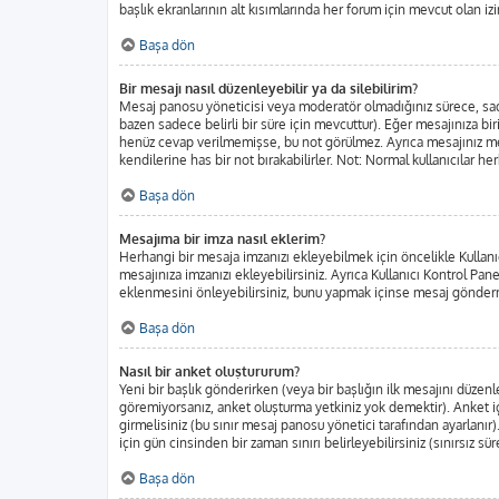
başlık ekranlarının alt kısımlarında her forum için mevcut olan izin
Başa dön
Bir mesajı nasıl düzenleyebilir ya da silebilirim?
Mesaj panosu yöneticisi veya moderatör olmadığınız sürece, sadec
bazen sadece belirli bir süre için mevcuttur). Eğer mesajınıza b
henüz cevap verilmemişse, bu not görülmez. Ayrıca mesajınız m
kendilerine has bir not bırakabilirler. Not: Normal kullanıcılar h
Başa dön
Mesajıma bir imza nasıl eklerim?
Herhangi bir mesaja imzanızı ekleyebilmek için öncelikle Kulla
mesajınıza imzanızı ekleyebilirsiniz. Ayrıca Kullanıcı Kontrol Pa
eklenmesini önleyebilirsiniz, bunu yapmak içinse mesaj gönderm
Başa dön
Nasıl bir anket oluştururum?
Yeni bir başlık gönderirken (veya bir başlığın ilk mesajını düze
göremiyorsanız, anket oluşturma yetkiniz yok demektir). Anket iç
girmelisiniz (bu sınır mesaj panosu yönetici tarafından ayarlanır)
için gün cinsinden bir zaman sınırı belirleyebilirsiniz (sınırsız sü
Başa dön