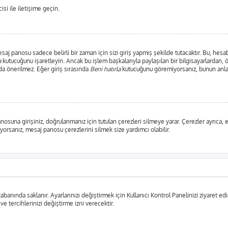
si ile iletişime geçin.
j panosu sadece belirli bir zaman için sizi giriş yapmış şekilde tutacaktır. Bu, hesab
a
kutucuğunu işaretleyin. Ancak bu işlem başkalarıyla paylaşılan bir bilgisayarlardan, 
da önerilmez. Eğer giriş sırasında
Beni hatırla
kutucuğunu göremiyorsanız, bunun anlam
anosuna girişiniz, doğrulanmanız için tutulan çerezleri silmeye yarar. Çerezler ayrıca
şıyorsanız, mesaj panosu çerezlerini silmek size yardımcı olabilir.
tabanında saklanır. Ayarlarınızı değiştirmek için Kullanıcı Kontrol Panelinizi ziyaret edi
 ve tercihlerinizi değiştirme izni verecektir.