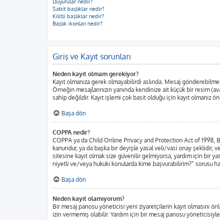
Duyurular nedir?
Sabit başlıklar nedir?
Kilitli başlıklar nedir?
Başlık ikonları nedir?
Giriş ve Kayıt sorunları
Neden kayıt olmam gerekiyor?
Kayıt olmanıza gerek olmayabilirdi aslında. Mesaj gönderebilmek iç
Örneğin mesajlarınızın yanında kendinize ait küçük bir resim (ava
sahip değildir. Kayıt işlemi çok basit olduğu için kayıt olmanız öne
Başa dön
COPPA nedir?
COPPA ya da Child Online Privacy and Protection Act of 1998, Bir
kanundur, ya da başka bir deyişle yasal veli/vasi onay şeklidir, ve
sitesine kayıt olmak size güvenilir gelmiyorsa, yardım için bir 
niyetli ve/veya hukuki konularda kime başvurabilirim?” sorusu har
Başa dön
Neden kayıt olamıyorum?
Bir mesaj panosu yöneticisi yeni ziyaretçilerin kayıt olmasını önl
izin vermemiş olabilir. Yardım için bir mesaj panosu yöneticisiyle