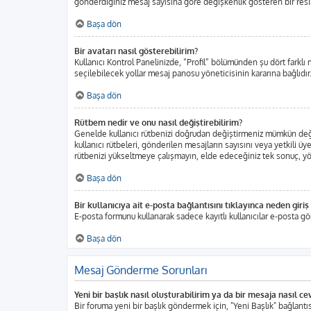
gönderdiğiniz mesaj sayısına göre değişkenlik gösteren bir resim o
Başa dön
Bir avatarı nasıl gösterebilirim?
Kullanıcı Kontrol Panelinizde, “Profil” bölümünden şu dört farklı 
seçilebilecek yollar mesaj panosu yöneticisinin kararına bağlıdır.
Başa dön
Rütbem nedir ve onu nasıl değiştirebilirim?
Genelde kullanıcı rütbenizi doğrudan değiştirmeniz mümkün değild
kullanıcı rütbeleri, gönderilen mesajların sayısını veya yetkili üy
rütbenizi yükseltmeye çalışmayın, elde edeceğiniz tek sonuç, yöne
Başa dön
Bir kullanıcıya ait e-posta bağlantısını tıklayınca neden gir
E-posta formunu kullanarak sadece kayıtlı kullanıcılar e-posta gö
Başa dön
Mesaj Gönderme Sorunları
Yeni bir başlık nasıl oluşturabilirim ya da bir mesaja nasıl c
Bir foruma yeni bir başlık göndermek için, "Yeni Başlık" bağlan