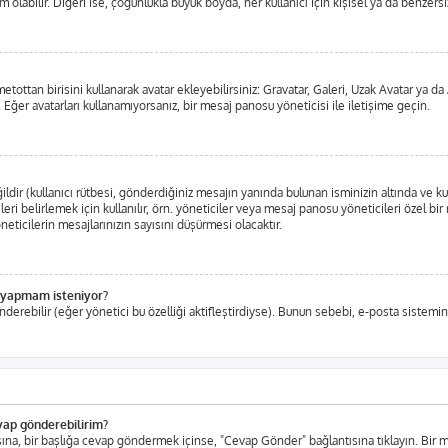
labilir. Diğeri ise, çoğunlukla büyük boyda, her kullanıcı için kişisel ya da benzersiz,
metottan birisini kullanarak avatar ekleyebilirsiniz: Gravatar, Galeri, Uzak Avatar ya
 Eğer avatarları kullanamıyorsanız, bir mesaj panosu yöneticisi ile iletişime geçin.
ir (kullanıcı rütbesi, gönderdiğiniz mesajın yanında bulunan isminizin altında ve ku
eleri belirlemek için kullanılır, örn. yöneticiler veya mesaj panosu yöneticileri özel b
ticilerin mesajlarınızın sayısını düşürmesi olacaktır.
iş yapmam isteniyor?
nderebilir (eğer yönetici bu özelliği aktifleştirdiyse). Bunun sebebi, e-posta sistemin
evap gönderebilirim?
tısına, bir başlığa cevap göndermek içinse, "Cevap Gönder" bağlantısına tıklayın. Bi