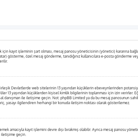
in kayıt işleminin şart olması, mesaj panosu yöneticisinin (yönetici) kararına bağlıdır
tar) gösterme, özel mesaj gönderme, tanıdığınız kullanıcılara e-posta gönderme veya k
rilir.
leşik Devletlerde web sitelerinin 13 yaşından küçüklerin ebeveynlerinden potansiyel bi
liler 13 yaşından küçüklerden kişisel kimlik bilgilerinin toplanması için izin verirler.
yasal danışman ile iletişime geçin. Not: phpBB Limited ya da bu mesaj panosunun sahib
iç, yasayı ilgilendiren herhangi bir konuda iletişim noktası olarak gösterilemez.
emek amacıyla kayıt işlemini devre dışı bırakmış olabilir. Ayrıca mesaj panosu yönetici
 iletişime geçin.