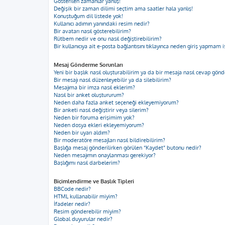
Gösterilen zamanlar yanlış!
Değişik bir zaman dilimi seçtim ama saatler hala yanlış!
Konuştuğum dil listede yok!
Kullanıcı adımın yanındaki resim nedir?
Bir avatarı nasıl gösterebilirim?
Rütbem nedir ve onu nasıl değiştirebilirim?
Bir kullanıcıya ait e-posta bağlantısını tıklayınca neden giriş yapmam i
Mesaj Gönderme Sorunları
Yeni bir başlık nasıl oluşturabilirim ya da bir mesaja nasıl cevap gön
Bir mesajı nasıl düzenleyebilir ya da silebilirim?
Mesajıma bir imza nasıl eklerim?
Nasıl bir anket oluştururum?
Neden daha fazla anket seçeneği ekleyemiyorum?
Bir anketi nasıl değiştirir veya silerim?
Neden bir foruma erişimim yok?
Neden dosya ekleri ekleyemiyorum?
Neden bir uyarı aldım?
Bir moderatöre mesajları nasıl bildirebilirim?
Başlığa mesaj gönderilirken görülen “Kaydet” butonu nedir?
Neden mesajımın onaylanması gerekiyor?
Başlığımı nasıl darbelerim?
Biçimlendirme ve Başlık Tipleri
BBCode nedir?
HTML kullanabilir miyim?
İfadeler nedir?
Resim gönderebilir miyim?
Global duyurular nedir?