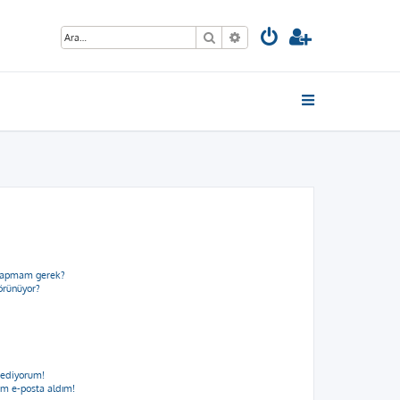
Ara
Gelişmiş arama
e yapmam gerek?
görünüyor?
 ediyorum!
m e-posta aldım!