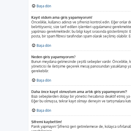
Başa dön
Kayıt oldum ama giriş yapamıyorum!
Öncelikle, kullanıcı adınızı ve şifrenizi kontrol edin. Eğer onl
belirttiyseniz, size tarif edilen işlemleri uygulamanız gerekmekt
yapılması gerekmektedir; bu bilgi kayıt sırasında gösterilmiştir. E
posta, bir spam filtresi tarafından spam olarak seçilmiş olabilir.
Başa dön
Neden giriş yapamıyorum?
Bunun meydana gelmesinde çeşitli sebepler vardır. Öncelikle, kul
yöneticisi ile iletişime geçerek mesaj panosundan yasaklanıp ya
gerekebilir.
Başa dön
Daha önce kayıt olmuştum ama artık giriş yapamıyorum?!
Bazı sebeplerden dolayı bir yönetici hesabınızı deaktif etmiş ya da
Eğer bu olmuşsa, tekrar kayıt olmayı deneyin ve tartışmalara katı
Başa dön
Şifremi kaybettim!
Panik yapmayın! Şifreniz geri getirelemese de, kolayca sıfırlanabi