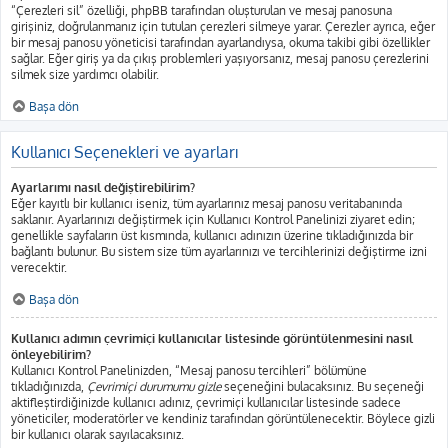
“Çerezleri sil” özelliği, phpBB tarafından oluşturulan ve mesaj panosuna
girişiniz, doğrulanmanız için tutulan çerezleri silmeye yarar. Çerezler ayrıca, eğer
bir mesaj panosu yöneticisi tarafından ayarlandıysa, okuma takibi gibi özellikler
sağlar. Eğer giriş ya da çıkış problemleri yaşıyorsanız, mesaj panosu çerezlerini
silmek size yardımcı olabilir.
Başa dön
Kullanıcı Seçenekleri ve ayarları
Ayarlarımı nasıl değiştirebilirim?
Eğer kayıtlı bir kullanıcı iseniz, tüm ayarlarınız mesaj panosu veritabanında
saklanır. Ayarlarınızı değiştirmek için Kullanıcı Kontrol Panelinizi ziyaret edin;
genellikle sayfaların üst kısmında, kullanıcı adınızın üzerine tıkladığınızda bir
bağlantı bulunur. Bu sistem size tüm ayarlarınızı ve tercihlerinizi değiştirme izni
verecektir.
Başa dön
Kullanıcı adımın çevrimiçi kullanıcılar listesinde görüntülenmesini nasıl
önleyebilirim?
Kullanıcı Kontrol Panelinizden, “Mesaj panosu tercihleri” bölümüne
tıkladığınızda,
Çevrimiçi durumumu gizle
seçeneğini bulacaksınız. Bu seçeneği
aktifleştirdiğinizde kullanıcı adınız, çevrimiçi kullanıcılar listesinde sadece
yöneticiler, moderatörler ve kendiniz tarafından görüntülenecektir. Böylece gizli
bir kullanıcı olarak sayılacaksınız.