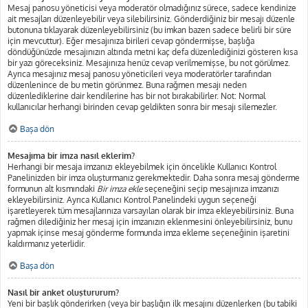
Mesaj panosu yöneticisi veya moderatör olmadığınız sürece, sadece kendinize
ait mesajları düzenleyebilir veya silebilirsiniz. Gönderdiğiniz bir mesajı düzenle
butonuna tıklayarak düzenleyebilirsiniz (bu imkan bazen sadece belirli bir süre
için mevcuttur). Eğer mesajınıza birileri cevap göndermişse, başlığa
döndüğünüzde mesajınızın altında metni kaç defa düzenlediğinizi gösteren kısa
bir yazı göreceksiniz. Mesajınıza henüz cevap verilmemişse, bu not görülmez.
Ayrıca mesajınız mesaj panosu yöneticileri veya moderatörler tarafından
düzenlenince de bu metin görünmez. Buna rağmen mesajı neden
düzenlediklerine dair kendilerine has bir not bırakabilirler. Not: Normal
kullanıcılar herhangi birinden cevap geldikten sonra bir mesajı silemezler.
Başa dön
Mesajıma bir imza nasıl eklerim?
Herhangi bir mesaja imzanızı ekleyebilmek için öncelikle Kullanıcı Kontrol
Panelinizden bir imza oluşturmanız gerekmektedir. Daha sonra mesaj gönderme
formunun alt kısmındaki
Bir imza ekle
seçeneğini seçip mesajınıza imzanızı
ekleyebilirsiniz. Ayrıca Kullanıcı Kontrol Panelindeki uygun seçeneği
işaretleyerek tüm mesajlarınıza varsayılan olarak bir imza ekleyebilirsiniz. Buna
rağmen dilediğiniz her mesaj için imzanızın eklenmesini önleyebilirsiniz, bunu
yapmak içinse mesaj gönderme formunda imza ekleme seçeneğinin işaretini
kaldırmanız yeterlidir.
Başa dön
Nasıl bir anket oluştururum?
Yeni bir başlık gönderirken (veya bir başlığın ilk mesajını düzenlerken (bu tabiki