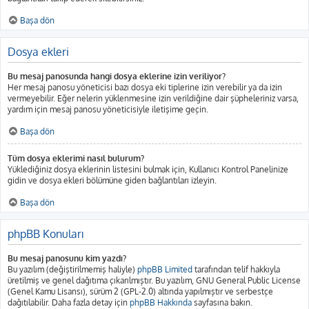
Başa dön
Dosya ekleri
Bu mesaj panosunda hangi dosya eklerine izin veriliyor?
Her mesaj panosu yöneticisi bazı dosya eki tiplerine izin verebilir ya da izin
vermeyebilir. Eğer nelerin yüklenmesine izin verildiğine dair şüpheleriniz varsa,
yardım için mesaj panosu yöneticisiyle iletişime geçin.
Başa dön
Tüm dosya eklerimi nasıl bulurum?
Yüklediğiniz dosya eklerinin listesini bulmak için, Kullanıcı Kontrol Panelinize
gidin ve dosya ekleri bölümüne giden bağlantıları izleyin.
Başa dön
phpBB Konuları
Bu mesaj panosunu kim yazdı?
Bu yazılım (değiştirilmemiş haliyle)
phpBB Limited
tarafından telif hakkıyla
üretilmiş ve genel dağıtıma çıkarılmıştır. Bu yazılım, GNU General Public License
(Genel Kamu Lisansı), sürüm 2 (GPL-2.0) altında yapılmıştır ve serbestçe
dağıtılabilir. Daha fazla detay için
phpBB Hakkında
sayfasına bakın.