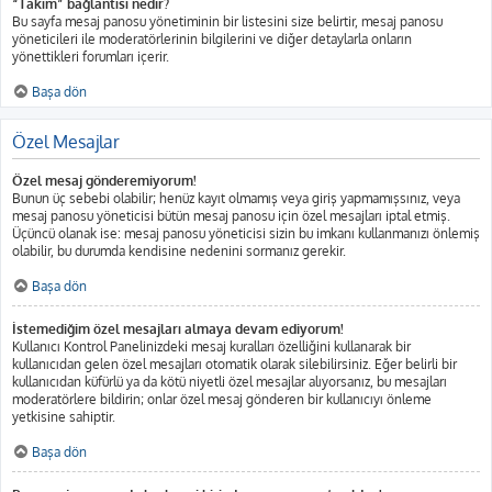
“Takım” bağlantısı nedir?
Bu sayfa mesaj panosu yönetiminin bir listesini size belirtir, mesaj panosu
yöneticileri ile moderatörlerinin bilgilerini ve diğer detaylarla onların
yönettikleri forumları içerir.
Başa dön
Özel Mesajlar
Özel mesaj gönderemiyorum!
Bunun üç sebebi olabilir; henüz kayıt olmamış veya giriş yapmamışsınız, veya
mesaj panosu yöneticisi bütün mesaj panosu için özel mesajları iptal etmiş.
Üçüncü olanak ise: mesaj panosu yöneticisi sizin bu imkanı kullanmanızı önlemiş
olabilir, bu durumda kendisine nedenini sormanız gerekir.
Başa dön
İstemediğim özel mesajları almaya devam ediyorum!
Kullanıcı Kontrol Panelinizdeki mesaj kuralları özelliğini kullanarak bir
kullanıcıdan gelen özel mesajları otomatik olarak silebilirsiniz. Eğer belirli bir
kullanıcıdan küfürlü ya da kötü niyetli özel mesajlar alıyorsanız, bu mesajları
moderatörlere bildirin; onlar özel mesaj gönderen bir kullanıcıyı önleme
yetkisine sahiptir.
Başa dön