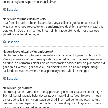
anket sonuçlarını saptırma olanağı kalmaz.
Başa dön
Neden bir foruma erişimim yok?
Bazı forumlar sadece belirli kullanıcılara veya kullanıcı gruplarına açık olabilir.
Mesajları okumak, görüntülemek, göndermek ya da diğer işlemler için özel yetki
gerekebilir. Size erişim verilebilmesi için bir moderatör ya da mesaj panosu
yöneticisiyle iletişime geçin.
Başa dön
Neden dosya ekleri ekleyemiyorum?
Her forumda, her grupta, veya her kullanıcı temelinde dosya eki izinleri vardır.
Mesaj panosu yöneticisi mesaj gönderdiğiniz belirli forum için eklenen dosya
eklerine izin vermemiş olabilir, ya da muhtemelen sadece bazı gruplar dosya eki
gönderebiliyordur. Eğer dosya eki eklemenin sizin için neden kapalı olduğu
hakkında bir şüpheniz varsa mesaj panosu yöneticiyle iletişime geçin.
Başa dön
Neden bir uyarı aldım?
Her mesaj panosu yöneticisi, mesaj panoları için kendi kurallarını belirlemiştir.
Eğer bir kural ihlalinde bulunduysanız, uyarı alabilirsiniz. Not: Bu durum, mesaj
panosu yöneticisi’nin kararındadır ve phpBB Limited verilen bu uyarı ile ilgili
herhangi bir şey yapamaz. Eğer neden bir uyarı aldığınızı bilmiyorsanız, mesaj
panosu yöneticisi ile iletişime geçin.