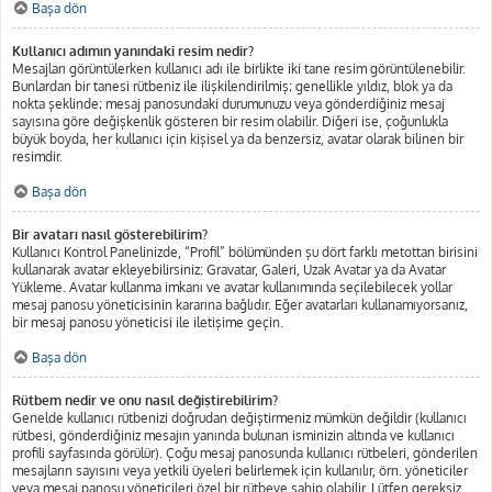
Başa dön
Kullanıcı adımın yanındaki resim nedir?
Mesajları görüntülerken kullanıcı adı ile birlikte iki tane resim görüntülenebilir.
Bunlardan bir tanesi rütbeniz ile ilişkilendirilmiş; genellikle yıldız, blok ya da
nokta şeklinde; mesaj panosundaki durumunuzu veya gönderdiğiniz mesaj
sayısına göre değişkenlik gösteren bir resim olabilir. Diğeri ise, çoğunlukla
büyük boyda, her kullanıcı için kişisel ya da benzersiz, avatar olarak bilinen bir
resimdir.
Başa dön
Bir avatarı nasıl gösterebilirim?
Kullanıcı Kontrol Panelinizde, “Profil” bölümünden şu dört farklı metottan birisini
kullanarak avatar ekleyebilirsiniz: Gravatar, Galeri, Uzak Avatar ya da Avatar
Yükleme. Avatar kullanma imkanı ve avatar kullanımında seçilebilecek yollar
mesaj panosu yöneticisinin kararına bağlıdır. Eğer avatarları kullanamıyorsanız,
bir mesaj panosu yöneticisi ile iletişime geçin.
Başa dön
Rütbem nedir ve onu nasıl değiştirebilirim?
Genelde kullanıcı rütbenizi doğrudan değiştirmeniz mümkün değildir (kullanıcı
rütbesi, gönderdiğiniz mesajın yanında bulunan isminizin altında ve kullanıcı
profili sayfasında görülür). Çoğu mesaj panosunda kullanıcı rütbeleri, gönderilen
mesajların sayısını veya yetkili üyeleri belirlemek için kullanılır, örn. yöneticiler
veya mesaj panosu yöneticileri özel bir rütbeye sahip olabilir. Lütfen gereksiz