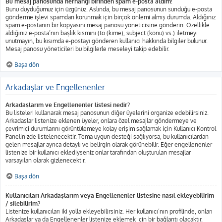
Bu mesaj panosunda herhangi birinden spam e-posta aldım!
Bunu duyduğumuz için üzgünüz. Aslında, bu mesaj panosunun sunduğu e-posta
gönderme işlevi spamdan korunmak için birçok önlemi almış durumda. Aldığınız
spam e-postanın bir kopyasını mesaj panosu yöneticisine gönderin. Özellikle
aldığınız e-posta’nın başlık kısmını (to (kime), subject (konu) vs.) iletmeyi
unutmayın, bu kısımda e-postayı gönderen kullanıcı hakkında bilgiler bulunur.
Mesaj panosu yöneticileri bu bilgilerle meseleyi takip edebilir.
Başa dön
Arkadaşlar ve Engellenenler
Arkadaşlarım ve Engellenenler listesi nedir?
Bu listeleri kullanarak mesaj panosunun diğer üyelerini organize edebilirsiniz.
Arkadaşlar listenize eklenen üyeler, onlara özel mesajlar göndermeye ve
çevrimiçi durumlarını görüntülemeye kolay erişim sağlamak için Kullanıcı Kontrol
Panelinizde listelenecektir. Tema uygun desteği sağlıyorsa, bu kullanıcılardan
gelen mesajlar ayrıca detaylı ve belirgin olarak görünebilir. Eğer engellenenler
listenize bir kullanıcı eklediyseniz onlar tarafından oluşturulan mesajlar
varsayılan olarak gizlenecektir.
Başa dön
Kullanıcıları Arkadaşlarım veya Engellenenler listesine nasıl ekleyebilirim
/ silebilirim?
Listenize kullanıcıları iki yolla ekleyebilirsiniz. Her kullanıcı’nın profilinde, onları
Arkadaşlar ya da Engellenenler listenize eklemek için bir bağlantı olacaktır.