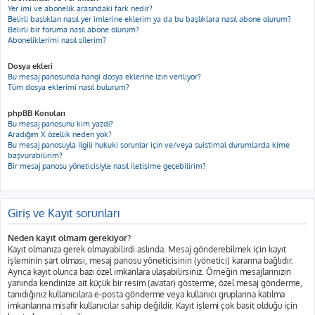
Yer imi ve abonelik arasındaki fark nedir?
Belirli başlıkları nasıl yer imlerine eklerim ya da bu başlıklara nasıl abone olurum?
Belirli bir foruma nasıl abone olurum?
Aboneliklerimi nasıl silerim?
Dosya ekleri
Bu mesaj panosunda hangi dosya eklerine izin veriliyor?
Tüm dosya eklerimi nasıl bulurum?
phpBB Konuları
Bu mesaj panosunu kim yazdı?
Aradığım X özellik neden yok?
Bu mesaj panosuyla ilgili hukuki sorunlar için ve/veya suistimal durumlarda kime
başvurabilirim?
Bir mesaj panosu yöneticisiyle nasıl iletişime geçebilirim?
Giriş ve Kayıt sorunları
Neden kayıt olmam gerekiyor?
Kayıt olmanıza gerek olmayabilirdi aslında. Mesaj gönderebilmek için kayıt
işleminin şart olması, mesaj panosu yöneticisinin (yönetici) kararına bağlıdır.
Ayrıca kayıt olunca bazı özel imkanlara ulaşabilirsiniz. Örneğin mesajlarınızın
yanında kendinize ait küçük bir resim (avatar) gösterme, özel mesaj gönderme,
tanıdığınız kullanıcılara e-posta gönderme veya kullanıcı gruplarına katılma
imkanlarına misafir kullanıcılar sahip değildir. Kayıt işlemi çok basit olduğu için