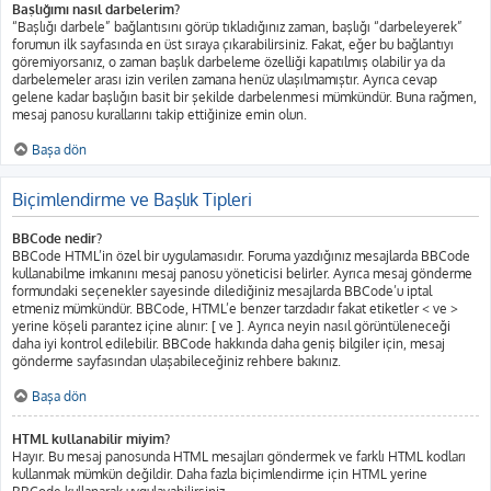
Başlığımı nasıl darbelerim?
“Başlığı darbele” bağlantısını görüp tıkladığınız zaman, başlığı “darbeleyerek”
forumun ilk sayfasında en üst sıraya çıkarabilirsiniz. Fakat, eğer bu bağlantıyı
göremiyorsanız, o zaman başlık darbeleme özelliği kapatılmış olabilir ya da
darbelemeler arası izin verilen zamana henüz ulaşılmamıştır. Ayrıca cevap
gelene kadar başlığın basit bir şekilde darbelenmesi mümkündür. Buna rağmen,
mesaj panosu kurallarını takip ettiğinize emin olun.
Başa dön
Biçimlendirme ve Başlık Tipleri
BBCode nedir?
BBCode HTML’in özel bir uygulamasıdır. Foruma yazdığınız mesajlarda BBCode
kullanabilme imkanını mesaj panosu yöneticisi belirler. Ayrıca mesaj gönderme
formundaki seçenekler sayesinde dilediğiniz mesajlarda BBCode’u iptal
etmeniz mümkündür. BBCode, HTML’e benzer tarzdadır fakat etiketler < ve >
yerine köşeli parantez içine alınır: [ ve ]. Ayrıca neyin nasıl görüntüleneceği
daha iyi kontrol edilebilir. BBCode hakkında daha geniş bilgiler için, mesaj
gönderme sayfasından ulaşabileceğiniz rehbere bakınız.
Başa dön
HTML kullanabilir miyim?
Hayır. Bu mesaj panosunda HTML mesajları göndermek ve farklı HTML kodları
kullanmak mümkün değildir. Daha fazla biçimlendirme için HTML yerine