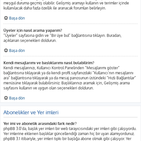
meşgul duruma geçmiş olabilir. Gelişmiş aramayı kullanın ve terimler içinde
kullanılacak daha fazla özellik ile aranacak forumları belirleyin.
Başa dön
Üyeler için nasıl arama yaparım?
“Üyeler” sayfasına gidin ve “Bir üye bul” bağlantısına tıklayın. Buradan,
açıklanan seçenekleri doldurun.
Başa dön
Kendi mesajlarımı ve başlıklarımı nasıl bulabilirim?
Kendi mesajlarınızı, Kullanıcı Kontrol Panelinden “Mesajlarımı göster”
bağlantısına tıklayarak ya da kendi profil sayfanızdaki “Kullanıcı’nın mesajlarını
ara” bağlantısına tıklayarak ya da mesaj panosunun üstündeki “Hızlı Bağlantılar”
menüsüne tıklayarak bulabilirsiniz. Başlıklarınızı aramak için, Gelişmiş arama
sayfasını kullanın ve uygun olan seçenekleri doldurun.
Başa dön
Abonelikler ve Yer imleri
Yer imi ve abonelik arasındaki fark nedir?
phpBB 3.0’da, başlık yer imleri bir web tarayıcısındaki yer imleri gibi çalışıyordu.
Yer imlerine eklenen başlıklar güncellendiği zaman hiç bir uyarı alamıyordunuz.
phpBB 3.1 itibariyle, yer imleri tıpkı bir başlığa abone olmak gibi çalışıyor. Yer