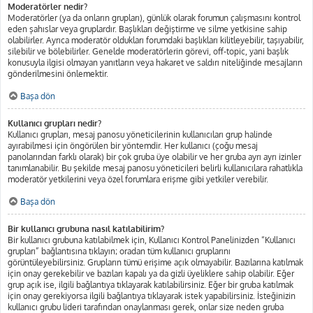
Moderatörler nedir?
Moderatörler (ya da onların grupları), günlük olarak forumun çalışmasını kontrol
eden şahıslar veya gruplardır. Başlıkları değiştirme ve silme yetkisine sahip
olabilirler. Ayrıca moderatör oldukları forumdaki başlıkları kilitleyebilir, taşıyabilir,
silebilir ve bölebilirler. Genelde moderatörlerin görevi, off-topic, yani başlık
konusuyla ilgisi olmayan yanıtların veya hakaret ve saldırı niteliğinde mesajların
gönderilmesini önlemektir.
Başa dön
Kullanıcı grupları nedir?
Kullanıcı grupları, mesaj panosu yöneticilerinin kullanıcıları grup halinde
ayırabilmesi için öngörülen bir yöntemdir. Her kullanıcı (çoğu mesaj
panolarından farklı olarak) bir çok gruba üye olabilir ve her gruba ayrı ayrı izinler
tanımlanabilir. Bu şekilde mesaj panosu yöneticileri belirli kullanıcılara rahatlıkla
moderatör yetkilerini veya özel forumlara erişme gibi yetkiler verebilir.
Başa dön
Bir kullanıcı grubuna nasıl katılabilirim?
Bir kullanıcı grubuna katılabilmek için, Kullanıcı Kontrol Panelinizden “Kullanıcı
grupları” bağlantısına tıklayın; oradan tüm kullanıcı gruplarını
görüntüleyebilirsiniz. Grupların tümü erişime açık olmayabilir. Bazılarına katılmak
için onay gerekebilir ve bazıları kapalı ya da gizli üyeliklere sahip olabilir. Eğer
grup açık ise, ilgili bağlantıya tıklayarak katılabilirsiniz. Eğer bir gruba katılmak
için onay gerekiyorsa ilgili bağlantıya tıklayarak istek yapabilirsiniz. İsteğinizin
kullanıcı grubu lideri tarafından onaylanması gerek, onlar size neden gruba