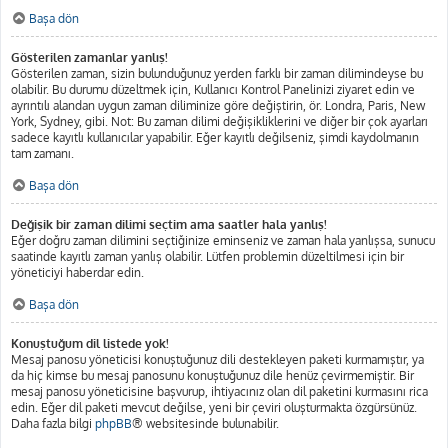
Başa dön
Gösterilen zamanlar yanlış!
Gösterilen zaman, sizin bulunduğunuz yerden farklı bir zaman dilimindeyse bu
olabilir. Bu durumu düzeltmek için, Kullanıcı Kontrol Panelinizi ziyaret edin ve
ayrıntılı alandan uygun zaman diliminize göre değiştirin, ör. Londra, Paris, New
York, Sydney, gibi. Not: Bu zaman dilimi değişikliklerini ve diğer bir çok ayarları
sadece kayıtlı kullanıcılar yapabilir. Eğer kayıtlı değilseniz, şimdi kaydolmanın
tam zamanı.
Başa dön
Değişik bir zaman dilimi seçtim ama saatler hala yanlış!
Eğer doğru zaman dilimini seçtiğinize eminseniz ve zaman hala yanlışsa, sunucu
saatinde kayıtlı zaman yanlış olabilir. Lütfen problemin düzeltilmesi için bir
yöneticiyi haberdar edin.
Başa dön
Konuştuğum dil listede yok!
Mesaj panosu yöneticisi konuştuğunuz dili destekleyen paketi kurmamıştır, ya
da hiç kimse bu mesaj panosunu konuştuğunuz dile henüz çevirmemiştir. Bir
mesaj panosu yöneticisine başvurup, ihtiyacınız olan dil paketini kurmasını rica
edin. Eğer dil paketi mevcut değilse, yeni bir çeviri oluşturmakta özgürsünüz.
Daha fazla bilgi
phpBB
® websitesinde bulunabilir.