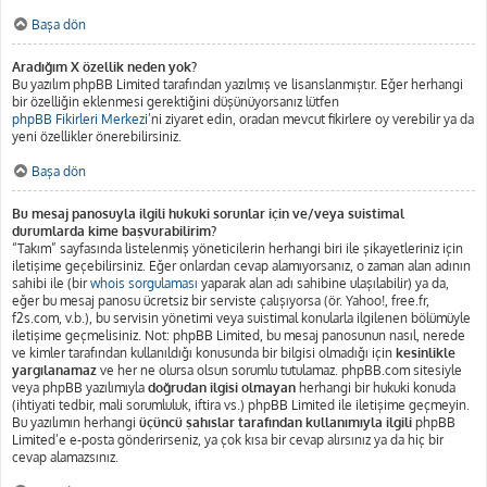
Başa dön
Aradığım X özellik neden yok?
Bu yazılım phpBB Limited tarafından yazılmış ve lisanslanmıştır. Eğer herhangi
bir özelliğin eklenmesi gerektiğini düşünüyorsanız lütfen
phpBB Fikirleri Merkezi
’ni ziyaret edin, oradan mevcut fikirlere oy verebilir ya da
yeni özellikler önerebilirsiniz.
Başa dön
Bu mesaj panosuyla ilgili hukuki sorunlar için ve/veya suistimal
durumlarda kime başvurabilirim?
“Takım” sayfasında listelenmiş yöneticilerin herhangi biri ile şikayetleriniz için
iletişime geçebilirsiniz. Eğer onlardan cevap alamıyorsanız, o zaman alan adının
sahibi ile (bir
whois sorgulaması
yaparak alan adı sahibine ulaşılabilir) ya da,
eğer bu mesaj panosu ücretsiz bir serviste çalışıyorsa (ör. Yahoo!, free.fr,
f2s.com, v.b.), bu servisin yönetimi veya suistimal konularla ilgilenen bölümüyle
iletişime geçmelisiniz. Not: phpBB Limited, bu mesaj panosunun nasıl, nerede
ve kimler tarafından kullanıldığı konusunda bir bilgisi olmadığı için
kesinlikle
yargılanamaz
ve her ne olursa olsun sorumlu tutulamaz. phpBB.com sitesiyle
veya phpBB yazılımıyla
doğrudan ilgisi olmayan
herhangi bir hukuki konuda
(ihtiyati tedbir, mali sorumluluk, iftira vs.) phpBB Limited ile iletişime geçmeyin.
Bu yazılımın herhangi
üçüncü şahıslar tarafından kullanımıyla ilgili
phpBB
Limited’e e-posta gönderirseniz, ya çok kısa bir cevap alırsınız ya da hiç bir
cevap alamazsınız.