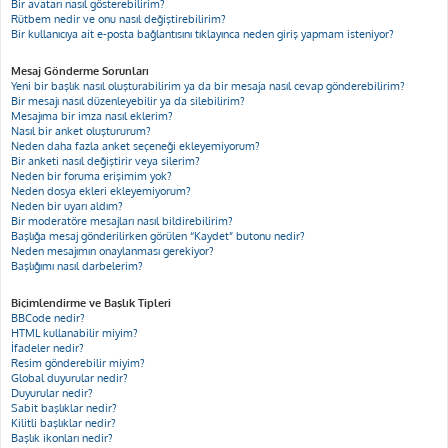
Bir avatarı nasıl gösterebilirim?
Rütbem nedir ve onu nasıl değiştirebilirim?
Bir kullanıcıya ait e-posta bağlantısını tıklayınca neden giriş yapmam isteniyor?
Mesaj Gönderme Sorunları
Yeni bir başlık nasıl oluşturabilirim ya da bir mesaja nasıl cevap gönderebilirim?
Bir mesajı nasıl düzenleyebilir ya da silebilirim?
Mesajıma bir imza nasıl eklerim?
Nasıl bir anket oluştururum?
Neden daha fazla anket seçeneği ekleyemiyorum?
Bir anketi nasıl değiştirir veya silerim?
Neden bir foruma erişimim yok?
Neden dosya ekleri ekleyemiyorum?
Neden bir uyarı aldım?
Bir moderatöre mesajları nasıl bildirebilirim?
Başlığa mesaj gönderilirken görülen “Kaydet” butonu nedir?
Neden mesajımın onaylanması gerekiyor?
Başlığımı nasıl darbelerim?
Biçimlendirme ve Başlık Tipleri
BBCode nedir?
HTML kullanabilir miyim?
İfadeler nedir?
Resim gönderebilir miyim?
Global duyurular nedir?
Duyurular nedir?
Sabit başlıklar nedir?
Kilitli başlıklar nedir?
Başlık ikonları nedir?