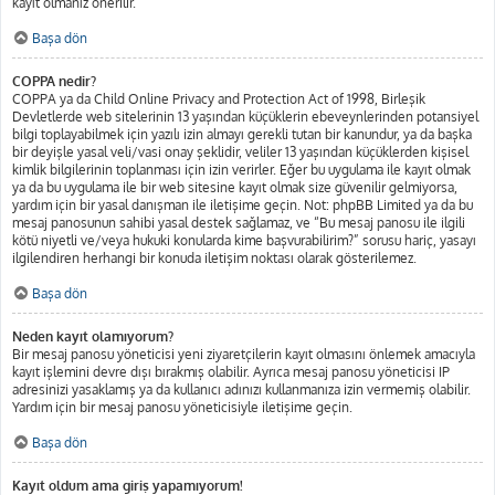
kayıt olmanız önerilir.
Başa dön
COPPA nedir?
COPPA ya da Child Online Privacy and Protection Act of 1998, Birleşik
Devletlerde web sitelerinin 13 yaşından küçüklerin ebeveynlerinden potansiyel
bilgi toplayabilmek için yazılı izin almayı gerekli tutan bir kanundur, ya da başka
bir deyişle yasal veli/vasi onay şeklidir, veliler 13 yaşından küçüklerden kişisel
kimlik bilgilerinin toplanması için izin verirler. Eğer bu uygulama ile kayıt olmak
ya da bu uygulama ile bir web sitesine kayıt olmak size güvenilir gelmiyorsa,
yardım için bir yasal danışman ile iletişime geçin. Not: phpBB Limited ya da bu
mesaj panosunun sahibi yasal destek sağlamaz, ve “Bu mesaj panosu ile ilgili
kötü niyetli ve/veya hukuki konularda kime başvurabilirim?” sorusu hariç, yasayı
ilgilendiren herhangi bir konuda iletişim noktası olarak gösterilemez.
Başa dön
Neden kayıt olamıyorum?
Bir mesaj panosu yöneticisi yeni ziyaretçilerin kayıt olmasını önlemek amacıyla
kayıt işlemini devre dışı bırakmış olabilir. Ayrıca mesaj panosu yöneticisi IP
adresinizi yasaklamış ya da kullanıcı adınızı kullanmanıza izin vermemiş olabilir.
Yardım için bir mesaj panosu yöneticisiyle iletişime geçin.
Başa dön
Kayıt oldum ama giriş yapamıyorum!