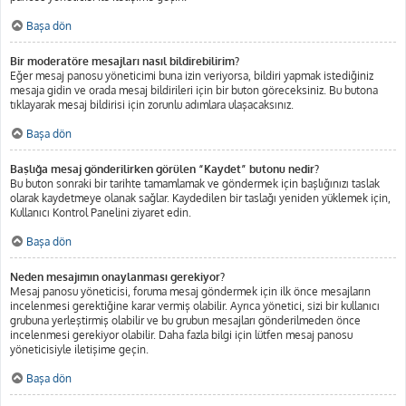
Başa dön
Bir moderatöre mesajları nasıl bildirebilirim?
Eğer mesaj panosu yöneticimi buna izin veriyorsa, bildiri yapmak istediğiniz
mesaja gidin ve orada mesaj bildirileri için bir buton göreceksiniz. Bu butona
tıklayarak mesaj bildirisi için zorunlu adımlara ulaşacaksınız.
Başa dön
Başlığa mesaj gönderilirken görülen “Kaydet” butonu nedir?
Bu buton sonraki bir tarihte tamamlamak ve göndermek için başlığınızı taslak
olarak kaydetmeye olanak sağlar. Kaydedilen bir taslağı yeniden yüklemek için,
Kullanıcı Kontrol Panelini ziyaret edin.
Başa dön
Neden mesajımın onaylanması gerekiyor?
Mesaj panosu yöneticisi, foruma mesaj göndermek için ilk önce mesajların
incelenmesi gerektiğine karar vermiş olabilir. Ayrıca yönetici, sizi bir kullanıcı
grubuna yerleştirmiş olabilir ve bu grubun mesajları gönderilmeden önce
incelenmesi gerekiyor olabilir. Daha fazla bilgi için lütfen mesaj panosu
yöneticisiyle iletişime geçin.
Başa dön