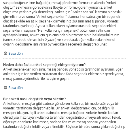
sahip olduğunuz izne bağlıdır)), mesaj gönderme formunun altında “Anket
oluştur” sekmesini göreceksiniz (böyle bir formu göremiyorsanız, anket
oluşturma yetkiniz yok demektir). Anket için “Anket sorusu” kısmına bir başlık
girmelisiniz ve sonra “Anket seçenekleri” alanına, her satıra ayrı bir seçenek
olacak şekilde en az iki seçenek girmelisiniz (bu sınır mesaj panosu yönetici
tarafından ayarlanır). Ayrıca kullanıcıların oylama sırasında seçebilecekleri
seçeneklerin sayısını “Her kullanıcı için seçenek” bölümünün altından
ayarlayabilirsiniz, anket için gün cinsinden bir zaman sınırı belirleyebilirsiniz
(sınırsız sürede olması için 0 yazın) ve son olarak eğer kullanıcıların kendi
oylarını değiştirme izni varsa oy verdikleri seçeneği değiştirebilirler.
Başa dön
Neden daha fazla anket seçeneği ekleyemiyorum?
Anket seçenekleri için sınır, mesaj panosu yöneticisi tarafından ayarlanır. Eğer
anketiniz için izin verilen miktardan daha fazla seçenek eklemeniz gerekiyorsa,
mesaj panosu yöneticisi ile iletişime geçin.
Başa dön
Bir anketi nasıl değiştirir veya silerim?
Anketlerde, mesajlar gibi sadece gönderen kullanıcı, bir moderatör veya bir
yönetici tarafından değiştirilebilir. Bir anketi değiştirmek için, başlığın ilk
mesajını tıklayın; ilgili anket daima bu mesaja bağlıdır. Ankete henüz katılan
olmadıysa, hazırlayan kullanıcı tarafından değiştirilebilir veya silinebilir. Fakat,
eğer üyeler ankete katılmışsa, sadece forum ve mesaj panosu yöneticileri
tarafından değiştirilebilir veya silinebilir. Böylece bir süre sonra şıkları değiştirip