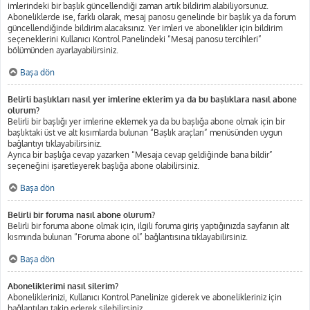
imlerindeki bir başlık güncellendiği zaman artık bildirim alabiliyorsunuz.
Aboneliklerde ise, farklı olarak, mesaj panosu genelinde bir başlık ya da forum
güncellendiğinde bildirim alacaksınız. Yer imleri ve abonelikler için bildirim
seçeneklerini Kullanıcı Kontrol Panelindeki “Mesaj panosu tercihleri”
bölümünden ayarlayabilirsiniz.
Başa dön
Belirli başlıkları nasıl yer imlerine eklerim ya da bu başlıklara nasıl abone
olurum?
Belirli bir başlığı yer imlerine eklemek ya da bu başlığa abone olmak için bir
başlıktaki üst ve alt kısımlarda bulunan “Başlık araçları” menüsünden uygun
bağlantıyı tıklayabilirsiniz.
Ayrıca bir başlığa cevap yazarken “Mesaja cevap geldiğinde bana bildir”
seçeneğini işaretleyerek başlığa abone olabilirsiniz.
Başa dön
Belirli bir foruma nasıl abone olurum?
Belirli bir foruma abone olmak için, ilgili foruma giriş yaptığınızda sayfanın alt
kısmında bulunan “Foruma abone ol” bağlantısına tıklayabilirsiniz.
Başa dön
Aboneliklerimi nasıl silerim?
Aboneliklerinizi, Kullanıcı Kontrol Panelinize giderek ve abonelikleriniz için
bağlantıları takip ederek silebilirsiniz.