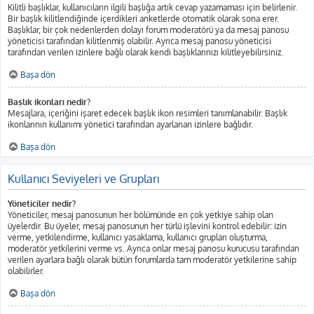
Kilitli başlıklar, kullanıcıların ilgili başlığa artık cevap yazamaması için belirlenir.
Bir başlık kilitlendiğinde içerdikleri anketlerde otomatik olarak sona erer.
Başlıklar, bir çok nedenlerden dolayı forum moderatörü ya da mesaj panosu
yöneticisi tarafından kilitlenmiş olabilir. Ayrıca mesaj panosu yöneticisi
tarafından verilen izinlere bağlı olarak kendi başlıklarınızı kilitleyebilirsiniz.
Başa dön
Başlık ikonları nedir?
Mesajlara, içeriğini işaret edecek başlık ikon resimleri tanımlanabilir. Başlık
ikonlarının kullanımı yönetici tarafından ayarlanan izinlere bağlıdır.
Başa dön
Kullanıcı Seviyeleri ve Grupları
Yöneticiler nedir?
Yöneticiler, mesaj panosunun her bölümünde en çok yetkiye sahip olan
üyelerdir. Bu üyeler, mesaj panosunun her türlü işlevini kontrol edebilir: izin
verme, yetkilendirme, kullanıcı yasaklama, kullanıcı grupları oluşturma,
moderatör yetkilerini verme vs. Ayrıca onlar mesaj panosu kurucusu tarafından
verilen ayarlara bağlı olarak bütün forumlarda tam moderatör yetkilerine sahip
olabilirler.
Başa dön