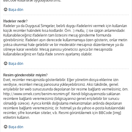
BBCode kullanarak uygulayabilirsiniz.
Başa dön
İfadeler nedir?
İfadeler ya da Duygusal Simgeler, belirli duygu ifadelerini vermek için kullanılan
küçük resimler halindeki kısa kodlardır. Örn. :) mutlu, :( ise üzgün anlamındadır.
Kullanabileceğiniz ifadelerin tam listesini mesaj gönderme formunda
görebilirsiniz. İfadeleri aşırı derecede kullanmamaya özen gösterin, onlar metin
yoksa okunmaz hale gelebilir ve bir moderatör mesajınızı düzenlemeye ya da
silmeye karar verebilir. Mesaj panosu yöneticisi ayrıca bir mesajınızda
kullanabileceğiniz en fazla ifade sınırını ayarlamış olabilir.
Başa dön
Resim gönderebilir miyim?
Evet, resimler mesajınızda gösterilebilir. Eğer yönetim dosya eklerine izin
verdiyse, resimleri mesaj panosuna yükleyebilirsiniz. Aksi takdirde, genel
erişilebilir bir web sunucusunda depolanan bir resime bağlantı vermelisiniz, örn.
http://www.ornek.com/benim-resmim.gif. Kendi bilgisayarınızda saklanan
resimlere bağlantı veremezsiniz (bilgisayarınız genel erişilebilir bir sunucu
olmadığı sürece). Ayrıca kimlik doğrulama mekanizmaları ardında depolanan
resimlere bağlantı veremezsiniz, ör. hotmail ya da yahoo e-posta kutularındaki
resimler, şifre korumları siteler, v.b. Resmi görüntülemek için BBCode [img]
etiketini kullanın.
Başa dön