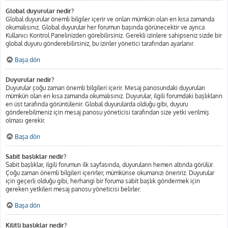
Global duyurular nedir?
Global duyurular önemli bilgiler içerir ve onları mümkün olan en kısa zamanda
okumalısınız. Global duyurular her forumun başında görünecektir ve ayrıca
Kullanıcı Kontrol Panelinizden görebilirsiniz. Gerekli izinlere sahipseniz sizde bir
global duyuru gönderebilirsiniz, bu izinler yönetici tarafından ayarlanır.
Başa dön
Duyurular nedir?
Duyurular çoğu zaman önemli bilgileri içerir. Mesaj panosundaki duyuruları
mümkün olan en kısa zamanda okumalısınız. Duyurular, ilgili forumdaki başlıkların
en üst tarafında görüntülenir. Global duyurularda olduğu gibi, duyuru
gönderebilmeniz için mesaj panosu yöneticisi tarafından size yetki verilmiş
olması gerekir.
Başa dön
Sabit başlıklar nedir?
Sabit başlıklar, ilgili forumun ilk sayfasında, duyuruların hemen altında görülür.
Çoğu zaman önemli bilgileri içerirler, mümkünse okumanızı öneririz. Duyurular
için geçerli olduğu gibi, herhangi bir foruma sabit başlık göndermek için
gereken yetkileri mesaj panosu yöneticisi belirler.
Başa dön
Kilitli başlıklar nedir?