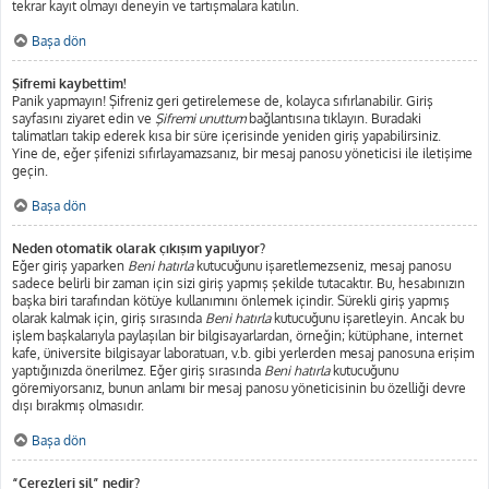
tekrar kayıt olmayı deneyin ve tartışmalara katılın.
Başa dön
Şifremi kaybettim!
Panik yapmayın! Şifreniz geri getirelemese de, kolayca sıfırlanabilir. Giriş
sayfasını ziyaret edin ve
Şifremi unuttum
bağlantısına tıklayın. Buradaki
talimatları takip ederek kısa bir süre içerisinde yeniden giriş yapabilirsiniz.
Yine de, eğer şifenizi sıfırlayamazsanız, bir mesaj panosu yöneticisi ile iletişime
geçin.
Başa dön
Neden otomatik olarak çıkışım yapılıyor?
Eğer giriş yaparken
Beni hatırla
kutucuğunu işaretlemezseniz, mesaj panosu
sadece belirli bir zaman için sizi giriş yapmış şekilde tutacaktır. Bu, hesabınızın
başka biri tarafından kötüye kullanımını önlemek içindir. Sürekli giriş yapmış
olarak kalmak için, giriş sırasında
Beni hatırla
kutucuğunu işaretleyin. Ancak bu
işlem başkalarıyla paylaşılan bir bilgisayarlardan, örneğin; kütüphane, internet
kafe, üniversite bilgisayar laboratuarı, v.b. gibi yerlerden mesaj panosuna erişim
yaptığınızda önerilmez. Eğer giriş sırasında
Beni hatırla
kutucuğunu
göremiyorsanız, bunun anlamı bir mesaj panosu yöneticisinin bu özelliği devre
dışı bırakmış olmasıdır.
Başa dön
“Çerezleri sil” nedir?