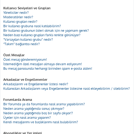
Kullanıcı Seviyeleri ve Grupları
Yöneticiler nedir?
Moderatörler nedir?
Kullanıcı grupları nedir?
Bir kullanıcı grubuna nasıl katılabilirim?
Bir kullanıcı grubunun lideri olmak için ne yapmam gerek?
Neden bazı kullanıcı grupları farklı renkte görünüyor?
“Varsayılan kullanıcı grubu” nedir?
“Takım” bağlantısı nedir?
Özel Mesajlar
Özel mesaj gönderemiyorum!
İstemediğim özel mesajları almaya devam ediyorum!
Bu mesaj panosunda herhangi birinden spam e-posta aldım!
Arkadaşlar ve Engellenenler
Arkadaşlarım ve Engellenenler listesi nedir?
Kullanıcıları Arkadaşlarım veya Engellenenler listesine nasıl ekleyebilirim / silebilirim?
Forumlarda Arama
Bir forumda ya da forumlarda nasıl arama yapabilirim?
Neden arama yaptığımda sonuç çıkmıyor?
Neden arama yaptığımda boş bir sayfa çıkıyor!?
Üyeler için nasıl arama yaparım?
Kendi mesajlarımı ve başlıklarımı nasıl bulabilirim?
Abonelikler ve Yer imleri