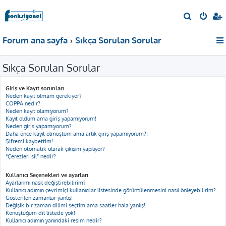
A
r
Forum ana sayfa
Sıkça Sorulan Sorular
a
Sıkça Sorulan Sorular
Giriş ve Kayıt sorunları
Neden kayıt olmam gerekiyor?
COPPA nedir?
Neden kayıt olamıyorum?
Kayıt oldum ama giriş yapamıyorum!
Neden giriş yapamıyorum?
Daha önce kayıt olmuştum ama artık giriş yapamıyorum?!
Şifremi kaybettim!
Neden otomatik olarak çıkışım yapılıyor?
“Çerezleri sil” nedir?
Kullanıcı Seçenekleri ve ayarları
Ayarlarımı nasıl değiştirebilirim?
Kullanıcı adımın çevrimiçi kullanıcılar listesinde görüntülenmesini nasıl önleyebilirim?
Gösterilen zamanlar yanlış!
Değişik bir zaman dilimi seçtim ama saatler hala yanlış!
Konuştuğum dil listede yok!
Kullanıcı adımın yanındaki resim nedir?