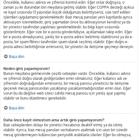
Öncelikle, kullanıcı adınızı ve şifrenizi kontrol edin. Eğer onlar doğruysa, o
zaman şu iki durumdan biri meydana gelmiş olabilir. Eğer COPPA desteği açıksa
ve kayıt sırasında 13 yaşından küçük olduğunuzu belirttiyseniz, size tarif edilen
işlemleri uygulamanız gerekmektedir. Bazı mesaj panoları yeni kayıtlarda ayrıca
aktivasyon istemektedir, giriş yapmadan önce bu aktivasyonun kendiniz ya da
bir yönetici tarafından yapılması gerekmektedir; bu bilgi kayıt sırasında
gösterilmiştir. Eğer size bir e-posta gönderildiyse, açıklamaları takip edin. Eğer
bir e-posta almadıysanız, yanlış bir e-posta adresi belirtmiş olabilirsiniz ya da e-
posta, bir spam filtresi tarafından spam olarak seçilmiş olabilir. Eğer doğru e-
posta adresi belirttiğinize eminseniz, bir yönetici ile iletişime geçmeyi deneyin.
Başa dön
Neden giriş yapamıyorum?
Bunun meydana gelmesinde çeşitli sebepler vardır. Öncelikle, kullanıcı adınız
ve şifrenizi doğru olarak girdiğinizden emin olmalısınız. Eğer kullanıcı adı ve
şifrenizin doğruluğundan eminseniz, bir mesaj panosu yöneticisi ile iletişime
geçerek mesaj panosundan yasaklanıp yasaklanmadığınızdan emin olun. Eğer
sorun bu da değilse web sitesi sahibi mesaj panosu için yanlış ayar yapmış
olabilir ve bunu düzeltmesi gerekebilir.
Başa dön
Daha önce kayıt olmuştum ama artık giriş yapamıyorum?!
Bazı sebeplerden dolayı bir yönetici hesabınızı deaktif etmiş ya da silmiş
olabilir. Ayrıca, bazı mesaj panoları veritabanını azaltmak için uzun bir süredir
mesaj göndermeyen kullanıcıları periyodik aralıklarla silerler. Eğer bu olmuşsa,