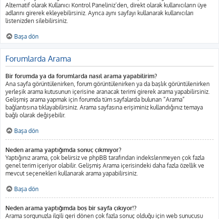
Alternatif olarak Kullanıcı Kontrol Paneliniz’den, direkt olarak kullanıcıların üye
adlarını girerek ekleyebilirsiniz. Ayrıca aynı sayfayı kullanarak kullanıcıları
listenizden silebilirsiniz.
Başa dön
Forumlarda Arama
Bir forumda ya da forumlarda nasıl arama yapabilirim?
Ana sayfa görüntülenirken, forum görüntülenirken ya da başlık görüntülenirken
yerleşik arama kutusunun içerisine aranacak terimi girerek arama yapabilirsiniz.
Gelişmiş arama yapmak için forumda tüm sayfalarda bulunan “Arama”
bağlantısına tıklayabilirsiniz. Arama sayfasına erişiminiz kullandığınız temaya
bağlı olarak değişebilir.
Başa dön
Neden arama yaptığımda sonuç çıkmıyor?
Yaptığınız arama, çok belirsiz ve phpBB tarafından indekslenmeyen çok fazla
genel terim içeriyor olabilir. Gelişmiş Arama içerisindeki daha fazla özellik ve
mevcut seçenekleri kullanarak arama yapabilirsiniz.
Başa dön
Neden arama yaptığımda boş bir sayfa çıkıyor!?
Arama sorgunuzla ilgili geri dönen çok fazla sonuç olduğu için web sunucusu