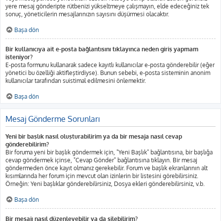
yere mesaj gönderipte rütbenizi yükseltmeye çalışmayın, elde edeceğiniz tek
sonuç, yöneticilerin mesajlarınızın sayısını düşürmesi olacaktır.
Başa dön
Bir kullanıcıya ait e-posta bağlantısını tıklayınca neden giriş yapmam
isteniyor?
E-posta formunu kullanarak sadece kayıtlı kullanıcılar e-posta gönderebilir (eğer
yönetici bu özelliği aktifleştirdiyse). Bunun sebebi, e-posta sisteminin anonim
kullanıcılar tarafından suistimal edilmesini önlemektir.
Başa dön
Mesaj Gönderme Sorunları
Yeni bir başlık nasıl oluşturabilirim ya da bir mesaja nasıl cevap
gönderebilirim?
Bir foruma yeni bir başlık göndermek için, "Yeni Başlık" bağlantısına, bir başlığa
cevap göndermek içinse, "Cevap Gönder" bağlantısına tıklayın. Bir mesaj
göndermeden önce kayıt olmanız gerekebilir. Forum ve başlık ekranlarının alt
kısımlarında her forum için mevcut olan izinlerin bir listesini görebilirsiniz.
Örneğin: Yeni başlıklar gönderebilirsiniz, Dosya ekleri gönderebilirsiniz, v.b.
Başa dön
Bir mesajı nasıl düzenleyebilir ya da silebilirim?