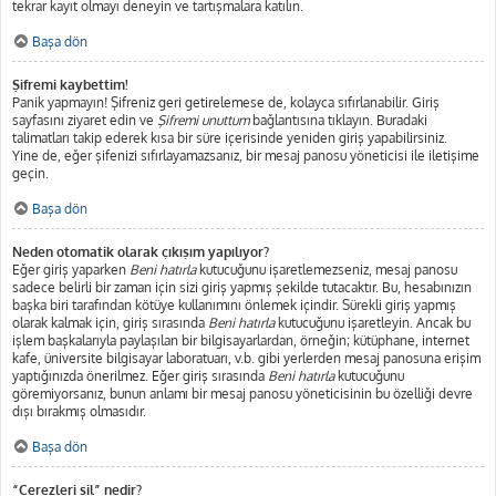
tekrar kayıt olmayı deneyin ve tartışmalara katılın.
Başa dön
Şifremi kaybettim!
Panik yapmayın! Şifreniz geri getirelemese de, kolayca sıfırlanabilir. Giriş
sayfasını ziyaret edin ve
Şifremi unuttum
bağlantısına tıklayın. Buradaki
talimatları takip ederek kısa bir süre içerisinde yeniden giriş yapabilirsiniz.
Yine de, eğer şifenizi sıfırlayamazsanız, bir mesaj panosu yöneticisi ile iletişime
geçin.
Başa dön
Neden otomatik olarak çıkışım yapılıyor?
Eğer giriş yaparken
Beni hatırla
kutucuğunu işaretlemezseniz, mesaj panosu
sadece belirli bir zaman için sizi giriş yapmış şekilde tutacaktır. Bu, hesabınızın
başka biri tarafından kötüye kullanımını önlemek içindir. Sürekli giriş yapmış
olarak kalmak için, giriş sırasında
Beni hatırla
kutucuğunu işaretleyin. Ancak bu
işlem başkalarıyla paylaşılan bir bilgisayarlardan, örneğin; kütüphane, internet
kafe, üniversite bilgisayar laboratuarı, v.b. gibi yerlerden mesaj panosuna erişim
yaptığınızda önerilmez. Eğer giriş sırasında
Beni hatırla
kutucuğunu
göremiyorsanız, bunun anlamı bir mesaj panosu yöneticisinin bu özelliği devre
dışı bırakmış olmasıdır.
Başa dön
“Çerezleri sil” nedir?