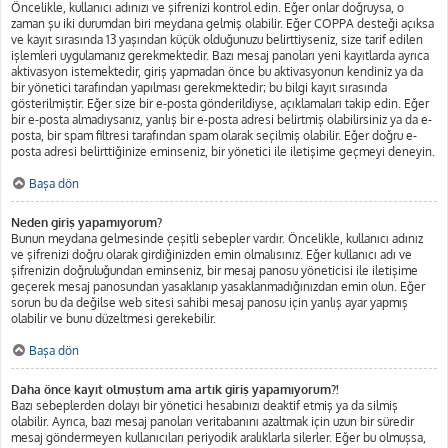
Öncelikle, kullanıcı adınızı ve şifrenizi kontrol edin. Eğer onlar doğruysa, o
zaman şu iki durumdan biri meydana gelmiş olabilir. Eğer COPPA desteği açıksa
ve kayıt sırasında 13 yaşından küçük olduğunuzu belirttiyseniz, size tarif edilen
işlemleri uygulamanız gerekmektedir. Bazı mesaj panoları yeni kayıtlarda ayrıca
aktivasyon istemektedir, giriş yapmadan önce bu aktivasyonun kendiniz ya da
bir yönetici tarafından yapılması gerekmektedir; bu bilgi kayıt sırasında
gösterilmiştir. Eğer size bir e-posta gönderildiyse, açıklamaları takip edin. Eğer
bir e-posta almadıysanız, yanlış bir e-posta adresi belirtmiş olabilirsiniz ya da e-
posta, bir spam filtresi tarafından spam olarak seçilmiş olabilir. Eğer doğru e-
posta adresi belirttiğinize eminseniz, bir yönetici ile iletişime geçmeyi deneyin.
Başa dön
Neden giriş yapamıyorum?
Bunun meydana gelmesinde çeşitli sebepler vardır. Öncelikle, kullanıcı adınız
ve şifrenizi doğru olarak girdiğinizden emin olmalısınız. Eğer kullanıcı adı ve
şifrenizin doğruluğundan eminseniz, bir mesaj panosu yöneticisi ile iletişime
geçerek mesaj panosundan yasaklanıp yasaklanmadığınızdan emin olun. Eğer
sorun bu da değilse web sitesi sahibi mesaj panosu için yanlış ayar yapmış
olabilir ve bunu düzeltmesi gerekebilir.
Başa dön
Daha önce kayıt olmuştum ama artık giriş yapamıyorum?!
Bazı sebeplerden dolayı bir yönetici hesabınızı deaktif etmiş ya da silmiş
olabilir. Ayrıca, bazı mesaj panoları veritabanını azaltmak için uzun bir süredir
mesaj göndermeyen kullanıcıları periyodik aralıklarla silerler. Eğer bu olmuşsa,