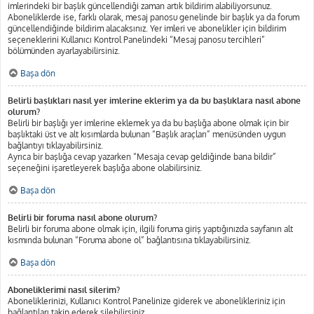
imlerindeki bir başlık güncellendiği zaman artık bildirim alabiliyorsunuz.
Aboneliklerde ise, farklı olarak, mesaj panosu genelinde bir başlık ya da forum
güncellendiğinde bildirim alacaksınız. Yer imleri ve abonelikler için bildirim
seçeneklerini Kullanıcı Kontrol Panelindeki “Mesaj panosu tercihleri”
bölümünden ayarlayabilirsiniz.
Başa dön
Belirli başlıkları nasıl yer imlerine eklerim ya da bu başlıklara nasıl abone
olurum?
Belirli bir başlığı yer imlerine eklemek ya da bu başlığa abone olmak için bir
başlıktaki üst ve alt kısımlarda bulunan “Başlık araçları” menüsünden uygun
bağlantıyı tıklayabilirsiniz.
Ayrıca bir başlığa cevap yazarken “Mesaja cevap geldiğinde bana bildir”
seçeneğini işaretleyerek başlığa abone olabilirsiniz.
Başa dön
Belirli bir foruma nasıl abone olurum?
Belirli bir foruma abone olmak için, ilgili foruma giriş yaptığınızda sayfanın alt
kısmında bulunan “Foruma abone ol” bağlantısına tıklayabilirsiniz.
Başa dön
Aboneliklerimi nasıl silerim?
Aboneliklerinizi, Kullanıcı Kontrol Panelinize giderek ve abonelikleriniz için
bağlantıları takip ederek silebilirsiniz.