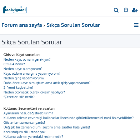
A
r
Forum ana sayfa
Sıkça Sorulan Sorular
a
Sıkça Sorulan Sorular
Giriş ve Kayıt sorunları
Neden kayıt olmam gerekiyor?
COPPA nedir?
Neden kayıt olamıyorum?
Kayıt oldum ama giriş yapamıyorum!
Neden giriş yapamıyorum?
Daha önce kayıt olmuştum ama artık giriş yapamıyorum?!
Şifremi kaybettim!
Neden otomatik olarak çıkışım yapılıyor?
“Çerezleri sil” nedir?
Kullanıcı Seçenekleri ve ayarları
Ayarlarımı nasıl değiştirebilirim?
Kullanıcı adımın çevrimiçi kullanıcılar listesinde görüntülenmesini nasıl önleyebilirim?
Gösterilen zamanlar yanlış!
Değişik bir zaman dilimi seçtim ama saatler hala yanlış!
Konuştuğum dil listede yok!
Kullanıcı adımın yanındaki resim nedir?