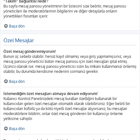
“Takım” bağlantısı nedir?
Bu sayfa mesaj panosu yönetiminin bir listesini size belirtir, mesaj panosu
yöneticileri ile moderatörlerinin bilgilerini ve diğer detaylarla onların
yönettikleri forumları içerir.
Başa dön
Özel Mesajlar
Özel mesaj gönderemiyorum!
Bunun üç sebebi olabilir; henüz kayıt olmamış veya giriş yapmamışsınız, veya
mesaj panosu yöneticisi bütün mesaj panosu için özel mesajları iptal etmiş.
Üçüncü olanak ise: mesaj panosu yöneticisi sizin bu imkanı kullanmanızı önlemiş
olabilir, bu durumda kendisine nedenini sormanız gerekir.
Başa dön
İstemediğim özel mesajları almaya devam ediyorum!
Kullanıcı Kontrol Panelinizdeki mesaj kuralları özelliğini kullanarak bir
kullanıcıdan gelen özel mesajları otomatik olarak silebilirsiniz. Eğer belirli bir
kullanıcıdan küfürlü ya da kötü niyetli özel mesajlar alıyorsanız, bu mesajları
moderatörlere bildirin; onlar özel mesaj gönderen bir kullanıcıyı önleme
yetkisine sahiptir.
Başa dön