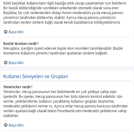
Kilitli başlıklar, kullanıcıların ilgili başlığa artık cevap yazamaması için belirlenir.
Bir başlık kilitlendiğinde içerdikleri anketlerde otomatik olarak sona erer.
Başlıklar, bir çok nedenlerden dolayı forum moderatörü ya da mesaj panosu
yöneticisi tarafından kilitlenmiş olabilir. Ayrıca mesaj panosu yöneticisi
tarafından verilen izinlere bağlı olarak kendi başlıklarınızı kilitleyebilirsiniz.
Başa dön
Başlık ikonları nedir?
Mesajlara, içeriğini işaret edecek başlık ikon resimleri tanımlanabilir. Başlık
ikonlarının kullanımı yönetici tarafından ayarlanan izinlere bağlıdır.
Başa dön
Kullanıcı Seviyeleri ve Grupları
Yöneticiler nedir?
Yöneticiler, mesaj panosunun her bölümünde en çok yetkiye sahip olan
üyelerdir. Bu üyeler, mesaj panosunun her türlü işlevini kontrol edebilir: izin
verme, yetkilendirme, kullanıcı yasaklama, kullanıcı grupları oluşturma,
moderatör yetkilerini verme vs. Ayrıca onlar mesaj panosu kurucusu tarafından
verilen ayarlara bağlı olarak bütün forumlarda tam moderatör yetkilerine sahip
olabilirler.
Başa dön