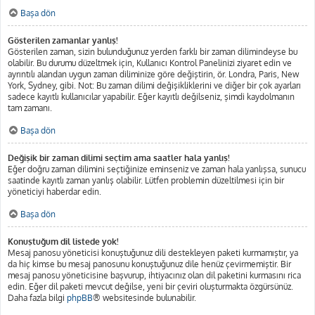
Başa dön
Gösterilen zamanlar yanlış!
Gösterilen zaman, sizin bulunduğunuz yerden farklı bir zaman dilimindeyse bu
olabilir. Bu durumu düzeltmek için, Kullanıcı Kontrol Panelinizi ziyaret edin ve
ayrıntılı alandan uygun zaman diliminize göre değiştirin, ör. Londra, Paris, New
York, Sydney, gibi. Not: Bu zaman dilimi değişikliklerini ve diğer bir çok ayarları
sadece kayıtlı kullanıcılar yapabilir. Eğer kayıtlı değilseniz, şimdi kaydolmanın
tam zamanı.
Başa dön
Değişik bir zaman dilimi seçtim ama saatler hala yanlış!
Eğer doğru zaman dilimini seçtiğinize eminseniz ve zaman hala yanlışsa, sunucu
saatinde kayıtlı zaman yanlış olabilir. Lütfen problemin düzeltilmesi için bir
yöneticiyi haberdar edin.
Başa dön
Konuştuğum dil listede yok!
Mesaj panosu yöneticisi konuştuğunuz dili destekleyen paketi kurmamıştır, ya
da hiç kimse bu mesaj panosunu konuştuğunuz dile henüz çevirmemiştir. Bir
mesaj panosu yöneticisine başvurup, ihtiyacınız olan dil paketini kurmasını rica
edin. Eğer dil paketi mevcut değilse, yeni bir çeviri oluşturmakta özgürsünüz.
Daha fazla bilgi
phpBB
® websitesinde bulunabilir.