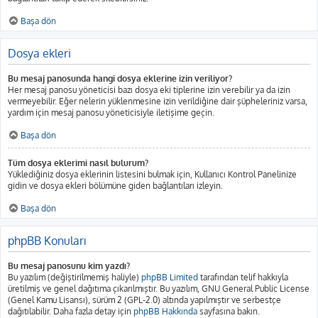
Başa dön
Dosya ekleri
Bu mesaj panosunda hangi dosya eklerine izin veriliyor?
Her mesaj panosu yöneticisi bazı dosya eki tiplerine izin verebilir ya da izin
vermeyebilir. Eğer nelerin yüklenmesine izin verildiğine dair şüpheleriniz varsa,
yardım için mesaj panosu yöneticisiyle iletişime geçin.
Başa dön
Tüm dosya eklerimi nasıl bulurum?
Yüklediğiniz dosya eklerinin listesini bulmak için, Kullanıcı Kontrol Panelinize
gidin ve dosya ekleri bölümüne giden bağlantıları izleyin.
Başa dön
phpBB Konuları
Bu mesaj panosunu kim yazdı?
Bu yazılım (değiştirilmemiş haliyle)
phpBB Limited
tarafından telif hakkıyla
üretilmiş ve genel dağıtıma çıkarılmıştır. Bu yazılım, GNU General Public License
(Genel Kamu Lisansı), sürüm 2 (GPL-2.0) altında yapılmıştır ve serbestçe
dağıtılabilir. Daha fazla detay için
phpBB Hakkında
sayfasına bakın.