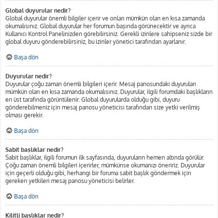
Global duyurular nedir?
Global duyurular önemli bilgiler içerir ve onları mümkün olan en kısa zamanda
okumalısınız. Global duyurular her forumun başında görünecektir ve ayrıca
Kullanıcı Kontrol Panelinizden görebilirsiniz. Gerekli izinlere sahipseniz sizde bir
global duyuru gönderebilirsiniz, bu izinler yönetici tarafından ayarlanır.
Başa dön
Duyurular nedir?
Duyurular çoğu zaman önemli bilgileri içerir. Mesaj panosundaki duyuruları
mümkün olan en kısa zamanda okumalısınız. Duyurular, ilgili forumdaki başlıkların
en üst tarafında görüntülenir. Global duyurularda olduğu gibi, duyuru
gönderebilmeniz için mesaj panosu yöneticisi tarafından size yetki verilmiş
olması gerekir.
Başa dön
Sabit başlıklar nedir?
Sabit başlıklar, ilgili forumun ilk sayfasında, duyuruların hemen altında görülür.
Çoğu zaman önemli bilgileri içerirler, mümkünse okumanızı öneririz. Duyurular
için geçerli olduğu gibi, herhangi bir foruma sabit başlık göndermek için
gereken yetkileri mesaj panosu yöneticisi belirler.
Başa dön
Kilitli başlıklar nedir?