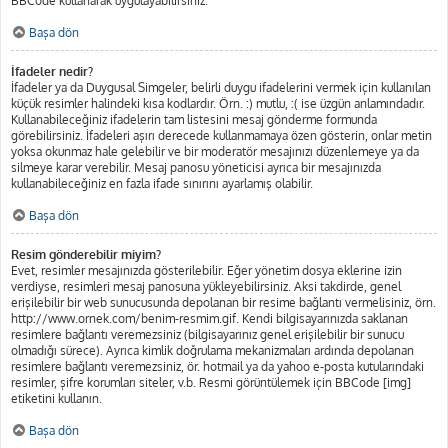
BBCode kullanarak uygulayabilirsiniz.
Başa dön
İfadeler nedir?
İfadeler ya da Duygusal Simgeler, belirli duygu ifadelerini vermek için kullanılan
küçük resimler halindeki kısa kodlardır. Örn. :) mutlu, :( ise üzgün anlamındadır.
Kullanabileceğiniz ifadelerin tam listesini mesaj gönderme formunda
görebilirsiniz. İfadeleri aşırı derecede kullanmamaya özen gösterin, onlar metin
yoksa okunmaz hale gelebilir ve bir moderatör mesajınızı düzenlemeye ya da
silmeye karar verebilir. Mesaj panosu yöneticisi ayrıca bir mesajınızda
kullanabileceğiniz en fazla ifade sınırını ayarlamış olabilir.
Başa dön
Resim gönderebilir miyim?
Evet, resimler mesajınızda gösterilebilir. Eğer yönetim dosya eklerine izin
verdiyse, resimleri mesaj panosuna yükleyebilirsiniz. Aksi takdirde, genel
erişilebilir bir web sunucusunda depolanan bir resime bağlantı vermelisiniz, örn.
http://www.ornek.com/benim-resmim.gif. Kendi bilgisayarınızda saklanan
resimlere bağlantı veremezsiniz (bilgisayarınız genel erişilebilir bir sunucu
olmadığı sürece). Ayrıca kimlik doğrulama mekanizmaları ardında depolanan
resimlere bağlantı veremezsiniz, ör. hotmail ya da yahoo e-posta kutularındaki
resimler, şifre korumları siteler, v.b. Resmi görüntülemek için BBCode [img]
etiketini kullanın.
Başa dön