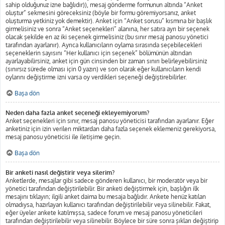
sahip olduğunuz izne bağlıdır)), mesaj gönderme formunun altında “Anket
oluştur” sekmesini göreceksiniz (böyle bir formu göremiyorsanız, anket
oluşturma yetkiniz yok demektir). Anket için “Anket sorusu” kısmına bir başlık
girmelisiniz ve sonra “Anket seçenekleri” alanına, her satıra ayrı bir seçenek
olacak şekilde en az iki seçenek girmelisiniz (bu sınır mesaj panosu yönetici
tarafından ayarlanır). Ayrıca kullanıcıların oylama sırasında seçebilecekleri
seçeneklerin sayısını “Her kullanıcı için seçenek” bölümünün altından
ayarlayabilirsiniz, anket için gün cinsinden bir zaman sınırı belirleyebilirsiniz
(sınırsız sürede olması için 0 yazın) ve son olarak eğer kullanıcıların kendi
oylarını değiştirme izni varsa oy verdikleri seçeneği değiştirebilirler.
Başa dön
Neden daha fazla anket seçeneği ekleyemiyorum?
Anket seçenekleri için sınır, mesaj panosu yöneticisi tarafından ayarlanır. Eğer
anketiniz için izin verilen miktardan daha fazla seçenek eklemeniz gerekiyorsa,
mesaj panosu yöneticisi ile iletişime geçin.
Başa dön
Bir anketi nasıl değiştirir veya silerim?
Anketlerde, mesajlar gibi sadece gönderen kullanıcı, bir moderatör veya bir
yönetici tarafından değiştirilebilir. Bir anketi değiştirmek için, başlığın ilk
mesajını tıklayın; ilgili anket daima bu mesaja bağlıdır. Ankete henüz katılan
olmadıysa, hazırlayan kullanıcı tarafından değiştirilebilir veya silinebilir. Fakat,
eğer üyeler ankete katılmışsa, sadece forum ve mesaj panosu yöneticileri
tarafından değiştirilebilir veya silinebilir. Böylece bir süre sonra şıkları değiştirip