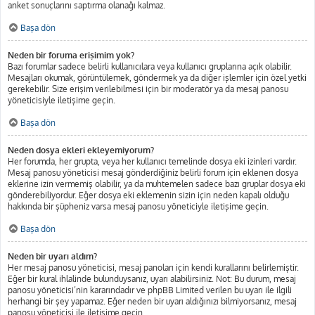
anket sonuçlarını saptırma olanağı kalmaz.
Başa dön
Neden bir foruma erişimim yok?
Bazı forumlar sadece belirli kullanıcılara veya kullanıcı gruplarına açık olabilir.
Mesajları okumak, görüntülemek, göndermek ya da diğer işlemler için özel yetki
gerekebilir. Size erişim verilebilmesi için bir moderatör ya da mesaj panosu
yöneticisiyle iletişime geçin.
Başa dön
Neden dosya ekleri ekleyemiyorum?
Her forumda, her grupta, veya her kullanıcı temelinde dosya eki izinleri vardır.
Mesaj panosu yöneticisi mesaj gönderdiğiniz belirli forum için eklenen dosya
eklerine izin vermemiş olabilir, ya da muhtemelen sadece bazı gruplar dosya eki
gönderebiliyordur. Eğer dosya eki eklemenin sizin için neden kapalı olduğu
hakkında bir şüpheniz varsa mesaj panosu yöneticiyle iletişime geçin.
Başa dön
Neden bir uyarı aldım?
Her mesaj panosu yöneticisi, mesaj panoları için kendi kurallarını belirlemiştir.
Eğer bir kural ihlalinde bulunduysanız, uyarı alabilirsiniz. Not: Bu durum, mesaj
panosu yöneticisi’nin kararındadır ve phpBB Limited verilen bu uyarı ile ilgili
herhangi bir şey yapamaz. Eğer neden bir uyarı aldığınızı bilmiyorsanız, mesaj
panosu yöneticisi ile iletişime geçin.