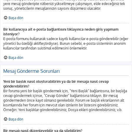
yere mesaj gönderipte rütbenizi yükseltmeye çalışmayın, elde edeceğiniz tek
sonuç, yöneticilerin mesajlarınızın sayısını düşürmesi olacaktır.
Başa dön
Bir kullanıcıya ait e-posta bağlantısını tıklayınca neden giriş yapmam
isteniyor?
E-posta formunu kullanarak sadece kayıtlı kullanıcılar e-posta gönderebilir (eğer
yönetici bu özelliği aktifleştirdiyse). Bunun sebebi, e-posta sisteminin anonim
kullanıcılar tarafından suistimal edilmesini önlemektir.
Başa dön
Mesaj Gönderme Sorunları
Yeni bir başlık nasıl oluşturabilirim ya da bir mesaja nasıl cevap
gönderebilirim?
Bir foruma yeni bir başlık göndermek için, "Yeni Başlık" bağlantısına, bir başlığa
cevap göndermek içinse, "Cevap Gönder" bağlantısına tıklayın. Bir mesaj
göndermeden önce kayıt olmanız gerekebilir. Forum ve başlık ekranlarının alt
kısımlarında her forum için mevcut olan izinlerin bir listesini görebilirsiniz.
Örneğin: Yeni başlıklar gönderebilirsiniz, Dosya ekleri gönderebilirsiniz, v.b.
Başa dön
Bir mesajı nasıl düzenleyebilir ya da silebilirim?