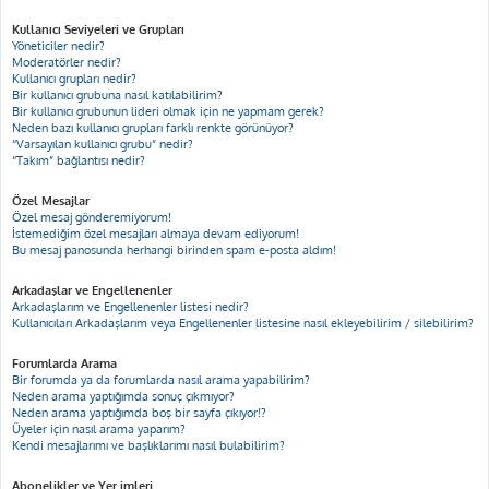
Kullanıcı Seviyeleri ve Grupları
Yöneticiler nedir?
Moderatörler nedir?
Kullanıcı grupları nedir?
Bir kullanıcı grubuna nasıl katılabilirim?
Bir kullanıcı grubunun lideri olmak için ne yapmam gerek?
Neden bazı kullanıcı grupları farklı renkte görünüyor?
“Varsayılan kullanıcı grubu” nedir?
“Takım” bağlantısı nedir?
Özel Mesajlar
Özel mesaj gönderemiyorum!
İstemediğim özel mesajları almaya devam ediyorum!
Bu mesaj panosunda herhangi birinden spam e-posta aldım!
Arkadaşlar ve Engellenenler
Arkadaşlarım ve Engellenenler listesi nedir?
Kullanıcıları Arkadaşlarım veya Engellenenler listesine nasıl ekleyebilirim / silebilirim?
Forumlarda Arama
Bir forumda ya da forumlarda nasıl arama yapabilirim?
Neden arama yaptığımda sonuç çıkmıyor?
Neden arama yaptığımda boş bir sayfa çıkıyor!?
Üyeler için nasıl arama yaparım?
Kendi mesajlarımı ve başlıklarımı nasıl bulabilirim?
Abonelikler ve Yer imleri