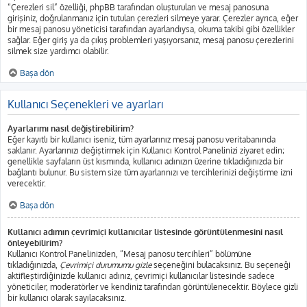
“Çerezleri sil” özelliği, phpBB tarafından oluşturulan ve mesaj panosuna
girişiniz, doğrulanmanız için tutulan çerezleri silmeye yarar. Çerezler ayrıca, eğer
bir mesaj panosu yöneticisi tarafından ayarlandıysa, okuma takibi gibi özellikler
sağlar. Eğer giriş ya da çıkış problemleri yaşıyorsanız, mesaj panosu çerezlerini
silmek size yardımcı olabilir.
Başa dön
Kullanıcı Seçenekleri ve ayarları
Ayarlarımı nasıl değiştirebilirim?
Eğer kayıtlı bir kullanıcı iseniz, tüm ayarlarınız mesaj panosu veritabanında
saklanır. Ayarlarınızı değiştirmek için Kullanıcı Kontrol Panelinizi ziyaret edin;
genellikle sayfaların üst kısmında, kullanıcı adınızın üzerine tıkladığınızda bir
bağlantı bulunur. Bu sistem size tüm ayarlarınızı ve tercihlerinizi değiştirme izni
verecektir.
Başa dön
Kullanıcı adımın çevrimiçi kullanıcılar listesinde görüntülenmesini nasıl
önleyebilirim?
Kullanıcı Kontrol Panelinizden, “Mesaj panosu tercihleri” bölümüne
tıkladığınızda,
Çevrimiçi durumumu gizle
seçeneğini bulacaksınız. Bu seçeneği
aktifleştirdiğinizde kullanıcı adınız, çevrimiçi kullanıcılar listesinde sadece
yöneticiler, moderatörler ve kendiniz tarafından görüntülenecektir. Böylece gizli
bir kullanıcı olarak sayılacaksınız.