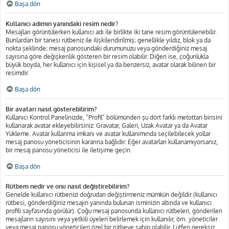
Başa dön
Kullanıcı adımın yanındaki resim nedir?
Mesajları görüntülerken kullanıcı adı ile birlikte iki tane resim görüntülenebilir.
Bunlardan bir tanesi rütbeniz ile ilişkilendirilmiş; genellikle yıldız, blok ya da
nokta şeklinde; mesaj panosundaki durumunuzu veya gönderdiğiniz mesaj
sayısına göre değişkenlik gösteren bir resim olabilir. Diğeri ise, çoğunlukla
büyük boyda, her kullanıcı için kişisel ya da benzersiz, avatar olarak bilinen bir
resimdir.
Başa dön
Bir avatarı nasıl gösterebilirim?
Kullanıcı Kontrol Panelinizde, “Profil” bölümünden şu dört farklı metottan birisini
kullanarak avatar ekleyebilirsiniz: Gravatar, Galeri, Uzak Avatar ya da Avatar
Yükleme. Avatar kullanma imkanı ve avatar kullanımında seçilebilecek yollar
mesaj panosu yöneticisinin kararına bağlıdır. Eğer avatarları kullanamıyorsanız,
bir mesaj panosu yöneticisi ile iletişime geçin.
Başa dön
Rütbem nedir ve onu nasıl değiştirebilirim?
Genelde kullanıcı rütbenizi doğrudan değiştirmeniz mümkün değildir (kullanıcı
rütbesi, gönderdiğiniz mesajın yanında bulunan isminizin altında ve kullanıcı
profili sayfasında görülür). Çoğu mesaj panosunda kullanıcı rütbeleri, gönderilen
mesajların sayısını veya yetkili üyeleri belirlemek için kullanılır, örn. yöneticiler
veya mesaj panosu yöneticileri özel bir rütbeye sahip olabilir. Lütfen gereksiz