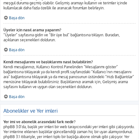
meşgul duruma geçmiş olabilir. Gelişmiş aramayı kullanın ve terimler içinde
kullanılacak daha fazla özellik ile aranacak forumları belirleyin.
Başa dön
Üyeler için nasıl arama yaparım?
“Üyeler” sayfasına gidin ve “Bir üye bul” bağlantısına tıklayın. Buradan,
açıklanan seçenekleri doldurun.
Başa dön
Kendi mesajlarımı ve başlıklarımı nasıl bulabilirim?
Kendi mesajlarınızı, Kullanıcı Kontrol Panelinden “Mesajlarımı göster”
bağlantısına tıklayarak ya da kendi profil sayfanızdaki “Kullanıcı’nın mesajlarını
ara” bağlantısına tıklayarak ya da mesaj panosunun üstündeki “Hızlı Bağlantılar”
menüsüne tıklayarak bulabilirsiniz. Başlıklarınızı aramak için, Gelişmiş arama
sayfasını kullanın ve uygun olan seçenekleri doldurun.
Başa dön
Abonelikler ve Yer imleri
Yer imi ve abonelik arasındaki fark nedir?
phpBB 3.0’da, başlık yer imleri bir web tarayıcısındaki yer imleri gibi çalışıyordu.
Yer imlerine eklenen başlıklar güncellendiği zaman hiç bir uyarı alamıyordunuz.
phpBB 3.1 itibariyle, yer imleri tıpkı bir başlığa abone olmak gibi çalışıyor. Yer