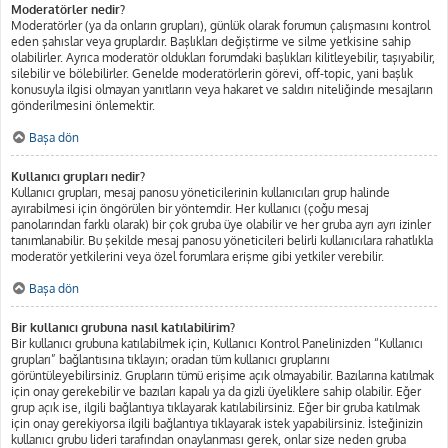
Moderatörler nedir?
Moderatörler (ya da onların grupları), günlük olarak forumun çalışmasını kontrol
eden şahıslar veya gruplardır. Başlıkları değiştirme ve silme yetkisine sahip
olabilirler. Ayrıca moderatör oldukları forumdaki başlıkları kilitleyebilir, taşıyabilir,
silebilir ve bölebilirler. Genelde moderatörlerin görevi, off-topic, yani başlık
konusuyla ilgisi olmayan yanıtların veya hakaret ve saldırı niteliğinde mesajların
gönderilmesini önlemektir.
Başa dön
Kullanıcı grupları nedir?
Kullanıcı grupları, mesaj panosu yöneticilerinin kullanıcıları grup halinde
ayırabilmesi için öngörülen bir yöntemdir. Her kullanıcı (çoğu mesaj
panolarından farklı olarak) bir çok gruba üye olabilir ve her gruba ayrı ayrı izinler
tanımlanabilir. Bu şekilde mesaj panosu yöneticileri belirli kullanıcılara rahatlıkla
moderatör yetkilerini veya özel forumlara erişme gibi yetkiler verebilir.
Başa dön
Bir kullanıcı grubuna nasıl katılabilirim?
Bir kullanıcı grubuna katılabilmek için, Kullanıcı Kontrol Panelinizden “Kullanıcı
grupları” bağlantısına tıklayın; oradan tüm kullanıcı gruplarını
görüntüleyebilirsiniz. Grupların tümü erişime açık olmayabilir. Bazılarına katılmak
için onay gerekebilir ve bazıları kapalı ya da gizli üyeliklere sahip olabilir. Eğer
grup açık ise, ilgili bağlantıya tıklayarak katılabilirsiniz. Eğer bir gruba katılmak
için onay gerekiyorsa ilgili bağlantıya tıklayarak istek yapabilirsiniz. İsteğinizin
kullanıcı grubu lideri tarafından onaylanması gerek, onlar size neden gruba