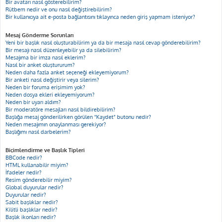
Bir avatarı nasıl gösterebilirim?
Rütbem nedir ve onu nasıl değiştirebilirim?
Bir kullanıcıya ait e-posta bağlantısını tıklayınca neden giriş yapmam isteniyor?
Mesaj Gönderme Sorunları
Yeni bir başlık nasıl oluşturabilirim ya da bir mesaja nasıl cevap gönderebilirim?
Bir mesajı nasıl düzenleyebilir ya da silebilirim?
Mesajıma bir imza nasıl eklerim?
Nasıl bir anket oluştururum?
Neden daha fazla anket seçeneği ekleyemiyorum?
Bir anketi nasıl değiştirir veya silerim?
Neden bir foruma erişimim yok?
Neden dosya ekleri ekleyemiyorum?
Neden bir uyarı aldım?
Bir moderatöre mesajları nasıl bildirebilirim?
Başlığa mesaj gönderilirken görülen “Kaydet” butonu nedir?
Neden mesajımın onaylanması gerekiyor?
Başlığımı nasıl darbelerim?
Biçimlendirme ve Başlık Tipleri
BBCode nedir?
HTML kullanabilir miyim?
İfadeler nedir?
Resim gönderebilir miyim?
Global duyurular nedir?
Duyurular nedir?
Sabit başlıklar nedir?
Kilitli başlıklar nedir?
Başlık ikonları nedir?