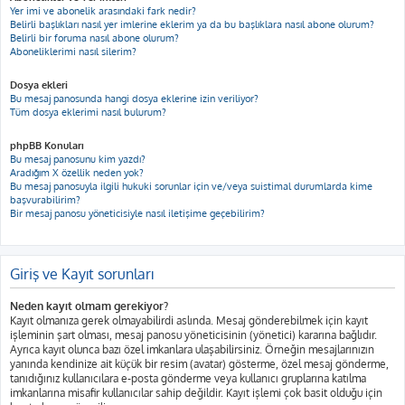
Yer imi ve abonelik arasındaki fark nedir?
Belirli başlıkları nasıl yer imlerine eklerim ya da bu başlıklara nasıl abone olurum?
Belirli bir foruma nasıl abone olurum?
Aboneliklerimi nasıl silerim?
Dosya ekleri
Bu mesaj panosunda hangi dosya eklerine izin veriliyor?
Tüm dosya eklerimi nasıl bulurum?
phpBB Konuları
Bu mesaj panosunu kim yazdı?
Aradığım X özellik neden yok?
Bu mesaj panosuyla ilgili hukuki sorunlar için ve/veya suistimal durumlarda kime
başvurabilirim?
Bir mesaj panosu yöneticisiyle nasıl iletişime geçebilirim?
Giriş ve Kayıt sorunları
Neden kayıt olmam gerekiyor?
Kayıt olmanıza gerek olmayabilirdi aslında. Mesaj gönderebilmek için kayıt
işleminin şart olması, mesaj panosu yöneticisinin (yönetici) kararına bağlıdır.
Ayrıca kayıt olunca bazı özel imkanlara ulaşabilirsiniz. Örneğin mesajlarınızın
yanında kendinize ait küçük bir resim (avatar) gösterme, özel mesaj gönderme,
tanıdığınız kullanıcılara e-posta gönderme veya kullanıcı gruplarına katılma
imkanlarına misafir kullanıcılar sahip değildir. Kayıt işlemi çok basit olduğu için