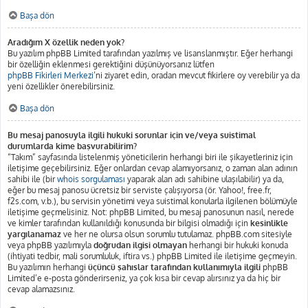
Başa dön
Aradığım X özellik neden yok?
Bu yazılım phpBB Limited tarafından yazılmış ve lisanslanmıştır. Eğer herhangi
bir özelliğin eklenmesi gerektiğini düşünüyorsanız lütfen
phpBB Fikirleri Merkezi
’ni ziyaret edin, oradan mevcut fikirlere oy verebilir ya da
yeni özellikler önerebilirsiniz.
Başa dön
Bu mesaj panosuyla ilgili hukuki sorunlar için ve/veya suistimal
durumlarda kime başvurabilirim?
“Takım” sayfasında listelenmiş yöneticilerin herhangi biri ile şikayetleriniz için
iletişime geçebilirsiniz. Eğer onlardan cevap alamıyorsanız, o zaman alan adının
sahibi ile (bir
whois sorgulaması
yaparak alan adı sahibine ulaşılabilir) ya da,
eğer bu mesaj panosu ücretsiz bir serviste çalışıyorsa (ör. Yahoo!, free.fr,
f2s.com, v.b.), bu servisin yönetimi veya suistimal konularla ilgilenen bölümüyle
iletişime geçmelisiniz. Not: phpBB Limited, bu mesaj panosunun nasıl, nerede
ve kimler tarafından kullanıldığı konusunda bir bilgisi olmadığı için
kesinlikle
yargılanamaz
ve her ne olursa olsun sorumlu tutulamaz. phpBB.com sitesiyle
veya phpBB yazılımıyla
doğrudan ilgisi olmayan
herhangi bir hukuki konuda
(ihtiyati tedbir, mali sorumluluk, iftira vs.) phpBB Limited ile iletişime geçmeyin.
Bu yazılımın herhangi
üçüncü şahıslar tarafından kullanımıyla ilgili
phpBB
Limited’e e-posta gönderirseniz, ya çok kısa bir cevap alırsınız ya da hiç bir
cevap alamazsınız.