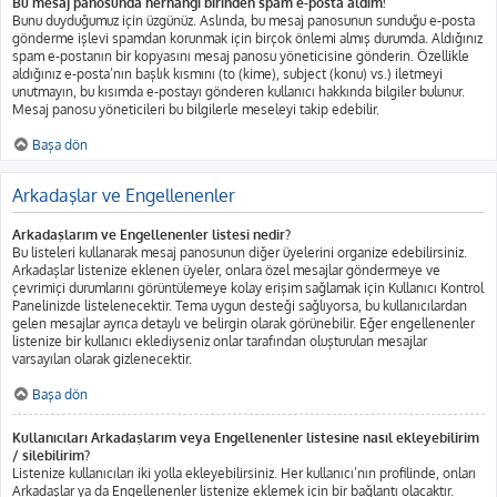
Bu mesaj panosunda herhangi birinden spam e-posta aldım!
Bunu duyduğumuz için üzgünüz. Aslında, bu mesaj panosunun sunduğu e-posta
gönderme işlevi spamdan korunmak için birçok önlemi almış durumda. Aldığınız
spam e-postanın bir kopyasını mesaj panosu yöneticisine gönderin. Özellikle
aldığınız e-posta’nın başlık kısmını (to (kime), subject (konu) vs.) iletmeyi
unutmayın, bu kısımda e-postayı gönderen kullanıcı hakkında bilgiler bulunur.
Mesaj panosu yöneticileri bu bilgilerle meseleyi takip edebilir.
Başa dön
Arkadaşlar ve Engellenenler
Arkadaşlarım ve Engellenenler listesi nedir?
Bu listeleri kullanarak mesaj panosunun diğer üyelerini organize edebilirsiniz.
Arkadaşlar listenize eklenen üyeler, onlara özel mesajlar göndermeye ve
çevrimiçi durumlarını görüntülemeye kolay erişim sağlamak için Kullanıcı Kontrol
Panelinizde listelenecektir. Tema uygun desteği sağlıyorsa, bu kullanıcılardan
gelen mesajlar ayrıca detaylı ve belirgin olarak görünebilir. Eğer engellenenler
listenize bir kullanıcı eklediyseniz onlar tarafından oluşturulan mesajlar
varsayılan olarak gizlenecektir.
Başa dön
Kullanıcıları Arkadaşlarım veya Engellenenler listesine nasıl ekleyebilirim
/ silebilirim?
Listenize kullanıcıları iki yolla ekleyebilirsiniz. Her kullanıcı’nın profilinde, onları
Arkadaşlar ya da Engellenenler listenize eklemek için bir bağlantı olacaktır.