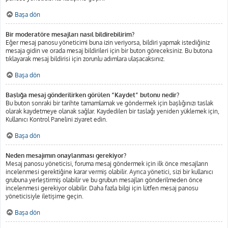
Başa dön
Bir moderatöre mesajları nasıl bildirebilirim?
Eğer mesaj panosu yöneticimi buna izin veriyorsa, bildiri yapmak istediğiniz
mesaja gidin ve orada mesaj bildirileri için bir buton göreceksiniz. Bu butona
tıklayarak mesaj bildirisi için zorunlu adımlara ulaşacaksınız.
Başa dön
Başlığa mesaj gönderilirken görülen “Kaydet” butonu nedir?
Bu buton sonraki bir tarihte tamamlamak ve göndermek için başlığınızı taslak
olarak kaydetmeye olanak sağlar. Kaydedilen bir taslağı yeniden yüklemek için,
Kullanıcı Kontrol Panelini ziyaret edin.
Başa dön
Neden mesajımın onaylanması gerekiyor?
Mesaj panosu yöneticisi, foruma mesaj göndermek için ilk önce mesajların
incelenmesi gerektiğine karar vermiş olabilir. Ayrıca yönetici, sizi bir kullanıcı
grubuna yerleştirmiş olabilir ve bu grubun mesajları gönderilmeden önce
incelenmesi gerekiyor olabilir. Daha fazla bilgi için lütfen mesaj panosu
yöneticisiyle iletişime geçin.
Başa dön