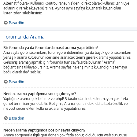
Alternatif olarak Kullanıcı Kontrol Paneliniz’den, direkt olarak kullanıcıların üye
adlarını girerek ekleyebilirsiniz. Ayrıca aynı sayfayı kullanarak kullanıcıları
listenizden silebilirsiniz.
Başa dön
Forumlarda Arama
Bir forumda ya da forumlarda nasıl arama yapabilirim?
Ana sayfa görüntülenirken, forum görüntülenirken ya da başlık görüntülenirken
yerleşik arama kutusunun içerisine aranacak terimi girerek arama yapabilirsiniz.
Gelişmiş arama yapmak için forumda tüm sayfalarda bulunan “Arama”
bağlantısına tıklayabilirsiniz. Arama sayfasına erişiminiz kullandığınız temaya
bağlı olarak değişebilir.
Başa dön
Neden arama yaptığımda sonuç çıkmıyor?
Yaptığınız arama, çok belirsiz ve phpBB tarafından indekslenmeyen çok fazla
genel terim içeriyor olabilir. Gelişmiş Arama içerisindeki daha fazla özellik ve
mevcut seçenekleri kullanarak arama yapabilirsiniz.
Başa dön
Neden arama yaptığımda boş bir sayfa çıkıyor!?
Arama sorgunuzla ilgili geri dönen çok fazla sonuç olduğu için web sunucusu