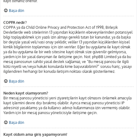
kayıt olmanız önerilir.
Başa dön
COPPA nedir?
COPPA ya da Child Online Privacy and Protection Act of 1998, Birleşik
Devletlerde web sitelerinin 13 yaşından küçüklerin ebeveynlerinden potansiyel
bilgi toplayabilmek için yazılı izin almayı gerekli tutan bir kanundur, ya da başka
bir deyişle yasal veli/vasi onay şeklidir, veliler 13 yaşından küçüklerden kişisel
kimlik bilgilerinin toplanması için izin verirler. Eğer bu uygulama ile kayıt olmak
ya da bu uygulama ile bir web sitesine kayıt olmak size güvenilir gelmiyorsa,
yardım için bir yasal danışman ile iletişime geçin. Not: phpBB Limited ya da bu
mesaj panosunun sahibi yasal destek sağlamaz, ve “Bu mesaj panosu ile ilgili
kötü niyetli ve/veya hukuki konularda kime başvurabilirim?” sorusu hariç, yasayı
ilgilendiren herhangi bir konuda iletişim noktası olarak gösterilemez.
Başa dön
Neden kayıt olamıyorum?
Bir mesaj panosu yöneticisi yeni ziyaretçilerin kayıt olmasını önlemek amacıyla
kayıt işlemini devre dışı bırakmış olabilir. Ayrıca mesaj panosu yöneticisi IP
adresinizi yasaklamış ya da kullanıcı adınızı kullanmanıza izin vermemiş olabilir.
Yardım için bir mesaj panosu yöneticisiyle iletişime geçin.
Başa dön
Kayıt oldum ama giriş yapamıyorum!