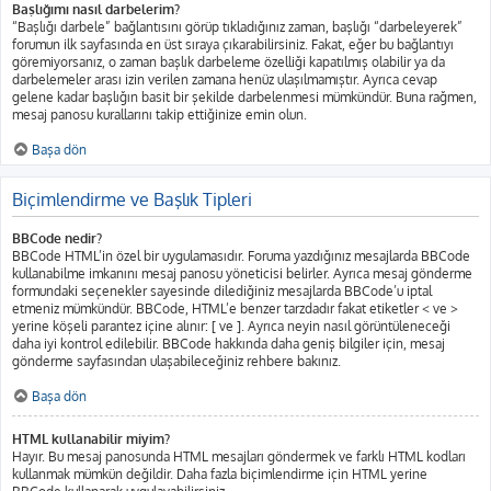
Başlığımı nasıl darbelerim?
“Başlığı darbele” bağlantısını görüp tıkladığınız zaman, başlığı “darbeleyerek”
forumun ilk sayfasında en üst sıraya çıkarabilirsiniz. Fakat, eğer bu bağlantıyı
göremiyorsanız, o zaman başlık darbeleme özelliği kapatılmış olabilir ya da
darbelemeler arası izin verilen zamana henüz ulaşılmamıştır. Ayrıca cevap
gelene kadar başlığın basit bir şekilde darbelenmesi mümkündür. Buna rağmen,
mesaj panosu kurallarını takip ettiğinize emin olun.
Başa dön
Biçimlendirme ve Başlık Tipleri
BBCode nedir?
BBCode HTML’in özel bir uygulamasıdır. Foruma yazdığınız mesajlarda BBCode
kullanabilme imkanını mesaj panosu yöneticisi belirler. Ayrıca mesaj gönderme
formundaki seçenekler sayesinde dilediğiniz mesajlarda BBCode’u iptal
etmeniz mümkündür. BBCode, HTML’e benzer tarzdadır fakat etiketler < ve >
yerine köşeli parantez içine alınır: [ ve ]. Ayrıca neyin nasıl görüntüleneceği
daha iyi kontrol edilebilir. BBCode hakkında daha geniş bilgiler için, mesaj
gönderme sayfasından ulaşabileceğiniz rehbere bakınız.
Başa dön
HTML kullanabilir miyim?
Hayır. Bu mesaj panosunda HTML mesajları göndermek ve farklı HTML kodları
kullanmak mümkün değildir. Daha fazla biçimlendirme için HTML yerine