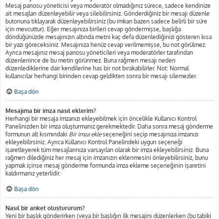
Mesaj panosu yöneticisi veya moderatör olmadığınız sürece, sadece kendinize
ait mesajları düzenleyebilir veya silebilirsiniz. Gönderdiğiniz bir mesajı düzenle
butonuna tıklayarak düzenleyebilirsiniz (bu imkan bazen sadece belirli bir süre
için mevcuttur). Eğer mesajınıza birileri cevap göndermişse, başlığa
döndüğünüzde mesajınızın altında metni kaç defa düzenlediğinizi gösteren kısa
bir yazı göreceksiniz. Mesajınıza henüz cevap verilmemişse, bu not görülmez.
Ayrıca mesajınız mesaj panosu yöneticileri veya moderatörler tarafından
düzenlenince de bu metin görünmez. Buna rağmen mesajı neden
düzenlediklerine dair kendilerine has bir not bırakabilirler. Not: Normal
kullanıcılar herhangi birinden cevap geldikten sonra bir mesajı silemezler.
Başa dön
Mesajıma bir imza nasıl eklerim?
Herhangi bir mesaja imzanızı ekleyebilmek için öncelikle Kullanıcı Kontrol
Panelinizden bir imza oluşturmanız gerekmektedir. Daha sonra mesaj gönderme
formunun alt kısmındaki
Bir imza ekle
seçeneğini seçip mesajınıza imzanızı
ekleyebilirsiniz. Ayrıca Kullanıcı Kontrol Panelindeki uygun seçeneği
işaretleyerek tüm mesajlarınıza varsayılan olarak bir imza ekleyebilirsiniz. Buna
rağmen dilediğiniz her mesaj için imzanızın eklenmesini önleyebilirsiniz, bunu
yapmak içinse mesaj gönderme formunda imza ekleme seçeneğinin işaretini
kaldırmanız yeterlidir.
Başa dön
Nasıl bir anket oluştururum?
Yeni bir başlık gönderirken (veya bir başlığın ilk mesajını düzenlerken (bu tabiki