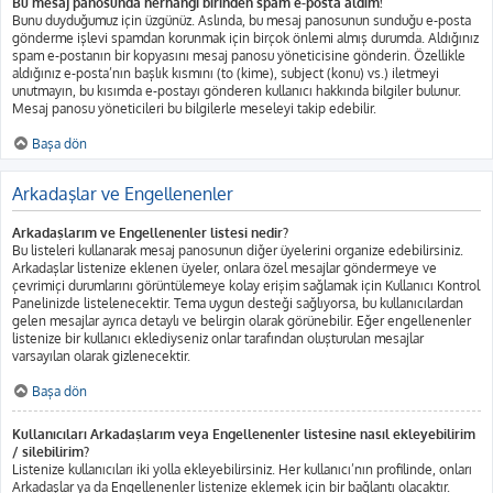
Bu mesaj panosunda herhangi birinden spam e-posta aldım!
Bunu duyduğumuz için üzgünüz. Aslında, bu mesaj panosunun sunduğu e-posta
gönderme işlevi spamdan korunmak için birçok önlemi almış durumda. Aldığınız
spam e-postanın bir kopyasını mesaj panosu yöneticisine gönderin. Özellikle
aldığınız e-posta’nın başlık kısmını (to (kime), subject (konu) vs.) iletmeyi
unutmayın, bu kısımda e-postayı gönderen kullanıcı hakkında bilgiler bulunur.
Mesaj panosu yöneticileri bu bilgilerle meseleyi takip edebilir.
Başa dön
Arkadaşlar ve Engellenenler
Arkadaşlarım ve Engellenenler listesi nedir?
Bu listeleri kullanarak mesaj panosunun diğer üyelerini organize edebilirsiniz.
Arkadaşlar listenize eklenen üyeler, onlara özel mesajlar göndermeye ve
çevrimiçi durumlarını görüntülemeye kolay erişim sağlamak için Kullanıcı Kontrol
Panelinizde listelenecektir. Tema uygun desteği sağlıyorsa, bu kullanıcılardan
gelen mesajlar ayrıca detaylı ve belirgin olarak görünebilir. Eğer engellenenler
listenize bir kullanıcı eklediyseniz onlar tarafından oluşturulan mesajlar
varsayılan olarak gizlenecektir.
Başa dön
Kullanıcıları Arkadaşlarım veya Engellenenler listesine nasıl ekleyebilirim
/ silebilirim?
Listenize kullanıcıları iki yolla ekleyebilirsiniz. Her kullanıcı’nın profilinde, onları
Arkadaşlar ya da Engellenenler listenize eklemek için bir bağlantı olacaktır.