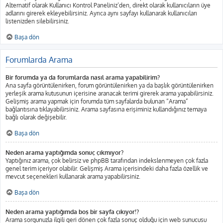
Alternatif olarak Kullanıcı Kontrol Paneliniz’den, direkt olarak kullanıcıların üye
adlarını girerek ekleyebilirsiniz. Ayrıca aynı sayfayı kullanarak kullanıcıları
listenizden silebilirsiniz.
Başa dön
Forumlarda Arama
Bir forumda ya da forumlarda nasıl arama yapabilirim?
Ana sayfa görüntülenirken, forum görüntülenirken ya da başlık görüntülenirken
yerleşik arama kutusunun içerisine aranacak terimi girerek arama yapabilirsiniz.
Gelişmiş arama yapmak için forumda tüm sayfalarda bulunan “Arama”
bağlantısına tıklayabilirsiniz. Arama sayfasına erişiminiz kullandığınız temaya
bağlı olarak değişebilir.
Başa dön
Neden arama yaptığımda sonuç çıkmıyor?
Yaptığınız arama, çok belirsiz ve phpBB tarafından indekslenmeyen çok fazla
genel terim içeriyor olabilir. Gelişmiş Arama içerisindeki daha fazla özellik ve
mevcut seçenekleri kullanarak arama yapabilirsiniz.
Başa dön
Neden arama yaptığımda boş bir sayfa çıkıyor!?
Arama sorgunuzla ilgili geri dönen çok fazla sonuç olduğu için web sunucusu