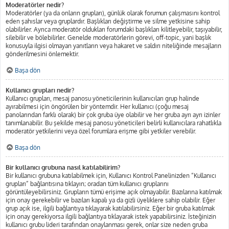
Moderatörler nedir?
Moderatörler (ya da onların grupları), günlük olarak forumun çalışmasını kontrol
eden şahıslar veya gruplardır. Başlıkları değiştirme ve silme yetkisine sahip
olabilirler. Ayrıca moderatör oldukları forumdaki başlıkları kilitleyebilir, taşıyabilir,
silebilir ve bölebilirler. Genelde moderatörlerin görevi, off-topic, yani başlık
konusuyla ilgisi olmayan yanıtların veya hakaret ve saldırı niteliğinde mesajların
gönderilmesini önlemektir.
Başa dön
Kullanıcı grupları nedir?
Kullanıcı grupları, mesaj panosu yöneticilerinin kullanıcıları grup halinde
ayırabilmesi için öngörülen bir yöntemdir. Her kullanıcı (çoğu mesaj
panolarından farklı olarak) bir çok gruba üye olabilir ve her gruba ayrı ayrı izinler
tanımlanabilir. Bu şekilde mesaj panosu yöneticileri belirli kullanıcılara rahatlıkla
moderatör yetkilerini veya özel forumlara erişme gibi yetkiler verebilir.
Başa dön
Bir kullanıcı grubuna nasıl katılabilirim?
Bir kullanıcı grubuna katılabilmek için, Kullanıcı Kontrol Panelinizden “Kullanıcı
grupları” bağlantısına tıklayın; oradan tüm kullanıcı gruplarını
görüntüleyebilirsiniz. Grupların tümü erişime açık olmayabilir. Bazılarına katılmak
için onay gerekebilir ve bazıları kapalı ya da gizli üyeliklere sahip olabilir. Eğer
grup açık ise, ilgili bağlantıya tıklayarak katılabilirsiniz. Eğer bir gruba katılmak
için onay gerekiyorsa ilgili bağlantıya tıklayarak istek yapabilirsiniz. İsteğinizin
kullanıcı grubu lideri tarafından onaylanması gerek, onlar size neden gruba