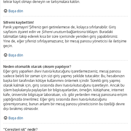
tekrar kayıt olmayı deneyin ve tartışmalara katılın.
Başa dön
Şifremi kaybettim!
Panik yapmayın! Şifreniz geri getirelemese de, kolayca sıfırlanabilir. Giriş
sayfasını ziyaret edin ve
Şifremi unuttum
bağlantısına tıklayın. Buradaki
talimatları takip ederek kısa bir süre içerisinde yeniden giriş yapabilirsiniz.
Yine de, eğer şifenizi sıfırlayamazsanız, bir mesaj panosu yöneticisi ile iletişime
geçin.
Başa dön
Neden otomatik olarak çıkışım yapılıyor?
Eğer giriş yaparken
Beni hatırla
kutucuğunu işaretlemezseniz, mesaj panosu
sadece belirli bir zaman için sizi giriş yapmış şekilde tutacaktır. Bu, hesabınızın
başka biri tarafından kötüye kullanımını önlemek içindir. Sürekli giriş yapmış
olarak kalmak için, giriş sırasında
Beni hatırla
kutucuğunu işaretleyin. Ancak bu
işlem başkalarıyla paylaşılan bir bilgisayarlardan, örneğin; kütüphane, internet
kafe, üniversite bilgisayar laboratuarı, v.b. gibi yerlerden mesaj panosuna erişim
yaptığınızda önerilmez. Eğer giriş sırasında
Beni hatırla
kutucuğunu
göremiyorsanız, bunun anlamı bir mesaj panosu yöneticisinin bu özelliği devre
dışı bırakmış olmasıdır.
Başa dön
“Çerezleri sil” nedir?