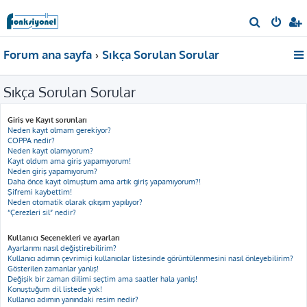
A
r
Forum ana sayfa
Sıkça Sorulan Sorular
a
Sıkça Sorulan Sorular
Giriş ve Kayıt sorunları
Neden kayıt olmam gerekiyor?
COPPA nedir?
Neden kayıt olamıyorum?
Kayıt oldum ama giriş yapamıyorum!
Neden giriş yapamıyorum?
Daha önce kayıt olmuştum ama artık giriş yapamıyorum?!
Şifremi kaybettim!
Neden otomatik olarak çıkışım yapılıyor?
“Çerezleri sil” nedir?
Kullanıcı Seçenekleri ve ayarları
Ayarlarımı nasıl değiştirebilirim?
Kullanıcı adımın çevrimiçi kullanıcılar listesinde görüntülenmesini nasıl önleyebilirim?
Gösterilen zamanlar yanlış!
Değişik bir zaman dilimi seçtim ama saatler hala yanlış!
Konuştuğum dil listede yok!
Kullanıcı adımın yanındaki resim nedir?