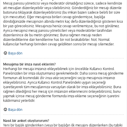
Mesaj panosu yöneticisi veya moderatör olmadığınız sürece, sadece kendinize
ait mesajları düzenleyebilir veya silebilirsiniz. Gönderdiğiniz bir mesajı düzenle
butonuna tıklayarak düzenleyebilirsiniz (bu imkan bazen sadece belirli bir süre
için mevcuttur). Eğer mesajınıza birileri cevap göndermişse, başlığa
döndüğünüzde mesajınızın altında metni kaç defa düzenlediğinizi gösteren kısa
bir yazı göreceksiniz. Mesajınıza henüz cevap verilmemişse, bu not görülmez.
Ayrıca mesajınız mesaj panosu yöneticileri veya moderatörler tarafından
düzenlenince de bu metin görünmez. Buna rağmen mesajı neden
düzenlediklerine dair kendilerine has bir not bırakabilirler. Not: Normal
kullanıcılar herhangi birinden cevap geldikten sonra bir mesajı silemezler.
Başa dön
Mesajıma bir imza nasıl eklerim?
Herhangi bir mesaja imzanızı ekleyebilmek için öncelikle Kullanıcı Kontrol
Panelinizden bir imza oluşturmanız gerekmektedir. Daha sonra mesaj gönderme
formunun alt kısmındaki
Bir imza ekle
seçeneğini seçip mesajınıza imzanızı
ekleyebilirsiniz. Ayrıca Kullanıcı Kontrol Panelindeki uygun seçeneği
işaretleyerek tüm mesajlarınıza varsayılan olarak bir imza ekleyebilirsiniz. Buna
rağmen dilediğiniz her mesaj için imzanızın eklenmesini önleyebilirsiniz, bunu
yapmak içinse mesaj gönderme formunda imza ekleme seçeneğinin işaretini
kaldırmanız yeterlidir.
Başa dön
Nasıl bir anket oluştururum?
Yeni bir başlık gönderirken (veya bir başlığın ilk mesajını düzenlerken (bu tabiki