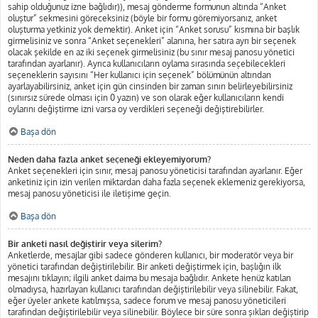
sahip olduğunuz izne bağlıdır)), mesaj gönderme formunun altında “Anket
oluştur” sekmesini göreceksiniz (böyle bir formu göremiyorsanız, anket
oluşturma yetkiniz yok demektir). Anket için “Anket sorusu” kısmına bir başlık
girmelisiniz ve sonra “Anket seçenekleri” alanına, her satıra ayrı bir seçenek
olacak şekilde en az iki seçenek girmelisiniz (bu sınır mesaj panosu yönetici
tarafından ayarlanır). Ayrıca kullanıcıların oylama sırasında seçebilecekleri
seçeneklerin sayısını “Her kullanıcı için seçenek” bölümünün altından
ayarlayabilirsiniz, anket için gün cinsinden bir zaman sınırı belirleyebilirsiniz
(sınırsız sürede olması için 0 yazın) ve son olarak eğer kullanıcıların kendi
oylarını değiştirme izni varsa oy verdikleri seçeneği değiştirebilirler.
Başa dön
Neden daha fazla anket seçeneği ekleyemiyorum?
Anket seçenekleri için sınır, mesaj panosu yöneticisi tarafından ayarlanır. Eğer
anketiniz için izin verilen miktardan daha fazla seçenek eklemeniz gerekiyorsa,
mesaj panosu yöneticisi ile iletişime geçin.
Başa dön
Bir anketi nasıl değiştirir veya silerim?
Anketlerde, mesajlar gibi sadece gönderen kullanıcı, bir moderatör veya bir
yönetici tarafından değiştirilebilir. Bir anketi değiştirmek için, başlığın ilk
mesajını tıklayın; ilgili anket daima bu mesaja bağlıdır. Ankete henüz katılan
olmadıysa, hazırlayan kullanıcı tarafından değiştirilebilir veya silinebilir. Fakat,
eğer üyeler ankete katılmışsa, sadece forum ve mesaj panosu yöneticileri
tarafından değiştirilebilir veya silinebilir. Böylece bir süre sonra şıkları değiştirip