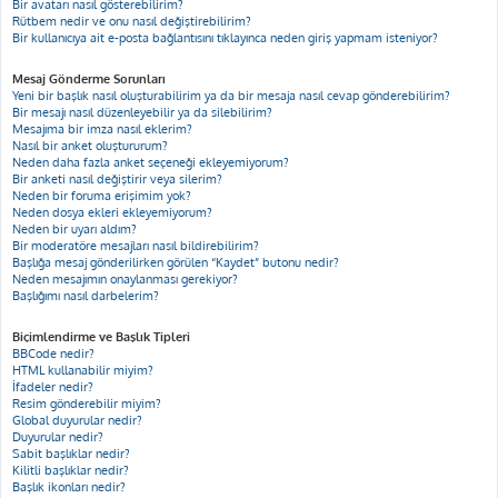
Bir avatarı nasıl gösterebilirim?
Rütbem nedir ve onu nasıl değiştirebilirim?
Bir kullanıcıya ait e-posta bağlantısını tıklayınca neden giriş yapmam isteniyor?
Mesaj Gönderme Sorunları
Yeni bir başlık nasıl oluşturabilirim ya da bir mesaja nasıl cevap gönderebilirim?
Bir mesajı nasıl düzenleyebilir ya da silebilirim?
Mesajıma bir imza nasıl eklerim?
Nasıl bir anket oluştururum?
Neden daha fazla anket seçeneği ekleyemiyorum?
Bir anketi nasıl değiştirir veya silerim?
Neden bir foruma erişimim yok?
Neden dosya ekleri ekleyemiyorum?
Neden bir uyarı aldım?
Bir moderatöre mesajları nasıl bildirebilirim?
Başlığa mesaj gönderilirken görülen “Kaydet” butonu nedir?
Neden mesajımın onaylanması gerekiyor?
Başlığımı nasıl darbelerim?
Biçimlendirme ve Başlık Tipleri
BBCode nedir?
HTML kullanabilir miyim?
İfadeler nedir?
Resim gönderebilir miyim?
Global duyurular nedir?
Duyurular nedir?
Sabit başlıklar nedir?
Kilitli başlıklar nedir?
Başlık ikonları nedir?