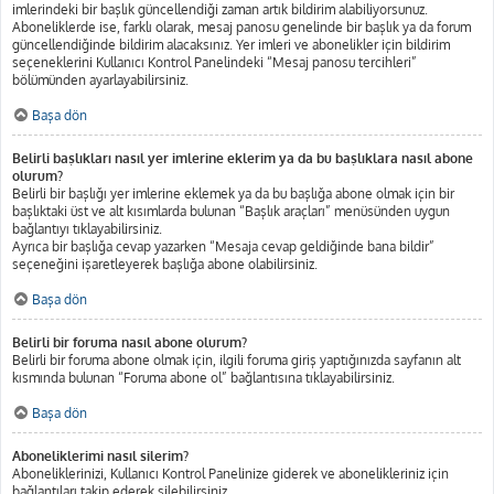
imlerindeki bir başlık güncellendiği zaman artık bildirim alabiliyorsunuz.
Aboneliklerde ise, farklı olarak, mesaj panosu genelinde bir başlık ya da forum
güncellendiğinde bildirim alacaksınız. Yer imleri ve abonelikler için bildirim
seçeneklerini Kullanıcı Kontrol Panelindeki “Mesaj panosu tercihleri”
bölümünden ayarlayabilirsiniz.
Başa dön
Belirli başlıkları nasıl yer imlerine eklerim ya da bu başlıklara nasıl abone
olurum?
Belirli bir başlığı yer imlerine eklemek ya da bu başlığa abone olmak için bir
başlıktaki üst ve alt kısımlarda bulunan “Başlık araçları” menüsünden uygun
bağlantıyı tıklayabilirsiniz.
Ayrıca bir başlığa cevap yazarken “Mesaja cevap geldiğinde bana bildir”
seçeneğini işaretleyerek başlığa abone olabilirsiniz.
Başa dön
Belirli bir foruma nasıl abone olurum?
Belirli bir foruma abone olmak için, ilgili foruma giriş yaptığınızda sayfanın alt
kısmında bulunan “Foruma abone ol” bağlantısına tıklayabilirsiniz.
Başa dön
Aboneliklerimi nasıl silerim?
Aboneliklerinizi, Kullanıcı Kontrol Panelinize giderek ve abonelikleriniz için
bağlantıları takip ederek silebilirsiniz.