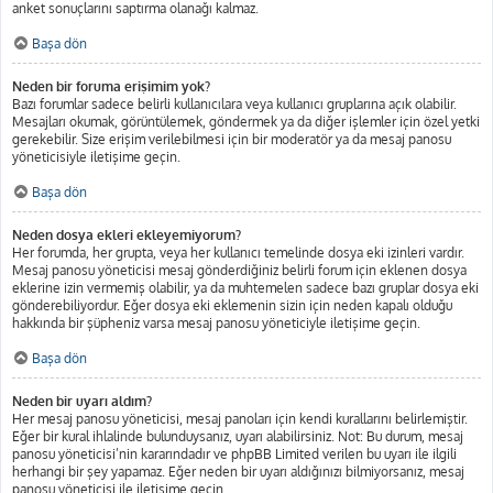
anket sonuçlarını saptırma olanağı kalmaz.
Başa dön
Neden bir foruma erişimim yok?
Bazı forumlar sadece belirli kullanıcılara veya kullanıcı gruplarına açık olabilir.
Mesajları okumak, görüntülemek, göndermek ya da diğer işlemler için özel yetki
gerekebilir. Size erişim verilebilmesi için bir moderatör ya da mesaj panosu
yöneticisiyle iletişime geçin.
Başa dön
Neden dosya ekleri ekleyemiyorum?
Her forumda, her grupta, veya her kullanıcı temelinde dosya eki izinleri vardır.
Mesaj panosu yöneticisi mesaj gönderdiğiniz belirli forum için eklenen dosya
eklerine izin vermemiş olabilir, ya da muhtemelen sadece bazı gruplar dosya eki
gönderebiliyordur. Eğer dosya eki eklemenin sizin için neden kapalı olduğu
hakkında bir şüpheniz varsa mesaj panosu yöneticiyle iletişime geçin.
Başa dön
Neden bir uyarı aldım?
Her mesaj panosu yöneticisi, mesaj panoları için kendi kurallarını belirlemiştir.
Eğer bir kural ihlalinde bulunduysanız, uyarı alabilirsiniz. Not: Bu durum, mesaj
panosu yöneticisi’nin kararındadır ve phpBB Limited verilen bu uyarı ile ilgili
herhangi bir şey yapamaz. Eğer neden bir uyarı aldığınızı bilmiyorsanız, mesaj
panosu yöneticisi ile iletişime geçin.