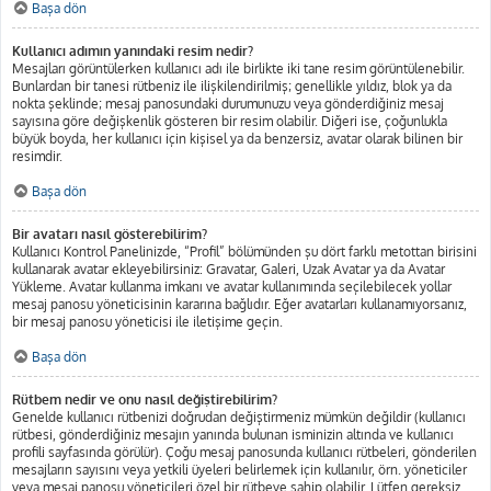
Başa dön
Kullanıcı adımın yanındaki resim nedir?
Mesajları görüntülerken kullanıcı adı ile birlikte iki tane resim görüntülenebilir.
Bunlardan bir tanesi rütbeniz ile ilişkilendirilmiş; genellikle yıldız, blok ya da
nokta şeklinde; mesaj panosundaki durumunuzu veya gönderdiğiniz mesaj
sayısına göre değişkenlik gösteren bir resim olabilir. Diğeri ise, çoğunlukla
büyük boyda, her kullanıcı için kişisel ya da benzersiz, avatar olarak bilinen bir
resimdir.
Başa dön
Bir avatarı nasıl gösterebilirim?
Kullanıcı Kontrol Panelinizde, “Profil” bölümünden şu dört farklı metottan birisini
kullanarak avatar ekleyebilirsiniz: Gravatar, Galeri, Uzak Avatar ya da Avatar
Yükleme. Avatar kullanma imkanı ve avatar kullanımında seçilebilecek yollar
mesaj panosu yöneticisinin kararına bağlıdır. Eğer avatarları kullanamıyorsanız,
bir mesaj panosu yöneticisi ile iletişime geçin.
Başa dön
Rütbem nedir ve onu nasıl değiştirebilirim?
Genelde kullanıcı rütbenizi doğrudan değiştirmeniz mümkün değildir (kullanıcı
rütbesi, gönderdiğiniz mesajın yanında bulunan isminizin altında ve kullanıcı
profili sayfasında görülür). Çoğu mesaj panosunda kullanıcı rütbeleri, gönderilen
mesajların sayısını veya yetkili üyeleri belirlemek için kullanılır, örn. yöneticiler
veya mesaj panosu yöneticileri özel bir rütbeye sahip olabilir. Lütfen gereksiz