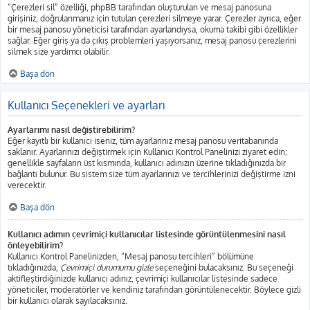
“Çerezleri sil” özelliği, phpBB tarafından oluşturulan ve mesaj panosuna
girişiniz, doğrulanmanız için tutulan çerezleri silmeye yarar. Çerezler ayrıca, eğer
bir mesaj panosu yöneticisi tarafından ayarlandıysa, okuma takibi gibi özellikler
sağlar. Eğer giriş ya da çıkış problemleri yaşıyorsanız, mesaj panosu çerezlerini
silmek size yardımcı olabilir.
Başa dön
Kullanıcı Seçenekleri ve ayarları
Ayarlarımı nasıl değiştirebilirim?
Eğer kayıtlı bir kullanıcı iseniz, tüm ayarlarınız mesaj panosu veritabanında
saklanır. Ayarlarınızı değiştirmek için Kullanıcı Kontrol Panelinizi ziyaret edin;
genellikle sayfaların üst kısmında, kullanıcı adınızın üzerine tıkladığınızda bir
bağlantı bulunur. Bu sistem size tüm ayarlarınızı ve tercihlerinizi değiştirme izni
verecektir.
Başa dön
Kullanıcı adımın çevrimiçi kullanıcılar listesinde görüntülenmesini nasıl
önleyebilirim?
Kullanıcı Kontrol Panelinizden, “Mesaj panosu tercihleri” bölümüne
tıkladığınızda,
Çevrimiçi durumumu gizle
seçeneğini bulacaksınız. Bu seçeneği
aktifleştirdiğinizde kullanıcı adınız, çevrimiçi kullanıcılar listesinde sadece
yöneticiler, moderatörler ve kendiniz tarafından görüntülenecektir. Böylece gizli
bir kullanıcı olarak sayılacaksınız.