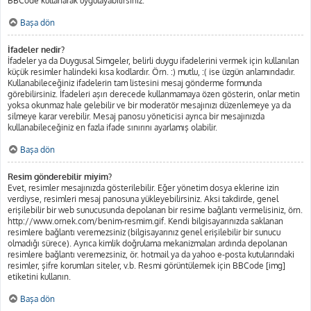
BBCode kullanarak uygulayabilirsiniz.
Başa dön
İfadeler nedir?
İfadeler ya da Duygusal Simgeler, belirli duygu ifadelerini vermek için kullanılan
küçük resimler halindeki kısa kodlardır. Örn. :) mutlu, :( ise üzgün anlamındadır.
Kullanabileceğiniz ifadelerin tam listesini mesaj gönderme formunda
görebilirsiniz. İfadeleri aşırı derecede kullanmamaya özen gösterin, onlar metin
yoksa okunmaz hale gelebilir ve bir moderatör mesajınızı düzenlemeye ya da
silmeye karar verebilir. Mesaj panosu yöneticisi ayrıca bir mesajınızda
kullanabileceğiniz en fazla ifade sınırını ayarlamış olabilir.
Başa dön
Resim gönderebilir miyim?
Evet, resimler mesajınızda gösterilebilir. Eğer yönetim dosya eklerine izin
verdiyse, resimleri mesaj panosuna yükleyebilirsiniz. Aksi takdirde, genel
erişilebilir bir web sunucusunda depolanan bir resime bağlantı vermelisiniz, örn.
http://www.ornek.com/benim-resmim.gif. Kendi bilgisayarınızda saklanan
resimlere bağlantı veremezsiniz (bilgisayarınız genel erişilebilir bir sunucu
olmadığı sürece). Ayrıca kimlik doğrulama mekanizmaları ardında depolanan
resimlere bağlantı veremezsiniz, ör. hotmail ya da yahoo e-posta kutularındaki
resimler, şifre korumları siteler, v.b. Resmi görüntülemek için BBCode [img]
etiketini kullanın.
Başa dön