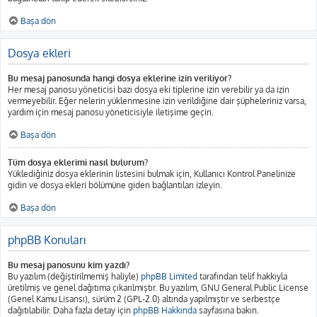
Başa dön
Dosya ekleri
Bu mesaj panosunda hangi dosya eklerine izin veriliyor?
Her mesaj panosu yöneticisi bazı dosya eki tiplerine izin verebilir ya da izin
vermeyebilir. Eğer nelerin yüklenmesine izin verildiğine dair şüpheleriniz varsa,
yardım için mesaj panosu yöneticisiyle iletişime geçin.
Başa dön
Tüm dosya eklerimi nasıl bulurum?
Yüklediğiniz dosya eklerinin listesini bulmak için, Kullanıcı Kontrol Panelinize
gidin ve dosya ekleri bölümüne giden bağlantıları izleyin.
Başa dön
phpBB Konuları
Bu mesaj panosunu kim yazdı?
Bu yazılım (değiştirilmemiş haliyle)
phpBB Limited
tarafından telif hakkıyla
üretilmiş ve genel dağıtıma çıkarılmıştır. Bu yazılım, GNU General Public License
(Genel Kamu Lisansı), sürüm 2 (GPL-2.0) altında yapılmıştır ve serbestçe
dağıtılabilir. Daha fazla detay için
phpBB Hakkında
sayfasına bakın.