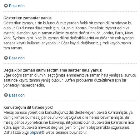
Başa dön
Gösterilen zamanlar yanlış!
Gösterilen zaman, sizin bulunduğunuz yerden farklı bir zaman dilimindeyse bu
olabilir. Bu durumu düzeltmek için, Kullanıcı Kontrol Panelinizi ziyaret edin ve
ayrıntılı alandan uygun zaman diliminize göre değiştirin, ör. Londra, Paris, New
York, Sydney, gibi. Not: Bu zaman dilimi değişikliklerini ve diğer bir çok ayarları
sadece kayıtlı kullanıcılar yapabilir. Eğer kayıtlı değilseniz, şimdi kaydolmanın
tam zamanı.
Başa dön
Değişik bir zaman dilimi seçtim ama saatler hala yanlış!
Eğer doğru zaman dilimini seçtiğinize eminseniz ve zaman hala yanlışsa, sunucu
saatinde kayıtlı zaman yanlış olabilir. Lütfen problemin düzeltilmesi için bir
yöneticiyi haberdar edin.
Başa dön
Konuştuğum dil listede yok!
Mesaj panosu yöneticisi konuştuğunuz dili destekleyen paketi kurmamıştır, ya
da hiç kimse bu mesaj panosunu konuştuğunuz dile henüz çevirmemiştir. Bir
mesaj panosu yöneticisine başvurup, ihtiyacınız olan dil paketini kurmasını rica
edin. Eğer dil paketi mevcut değilse, yeni bir çeviri oluşturmakta özgürsünüz.
Daha fazla bilgi
phpBB
® websitesinde bulunabilir.