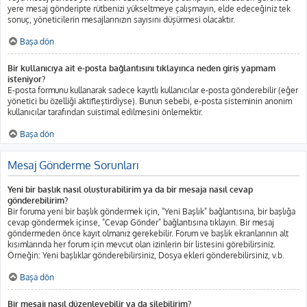
yere mesaj gönderipte rütbenizi yükseltmeye çalışmayın, elde edeceğiniz tek
sonuç, yöneticilerin mesajlarınızın sayısını düşürmesi olacaktır.
Başa dön
Bir kullanıcıya ait e-posta bağlantısını tıklayınca neden giriş yapmam
isteniyor?
E-posta formunu kullanarak sadece kayıtlı kullanıcılar e-posta gönderebilir (eğer
yönetici bu özelliği aktifleştirdiyse). Bunun sebebi, e-posta sisteminin anonim
kullanıcılar tarafından suistimal edilmesini önlemektir.
Başa dön
Mesaj Gönderme Sorunları
Yeni bir başlık nasıl oluşturabilirim ya da bir mesaja nasıl cevap
gönderebilirim?
Bir foruma yeni bir başlık göndermek için, "Yeni Başlık" bağlantısına, bir başlığa
cevap göndermek içinse, "Cevap Gönder" bağlantısına tıklayın. Bir mesaj
göndermeden önce kayıt olmanız gerekebilir. Forum ve başlık ekranlarının alt
kısımlarında her forum için mevcut olan izinlerin bir listesini görebilirsiniz.
Örneğin: Yeni başlıklar gönderebilirsiniz, Dosya ekleri gönderebilirsiniz, v.b.
Başa dön
Bir mesajı nasıl düzenleyebilir ya da silebilirim?