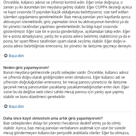
Öncelikle, kullanıcı adınızı ve şifrenizi kontrol edin. Eğer onlar doğruysa, o
zaman şu iki durumdan biri meydana gelmiş olabilir. Eğer COPPA desteği açıksa
ve kayıt sırasında 13 yaşından küçük olduğunuzu belirttiyseniz, size tarif edilen
işlemleri uygulamanız gerekmektedir. Bazı mesaj panoları yeni kayıtlarda ayrıca
aktivasyon istemektedir, giriş yapmadan önce bu aktivasyonun kendiniz ya da
bir yönetici tarafından yapılması gerekmektedir; bu bilgi kayıt sırasında
gösterilmiştir. Eğer size bir e-posta gönderildiyse, açıklamaları takip edin. Eğer
bir e-posta almadıysanız, yanlış bir e-posta adresi belirtmiş olabilirsiniz ya da e-
posta, bir spam filtresi tarafından spam olarak seçilmiş olabilir. Eğer doğru e-
posta adresi belirttiğinize eminseniz, bir yönetici ile iletişime geçmeyi deneyin.
Başa dön
Neden giriş yapamıyorum?
Bunun meydana gelmesinde çeşitli sebepler vardır. Öncelikle, kullanıcı adınız
ve şifrenizi doğru olarak girdiğinizden emin olmalısınız. Eğer kullanıcı adı ve
şifrenizin doğruluğundan eminseniz, bir mesaj panosu yöneticisi ile iletişime
geçerek mesaj panosundan yasaklanıp yasaklanmadığınızdan emin olun. Eğer
sorun bu da değilse web sitesi sahibi mesaj panosu için yanlış ayar yapmış
olabilir ve bunu düzeltmesi gerekebilir.
Başa dön
Daha önce kayıt olmuştum ama artık giriş yapamıyorum?!
Bazı sebeplerden dolayı bir yönetici hesabınızı deaktif etmiş ya da silmiş
olabilir. Ayrıca, bazı mesaj panoları veritabanını azaltmak için uzun bir süredir
mesaj göndermeyen kullanıcıları periyodik aralıklarla silerler. Eğer bu olmuşsa,