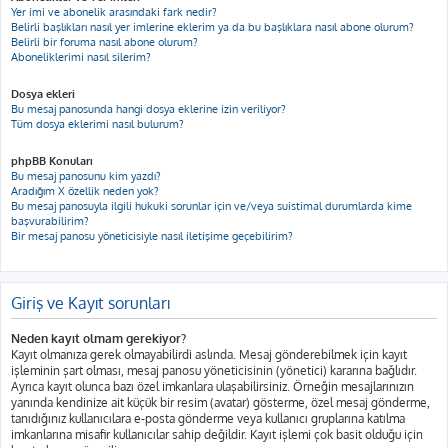
Yer imi ve abonelik arasındaki fark nedir?
Belirli başlıkları nasıl yer imlerine eklerim ya da bu başlıklara nasıl abone olurum?
Belirli bir foruma nasıl abone olurum?
Aboneliklerimi nasıl silerim?
Dosya ekleri
Bu mesaj panosunda hangi dosya eklerine izin veriliyor?
Tüm dosya eklerimi nasıl bulurum?
phpBB Konuları
Bu mesaj panosunu kim yazdı?
Aradığım X özellik neden yok?
Bu mesaj panosuyla ilgili hukuki sorunlar için ve/veya suistimal durumlarda kime
başvurabilirim?
Bir mesaj panosu yöneticisiyle nasıl iletişime geçebilirim?
Giriş ve Kayıt sorunları
Neden kayıt olmam gerekiyor?
Kayıt olmanıza gerek olmayabilirdi aslında. Mesaj gönderebilmek için kayıt
işleminin şart olması, mesaj panosu yöneticisinin (yönetici) kararına bağlıdır.
Ayrıca kayıt olunca bazı özel imkanlara ulaşabilirsiniz. Örneğin mesajlarınızın
yanında kendinize ait küçük bir resim (avatar) gösterme, özel mesaj gönderme,
tanıdığınız kullanıcılara e-posta gönderme veya kullanıcı gruplarına katılma
imkanlarına misafir kullanıcılar sahip değildir. Kayıt işlemi çok basit olduğu için