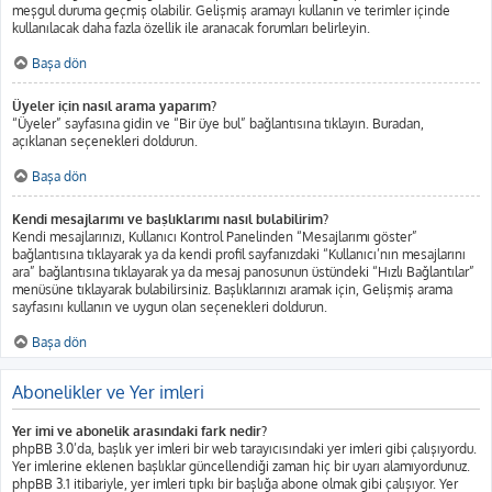
meşgul duruma geçmiş olabilir. Gelişmiş aramayı kullanın ve terimler içinde
kullanılacak daha fazla özellik ile aranacak forumları belirleyin.
Başa dön
Üyeler için nasıl arama yaparım?
“Üyeler” sayfasına gidin ve “Bir üye bul” bağlantısına tıklayın. Buradan,
açıklanan seçenekleri doldurun.
Başa dön
Kendi mesajlarımı ve başlıklarımı nasıl bulabilirim?
Kendi mesajlarınızı, Kullanıcı Kontrol Panelinden “Mesajlarımı göster”
bağlantısına tıklayarak ya da kendi profil sayfanızdaki “Kullanıcı’nın mesajlarını
ara” bağlantısına tıklayarak ya da mesaj panosunun üstündeki “Hızlı Bağlantılar”
menüsüne tıklayarak bulabilirsiniz. Başlıklarınızı aramak için, Gelişmiş arama
sayfasını kullanın ve uygun olan seçenekleri doldurun.
Başa dön
Abonelikler ve Yer imleri
Yer imi ve abonelik arasındaki fark nedir?
phpBB 3.0’da, başlık yer imleri bir web tarayıcısındaki yer imleri gibi çalışıyordu.
Yer imlerine eklenen başlıklar güncellendiği zaman hiç bir uyarı alamıyordunuz.
phpBB 3.1 itibariyle, yer imleri tıpkı bir başlığa abone olmak gibi çalışıyor. Yer