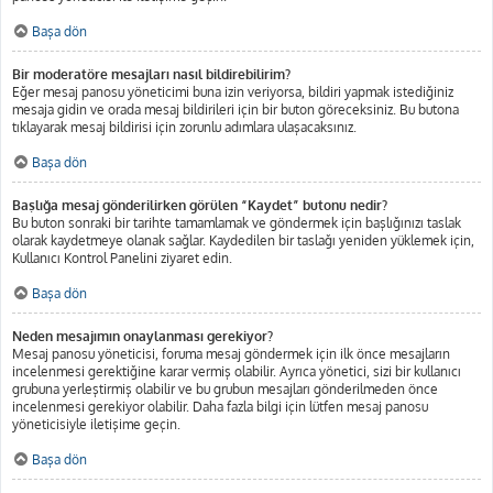
Başa dön
Bir moderatöre mesajları nasıl bildirebilirim?
Eğer mesaj panosu yöneticimi buna izin veriyorsa, bildiri yapmak istediğiniz
mesaja gidin ve orada mesaj bildirileri için bir buton göreceksiniz. Bu butona
tıklayarak mesaj bildirisi için zorunlu adımlara ulaşacaksınız.
Başa dön
Başlığa mesaj gönderilirken görülen “Kaydet” butonu nedir?
Bu buton sonraki bir tarihte tamamlamak ve göndermek için başlığınızı taslak
olarak kaydetmeye olanak sağlar. Kaydedilen bir taslağı yeniden yüklemek için,
Kullanıcı Kontrol Panelini ziyaret edin.
Başa dön
Neden mesajımın onaylanması gerekiyor?
Mesaj panosu yöneticisi, foruma mesaj göndermek için ilk önce mesajların
incelenmesi gerektiğine karar vermiş olabilir. Ayrıca yönetici, sizi bir kullanıcı
grubuna yerleştirmiş olabilir ve bu grubun mesajları gönderilmeden önce
incelenmesi gerekiyor olabilir. Daha fazla bilgi için lütfen mesaj panosu
yöneticisiyle iletişime geçin.
Başa dön