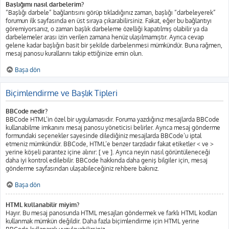
Başlığımı nasıl darbelerim?
“Başlığı darbele” bağlantısını görüp tıkladığınız zaman, başlığı “darbeleyerek”
forumun ilk sayfasında en üst sıraya çıkarabilirsiniz. Fakat, eğer bu bağlantıyı
göremiyorsanız, o zaman başlık darbeleme özelliği kapatılmış olabilir ya da
darbelemeler arası izin verilen zamana henüz ulaşılmamıştır. Ayrıca cevap
gelene kadar başlığın basit bir şekilde darbelenmesi mümkündür. Buna rağmen,
mesaj panosu kurallarını takip ettiğinize emin olun.
Başa dön
Biçimlendirme ve Başlık Tipleri
BBCode nedir?
BBCode HTML’in özel bir uygulamasıdır. Foruma yazdığınız mesajlarda BBCode
kullanabilme imkanını mesaj panosu yöneticisi belirler. Ayrıca mesaj gönderme
formundaki seçenekler sayesinde dilediğiniz mesajlarda BBCode’u iptal
etmeniz mümkündür. BBCode, HTML’e benzer tarzdadır fakat etiketler < ve >
yerine köşeli parantez içine alınır: [ ve ]. Ayrıca neyin nasıl görüntüleneceği
daha iyi kontrol edilebilir. BBCode hakkında daha geniş bilgiler için, mesaj
gönderme sayfasından ulaşabileceğiniz rehbere bakınız.
Başa dön
HTML kullanabilir miyim?
Hayır. Bu mesaj panosunda HTML mesajları göndermek ve farklı HTML kodları
kullanmak mümkün değildir. Daha fazla biçimlendirme için HTML yerine