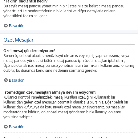
“Takım” bağlantısı nedir?
Bu sayfa mesaj panosu yönetiminin bir listesini size belirtir, mesaj panosu
yöneticileri ile moderatörlerinin bilgilerini ve diğer detaylarla onların
yönettikleri forumları içerir.
Başa dön
Özel Mesajlar
Özel mesaj gönderemiyorum!
Bunun üç sebebi olabilir; henüz kayıt olmamış veya giriş yapmamışsınız, veya
mesaj panosu yöneticisi bütün mesaj panosu için özel mesajları iptal etmiş.
Üçüncü olanak ise: mesaj panosu yöneticisi sizin bu imkanı kullanmanızı önlemiş
olabilir, bu durumda kendisine nedenini sormanız gerekir.
Başa dön
İstemediğim özel mesajları almaya devam ediyorum!
Kullanıcı Kontrol Panelinizdeki mesaj kuralları özelliğini kullanarak bir
kullanıcıdan gelen özel mesajları otomatik olarak silebilirsiniz. Eğer belirli bir
kullanıcıdan küfürlü ya da kötü niyetli özel mesajlar alıyorsanız, bu mesajları
moderatörlere bildirin; onlar özel mesaj gönderen bir kullanıcıyı önleme
yetkisine sahiptir.
Başa dön