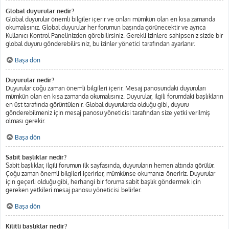
Global duyurular nedir?
Global duyurular önemli bilgiler içerir ve onları mümkün olan en kısa zamanda
okumalısınız. Global duyurular her forumun başında görünecektir ve ayrıca
Kullanıcı Kontrol Panelinizden görebilirsiniz. Gerekli izinlere sahipseniz sizde bir
global duyuru gönderebilirsiniz, bu izinler yönetici tarafından ayarlanır.
Başa dön
Duyurular nedir?
Duyurular çoğu zaman önemli bilgileri içerir. Mesaj panosundaki duyuruları
mümkün olan en kısa zamanda okumalısınız. Duyurular, ilgili forumdaki başlıkların
en üst tarafında görüntülenir. Global duyurularda olduğu gibi, duyuru
gönderebilmeniz için mesaj panosu yöneticisi tarafından size yetki verilmiş
olması gerekir.
Başa dön
Sabit başlıklar nedir?
Sabit başlıklar, ilgili forumun ilk sayfasında, duyuruların hemen altında görülür.
Çoğu zaman önemli bilgileri içerirler, mümkünse okumanızı öneririz. Duyurular
için geçerli olduğu gibi, herhangi bir foruma sabit başlık göndermek için
gereken yetkileri mesaj panosu yöneticisi belirler.
Başa dön
Kilitli başlıklar nedir?