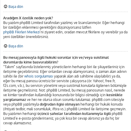
Başa dön
Aradığım X özellik neden yok?
Bu yazılım phpBB Limited tarafından yazılmış ve lisanslanmıştır. Eğer herhangi
bir özelliğin eklenmesi gerektiğini düşünüyorsanız lütfen
phpBB Fikirleri Merkezi
’ni ziyaret edin, oradan mevcut fikirlere oy verebilir ya da
yeni özellikler önerebilirsiniz.
Başa dön
Bu mesaj panosuyla ilgili hukuki sorunlar için ve/veya suistimal
durumlarda kime başvurabilirim?
“Takım” sayfasında listelenmiş yöneticilerin herhangi biri ile şikayetleriniz için
iletişime geçebilirsiniz. Eğer onlardan cevap alamıyorsanız, o zaman alan adının
sahibi ile (bir
whois sorgulaması
yaparak alan adı sahibine ulaşılabilir) ya da,
eğer bu mesaj panosu ücretsiz bir serviste çalışıyorsa (ör. Yahoo!, free.fr,
f2s.com, v.b.), bu servisin yönetimi veya suistimal konularla ilgilenen bölümüyle
iletişime geçmelisiniz. Not: phpBB Limited, bu mesaj panosunun nasıl, nerede
ve kimler tarafından kullanıldığı konusunda bir bilgisi olmadığı için
kesinlikle
yargılanamaz
ve her ne olursa olsun sorumlu tutulamaz. phpBB.com sitesiyle
veya phpBB yazılımıyla
doğrudan ilgisi olmayan
herhangi bir hukuki konuda
(ihtiyati tedbir, mali sorumluluk, iftira vs.) phpBB Limited ile iletişime geçmeyin.
Bu yazılımın herhangi
üçüncü şahıslar tarafından kullanımıyla ilgili
phpBB
Limited’e e-posta gönderirseniz, ya çok kısa bir cevap alırsınız ya da hiç bir
cevap alamazsınız.