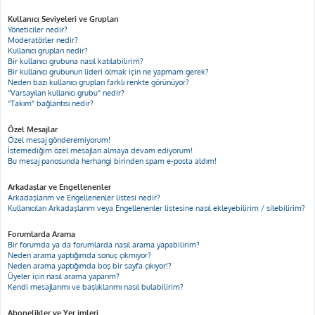
Kullanıcı Seviyeleri ve Grupları
Yöneticiler nedir?
Moderatörler nedir?
Kullanıcı grupları nedir?
Bir kullanıcı grubuna nasıl katılabilirim?
Bir kullanıcı grubunun lideri olmak için ne yapmam gerek?
Neden bazı kullanıcı grupları farklı renkte görünüyor?
“Varsayılan kullanıcı grubu” nedir?
“Takım” bağlantısı nedir?
Özel Mesajlar
Özel mesaj gönderemiyorum!
İstemediğim özel mesajları almaya devam ediyorum!
Bu mesaj panosunda herhangi birinden spam e-posta aldım!
Arkadaşlar ve Engellenenler
Arkadaşlarım ve Engellenenler listesi nedir?
Kullanıcıları Arkadaşlarım veya Engellenenler listesine nasıl ekleyebilirim / silebilirim?
Forumlarda Arama
Bir forumda ya da forumlarda nasıl arama yapabilirim?
Neden arama yaptığımda sonuç çıkmıyor?
Neden arama yaptığımda boş bir sayfa çıkıyor!?
Üyeler için nasıl arama yaparım?
Kendi mesajlarımı ve başlıklarımı nasıl bulabilirim?
Abonelikler ve Yer imleri