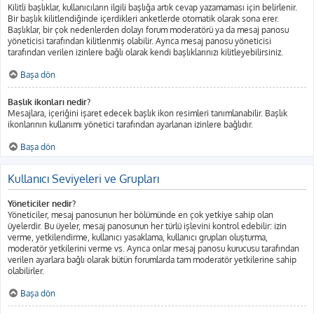
Kilitli başlıklar, kullanıcıların ilgili başlığa artık cevap yazamaması için belirlenir.
Bir başlık kilitlendiğinde içerdikleri anketlerde otomatik olarak sona erer.
Başlıklar, bir çok nedenlerden dolayı forum moderatörü ya da mesaj panosu
yöneticisi tarafından kilitlenmiş olabilir. Ayrıca mesaj panosu yöneticisi
tarafından verilen izinlere bağlı olarak kendi başlıklarınızı kilitleyebilirsiniz.
Başa dön
Başlık ikonları nedir?
Mesajlara, içeriğini işaret edecek başlık ikon resimleri tanımlanabilir. Başlık
ikonlarının kullanımı yönetici tarafından ayarlanan izinlere bağlıdır.
Başa dön
Kullanıcı Seviyeleri ve Grupları
Yöneticiler nedir?
Yöneticiler, mesaj panosunun her bölümünde en çok yetkiye sahip olan
üyelerdir. Bu üyeler, mesaj panosunun her türlü işlevini kontrol edebilir: izin
verme, yetkilendirme, kullanıcı yasaklama, kullanıcı grupları oluşturma,
moderatör yetkilerini verme vs. Ayrıca onlar mesaj panosu kurucusu tarafından
verilen ayarlara bağlı olarak bütün forumlarda tam moderatör yetkilerine sahip
olabilirler.
Başa dön