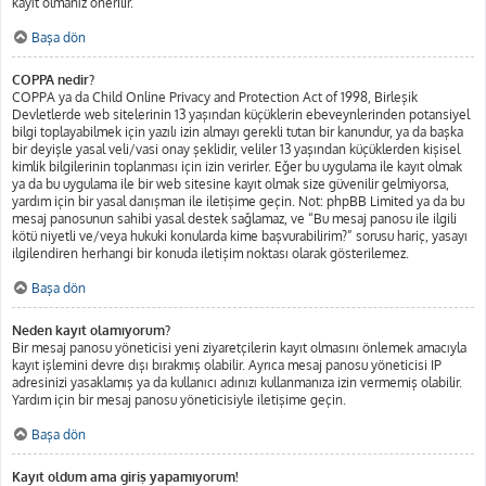
kayıt olmanız önerilir.
Başa dön
COPPA nedir?
COPPA ya da Child Online Privacy and Protection Act of 1998, Birleşik
Devletlerde web sitelerinin 13 yaşından küçüklerin ebeveynlerinden potansiyel
bilgi toplayabilmek için yazılı izin almayı gerekli tutan bir kanundur, ya da başka
bir deyişle yasal veli/vasi onay şeklidir, veliler 13 yaşından küçüklerden kişisel
kimlik bilgilerinin toplanması için izin verirler. Eğer bu uygulama ile kayıt olmak
ya da bu uygulama ile bir web sitesine kayıt olmak size güvenilir gelmiyorsa,
yardım için bir yasal danışman ile iletişime geçin. Not: phpBB Limited ya da bu
mesaj panosunun sahibi yasal destek sağlamaz, ve “Bu mesaj panosu ile ilgili
kötü niyetli ve/veya hukuki konularda kime başvurabilirim?” sorusu hariç, yasayı
ilgilendiren herhangi bir konuda iletişim noktası olarak gösterilemez.
Başa dön
Neden kayıt olamıyorum?
Bir mesaj panosu yöneticisi yeni ziyaretçilerin kayıt olmasını önlemek amacıyla
kayıt işlemini devre dışı bırakmış olabilir. Ayrıca mesaj panosu yöneticisi IP
adresinizi yasaklamış ya da kullanıcı adınızı kullanmanıza izin vermemiş olabilir.
Yardım için bir mesaj panosu yöneticisiyle iletişime geçin.
Başa dön
Kayıt oldum ama giriş yapamıyorum!