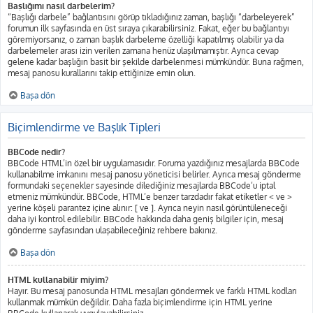
Başlığımı nasıl darbelerim?
“Başlığı darbele” bağlantısını görüp tıkladığınız zaman, başlığı “darbeleyerek”
forumun ilk sayfasında en üst sıraya çıkarabilirsiniz. Fakat, eğer bu bağlantıyı
göremiyorsanız, o zaman başlık darbeleme özelliği kapatılmış olabilir ya da
darbelemeler arası izin verilen zamana henüz ulaşılmamıştır. Ayrıca cevap
gelene kadar başlığın basit bir şekilde darbelenmesi mümkündür. Buna rağmen,
mesaj panosu kurallarını takip ettiğinize emin olun.
Başa dön
Biçimlendirme ve Başlık Tipleri
BBCode nedir?
BBCode HTML’in özel bir uygulamasıdır. Foruma yazdığınız mesajlarda BBCode
kullanabilme imkanını mesaj panosu yöneticisi belirler. Ayrıca mesaj gönderme
formundaki seçenekler sayesinde dilediğiniz mesajlarda BBCode’u iptal
etmeniz mümkündür. BBCode, HTML’e benzer tarzdadır fakat etiketler < ve >
yerine köşeli parantez içine alınır: [ ve ]. Ayrıca neyin nasıl görüntüleneceği
daha iyi kontrol edilebilir. BBCode hakkında daha geniş bilgiler için, mesaj
gönderme sayfasından ulaşabileceğiniz rehbere bakınız.
Başa dön
HTML kullanabilir miyim?
Hayır. Bu mesaj panosunda HTML mesajları göndermek ve farklı HTML kodları
kullanmak mümkün değildir. Daha fazla biçimlendirme için HTML yerine