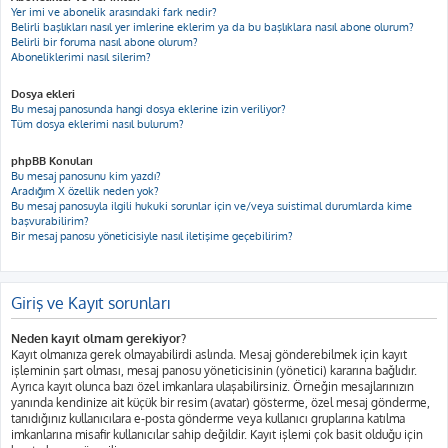
Yer imi ve abonelik arasındaki fark nedir?
Belirli başlıkları nasıl yer imlerine eklerim ya da bu başlıklara nasıl abone olurum?
Belirli bir foruma nasıl abone olurum?
Aboneliklerimi nasıl silerim?
Dosya ekleri
Bu mesaj panosunda hangi dosya eklerine izin veriliyor?
Tüm dosya eklerimi nasıl bulurum?
phpBB Konuları
Bu mesaj panosunu kim yazdı?
Aradığım X özellik neden yok?
Bu mesaj panosuyla ilgili hukuki sorunlar için ve/veya suistimal durumlarda kime
başvurabilirim?
Bir mesaj panosu yöneticisiyle nasıl iletişime geçebilirim?
Giriş ve Kayıt sorunları
Neden kayıt olmam gerekiyor?
Kayıt olmanıza gerek olmayabilirdi aslında. Mesaj gönderebilmek için kayıt
işleminin şart olması, mesaj panosu yöneticisinin (yönetici) kararına bağlıdır.
Ayrıca kayıt olunca bazı özel imkanlara ulaşabilirsiniz. Örneğin mesajlarınızın
yanında kendinize ait küçük bir resim (avatar) gösterme, özel mesaj gönderme,
tanıdığınız kullanıcılara e-posta gönderme veya kullanıcı gruplarına katılma
imkanlarına misafir kullanıcılar sahip değildir. Kayıt işlemi çok basit olduğu için