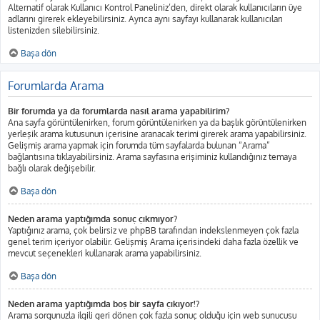
Alternatif olarak Kullanıcı Kontrol Paneliniz’den, direkt olarak kullanıcıların üye
adlarını girerek ekleyebilirsiniz. Ayrıca aynı sayfayı kullanarak kullanıcıları
listenizden silebilirsiniz.
Başa dön
Forumlarda Arama
Bir forumda ya da forumlarda nasıl arama yapabilirim?
Ana sayfa görüntülenirken, forum görüntülenirken ya da başlık görüntülenirken
yerleşik arama kutusunun içerisine aranacak terimi girerek arama yapabilirsiniz.
Gelişmiş arama yapmak için forumda tüm sayfalarda bulunan “Arama”
bağlantısına tıklayabilirsiniz. Arama sayfasına erişiminiz kullandığınız temaya
bağlı olarak değişebilir.
Başa dön
Neden arama yaptığımda sonuç çıkmıyor?
Yaptığınız arama, çok belirsiz ve phpBB tarafından indekslenmeyen çok fazla
genel terim içeriyor olabilir. Gelişmiş Arama içerisindeki daha fazla özellik ve
mevcut seçenekleri kullanarak arama yapabilirsiniz.
Başa dön
Neden arama yaptığımda boş bir sayfa çıkıyor!?
Arama sorgunuzla ilgili geri dönen çok fazla sonuç olduğu için web sunucusu