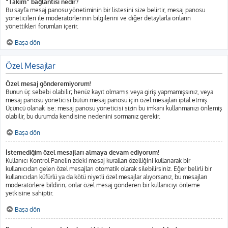
“Takım” bağlantısı nedir?
Bu sayfa mesaj panosu yönetiminin bir listesini size belirtir, mesaj panosu
yöneticileri ile moderatörlerinin bilgilerini ve diğer detaylarla onların
yönettikleri forumları içerir.
Başa dön
Özel Mesajlar
Özel mesaj gönderemiyorum!
Bunun üç sebebi olabilir; henüz kayıt olmamış veya giriş yapmamışsınız, veya
mesaj panosu yöneticisi bütün mesaj panosu için özel mesajları iptal etmiş.
Üçüncü olanak ise: mesaj panosu yöneticisi sizin bu imkanı kullanmanızı önlemiş
olabilir, bu durumda kendisine nedenini sormanız gerekir.
Başa dön
İstemediğim özel mesajları almaya devam ediyorum!
Kullanıcı Kontrol Panelinizdeki mesaj kuralları özelliğini kullanarak bir
kullanıcıdan gelen özel mesajları otomatik olarak silebilirsiniz. Eğer belirli bir
kullanıcıdan küfürlü ya da kötü niyetli özel mesajlar alıyorsanız, bu mesajları
moderatörlere bildirin; onlar özel mesaj gönderen bir kullanıcıyı önleme
yetkisine sahiptir.
Başa dön