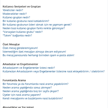
Kullanıcı Seviyeleri ve Grupları
Yöneticiler nedir?
Moderatörler nedir?
Kullanıcı grupları nedir?
Bir kullanıcı grubuna nasıl katılabilirim?
Bir kullanıcı grubunun lideri olmak için ne yapmam gerek?
Neden bazı kullanıcı grupları farklı renkte görünüyor?
“Varsayılan kullanıcı grubu” nedir?
“Takım” bağlantısı nedir?
Özel Mesajlar
Özel mesaj gönderemiyorum!
İstemediğim özel mesajları almaya devam ediyorum!
Bu mesaj panosunda herhangi birinden spam e-posta aldım!
Arkadaşlar ve Engellenenler
Arkadaşlarım ve Engellenenler listesi nedir?
Kullanıcıları Arkadaşlarım veya Engellenenler listesine nasıl ekleyebilirim / silebilirim?
Forumlarda Arama
Bir forumda ya da forumlarda nasıl arama yapabilirim?
Neden arama yaptığımda sonuç çıkmıyor?
Neden arama yaptığımda boş bir sayfa çıkıyor!?
Üyeler için nasıl arama yaparım?
Kendi mesajlarımı ve başlıklarımı nasıl bulabilirim?
Abonelikler ve Yer imleri