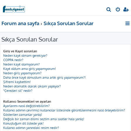
A
r
Forum ana sayfa
Sıkça Sorulan Sorular
a
Sıkça Sorulan Sorular
Giriş ve Kayıt sorunları
Neden kayıt olmam gerekiyor?
COPPA nedir?
Neden kayıt olamıyorum?
Kayıt oldum ama giriş yapamıyorum!
Neden giriş yapamıyorum?
Daha önce kayıt olmuştum ama artık giriş yapamıyorum?!
Şifremi kaybettim!
Neden otomatik olarak çıkışım yapılıyor?
“Çerezleri sil” nedir?
Kullanıcı Seçenekleri ve ayarları
Ayarlarımı nasıl değiştirebilirim?
Kullanıcı adımın çevrimiçi kullanıcılar listesinde görüntülenmesini nasıl önleyebilirim?
Gösterilen zamanlar yanlış!
Değişik bir zaman dilimi seçtim ama saatler hala yanlış!
Konuştuğum dil listede yok!
Kullanıcı adımın yanındaki resim nedir?