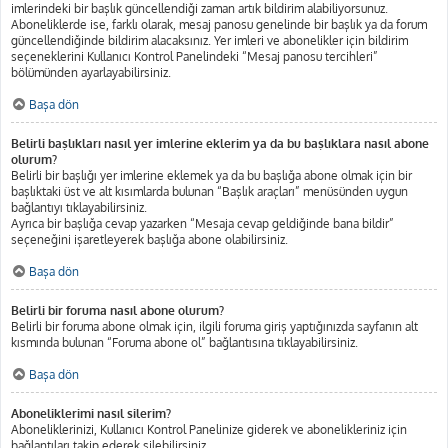
imlerindeki bir başlık güncellendiği zaman artık bildirim alabiliyorsunuz.
Aboneliklerde ise, farklı olarak, mesaj panosu genelinde bir başlık ya da forum
güncellendiğinde bildirim alacaksınız. Yer imleri ve abonelikler için bildirim
seçeneklerini Kullanıcı Kontrol Panelindeki “Mesaj panosu tercihleri”
bölümünden ayarlayabilirsiniz.
Başa dön
Belirli başlıkları nasıl yer imlerine eklerim ya da bu başlıklara nasıl abone
olurum?
Belirli bir başlığı yer imlerine eklemek ya da bu başlığa abone olmak için bir
başlıktaki üst ve alt kısımlarda bulunan “Başlık araçları” menüsünden uygun
bağlantıyı tıklayabilirsiniz.
Ayrıca bir başlığa cevap yazarken “Mesaja cevap geldiğinde bana bildir”
seçeneğini işaretleyerek başlığa abone olabilirsiniz.
Başa dön
Belirli bir foruma nasıl abone olurum?
Belirli bir foruma abone olmak için, ilgili foruma giriş yaptığınızda sayfanın alt
kısmında bulunan “Foruma abone ol” bağlantısına tıklayabilirsiniz.
Başa dön
Aboneliklerimi nasıl silerim?
Aboneliklerinizi, Kullanıcı Kontrol Panelinize giderek ve abonelikleriniz için
bağlantıları takip ederek silebilirsiniz.