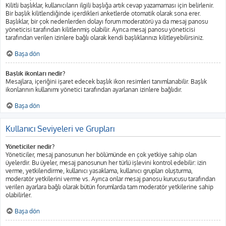
Kilitli başlıklar, kullanıcıların ilgili başlığa artık cevap yazamaması için belirlenir.
Bir başlık kilitlendiğinde içerdikleri anketlerde otomatik olarak sona erer.
Başlıklar, bir çok nedenlerden dolayı forum moderatörü ya da mesaj panosu
yöneticisi tarafından kilitlenmiş olabilir. Ayrıca mesaj panosu yöneticisi
tarafından verilen izinlere bağlı olarak kendi başlıklarınızı kilitleyebilirsiniz.
Başa dön
Başlık ikonları nedir?
Mesajlara, içeriğini işaret edecek başlık ikon resimleri tanımlanabilir. Başlık
ikonlarının kullanımı yönetici tarafından ayarlanan izinlere bağlıdır.
Başa dön
Kullanıcı Seviyeleri ve Grupları
Yöneticiler nedir?
Yöneticiler, mesaj panosunun her bölümünde en çok yetkiye sahip olan
üyelerdir. Bu üyeler, mesaj panosunun her türlü işlevini kontrol edebilir: izin
verme, yetkilendirme, kullanıcı yasaklama, kullanıcı grupları oluşturma,
moderatör yetkilerini verme vs. Ayrıca onlar mesaj panosu kurucusu tarafından
verilen ayarlara bağlı olarak bütün forumlarda tam moderatör yetkilerine sahip
olabilirler.
Başa dön