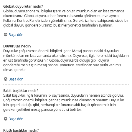
Global duyurular nedir?
Global duyurular önemli bilgiler içerir ve onları mümkün olan en kısa zamanda
okumalısınız. Global duyurular her forumun başında görünecektir ve ayrıca
Kullanıcı Kontrol Panelinizden görebilirsiniz. Gerekli izinlere sahipseniz sizde bir
global duyuru gönderebilirsiniz, bu izinler yönetici tarafından ayarlanır.
Başa dön
Duyurular nedir?
Duyurular çoğu zaman önemli bilgileri içerir. Mesaj panosundaki duyuruları
mümkün olan en kısa zamanda okumalısınız. Duyurular, ilgili forumdaki başlıkların
en üst tarafında görüntülenir. Global duyurularda olduğu gibi, duyuru
gönderebilmeniz için mesaj panosu yöneticisi tarafından size yetki verilmiş
olması gerekir.
Başa dön
Sabit başlıklar nedir?
Sabit başlıklar, ilgili forumun ilk sayfasında, duyuruların hemen altında görülür.
Çoğu zaman önemli bilgileri içerirler, mümkünse okumanızı öneririz. Duyurular
için geçerli olduğu gibi, herhangi bir foruma sabit başlık göndermek için
gereken yetkileri mesaj panosu yöneticisi belirler.
Başa dön
Kilitli başlıklar nedir?