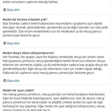
anket sonuçlarını saptırma olanağı kalmaz.
Başa dön
Neden bir foruma erişimim yok?
Bazı forumlar sadece belirli kullanıcılara veya kullanıcı gruplarına açık olabilir.
Mesajları okumak, görüntülemek, göndermek ya da diğer işlemler için özel yetki
gerekebilir. Size erişim verilebilmesi için bir moderatör ya da mesaj panosu
yöneticisiyle iletişime geçin.
Başa dön
Neden dosya ekleri ekleyemiyorum?
Her forumda, her grupta, veya her kullanıcı temelinde dosya eki izinleri vardır.
Mesaj panosu yöneticisi mesaj gönderdiğiniz belirli forum için eklenen dosya
eklerine izin vermemiş olabilir, ya da muhtemelen sadece bazı gruplar dosya eki
gönderebiliyordur. Eğer dosya eki eklemenin sizin için neden kapalı olduğu
hakkında bir şüpheniz varsa mesaj panosu yöneticiyle iletişime geçin.
Başa dön
Neden bir uyarı aldım?
Her mesaj panosu yöneticisi, mesaj panoları için kendi kurallarını belirlemiştir.
Eğer bir kural ihlalinde bulunduysanız, uyarı alabilirsiniz. Not: Bu durum, mesaj
panosu yöneticisi’nin kararındadır ve phpBB Limited verilen bu uyarı ile ilgili
herhangi bir şey yapamaz. Eğer neden bir uyarı aldığınızı bilmiyorsanız, mesaj
panosu yöneticisi ile iletişime geçin.