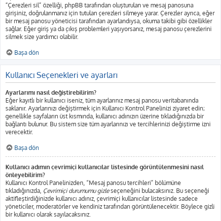
“Çerezleri sil” özelliği, phpBB tarafından oluşturulan ve mesaj panosuna
girişiniz, doğrulanmanız için tutulan çerezleri silmeye yarar. Çerezler ayrıca, eğer
bir mesaj panosu yöneticisi tarafından ayarlandıysa, okuma takibi gibi özellikler
sağlar. Eğer giriş ya da çıkış problemleri yaşıyorsanız, mesaj panosu çerezlerini
silmek size yardımcı olabilir.
Başa dön
Kullanıcı Seçenekleri ve ayarları
Ayarlarımı nasıl değiştirebilirim?
Eğer kayıtlı bir kullanıcı iseniz, tüm ayarlarınız mesaj panosu veritabanında
saklanır. Ayarlarınızı değiştirmek için Kullanıcı Kontrol Panelinizi ziyaret edin;
genellikle sayfaların üst kısmında, kullanıcı adınızın üzerine tıkladığınızda bir
bağlantı bulunur. Bu sistem size tüm ayarlarınızı ve tercihlerinizi değiştirme izni
verecektir.
Başa dön
Kullanıcı adımın çevrimiçi kullanıcılar listesinde görüntülenmesini nasıl
önleyebilirim?
Kullanıcı Kontrol Panelinizden, “Mesaj panosu tercihleri” bölümüne
tıkladığınızda,
Çevrimiçi durumumu gizle
seçeneğini bulacaksınız. Bu seçeneği
aktifleştirdiğinizde kullanıcı adınız, çevrimiçi kullanıcılar listesinde sadece
yöneticiler, moderatörler ve kendiniz tarafından görüntülenecektir. Böylece gizli
bir kullanıcı olarak sayılacaksınız.