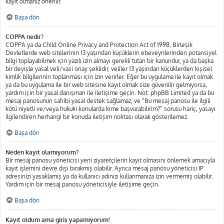
kayıt olmanız önerilir.
Başa dön
COPPA nedir?
COPPA ya da Child Online Privacy and Protection Act of 1998, Birleşik
Devletlerde web sitelerinin 13 yaşından küçüklerin ebeveynlerinden potansiyel
bilgi toplayabilmek için yazılı izin almayı gerekli tutan bir kanundur, ya da başka
bir deyişle yasal veli/vasi onay şeklidir, veliler 13 yaşından küçüklerden kişisel
kimlik bilgilerinin toplanması için izin verirler. Eğer bu uygulama ile kayıt olmak
ya da bu uygulama ile bir web sitesine kayıt olmak size güvenilir gelmiyorsa,
yardım için bir yasal danışman ile iletişime geçin. Not: phpBB Limited ya da bu
mesaj panosunun sahibi yasal destek sağlamaz, ve “Bu mesaj panosu ile ilgili
kötü niyetli ve/veya hukuki konularda kime başvurabilirim?” sorusu hariç, yasayı
ilgilendiren herhangi bir konuda iletişim noktası olarak gösterilemez.
Başa dön
Neden kayıt olamıyorum?
Bir mesaj panosu yöneticisi yeni ziyaretçilerin kayıt olmasını önlemek amacıyla
kayıt işlemini devre dışı bırakmış olabilir. Ayrıca mesaj panosu yöneticisi IP
adresinizi yasaklamış ya da kullanıcı adınızı kullanmanıza izin vermemiş olabilir.
Yardım için bir mesaj panosu yöneticisiyle iletişime geçin.
Başa dön
Kayıt oldum ama giriş yapamıyorum!