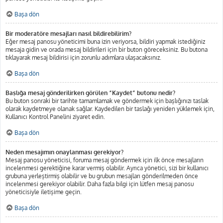
Başa dön
Bir moderatöre mesajları nasıl bildirebilirim?
Eğer mesaj panosu yöneticimi buna izin veriyorsa, bildiri yapmak istediğiniz
mesaja gidin ve orada mesaj bildirileri için bir buton göreceksiniz. Bu butona
tıklayarak mesaj bildirisi için zorunlu adımlara ulaşacaksınız.
Başa dön
Başlığa mesaj gönderilirken görülen “Kaydet” butonu nedir?
Bu buton sonraki bir tarihte tamamlamak ve göndermek için başlığınızı taslak
olarak kaydetmeye olanak sağlar. Kaydedilen bir taslağı yeniden yüklemek için,
Kullanıcı Kontrol Panelini ziyaret edin.
Başa dön
Neden mesajımın onaylanması gerekiyor?
Mesaj panosu yöneticisi, foruma mesaj göndermek için ilk önce mesajların
incelenmesi gerektiğine karar vermiş olabilir. Ayrıca yönetici, sizi bir kullanıcı
grubuna yerleştirmiş olabilir ve bu grubun mesajları gönderilmeden önce
incelenmesi gerekiyor olabilir. Daha fazla bilgi için lütfen mesaj panosu
yöneticisiyle iletişime geçin.
Başa dön