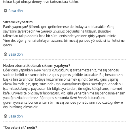
tekrar kayıt olmayı deneyin ve tartışmalara katılın.
Başa dön
Şifremi kaybettim!
Panik yapmayın! Şifreniz geri getirelemese de, kolayca sıfırlanabilir. Giriş
sayfasını ziyaret edin ve
Şifremi unuttum
bağlantısına tıklayın. Buradaki
talimatları takip ederek kısa bir süre içerisinde yeniden giriş yapabilirsiniz.
Yine de, eğer şifenizi sıfırlayamazsanız, bir mesaj panosu yöneticisi ile iletişime
geçin.
Başa dön
Neden otomatik olarak çıkışım yapılıyor?
Eğer giriş yaparken
Beni hatırla
kutucuğunu işaretlemezseniz, mesaj panosu
sadece belirli bir zaman için sizi giriş yapmış şekilde tutacaktır. Bu, hesabınızın
başka biri tarafından kötüye kullanımını önlemek içindir. Sürekli giriş yapmış
olarak kalmak için, giriş sırasında
Beni hatırla
kutucuğunu işaretleyin. Ancak bu
işlem başkalarıyla paylaşılan bir bilgisayarlardan, örneğin; kütüphane, internet
kafe, üniversite bilgisayar laboratuarı, v.b. gibi yerlerden mesaj panosuna erişim
yaptığınızda önerilmez. Eğer giriş sırasında
Beni hatırla
kutucuğunu
göremiyorsanız, bunun anlamı bir mesaj panosu yöneticisinin bu özelliği devre
dışı bırakmış olmasıdır.
Başa dön
“Çerezleri sil” nedir?