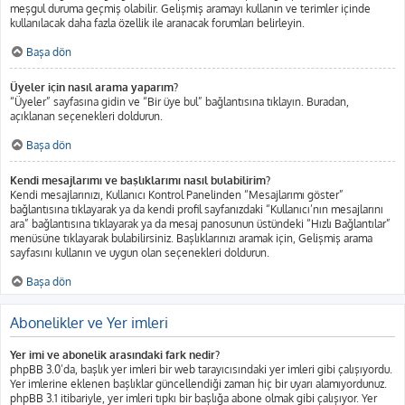
meşgul duruma geçmiş olabilir. Gelişmiş aramayı kullanın ve terimler içinde
kullanılacak daha fazla özellik ile aranacak forumları belirleyin.
Başa dön
Üyeler için nasıl arama yaparım?
“Üyeler” sayfasına gidin ve “Bir üye bul” bağlantısına tıklayın. Buradan,
açıklanan seçenekleri doldurun.
Başa dön
Kendi mesajlarımı ve başlıklarımı nasıl bulabilirim?
Kendi mesajlarınızı, Kullanıcı Kontrol Panelinden “Mesajlarımı göster”
bağlantısına tıklayarak ya da kendi profil sayfanızdaki “Kullanıcı’nın mesajlarını
ara” bağlantısına tıklayarak ya da mesaj panosunun üstündeki “Hızlı Bağlantılar”
menüsüne tıklayarak bulabilirsiniz. Başlıklarınızı aramak için, Gelişmiş arama
sayfasını kullanın ve uygun olan seçenekleri doldurun.
Başa dön
Abonelikler ve Yer imleri
Yer imi ve abonelik arasındaki fark nedir?
phpBB 3.0’da, başlık yer imleri bir web tarayıcısındaki yer imleri gibi çalışıyordu.
Yer imlerine eklenen başlıklar güncellendiği zaman hiç bir uyarı alamıyordunuz.
phpBB 3.1 itibariyle, yer imleri tıpkı bir başlığa abone olmak gibi çalışıyor. Yer