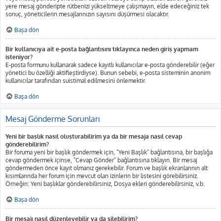
yere mesaj gönderipte rütbenizi yükseltmeye çalışmayın, elde edeceğiniz tek
sonuç, yöneticilerin mesajlarınızın sayısını düşürmesi olacaktır.
Başa dön
Bir kullanıcıya ait e-posta bağlantısını tıklayınca neden giriş yapmam
isteniyor?
E-posta formunu kullanarak sadece kayıtlı kullanıcılar e-posta gönderebilir (eğer
yönetici bu özelliği aktifleştirdiyse). Bunun sebebi, e-posta sisteminin anonim
kullanıcılar tarafından suistimal edilmesini önlemektir.
Başa dön
Mesaj Gönderme Sorunları
Yeni bir başlık nasıl oluşturabilirim ya da bir mesaja nasıl cevap
gönderebilirim?
Bir foruma yeni bir başlık göndermek için, "Yeni Başlık" bağlantısına, bir başlığa
cevap göndermek içinse, "Cevap Gönder" bağlantısına tıklayın. Bir mesaj
göndermeden önce kayıt olmanız gerekebilir. Forum ve başlık ekranlarının alt
kısımlarında her forum için mevcut olan izinlerin bir listesini görebilirsiniz.
Örneğin: Yeni başlıklar gönderebilirsiniz, Dosya ekleri gönderebilirsiniz, v.b.
Başa dön
Bir mesajı nasıl düzenleyebilir ya da silebilirim?