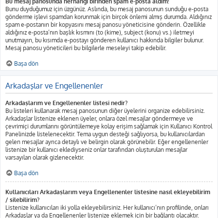
Bu mesaj panosunda herhangi birinden spam e-posta aldım!
Bunu duyduğumuz için üzgünüz. Aslında, bu mesaj panosunun sunduğu e-posta
gönderme işlevi spamdan korunmak için birçok önlemi almış durumda. Aldığınız
spam e-postanın bir kopyasını mesaj panosu yöneticisine gönderin. Özellikle
aldığınız e-posta’nın başlık kısmını (to (kime), subject (konu) vs.) iletmeyi
unutmayın, bu kısımda e-postayı gönderen kullanıcı hakkında bilgiler bulunur.
Mesaj panosu yöneticileri bu bilgilerle meseleyi takip edebilir.
Başa dön
Arkadaşlar ve Engellenenler
Arkadaşlarım ve Engellenenler listesi nedir?
Bu listeleri kullanarak mesaj panosunun diğer üyelerini organize edebilirsiniz.
Arkadaşlar listenize eklenen üyeler, onlara özel mesajlar göndermeye ve
çevrimiçi durumlarını görüntülemeye kolay erişim sağlamak için Kullanıcı Kontrol
Panelinizde listelenecektir. Tema uygun desteği sağlıyorsa, bu kullanıcılardan
gelen mesajlar ayrıca detaylı ve belirgin olarak görünebilir. Eğer engellenenler
listenize bir kullanıcı eklediyseniz onlar tarafından oluşturulan mesajlar
varsayılan olarak gizlenecektir.
Başa dön
Kullanıcıları Arkadaşlarım veya Engellenenler listesine nasıl ekleyebilirim
/ silebilirim?
Listenize kullanıcıları iki yolla ekleyebilirsiniz. Her kullanıcı’nın profilinde, onları
Arkadaşlar ya da Engellenenler listenize eklemek için bir bağlantı olacaktır.