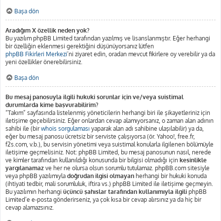
Başa dön
Aradığım X özellik neden yok?
Bu yazılım phpBB Limited tarafından yazılmış ve lisanslanmıştır. Eğer herhangi
bir özelliğin eklenmesi gerektiğini düşünüyorsanız lütfen
phpBB Fikirleri Merkezi
’ni ziyaret edin, oradan mevcut fikirlere oy verebilir ya da
yeni özellikler önerebilirsiniz.
Başa dön
Bu mesaj panosuyla ilgili hukuki sorunlar için ve/veya suistimal
durumlarda kime başvurabilirim?
“Takım” sayfasında listelenmiş yöneticilerin herhangi biri ile şikayetleriniz için
iletişime geçebilirsiniz. Eğer onlardan cevap alamıyorsanız, o zaman alan adının
sahibi ile (bir
whois sorgulaması
yaparak alan adı sahibine ulaşılabilir) ya da,
eğer bu mesaj panosu ücretsiz bir serviste çalışıyorsa (ör. Yahoo!, free.fr,
f2s.com, v.b.), bu servisin yönetimi veya suistimal konularla ilgilenen bölümüyle
iletişime geçmelisiniz. Not: phpBB Limited, bu mesaj panosunun nasıl, nerede
ve kimler tarafından kullanıldığı konusunda bir bilgisi olmadığı için
kesinlikle
yargılanamaz
ve her ne olursa olsun sorumlu tutulamaz. phpBB.com sitesiyle
veya phpBB yazılımıyla
doğrudan ilgisi olmayan
herhangi bir hukuki konuda
(ihtiyati tedbir, mali sorumluluk, iftira vs.) phpBB Limited ile iletişime geçmeyin.
Bu yazılımın herhangi
üçüncü şahıslar tarafından kullanımıyla ilgili
phpBB
Limited’e e-posta gönderirseniz, ya çok kısa bir cevap alırsınız ya da hiç bir
cevap alamazsınız.