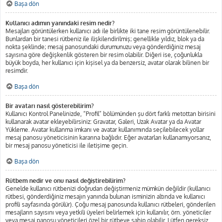
Başa dön
Kullanıcı adımın yanındaki resim nedir?
Mesajları görüntülerken kullanıcı adı ile birlikte iki tane resim görüntülenebilir.
Bunlardan bir tanesi rütbeniz ile ilişkilendirilmiş; genellikle yıldız, blok ya da
nokta şeklinde; mesaj panosundaki durumunuzu veya gönderdiğiniz mesaj
sayısına göre değişkenlik gösteren bir resim olabilir. Diğeri ise, çoğunlukla
büyük boyda, her kullanıcı için kişisel ya da benzersiz, avatar olarak bilinen bir
resimdir.
Başa dön
Bir avatarı nasıl gösterebilirim?
Kullanıcı Kontrol Panelinizde, “Profil” bölümünden şu dört farklı metottan birisini
kullanarak avatar ekleyebilirsiniz: Gravatar, Galeri, Uzak Avatar ya da Avatar
Yükleme. Avatar kullanma imkanı ve avatar kullanımında seçilebilecek yollar
mesaj panosu yöneticisinin kararına bağlıdır. Eğer avatarları kullanamıyorsanız,
bir mesaj panosu yöneticisi ile iletişime geçin.
Başa dön
Rütbem nedir ve onu nasıl değiştirebilirim?
Genelde kullanıcı rütbenizi doğrudan değiştirmeniz mümkün değildir (kullanıcı
rütbesi, gönderdiğiniz mesajın yanında bulunan isminizin altında ve kullanıcı
profili sayfasında görülür). Çoğu mesaj panosunda kullanıcı rütbeleri, gönderilen
mesajların sayısını veya yetkili üyeleri belirlemek için kullanılır, örn. yöneticiler
veya mesaj panosu yöneticileri özel bir rütbeye sahip olabilir. Lütfen gereksiz