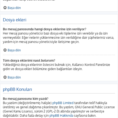
Başa dön
Dosya ekleri
Bu mesaj panosunda hangi dosya eklerine izin veriliyor?
Her mesaj panosu yöneticisi bazı dosya eki tiplerine izin verebilir ya da izin
vermeyebilir. Eğer nelerin yüklenmesine izin verildiğine dair şüpheleriniz varsa,
yardım için mesaj panosu yöneticisiyle iletişime geçin.
Başa dön
Tüm dosya eklerimi nasıl bulurum?
Yüklediğiniz dosya eklerinin listesini bulmak için, Kullanıcı Kontrol Panelinize
gidin ve dosya ekleri bölümüne giden bağlantıları izleyin.
Başa dön
phpBB Konuları
Bu mesaj panosunu kim yazdı?
Bu yazılım (değiştirilmemiş haliyle)
phpBB Limited
tarafından telif hakkıyla
üretilmiş ve genel dağıtıma çıkarılmıştır. Bu yazılım, GNU General Public License
(Genel Kamu Lisansı), sürüm 2 (GPL-2.0) altında yapılmıştır ve serbestçe
dağıtılabilir. Daha fazla detay için
phpBB Hakkında
sayfasına bakın.