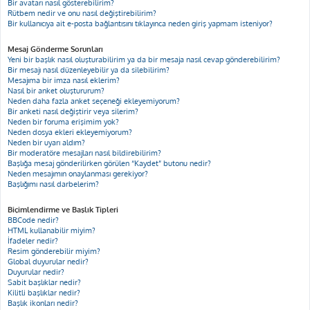
Bir avatarı nasıl gösterebilirim?
Rütbem nedir ve onu nasıl değiştirebilirim?
Bir kullanıcıya ait e-posta bağlantısını tıklayınca neden giriş yapmam isteniyor?
Mesaj Gönderme Sorunları
Yeni bir başlık nasıl oluşturabilirim ya da bir mesaja nasıl cevap gönderebilirim?
Bir mesajı nasıl düzenleyebilir ya da silebilirim?
Mesajıma bir imza nasıl eklerim?
Nasıl bir anket oluştururum?
Neden daha fazla anket seçeneği ekleyemiyorum?
Bir anketi nasıl değiştirir veya silerim?
Neden bir foruma erişimim yok?
Neden dosya ekleri ekleyemiyorum?
Neden bir uyarı aldım?
Bir moderatöre mesajları nasıl bildirebilirim?
Başlığa mesaj gönderilirken görülen “Kaydet” butonu nedir?
Neden mesajımın onaylanması gerekiyor?
Başlığımı nasıl darbelerim?
Biçimlendirme ve Başlık Tipleri
BBCode nedir?
HTML kullanabilir miyim?
İfadeler nedir?
Resim gönderebilir miyim?
Global duyurular nedir?
Duyurular nedir?
Sabit başlıklar nedir?
Kilitli başlıklar nedir?
Başlık ikonları nedir?