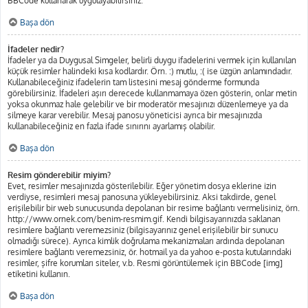
BBCode kullanarak uygulayabilirsiniz.
Başa dön
İfadeler nedir?
İfadeler ya da Duygusal Simgeler, belirli duygu ifadelerini vermek için kullanılan
küçük resimler halindeki kısa kodlardır. Örn. :) mutlu, :( ise üzgün anlamındadır.
Kullanabileceğiniz ifadelerin tam listesini mesaj gönderme formunda
görebilirsiniz. İfadeleri aşırı derecede kullanmamaya özen gösterin, onlar metin
yoksa okunmaz hale gelebilir ve bir moderatör mesajınızı düzenlemeye ya da
silmeye karar verebilir. Mesaj panosu yöneticisi ayrıca bir mesajınızda
kullanabileceğiniz en fazla ifade sınırını ayarlamış olabilir.
Başa dön
Resim gönderebilir miyim?
Evet, resimler mesajınızda gösterilebilir. Eğer yönetim dosya eklerine izin
verdiyse, resimleri mesaj panosuna yükleyebilirsiniz. Aksi takdirde, genel
erişilebilir bir web sunucusunda depolanan bir resime bağlantı vermelisiniz, örn.
http://www.ornek.com/benim-resmim.gif. Kendi bilgisayarınızda saklanan
resimlere bağlantı veremezsiniz (bilgisayarınız genel erişilebilir bir sunucu
olmadığı sürece). Ayrıca kimlik doğrulama mekanizmaları ardında depolanan
resimlere bağlantı veremezsiniz, ör. hotmail ya da yahoo e-posta kutularındaki
resimler, şifre korumları siteler, v.b. Resmi görüntülemek için BBCode [img]
etiketini kullanın.
Başa dön