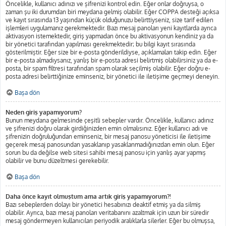
Öncelikle, kullanıcı adınızı ve şifrenizi kontrol edin. Eğer onlar doğruysa, o
zaman şu iki durumdan biri meydana gelmiş olabilir. Eğer COPPA desteği açıksa
ve kayıt sırasında 13 yaşından küçük olduğunuzu belirttiyseniz, size tarif edilen
işlemleri uygulamanız gerekmektedir. Bazı mesaj panoları yeni kayıtlarda ayrıca
aktivasyon istemektedir, giriş yapmadan önce bu aktivasyonun kendiniz ya da
bir yönetici tarafından yapılması gerekmektedir; bu bilgi kayıt sırasında
gösterilmiştir. Eğer size bir e-posta gönderildiyse, açıklamaları takip edin. Eğer
bir e-posta almadıysanız, yanlış bir e-posta adresi belirtmiş olabilirsiniz ya da e-
posta, bir spam filtresi tarafından spam olarak seçilmiş olabilir. Eğer doğru e-
posta adresi belirttiğinize eminseniz, bir yönetici ile iletişime geçmeyi deneyin.
Başa dön
Neden giriş yapamıyorum?
Bunun meydana gelmesinde çeşitli sebepler vardır. Öncelikle, kullanıcı adınız
ve şifrenizi doğru olarak girdiğinizden emin olmalısınız. Eğer kullanıcı adı ve
şifrenizin doğruluğundan eminseniz, bir mesaj panosu yöneticisi ile iletişime
geçerek mesaj panosundan yasaklanıp yasaklanmadığınızdan emin olun. Eğer
sorun bu da değilse web sitesi sahibi mesaj panosu için yanlış ayar yapmış
olabilir ve bunu düzeltmesi gerekebilir.
Başa dön
Daha önce kayıt olmuştum ama artık giriş yapamıyorum?!
Bazı sebeplerden dolayı bir yönetici hesabınızı deaktif etmiş ya da silmiş
olabilir. Ayrıca, bazı mesaj panoları veritabanını azaltmak için uzun bir süredir
mesaj göndermeyen kullanıcıları periyodik aralıklarla silerler. Eğer bu olmuşsa,