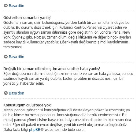
Başa dön
Gösterilen zamanlar yanlış!
Gösterilen zaman, sizin bulunduğunuz yerden farklı bir zaman dilimindeyse bu
olabilir. Bu durumu düzeltmek için, Kullanıcı Kontrol Panelinizi ziyaret edin ve
ayrıntılı alandan uygun zaman diliminize göre değiştirin, ör. Londra, Paris, New
York, Sydney, gibi. Not: Bu zaman dilimi değişikliklerini ve diğer bir çok ayarları
sadece kayıtlı kullanıcılar yapabilir. Eğer kayıtlı değilseniz, şimdi kaydolmanın
tam zamanı.
Başa dön
Değişik bir zaman dilimi seçtim ama saatler hala yanlış!
Eğer doğru zaman dilimini seçtiğinize eminseniz ve zaman hala yanlışsa, sunucu
saatinde kayıtlı zaman yanlış olabilir. Lütfen problemin düzeltilmesi için bir
yöneticiyi haberdar edin.
Başa dön
Konuştuğum dil listede yok!
Mesaj panosu yöneticisi konuştuğunuz dili destekleyen paketi kurmamıştır, ya
da hiç kimse bu mesaj panosunu konuştuğunuz dile henüz çevirmemiştir. Bir
mesaj panosu yöneticisine başvurup, ihtiyacınız olan dil paketini kurmasını rica
edin. Eğer dil paketi mevcut değilse, yeni bir çeviri oluşturmakta özgürsünüz.
Daha fazla bilgi
phpBB
® websitesinde bulunabilir.