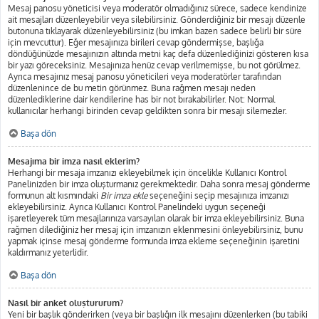
Mesaj panosu yöneticisi veya moderatör olmadığınız sürece, sadece kendinize
ait mesajları düzenleyebilir veya silebilirsiniz. Gönderdiğiniz bir mesajı düzenle
butonuna tıklayarak düzenleyebilirsiniz (bu imkan bazen sadece belirli bir süre
için mevcuttur). Eğer mesajınıza birileri cevap göndermişse, başlığa
döndüğünüzde mesajınızın altında metni kaç defa düzenlediğinizi gösteren kısa
bir yazı göreceksiniz. Mesajınıza henüz cevap verilmemişse, bu not görülmez.
Ayrıca mesajınız mesaj panosu yöneticileri veya moderatörler tarafından
düzenlenince de bu metin görünmez. Buna rağmen mesajı neden
düzenlediklerine dair kendilerine has bir not bırakabilirler. Not: Normal
kullanıcılar herhangi birinden cevap geldikten sonra bir mesajı silemezler.
Başa dön
Mesajıma bir imza nasıl eklerim?
Herhangi bir mesaja imzanızı ekleyebilmek için öncelikle Kullanıcı Kontrol
Panelinizden bir imza oluşturmanız gerekmektedir. Daha sonra mesaj gönderme
formunun alt kısmındaki
Bir imza ekle
seçeneğini seçip mesajınıza imzanızı
ekleyebilirsiniz. Ayrıca Kullanıcı Kontrol Panelindeki uygun seçeneği
işaretleyerek tüm mesajlarınıza varsayılan olarak bir imza ekleyebilirsiniz. Buna
rağmen dilediğiniz her mesaj için imzanızın eklenmesini önleyebilirsiniz, bunu
yapmak içinse mesaj gönderme formunda imza ekleme seçeneğinin işaretini
kaldırmanız yeterlidir.
Başa dön
Nasıl bir anket oluştururum?
Yeni bir başlık gönderirken (veya bir başlığın ilk mesajını düzenlerken (bu tabiki