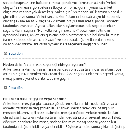
sahip olduğunuz izne bağlıdır)), mesaj gönderme formunun altında “Anket
oluştur” sekmesini göreceksiniz (böyle bir formu göremiyorsanız, anket
oluşturma yetkiniz yok demektir). Anket için “Anket sorusu” kısmına bir başlık
girmelisiniz ve sonra “Anket seçenekleri” alanına, her satıra ayrı bir seçenek
olacak şekilde en az iki seçenek girmelisiniz (bu sınır mesaj panosu yönetici
tarafından ayarlanır). Ayrıca kullanıcıların oylama sırasında seçebilecekleri
seçeneklerin sayısını “Her kullanıcı için seçenek” bölümünün altından
ayarlayabilirsiniz, anket için gün cinsinden bir zaman sınırı belirleyebilirsiniz
(sınırsız sürede olması için 0 yazın) ve son olarak eğer kullanıcıların kendi
oylarını değiştirme izni varsa oy verdikleri seçeneği değiştirebilirler.
Başa dön
Neden daha fazla anket seçeneği ekleyemiyorum?
Anket seçenekleri için sınır, mesaj panosu yöneticisi tarafından ayarlanır. Eğer
anketiniz için izin verilen miktardan daha fazla seçenek eklemeniz gerekiyorsa,
mesaj panosu yöneticisi ile iletişime geçin.
Başa dön
Bir anketi nasıl değiştirir veya silerim?
Anketlerde, mesajlar gibi sadece gönderen kullanıcı, bir moderatör veya bir
yönetici tarafından değiştirilebilir. Bir anketi değiştirmek için, başlığın ilk
mesajını tıklayın; ilgili anket daima bu mesaja bağlıdır. Ankete henüz katılan
olmadıysa, hazırlayan kullanıcı tarafından değiştirilebilir veya silinebilir. Fakat,
eğer üyeler ankete katılmışsa, sadece forum ve mesaj panosu yöneticileri
tarafından değiştirilebilir veya silinebilir. Böylece bir süre sonra şıkları değiştirip