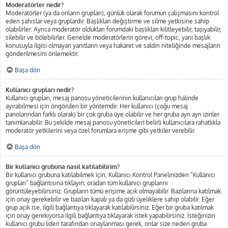
Moderatörler nedir?
Moderatörler (ya da onların grupları), günlük olarak forumun çalışmasını kontrol
eden şahıslar veya gruplardır. Başlıkları değiştirme ve silme yetkisine sahip
olabilirler. Ayrıca moderatör oldukları forumdaki başlıkları kilitleyebilir, taşıyabilir,
silebilir ve bölebilirler. Genelde moderatörlerin görevi, off-topic, yani başlık
konusuyla ilgisi olmayan yanıtların veya hakaret ve saldırı niteliğinde mesajların
gönderilmesini önlemektir.
Başa dön
Kullanıcı grupları nedir?
Kullanıcı grupları, mesaj panosu yöneticilerinin kullanıcıları grup halinde
ayırabilmesi için öngörülen bir yöntemdir. Her kullanıcı (çoğu mesaj
panolarından farklı olarak) bir çok gruba üye olabilir ve her gruba ayrı ayrı izinler
tanımlanabilir. Bu şekilde mesaj panosu yöneticileri belirli kullanıcılara rahatlıkla
moderatör yetkilerini veya özel forumlara erişme gibi yetkiler verebilir.
Başa dön
Bir kullanıcı grubuna nasıl katılabilirim?
Bir kullanıcı grubuna katılabilmek için, Kullanıcı Kontrol Panelinizden “Kullanıcı
grupları” bağlantısına tıklayın; oradan tüm kullanıcı gruplarını
görüntüleyebilirsiniz. Grupların tümü erişime açık olmayabilir. Bazılarına katılmak
için onay gerekebilir ve bazıları kapalı ya da gizli üyeliklere sahip olabilir. Eğer
grup açık ise, ilgili bağlantıya tıklayarak katılabilirsiniz. Eğer bir gruba katılmak
için onay gerekiyorsa ilgili bağlantıya tıklayarak istek yapabilirsiniz. İsteğinizin
kullanıcı grubu lideri tarafından onaylanması gerek, onlar size neden gruba