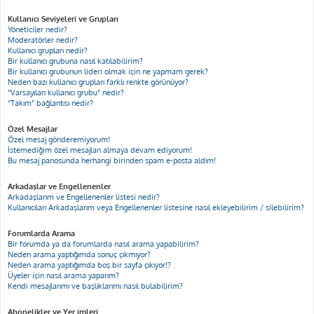
Kullanıcı Seviyeleri ve Grupları
Yöneticiler nedir?
Moderatörler nedir?
Kullanıcı grupları nedir?
Bir kullanıcı grubuna nasıl katılabilirim?
Bir kullanıcı grubunun lideri olmak için ne yapmam gerek?
Neden bazı kullanıcı grupları farklı renkte görünüyor?
“Varsayılan kullanıcı grubu” nedir?
“Takım” bağlantısı nedir?
Özel Mesajlar
Özel mesaj gönderemiyorum!
İstemediğim özel mesajları almaya devam ediyorum!
Bu mesaj panosunda herhangi birinden spam e-posta aldım!
Arkadaşlar ve Engellenenler
Arkadaşlarım ve Engellenenler listesi nedir?
Kullanıcıları Arkadaşlarım veya Engellenenler listesine nasıl ekleyebilirim / silebilirim?
Forumlarda Arama
Bir forumda ya da forumlarda nasıl arama yapabilirim?
Neden arama yaptığımda sonuç çıkmıyor?
Neden arama yaptığımda boş bir sayfa çıkıyor!?
Üyeler için nasıl arama yaparım?
Kendi mesajlarımı ve başlıklarımı nasıl bulabilirim?
Abonelikler ve Yer imleri