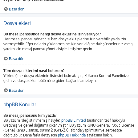
Başa dön
Dosya ekleri
Bu mesaj panosunda hangi dosya eklerine izin veriliyor?
Her mesaj panosu yöneticisi bazı dosya eki tiplerine izin verebilir ya da izin
vermeyebilir. Eğer nelerin yüklenmesine izin verildiğine dair şüpheleriniz varsa,
yardım için mesaj panosu yöneticisiyle iletişime geçin.
Başa dön
Tüm dosya eklerimi nasıl bulurum?
Yüklediğiniz dosya eklerinin listesini bulmak için, Kullanıcı Kontrol Panelinize
gidin ve dosya ekleri bölümüne giden bağlantıları izleyin.
Başa dön
phpBB Konuları
Bu mesaj panosunu kim yazdı?
Bu yazılım (değiştirilmemiş haliyle)
phpBB Limited
tarafından telif hakkıyla
üretilmiş ve genel dağıtıma çıkarılmıştır. Bu yazılım, GNU General Public License
(Genel Kamu Lisansı), sürüm 2 (GPL-2.0) altında yapılmıştır ve serbestçe
dağıtılabilir. Daha fazla detay için
phpBB Hakkında
sayfasına bakın.