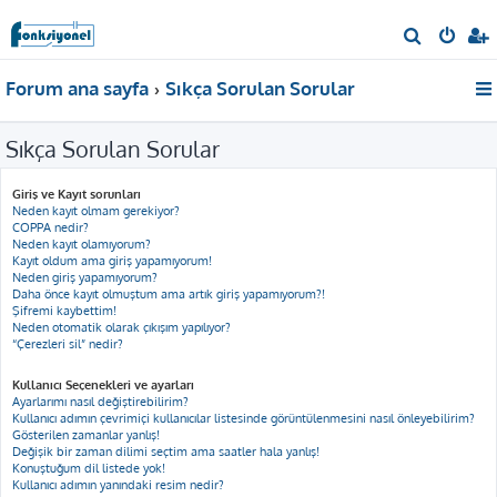
A
r
Forum ana sayfa
Sıkça Sorulan Sorular
a
Sıkça Sorulan Sorular
Giriş ve Kayıt sorunları
Neden kayıt olmam gerekiyor?
COPPA nedir?
Neden kayıt olamıyorum?
Kayıt oldum ama giriş yapamıyorum!
Neden giriş yapamıyorum?
Daha önce kayıt olmuştum ama artık giriş yapamıyorum?!
Şifremi kaybettim!
Neden otomatik olarak çıkışım yapılıyor?
“Çerezleri sil” nedir?
Kullanıcı Seçenekleri ve ayarları
Ayarlarımı nasıl değiştirebilirim?
Kullanıcı adımın çevrimiçi kullanıcılar listesinde görüntülenmesini nasıl önleyebilirim?
Gösterilen zamanlar yanlış!
Değişik bir zaman dilimi seçtim ama saatler hala yanlış!
Konuştuğum dil listede yok!
Kullanıcı adımın yanındaki resim nedir?