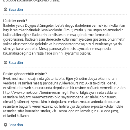
BBCode kullanarak uygulayabilirsiniz.
Başa dön
İfadeler nedir?
İfadeler ya da Duygusal Simgeler, belirli duygu ifadelerini vermek için kullanılan
küçük resimler halindeki kısa kodlardır. Örn. :) mutlu, :( ise üzgün anlamındadır.
Kullanabileceğiniz ifadelerin tam listesini mesaj gönderme formunda
görebilirsiniz. İfadeleri aşırı derecede kullanmamaya özen gösterin, onlar metin
yoksa okunmaz hale gelebilir ve bir moderatör mesajınızı düzenlemeye ya da
silmeye karar verebilir. Mesaj panosu yöneticisi ayrıca bir mesajınızda
kullanabileceğiniz en fazla ifade sınırını ayarlamış olabilir.
Başa dön
Resim gönderebilir miyim?
Evet, resimler mesajınızda gösterilebilir. Eğer yönetim dosya eklerine izin
verdiyse, resimleri mesaj panosuna yükleyebilirsiniz. Aksi takdirde, genel
erişilebilir bir web sunucusunda depolanan bir resime bağlantı vermelisiniz, örn.
http://www.ornek.com/benim-resmim.gif. Kendi bilgisayarınızda saklanan
resimlere bağlantı veremezsiniz (bilgisayarınız genel erişilebilir bir sunucu
olmadığı sürece). Ayrıca kimlik doğrulama mekanizmaları ardında depolanan
resimlere bağlantı veremezsiniz, ör. hotmail ya da yahoo e-posta kutularındaki
resimler, şifre korumları siteler, v.b. Resmi görüntülemek için BBCode [img]
etiketini kullanın.
Başa dön