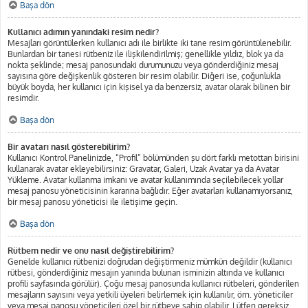
Başa dön
Kullanıcı adımın yanındaki resim nedir?
Mesajları görüntülerken kullanıcı adı ile birlikte iki tane resim görüntülenebilir.
Bunlardan bir tanesi rütbeniz ile ilişkilendirilmiş; genellikle yıldız, blok ya da
nokta şeklinde; mesaj panosundaki durumunuzu veya gönderdiğiniz mesaj
sayısına göre değişkenlik gösteren bir resim olabilir. Diğeri ise, çoğunlukla
büyük boyda, her kullanıcı için kişisel ya da benzersiz, avatar olarak bilinen bir
resimdir.
Başa dön
Bir avatarı nasıl gösterebilirim?
Kullanıcı Kontrol Panelinizde, “Profil” bölümünden şu dört farklı metottan birisini
kullanarak avatar ekleyebilirsiniz: Gravatar, Galeri, Uzak Avatar ya da Avatar
Yükleme. Avatar kullanma imkanı ve avatar kullanımında seçilebilecek yollar
mesaj panosu yöneticisinin kararına bağlıdır. Eğer avatarları kullanamıyorsanız,
bir mesaj panosu yöneticisi ile iletişime geçin.
Başa dön
Rütbem nedir ve onu nasıl değiştirebilirim?
Genelde kullanıcı rütbenizi doğrudan değiştirmeniz mümkün değildir (kullanıcı
rütbesi, gönderdiğiniz mesajın yanında bulunan isminizin altında ve kullanıcı
profili sayfasında görülür). Çoğu mesaj panosunda kullanıcı rütbeleri, gönderilen
mesajların sayısını veya yetkili üyeleri belirlemek için kullanılır, örn. yöneticiler
veya mesaj panosu yöneticileri özel bir rütbeye sahip olabilir. Lütfen gereksiz