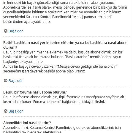
imlerindeki bir başlık güncellendiği zaman artık bildirim alabiliyorsunuz.
Aboneliklerde ise, farklı olarak, mesaj panosu genelinde bir başlık ya da forum
güncellendiğinde bildirim alacaksınız. Yer imleri ve abonelikler için bildirim
seçeneklerini Kullanıcı Kontrol Panelindeki “Mesaj panosu tercihleri”
bölümünden ayarlayabilirsiniz.
Başa dön
Belirli başlıkları nasıl yer imlerine eklerim ya da bu başlıklara nasıl abone
olurum?
Belirli bir başlığı yer imlerine eklemek ya da bu başlığa abone olmak için bir
başlıktaki üst ve alt kısımlarda bulunan “Başlık araçları” menüsünden uygun
bağlantıyı tıklayabilirsiniz.
Ayrıca bir başlığa cevap yazarken “Mesaja cevap geldiğinde bana bildir”
seçeneğini işaretleyerek başlığa abone olabilirsiniz.
Başa dön
Belirli bir foruma nasıl abone olurum?
Belirli bir foruma abone olmak için, ilgili foruma giriş yaptığınızda sayfanın alt
kısmında bulunan “Foruma abone ol” bağlantısına tıklayabilirsiniz.
Başa dön
Aboneliklerimi nasıl silerim?
Aboneliklerinizi, Kullanıcı Kontrol Panelinize giderek ve abonelikleriniz için
bağlantıları takip ederek silebilirsiniz.