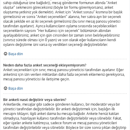
sahip olduğunuz izne bağlıdır)), mesaj gönderme formunun altında “Anket
oluştur” sekmesini göreceksiniz (böyle bir formu göremiyorsanız, anket
oluşturma yetkiniz yok demektir). Anket için “Anket sorusu” kısmına bir başlık
girmelisiniz ve sonra “Anket seçenekleri” alanına, her satıra ayrı bir seçenek
olacak şekilde en az iki seçenek girmelisiniz (bu sınır mesaj panosu yönetici
tarafından ayarlanır). Ayrıca kullanıcıların oylama sırasında seçebilecekleri
seçeneklerin sayısını “Her kullanıcı için seçenek” bölümünün altından
ayarlayabilirsiniz, anket için gün cinsinden bir zaman sınırı belirleyebilirsiniz
(sınırsız sürede olması için 0 yazın) ve son olarak eğer kullanıcıların kendi
oylarını değiştirme izni varsa oy verdikleri seçeneği değiştirebilirler.
Başa dön
Neden daha fazla anket seçeneği ekleyemiyorum?
Anket seçenekleri için sınır, mesaj panosu yöneticisi tarafından ayarlanır. Eğer
anketiniz için izin verilen miktardan daha fazla seçenek eklemeniz gerekiyorsa,
mesaj panosu yöneticisi ile iletişime geçin.
Başa dön
Bir anketi nasıl değiştirir veya silerim?
Anketlerde, mesajlar gibi sadece gönderen kullanıcı, bir moderatör veya bir
yönetici tarafından değiştirilebilir. Bir anketi değiştirmek için, başlığın ilk
mesajını tıklayın; ilgili anket daima bu mesaja bağlıdır. Ankete henüz katılan
olmadıysa, hazırlayan kullanıcı tarafından değiştirilebilir veya silinebilir. Fakat,
eğer üyeler ankete katılmışsa, sadece forum ve mesaj panosu yöneticileri
tarafından değiştirilebilir veya silinebilir. Böylece bir süre sonra şıkları değiştirip