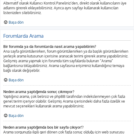
Alternatif olarak Kullanıcı Kontrol Paneliniz’den, direkt olarak kullanıcıların üye
adlarını girerek ekleyebilirsiniz. Ayrıca aynı sayfayı kullanarak kullanıcıları
listenizden silebilirsiniz.
Başa dön
Forumlarda Arama
Bir forumda ya da forumlarda nasıl arama yapabilirim?
Ana sayfa görüntülenirken, forum görüntülenirken ya da başlık görüntülenirken
yerleşik arama kutusunun içerisine aranacak terimi girerek arama yapabilirsiniz.
Gelişmiş arama yapmak için forumda tüm sayfalarda bulunan “Arama”
bağlantısına tıklayabilirsiniz. Arama sayfasına erişiminiz kullandığınız temaya
bağlı olarak değişebilir.
Başa dön
Neden arama yaptığımda sonuç çıkmıyor?
Yaptığınız arama, çok belirsiz ve phpBB tarafından indekslenmeyen çok fazla
genel terim içeriyor olabilir. Gelişmiş Arama içerisindeki daha fazla özellik ve
mevcut seçenekleri kullanarak arama yapabilirsiniz.
Başa dön
Neden arama yaptığımda boş bir sayfa çıkıyor!?
Arama sorgunuzla ilgili geri dönen çok fazla sonuç olduğu için web sunucusu