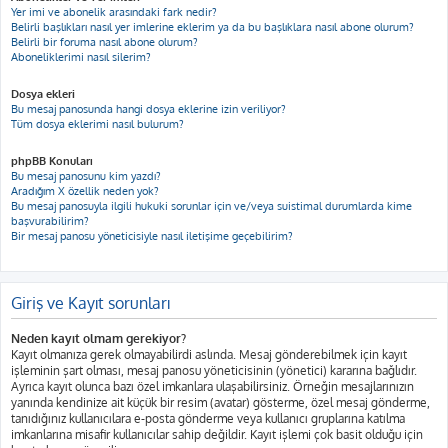
Yer imi ve abonelik arasındaki fark nedir?
Belirli başlıkları nasıl yer imlerine eklerim ya da bu başlıklara nasıl abone olurum?
Belirli bir foruma nasıl abone olurum?
Aboneliklerimi nasıl silerim?
Dosya ekleri
Bu mesaj panosunda hangi dosya eklerine izin veriliyor?
Tüm dosya eklerimi nasıl bulurum?
phpBB Konuları
Bu mesaj panosunu kim yazdı?
Aradığım X özellik neden yok?
Bu mesaj panosuyla ilgili hukuki sorunlar için ve/veya suistimal durumlarda kime
başvurabilirim?
Bir mesaj panosu yöneticisiyle nasıl iletişime geçebilirim?
Giriş ve Kayıt sorunları
Neden kayıt olmam gerekiyor?
Kayıt olmanıza gerek olmayabilirdi aslında. Mesaj gönderebilmek için kayıt
işleminin şart olması, mesaj panosu yöneticisinin (yönetici) kararına bağlıdır.
Ayrıca kayıt olunca bazı özel imkanlara ulaşabilirsiniz. Örneğin mesajlarınızın
yanında kendinize ait küçük bir resim (avatar) gösterme, özel mesaj gönderme,
tanıdığınız kullanıcılara e-posta gönderme veya kullanıcı gruplarına katılma
imkanlarına misafir kullanıcılar sahip değildir. Kayıt işlemi çok basit olduğu için