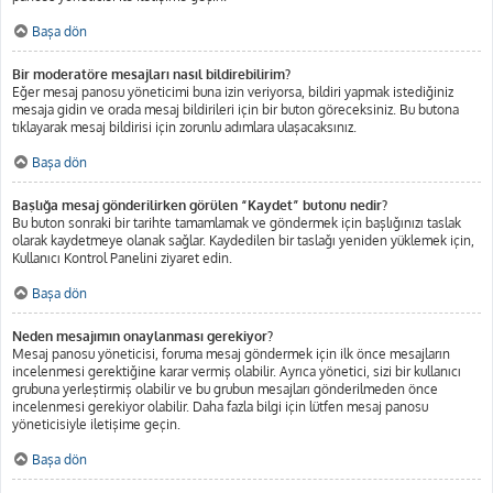
Başa dön
Bir moderatöre mesajları nasıl bildirebilirim?
Eğer mesaj panosu yöneticimi buna izin veriyorsa, bildiri yapmak istediğiniz
mesaja gidin ve orada mesaj bildirileri için bir buton göreceksiniz. Bu butona
tıklayarak mesaj bildirisi için zorunlu adımlara ulaşacaksınız.
Başa dön
Başlığa mesaj gönderilirken görülen “Kaydet” butonu nedir?
Bu buton sonraki bir tarihte tamamlamak ve göndermek için başlığınızı taslak
olarak kaydetmeye olanak sağlar. Kaydedilen bir taslağı yeniden yüklemek için,
Kullanıcı Kontrol Panelini ziyaret edin.
Başa dön
Neden mesajımın onaylanması gerekiyor?
Mesaj panosu yöneticisi, foruma mesaj göndermek için ilk önce mesajların
incelenmesi gerektiğine karar vermiş olabilir. Ayrıca yönetici, sizi bir kullanıcı
grubuna yerleştirmiş olabilir ve bu grubun mesajları gönderilmeden önce
incelenmesi gerekiyor olabilir. Daha fazla bilgi için lütfen mesaj panosu
yöneticisiyle iletişime geçin.
Başa dön