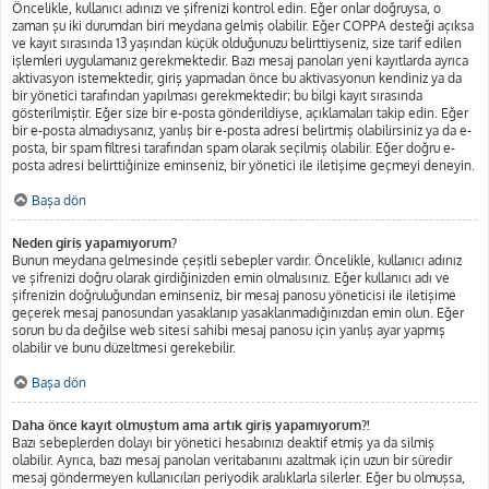
Öncelikle, kullanıcı adınızı ve şifrenizi kontrol edin. Eğer onlar doğruysa, o
zaman şu iki durumdan biri meydana gelmiş olabilir. Eğer COPPA desteği açıksa
ve kayıt sırasında 13 yaşından küçük olduğunuzu belirttiyseniz, size tarif edilen
işlemleri uygulamanız gerekmektedir. Bazı mesaj panoları yeni kayıtlarda ayrıca
aktivasyon istemektedir, giriş yapmadan önce bu aktivasyonun kendiniz ya da
bir yönetici tarafından yapılması gerekmektedir; bu bilgi kayıt sırasında
gösterilmiştir. Eğer size bir e-posta gönderildiyse, açıklamaları takip edin. Eğer
bir e-posta almadıysanız, yanlış bir e-posta adresi belirtmiş olabilirsiniz ya da e-
posta, bir spam filtresi tarafından spam olarak seçilmiş olabilir. Eğer doğru e-
posta adresi belirttiğinize eminseniz, bir yönetici ile iletişime geçmeyi deneyin.
Başa dön
Neden giriş yapamıyorum?
Bunun meydana gelmesinde çeşitli sebepler vardır. Öncelikle, kullanıcı adınız
ve şifrenizi doğru olarak girdiğinizden emin olmalısınız. Eğer kullanıcı adı ve
şifrenizin doğruluğundan eminseniz, bir mesaj panosu yöneticisi ile iletişime
geçerek mesaj panosundan yasaklanıp yasaklanmadığınızdan emin olun. Eğer
sorun bu da değilse web sitesi sahibi mesaj panosu için yanlış ayar yapmış
olabilir ve bunu düzeltmesi gerekebilir.
Başa dön
Daha önce kayıt olmuştum ama artık giriş yapamıyorum?!
Bazı sebeplerden dolayı bir yönetici hesabınızı deaktif etmiş ya da silmiş
olabilir. Ayrıca, bazı mesaj panoları veritabanını azaltmak için uzun bir süredir
mesaj göndermeyen kullanıcıları periyodik aralıklarla silerler. Eğer bu olmuşsa,