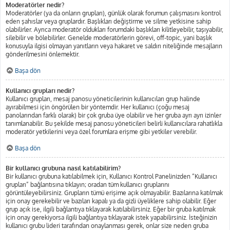
Moderatörler nedir?
Moderatörler (ya da onların grupları), günlük olarak forumun çalışmasını kontrol
eden şahıslar veya gruplardır. Başlıkları değiştirme ve silme yetkisine sahip
olabilirler. Ayrıca moderatör oldukları forumdaki başlıkları kilitleyebilir, taşıyabilir,
silebilir ve bölebilirler. Genelde moderatörlerin görevi, off-topic, yani başlık
konusuyla ilgisi olmayan yanıtların veya hakaret ve saldırı niteliğinde mesajların
gönderilmesini önlemektir.
Başa dön
Kullanıcı grupları nedir?
Kullanıcı grupları, mesaj panosu yöneticilerinin kullanıcıları grup halinde
ayırabilmesi için öngörülen bir yöntemdir. Her kullanıcı (çoğu mesaj
panolarından farklı olarak) bir çok gruba üye olabilir ve her gruba ayrı ayrı izinler
tanımlanabilir. Bu şekilde mesaj panosu yöneticileri belirli kullanıcılara rahatlıkla
moderatör yetkilerini veya özel forumlara erişme gibi yetkiler verebilir.
Başa dön
Bir kullanıcı grubuna nasıl katılabilirim?
Bir kullanıcı grubuna katılabilmek için, Kullanıcı Kontrol Panelinizden “Kullanıcı
grupları” bağlantısına tıklayın; oradan tüm kullanıcı gruplarını
görüntüleyebilirsiniz. Grupların tümü erişime açık olmayabilir. Bazılarına katılmak
için onay gerekebilir ve bazıları kapalı ya da gizli üyeliklere sahip olabilir. Eğer
grup açık ise, ilgili bağlantıya tıklayarak katılabilirsiniz. Eğer bir gruba katılmak
için onay gerekiyorsa ilgili bağlantıya tıklayarak istek yapabilirsiniz. İsteğinizin
kullanıcı grubu lideri tarafından onaylanması gerek, onlar size neden gruba