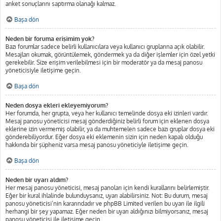
anket sonuçlarını saptırma olanağı kalmaz.
Başa dön
Neden bir foruma erişimim yok?
Bazı forumlar sadece belirli kullanıcılara veya kullanıcı gruplarına açık olabilir.
Mesajları okumak, görüntülemek, göndermek ya da diğer işlemler için özel yetki
gerekebilir. Size erişim verilebilmesi için bir moderatör ya da mesaj panosu
yöneticisiyle iletişime geçin.
Başa dön
Neden dosya ekleri ekleyemiyorum?
Her forumda, her grupta, veya her kullanıcı temelinde dosya eki izinleri vardır.
Mesaj panosu yöneticisi mesaj gönderdiğiniz belirli forum için eklenen dosya
eklerine izin vermemiş olabilir, ya da muhtemelen sadece bazı gruplar dosya eki
gönderebiliyordur. Eğer dosya eki eklemenin sizin için neden kapalı olduğu
hakkında bir şüpheniz varsa mesaj panosu yöneticiyle iletişime geçin.
Başa dön
Neden bir uyarı aldım?
Her mesaj panosu yöneticisi, mesaj panoları için kendi kurallarını belirlemiştir.
Eğer bir kural ihlalinde bulunduysanız, uyarı alabilirsiniz. Not: Bu durum, mesaj
panosu yöneticisi’nin kararındadır ve phpBB Limited verilen bu uyarı ile ilgili
herhangi bir şey yapamaz. Eğer neden bir uyarı aldığınızı bilmiyorsanız, mesaj
panosu yöneticisi ile iletişime geçin.