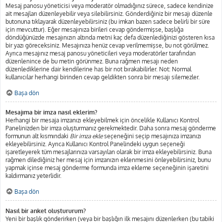
Mesaj panosu yöneticisi veya moderatör olmadığınız sürece, sadece kendinize
ait mesajları düzenleyebilir veya silebilirsiniz. Gönderdiğiniz bir mesajı düzenle
butonuna tıklayarak düzenleyebilirsiniz (bu imkan bazen sadece belirli bir süre
için mevcuttur). Eğer mesajınıza birileri cevap göndermişse, başlığa
döndüğünüzde mesajınızın altında metni kaç defa düzenlediğinizi gösteren kısa
bir yazı göreceksiniz. Mesajınıza henüz cevap verilmemişse, bu not görülmez.
Ayrıca mesajınız mesaj panosu yöneticileri veya moderatörler tarafından
düzenlenince de bu metin görünmez. Buna rağmen mesajı neden
düzenlediklerine dair kendilerine has bir not bırakabilirler. Not: Normal
kullanıcılar herhangi birinden cevap geldikten sonra bir mesajı silemezler.
Başa dön
Mesajıma bir imza nasıl eklerim?
Herhangi bir mesaja imzanızı ekleyebilmek için öncelikle Kullanıcı Kontrol
Panelinizden bir imza oluşturmanız gerekmektedir. Daha sonra mesaj gönderme
formunun alt kısmındaki
Bir imza ekle
seçeneğini seçip mesajınıza imzanızı
ekleyebilirsiniz. Ayrıca Kullanıcı Kontrol Panelindeki uygun seçeneği
işaretleyerek tüm mesajlarınıza varsayılan olarak bir imza ekleyebilirsiniz. Buna
rağmen dilediğiniz her mesaj için imzanızın eklenmesini önleyebilirsiniz, bunu
yapmak içinse mesaj gönderme formunda imza ekleme seçeneğinin işaretini
kaldırmanız yeterlidir.
Başa dön
Nasıl bir anket oluştururum?
Yeni bir başlık gönderirken (veya bir başlığın ilk mesajını düzenlerken (bu tabiki