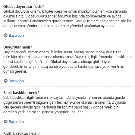
Global duyurular nedir?
Global duyurular önemli bilgiler içerir ve onları mümkün olan en kısa zamanda
okumalısınız. Global duyurular her forumun başında görünecektir ve ayrıca
Kullanıcı Kontrol Panelinizden görebilirsiniz. Gerekli izinlere sahipseniz sizde bir
global duyuru gönderebilirsiniz, bu izinler yönetici tarafından ayarlanır.
Başa dön
Duyurular nedir?
Duyurular çoğu zaman önemli bilgileri içerir. Mesaj panosundaki duyuruları
mümkün olan en kısa zamanda okumalısınız. Duyurular, ilgili forumdaki başlıkların
en üst tarafında görüntülenir. Global duyurularda olduğu gibi, duyuru
gönderebilmeniz için mesaj panosu yöneticisi tarafından size yetki verilmiş
olması gerekir.
Başa dön
Sabit başlıklar nedir?
Sabit başlıklar, ilgili forumun ilk sayfasında, duyuruların hemen altında görülür.
Çoğu zaman önemli bilgileri içerirler, mümkünse okumanızı öneririz. Duyurular
için geçerli olduğu gibi, herhangi bir foruma sabit başlık göndermek için
gereken yetkileri mesaj panosu yöneticisi belirler.
Başa dön
Kilitli başlıklar nedir?