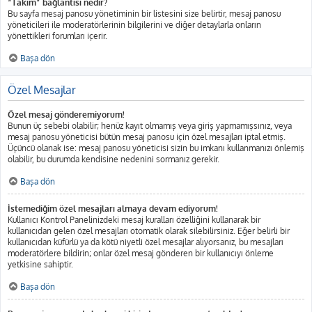
“Takım” bağlantısı nedir?
Bu sayfa mesaj panosu yönetiminin bir listesini size belirtir, mesaj panosu
yöneticileri ile moderatörlerinin bilgilerini ve diğer detaylarla onların
yönettikleri forumları içerir.
Başa dön
Özel Mesajlar
Özel mesaj gönderemiyorum!
Bunun üç sebebi olabilir; henüz kayıt olmamış veya giriş yapmamışsınız, veya
mesaj panosu yöneticisi bütün mesaj panosu için özel mesajları iptal etmiş.
Üçüncü olanak ise: mesaj panosu yöneticisi sizin bu imkanı kullanmanızı önlemiş
olabilir, bu durumda kendisine nedenini sormanız gerekir.
Başa dön
İstemediğim özel mesajları almaya devam ediyorum!
Kullanıcı Kontrol Panelinizdeki mesaj kuralları özelliğini kullanarak bir
kullanıcıdan gelen özel mesajları otomatik olarak silebilirsiniz. Eğer belirli bir
kullanıcıdan küfürlü ya da kötü niyetli özel mesajlar alıyorsanız, bu mesajları
moderatörlere bildirin; onlar özel mesaj gönderen bir kullanıcıyı önleme
yetkisine sahiptir.
Başa dön