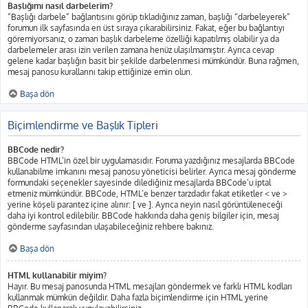
Başlığımı nasıl darbelerim?
“Başlığı darbele” bağlantısını görüp tıkladığınız zaman, başlığı “darbeleyerek”
forumun ilk sayfasında en üst sıraya çıkarabilirsiniz. Fakat, eğer bu bağlantıyı
göremiyorsanız, o zaman başlık darbeleme özelliği kapatılmış olabilir ya da
darbelemeler arası izin verilen zamana henüz ulaşılmamıştır. Ayrıca cevap
gelene kadar başlığın basit bir şekilde darbelenmesi mümkündür. Buna rağmen,
mesaj panosu kurallarını takip ettiğinize emin olun.
Başa dön
Biçimlendirme ve Başlık Tipleri
BBCode nedir?
BBCode HTML’in özel bir uygulamasıdır. Foruma yazdığınız mesajlarda BBCode
kullanabilme imkanını mesaj panosu yöneticisi belirler. Ayrıca mesaj gönderme
formundaki seçenekler sayesinde dilediğiniz mesajlarda BBCode’u iptal
etmeniz mümkündür. BBCode, HTML’e benzer tarzdadır fakat etiketler < ve >
yerine köşeli parantez içine alınır: [ ve ]. Ayrıca neyin nasıl görüntüleneceği
daha iyi kontrol edilebilir. BBCode hakkında daha geniş bilgiler için, mesaj
gönderme sayfasından ulaşabileceğiniz rehbere bakınız.
Başa dön
HTML kullanabilir miyim?
Hayır. Bu mesaj panosunda HTML mesajları göndermek ve farklı HTML kodları
kullanmak mümkün değildir. Daha fazla biçimlendirme için HTML yerine