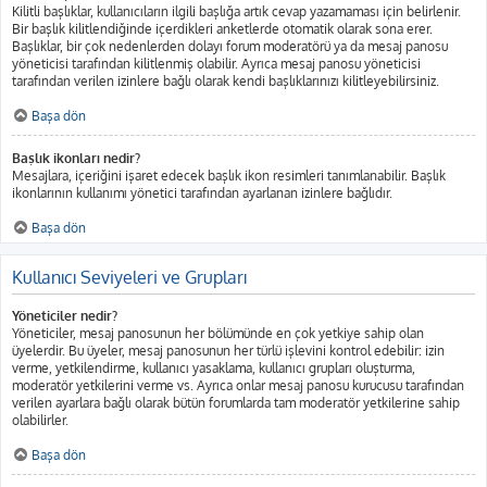
Kilitli başlıklar, kullanıcıların ilgili başlığa artık cevap yazamaması için belirlenir.
Bir başlık kilitlendiğinde içerdikleri anketlerde otomatik olarak sona erer.
Başlıklar, bir çok nedenlerden dolayı forum moderatörü ya da mesaj panosu
yöneticisi tarafından kilitlenmiş olabilir. Ayrıca mesaj panosu yöneticisi
tarafından verilen izinlere bağlı olarak kendi başlıklarınızı kilitleyebilirsiniz.
Başa dön
Başlık ikonları nedir?
Mesajlara, içeriğini işaret edecek başlık ikon resimleri tanımlanabilir. Başlık
ikonlarının kullanımı yönetici tarafından ayarlanan izinlere bağlıdır.
Başa dön
Kullanıcı Seviyeleri ve Grupları
Yöneticiler nedir?
Yöneticiler, mesaj panosunun her bölümünde en çok yetkiye sahip olan
üyelerdir. Bu üyeler, mesaj panosunun her türlü işlevini kontrol edebilir: izin
verme, yetkilendirme, kullanıcı yasaklama, kullanıcı grupları oluşturma,
moderatör yetkilerini verme vs. Ayrıca onlar mesaj panosu kurucusu tarafından
verilen ayarlara bağlı olarak bütün forumlarda tam moderatör yetkilerine sahip
olabilirler.
Başa dön