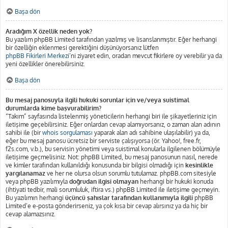
Başa dön
Aradığım X özellik neden yok?
Bu yazılım phpBB Limited tarafından yazılmış ve lisanslanmıştır. Eğer herhangi
bir özelliğin eklenmesi gerektiğini düşünüyorsanız lütfen
phpBB Fikirleri Merkezi
’ni ziyaret edin, oradan mevcut fikirlere oy verebilir ya da
yeni özellikler önerebilirsiniz.
Başa dön
Bu mesaj panosuyla ilgili hukuki sorunlar için ve/veya suistimal
durumlarda kime başvurabilirim?
“Takım” sayfasında listelenmiş yöneticilerin herhangi biri ile şikayetleriniz için
iletişime geçebilirsiniz. Eğer onlardan cevap alamıyorsanız, o zaman alan adının
sahibi ile (bir
whois sorgulaması
yaparak alan adı sahibine ulaşılabilir) ya da,
eğer bu mesaj panosu ücretsiz bir serviste çalışıyorsa (ör. Yahoo!, free.fr,
f2s.com, v.b.), bu servisin yönetimi veya suistimal konularla ilgilenen bölümüyle
iletişime geçmelisiniz. Not: phpBB Limited, bu mesaj panosunun nasıl, nerede
ve kimler tarafından kullanıldığı konusunda bir bilgisi olmadığı için
kesinlikle
yargılanamaz
ve her ne olursa olsun sorumlu tutulamaz. phpBB.com sitesiyle
veya phpBB yazılımıyla
doğrudan ilgisi olmayan
herhangi bir hukuki konuda
(ihtiyati tedbir, mali sorumluluk, iftira vs.) phpBB Limited ile iletişime geçmeyin.
Bu yazılımın herhangi
üçüncü şahıslar tarafından kullanımıyla ilgili
phpBB
Limited’e e-posta gönderirseniz, ya çok kısa bir cevap alırsınız ya da hiç bir
cevap alamazsınız.