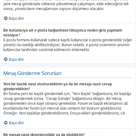
yere mesaj gönderipte rütbenizi yükseltmeye çalışmayın, elde edeceğiniz tek
sonuç, yöneticilerin mesajlarınızın sayısını düşürmesi olacaktır.
Başa dön
Bir kullanıcıya ait e-posta bağlantısını tıklayınca neden giriş yapmam
isteniyor?
E-posta formunu kullanarak sadece kayıtlı kullanıcılar e-posta gönderebilir (eğer
yönetici bu özelliği aktifleştirdiyse). Bunun sebebi, e-posta sisteminin anonim
kullanıcılar tarafından suistimal edilmesini önlemektir.
Başa dön
Mesaj Gönderme Sorunları
Yeni bir başlık nasıl oluşturabilirim ya da bir mesaja nasıl cevap
gönderebilirim?
Bir foruma yeni bir başlık göndermek için, "Yeni Başlık" bağlantısına, bir başlığa
cevap göndermek içinse, "Cevap Gönder" bağlantısına tıklayın. Bir mesaj
göndermeden önce kayıt olmanız gerekebilir. Forum ve başlık ekranlarının alt
kısımlarında her forum için mevcut olan izinlerin bir listesini görebilirsiniz.
Örneğin: Yeni başlıklar gönderebilirsiniz, Dosya ekleri gönderebilirsiniz, v.b.
Başa dön
Bir mesajı nasıl düzenleyebilir ya da silebilirim?