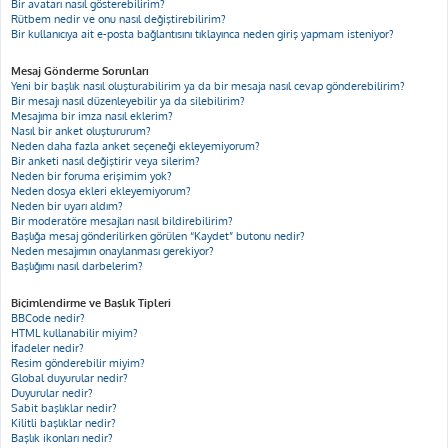
Bir avatarı nasıl gösterebilirim?
Rütbem nedir ve onu nasıl değiştirebilirim?
Bir kullanıcıya ait e-posta bağlantısını tıklayınca neden giriş yapmam isteniyor?
Mesaj Gönderme Sorunları
Yeni bir başlık nasıl oluşturabilirim ya da bir mesaja nasıl cevap gönderebilirim?
Bir mesajı nasıl düzenleyebilir ya da silebilirim?
Mesajıma bir imza nasıl eklerim?
Nasıl bir anket oluştururum?
Neden daha fazla anket seçeneği ekleyemiyorum?
Bir anketi nasıl değiştirir veya silerim?
Neden bir foruma erişimim yok?
Neden dosya ekleri ekleyemiyorum?
Neden bir uyarı aldım?
Bir moderatöre mesajları nasıl bildirebilirim?
Başlığa mesaj gönderilirken görülen “Kaydet” butonu nedir?
Neden mesajımın onaylanması gerekiyor?
Başlığımı nasıl darbelerim?
Biçimlendirme ve Başlık Tipleri
BBCode nedir?
HTML kullanabilir miyim?
İfadeler nedir?
Resim gönderebilir miyim?
Global duyurular nedir?
Duyurular nedir?
Sabit başlıklar nedir?
Kilitli başlıklar nedir?
Başlık ikonları nedir?