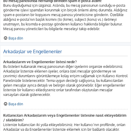
Bu mesaj panosunda herhangi birinden spam e-posta aldım!
Bunu duyduğumuz için üzgünüz. Aslında, bu mesaj panosunun sunduğu e-posta
gönderme işlevi spamdan korunmak için birçok önlemi almış durumda. Aldığınız
spam e-postanın bir kopyasını mesaj panosu yöneticisine gönderin. Özellikle
aldığınız e-posta’nın başlık kısmını (to (kime), subject (konu) vs.) iletmeyi
unutmayın, bu kısımda e-postayı gönderen kullanıcı hakkında bilgiler bulunur.
Mesaj panosu yöneticileri bu bilgilerle meseleyi takip edebilir.
Başa dön
Arkadaşlar ve Engellenenler
Arkadaşlarım ve Engellenenler listesi nedir?
Bu listeleri kullanarak mesaj panosunun diğer üyelerini organize edebilirsiniz.
Arkadaşlar listenize eklenen üyeler, onlara özel mesajlar göndermeye ve
çevrimiçi durumlarını görüntülemeye kolay erişim sağlamak için Kullanıcı Kontrol
Panelinizde listelenecektir. Tema uygun desteği sağlıyorsa, bu kullanıcılardan
gelen mesajlar ayrıca detaylı ve belirgin olarak görünebilir. Eğer engellenenler
listenize bir kullanıcı eklediyseniz onlar tarafından oluşturulan mesajlar
varsayılan olarak gizlenecektir.
Başa dön
Kullanıcıları Arkadaşlarım veya Engellenenler listesine nasıl ekleyebilirim
/ silebilirim?
Listenize kullanıcıları iki yolla ekleyebilirsiniz. Her kullanıcı’nın profilinde, onları
Arkadaşlar ya da Engellenenler listenize eklemek için bir bağlantı olacaktır.