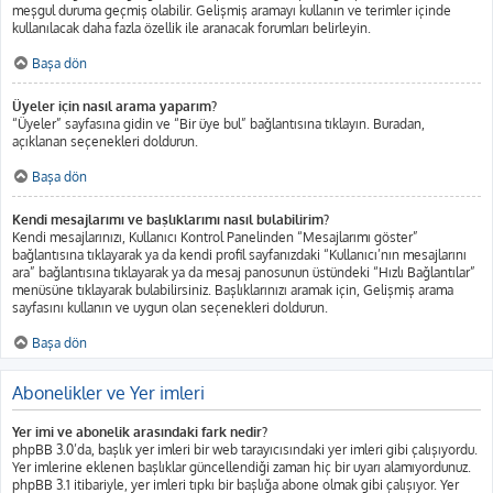
meşgul duruma geçmiş olabilir. Gelişmiş aramayı kullanın ve terimler içinde
kullanılacak daha fazla özellik ile aranacak forumları belirleyin.
Başa dön
Üyeler için nasıl arama yaparım?
“Üyeler” sayfasına gidin ve “Bir üye bul” bağlantısına tıklayın. Buradan,
açıklanan seçenekleri doldurun.
Başa dön
Kendi mesajlarımı ve başlıklarımı nasıl bulabilirim?
Kendi mesajlarınızı, Kullanıcı Kontrol Panelinden “Mesajlarımı göster”
bağlantısına tıklayarak ya da kendi profil sayfanızdaki “Kullanıcı’nın mesajlarını
ara” bağlantısına tıklayarak ya da mesaj panosunun üstündeki “Hızlı Bağlantılar”
menüsüne tıklayarak bulabilirsiniz. Başlıklarınızı aramak için, Gelişmiş arama
sayfasını kullanın ve uygun olan seçenekleri doldurun.
Başa dön
Abonelikler ve Yer imleri
Yer imi ve abonelik arasındaki fark nedir?
phpBB 3.0’da, başlık yer imleri bir web tarayıcısındaki yer imleri gibi çalışıyordu.
Yer imlerine eklenen başlıklar güncellendiği zaman hiç bir uyarı alamıyordunuz.
phpBB 3.1 itibariyle, yer imleri tıpkı bir başlığa abone olmak gibi çalışıyor. Yer