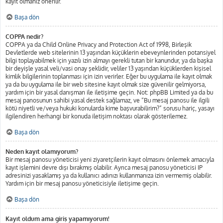
kayıt olmanız önerilir.
Başa dön
COPPA nedir?
COPPA ya da Child Online Privacy and Protection Act of 1998, Birleşik
Devletlerde web sitelerinin 13 yaşından küçüklerin ebeveynlerinden potansiyel
bilgi toplayabilmek için yazılı izin almayı gerekli tutan bir kanundur, ya da başka
bir deyişle yasal veli/vasi onay şeklidir, veliler 13 yaşından küçüklerden kişisel
kimlik bilgilerinin toplanması için izin verirler. Eğer bu uygulama ile kayıt olmak
ya da bu uygulama ile bir web sitesine kayıt olmak size güvenilir gelmiyorsa,
yardım için bir yasal danışman ile iletişime geçin. Not: phpBB Limited ya da bu
mesaj panosunun sahibi yasal destek sağlamaz, ve “Bu mesaj panosu ile ilgili
kötü niyetli ve/veya hukuki konularda kime başvurabilirim?” sorusu hariç, yasayı
ilgilendiren herhangi bir konuda iletişim noktası olarak gösterilemez.
Başa dön
Neden kayıt olamıyorum?
Bir mesaj panosu yöneticisi yeni ziyaretçilerin kayıt olmasını önlemek amacıyla
kayıt işlemini devre dışı bırakmış olabilir. Ayrıca mesaj panosu yöneticisi IP
adresinizi yasaklamış ya da kullanıcı adınızı kullanmanıza izin vermemiş olabilir.
Yardım için bir mesaj panosu yöneticisiyle iletişime geçin.
Başa dön
Kayıt oldum ama giriş yapamıyorum!