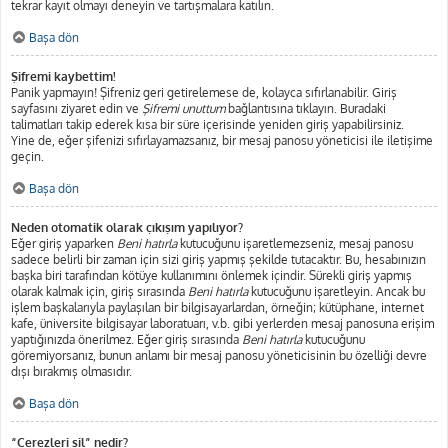
tekrar kayıt olmayı deneyin ve tartışmalara katılın.
Başa dön
Şifremi kaybettim!
Panik yapmayın! Şifreniz geri getirelemese de, kolayca sıfırlanabilir. Giriş
sayfasını ziyaret edin ve
Şifremi unuttum
bağlantısına tıklayın. Buradaki
talimatları takip ederek kısa bir süre içerisinde yeniden giriş yapabilirsiniz.
Yine de, eğer şifenizi sıfırlayamazsanız, bir mesaj panosu yöneticisi ile iletişime
geçin.
Başa dön
Neden otomatik olarak çıkışım yapılıyor?
Eğer giriş yaparken
Beni hatırla
kutucuğunu işaretlemezseniz, mesaj panosu
sadece belirli bir zaman için sizi giriş yapmış şekilde tutacaktır. Bu, hesabınızın
başka biri tarafından kötüye kullanımını önlemek içindir. Sürekli giriş yapmış
olarak kalmak için, giriş sırasında
Beni hatırla
kutucuğunu işaretleyin. Ancak bu
işlem başkalarıyla paylaşılan bir bilgisayarlardan, örneğin; kütüphane, internet
kafe, üniversite bilgisayar laboratuarı, v.b. gibi yerlerden mesaj panosuna erişim
yaptığınızda önerilmez. Eğer giriş sırasında
Beni hatırla
kutucuğunu
göremiyorsanız, bunun anlamı bir mesaj panosu yöneticisinin bu özelliği devre
dışı bırakmış olmasıdır.
Başa dön
“Çerezleri sil” nedir?