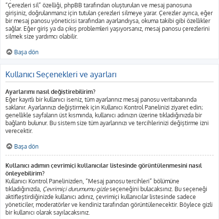
“Çerezleri sil” özelliği, phpBB tarafından oluşturulan ve mesaj panosuna
girişiniz, doğrulanmanız için tutulan çerezleri silmeye yarar. Çerezler ayrıca, eğer
bir mesaj panosu yöneticisi tarafından ayarlandıysa, okuma takibi gibi özellikler
sağlar. Eğer giriş ya da çıkış problemleri yaşıyorsanız, mesaj panosu çerezlerini
silmek size yardımcı olabilir.
Başa dön
Kullanıcı Seçenekleri ve ayarları
Ayarlarımı nasıl değiştirebilirim?
Eğer kayıtlı bir kullanıcı iseniz, tüm ayarlarınız mesaj panosu veritabanında
saklanır. Ayarlarınızı değiştirmek için Kullanıcı Kontrol Panelinizi ziyaret edin;
genellikle sayfaların üst kısmında, kullanıcı adınızın üzerine tıkladığınızda bir
bağlantı bulunur. Bu sistem size tüm ayarlarınızı ve tercihlerinizi değiştirme izni
verecektir.
Başa dön
Kullanıcı adımın çevrimiçi kullanıcılar listesinde görüntülenmesini nasıl
önleyebilirim?
Kullanıcı Kontrol Panelinizden, “Mesaj panosu tercihleri” bölümüne
tıkladığınızda,
Çevrimiçi durumumu gizle
seçeneğini bulacaksınız. Bu seçeneği
aktifleştirdiğinizde kullanıcı adınız, çevrimiçi kullanıcılar listesinde sadece
yöneticiler, moderatörler ve kendiniz tarafından görüntülenecektir. Böylece gizli
bir kullanıcı olarak sayılacaksınız.