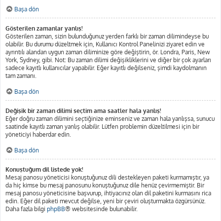
Başa dön
Gösterilen zamanlar yanlış!
Gösterilen zaman, sizin bulunduğunuz yerden farklı bir zaman dilimindeyse bu
olabilir. Bu durumu düzeltmek için, Kullanıcı Kontrol Panelinizi ziyaret edin ve
ayrıntılı alandan uygun zaman diliminize göre değiştirin, ör. Londra, Paris, New
York, Sydney, gibi. Not: Bu zaman dilimi değişikliklerini ve diğer bir çok ayarları
sadece kayıtlı kullanıcılar yapabilir. Eğer kayıtlı değilseniz, şimdi kaydolmanın
tam zamanı.
Başa dön
Değişik bir zaman dilimi seçtim ama saatler hala yanlış!
Eğer doğru zaman dilimini seçtiğinize eminseniz ve zaman hala yanlışsa, sunucu
saatinde kayıtlı zaman yanlış olabilir. Lütfen problemin düzeltilmesi için bir
yöneticiyi haberdar edin.
Başa dön
Konuştuğum dil listede yok!
Mesaj panosu yöneticisi konuştuğunuz dili destekleyen paketi kurmamıştır, ya
da hiç kimse bu mesaj panosunu konuştuğunuz dile henüz çevirmemiştir. Bir
mesaj panosu yöneticisine başvurup, ihtiyacınız olan dil paketini kurmasını rica
edin. Eğer dil paketi mevcut değilse, yeni bir çeviri oluşturmakta özgürsünüz.
Daha fazla bilgi
phpBB
® websitesinde bulunabilir.