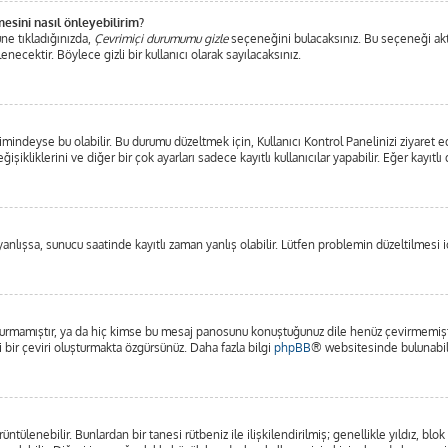
mesini nasıl önleyebilirim?
ne tıkladığınızda,
Çevrimiçi durumumu gizle
seçeneğini bulacaksınız. Bu seçeneği aktifl
ecektir. Böylece gizli bir kullanıcı olarak sayılacaksınız.
mindeyse bu olabilir. Bu durumu düzeltmek için, Kullanıcı Kontrol Panelinizi ziyaret e
işikliklerini ve diğer bir çok ayarları sadece kayıtlı kullanıcılar yapabilir. Eğer kayı
lışsa, sunucu saatinde kayıtlı zaman yanlış olabilir. Lütfen problemin düzeltilmesi iç
rmamıştır, ya da hiç kimse bu mesaj panosunu konuştuğunuz dile henüz çevirmemiştir.
i bir çeviri oluşturmakta özgürsünüz. Daha fazla bilgi
phpBB
® websitesinde bulunabili
görüntülenebilir. Bunlardan bir tanesi rütbeniz ile ilişkilendirilmiş; genellikle yıldız