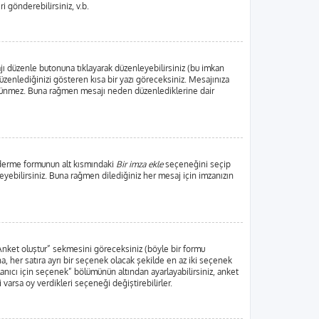
ri gönderebilirsiniz, v.b.
jı düzenle butonuna tıklayarak düzenleyebilirsiniz (bu imkan
zenlediğinizi gösteren kısa bir yazı göreceksiniz. Mesajınıza
örünmez. Buna rağmen mesajı neden düzenlediklerine dair
nderme formunun alt kısmındaki
Bir imza ekle
seçeneğini seçip
leyebilirsiniz. Buna rağmen dilediğiniz her mesaj için imzanızın
“Anket oluştur” sekmesini göreceksiniz (böyle bir formu
, her satıra ayrı bir seçenek olacak şekilde en az iki seçenek
lanıcı için seçenek” bölümünün altından ayarlayabilirsiniz, anket
i varsa oy verdikleri seçeneği değiştirebilirler.