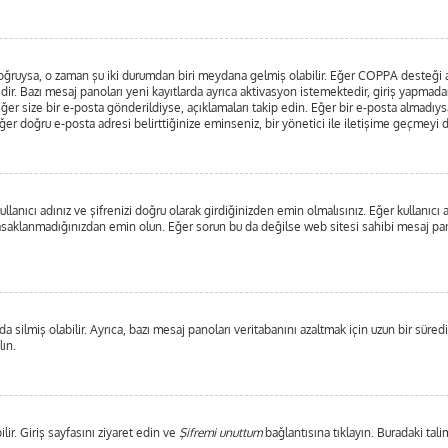
ar doğruysa, o zaman şu iki durumdan biri meydana gelmiş olabilir. Eğer COPPA desteği
edir. Bazı mesaj panoları yeni kayıtlarda ayrıca aktivasyon istemektedir, giriş yapma
ğer size bir e-posta gönderildiyse, açıklamaları takip edin. Eğer bir e-posta almadıysan
 Eğer doğru e-posta adresi belirttiğinize eminseniz, bir yönetici ile iletişime geçmeyi
lanıcı adınız ve şifrenizi doğru olarak girdiğinizden emin olmalısınız. Eğer kullanıc
saklanmadığınızdan emin olun. Eğer sorun bu da değilse web sitesi sahibi mesaj pano
 silmiş olabilir. Ayrıca, bazı mesaj panoları veritabanını azaltmak için uzun bir süredi
lın.
lir. Giriş sayfasını ziyaret edin ve
Şifremi unuttum
bağlantısına tıklayın. Buradaki tali