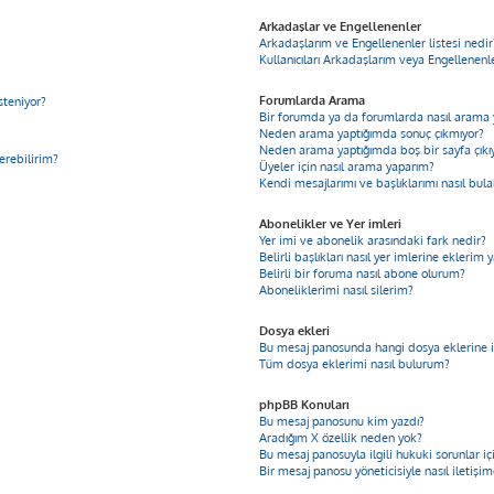
Arkadaşlar ve Engellenenler
Arkadaşlarım ve Engellenenler listesi nedir
Kullanıcıları Arkadaşlarım veya Engellenenler
Forumlarda Arama
steniyor?
Bir forumda ya da forumlarda nasıl arama 
Neden arama yaptığımda sonuç çıkmıyor?
Neden arama yaptığımda boş bir sayfa çıkı
derebilirim?
Üyeler için nasıl arama yaparım?
Kendi mesajlarımı ve başlıklarımı nasıl bula
Abonelikler ve Yer imleri
Yer imi ve abonelik arasındaki fark nedir?
Belirli başlıkları nasıl yer imlerine ekleri
Belirli bir foruma nasıl abone olurum?
Aboneliklerimi nasıl silerim?
Dosya ekleri
Bu mesaj panosunda hangi dosya eklerine iz
Tüm dosya eklerimi nasıl bulurum?
phpBB Konuları
Bu mesaj panosunu kim yazdı?
Aradığım X özellik neden yok?
Bu mesaj panosuyla ilgili hukuki sorunlar 
Bir mesaj panosu yöneticisiyle nasıl iletişi