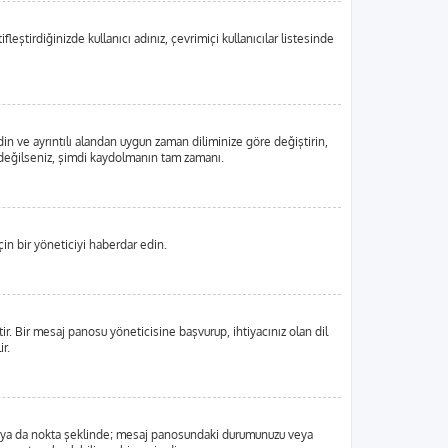
eştirdiğinizde kullanıcı adınız, çevrimiçi kullanıcılar listesinde
din ve ayrıntılı alandan uygun zaman diliminize göre değiştirin,
tlı değilseniz, şimdi kaydolmanın tam zamanı.
in bir yöneticiyi haberdar edin.
 Bir mesaj panosu yöneticisine başvurup, ihtiyacınız olan dil
r.
, blok ya da nokta şeklinde; mesaj panosundaki durumunuzu veya