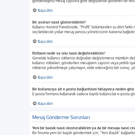
gönderdiğiniz mesaj sayısına göre değişkenlik gösteren bir resim o
Başa dön
Bir avatarı nasıl gösterebilirim?
Kullanıcı Kontrol Panelinizde, “Profil” bölümünden şu dört farklı 
seçilebilecek yollar mesaj panosu yöneticisinin kararına bağlıdır.
Başa dön
Rütbem nedir ve onu nasıl değiştirebilirim?
Genelde kullanıcı rütbenizi doğrudan değiştirmeniz mümkün değild
kullanıcı rütbeleri, gönderilen mesajların sayısını veya yetkili üy
rütbenizi yükseltmeye çalışmayın, elde edeceğiniz tek sonuç, yöne
Başa dön
Bir kullanıcıya ait e-posta bağlantısını tıklayınca neden gir
E-posta formunu kullanarak sadece kayıtlı kullanıcılar e-posta gö
Başa dön
Mesaj Gönderme Sorunları
Yeni bir başlık nasıl oluşturabilirim ya da bir mesaja nasıl c
Bir foruma yeni bir başlık göndermek için, "Yeni Başlık" bağlan