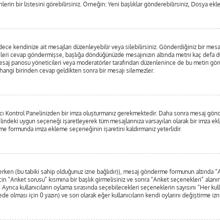
lerin bir listesini görebilirsiniz. Örneğin: Yeni başlıklar gönderebilirsiniz, Dosya ekle
e kendinize ait mesajları düzenleyebilir veya silebilirsiniz. Gönderdiğiniz bir mesa
irileri cevap göndermişse, başlığa döndüğünüzde mesajınızın altında metni kaç defa dü
esaj panosu yöneticileri veya moderatörler tarafından düzenlenince de bu metin g
erhangi birinden cevap geldikten sonra bir mesajı silemezler.
nıcı Kontrol Panelinizden bir imza oluşturmanız gerekmektedir. Daha sonra mesaj gö
nelindeki uygun seçeneği işaretleyerek tüm mesajlarınıza varsayılan olarak bir imza ek
e formunda imza ekleme seçeneğinin işaretini kaldırmanız yeterlidir.
nlerken (bu tabiki sahip olduğunuz izne bağlıdır)), mesaj gönderme formunun altında 
in “Anket sorusu” kısmına bir başlık girmelisiniz ve sonra “Anket seçenekleri” alanına
. Ayrıca kullanıcıların oylama sırasında seçebilecekleri seçeneklerin sayısını “Her kul
rede olması için 0 yazın) ve son olarak eğer kullanıcıların kendi oylarını değiştirme izn