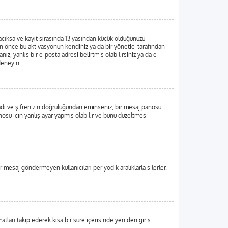
 açıksa ve kayıt sırasında 13 yaşından küçük olduğunuzu
dan önce bu aktivasyonun kendiniz ya da bir yönetici tarafından
ız, yanlış bir e-posta adresi belirtmiş olabilirsiniz ya da e-
 deneyin.
ı adı ve şifrenizin doğruluğundan eminseniz, bir mesaj panosu
su için yanlış ayar yapmış olabilir ve bunu düzeltmesi
r mesaj göndermeyen kullanıcıları periyodik aralıklarla silerler.
matları takip ederek kısa bir süre içerisinde yeniden giriş