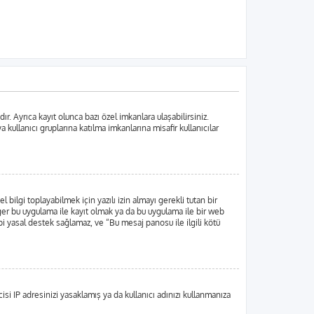
. Ayrıca kayıt olunca bazı özel imkanlara ulaşabilirsiniz.
ullanıcı gruplarına katılma imkanlarına misafir kullanıcılar
lgi toplayabilmek için yazılı izin almayı gerekli tutan bir
 Eğer bu uygulama ile kayıt olmak ya da bu uygulama ile bir web
i yasal destek sağlamaz, ve “Bu mesaj panosu ile ilgili kötü
si IP adresinizi yasaklamış ya da kullanıcı adınızı kullanmanıza