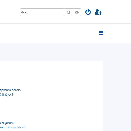
Ara
Gelişmiş arama
e yapmam gerek?
görünüyor?
 ediyorum!
m e-posta aldım!