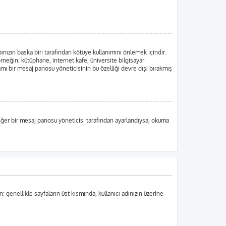
ınızın başka biri tarafından kötüye kullanımını önlemek içindir.
örneğin; kütüphane, internet kafe, üniversite bilgisayar
ı bir mesaj panosu yöneticisinin bu özelliği devre dışı bırakmış
, eğer bir mesaj panosu yöneticisi tarafından ayarlandıysa, okuma
n; genellikle sayfaların üst kısmında, kullanıcı adınızın üzerine