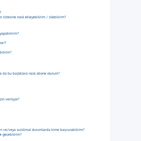
?
 listesine nasıl ekleyebilirim / silebilirim?
yapabilirim?
yor!?
bilirim?
m ya da bu başlıklara nasıl abone olurum?
in veriliyor?
için ve/veya suistimal durumlarda kime başvurabilirim?
me geçebilirim?