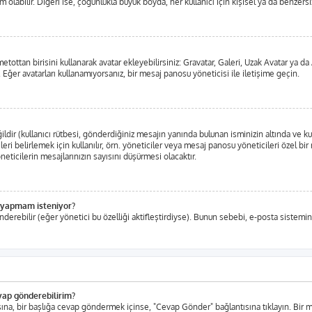
labilir. Diğeri ise, çoğunlukla büyük boyda, her kullanıcı için kişisel ya da benzersiz,
metottan birisini kullanarak avatar ekleyebilirsiniz: Gravatar, Galeri, Uzak Avatar ya
 Eğer avatarları kullanamıyorsanız, bir mesaj panosu yöneticisi ile iletişime geçin.
ir (kullanıcı rütbesi, gönderdiğiniz mesajın yanında bulunan isminizin altında ve ku
eleri belirlemek için kullanılır, örn. yöneticiler veya mesaj panosu yöneticileri özel b
ticilerin mesajlarınızın sayısını düşürmesi olacaktır.
iş yapmam isteniyor?
nderebilir (eğer yönetici bu özelliği aktifleştirdiyse). Bunun sebebi, e-posta sistemin
evap gönderebilirim?
tısına, bir başlığa cevap göndermek içinse, "Cevap Gönder" bağlantısına tıklayın. Bi