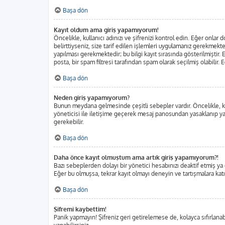
Başa dön
Kayıt oldum ama giriş yapamıyorum!
Öncelikle, kullanıcı adınızı ve şifrenizi kontrol edin. Eğer onl
belirttiyseniz, size tarif edilen işlemleri uygulamanız gerekmekt
yapılması gerekmektedir; bu bilgi kayıt sırasında gösterilmiştir. E
posta, bir spam filtresi tarafından spam olarak seçilmiş olabilir.
Başa dön
Neden giriş yapamıyorum?
Bunun meydana gelmesinde çeşitli sebepler vardır. Öncelikle, kul
yöneticisi ile iletişime geçerek mesaj panosundan yasaklanıp ya
gerekebilir.
Başa dön
Daha önce kayıt olmuştum ama artık giriş yapamıyorum?!
Bazı sebeplerden dolayı bir yönetici hesabınızı deaktif etmiş ya da
Eğer bu olmuşsa, tekrar kayıt olmayı deneyin ve tartışmalara katı
Başa dön
Şifremi kaybettim!
Panik yapmayın! Şifreniz geri getirelemese de, kolayca sıfırlanabi