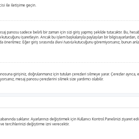
si ile iletişime geçin.
j panosu sadece belirli bir zaman için sizi giriş yapmış şekilde tutacaktır. Bu, hesab
a
kutucuğunu işaretleyin. Ancak bu işlem başkalarıyla paylaşılan bir bilgisayarlardan, 
da önerilmez. Eğer giriş sırasında
Beni hatırla
kutucuğunu göremiyorsanız, bunun anlam
anosuna girişiniz, doğrulanmanız için tutulan çerezleri silmeye yarar. Çerezler ayrıca
şıyorsanız, mesaj panosu çerezlerini silmek size yardımcı olabilir.
tabanında saklanır. Ayarlarınızı değiştirmek için Kullanıcı Kontrol Panelinizi ziyaret edi
 ve tercihlerinizi değiştirme izni verecektir.