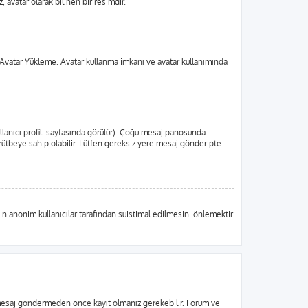
 avatar olarak bilinen bir resimdir.
 da Avatar Yükleme. Avatar kullanma imkanı ve avatar kullanımında
llanıcı profili sayfasında görülür). Çoğu mesaj panosunda
ir rütbeye sahip olabilir. Lütfen gereksiz yere mesaj gönderipte
in anonim kullanıcılar tarafından suistimal edilmesini önlemektir.
r mesaj göndermeden önce kayıt olmanız gerekebilir. Forum ve