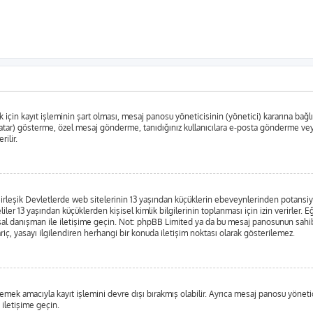
in kayıt işleminin şart olması, mesaj panosu yöneticisinin (yönetici) kararına bağlıdır
tar) gösterme, özel mesaj gönderme, tanıdığınız kullanıcılara e-posta gönderme veya k
rilir.
leşik Devletlerde web sitelerinin 13 yaşından küçüklerin ebeveynlerinden potansiyel bi
liler 13 yaşından küçüklerden kişisel kimlik bilgilerinin toplanması için izin verirler.
yasal danışman ile iletişime geçin. Not: phpBB Limited ya da bu mesaj panosunun sahib
iç, yasayı ilgilendiren herhangi bir konuda iletişim noktası olarak gösterilemez.
emek amacıyla kayıt işlemini devre dışı bırakmış olabilir. Ayrıca mesaj panosu yönetici
 iletişime geçin.