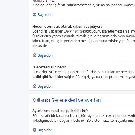
yapabilirsiniz.
Yine de, eğer şifenizi sıfırlayamazsanız, bir mesaj panosu yönetici
Başa dön
Neden otomatik olarak çıkışım yapılıyor?
Eğer giriş yaparken
Beni hatırla
kutucuğunu işaretlemezseniz, mesa
Sürekli giriş yapmış olarak kalmak için, giriş sırasında
Beni hatırl
laboratuarı, v.b. gibi yerlerden mesaj panosuna erişim yaptığınız
olmasıdır.
Başa dön
“Çerezleri sil” nedir?
“Çerezleri sil” özelliği, phpBB tarafından oluşturulan ve mesaj p
takibi gibi özellikler sağlar. Eğer giriş ya da çıkış problemleri ya
Başa dön
Kullanıcı Seçenekleri ve ayarları
Ayarlarımı nasıl değiştirebilirim?
Eğer kayıtlı bir kullanıcı iseniz, tüm ayarlarınız mesaj panosu veri
tıkladığınızda bir bağlantı bulunur. Bu sistem size tüm ayarlarınızı
Başa dön