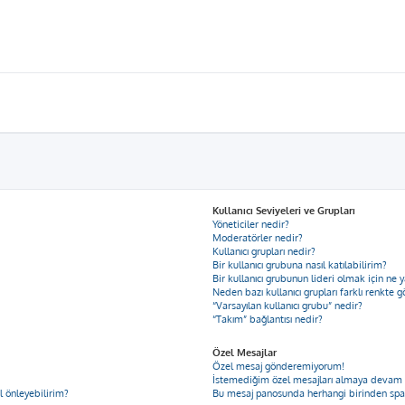
Kullanıcı Seviyeleri ve Grupları
Yöneticiler nedir?
Moderatörler nedir?
Kullanıcı grupları nedir?
Bir kullanıcı grubuna nasıl katılabilirim?
Bir kullanıcı grubunun lideri olmak için n
Neden bazı kullanıcı grupları farklı renkte 
“Varsayılan kullanıcı grubu” nedir?
“Takım” bağlantısı nedir?
Özel Mesajlar
Özel mesaj gönderemiyorum!
İstemediğim özel mesajları almaya devam
ıl önleyebilirim?
Bu mesaj panosunda herhangi birinden spa