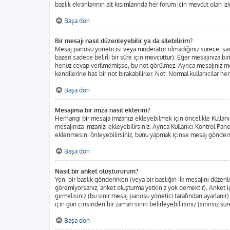
başlık ekranlarının alt kısımlarında her forum için mevcut olan izin
Başa dön
Bir mesajı nasıl düzenleyebilir ya da silebilirim?
Mesaj panosu yöneticisi veya moderatör olmadığınız sürece, sadec
bazen sadece belirli bir süre için mevcuttur). Eğer mesajınıza b
henüz cevap verilmemişse, bu not görülmez. Ayrıca mesajınız m
kendilerine has bir not bırakabilirler. Not: Normal kullanıcılar h
Başa dön
Mesajıma bir imza nasıl eklerim?
Herhangi bir mesaja imzanızı ekleyebilmek için öncelikle Kulla
mesajınıza imzanızı ekleyebilirsiniz. Ayrıca Kullanıcı Kontrol Pa
eklenmesini önleyebilirsiniz, bunu yapmak içinse mesaj gönderm
Başa dön
Nasıl bir anket oluştururum?
Yeni bir başlık gönderirken (veya bir başlığın ilk mesajını düze
göremiyorsanız, anket oluşturma yetkiniz yok demektir). Anket iç
girmelisiniz (bu sınır mesaj panosu yönetici tarafından ayarlanır)
için gün cinsinden bir zaman sınırı belirleyebilirsiniz (sınırsız sü
Başa dön