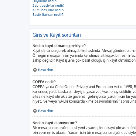
Duyurular nedir?
Sabit başlıklar nedir?
Kilitli başlıklar nedir?
Başlık ikonları nedir?
Giriş ve Kayıt sorunları
Neden kayıt olmam gerekiyor?
Kayıt olmanıza gerek olmayabilirdi aslında. Mesaj gönderebilmek iç
Örneğin mesajlarınızın yanında kendinize ait küçük bir resim (ava
sahip değildir. Kayıt işlemi çok basit olduğu için kayıt olmanız öne
Başa dön
COPPA nedir?
COPPA ya da Child Online Privacy and Protection Act of 1998, Bir
kanundur, ya da başka bir deyişle yasal veli/vasi onay şeklidir, ve
sitesine kayıt olmak size güvenilir gelmiyorsa, yardım için bir 
niyetli ve/veya hukuki konularda kime başvurabilirim?” sorusu har
Başa dön
Neden kayıt olamıyorum?
Bir mesaj panosu yöneticisi yeni ziyaretçilerin kayıt olmasını önl
izin vermemiş olabilir. Yardım için bir mesaj panosu yöneticisiyle