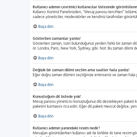
Kullanıcı adımın çevrimiçi kullanıcılar listesinde görüntülen
Kullanıcı Kontrol Panelinizden, “Mesaj panosu tercihleri” bölümü
sadece yöneticiler, moderatörler ve kendiniz tarafından görüntülen
Başa dön
Gösterilen zamanlar yanlış!
Gösterilen zaman, sizin bulunduğunuz yerden farklı bir zaman dili
ör. Londra, Paris, New York, Sydney, gibi. Not: Bu zaman dilimi değ
Başa dön
Değişik bir zaman dilimi seçtim ama saatler hala yanlış!
Eğer doğru zaman dilimini seçtiğinize eminseniz ve zaman hala yan
Başa dön
Konuştuğum dil listede yok!
Mesaj panosu yöneticisi konuştuğunuz dili destekleyen paketi ku
paketini kurmasını rica edin. Eğer dil paketi mevcut değilse, yen
Başa dön
Kullanıcı adımın yanındaki resim nedir?
Mesajları görüntülerken kullanıcı adı ile birlikte iki tane resim 