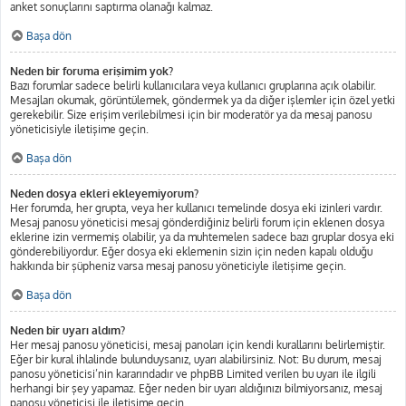
anket sonuçlarını saptırma olanağı kalmaz.
Başa dön
Neden bir foruma erişimim yok?
Bazı forumlar sadece belirli kullanıcılara veya kullanıcı gruplarına açık olabilir.
Mesajları okumak, görüntülemek, göndermek ya da diğer işlemler için özel yetki
gerekebilir. Size erişim verilebilmesi için bir moderatör ya da mesaj panosu
yöneticisiyle iletişime geçin.
Başa dön
Neden dosya ekleri ekleyemiyorum?
Her forumda, her grupta, veya her kullanıcı temelinde dosya eki izinleri vardır.
Mesaj panosu yöneticisi mesaj gönderdiğiniz belirli forum için eklenen dosya
eklerine izin vermemiş olabilir, ya da muhtemelen sadece bazı gruplar dosya eki
gönderebiliyordur. Eğer dosya eki eklemenin sizin için neden kapalı olduğu
hakkında bir şüpheniz varsa mesaj panosu yöneticiyle iletişime geçin.
Başa dön
Neden bir uyarı aldım?
Her mesaj panosu yöneticisi, mesaj panoları için kendi kurallarını belirlemiştir.
Eğer bir kural ihlalinde bulunduysanız, uyarı alabilirsiniz. Not: Bu durum, mesaj
panosu yöneticisi’nin kararındadır ve phpBB Limited verilen bu uyarı ile ilgili
herhangi bir şey yapamaz. Eğer neden bir uyarı aldığınızı bilmiyorsanız, mesaj
panosu yöneticisi ile iletişime geçin.