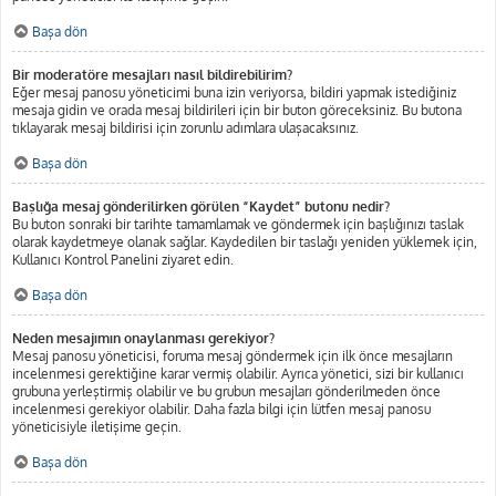
Başa dön
Bir moderatöre mesajları nasıl bildirebilirim?
Eğer mesaj panosu yöneticimi buna izin veriyorsa, bildiri yapmak istediğiniz
mesaja gidin ve orada mesaj bildirileri için bir buton göreceksiniz. Bu butona
tıklayarak mesaj bildirisi için zorunlu adımlara ulaşacaksınız.
Başa dön
Başlığa mesaj gönderilirken görülen “Kaydet” butonu nedir?
Bu buton sonraki bir tarihte tamamlamak ve göndermek için başlığınızı taslak
olarak kaydetmeye olanak sağlar. Kaydedilen bir taslağı yeniden yüklemek için,
Kullanıcı Kontrol Panelini ziyaret edin.
Başa dön
Neden mesajımın onaylanması gerekiyor?
Mesaj panosu yöneticisi, foruma mesaj göndermek için ilk önce mesajların
incelenmesi gerektiğine karar vermiş olabilir. Ayrıca yönetici, sizi bir kullanıcı
grubuna yerleştirmiş olabilir ve bu grubun mesajları gönderilmeden önce
incelenmesi gerekiyor olabilir. Daha fazla bilgi için lütfen mesaj panosu
yöneticisiyle iletişime geçin.
Başa dön