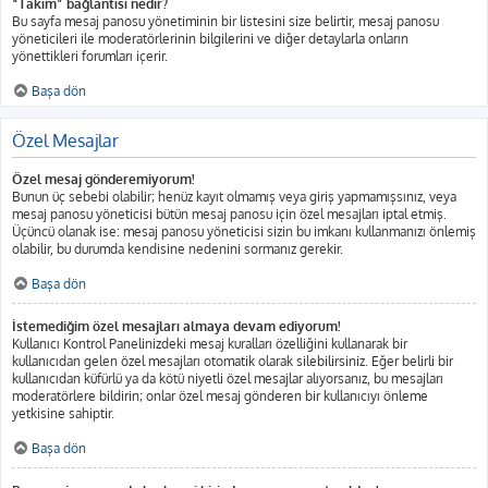
“Takım” bağlantısı nedir?
Bu sayfa mesaj panosu yönetiminin bir listesini size belirtir, mesaj panosu
yöneticileri ile moderatörlerinin bilgilerini ve diğer detaylarla onların
yönettikleri forumları içerir.
Başa dön
Özel Mesajlar
Özel mesaj gönderemiyorum!
Bunun üç sebebi olabilir; henüz kayıt olmamış veya giriş yapmamışsınız, veya
mesaj panosu yöneticisi bütün mesaj panosu için özel mesajları iptal etmiş.
Üçüncü olanak ise: mesaj panosu yöneticisi sizin bu imkanı kullanmanızı önlemiş
olabilir, bu durumda kendisine nedenini sormanız gerekir.
Başa dön
İstemediğim özel mesajları almaya devam ediyorum!
Kullanıcı Kontrol Panelinizdeki mesaj kuralları özelliğini kullanarak bir
kullanıcıdan gelen özel mesajları otomatik olarak silebilirsiniz. Eğer belirli bir
kullanıcıdan küfürlü ya da kötü niyetli özel mesajlar alıyorsanız, bu mesajları
moderatörlere bildirin; onlar özel mesaj gönderen bir kullanıcıyı önleme
yetkisine sahiptir.
Başa dön