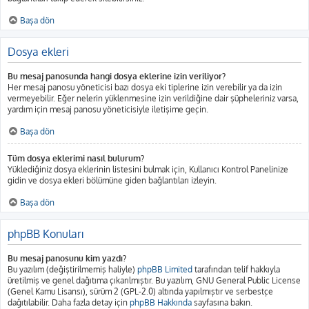
Başa dön
Dosya ekleri
Bu mesaj panosunda hangi dosya eklerine izin veriliyor?
Her mesaj panosu yöneticisi bazı dosya eki tiplerine izin verebilir ya da izin
vermeyebilir. Eğer nelerin yüklenmesine izin verildiğine dair şüpheleriniz varsa,
yardım için mesaj panosu yöneticisiyle iletişime geçin.
Başa dön
Tüm dosya eklerimi nasıl bulurum?
Yüklediğiniz dosya eklerinin listesini bulmak için, Kullanıcı Kontrol Panelinize
gidin ve dosya ekleri bölümüne giden bağlantıları izleyin.
Başa dön
phpBB Konuları
Bu mesaj panosunu kim yazdı?
Bu yazılım (değiştirilmemiş haliyle)
phpBB Limited
tarafından telif hakkıyla
üretilmiş ve genel dağıtıma çıkarılmıştır. Bu yazılım, GNU General Public License
(Genel Kamu Lisansı), sürüm 2 (GPL-2.0) altında yapılmıştır ve serbestçe
dağıtılabilir. Daha fazla detay için
phpBB Hakkında
sayfasına bakın.