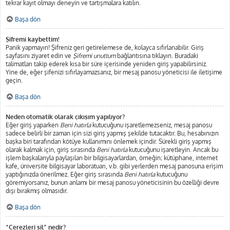
tekrar kayıt olmayı deneyin ve tartışmalara katılın.
Başa dön
Şifremi kaybettim!
Panik yapmayın! Şifreniz geri getirelemese de, kolayca sıfırlanabilir. Giriş
sayfasını ziyaret edin ve
Şifremi unuttum
bağlantısına tıklayın. Buradaki
talimatları takip ederek kısa bir süre içerisinde yeniden giriş yapabilirsiniz.
Yine de, eğer şifenizi sıfırlayamazsanız, bir mesaj panosu yöneticisi ile iletişime
geçin.
Başa dön
Neden otomatik olarak çıkışım yapılıyor?
Eğer giriş yaparken
Beni hatırla
kutucuğunu işaretlemezseniz, mesaj panosu
sadece belirli bir zaman için sizi giriş yapmış şekilde tutacaktır. Bu, hesabınızın
başka biri tarafından kötüye kullanımını önlemek içindir. Sürekli giriş yapmış
olarak kalmak için, giriş sırasında
Beni hatırla
kutucuğunu işaretleyin. Ancak bu
işlem başkalarıyla paylaşılan bir bilgisayarlardan, örneğin; kütüphane, internet
kafe, üniversite bilgisayar laboratuarı, v.b. gibi yerlerden mesaj panosuna erişim
yaptığınızda önerilmez. Eğer giriş sırasında
Beni hatırla
kutucuğunu
göremiyorsanız, bunun anlamı bir mesaj panosu yöneticisinin bu özelliği devre
dışı bırakmış olmasıdır.
Başa dön
“Çerezleri sil” nedir?