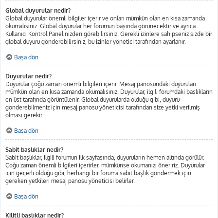
Global duyurular nedir?
Global duyurular önemli bilgiler içerir ve onları mümkün olan en kısa zamanda
okumalısınız. Global duyurular her forumun başında görünecektir ve ayrıca
Kullanıcı Kontrol Panelinizden görebilirsiniz. Gerekli izinlere sahipseniz sizde bir
global duyuru gönderebilirsiniz, bu izinler yönetici tarafından ayarlanır.
Başa dön
Duyurular nedir?
Duyurular çoğu zaman önemli bilgileri içerir. Mesaj panosundaki duyuruları
mümkün olan en kısa zamanda okumalısınız. Duyurular, ilgili forumdaki başlıkların
en üst tarafında görüntülenir. Global duyurularda olduğu gibi, duyuru
gönderebilmeniz için mesaj panosu yöneticisi tarafından size yetki verilmiş
olması gerekir.
Başa dön
Sabit başlıklar nedir?
Sabit başlıklar, ilgili forumun ilk sayfasında, duyuruların hemen altında görülür.
Çoğu zaman önemli bilgileri içerirler, mümkünse okumanızı öneririz. Duyurular
için geçerli olduğu gibi, herhangi bir foruma sabit başlık göndermek için
gereken yetkileri mesaj panosu yöneticisi belirler.
Başa dön
Kilitli başlıklar nedir?