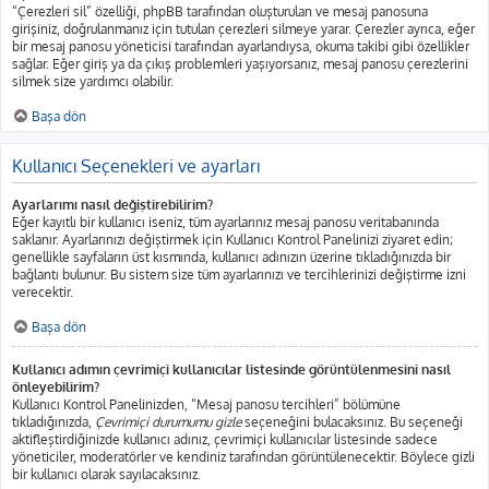
“Çerezleri sil” özelliği, phpBB tarafından oluşturulan ve mesaj panosuna
girişiniz, doğrulanmanız için tutulan çerezleri silmeye yarar. Çerezler ayrıca, eğer
bir mesaj panosu yöneticisi tarafından ayarlandıysa, okuma takibi gibi özellikler
sağlar. Eğer giriş ya da çıkış problemleri yaşıyorsanız, mesaj panosu çerezlerini
silmek size yardımcı olabilir.
Başa dön
Kullanıcı Seçenekleri ve ayarları
Ayarlarımı nasıl değiştirebilirim?
Eğer kayıtlı bir kullanıcı iseniz, tüm ayarlarınız mesaj panosu veritabanında
saklanır. Ayarlarınızı değiştirmek için Kullanıcı Kontrol Panelinizi ziyaret edin;
genellikle sayfaların üst kısmında, kullanıcı adınızın üzerine tıkladığınızda bir
bağlantı bulunur. Bu sistem size tüm ayarlarınızı ve tercihlerinizi değiştirme izni
verecektir.
Başa dön
Kullanıcı adımın çevrimiçi kullanıcılar listesinde görüntülenmesini nasıl
önleyebilirim?
Kullanıcı Kontrol Panelinizden, “Mesaj panosu tercihleri” bölümüne
tıkladığınızda,
Çevrimiçi durumumu gizle
seçeneğini bulacaksınız. Bu seçeneği
aktifleştirdiğinizde kullanıcı adınız, çevrimiçi kullanıcılar listesinde sadece
yöneticiler, moderatörler ve kendiniz tarafından görüntülenecektir. Böylece gizli
bir kullanıcı olarak sayılacaksınız.