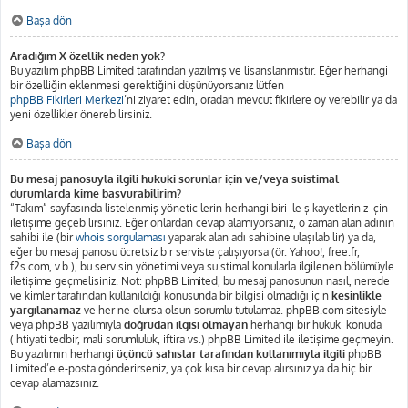
Başa dön
Aradığım X özellik neden yok?
Bu yazılım phpBB Limited tarafından yazılmış ve lisanslanmıştır. Eğer herhangi
bir özelliğin eklenmesi gerektiğini düşünüyorsanız lütfen
phpBB Fikirleri Merkezi
’ni ziyaret edin, oradan mevcut fikirlere oy verebilir ya da
yeni özellikler önerebilirsiniz.
Başa dön
Bu mesaj panosuyla ilgili hukuki sorunlar için ve/veya suistimal
durumlarda kime başvurabilirim?
“Takım” sayfasında listelenmiş yöneticilerin herhangi biri ile şikayetleriniz için
iletişime geçebilirsiniz. Eğer onlardan cevap alamıyorsanız, o zaman alan adının
sahibi ile (bir
whois sorgulaması
yaparak alan adı sahibine ulaşılabilir) ya da,
eğer bu mesaj panosu ücretsiz bir serviste çalışıyorsa (ör. Yahoo!, free.fr,
f2s.com, v.b.), bu servisin yönetimi veya suistimal konularla ilgilenen bölümüyle
iletişime geçmelisiniz. Not: phpBB Limited, bu mesaj panosunun nasıl, nerede
ve kimler tarafından kullanıldığı konusunda bir bilgisi olmadığı için
kesinlikle
yargılanamaz
ve her ne olursa olsun sorumlu tutulamaz. phpBB.com sitesiyle
veya phpBB yazılımıyla
doğrudan ilgisi olmayan
herhangi bir hukuki konuda
(ihtiyati tedbir, mali sorumluluk, iftira vs.) phpBB Limited ile iletişime geçmeyin.
Bu yazılımın herhangi
üçüncü şahıslar tarafından kullanımıyla ilgili
phpBB
Limited’e e-posta gönderirseniz, ya çok kısa bir cevap alırsınız ya da hiç bir
cevap alamazsınız.