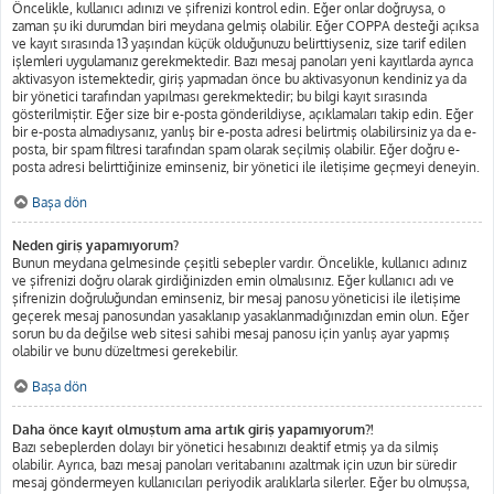
Öncelikle, kullanıcı adınızı ve şifrenizi kontrol edin. Eğer onlar doğruysa, o
zaman şu iki durumdan biri meydana gelmiş olabilir. Eğer COPPA desteği açıksa
ve kayıt sırasında 13 yaşından küçük olduğunuzu belirttiyseniz, size tarif edilen
işlemleri uygulamanız gerekmektedir. Bazı mesaj panoları yeni kayıtlarda ayrıca
aktivasyon istemektedir, giriş yapmadan önce bu aktivasyonun kendiniz ya da
bir yönetici tarafından yapılması gerekmektedir; bu bilgi kayıt sırasında
gösterilmiştir. Eğer size bir e-posta gönderildiyse, açıklamaları takip edin. Eğer
bir e-posta almadıysanız, yanlış bir e-posta adresi belirtmiş olabilirsiniz ya da e-
posta, bir spam filtresi tarafından spam olarak seçilmiş olabilir. Eğer doğru e-
posta adresi belirttiğinize eminseniz, bir yönetici ile iletişime geçmeyi deneyin.
Başa dön
Neden giriş yapamıyorum?
Bunun meydana gelmesinde çeşitli sebepler vardır. Öncelikle, kullanıcı adınız
ve şifrenizi doğru olarak girdiğinizden emin olmalısınız. Eğer kullanıcı adı ve
şifrenizin doğruluğundan eminseniz, bir mesaj panosu yöneticisi ile iletişime
geçerek mesaj panosundan yasaklanıp yasaklanmadığınızdan emin olun. Eğer
sorun bu da değilse web sitesi sahibi mesaj panosu için yanlış ayar yapmış
olabilir ve bunu düzeltmesi gerekebilir.
Başa dön
Daha önce kayıt olmuştum ama artık giriş yapamıyorum?!
Bazı sebeplerden dolayı bir yönetici hesabınızı deaktif etmiş ya da silmiş
olabilir. Ayrıca, bazı mesaj panoları veritabanını azaltmak için uzun bir süredir
mesaj göndermeyen kullanıcıları periyodik aralıklarla silerler. Eğer bu olmuşsa,