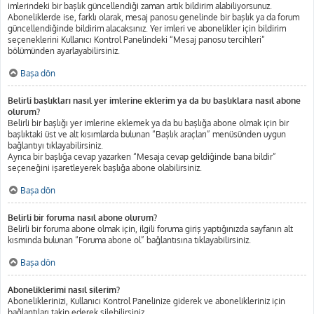
imlerindeki bir başlık güncellendiği zaman artık bildirim alabiliyorsunuz.
Aboneliklerde ise, farklı olarak, mesaj panosu genelinde bir başlık ya da forum
güncellendiğinde bildirim alacaksınız. Yer imleri ve abonelikler için bildirim
seçeneklerini Kullanıcı Kontrol Panelindeki “Mesaj panosu tercihleri”
bölümünden ayarlayabilirsiniz.
Başa dön
Belirli başlıkları nasıl yer imlerine eklerim ya da bu başlıklara nasıl abone
olurum?
Belirli bir başlığı yer imlerine eklemek ya da bu başlığa abone olmak için bir
başlıktaki üst ve alt kısımlarda bulunan “Başlık araçları” menüsünden uygun
bağlantıyı tıklayabilirsiniz.
Ayrıca bir başlığa cevap yazarken “Mesaja cevap geldiğinde bana bildir”
seçeneğini işaretleyerek başlığa abone olabilirsiniz.
Başa dön
Belirli bir foruma nasıl abone olurum?
Belirli bir foruma abone olmak için, ilgili foruma giriş yaptığınızda sayfanın alt
kısmında bulunan “Foruma abone ol” bağlantısına tıklayabilirsiniz.
Başa dön
Aboneliklerimi nasıl silerim?
Aboneliklerinizi, Kullanıcı Kontrol Panelinize giderek ve abonelikleriniz için
bağlantıları takip ederek silebilirsiniz.