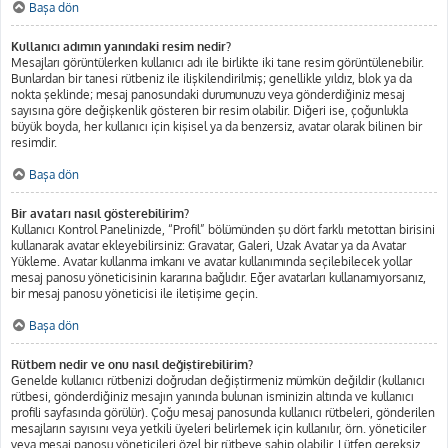
Başa dön
Kullanıcı adımın yanındaki resim nedir?
Mesajları görüntülerken kullanıcı adı ile birlikte iki tane resim görüntülenebilir.
Bunlardan bir tanesi rütbeniz ile ilişkilendirilmiş; genellikle yıldız, blok ya da
nokta şeklinde; mesaj panosundaki durumunuzu veya gönderdiğiniz mesaj
sayısına göre değişkenlik gösteren bir resim olabilir. Diğeri ise, çoğunlukla
büyük boyda, her kullanıcı için kişisel ya da benzersiz, avatar olarak bilinen bir
resimdir.
Başa dön
Bir avatarı nasıl gösterebilirim?
Kullanıcı Kontrol Panelinizde, “Profil” bölümünden şu dört farklı metottan birisini
kullanarak avatar ekleyebilirsiniz: Gravatar, Galeri, Uzak Avatar ya da Avatar
Yükleme. Avatar kullanma imkanı ve avatar kullanımında seçilebilecek yollar
mesaj panosu yöneticisinin kararına bağlıdır. Eğer avatarları kullanamıyorsanız,
bir mesaj panosu yöneticisi ile iletişime geçin.
Başa dön
Rütbem nedir ve onu nasıl değiştirebilirim?
Genelde kullanıcı rütbenizi doğrudan değiştirmeniz mümkün değildir (kullanıcı
rütbesi, gönderdiğiniz mesajın yanında bulunan isminizin altında ve kullanıcı
profili sayfasında görülür). Çoğu mesaj panosunda kullanıcı rütbeleri, gönderilen
mesajların sayısını veya yetkili üyeleri belirlemek için kullanılır, örn. yöneticiler
veya mesaj panosu yöneticileri özel bir rütbeye sahip olabilir. Lütfen gereksiz