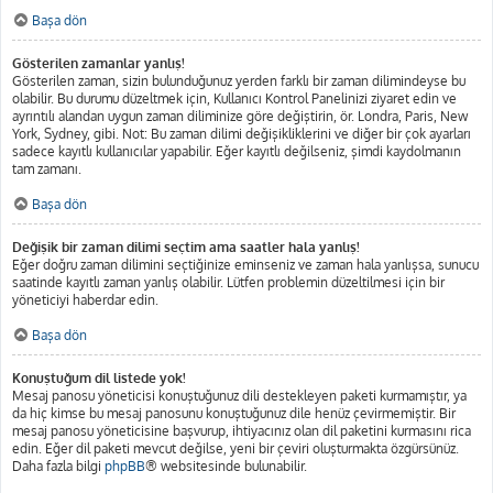
Başa dön
Gösterilen zamanlar yanlış!
Gösterilen zaman, sizin bulunduğunuz yerden farklı bir zaman dilimindeyse bu
olabilir. Bu durumu düzeltmek için, Kullanıcı Kontrol Panelinizi ziyaret edin ve
ayrıntılı alandan uygun zaman diliminize göre değiştirin, ör. Londra, Paris, New
York, Sydney, gibi. Not: Bu zaman dilimi değişikliklerini ve diğer bir çok ayarları
sadece kayıtlı kullanıcılar yapabilir. Eğer kayıtlı değilseniz, şimdi kaydolmanın
tam zamanı.
Başa dön
Değişik bir zaman dilimi seçtim ama saatler hala yanlış!
Eğer doğru zaman dilimini seçtiğinize eminseniz ve zaman hala yanlışsa, sunucu
saatinde kayıtlı zaman yanlış olabilir. Lütfen problemin düzeltilmesi için bir
yöneticiyi haberdar edin.
Başa dön
Konuştuğum dil listede yok!
Mesaj panosu yöneticisi konuştuğunuz dili destekleyen paketi kurmamıştır, ya
da hiç kimse bu mesaj panosunu konuştuğunuz dile henüz çevirmemiştir. Bir
mesaj panosu yöneticisine başvurup, ihtiyacınız olan dil paketini kurmasını rica
edin. Eğer dil paketi mevcut değilse, yeni bir çeviri oluşturmakta özgürsünüz.
Daha fazla bilgi
phpBB
® websitesinde bulunabilir.