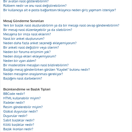
Bir avatarı nasıl gösterebilirim?
Rütbem nedir ve onu nasıl değiştirebilirim?
Bir kullanıcıya ait e-posta bağlantısını tıklayınca neden giriş yapmam isteniyor?
Mesaj Gönderme Sorunları
Yeni bir başlık nasıl oluşturabilirim ya da bir mesaja nasıl cevap gönderebilirim?
Bir mesajı nasıl düzenleyebilir ya da silebilirim?
Mesajıma bir imza nasıl eklerim?
Nasıl bir anket oluştururum?
Neden daha fazla anket seçeneği ekleyemiyorum?
Bir anketi nasıl değiştirir veya silerim?
Neden bir foruma erişimim yok?
Neden dosya ekleri ekleyemiyorum?
Neden bir uyarı aldım?
Bir moderatöre mesajları nasıl bildirebilirim?
Başlığa mesaj gönderilirken görülen “Kaydet” butonu nedir?
Neden mesajımın onaylanması gerekiyor?
Başlığımı nasıl darbelerim?
Biçimlendirme ve Başlık Tipleri
BBCode nedir?
HTML kullanabilir miyim?
İfadeler nedir?
Resim gönderebilir miyim?
Global duyurular nedir?
Duyurular nedir?
Sabit başlıklar nedir?
Kilitli başlıklar nedir?
Başlık ikonları nedir?