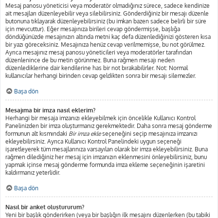
Mesaj panosu yöneticisi veya moderatör olmadığınız sürece, sadece kendinize
ait mesajları düzenleyebilir veya silebilirsiniz. Gönderdiğiniz bir mesajı düzenle
butonuna tıklayarak düzenleyebilirsiniz (bu imkan bazen sadece belirli bir süre
için mevcuttur). Eğer mesajınıza birileri cevap göndermişse, başlığa
döndüğünüzde mesajınızın altında metni kaç defa düzenlediğinizi gösteren kısa
bir yazı göreceksiniz. Mesajınıza henüz cevap verilmemişse, bu not görülmez.
Ayrıca mesajınız mesaj panosu yöneticileri veya moderatörler tarafından
düzenlenince de bu metin görünmez. Buna rağmen mesajı neden
düzenlediklerine dair kendilerine has bir not bırakabilirler. Not: Normal
kullanıcılar herhangi birinden cevap geldikten sonra bir mesajı silemezler.
Başa dön
Mesajıma bir imza nasıl eklerim?
Herhangi bir mesaja imzanızı ekleyebilmek için öncelikle Kullanıcı Kontrol
Panelinizden bir imza oluşturmanız gerekmektedir. Daha sonra mesaj gönderme
formunun alt kısmındaki
Bir imza ekle
seçeneğini seçip mesajınıza imzanızı
ekleyebilirsiniz. Ayrıca Kullanıcı Kontrol Panelindeki uygun seçeneği
işaretleyerek tüm mesajlarınıza varsayılan olarak bir imza ekleyebilirsiniz. Buna
rağmen dilediğiniz her mesaj için imzanızın eklenmesini önleyebilirsiniz, bunu
yapmak içinse mesaj gönderme formunda imza ekleme seçeneğinin işaretini
kaldırmanız yeterlidir.
Başa dön
Nasıl bir anket oluştururum?
Yeni bir başlık gönderirken (veya bir başlığın ilk mesajını düzenlerken (bu tabiki