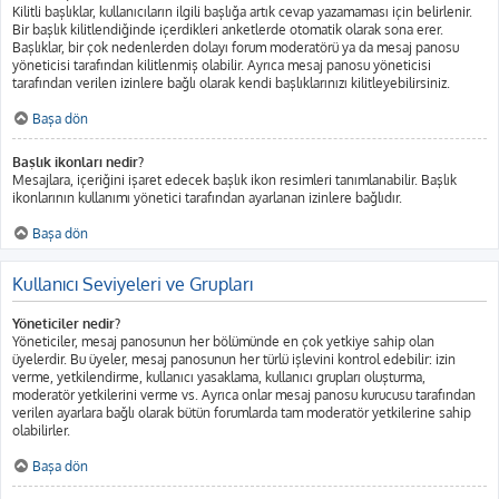
Kilitli başlıklar, kullanıcıların ilgili başlığa artık cevap yazamaması için belirlenir.
Bir başlık kilitlendiğinde içerdikleri anketlerde otomatik olarak sona erer.
Başlıklar, bir çok nedenlerden dolayı forum moderatörü ya da mesaj panosu
yöneticisi tarafından kilitlenmiş olabilir. Ayrıca mesaj panosu yöneticisi
tarafından verilen izinlere bağlı olarak kendi başlıklarınızı kilitleyebilirsiniz.
Başa dön
Başlık ikonları nedir?
Mesajlara, içeriğini işaret edecek başlık ikon resimleri tanımlanabilir. Başlık
ikonlarının kullanımı yönetici tarafından ayarlanan izinlere bağlıdır.
Başa dön
Kullanıcı Seviyeleri ve Grupları
Yöneticiler nedir?
Yöneticiler, mesaj panosunun her bölümünde en çok yetkiye sahip olan
üyelerdir. Bu üyeler, mesaj panosunun her türlü işlevini kontrol edebilir: izin
verme, yetkilendirme, kullanıcı yasaklama, kullanıcı grupları oluşturma,
moderatör yetkilerini verme vs. Ayrıca onlar mesaj panosu kurucusu tarafından
verilen ayarlara bağlı olarak bütün forumlarda tam moderatör yetkilerine sahip
olabilirler.
Başa dön