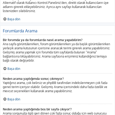
Alternatif olarak Kullanıcı Kontrol Paneliniz’den, direkt olarak kullanıcıların üye
adlarını girerek ekleyebilirsiniz. Ayrıca aynı sayfayı kullanarak kullanıcıları
listenizden silebilirsiniz.
Başa dön
Forumlarda Arama
Bir forumda ya da forumlarda nasıl arama yapabilirim?
Ana sayfa görüntülenirken, forum görüntülenirken ya da başlık görüntülenirken
yerleşik arama kutusunun içerisine aranacak terimi girerek arama yapabilirsiniz.
Gelişmiş arama yapmak için forumda tüm sayfalarda bulunan “Arama”
bağlantısına tıklayabilirsiniz. Arama sayfasına erişiminiz kullandığınız temaya
bağlı olarak değişebilir.
Başa dön
Neden arama yaptığımda sonuç çıkmıyor?
Yaptığınız arama, çok belirsiz ve phpBB tarafından indekslenmeyen çok fazla
genel terim içeriyor olabilir. Gelişmiş Arama içerisindeki daha fazla özellik ve
mevcut seçenekleri kullanarak arama yapabilirsiniz.
Başa dön
Neden arama yaptığımda boş bir sayfa çıkıyor!?
Arama sorgunuzla ilgili geri dönen çok fazla sonuç olduğu için web sunucusu