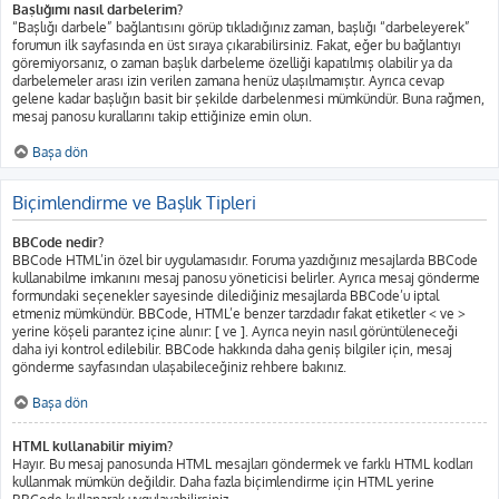
Başlığımı nasıl darbelerim?
“Başlığı darbele” bağlantısını görüp tıkladığınız zaman, başlığı “darbeleyerek”
forumun ilk sayfasında en üst sıraya çıkarabilirsiniz. Fakat, eğer bu bağlantıyı
göremiyorsanız, o zaman başlık darbeleme özelliği kapatılmış olabilir ya da
darbelemeler arası izin verilen zamana henüz ulaşılmamıştır. Ayrıca cevap
gelene kadar başlığın basit bir şekilde darbelenmesi mümkündür. Buna rağmen,
mesaj panosu kurallarını takip ettiğinize emin olun.
Başa dön
Biçimlendirme ve Başlık Tipleri
BBCode nedir?
BBCode HTML’in özel bir uygulamasıdır. Foruma yazdığınız mesajlarda BBCode
kullanabilme imkanını mesaj panosu yöneticisi belirler. Ayrıca mesaj gönderme
formundaki seçenekler sayesinde dilediğiniz mesajlarda BBCode’u iptal
etmeniz mümkündür. BBCode, HTML’e benzer tarzdadır fakat etiketler < ve >
yerine köşeli parantez içine alınır: [ ve ]. Ayrıca neyin nasıl görüntüleneceği
daha iyi kontrol edilebilir. BBCode hakkında daha geniş bilgiler için, mesaj
gönderme sayfasından ulaşabileceğiniz rehbere bakınız.
Başa dön
HTML kullanabilir miyim?
Hayır. Bu mesaj panosunda HTML mesajları göndermek ve farklı HTML kodları
kullanmak mümkün değildir. Daha fazla biçimlendirme için HTML yerine