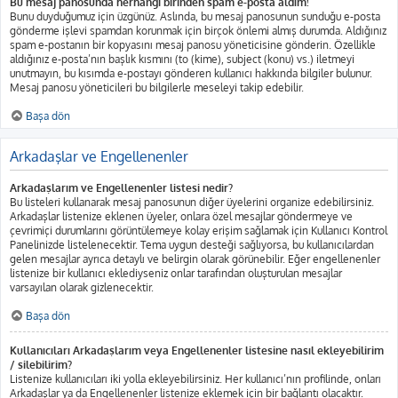
Bu mesaj panosunda herhangi birinden spam e-posta aldım!
Bunu duyduğumuz için üzgünüz. Aslında, bu mesaj panosunun sunduğu e-posta
gönderme işlevi spamdan korunmak için birçok önlemi almış durumda. Aldığınız
spam e-postanın bir kopyasını mesaj panosu yöneticisine gönderin. Özellikle
aldığınız e-posta’nın başlık kısmını (to (kime), subject (konu) vs.) iletmeyi
unutmayın, bu kısımda e-postayı gönderen kullanıcı hakkında bilgiler bulunur.
Mesaj panosu yöneticileri bu bilgilerle meseleyi takip edebilir.
Başa dön
Arkadaşlar ve Engellenenler
Arkadaşlarım ve Engellenenler listesi nedir?
Bu listeleri kullanarak mesaj panosunun diğer üyelerini organize edebilirsiniz.
Arkadaşlar listenize eklenen üyeler, onlara özel mesajlar göndermeye ve
çevrimiçi durumlarını görüntülemeye kolay erişim sağlamak için Kullanıcı Kontrol
Panelinizde listelenecektir. Tema uygun desteği sağlıyorsa, bu kullanıcılardan
gelen mesajlar ayrıca detaylı ve belirgin olarak görünebilir. Eğer engellenenler
listenize bir kullanıcı eklediyseniz onlar tarafından oluşturulan mesajlar
varsayılan olarak gizlenecektir.
Başa dön
Kullanıcıları Arkadaşlarım veya Engellenenler listesine nasıl ekleyebilirim
/ silebilirim?
Listenize kullanıcıları iki yolla ekleyebilirsiniz. Her kullanıcı’nın profilinde, onları
Arkadaşlar ya da Engellenenler listenize eklemek için bir bağlantı olacaktır.