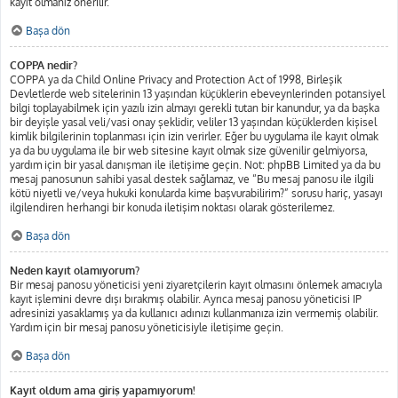
kayıt olmanız önerilir.
Başa dön
COPPA nedir?
COPPA ya da Child Online Privacy and Protection Act of 1998, Birleşik
Devletlerde web sitelerinin 13 yaşından küçüklerin ebeveynlerinden potansiyel
bilgi toplayabilmek için yazılı izin almayı gerekli tutan bir kanundur, ya da başka
bir deyişle yasal veli/vasi onay şeklidir, veliler 13 yaşından küçüklerden kişisel
kimlik bilgilerinin toplanması için izin verirler. Eğer bu uygulama ile kayıt olmak
ya da bu uygulama ile bir web sitesine kayıt olmak size güvenilir gelmiyorsa,
yardım için bir yasal danışman ile iletişime geçin. Not: phpBB Limited ya da bu
mesaj panosunun sahibi yasal destek sağlamaz, ve “Bu mesaj panosu ile ilgili
kötü niyetli ve/veya hukuki konularda kime başvurabilirim?” sorusu hariç, yasayı
ilgilendiren herhangi bir konuda iletişim noktası olarak gösterilemez.
Başa dön
Neden kayıt olamıyorum?
Bir mesaj panosu yöneticisi yeni ziyaretçilerin kayıt olmasını önlemek amacıyla
kayıt işlemini devre dışı bırakmış olabilir. Ayrıca mesaj panosu yöneticisi IP
adresinizi yasaklamış ya da kullanıcı adınızı kullanmanıza izin vermemiş olabilir.
Yardım için bir mesaj panosu yöneticisiyle iletişime geçin.
Başa dön
Kayıt oldum ama giriş yapamıyorum!