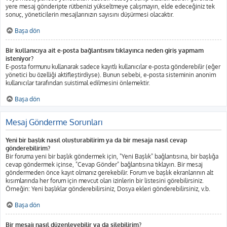
yere mesaj gönderipte rütbenizi yükseltmeye çalışmayın, elde edeceğiniz tek
sonuç, yöneticilerin mesajlarınızın sayısını düşürmesi olacaktır.
Başa dön
Bir kullanıcıya ait e-posta bağlantısını tıklayınca neden giriş yapmam
isteniyor?
E-posta formunu kullanarak sadece kayıtlı kullanıcılar e-posta gönderebilir (eğer
yönetici bu özelliği aktifleştirdiyse). Bunun sebebi, e-posta sisteminin anonim
kullanıcılar tarafından suistimal edilmesini önlemektir.
Başa dön
Mesaj Gönderme Sorunları
Yeni bir başlık nasıl oluşturabilirim ya da bir mesaja nasıl cevap
gönderebilirim?
Bir foruma yeni bir başlık göndermek için, "Yeni Başlık" bağlantısına, bir başlığa
cevap göndermek içinse, "Cevap Gönder" bağlantısına tıklayın. Bir mesaj
göndermeden önce kayıt olmanız gerekebilir. Forum ve başlık ekranlarının alt
kısımlarında her forum için mevcut olan izinlerin bir listesini görebilirsiniz.
Örneğin: Yeni başlıklar gönderebilirsiniz, Dosya ekleri gönderebilirsiniz, v.b.
Başa dön
Bir mesajı nasıl düzenleyebilir ya da silebilirim?