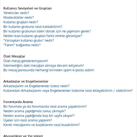
Kullanıcı Seviyeleri ve Grupları
Yöneticiler nedir?
Moderatörler nedir?
Kullanıcı grupları nedir?
Bir kullanıcı grubuna nasıl katılabilirim?
Bir kullanıcı grubunun lideri olmak için ne yapmam gerek?
Neden bazı kullanıcı grupları farklı renkte görünüyor?
“Varsayılan kullanıcı grubu” nedir?
“Takım” bağlantısı nedir?
Özel Mesajlar
Özel mesaj gönderemiyorum!
İstemediğim özel mesajları almaya devam ediyorum!
Bu mesaj panosunda herhangi birinden spam e-posta aldım!
Arkadaşlar ve Engellenenler
Arkadaşlarım ve Engellenenler listesi nedir?
Kullanıcıları Arkadaşlarım veya Engellenenler listesine nasıl ekleyebilirim / silebilirim?
Forumlarda Arama
Bir forumda ya da forumlarda nasıl arama yapabilirim?
Neden arama yaptığımda sonuç çıkmıyor?
Neden arama yaptığımda boş bir sayfa çıkıyor!?
Üyeler için nasıl arama yaparım?
Kendi mesajlarımı ve başlıklarımı nasıl bulabilirim?
Abonelikler ve Yer imleri