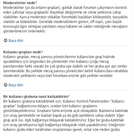
Moderatörler nedir?
Moderatörler (ya da onların grupları), günlük olarak forumun çalışmasını kontrol
eden şahıslar veya gruplardır. Başlıkları değiştirme ve silme yetkisine sahip
olabilirler. Ayrıca moderatör oldukları forumdaki başlıkları kilitleyebilir, taşıyabilir,
silebilir ve bölebilirler. Genelde moderatörlerin görevi, off-topic, yani başlık
konusuyla ilgisi olmayan yanıtların veya hakaret ve saldırı niteliğinde mesajların
gönderilmesini önlemektir.
Başa dön
Kullanıcı grupları nedir?
Kullanıcı grupları, mesaj panosu yöneticilerinin kullanıcıları grup halinde
ayırabilmesi için öngörülen bir yöntemdir. Her kullanıcı (çoğu mesaj
panolarından farklı olarak) bir çok gruba üye olabilir ve her gruba ayrı ayrı izinler
tanımlanabilir. Bu şekilde mesaj panosu yöneticileri belirli kullanıcılara rahatlıkla
moderatör yetkilerini veya özel forumlara erişme gibi yetkiler verebilir.
Başa dön
Bir kullanıcı grubuna nasıl katılabilirim?
Bir kullanıcı grubuna katılabilmek için, Kullanıcı Kontrol Panelinizden “Kullanıcı
grupları” bağlantısına tıklayın; oradan tüm kullanıcı gruplarını
görüntüleyebilirsiniz. Grupların tümü erişime açık olmayabilir. Bazılarına katılmak
için onay gerekebilir ve bazıları kapalı ya da gizli üyeliklere sahip olabilir. Eğer
grup açık ise, ilgili bağlantıya tıklayarak katılabilirsiniz. Eğer bir gruba katılmak
için onay gerekiyorsa ilgili bağlantıya tıklayarak istek yapabilirsiniz. İsteğinizin
kullanıcı grubu lideri tarafından onaylanması gerek, onlar size neden gruba