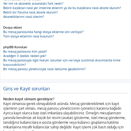
Yer imi ve abonelik arasındaki fark nedir?
Belirli başlıkları nasıl yer imlerine eklerim ya da bu başlıklara nasıl abone olurum?
Belirli bir foruma nasıl abone olurum?
Aboneliklerimi nasıl silerim?
Dosya ekleri
Bu mesaj panosunda hangi dosya eklerine izin veriliyor?
Tüm dosya eklerimi nasıl bulurum?
phpBB Konuları
Bu mesaj panosunu kim yazdı?
Aradığım X özellik neden yok?
Bu mesaj panosuyla ilgili hukuki sorunlar için ve/veya suistimal durumlarda kime
başvurabilirim?
Bir mesaj panosu yöneticisiyle nasıl iletişime geçebilirim?
Giriş ve Kayıt sorunları
Neden kayıt olmam gerekiyor?
Kayıt olmanıza gerek olmayabilirdi aslında. Mesaj gönderebilmek için kayıt
işleminin şart olması, mesaj panosu yöneticisinin (yönetici) kararına bağlıdır.
Ayrıca kayıt olunca bazı özel imkanlara ulaşabilirsiniz. Örneğin mesajlarınızın
yanında kendinize ait küçük bir resim (avatar) gösterme, özel mesaj gönderme,
tanıdığınız kullanıcılara e-posta gönderme veya kullanıcı gruplarına katılma
imkanlarına misafir kullanıcılar sahip değildir. Kayıt işlemi çok basit olduğu için