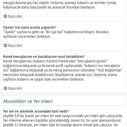
meşgul duruma geçmiş olabilir. Gelişmiş aramayı kullanın ve terimler içinde
kullanılacak daha fazla özellik ile aranacak forumları belirleyin.
Başa dön
Üyeler için nasıl arama yaparım?
“Üyeler” sayfasına gidin ve “Bir üye bul” bağlantısına tıklayın. Buradan,
açıklanan seçenekleri doldurun.
Başa dön
Kendi mesajlarımı ve başlıklarımı nasıl bulabilirim?
Kendi mesajlarınızı, Kullanıcı Kontrol Panelinden “Mesajlarımı göster”
bağlantısına tıklayarak ya da kendi profil sayfanızdaki “Kullanıcı’nın mesajlarını
ara” bağlantısına tıklayarak ya da mesaj panosunun üstündeki “Hızlı Bağlantılar”
menüsüne tıklayarak bulabilirsiniz. Başlıklarınızı aramak için, Gelişmiş arama
sayfasını kullanın ve uygun olan seçenekleri doldurun.
Başa dön
Abonelikler ve Yer imleri
Yer imi ve abonelik arasındaki fark nedir?
phpBB 3.0’da, başlık yer imleri bir web tarayıcısındaki yer imleri gibi çalışıyordu.
Yer imlerine eklenen başlıklar güncellendiği zaman hiç bir uyarı alamıyordunuz.
phpBB 3.1 itibariyle, yer imleri tıpkı bir başlığa abone olmak gibi çalışıyor. Yer