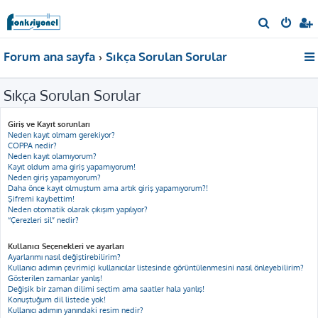
A
r
Forum ana sayfa
Sıkça Sorulan Sorular
a
Sıkça Sorulan Sorular
Giriş ve Kayıt sorunları
Neden kayıt olmam gerekiyor?
COPPA nedir?
Neden kayıt olamıyorum?
Kayıt oldum ama giriş yapamıyorum!
Neden giriş yapamıyorum?
Daha önce kayıt olmuştum ama artık giriş yapamıyorum?!
Şifremi kaybettim!
Neden otomatik olarak çıkışım yapılıyor?
“Çerezleri sil” nedir?
Kullanıcı Seçenekleri ve ayarları
Ayarlarımı nasıl değiştirebilirim?
Kullanıcı adımın çevrimiçi kullanıcılar listesinde görüntülenmesini nasıl önleyebilirim?
Gösterilen zamanlar yanlış!
Değişik bir zaman dilimi seçtim ama saatler hala yanlış!
Konuştuğum dil listede yok!
Kullanıcı adımın yanındaki resim nedir?