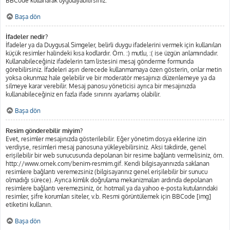
BBCode kullanarak uygulayabilirsiniz.
Başa dön
İfadeler nedir?
İfadeler ya da Duygusal Simgeler, belirli duygu ifadelerini vermek için kullanılan
küçük resimler halindeki kısa kodlardır. Örn. :) mutlu, :( ise üzgün anlamındadır.
Kullanabileceğiniz ifadelerin tam listesini mesaj gönderme formunda
görebilirsiniz. İfadeleri aşırı derecede kullanmamaya özen gösterin, onlar metin
yoksa okunmaz hale gelebilir ve bir moderatör mesajınızı düzenlemeye ya da
silmeye karar verebilir. Mesaj panosu yöneticisi ayrıca bir mesajınızda
kullanabileceğiniz en fazla ifade sınırını ayarlamış olabilir.
Başa dön
Resim gönderebilir miyim?
Evet, resimler mesajınızda gösterilebilir. Eğer yönetim dosya eklerine izin
verdiyse, resimleri mesaj panosuna yükleyebilirsiniz. Aksi takdirde, genel
erişilebilir bir web sunucusunda depolanan bir resime bağlantı vermelisiniz, örn.
http://www.ornek.com/benim-resmim.gif. Kendi bilgisayarınızda saklanan
resimlere bağlantı veremezsiniz (bilgisayarınız genel erişilebilir bir sunucu
olmadığı sürece). Ayrıca kimlik doğrulama mekanizmaları ardında depolanan
resimlere bağlantı veremezsiniz, ör. hotmail ya da yahoo e-posta kutularındaki
resimler, şifre korumları siteler, v.b. Resmi görüntülemek için BBCode [img]
etiketini kullanın.
Başa dön