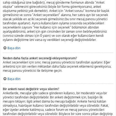
sahip olduğunuz izne bağlıdır)), mesaj gönderme formunun altında “Anket
oluştur” sekmesini göreceksiniz (böyle bir formu göremiyorsanız, anket
oluşturma yetkiniz yok demektir). Anket için “Anket sorusu” kısmına bir başlık
girmelisiniz ve sonra “Anket seçenekleri” alanına, her satıra ayrı bir seçenek
olacak şekilde en az iki seçenek girmelisiniz (bu sınır mesaj panosu yönetici
tarafından ayarlanır). Ayrıca kullanıcıların oylama sırasında seçebilecekleri
seçeneklerin sayısını “Her kullanıcı için seçenek” bölümünün altından
ayarlayabilirsiniz, anket için gün cinsinden bir zaman sınırı belirleyebilirsiniz
(sınırsız sürede olması için 0 yazın) ve son olarak eğer kullanıcıların kendi
oylarını değiştirme izni varsa oy verdikleri seçeneği değiştirebilirler.
Başa dön
Neden daha fazla anket seçeneği ekleyemiyorum?
Anket seçenekleri için sınır, mesaj panosu yöneticisi tarafından ayarlanır. Eğer
anketiniz için izin verilen miktardan daha fazla seçenek eklemeniz gerekiyorsa,
mesaj panosu yöneticisi ile iletişime geçin.
Başa dön
Bir anketi nasıl değiştirir veya silerim?
Anketlerde, mesajlar gibi sadece gönderen kullanıcı, bir moderatör veya bir
yönetici tarafından değiştirilebilir. Bir anketi değiştirmek için, başlığın ilk
mesajını tıklayın; ilgili anket daima bu mesaja bağlıdır. Ankete henüz katılan
olmadıysa, hazırlayan kullanıcı tarafından değiştirilebilir veya silinebilir. Fakat,
eğer üyeler ankete katılmışsa, sadece forum ve mesaj panosu yöneticileri
tarafından değiştirilebilir veya silinebilir. Böylece bir süre sonra şıkları değiştirip