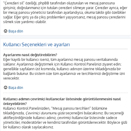
“Çerezleri sil” özelliği, phpBB tarafından oluşturulan ve mesaj panosuna
girişiniz, doğrulanmanız için tutulan çerezleri silmeye yarar. Çerezler ayrıca, eğer
bir mesaj panosu yöneticisi tarafından ayarlandıysa, okuma takibi gibi özellikler
sağlar. Eğer giriş ya da çıkış problemleri yaşıyorsanız, mesaj panosu çerezlerini
silmek size yardımcı olabilir.
Başa dön
Kullanıcı Seçenekleri ve ayarları
Ayarlarımı nasıl değiştirebilirim?
Eğer kayıtlı bir kullanıcı iseniz, tüm ayarlarınız mesaj panosu veritabanında
saklanır. Ayarlarınızı değiştirmek için Kullanıcı Kontrol Panelinizi ziyaret edin;
genellikle sayfaların üst kısmında, kullanıcı adınızın üzerine tıkladığınızda bir
bağlantı bulunur. Bu sistem size tüm ayarlarınızı ve tercihlerinizi değiştirme izni
verecektir.
Başa dön
Kullanıcı adımın çevrimiçi kullanıcılar listesinde görüntülenmesini nasıl
önleyebilirim?
Kullanıcı Kontrol Panelinizden, “Mesaj panosu tercihleri” bölümüne
tıkladığınızda,
Çevrimiçi durumumu gizle
seçeneğini bulacaksınız. Bu seçeneği
aktifleştirdiğinizde kullanıcı adınız, çevrimiçi kullanıcılar listesinde sadece
yöneticiler, moderatörler ve kendiniz tarafından görüntülenecektir. Böylece gizli
bir kullanıcı olarak sayılacaksınız.