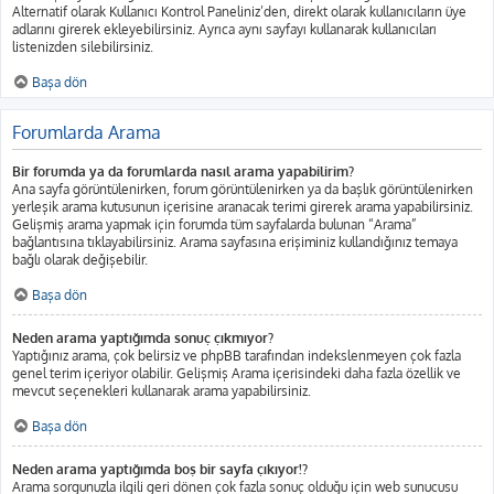
Alternatif olarak Kullanıcı Kontrol Paneliniz’den, direkt olarak kullanıcıların üye
adlarını girerek ekleyebilirsiniz. Ayrıca aynı sayfayı kullanarak kullanıcıları
listenizden silebilirsiniz.
Başa dön
Forumlarda Arama
Bir forumda ya da forumlarda nasıl arama yapabilirim?
Ana sayfa görüntülenirken, forum görüntülenirken ya da başlık görüntülenirken
yerleşik arama kutusunun içerisine aranacak terimi girerek arama yapabilirsiniz.
Gelişmiş arama yapmak için forumda tüm sayfalarda bulunan “Arama”
bağlantısına tıklayabilirsiniz. Arama sayfasına erişiminiz kullandığınız temaya
bağlı olarak değişebilir.
Başa dön
Neden arama yaptığımda sonuç çıkmıyor?
Yaptığınız arama, çok belirsiz ve phpBB tarafından indekslenmeyen çok fazla
genel terim içeriyor olabilir. Gelişmiş Arama içerisindeki daha fazla özellik ve
mevcut seçenekleri kullanarak arama yapabilirsiniz.
Başa dön
Neden arama yaptığımda boş bir sayfa çıkıyor!?
Arama sorgunuzla ilgili geri dönen çok fazla sonuç olduğu için web sunucusu