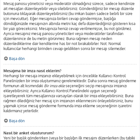
Mesaj panosu yöneticisi veya moderatör olmadığınız sürece, sadece kendinize
ait mesajları düzenleyebilir veya silebilirsiniz. Gönderdiğiniz bir mesajı düzenle
butonuna tıklayarak düzenleyebilirsiniz (bu imkan bazen sadece belirli bir süre
için mevcuttur). Eğer mesajınıza birileri cevap göndermişse, başlığa
döndüğünüzde mesajınızın altında metni kaç defa düzenlediğinizi gösteren kısa
bir yazı göreceksiniz. Mesajınıza henüz cevap verilmemişse, bu not görülmez.
Ayrıca mesajınız mesaj panosu yöneticileri veya moderatörler tarafından
düzenlenince de bu metin görünmez. Buna rağmen mesajı neden
düzenlediklerine dair kendilerine has bir not bırakabilirler. Not: Normal
kullanıcılar herhangi birinden cevap geldikten sonra bir mesajı silemezler.
Başa dön
Mesajıma bir imza nasıl eklerim?
Herhangi bir mesaja imzanızı ekleyebilmek için öncelikle Kullanıcı Kontrol
Panelinizden bir imza oluşturmanız gerekmektedir. Daha sonra mesaj gönderme
formunun alt kısmındaki
Bir imza ekle
seçeneğini seçip mesajınıza imzanızı
ekleyebilirsiniz. Ayrıca Kullanıcı Kontrol Panelindeki uygun seçeneği
işaretleyerek tüm mesajlarınıza varsayılan olarak bir imza ekleyebilirsiniz. Buna
rağmen dilediğiniz her mesaj için imzanızın eklenmesini önleyebilirsiniz, bunu
yapmak içinse mesaj gönderme formunda imza ekleme seçeneğinin işaretini
kaldırmanız yeterlidir.
Başa dön
Nasıl bir anket oluştururum?
Yeni bir başlık gönderirken (veya bir başlığın ilk mesajını düzenlerken (bu tabiki