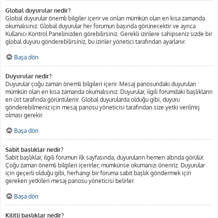
Global duyurular nedir?
Global duyurular önemli bilgiler içerir ve onları mümkün olan en kısa zamanda
okumalısınız. Global duyurular her forumun başında görünecektir ve ayrıca
Kullanıcı Kontrol Panelinizden görebilirsiniz. Gerekli izinlere sahipseniz sizde bir
global duyuru gönderebilirsiniz, bu izinler yönetici tarafından ayarlanır.
Başa dön
Duyurular nedir?
Duyurular çoğu zaman önemli bilgileri içerir. Mesaj panosundaki duyuruları
mümkün olan en kısa zamanda okumalısınız. Duyurular, ilgili forumdaki başlıkların
en üst tarafında görüntülenir. Global duyurularda olduğu gibi, duyuru
gönderebilmeniz için mesaj panosu yöneticisi tarafından size yetki verilmiş
olması gerekir.
Başa dön
Sabit başlıklar nedir?
Sabit başlıklar, ilgili forumun ilk sayfasında, duyuruların hemen altında görülür.
Çoğu zaman önemli bilgileri içerirler, mümkünse okumanızı öneririz. Duyurular
için geçerli olduğu gibi, herhangi bir foruma sabit başlık göndermek için
gereken yetkileri mesaj panosu yöneticisi belirler.
Başa dön
Kilitli başlıklar nedir?