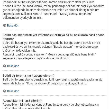
imlerindeki bir başlık güncellendiği zaman artık bildirim alabiliyorsunuz.
Aboneliklerde ise, farklı olarak, mesaj panosu genelinde bir başlık ya da forum
güncellendiğinde bildirim alacaksınız. Yer imleri ve abonelikler için bildirim
seçeneklerini Kullanıcı Kontrol Panelindeki “Mesaj panosu tercihleri”
bölümünden ayarlayabilirsiniz.
Başa dön
Belirli başlıkları nasıl yer imlerine eklerim ya da bu başlıklara nasıl abone
olurum?
Belirli bir başlığı yer imlerine eklemek ya da bu başlığa abone olmak için bir
başlıktaki üst ve alt kısımlarda bulunan “Başlık araçları” menüsünden uygun
bağlantıyı tıklayabilirsiniz.
Ayrıca bir başlığa cevap yazarken “Mesaja cevap geldiğinde bana bildir”
seçeneğini işaretleyerek başlığa abone olabilirsiniz.
Başa dön
Belirli bir foruma nasıl abone olurum?
Belirli bir foruma abone olmak için, ilgili foruma giriş yaptığınızda sayfanın alt
kısmında bulunan “Foruma abone ol” bağlantısına tıklayabilirsiniz.
Başa dön
Aboneliklerimi nasıl silerim?
Aboneliklerinizi, Kullanıcı Kontrol Panelinize giderek ve abonelikleriniz için
bağlantıları takip ederek silebilirsiniz.