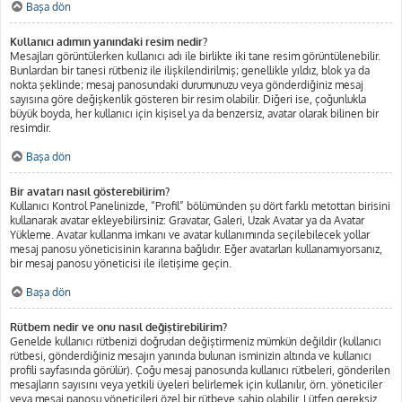
Başa dön
Kullanıcı adımın yanındaki resim nedir?
Mesajları görüntülerken kullanıcı adı ile birlikte iki tane resim görüntülenebilir.
Bunlardan bir tanesi rütbeniz ile ilişkilendirilmiş; genellikle yıldız, blok ya da
nokta şeklinde; mesaj panosundaki durumunuzu veya gönderdiğiniz mesaj
sayısına göre değişkenlik gösteren bir resim olabilir. Diğeri ise, çoğunlukla
büyük boyda, her kullanıcı için kişisel ya da benzersiz, avatar olarak bilinen bir
resimdir.
Başa dön
Bir avatarı nasıl gösterebilirim?
Kullanıcı Kontrol Panelinizde, “Profil” bölümünden şu dört farklı metottan birisini
kullanarak avatar ekleyebilirsiniz: Gravatar, Galeri, Uzak Avatar ya da Avatar
Yükleme. Avatar kullanma imkanı ve avatar kullanımında seçilebilecek yollar
mesaj panosu yöneticisinin kararına bağlıdır. Eğer avatarları kullanamıyorsanız,
bir mesaj panosu yöneticisi ile iletişime geçin.
Başa dön
Rütbem nedir ve onu nasıl değiştirebilirim?
Genelde kullanıcı rütbenizi doğrudan değiştirmeniz mümkün değildir (kullanıcı
rütbesi, gönderdiğiniz mesajın yanında bulunan isminizin altında ve kullanıcı
profili sayfasında görülür). Çoğu mesaj panosunda kullanıcı rütbeleri, gönderilen
mesajların sayısını veya yetkili üyeleri belirlemek için kullanılır, örn. yöneticiler
veya mesaj panosu yöneticileri özel bir rütbeye sahip olabilir. Lütfen gereksiz