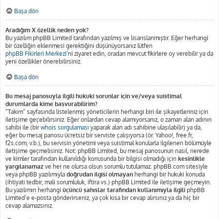
Başa dön
Aradığım X özellik neden yok?
Bu yazılım phpBB Limited tarafından yazılmış ve lisanslanmıştır. Eğer herhangi
bir özelliğin eklenmesi gerektiğini düşünüyorsanız lütfen
phpBB Fikirleri Merkezi
’ni ziyaret edin, oradan mevcut fikirlere oy verebilir ya da
yeni özellikler önerebilirsiniz.
Başa dön
Bu mesaj panosuyla ilgili hukuki sorunlar için ve/veya suistimal
durumlarda kime başvurabilirim?
“Takım” sayfasında listelenmiş yöneticilerin herhangi biri ile şikayetleriniz için
iletişime geçebilirsiniz. Eğer onlardan cevap alamıyorsanız, o zaman alan adının
sahibi ile (bir
whois sorgulaması
yaparak alan adı sahibine ulaşılabilir) ya da,
eğer bu mesaj panosu ücretsiz bir serviste çalışıyorsa (ör. Yahoo!, free.fr,
f2s.com, v.b.), bu servisin yönetimi veya suistimal konularla ilgilenen bölümüyle
iletişime geçmelisiniz. Not: phpBB Limited, bu mesaj panosunun nasıl, nerede
ve kimler tarafından kullanıldığı konusunda bir bilgisi olmadığı için
kesinlikle
yargılanamaz
ve her ne olursa olsun sorumlu tutulamaz. phpBB.com sitesiyle
veya phpBB yazılımıyla
doğrudan ilgisi olmayan
herhangi bir hukuki konuda
(ihtiyati tedbir, mali sorumluluk, iftira vs.) phpBB Limited ile iletişime geçmeyin.
Bu yazılımın herhangi
üçüncü şahıslar tarafından kullanımıyla ilgili
phpBB
Limited’e e-posta gönderirseniz, ya çok kısa bir cevap alırsınız ya da hiç bir
cevap alamazsınız.