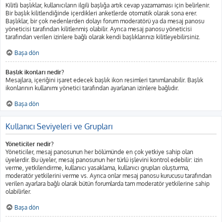
Kilitli başlıklar, kullanıcıların ilgili başlığa artık cevap yazamaması için belirlenir.
Bir başlık kilitlendiğinde içerdikleri anketlerde otomatik olarak sona erer.
Başlıklar, bir çok nedenlerden dolayı forum moderatörü ya da mesaj panosu
yöneticisi tarafından kilitlenmiş olabilir. Ayrıca mesaj panosu yöneticisi
tarafından verilen izinlere bağlı olarak kendi başlıklarınızı kilitleyebilirsiniz.
Başa dön
Başlık ikonları nedir?
Mesajlara, içeriğini işaret edecek başlık ikon resimleri tanımlanabilir. Başlık
ikonlarının kullanımı yönetici tarafından ayarlanan izinlere bağlıdır.
Başa dön
Kullanıcı Seviyeleri ve Grupları
Yöneticiler nedir?
Yöneticiler, mesaj panosunun her bölümünde en çok yetkiye sahip olan
üyelerdir. Bu üyeler, mesaj panosunun her türlü işlevini kontrol edebilir: izin
verme, yetkilendirme, kullanıcı yasaklama, kullanıcı grupları oluşturma,
moderatör yetkilerini verme vs. Ayrıca onlar mesaj panosu kurucusu tarafından
verilen ayarlara bağlı olarak bütün forumlarda tam moderatör yetkilerine sahip
olabilirler.
Başa dön