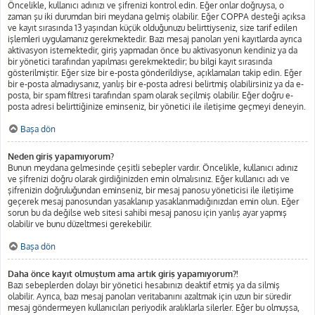
Öncelikle, kullanıcı adınızı ve şifrenizi kontrol edin. Eğer onlar doğruysa, o
zaman şu iki durumdan biri meydana gelmiş olabilir. Eğer COPPA desteği açıksa
ve kayıt sırasında 13 yaşından küçük olduğunuzu belirttiyseniz, size tarif edilen
işlemleri uygulamanız gerekmektedir. Bazı mesaj panoları yeni kayıtlarda ayrıca
aktivasyon istemektedir, giriş yapmadan önce bu aktivasyonun kendiniz ya da
bir yönetici tarafından yapılması gerekmektedir; bu bilgi kayıt sırasında
gösterilmiştir. Eğer size bir e-posta gönderildiyse, açıklamaları takip edin. Eğer
bir e-posta almadıysanız, yanlış bir e-posta adresi belirtmiş olabilirsiniz ya da e-
posta, bir spam filtresi tarafından spam olarak seçilmiş olabilir. Eğer doğru e-
posta adresi belirttiğinize eminseniz, bir yönetici ile iletişime geçmeyi deneyin.
Başa dön
Neden giriş yapamıyorum?
Bunun meydana gelmesinde çeşitli sebepler vardır. Öncelikle, kullanıcı adınız
ve şifrenizi doğru olarak girdiğinizden emin olmalısınız. Eğer kullanıcı adı ve
şifrenizin doğruluğundan eminseniz, bir mesaj panosu yöneticisi ile iletişime
geçerek mesaj panosundan yasaklanıp yasaklanmadığınızdan emin olun. Eğer
sorun bu da değilse web sitesi sahibi mesaj panosu için yanlış ayar yapmış
olabilir ve bunu düzeltmesi gerekebilir.
Başa dön
Daha önce kayıt olmuştum ama artık giriş yapamıyorum?!
Bazı sebeplerden dolayı bir yönetici hesabınızı deaktif etmiş ya da silmiş
olabilir. Ayrıca, bazı mesaj panoları veritabanını azaltmak için uzun bir süredir
mesaj göndermeyen kullanıcıları periyodik aralıklarla silerler. Eğer bu olmuşsa,