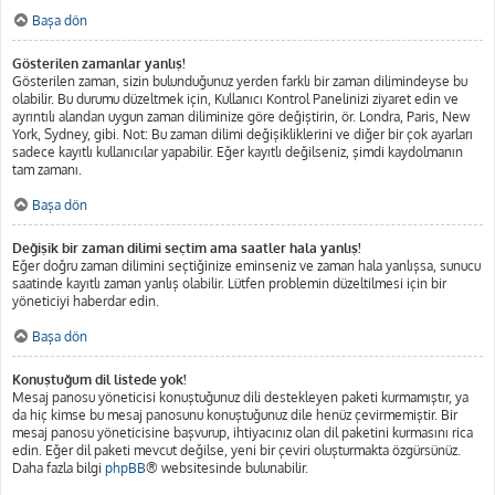
Başa dön
Gösterilen zamanlar yanlış!
Gösterilen zaman, sizin bulunduğunuz yerden farklı bir zaman dilimindeyse bu
olabilir. Bu durumu düzeltmek için, Kullanıcı Kontrol Panelinizi ziyaret edin ve
ayrıntılı alandan uygun zaman diliminize göre değiştirin, ör. Londra, Paris, New
York, Sydney, gibi. Not: Bu zaman dilimi değişikliklerini ve diğer bir çok ayarları
sadece kayıtlı kullanıcılar yapabilir. Eğer kayıtlı değilseniz, şimdi kaydolmanın
tam zamanı.
Başa dön
Değişik bir zaman dilimi seçtim ama saatler hala yanlış!
Eğer doğru zaman dilimini seçtiğinize eminseniz ve zaman hala yanlışsa, sunucu
saatinde kayıtlı zaman yanlış olabilir. Lütfen problemin düzeltilmesi için bir
yöneticiyi haberdar edin.
Başa dön
Konuştuğum dil listede yok!
Mesaj panosu yöneticisi konuştuğunuz dili destekleyen paketi kurmamıştır, ya
da hiç kimse bu mesaj panosunu konuştuğunuz dile henüz çevirmemiştir. Bir
mesaj panosu yöneticisine başvurup, ihtiyacınız olan dil paketini kurmasını rica
edin. Eğer dil paketi mevcut değilse, yeni bir çeviri oluşturmakta özgürsünüz.
Daha fazla bilgi
phpBB
® websitesinde bulunabilir.