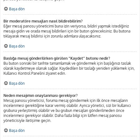
Başa dön
Bir moderatöre mesajları nasıl bildirebilirim?
Eğer mesaj panosu yöneticimi buna izin veriyorsa, bildiri yapmak istediğiniz
mesaja gidin ve orada mesaj bildirileri için bir buton göreceksiniz. Bu butona
tıklayarak mesaj bildirisi için zorunlu adımlara ulaşacaksınız.
Başa dön
Başlığa mesaj gönderilirken görülen “Kaydet” butonu nedir?
Bu buton sonraki bir tarihte tamamlamak ve göndermek için başlığınızı taslak
olarak kaydetmeye olanak sağlar. Kaydedilen bir taslağı yeniden yüklemek için,
Kullanıcı Kontrol Panelini ziyaret edin.
Başa dön
Neden mesajımın onaylanması gerekiyor?
Mesaj panosu yöneticisi, foruma mesaj göndermek için ilk önce mesajların
incelenmesi gerektiğine karar vermiş olabilir. Ayrıca yönetici, sizi bir kullanıcı
grubuna yerleştirmiş olabilir ve bu grubun mesajları gönderilmeden önce
incelenmesi gerekiyor olabilir. Daha fazla bilgi için lütfen mesaj panosu
yöneticisiyle iletişime geçin.
Başa dön