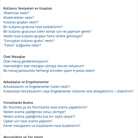
Kullanıcı Seviyeleri ve Grupları
Yöneticiler nedir?
Moderatörler nedir?
Kullanıcı grupları nedir?
Bir kullanıcı grubuna nasıl katılabilirim?
Bir kullanıcı grubunun lideri olmak için ne yapmam gerek?
Neden bazı kullanıcı grupları farklı renkte görünüyor?
“Varsayılan kullanıcı grubu” nedir?
“Takım” bağlantısı nedir?
Özel Mesajlar
Özel mesaj gönderemiyorum!
İstemediğim özel mesajları almaya devam ediyorum!
Bu mesaj panosunda herhangi birinden spam e-posta aldım!
Arkadaşlar ve Engellenenler
Arkadaşlarım ve Engellenenler listesi nedir?
Kullanıcıları Arkadaşlarım veya Engellenenler listesine nasıl ekleyebilirim / silebilirim?
Forumlarda Arama
Bir forumda ya da forumlarda nasıl arama yapabilirim?
Neden arama yaptığımda sonuç çıkmıyor?
Neden arama yaptığımda boş bir sayfa çıkıyor!?
Üyeler için nasıl arama yaparım?
Kendi mesajlarımı ve başlıklarımı nasıl bulabilirim?
Abonelikler ve Yer imleri