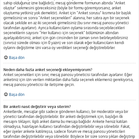
sahip olduğunuz izne bağlıdır)), mesaj gönderme formunun altında “Anket
oluştur” sekmesini göreceksiniz (böyle bir formu göremiyorsanız, anket
oluşturma yetkiniz yok demektir). Anket için “Anket sorusu” kısmına bir başlık
girmelisiniz ve sonra “Anket seçenekleri” alanına, her satıra ayrı bir seçenek
olacak şekilde en az iki seçenek girmelisiniz (bu sınır mesaj panosu yönetici
tarafından ayarlanır). Ayrıca kullanıcıların oylama sırasında seçebilecekleri
seçeneklerin sayısını “Her kullanıcı için seçenek” bölümünün altından
ayarlayabilirsiniz, anket için gün cinsinden bir zaman sınırı belirleyebilirsiniz
(sınırsız sürede olması için 0 yazın) ve son olarak eğer kullanıcıların kendi
oylarını değiştirme izni varsa oy verdikleri seçeneği değiştirebilirler.
Başa dön
Neden daha fazla anket seçeneği ekleyemiyorum?
Anket seçenekleri için sınır, mesaj panosu yöneticisi tarafından ayarlanır. Eğer
anketiniz için izin verilen miktardan daha fazla seçenek eklemeniz gerekiyorsa,
mesaj panosu yöneticisi ile iletişime geçin.
Başa dön
Bir anketi nasıl değiştirir veya silerim?
Anketlerde, mesajlar gibi sadece gönderen kullanıcı, bir moderatör veya bir
yönetici tarafından değiştirilebilir. Bir anketi değiştirmek için, başlığın ilk
mesajını tıklayın; ilgili anket daima bu mesaja bağlıdır. Ankete henüz katılan
olmadıysa, hazırlayan kullanıcı tarafından değiştirilebilir veya silinebilir. Fakat,
eğer üyeler ankete katılmışsa, sadece forum ve mesaj panosu yöneticileri
tarafından değiştirilebilir veya silinebilir. Böylece bir süre sonra şıkları değiştirip