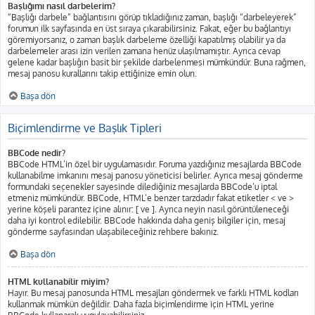
Başlığımı nasıl darbelerim?
“Başlığı darbele” bağlantısını görüp tıkladığınız zaman, başlığı “darbeleyerek”
forumun ilk sayfasında en üst sıraya çıkarabilirsiniz. Fakat, eğer bu bağlantıyı
göremiyorsanız, o zaman başlık darbeleme özelliği kapatılmış olabilir ya da
darbelemeler arası izin verilen zamana henüz ulaşılmamıştır. Ayrıca cevap
gelene kadar başlığın basit bir şekilde darbelenmesi mümkündür. Buna rağmen,
mesaj panosu kurallarını takip ettiğinize emin olun.
Başa dön
Biçimlendirme ve Başlık Tipleri
BBCode nedir?
BBCode HTML’in özel bir uygulamasıdır. Foruma yazdığınız mesajlarda BBCode
kullanabilme imkanını mesaj panosu yöneticisi belirler. Ayrıca mesaj gönderme
formundaki seçenekler sayesinde dilediğiniz mesajlarda BBCode’u iptal
etmeniz mümkündür. BBCode, HTML’e benzer tarzdadır fakat etiketler < ve >
yerine köşeli parantez içine alınır: [ ve ]. Ayrıca neyin nasıl görüntüleneceği
daha iyi kontrol edilebilir. BBCode hakkında daha geniş bilgiler için, mesaj
gönderme sayfasından ulaşabileceğiniz rehbere bakınız.
Başa dön
HTML kullanabilir miyim?
Hayır. Bu mesaj panosunda HTML mesajları göndermek ve farklı HTML kodları
kullanmak mümkün değildir. Daha fazla biçimlendirme için HTML yerine