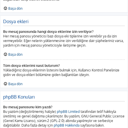
Başa dön
Dosya ekleri
Bu mesaj panosunda hangi dosya eklerine izin veriliyor?
Her mesaj panosu yöneticisi bazı dosya eki tiplerine izin verebilir ya da izin
vermeyebilir. Eğer nelerin yüklenmesine izin verildiğine dair şüpheleriniz varsa,
yardım için mesaj panosu yöneticisiyle iletişime geçin.
Başa dön
Tüm dosya eklerimi nasıl bulurum?
Yüklediğiniz dosya eklerinin listesini bulmak için, Kullanıcı Kontrol Panelinize
gidin ve dosya ekleri bölümüne giden bağlantıları izleyin.
Başa dön
phpBB Konuları
Bu mesaj panosunu kim yazdı?
Bu yazılım (değiştirilmemiş haliyle)
phpBB Limited
tarafından telif hakkıyla
üretilmiş ve genel dağıtıma çıkarılmıştır. Bu yazılım, GNU General Public License
(Genel Kamu Lisansı), sürüm 2 (GPL-2.0) altında yapılmıştır ve serbestçe
dağıtılabilir. Daha fazla detay için
phpBB Hakkında
sayfasına bakın.