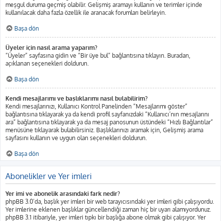
meşgul duruma geçmiş olabilir. Gelişmiş aramayı kullanın ve terimler içinde
kullanılacak daha fazla özellik ile aranacak forumları belirleyin.
Başa dön
Üyeler için nasıl arama yaparım?
“Üyeler” sayfasına gidin ve “Bir üye bul” bağlantısına tıklayın. Buradan,
açıklanan seçenekleri doldurun.
Başa dön
Kendi mesajlarımı ve başlıklarımı nasıl bulabilirim?
Kendi mesajlarınızı, Kullanıcı Kontrol Panelinden “Mesajlarımı göster”
bağlantısına tıklayarak ya da kendi profil sayfanızdaki “Kullanıcı’nın mesajlarını
ara” bağlantısına tıklayarak ya da mesaj panosunun üstündeki “Hızlı Bağlantılar”
menüsüne tıklayarak bulabilirsiniz. Başlıklarınızı aramak için, Gelişmiş arama
sayfasını kullanın ve uygun olan seçenekleri doldurun.
Başa dön
Abonelikler ve Yer imleri
Yer imi ve abonelik arasındaki fark nedir?
phpBB 3.0’da, başlık yer imleri bir web tarayıcısındaki yer imleri gibi çalışıyordu.
Yer imlerine eklenen başlıklar güncellendiği zaman hiç bir uyarı alamıyordunuz.
phpBB 3.1 itibariyle, yer imleri tıpkı bir başlığa abone olmak gibi çalışıyor. Yer