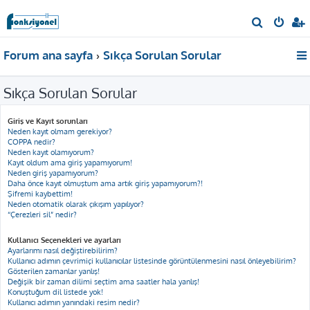
A
r
Forum ana sayfa
Sıkça Sorulan Sorular
a
Sıkça Sorulan Sorular
Giriş ve Kayıt sorunları
Neden kayıt olmam gerekiyor?
COPPA nedir?
Neden kayıt olamıyorum?
Kayıt oldum ama giriş yapamıyorum!
Neden giriş yapamıyorum?
Daha önce kayıt olmuştum ama artık giriş yapamıyorum?!
Şifremi kaybettim!
Neden otomatik olarak çıkışım yapılıyor?
“Çerezleri sil” nedir?
Kullanıcı Seçenekleri ve ayarları
Ayarlarımı nasıl değiştirebilirim?
Kullanıcı adımın çevrimiçi kullanıcılar listesinde görüntülenmesini nasıl önleyebilirim?
Gösterilen zamanlar yanlış!
Değişik bir zaman dilimi seçtim ama saatler hala yanlış!
Konuştuğum dil listede yok!
Kullanıcı adımın yanındaki resim nedir?