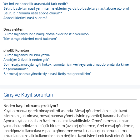
Yer imi ve abonelik arasındaki fark nedir?
Belirli başlıkları nasıl yer imlerine eklerim ya da bu başlıklara nasıl abone olurum?
Belirli bir foruma nasıl abone olurum?
Aboneliklerimi nasıl silerim?
Dosya ekleri
Bu mesaj panosunda hangi dosya eklerine izin veriliyor?
Tüm dosya eklerimi nasıl bulurum?
phpBB Konuları
Bu mesaj panosunu kim yazdı?
Aradığım X özellik neden yok?
Bu mesaj panosuyla ilgili hukuki sorunlar için ve/veya suistimal durumlarda kime
başvurabilirim?
Bir mesaj panosu yöneticisiyle nasıl iletişime geçebilirim?
Giriş ve Kayıt sorunları
Neden kayıt olmam gerekiyor?
Kayıt olmanıza gerek olmayabilirdi aslında. Mesaj gönderebilmek için kayıt
işleminin şart olması, mesaj panosu yöneticisinin (yönetici) kararına bağlıdır.
Ayrıca kayıt olunca bazı özel imkanlara ulaşabilirsiniz. Örneğin mesajlarınızın
yanında kendinize ait küçük bir resim (avatar) gösterme, özel mesaj gönderme,
tanıdığınız kullanıcılara e-posta gönderme veya kullanıcı gruplarına katılma
imkanlarına misafir kullanıcılar sahip değildir. Kayıt işlemi çok basit olduğu için