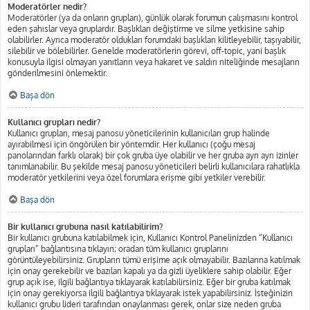
Moderatörler nedir?
Moderatörler (ya da onların grupları), günlük olarak forumun çalışmasını kontrol
eden şahıslar veya gruplardır. Başlıkları değiştirme ve silme yetkisine sahip
olabilirler. Ayrıca moderatör oldukları forumdaki başlıkları kilitleyebilir, taşıyabilir,
silebilir ve bölebilirler. Genelde moderatörlerin görevi, off-topic, yani başlık
konusuyla ilgisi olmayan yanıtların veya hakaret ve saldırı niteliğinde mesajların
gönderilmesini önlemektir.
Başa dön
Kullanıcı grupları nedir?
Kullanıcı grupları, mesaj panosu yöneticilerinin kullanıcıları grup halinde
ayırabilmesi için öngörülen bir yöntemdir. Her kullanıcı (çoğu mesaj
panolarından farklı olarak) bir çok gruba üye olabilir ve her gruba ayrı ayrı izinler
tanımlanabilir. Bu şekilde mesaj panosu yöneticileri belirli kullanıcılara rahatlıkla
moderatör yetkilerini veya özel forumlara erişme gibi yetkiler verebilir.
Başa dön
Bir kullanıcı grubuna nasıl katılabilirim?
Bir kullanıcı grubuna katılabilmek için, Kullanıcı Kontrol Panelinizden “Kullanıcı
grupları” bağlantısına tıklayın; oradan tüm kullanıcı gruplarını
görüntüleyebilirsiniz. Grupların tümü erişime açık olmayabilir. Bazılarına katılmak
için onay gerekebilir ve bazıları kapalı ya da gizli üyeliklere sahip olabilir. Eğer
grup açık ise, ilgili bağlantıya tıklayarak katılabilirsiniz. Eğer bir gruba katılmak
için onay gerekiyorsa ilgili bağlantıya tıklayarak istek yapabilirsiniz. İsteğinizin
kullanıcı grubu lideri tarafından onaylanması gerek, onlar size neden gruba