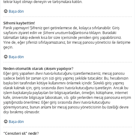
tekrar kayıt olmayı deneyin ve tartışmalara katılın.
Başa dön
Şifremi kaybettim!
Panik yapmayın! Şifreniz geri getirelemese de, kolayca sıfırlanabilir. Giriş
sayfasını ziyaret edin ve
Şifremi unuttum
bağlantısına tıklayın. Buradaki
talimatları takip ederek kısa bir süre içerisinde yeniden giriş yapabilirsiniz.
Yine de, eğer şifenizi sıfırlayamazsanız, bir mesaj panosu yöneticisi ile iletişime
geçin.
Başa dön
Neden otomatik olarak çıkışım yapılıyor?
Eğer giriş yaparken
Beni hatırla
kutucuğunu işaretlemezseniz, mesaj panosu
sadece belirli bir zaman için sizi giriş yapmış şekilde tutacaktır. Bu, hesabınızın
başka biri tarafından kötüye kullanımını önlemek içindir. Sürekli giriş yapmış
olarak kalmak için, giriş sırasında
Beni hatırla
kutucuğunu işaretleyin. Ancak bu
işlem başkalarıyla paylaşılan bir bilgisayarlardan, örneğin; kütüphane, internet
kafe, üniversite bilgisayar laboratuarı, v.b. gibi yerlerden mesaj panosuna erişim
yaptığınızda önerilmez. Eğer giriş sırasında
Beni hatırla
kutucuğunu
göremiyorsanız, bunun anlamı bir mesaj panosu yöneticisinin bu özelliği devre
dışı bırakmış olmasıdır.
Başa dön
“Çerezleri sil” nedir?