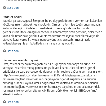
BBCode kullanarak uygulayabilirsiniz.
Başa dön
İfadeler nedir?
İfadeler ya da Duygusal Simgeler, belirli duygu ifadelerini vermek için kullanılan
küçük resimler halindeki kısa kodlardır. Örn. :) mutlu, :( ise üzgün anlamındadır.
Kullanabileceğiniz ifadelerin tam listesini mesaj gönderme formunda
görebilirsiniz. İfadeleri aşırı derecede kullanmamaya özen gösterin, onlar metin
yoksa okunmaz hale gelebilir ve bir moderatör mesajınızı düzenlemeye ya da
silmeye karar verebilir. Mesaj panosu yöneticisi ayrıca bir mesajınızda
kullanabileceğiniz en fazla ifade sınırını ayarlamış olabilir.
Başa dön
Resim gönderebilir miyim?
Evet, resimler mesajınızda gösterilebilir. Eğer yönetim dosya eklerine izin
verdiyse, resimleri mesaj panosuna yükleyebilirsiniz. Aksi takdirde, genel
erişilebilir bir web sunucusunda depolanan bir resime bağlantı vermelisiniz, örn.
http://www.ornek.com/benim-resmim.gif. Kendi bilgisayarınızda saklanan
resimlere bağlantı veremezsiniz (bilgisayarınız genel erişilebilir bir sunucu
olmadığı sürece). Ayrıca kimlik doğrulama mekanizmaları ardında depolanan
resimlere bağlantı veremezsiniz, ör. hotmail ya da yahoo e-posta kutularındaki
resimler, şifre korumları siteler, v.b. Resmi görüntülemek için BBCode [img]
etiketini kullanın.
Başa dön