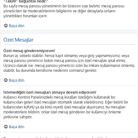
“Takım” bağlantısı nedir?
Bu sayfa mesaj panosu yönetiminin bir listesini size belirtir, mesaj panosu
yöneticileri ile moderatörlerinin bilgilerini ve diğer detaylarla onların
yönettikleri forumları içerir.
Başa dön
Özel Mesajlar
Özel mesaj gönderemiyorum!
Bunun üç sebebi olabilir; henüz kayıt olmamış veya giriş yapmamışsınız, veya
mesaj panosu yöneticisi bütün mesaj panosu için özel mesajları iptal etmiş.
Üçüncü olanak ise: mesaj panosu yöneticisi sizin bu imkanı kullanmanızı önlemiş
olabilir, bu durumda kendisine nedenini sormanız gerekir.
Başa dön
İstemediğim özel mesajları almaya devam ediyorum!
Kullanıcı Kontrol Panelinizdeki mesaj kuralları özelliğini kullanarak bir
kullanıcıdan gelen özel mesajları otomatik olarak silebilirsiniz. Eğer belirli bir
kullanıcıdan küfürlü ya da kötü niyetli özel mesajlar alıyorsanız, bu mesajları
moderatörlere bildirin; onlar özel mesaj gönderen bir kullanıcıyı önleme
yetkisine sahiptir.
Başa dön