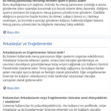
Bu mesaj panosunda herhangi birinden spam e-posta aldım!
Bunu duyduğumuz için üzgünüz. Aslında, bu mesaj panosunun sunduğu e-posta
gönderme işlevi spamdan korunmak için birçok önlemi almış durumda. Aldığınız
spam e-postanın bir kopyasını mesaj panosu yöneticisine gönderin. Özellikle
aldığınız e-posta’nın başlık kısmını (to (kime), subject (konu) vs.) iletmeyi
unutmayın, bu kısımda e-postayı gönderen kullanıcı hakkında bilgiler bulunur.
Mesaj panosu yöneticileri bu bilgilerle meseleyi takip edebilir.
Başa dön
Arkadaşlar ve Engellenenler
Arkadaşlarım ve Engellenenler listesi nedir?
Bu listeleri kullanarak mesaj panosunun diğer üyelerini organize edebilirsiniz.
Arkadaşlar listenize eklenen üyeler, onlara özel mesajlar göndermeye ve
çevrimiçi durumlarını görüntülemeye kolay erişim sağlamak için Kullanıcı Kontrol
Panelinizde listelenecektir. Tema uygun desteği sağlıyorsa, bu kullanıcılardan
gelen mesajlar ayrıca detaylı ve belirgin olarak görünebilir. Eğer engellenenler
listenize bir kullanıcı eklediyseniz onlar tarafından oluşturulan mesajlar
varsayılan olarak gizlenecektir.
Başa dön
Kullanıcıları Arkadaşlarım veya Engellenenler listesine nasıl ekleyebilirim
/ silebilirim?
Listenize kullanıcıları iki yolla ekleyebilirsiniz. Her kullanıcı’nın profilinde, onları
Arkadaşlar ya da Engellenenler listenize eklemek için bir bağlantı olacaktır.