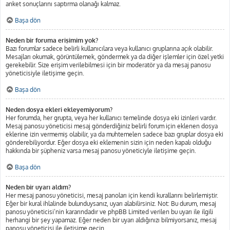
anket sonuçlarını saptırma olanağı kalmaz.
Başa dön
Neden bir foruma erişimim yok?
Bazı forumlar sadece belirli kullanıcılara veya kullanıcı gruplarına açık olabilir.
Mesajları okumak, görüntülemek, göndermek ya da diğer işlemler için özel yetki
gerekebilir. Size erişim verilebilmesi için bir moderatör ya da mesaj panosu
yöneticisiyle iletişime geçin.
Başa dön
Neden dosya ekleri ekleyemiyorum?
Her forumda, her grupta, veya her kullanıcı temelinde dosya eki izinleri vardır.
Mesaj panosu yöneticisi mesaj gönderdiğiniz belirli forum için eklenen dosya
eklerine izin vermemiş olabilir, ya da muhtemelen sadece bazı gruplar dosya eki
gönderebiliyordur. Eğer dosya eki eklemenin sizin için neden kapalı olduğu
hakkında bir şüpheniz varsa mesaj panosu yöneticiyle iletişime geçin.
Başa dön
Neden bir uyarı aldım?
Her mesaj panosu yöneticisi, mesaj panoları için kendi kurallarını belirlemiştir.
Eğer bir kural ihlalinde bulunduysanız, uyarı alabilirsiniz. Not: Bu durum, mesaj
panosu yöneticisi’nin kararındadır ve phpBB Limited verilen bu uyarı ile ilgili
herhangi bir şey yapamaz. Eğer neden bir uyarı aldığınızı bilmiyorsanız, mesaj
panosu yöneticisi ile iletişime geçin.