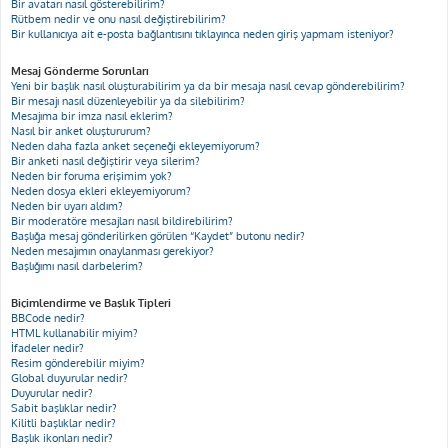
Bir avatarı nasıl gösterebilirim?
Rütbem nedir ve onu nasıl değiştirebilirim?
Bir kullanıcıya ait e-posta bağlantısını tıklayınca neden giriş yapmam isteniyor?
Mesaj Gönderme Sorunları
Yeni bir başlık nasıl oluşturabilirim ya da bir mesaja nasıl cevap gönderebilirim?
Bir mesajı nasıl düzenleyebilir ya da silebilirim?
Mesajıma bir imza nasıl eklerim?
Nasıl bir anket oluştururum?
Neden daha fazla anket seçeneği ekleyemiyorum?
Bir anketi nasıl değiştirir veya silerim?
Neden bir foruma erişimim yok?
Neden dosya ekleri ekleyemiyorum?
Neden bir uyarı aldım?
Bir moderatöre mesajları nasıl bildirebilirim?
Başlığa mesaj gönderilirken görülen “Kaydet” butonu nedir?
Neden mesajımın onaylanması gerekiyor?
Başlığımı nasıl darbelerim?
Biçimlendirme ve Başlık Tipleri
BBCode nedir?
HTML kullanabilir miyim?
İfadeler nedir?
Resim gönderebilir miyim?
Global duyurular nedir?
Duyurular nedir?
Sabit başlıklar nedir?
Kilitli başlıklar nedir?
Başlık ikonları nedir?