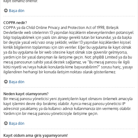
kayıt olmanız önerilir.
Başa dön
COPPA nedir?
COPPA ya da Child Online Privacy and Protection Act of 1998, Birleşik
Devletlerde web sitelerinin 13 yaşından küçüklerin ebeveynlerinden potansiyel
bilgi toplayabilmek için yazılı izin almayı gerekli tutan bir kanundur, ya da başka
bir deyişle yasal veli/vasi onay şeklidir, veliler 13 yaşından küçüklerden kişisel
kimlik bilgilerinin toplanması için izin verirler. Eğer bu uygulama ile kayıt olmak
ya da bu uygulama ile bir web sitesine kayıt olmak size güvenilir gelmiyorsa,
yardım için bir yasal danışman ile iletişime geçin. Not: phpBB Limited ya da bu
mesaj panosunun sahibi yasal destek sağlamaz, ve “Bu mesaj panosu ile ilgili
kötü niyetli ve/veya hukuki konularda kime başvurabilirim?” sorusu hariç, yasayı
ilgilendiren herhangi bir konuda iletişim noktası olarak gösterilemez.
Başa dön
Neden kayıt olamıyorum?
Bir mesaj panosu yöneticisi yeni ziyaretçilerin kayıt olmasını önlemek amacıyla
kayıt işlemini devre dışı bırakmış olabilir. Ayrıca mesaj panosu yöneticisi IP
adresinizi yasaklamış ya da kullanıcı adınızı kullanmanıza izin vermemiş olabilir.
Yardım için bir mesaj panosu yöneticisiyle iletişime geçin.
Başa dön
Kayıt oldum ama giriş yapamıyorum!