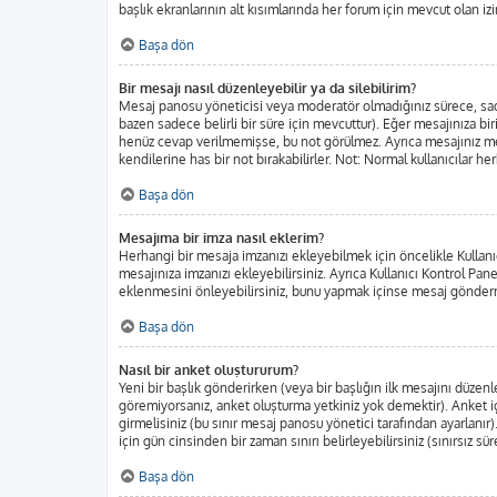
başlık ekranlarının alt kısımlarında her forum için mevcut olan izin
Başa dön
Bir mesajı nasıl düzenleyebilir ya da silebilirim?
Mesaj panosu yöneticisi veya moderatör olmadığınız sürece, sadec
bazen sadece belirli bir süre için mevcuttur). Eğer mesajınıza b
henüz cevap verilmemişse, bu not görülmez. Ayrıca mesajınız m
kendilerine has bir not bırakabilirler. Not: Normal kullanıcılar h
Başa dön
Mesajıma bir imza nasıl eklerim?
Herhangi bir mesaja imzanızı ekleyebilmek için öncelikle Kulla
mesajınıza imzanızı ekleyebilirsiniz. Ayrıca Kullanıcı Kontrol Pa
eklenmesini önleyebilirsiniz, bunu yapmak içinse mesaj gönderm
Başa dön
Nasıl bir anket oluştururum?
Yeni bir başlık gönderirken (veya bir başlığın ilk mesajını düze
göremiyorsanız, anket oluşturma yetkiniz yok demektir). Anket iç
girmelisiniz (bu sınır mesaj panosu yönetici tarafından ayarlanır)
için gün cinsinden bir zaman sınırı belirleyebilirsiniz (sınırsız sü
Başa dön