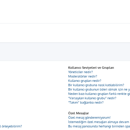
Kullanıcı Seviyeleri ve Grupları
Yöneticiler nedir?
Moderatörler nedir?
Kullanıcı grupları nedir?
Bir kullanıcı grubuna nasıl katılabilirim?
Bir kullanıcı grubunun lideri olmak için n
Neden bazı kullanıcı grupları farklı renkte 
“Varsayılan kullanıcı grubu” nedir?
“Takım” bağlantısı nedir?
Özel Mesajlar
Özel mesaj gönderemiyorum!
İstemediğim özel mesajları almaya devam
ıl önleyebilirim?
Bu mesaj panosunda herhangi birinden spa