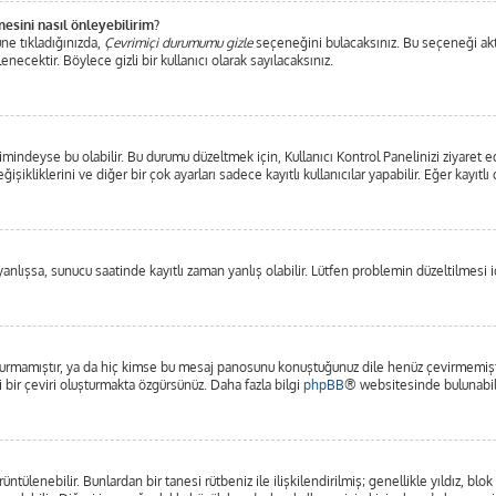
mesini nasıl önleyebilirim?
ne tıkladığınızda,
Çevrimiçi durumumu gizle
seçeneğini bulacaksınız. Bu seçeneği aktifl
ecektir. Böylece gizli bir kullanıcı olarak sayılacaksınız.
mindeyse bu olabilir. Bu durumu düzeltmek için, Kullanıcı Kontrol Panelinizi ziyaret e
işikliklerini ve diğer bir çok ayarları sadece kayıtlı kullanıcılar yapabilir. Eğer kayı
lışsa, sunucu saatinde kayıtlı zaman yanlış olabilir. Lütfen problemin düzeltilmesi iç
rmamıştır, ya da hiç kimse bu mesaj panosunu konuştuğunuz dile henüz çevirmemiştir.
i bir çeviri oluşturmakta özgürsünüz. Daha fazla bilgi
phpBB
® websitesinde bulunabili
görüntülenebilir. Bunlardan bir tanesi rütbeniz ile ilişkilendirilmiş; genellikle yıldız