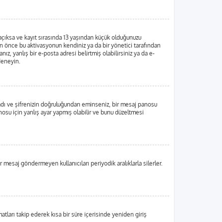
 açıksa ve kayıt sırasında 13 yaşından küçük olduğunuzu
dan önce bu aktivasyonun kendiniz ya da bir yönetici tarafından
ız, yanlış bir e-posta adresi belirtmiş olabilirsiniz ya da e-
 deneyin.
ı adı ve şifrenizin doğruluğundan eminseniz, bir mesaj panosu
su için yanlış ayar yapmış olabilir ve bunu düzeltmesi
r mesaj göndermeyen kullanıcıları periyodik aralıklarla silerler.
matları takip ederek kısa bir süre içerisinde yeniden giriş