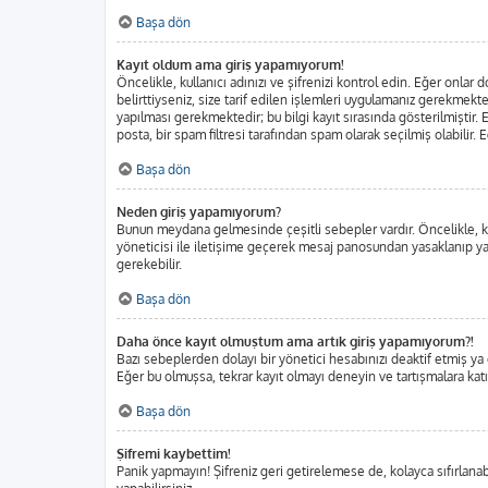
Başa dön
Kayıt oldum ama giriş yapamıyorum!
Öncelikle, kullanıcı adınızı ve şifrenizi kontrol edin. Eğer onl
belirttiyseniz, size tarif edilen işlemleri uygulamanız gerekmekt
yapılması gerekmektedir; bu bilgi kayıt sırasında gösterilmiştir. E
posta, bir spam filtresi tarafından spam olarak seçilmiş olabilir.
Başa dön
Neden giriş yapamıyorum?
Bunun meydana gelmesinde çeşitli sebepler vardır. Öncelikle, kul
yöneticisi ile iletişime geçerek mesaj panosundan yasaklanıp ya
gerekebilir.
Başa dön
Daha önce kayıt olmuştum ama artık giriş yapamıyorum?!
Bazı sebeplerden dolayı bir yönetici hesabınızı deaktif etmiş ya da
Eğer bu olmuşsa, tekrar kayıt olmayı deneyin ve tartışmalara katı
Başa dön
Şifremi kaybettim!
Panik yapmayın! Şifreniz geri getirelemese de, kolayca sıfırlanabi