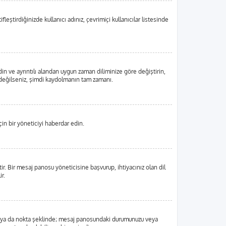
eştirdiğinizde kullanıcı adınız, çevrimiçi kullanıcılar listesinde
din ve ayrıntılı alandan uygun zaman diliminize göre değiştirin,
tlı değilseniz, şimdi kaydolmanın tam zamanı.
in bir yöneticiyi haberdar edin.
 Bir mesaj panosu yöneticisine başvurup, ihtiyacınız olan dil
r.
, blok ya da nokta şeklinde; mesaj panosundaki durumunuzu veya