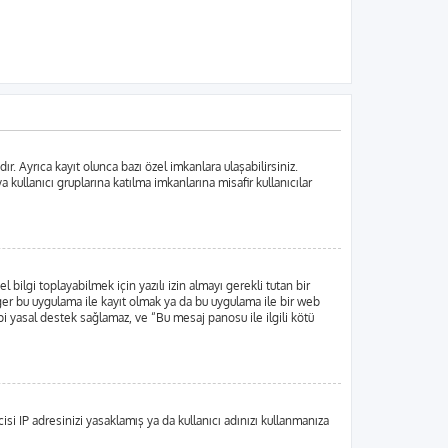
. Ayrıca kayıt olunca bazı özel imkanlara ulaşabilirsiniz.
ullanıcı gruplarına katılma imkanlarına misafir kullanıcılar
lgi toplayabilmek için yazılı izin almayı gerekli tutan bir
 Eğer bu uygulama ile kayıt olmak ya da bu uygulama ile bir web
i yasal destek sağlamaz, ve “Bu mesaj panosu ile ilgili kötü
si IP adresinizi yasaklamış ya da kullanıcı adınızı kullanmanıza