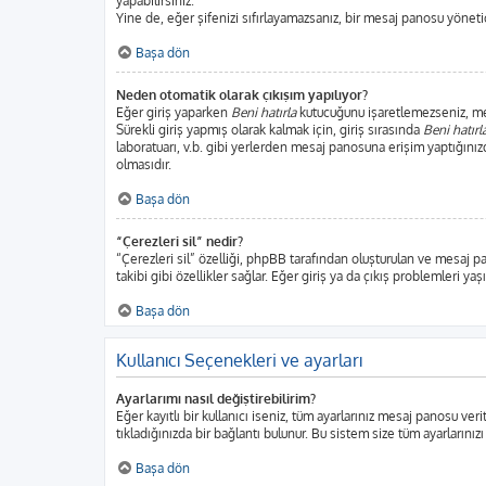
yapabilirsiniz.
Yine de, eğer şifenizi sıfırlayamazsanız, bir mesaj panosu yönetici
Başa dön
Neden otomatik olarak çıkışım yapılıyor?
Eğer giriş yaparken
Beni hatırla
kutucuğunu işaretlemezseniz, mesa
Sürekli giriş yapmış olarak kalmak için, giriş sırasında
Beni hatırl
laboratuarı, v.b. gibi yerlerden mesaj panosuna erişim yaptığınız
olmasıdır.
Başa dön
“Çerezleri sil” nedir?
“Çerezleri sil” özelliği, phpBB tarafından oluşturulan ve mesaj p
takibi gibi özellikler sağlar. Eğer giriş ya da çıkış problemleri ya
Başa dön
Kullanıcı Seçenekleri ve ayarları
Ayarlarımı nasıl değiştirebilirim?
Eğer kayıtlı bir kullanıcı iseniz, tüm ayarlarınız mesaj panosu veri
tıkladığınızda bir bağlantı bulunur. Bu sistem size tüm ayarlarınızı
Başa dön