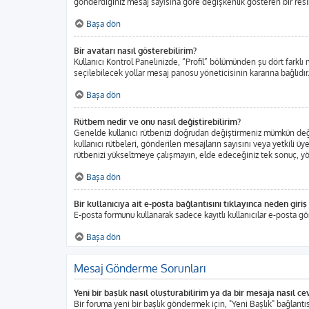
gönderdiğiniz mesaj sayısına göre değişkenlik gösteren bir resim o
Başa dön
Bir avatarı nasıl gösterebilirim?
Kullanıcı Kontrol Panelinizde, “Profil” bölümünden şu dört farklı 
seçilebilecek yollar mesaj panosu yöneticisinin kararına bağlıdır.
Başa dön
Rütbem nedir ve onu nasıl değiştirebilirim?
Genelde kullanıcı rütbenizi doğrudan değiştirmeniz mümkün değild
kullanıcı rütbeleri, gönderilen mesajların sayısını veya yetkili üy
rütbenizi yükseltmeye çalışmayın, elde edeceğiniz tek sonuç, yöne
Başa dön
Bir kullanıcıya ait e-posta bağlantısını tıklayınca neden gir
E-posta formunu kullanarak sadece kayıtlı kullanıcılar e-posta gö
Başa dön
Mesaj Gönderme Sorunları
Yeni bir başlık nasıl oluşturabilirim ya da bir mesaja nasıl c
Bir foruma yeni bir başlık göndermek için, "Yeni Başlık" bağlan