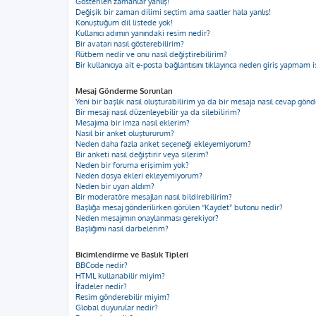
Gösterilen zamanlar yanlış!
Değişik bir zaman dilimi seçtim ama saatler hala yanlış!
Konuştuğum dil listede yok!
Kullanıcı adımın yanındaki resim nedir?
Bir avatarı nasıl gösterebilirim?
Rütbem nedir ve onu nasıl değiştirebilirim?
Bir kullanıcıya ait e-posta bağlantısını tıklayınca neden giriş yapmam i
Mesaj Gönderme Sorunları
Yeni bir başlık nasıl oluşturabilirim ya da bir mesaja nasıl cevap gön
Bir mesajı nasıl düzenleyebilir ya da silebilirim?
Mesajıma bir imza nasıl eklerim?
Nasıl bir anket oluştururum?
Neden daha fazla anket seçeneği ekleyemiyorum?
Bir anketi nasıl değiştirir veya silerim?
Neden bir foruma erişimim yok?
Neden dosya ekleri ekleyemiyorum?
Neden bir uyarı aldım?
Bir moderatöre mesajları nasıl bildirebilirim?
Başlığa mesaj gönderilirken görülen “Kaydet” butonu nedir?
Neden mesajımın onaylanması gerekiyor?
Başlığımı nasıl darbelerim?
Biçimlendirme ve Başlık Tipleri
BBCode nedir?
HTML kullanabilir miyim?
İfadeler nedir?
Resim gönderebilir miyim?
Global duyurular nedir?