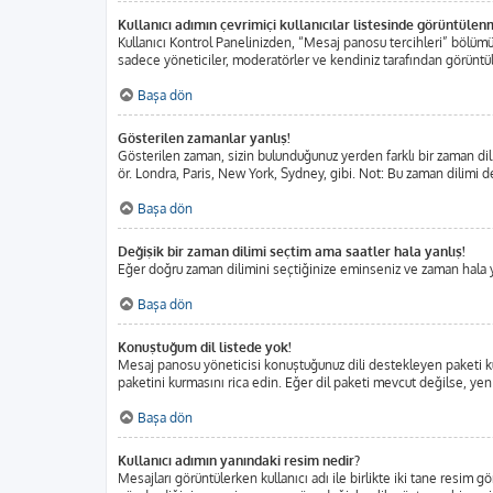
Kullanıcı adımın çevrimiçi kullanıcılar listesinde görüntülen
Kullanıcı Kontrol Panelinizden, “Mesaj panosu tercihleri” bölümü
sadece yöneticiler, moderatörler ve kendiniz tarafından görüntülen
Başa dön
Gösterilen zamanlar yanlış!
Gösterilen zaman, sizin bulunduğunuz yerden farklı bir zaman dili
ör. Londra, Paris, New York, Sydney, gibi. Not: Bu zaman dilimi değ
Başa dön
Değişik bir zaman dilimi seçtim ama saatler hala yanlış!
Eğer doğru zaman dilimini seçtiğinize eminseniz ve zaman hala yan
Başa dön
Konuştuğum dil listede yok!
Mesaj panosu yöneticisi konuştuğunuz dili destekleyen paketi ku
paketini kurmasını rica edin. Eğer dil paketi mevcut değilse, yen
Başa dön
Kullanıcı adımın yanındaki resim nedir?
Mesajları görüntülerken kullanıcı adı ile birlikte iki tane resim 