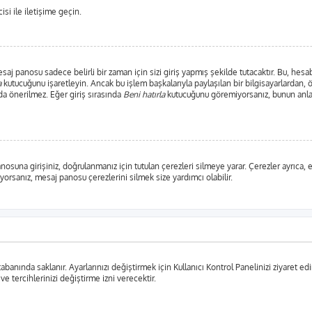
si ile iletişime geçin.
j panosu sadece belirli bir zaman için sizi giriş yapmış şekilde tutacaktır. Bu, hesab
a
kutucuğunu işaretleyin. Ancak bu işlem başkalarıyla paylaşılan bir bilgisayarlardan, 
da önerilmez. Eğer giriş sırasında
Beni hatırla
kutucuğunu göremiyorsanız, bunun anlam
anosuna girişiniz, doğrulanmanız için tutulan çerezleri silmeye yarar. Çerezler ayrıca
şıyorsanız, mesaj panosu çerezlerini silmek size yardımcı olabilir.
tabanında saklanır. Ayarlarınızı değiştirmek için Kullanıcı Kontrol Panelinizi ziyaret edi
 ve tercihlerinizi değiştirme izni verecektir.