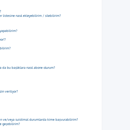
?
 listesine nasıl ekleyebilirim / silebilirim?
yapabilirim?
yor!?
bilirim?
m ya da bu başlıklara nasıl abone olurum?
in veriliyor?
için ve/veya suistimal durumlarda kime başvurabilirim?
me geçebilirim?