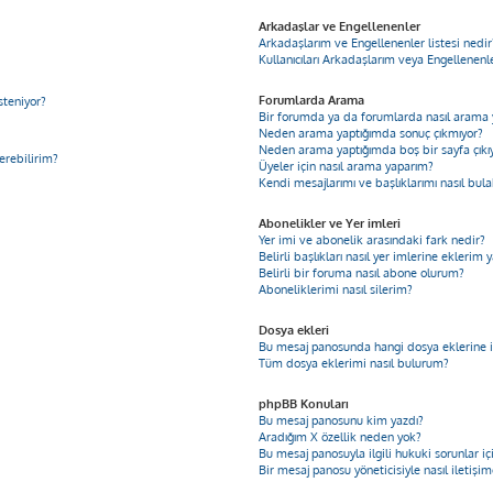
Arkadaşlar ve Engellenenler
Arkadaşlarım ve Engellenenler listesi nedir
Kullanıcıları Arkadaşlarım veya Engellenenler
Forumlarda Arama
steniyor?
Bir forumda ya da forumlarda nasıl arama 
Neden arama yaptığımda sonuç çıkmıyor?
Neden arama yaptığımda boş bir sayfa çıkı
derebilirim?
Üyeler için nasıl arama yaparım?
Kendi mesajlarımı ve başlıklarımı nasıl bula
Abonelikler ve Yer imleri
Yer imi ve abonelik arasındaki fark nedir?
Belirli başlıkları nasıl yer imlerine ekleri
Belirli bir foruma nasıl abone olurum?
Aboneliklerimi nasıl silerim?
Dosya ekleri
Bu mesaj panosunda hangi dosya eklerine iz
Tüm dosya eklerimi nasıl bulurum?
phpBB Konuları
Bu mesaj panosunu kim yazdı?
Aradığım X özellik neden yok?
Bu mesaj panosuyla ilgili hukuki sorunlar 
Bir mesaj panosu yöneticisiyle nasıl iletişi