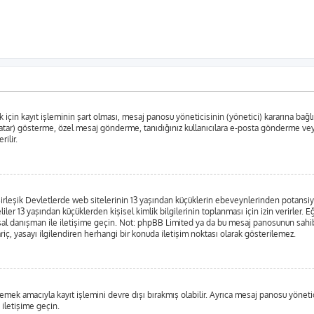
in kayıt işleminin şart olması, mesaj panosu yöneticisinin (yönetici) kararına bağlıdır
tar) gösterme, özel mesaj gönderme, tanıdığınız kullanıcılara e-posta gönderme veya k
rilir.
leşik Devletlerde web sitelerinin 13 yaşından küçüklerin ebeveynlerinden potansiyel bi
liler 13 yaşından küçüklerden kişisel kimlik bilgilerinin toplanması için izin verirler.
yasal danışman ile iletişime geçin. Not: phpBB Limited ya da bu mesaj panosunun sahib
iç, yasayı ilgilendiren herhangi bir konuda iletişim noktası olarak gösterilemez.
emek amacıyla kayıt işlemini devre dışı bırakmış olabilir. Ayrıca mesaj panosu yönetici
 iletişime geçin.