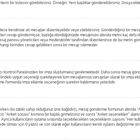
lerin bir listesini görebilirsiniz. Örneğin: Yeni başlıklar gönderebilirsiniz, Dosya ekle
e kendinize ait mesajları düzenleyebilir veya silebilirsiniz. Gönderdiğiniz bir mesa
irileri cevap göndermişse, başlığa döndüğünüzde mesajınızın altında metni kaç defa dü
esaj panosu yöneticileri veya moderatörler tarafından düzenlenince de bu metin g
erhangi birinden cevap geldikten sonra bir mesajı silemezler.
nıcı Kontrol Panelinizden bir imza oluşturmanız gerekmektedir. Daha sonra mesaj gö
nelindeki uygun seçeneği işaretleyerek tüm mesajlarınıza varsayılan olarak bir imza ek
e formunda imza ekleme seçeneğinin işaretini kaldırmanız yeterlidir.
nlerken (bu tabiki sahip olduğunuz izne bağlıdır)), mesaj gönderme formunun altında 
in “Anket sorusu” kısmına bir başlık girmelisiniz ve sonra “Anket seçenekleri” alanına
. Ayrıca kullanıcıların oylama sırasında seçebilecekleri seçeneklerin sayısını “Her kul
rede olması için 0 yazın) ve son olarak eğer kullanıcıların kendi oylarını değiştirme izn