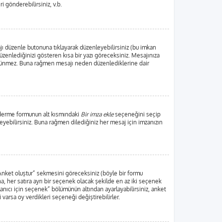
ri gönderebilirsiniz, v.b.
jı düzenle butonuna tıklayarak düzenleyebilirsiniz (bu imkan
zenlediğinizi gösteren kısa bir yazı göreceksiniz. Mesajınıza
örünmez. Buna rağmen mesajı neden düzenlediklerine dair
nderme formunun alt kısmındaki
Bir imza ekle
seçeneğini seçip
leyebilirsiniz. Buna rağmen dilediğiniz her mesaj için imzanızın
“Anket oluştur” sekmesini göreceksiniz (böyle bir formu
, her satıra ayrı bir seçenek olacak şekilde en az iki seçenek
lanıcı için seçenek” bölümünün altından ayarlayabilirsiniz, anket
i varsa oy verdikleri seçeneği değiştirebilirler.