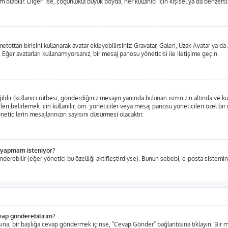
labilir. Diğeri ise, çoğunlukla büyük boyda, her kullanıcı için kişisel ya da benzersiz,
metottan birisini kullanarak avatar ekleyebilirsiniz: Gravatar, Galeri, Uzak Avatar ya
 Eğer avatarları kullanamıyorsanız, bir mesaj panosu yöneticisi ile iletişime geçin.
ir (kullanıcı rütbesi, gönderdiğiniz mesajın yanında bulunan isminizin altında ve ku
eleri belirlemek için kullanılır, örn. yöneticiler veya mesaj panosu yöneticileri özel b
ticilerin mesajlarınızın sayısını düşürmesi olacaktır.
iş yapmam isteniyor?
nderebilir (eğer yönetici bu özelliği aktifleştirdiyse). Bunun sebebi, e-posta sistemin
evap gönderebilirim?
tısına, bir başlığa cevap göndermek içinse, "Cevap Gönder" bağlantısına tıklayın. Bi