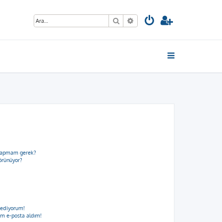
Ara
Gelişmiş arama
e yapmam gerek?
görünüyor?
 ediyorum!
m e-posta aldım!