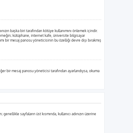
ınızın başka biri tarafından kötüye kullanımını önlemek içindir.
örneğin; kütüphane, internet kafe, üniversite bilgisayar
ı bir mesaj panosu yöneticisinin bu özelliği devre dışı bırakmış
, eğer bir mesaj panosu yöneticisi tarafından ayarlandıysa, okuma
n; genellikle sayfaların üst kısmında, kullanıcı adınızın üzerine