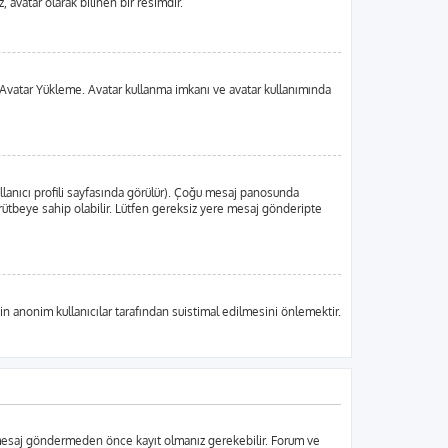
 avatar olarak bilinen bir resimdir.
 da Avatar Yükleme. Avatar kullanma imkanı ve avatar kullanımında
llanıcı profili sayfasında görülür). Çoğu mesaj panosunda
ir rütbeye sahip olabilir. Lütfen gereksiz yere mesaj gönderipte
in anonim kullanıcılar tarafından suistimal edilmesini önlemektir.
r mesaj göndermeden önce kayıt olmanız gerekebilir. Forum ve