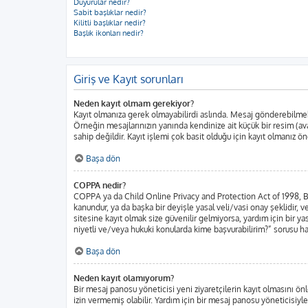
Duyurular nedir?
Sabit başlıklar nedir?
Kilitli başlıklar nedir?
Başlık ikonları nedir?
Giriş ve Kayıt sorunları
Neden kayıt olmam gerekiyor?
Kayıt olmanıza gerek olmayabilirdi aslında. Mesaj gönderebilmek iç
Örneğin mesajlarınızın yanında kendinize ait küçük bir resim (ava
sahip değildir. Kayıt işlemi çok basit olduğu için kayıt olmanız öne
Başa dön
COPPA nedir?
COPPA ya da Child Online Privacy and Protection Act of 1998, Bir
kanundur, ya da başka bir deyişle yasal veli/vasi onay şeklidir, ve
sitesine kayıt olmak size güvenilir gelmiyorsa, yardım için bir 
niyetli ve/veya hukuki konularda kime başvurabilirim?” sorusu har
Başa dön
Neden kayıt olamıyorum?
Bir mesaj panosu yöneticisi yeni ziyaretçilerin kayıt olmasını önl
izin vermemiş olabilir. Yardım için bir mesaj panosu yöneticisiyle