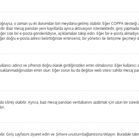
ar doğruysa, o zaman şu iki durumdan biri meydana gelmiş olabilir. Eğer COPPA desteği
edir. Bazı mesaj panoları yeni kayıtlarda ayrıca aktivasyon istemektedir, giriş yapma
ğer size bir e-posta gönderildiyse, açıklamaları takip edin. Eğer bir e-posta almadıysan
 Eğer doğru e-posta adresi belirttiğinize eminseniz, bir yönetici ile iletişime geçmeyi
lanıcı adınız ve şifrenizi doğru olarak girdiğinizden emin olmalısınız. Eğer kullanıc
saklanmadığınızdan emin olun. Eğer sorun bu da değilse web sitesi sahibi mesaj pano
 silmiş olabilir. Ayrıca, bazı mesaj panoları veritabanını azaltmak için uzun bir süredi
lın.
lir. Giriş sayfasını ziyaret edin ve
Şifremi unuttum
bağlantısına tıklayın. Buradaki tali