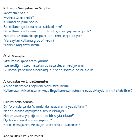
Kullanıcı Seviyeleri ve Grupları
Yöneticiler nedir?
Moderatörler nedir?
Kullanıcı grupları nedir?
Bir kullanıcı grubuna nasıl katılabilirim?
Bir kullanıcı grubunun lideri olmak için ne yapmam gerek?
Neden bazı kullanıcı grupları farklı renkte görünüyor?
“Varsayılan kullanıcı grubu” nedir?
“Takım” bağlantısı nedir?
Özel Mesajlar
Özel mesaj gönderemiyorum!
İstemediğim özel mesajları almaya devam ediyorum!
Bu mesaj panosunda herhangi birinden spam e-posta aldım!
Arkadaşlar ve Engellenenler
Arkadaşlarım ve Engellenenler listesi nedir?
Kullanıcıları Arkadaşlarım veya Engellenenler listesine nasıl ekleyebilirim / silebilirim?
Forumlarda Arama
Bir forumda ya da forumlarda nasıl arama yapabilirim?
Neden arama yaptığımda sonuç çıkmıyor?
Neden arama yaptığımda boş bir sayfa çıkıyor!?
Üyeler için nasıl arama yaparım?
Kendi mesajlarımı ve başlıklarımı nasıl bulabilirim?
Abonelikler ve Yer imleri