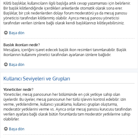
Kilitli başlıklar, kullanıcıların ilgili başlığa artık cevap yazamaması için belirlenir.
Bir başlık kilitlendiğinde içerdikleri anketlerde otomatik olarak sona erer.
Başlıklar, bir çok nedenlerden dolayı forum moderatörü ya da mesaj panosu
yöneticisi tarafından kilitlenmiş olabilir. Ayrıca mesaj panosu yöneticisi
tarafından verilen izinlere bağlı olarak kendi başlıklarınızı kilitleyebilirsiniz.
Başa dön
Başlık ikonları nedir?
Mesajlara, içeriğini işaret edecek başlık ikon resimleri tanımlanabilir. Başlık
ikonlarının kullanımı yönetici tarafından ayarlanan izinlere bağlıdır.
Başa dön
Kullanıcı Seviyeleri ve Grupları
Yöneticiler nedir?
Yöneticiler, mesaj panosunun her bölümünde en çok yetkiye sahip olan
üyelerdir. Bu üyeler, mesaj panosunun her türlü işlevini kontrol edebilir: izin
verme, yetkilendirme, kullanıcı yasaklama, kullanıcı grupları oluşturma,
moderatör yetkilerini verme vs. Ayrıca onlar mesaj panosu kurucusu tarafından
verilen ayarlara bağlı olarak bütün forumlarda tam moderatör yetkilerine sahip
olabilirler.
Başa dön