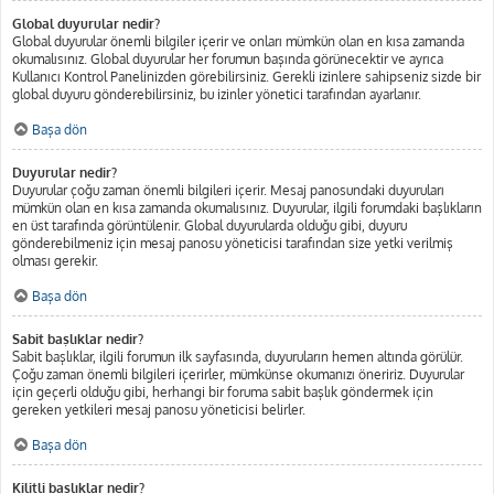
Global duyurular nedir?
Global duyurular önemli bilgiler içerir ve onları mümkün olan en kısa zamanda
okumalısınız. Global duyurular her forumun başında görünecektir ve ayrıca
Kullanıcı Kontrol Panelinizden görebilirsiniz. Gerekli izinlere sahipseniz sizde bir
global duyuru gönderebilirsiniz, bu izinler yönetici tarafından ayarlanır.
Başa dön
Duyurular nedir?
Duyurular çoğu zaman önemli bilgileri içerir. Mesaj panosundaki duyuruları
mümkün olan en kısa zamanda okumalısınız. Duyurular, ilgili forumdaki başlıkların
en üst tarafında görüntülenir. Global duyurularda olduğu gibi, duyuru
gönderebilmeniz için mesaj panosu yöneticisi tarafından size yetki verilmiş
olması gerekir.
Başa dön
Sabit başlıklar nedir?
Sabit başlıklar, ilgili forumun ilk sayfasında, duyuruların hemen altında görülür.
Çoğu zaman önemli bilgileri içerirler, mümkünse okumanızı öneririz. Duyurular
için geçerli olduğu gibi, herhangi bir foruma sabit başlık göndermek için
gereken yetkileri mesaj panosu yöneticisi belirler.
Başa dön
Kilitli başlıklar nedir?