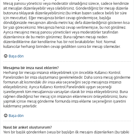
Mesaj panosu yöneticisi veya moderatör olmadığınız sürece, sadece kendinize
ait mesajları düzenleyebilir veya silebilirsiniz. Gönderdiğiniz bir mesajı düzenle
butonuna tıklayarak düzenleyebilirsiniz (bu imkan bazen sadece belirli bir süre
için mevcuttur). Eğer mesajınıza birileri cevap göndermişse, başlığa
döndüğünüzde mesajınızın altında metni kaç defa düzenlediğinizi gösteren kısa
bir yazı göreceksiniz. Mesajınıza henüz cevap verilmemişse, bu not görülmez.
Ayrıca mesajınız mesaj panosu yöneticileri veya moderatörler tarafından
düzenlenince de bu metin görünmez. Buna rağmen mesajı neden
düzenlediklerine dair kendilerine has bir not bırakabilirler. Not: Normal
kullanıcılar herhangi birinden cevap geldikten sonra bir mesajı silemezler.
Başa dön
Mesajıma bir imza nasıl eklerim?
Herhangi bir mesaja imzanızı ekleyebilmek için öncelikle Kullanıcı Kontrol
Panelinizden bir imza oluşturmanız gerekmektedir. Daha sonra mesaj gönderme
formunun alt kısmındaki
Bir imza ekle
seçeneğini seçip mesajınıza imzanızı
ekleyebilirsiniz. Ayrıca Kullanıcı Kontrol Panelindeki uygun seçeneği
işaretleyerek tüm mesajlarınıza varsayılan olarak bir imza ekleyebilirsiniz. Buna
rağmen dilediğiniz her mesaj için imzanızın eklenmesini önleyebilirsiniz, bunu
yapmak içinse mesaj gönderme formunda imza ekleme seçeneğinin işaretini
kaldırmanız yeterlidir.
Başa dön
Nasıl bir anket oluştururum?
Yeni bir başlık gönderirken (veya bir başlığın ilk mesajını düzenlerken (bu tabiki