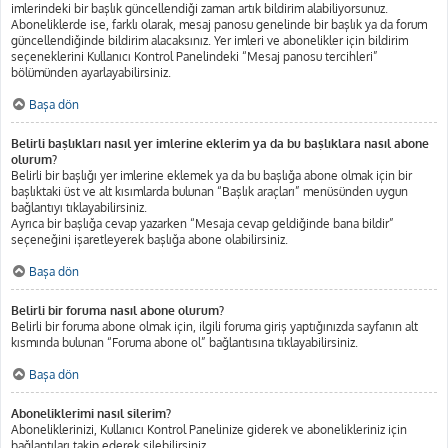
imlerindeki bir başlık güncellendiği zaman artık bildirim alabiliyorsunuz.
Aboneliklerde ise, farklı olarak, mesaj panosu genelinde bir başlık ya da forum
güncellendiğinde bildirim alacaksınız. Yer imleri ve abonelikler için bildirim
seçeneklerini Kullanıcı Kontrol Panelindeki “Mesaj panosu tercihleri”
bölümünden ayarlayabilirsiniz.
Başa dön
Belirli başlıkları nasıl yer imlerine eklerim ya da bu başlıklara nasıl abone
olurum?
Belirli bir başlığı yer imlerine eklemek ya da bu başlığa abone olmak için bir
başlıktaki üst ve alt kısımlarda bulunan “Başlık araçları” menüsünden uygun
bağlantıyı tıklayabilirsiniz.
Ayrıca bir başlığa cevap yazarken “Mesaja cevap geldiğinde bana bildir”
seçeneğini işaretleyerek başlığa abone olabilirsiniz.
Başa dön
Belirli bir foruma nasıl abone olurum?
Belirli bir foruma abone olmak için, ilgili foruma giriş yaptığınızda sayfanın alt
kısmında bulunan “Foruma abone ol” bağlantısına tıklayabilirsiniz.
Başa dön
Aboneliklerimi nasıl silerim?
Aboneliklerinizi, Kullanıcı Kontrol Panelinize giderek ve abonelikleriniz için
bağlantıları takip ederek silebilirsiniz.