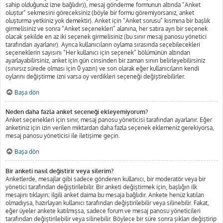
sahip olduğunuz izne bağlıdır)), mesaj gönderme formunun altında “Anket
oluştur” sekmesini göreceksiniz (böyle bir formu göremiyorsanız, anket
oluşturma yetkiniz yok demektir). Anket için “Anket sorusu” kısmına bir başlık
girmelisiniz ve sonra “Anket seçenekleri” alanına, her satıra ayrı bir seçenek
olacak şekilde en az iki seçenek girmelisiniz (bu sınır mesaj panosu yönetici
tarafından ayarlanır). Ayrıca kullanıcıların oylama sırasında seçebilecekleri
seçeneklerin sayısını “Her kullanıcı için seçenek” bölümünün altından
ayarlayabilirsiniz, anket için gün cinsinden bir zaman sınırı belirleyebilirsiniz
(sınırsız sürede olması için 0 yazın) ve son olarak eğer kullanıcıların kendi
oylarını değiştirme izni varsa oy verdikleri seçeneği değiştirebilirler.
Başa dön
Neden daha fazla anket seçeneği ekleyemiyorum?
Anket seçenekleri için sınır, mesaj panosu yöneticisi tarafından ayarlanır. Eğer
anketiniz için izin verilen miktardan daha fazla seçenek eklemeniz gerekiyorsa,
mesaj panosu yöneticisi ile iletişime geçin.
Başa dön
Bir anketi nasıl değiştirir veya silerim?
Anketlerde, mesajlar gibi sadece gönderen kullanıcı, bir moderatör veya bir
yönetici tarafından değiştirilebilir. Bir anketi değiştirmek için, başlığın ilk
mesajını tıklayın; ilgili anket daima bu mesaja bağlıdır. Ankete henüz katılan
olmadıysa, hazırlayan kullanıcı tarafından değiştirilebilir veya silinebilir. Fakat,
eğer üyeler ankete katılmışsa, sadece forum ve mesaj panosu yöneticileri
tarafından değiştirilebilir veya silinebilir. Böylece bir süre sonra şıkları değiştirip