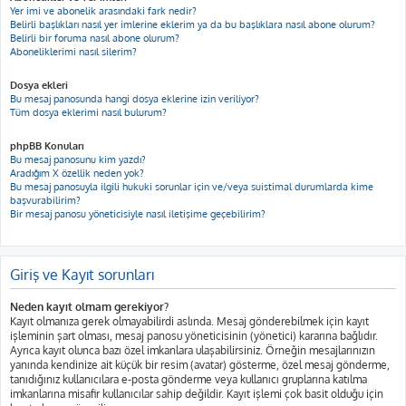
Yer imi ve abonelik arasındaki fark nedir?
Belirli başlıkları nasıl yer imlerine eklerim ya da bu başlıklara nasıl abone olurum?
Belirli bir foruma nasıl abone olurum?
Aboneliklerimi nasıl silerim?
Dosya ekleri
Bu mesaj panosunda hangi dosya eklerine izin veriliyor?
Tüm dosya eklerimi nasıl bulurum?
phpBB Konuları
Bu mesaj panosunu kim yazdı?
Aradığım X özellik neden yok?
Bu mesaj panosuyla ilgili hukuki sorunlar için ve/veya suistimal durumlarda kime
başvurabilirim?
Bir mesaj panosu yöneticisiyle nasıl iletişime geçebilirim?
Giriş ve Kayıt sorunları
Neden kayıt olmam gerekiyor?
Kayıt olmanıza gerek olmayabilirdi aslında. Mesaj gönderebilmek için kayıt
işleminin şart olması, mesaj panosu yöneticisinin (yönetici) kararına bağlıdır.
Ayrıca kayıt olunca bazı özel imkanlara ulaşabilirsiniz. Örneğin mesajlarınızın
yanında kendinize ait küçük bir resim (avatar) gösterme, özel mesaj gönderme,
tanıdığınız kullanıcılara e-posta gönderme veya kullanıcı gruplarına katılma
imkanlarına misafir kullanıcılar sahip değildir. Kayıt işlemi çok basit olduğu için