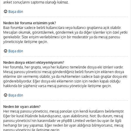
anket sonuçlarını saptırma olanağı kalmaz.
Başa dön
Neden bir foruma erişimim yok?
Bazı forumlar sadece belirli kullanıcılara veya kullanıcı gruplarına açık olabilir.
Mesajları okumak, görüntülemek, göndermek ya da diğer işlemler için özel yetki
gerekebilir. Size erişim verilebilmesi için bir moderatör ya da mesaj panosu
yöneticisiyle iletişime geçin.
Başa dön
Neden dosya ekleri ekleyemiyorum?
Her forumda, her grupta, veya her kullanıcı temelinde dosya eki izinleri vardır.
Mesaj panosu yöneticisi mesaj gönderdiğiniz belirli forum için eklenen dosya
eklerine izin vermemiş olabilir, ya da muhtemelen sadece bazı gruplar dosya eki
gönderebiliyordur. Eğer dosya eki eklemenin sizin için neden kapalı olduğu
hakkında bir şüpheniz varsa mesaj panosu yöneticiyle iletişime geçin.
Başa dön
Neden bir uyarı aldım?
Her mesaj panosu yöneticisi, mesaj panoları için kendi kurallarını belirlemiştir.
Eğer bir kural ihlalinde bulunduysanız, uyarı alabilirsiniz. Not: Bu durum, mesaj
panosu yöneticisi’nin kararındadır ve phpBB Limited verilen bu uyarı ile ilgili
herhangi bir şey yapamaz. Eğer neden bir uyarı aldığınızı bilmiyorsanız, mesaj
panosu yöneticisi ile iletişime geçin.