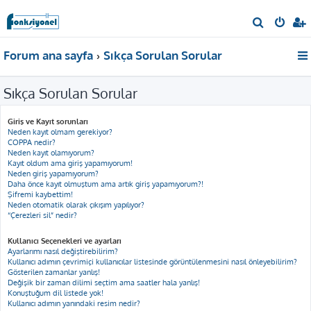
A
r
Forum ana sayfa
Sıkça Sorulan Sorular
a
Sıkça Sorulan Sorular
Giriş ve Kayıt sorunları
Neden kayıt olmam gerekiyor?
COPPA nedir?
Neden kayıt olamıyorum?
Kayıt oldum ama giriş yapamıyorum!
Neden giriş yapamıyorum?
Daha önce kayıt olmuştum ama artık giriş yapamıyorum?!
Şifremi kaybettim!
Neden otomatik olarak çıkışım yapılıyor?
“Çerezleri sil” nedir?
Kullanıcı Seçenekleri ve ayarları
Ayarlarımı nasıl değiştirebilirim?
Kullanıcı adımın çevrimiçi kullanıcılar listesinde görüntülenmesini nasıl önleyebilirim?
Gösterilen zamanlar yanlış!
Değişik bir zaman dilimi seçtim ama saatler hala yanlış!
Konuştuğum dil listede yok!
Kullanıcı adımın yanındaki resim nedir?