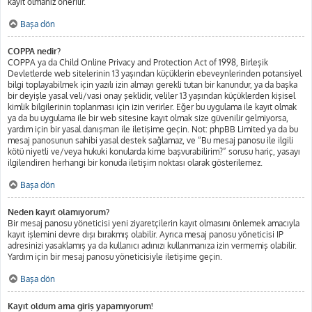
kayıt olmanız önerilir.
Başa dön
COPPA nedir?
COPPA ya da Child Online Privacy and Protection Act of 1998, Birleşik
Devletlerde web sitelerinin 13 yaşından küçüklerin ebeveynlerinden potansiyel
bilgi toplayabilmek için yazılı izin almayı gerekli tutan bir kanundur, ya da başka
bir deyişle yasal veli/vasi onay şeklidir, veliler 13 yaşından küçüklerden kişisel
kimlik bilgilerinin toplanması için izin verirler. Eğer bu uygulama ile kayıt olmak
ya da bu uygulama ile bir web sitesine kayıt olmak size güvenilir gelmiyorsa,
yardım için bir yasal danışman ile iletişime geçin. Not: phpBB Limited ya da bu
mesaj panosunun sahibi yasal destek sağlamaz, ve “Bu mesaj panosu ile ilgili
kötü niyetli ve/veya hukuki konularda kime başvurabilirim?” sorusu hariç, yasayı
ilgilendiren herhangi bir konuda iletişim noktası olarak gösterilemez.
Başa dön
Neden kayıt olamıyorum?
Bir mesaj panosu yöneticisi yeni ziyaretçilerin kayıt olmasını önlemek amacıyla
kayıt işlemini devre dışı bırakmış olabilir. Ayrıca mesaj panosu yöneticisi IP
adresinizi yasaklamış ya da kullanıcı adınızı kullanmanıza izin vermemiş olabilir.
Yardım için bir mesaj panosu yöneticisiyle iletişime geçin.
Başa dön
Kayıt oldum ama giriş yapamıyorum!