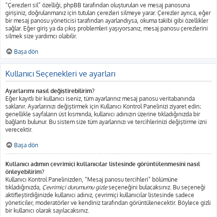
“Çerezleri sil” özelliği, phpBB tarafından oluşturulan ve mesaj panosuna
girişiniz, doğrulanmanız için tutulan çerezleri silmeye yarar. Çerezler ayrıca, eğer
bir mesaj panosu yöneticisi tarafından ayarlandıysa, okuma takibi gibi özellikler
sağlar. Eğer giriş ya da çıkış problemleri yaşıyorsanız, mesaj panosu çerezlerini
silmek size yardımcı olabilir.
Başa dön
Kullanıcı Seçenekleri ve ayarları
Ayarlarımı nasıl değiştirebilirim?
Eğer kayıtlı bir kullanıcı iseniz, tüm ayarlarınız mesaj panosu veritabanında
saklanır. Ayarlarınızı değiştirmek için Kullanıcı Kontrol Panelinizi ziyaret edin;
genellikle sayfaların üst kısmında, kullanıcı adınızın üzerine tıkladığınızda bir
bağlantı bulunur. Bu sistem size tüm ayarlarınızı ve tercihlerinizi değiştirme izni
verecektir.
Başa dön
Kullanıcı adımın çevrimiçi kullanıcılar listesinde görüntülenmesini nasıl
önleyebilirim?
Kullanıcı Kontrol Panelinizden, “Mesaj panosu tercihleri” bölümüne
tıkladığınızda,
Çevrimiçi durumumu gizle
seçeneğini bulacaksınız. Bu seçeneği
aktifleştirdiğinizde kullanıcı adınız, çevrimiçi kullanıcılar listesinde sadece
yöneticiler, moderatörler ve kendiniz tarafından görüntülenecektir. Böylece gizli
bir kullanıcı olarak sayılacaksınız.