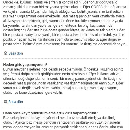
Öncelikle, kullanıcı adınızı ve şifrenizi kontrol edin. Eğer onlar doğruysa, o
zaman şu iki durumdan biri meydana gelmiş olabilir. Eğer COPPA desteği açıksa
ve kayıt sırasında 13 yaşından küçük olduğunuzu belirttiyseniz, size tarif edilen
işlemleri uygulamanız gerekmektedir. Bazı mesaj panoları yeni kayıtlarda ayrıca
aktivasyon istemektedir, giriş yapmadan önce bu aktivasyonun kendiniz ya da
bir yönetici tarafından yapılması gerekmektedir; bu bilgi kayıt sırasında
gösterilmiştir. Eğer size bir e-posta gönderildiyse, açıklamaları takip edin. Eğer
bir e-posta almadıysanız, yanlış bir e-posta adresi belirtmiş olabilirsiniz ya da e-
posta, bir spam filtresi tarafından spam olarak seçilmiş olabilir. Eğer doğru e-
posta adresi belirttiğinize eminseniz, bir yönetici ile iletişime geçmeyi deneyin.
Başa dön
Neden giriş yapamıyorum?
Bunun meydana gelmesinde çeşitli sebepler vardır. Öncelikle, kullanıcı adınız
ve şifrenizi doğru olarak girdiğinizden emin olmalısınız. Eğer kullanıcı adı ve
şifrenizin doğruluğundan eminseniz, bir mesaj panosu yöneticisi ile iletişime
geçerek mesaj panosundan yasaklanıp yasaklanmadığınızdan emin olun. Eğer
sorun bu da değilse web sitesi sahibi mesaj panosu için yanlış ayar yapmış
olabilir ve bunu düzeltmesi gerekebilir.
Başa dön
Daha önce kayıt olmuştum ama artık giriş yapamıyorum?!
Bazı sebeplerden dolayı bir yönetici hesabınızı deaktif etmiş ya da silmiş
olabilir. Ayrıca, bazı mesaj panoları veritabanını azaltmak için uzun bir süredir
mesaj göndermeyen kullanıcıları periyodik aralıklarla silerler. Eğer bu olmuşsa,