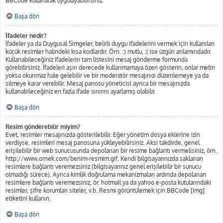
BBCode kullanarak uygulayabilirsiniz.
Başa dön
İfadeler nedir?
İfadeler ya da Duygusal Simgeler, belirli duygu ifadelerini vermek için kullanılan
küçük resimler halindeki kısa kodlardır. Örn. :) mutlu, :( ise üzgün anlamındadır.
Kullanabileceğiniz ifadelerin tam listesini mesaj gönderme formunda
görebilirsiniz. İfadeleri aşırı derecede kullanmamaya özen gösterin, onlar metin
yoksa okunmaz hale gelebilir ve bir moderatör mesajınızı düzenlemeye ya da
silmeye karar verebilir. Mesaj panosu yöneticisi ayrıca bir mesajınızda
kullanabileceğiniz en fazla ifade sınırını ayarlamış olabilir.
Başa dön
Resim gönderebilir miyim?
Evet, resimler mesajınızda gösterilebilir. Eğer yönetim dosya eklerine izin
verdiyse, resimleri mesaj panosuna yükleyebilirsiniz. Aksi takdirde, genel
erişilebilir bir web sunucusunda depolanan bir resime bağlantı vermelisiniz, örn.
http://www.ornek.com/benim-resmim.gif. Kendi bilgisayarınızda saklanan
resimlere bağlantı veremezsiniz (bilgisayarınız genel erişilebilir bir sunucu
olmadığı sürece). Ayrıca kimlik doğrulama mekanizmaları ardında depolanan
resimlere bağlantı veremezsiniz, ör. hotmail ya da yahoo e-posta kutularındaki
resimler, şifre korumları siteler, v.b. Resmi görüntülemek için BBCode [img]
etiketini kullanın.
Başa dön