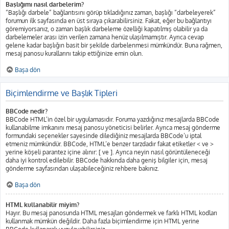
Başlığımı nasıl darbelerim?
“Başlığı darbele” bağlantısını görüp tıkladığınız zaman, başlığı “darbeleyerek”
forumun ilk sayfasında en üst sıraya çıkarabilirsiniz. Fakat, eğer bu bağlantıyı
göremiyorsanız, o zaman başlık darbeleme özelliği kapatılmış olabilir ya da
darbelemeler arası izin verilen zamana henüz ulaşılmamıştır. Ayrıca cevap
gelene kadar başlığın basit bir şekilde darbelenmesi mümkündür. Buna rağmen,
mesaj panosu kurallarını takip ettiğinize emin olun.
Başa dön
Biçimlendirme ve Başlık Tipleri
BBCode nedir?
BBCode HTML’in özel bir uygulamasıdır. Foruma yazdığınız mesajlarda BBCode
kullanabilme imkanını mesaj panosu yöneticisi belirler. Ayrıca mesaj gönderme
formundaki seçenekler sayesinde dilediğiniz mesajlarda BBCode’u iptal
etmeniz mümkündür. BBCode, HTML’e benzer tarzdadır fakat etiketler < ve >
yerine köşeli parantez içine alınır: [ ve ]. Ayrıca neyin nasıl görüntüleneceği
daha iyi kontrol edilebilir. BBCode hakkında daha geniş bilgiler için, mesaj
gönderme sayfasından ulaşabileceğiniz rehbere bakınız.
Başa dön
HTML kullanabilir miyim?
Hayır. Bu mesaj panosunda HTML mesajları göndermek ve farklı HTML kodları
kullanmak mümkün değildir. Daha fazla biçimlendirme için HTML yerine