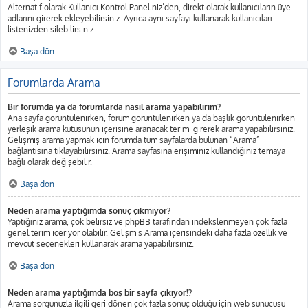
Alternatif olarak Kullanıcı Kontrol Paneliniz’den, direkt olarak kullanıcıların üye
adlarını girerek ekleyebilirsiniz. Ayrıca aynı sayfayı kullanarak kullanıcıları
listenizden silebilirsiniz.
Başa dön
Forumlarda Arama
Bir forumda ya da forumlarda nasıl arama yapabilirim?
Ana sayfa görüntülenirken, forum görüntülenirken ya da başlık görüntülenirken
yerleşik arama kutusunun içerisine aranacak terimi girerek arama yapabilirsiniz.
Gelişmiş arama yapmak için forumda tüm sayfalarda bulunan “Arama”
bağlantısına tıklayabilirsiniz. Arama sayfasına erişiminiz kullandığınız temaya
bağlı olarak değişebilir.
Başa dön
Neden arama yaptığımda sonuç çıkmıyor?
Yaptığınız arama, çok belirsiz ve phpBB tarafından indekslenmeyen çok fazla
genel terim içeriyor olabilir. Gelişmiş Arama içerisindeki daha fazla özellik ve
mevcut seçenekleri kullanarak arama yapabilirsiniz.
Başa dön
Neden arama yaptığımda boş bir sayfa çıkıyor!?
Arama sorgunuzla ilgili geri dönen çok fazla sonuç olduğu için web sunucusu