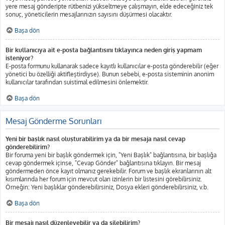
yere mesaj gönderipte rütbenizi yükseltmeye çalışmayın, elde edeceğiniz tek
sonuç, yöneticilerin mesajlarınızın sayısını düşürmesi olacaktır.
Başa dön
Bir kullanıcıya ait e-posta bağlantısını tıklayınca neden giriş yapmam
isteniyor?
E-posta formunu kullanarak sadece kayıtlı kullanıcılar e-posta gönderebilir (eğer
yönetici bu özelliği aktifleştirdiyse). Bunun sebebi, e-posta sisteminin anonim
kullanıcılar tarafından suistimal edilmesini önlemektir.
Başa dön
Mesaj Gönderme Sorunları
Yeni bir başlık nasıl oluşturabilirim ya da bir mesaja nasıl cevap
gönderebilirim?
Bir foruma yeni bir başlık göndermek için, "Yeni Başlık" bağlantısına, bir başlığa
cevap göndermek içinse, "Cevap Gönder" bağlantısına tıklayın. Bir mesaj
göndermeden önce kayıt olmanız gerekebilir. Forum ve başlık ekranlarının alt
kısımlarında her forum için mevcut olan izinlerin bir listesini görebilirsiniz.
Örneğin: Yeni başlıklar gönderebilirsiniz, Dosya ekleri gönderebilirsiniz, v.b.
Başa dön
Bir mesajı nasıl düzenleyebilir ya da silebilirim?