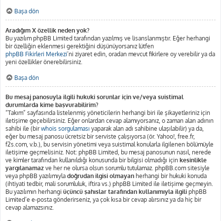
Başa dön
Aradığım X özellik neden yok?
Bu yazılım phpBB Limited tarafından yazılmış ve lisanslanmıştır. Eğer herhangi
bir özelliğin eklenmesi gerektiğini düşünüyorsanız lütfen
phpBB Fikirleri Merkezi
’ni ziyaret edin, oradan mevcut fikirlere oy verebilir ya da
yeni özellikler önerebilirsiniz.
Başa dön
Bu mesaj panosuyla ilgili hukuki sorunlar için ve/veya suistimal
durumlarda kime başvurabilirim?
“Takım” sayfasında listelenmiş yöneticilerin herhangi biri ile şikayetleriniz için
iletişime geçebilirsiniz. Eğer onlardan cevap alamıyorsanız, o zaman alan adının
sahibi ile (bir
whois sorgulaması
yaparak alan adı sahibine ulaşılabilir) ya da,
eğer bu mesaj panosu ücretsiz bir serviste çalışıyorsa (ör. Yahoo!, free.fr,
f2s.com, v.b.), bu servisin yönetimi veya suistimal konularla ilgilenen bölümüyle
iletişime geçmelisiniz. Not: phpBB Limited, bu mesaj panosunun nasıl, nerede
ve kimler tarafından kullanıldığı konusunda bir bilgisi olmadığı için
kesinlikle
yargılanamaz
ve her ne olursa olsun sorumlu tutulamaz. phpBB.com sitesiyle
veya phpBB yazılımıyla
doğrudan ilgisi olmayan
herhangi bir hukuki konuda
(ihtiyati tedbir, mali sorumluluk, iftira vs.) phpBB Limited ile iletişime geçmeyin.
Bu yazılımın herhangi
üçüncü şahıslar tarafından kullanımıyla ilgili
phpBB
Limited’e e-posta gönderirseniz, ya çok kısa bir cevap alırsınız ya da hiç bir
cevap alamazsınız.