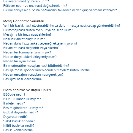
Bir avatarı nasıl gösterebilirim?
Rütbem nedir ve onu nasıl değiştirebilirim?
Bir kullanıcıya ait e-posta bağlantısını tıklayınca neden giriş yapmam isteniyor?
Mesaj Gönderme Sorunları
Yeni bir başlık nasıl oluşturabilirim ya da bir mesaja nasıl cevap gönderebilirim?
Bir mesajı nasıl düzenleyebilir ya da silebilirim?
Mesajıma bir imza nasıl eklerim?
Nasıl bir anket oluştururum?
Neden daha fazla anket seçeneği ekleyemiyorum?
Bir anketi nasıl değiştirir veya silerim?
Neden bir foruma erişimim yok?
Neden dosya ekleri ekleyemiyorum?
Neden bir uyarı aldım?
Bir moderatöre mesajları nasıl bildirebilirim?
Başlığa mesaj gönderilirken görülen “Kaydet” butonu nedir?
Neden mesajımın onaylanması gerekiyor?
Başlığımı nasıl darbelerim?
Biçimlendirme ve Başlık Tipleri
BBCode nedir?
HTML kullanabilir miyim?
İfadeler nedir?
Resim gönderebilir miyim?
Global duyurular nedir?
Duyurular nedir?
Sabit başlıklar nedir?
Kilitli başlıklar nedir?
Başlık ikonları nedir?