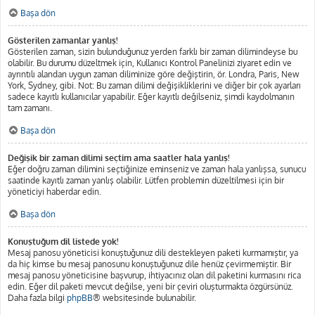
Başa dön
Gösterilen zamanlar yanlış!
Gösterilen zaman, sizin bulunduğunuz yerden farklı bir zaman dilimindeyse bu
olabilir. Bu durumu düzeltmek için, Kullanıcı Kontrol Panelinizi ziyaret edin ve
ayrıntılı alandan uygun zaman diliminize göre değiştirin, ör. Londra, Paris, New
York, Sydney, gibi. Not: Bu zaman dilimi değişikliklerini ve diğer bir çok ayarları
sadece kayıtlı kullanıcılar yapabilir. Eğer kayıtlı değilseniz, şimdi kaydolmanın
tam zamanı.
Başa dön
Değişik bir zaman dilimi seçtim ama saatler hala yanlış!
Eğer doğru zaman dilimini seçtiğinize eminseniz ve zaman hala yanlışsa, sunucu
saatinde kayıtlı zaman yanlış olabilir. Lütfen problemin düzeltilmesi için bir
yöneticiyi haberdar edin.
Başa dön
Konuştuğum dil listede yok!
Mesaj panosu yöneticisi konuştuğunuz dili destekleyen paketi kurmamıştır, ya
da hiç kimse bu mesaj panosunu konuştuğunuz dile henüz çevirmemiştir. Bir
mesaj panosu yöneticisine başvurup, ihtiyacınız olan dil paketini kurmasını rica
edin. Eğer dil paketi mevcut değilse, yeni bir çeviri oluşturmakta özgürsünüz.
Daha fazla bilgi
phpBB
® websitesinde bulunabilir.