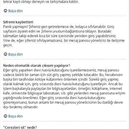
tekrar kayıt olmayı deneyin ve tartışmalara katılın.
Başa dön
Şifremi kaybettim!
Panik yapmayın! Şifreniz geri getirelemese de, kolayca sıfırlanabilir. Giriş
sayfasını ziyaret edin ve
Şifremi unuttum
bağlantısına tıklayın. Buradaki
talimatları takip ederek kısa bir süre içerisinde yeniden giriş yapabilirsiniz.
Yine de, eğer şifenizi sıfırlayamazsanız, bir mesaj panosu yöneticisi ile iletişime
geçin.
Başa dön
Neden otomatik olarak çıkışım yapılıyor?
Eğer giriş yaparken
Beni hatırla
kutucuğunu işaretlemezseniz, mesaj panosu
sadece belirli bir zaman için sizi giriş yapmış şekilde tutacaktır. Bu, hesabınızın
başka biri tarafından kötüye kullanımını önlemek içindir. Sürekli giriş yapmış
olarak kalmak için, giriş sırasında
Beni hatırla
kutucuğunu işaretleyin. Ancak bu
işlem başkalarıyla paylaşılan bir bilgisayarlardan, örneğin; kütüphane, internet
kafe, üniversite bilgisayar laboratuarı, v.b. gibi yerlerden mesaj panosuna erişim
yaptığınızda önerilmez. Eğer giriş sırasında
Beni hatırla
kutucuğunu
göremiyorsanız, bunun anlamı bir mesaj panosu yöneticisinin bu özelliği devre
dışı bırakmış olmasıdır.
Başa dön
“Çerezleri sil” nedir?