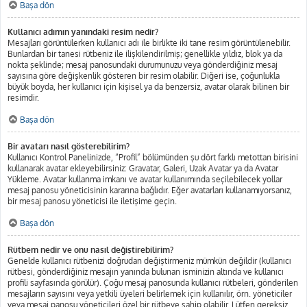
Başa dön
Kullanıcı adımın yanındaki resim nedir?
Mesajları görüntülerken kullanıcı adı ile birlikte iki tane resim görüntülenebilir.
Bunlardan bir tanesi rütbeniz ile ilişkilendirilmiş; genellikle yıldız, blok ya da
nokta şeklinde; mesaj panosundaki durumunuzu veya gönderdiğiniz mesaj
sayısına göre değişkenlik gösteren bir resim olabilir. Diğeri ise, çoğunlukla
büyük boyda, her kullanıcı için kişisel ya da benzersiz, avatar olarak bilinen bir
resimdir.
Başa dön
Bir avatarı nasıl gösterebilirim?
Kullanıcı Kontrol Panelinizde, “Profil” bölümünden şu dört farklı metottan birisini
kullanarak avatar ekleyebilirsiniz: Gravatar, Galeri, Uzak Avatar ya da Avatar
Yükleme. Avatar kullanma imkanı ve avatar kullanımında seçilebilecek yollar
mesaj panosu yöneticisinin kararına bağlıdır. Eğer avatarları kullanamıyorsanız,
bir mesaj panosu yöneticisi ile iletişime geçin.
Başa dön
Rütbem nedir ve onu nasıl değiştirebilirim?
Genelde kullanıcı rütbenizi doğrudan değiştirmeniz mümkün değildir (kullanıcı
rütbesi, gönderdiğiniz mesajın yanında bulunan isminizin altında ve kullanıcı
profili sayfasında görülür). Çoğu mesaj panosunda kullanıcı rütbeleri, gönderilen
mesajların sayısını veya yetkili üyeleri belirlemek için kullanılır, örn. yöneticiler
veya mesaj panosu yöneticileri özel bir rütbeye sahip olabilir. Lütfen gereksiz