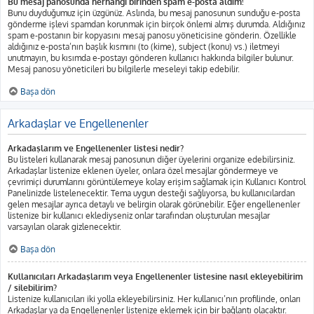
Bu mesaj panosunda herhangi birinden spam e-posta aldım!
Bunu duyduğumuz için üzgünüz. Aslında, bu mesaj panosunun sunduğu e-posta
gönderme işlevi spamdan korunmak için birçok önlemi almış durumda. Aldığınız
spam e-postanın bir kopyasını mesaj panosu yöneticisine gönderin. Özellikle
aldığınız e-posta’nın başlık kısmını (to (kime), subject (konu) vs.) iletmeyi
unutmayın, bu kısımda e-postayı gönderen kullanıcı hakkında bilgiler bulunur.
Mesaj panosu yöneticileri bu bilgilerle meseleyi takip edebilir.
Başa dön
Arkadaşlar ve Engellenenler
Arkadaşlarım ve Engellenenler listesi nedir?
Bu listeleri kullanarak mesaj panosunun diğer üyelerini organize edebilirsiniz.
Arkadaşlar listenize eklenen üyeler, onlara özel mesajlar göndermeye ve
çevrimiçi durumlarını görüntülemeye kolay erişim sağlamak için Kullanıcı Kontrol
Panelinizde listelenecektir. Tema uygun desteği sağlıyorsa, bu kullanıcılardan
gelen mesajlar ayrıca detaylı ve belirgin olarak görünebilir. Eğer engellenenler
listenize bir kullanıcı eklediyseniz onlar tarafından oluşturulan mesajlar
varsayılan olarak gizlenecektir.
Başa dön
Kullanıcıları Arkadaşlarım veya Engellenenler listesine nasıl ekleyebilirim
/ silebilirim?
Listenize kullanıcıları iki yolla ekleyebilirsiniz. Her kullanıcı’nın profilinde, onları
Arkadaşlar ya da Engellenenler listenize eklemek için bir bağlantı olacaktır.