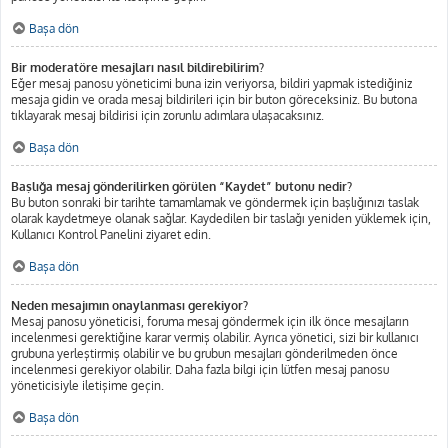
Başa dön
Bir moderatöre mesajları nasıl bildirebilirim?
Eğer mesaj panosu yöneticimi buna izin veriyorsa, bildiri yapmak istediğiniz
mesaja gidin ve orada mesaj bildirileri için bir buton göreceksiniz. Bu butona
tıklayarak mesaj bildirisi için zorunlu adımlara ulaşacaksınız.
Başa dön
Başlığa mesaj gönderilirken görülen “Kaydet” butonu nedir?
Bu buton sonraki bir tarihte tamamlamak ve göndermek için başlığınızı taslak
olarak kaydetmeye olanak sağlar. Kaydedilen bir taslağı yeniden yüklemek için,
Kullanıcı Kontrol Panelini ziyaret edin.
Başa dön
Neden mesajımın onaylanması gerekiyor?
Mesaj panosu yöneticisi, foruma mesaj göndermek için ilk önce mesajların
incelenmesi gerektiğine karar vermiş olabilir. Ayrıca yönetici, sizi bir kullanıcı
grubuna yerleştirmiş olabilir ve bu grubun mesajları gönderilmeden önce
incelenmesi gerekiyor olabilir. Daha fazla bilgi için lütfen mesaj panosu
yöneticisiyle iletişime geçin.
Başa dön