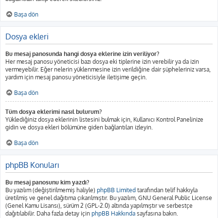
Başa dön
Dosya ekleri
Bu mesaj panosunda hangi dosya eklerine izin veriliyor?
Her mesaj panosu yöneticisi bazı dosya eki tiplerine izin verebilir ya da izin
vermeyebilir. Eğer nelerin yüklenmesine izin verildiğine dair şüpheleriniz varsa,
yardım için mesaj panosu yöneticisiyle iletişime geçin.
Başa dön
Tüm dosya eklerimi nasıl bulurum?
Yüklediğiniz dosya eklerinin listesini bulmak için, Kullanıcı Kontrol Panelinize
gidin ve dosya ekleri bölümüne giden bağlantıları izleyin.
Başa dön
phpBB Konuları
Bu mesaj panosunu kim yazdı?
Bu yazılım (değiştirilmemiş haliyle)
phpBB Limited
tarafından telif hakkıyla
üretilmiş ve genel dağıtıma çıkarılmıştır. Bu yazılım, GNU General Public License
(Genel Kamu Lisansı), sürüm 2 (GPL-2.0) altında yapılmıştır ve serbestçe
dağıtılabilir. Daha fazla detay için
phpBB Hakkında
sayfasına bakın.