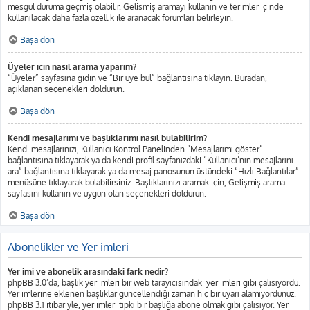
meşgul duruma geçmiş olabilir. Gelişmiş aramayı kullanın ve terimler içinde
kullanılacak daha fazla özellik ile aranacak forumları belirleyin.
Başa dön
Üyeler için nasıl arama yaparım?
“Üyeler” sayfasına gidin ve “Bir üye bul” bağlantısına tıklayın. Buradan,
açıklanan seçenekleri doldurun.
Başa dön
Kendi mesajlarımı ve başlıklarımı nasıl bulabilirim?
Kendi mesajlarınızı, Kullanıcı Kontrol Panelinden “Mesajlarımı göster”
bağlantısına tıklayarak ya da kendi profil sayfanızdaki “Kullanıcı’nın mesajlarını
ara” bağlantısına tıklayarak ya da mesaj panosunun üstündeki “Hızlı Bağlantılar”
menüsüne tıklayarak bulabilirsiniz. Başlıklarınızı aramak için, Gelişmiş arama
sayfasını kullanın ve uygun olan seçenekleri doldurun.
Başa dön
Abonelikler ve Yer imleri
Yer imi ve abonelik arasındaki fark nedir?
phpBB 3.0’da, başlık yer imleri bir web tarayıcısındaki yer imleri gibi çalışıyordu.
Yer imlerine eklenen başlıklar güncellendiği zaman hiç bir uyarı alamıyordunuz.
phpBB 3.1 itibariyle, yer imleri tıpkı bir başlığa abone olmak gibi çalışıyor. Yer