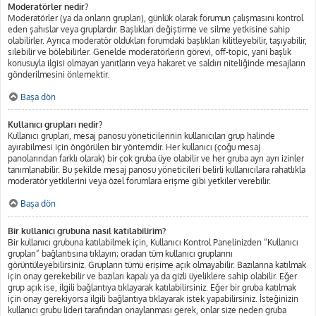
Moderatörler nedir?
Moderatörler (ya da onların grupları), günlük olarak forumun çalışmasını kontrol
eden şahıslar veya gruplardır. Başlıkları değiştirme ve silme yetkisine sahip
olabilirler. Ayrıca moderatör oldukları forumdaki başlıkları kilitleyebilir, taşıyabilir,
silebilir ve bölebilirler. Genelde moderatörlerin görevi, off-topic, yani başlık
konusuyla ilgisi olmayan yanıtların veya hakaret ve saldırı niteliğinde mesajların
gönderilmesini önlemektir.
Başa dön
Kullanıcı grupları nedir?
Kullanıcı grupları, mesaj panosu yöneticilerinin kullanıcıları grup halinde
ayırabilmesi için öngörülen bir yöntemdir. Her kullanıcı (çoğu mesaj
panolarından farklı olarak) bir çok gruba üye olabilir ve her gruba ayrı ayrı izinler
tanımlanabilir. Bu şekilde mesaj panosu yöneticileri belirli kullanıcılara rahatlıkla
moderatör yetkilerini veya özel forumlara erişme gibi yetkiler verebilir.
Başa dön
Bir kullanıcı grubuna nasıl katılabilirim?
Bir kullanıcı grubuna katılabilmek için, Kullanıcı Kontrol Panelinizden “Kullanıcı
grupları” bağlantısına tıklayın; oradan tüm kullanıcı gruplarını
görüntüleyebilirsiniz. Grupların tümü erişime açık olmayabilir. Bazılarına katılmak
için onay gerekebilir ve bazıları kapalı ya da gizli üyeliklere sahip olabilir. Eğer
grup açık ise, ilgili bağlantıya tıklayarak katılabilirsiniz. Eğer bir gruba katılmak
için onay gerekiyorsa ilgili bağlantıya tıklayarak istek yapabilirsiniz. İsteğinizin
kullanıcı grubu lideri tarafından onaylanması gerek, onlar size neden gruba