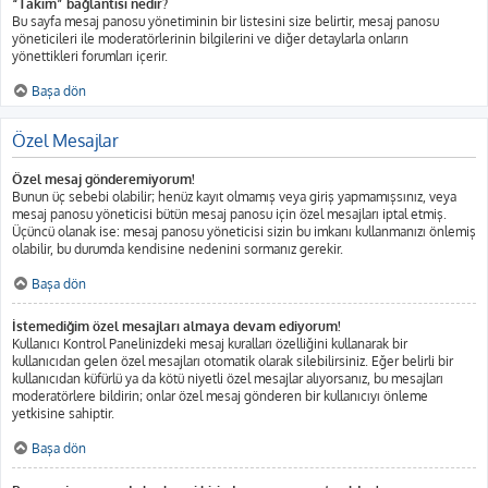
“Takım” bağlantısı nedir?
Bu sayfa mesaj panosu yönetiminin bir listesini size belirtir, mesaj panosu
yöneticileri ile moderatörlerinin bilgilerini ve diğer detaylarla onların
yönettikleri forumları içerir.
Başa dön
Özel Mesajlar
Özel mesaj gönderemiyorum!
Bunun üç sebebi olabilir; henüz kayıt olmamış veya giriş yapmamışsınız, veya
mesaj panosu yöneticisi bütün mesaj panosu için özel mesajları iptal etmiş.
Üçüncü olanak ise: mesaj panosu yöneticisi sizin bu imkanı kullanmanızı önlemiş
olabilir, bu durumda kendisine nedenini sormanız gerekir.
Başa dön
İstemediğim özel mesajları almaya devam ediyorum!
Kullanıcı Kontrol Panelinizdeki mesaj kuralları özelliğini kullanarak bir
kullanıcıdan gelen özel mesajları otomatik olarak silebilirsiniz. Eğer belirli bir
kullanıcıdan küfürlü ya da kötü niyetli özel mesajlar alıyorsanız, bu mesajları
moderatörlere bildirin; onlar özel mesaj gönderen bir kullanıcıyı önleme
yetkisine sahiptir.
Başa dön