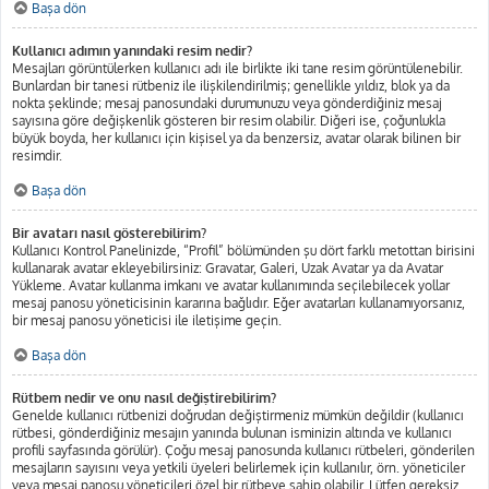
Başa dön
Kullanıcı adımın yanındaki resim nedir?
Mesajları görüntülerken kullanıcı adı ile birlikte iki tane resim görüntülenebilir.
Bunlardan bir tanesi rütbeniz ile ilişkilendirilmiş; genellikle yıldız, blok ya da
nokta şeklinde; mesaj panosundaki durumunuzu veya gönderdiğiniz mesaj
sayısına göre değişkenlik gösteren bir resim olabilir. Diğeri ise, çoğunlukla
büyük boyda, her kullanıcı için kişisel ya da benzersiz, avatar olarak bilinen bir
resimdir.
Başa dön
Bir avatarı nasıl gösterebilirim?
Kullanıcı Kontrol Panelinizde, “Profil” bölümünden şu dört farklı metottan birisini
kullanarak avatar ekleyebilirsiniz: Gravatar, Galeri, Uzak Avatar ya da Avatar
Yükleme. Avatar kullanma imkanı ve avatar kullanımında seçilebilecek yollar
mesaj panosu yöneticisinin kararına bağlıdır. Eğer avatarları kullanamıyorsanız,
bir mesaj panosu yöneticisi ile iletişime geçin.
Başa dön
Rütbem nedir ve onu nasıl değiştirebilirim?
Genelde kullanıcı rütbenizi doğrudan değiştirmeniz mümkün değildir (kullanıcı
rütbesi, gönderdiğiniz mesajın yanında bulunan isminizin altında ve kullanıcı
profili sayfasında görülür). Çoğu mesaj panosunda kullanıcı rütbeleri, gönderilen
mesajların sayısını veya yetkili üyeleri belirlemek için kullanılır, örn. yöneticiler
veya mesaj panosu yöneticileri özel bir rütbeye sahip olabilir. Lütfen gereksiz