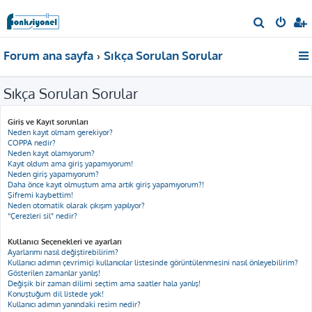
A
r
Forum ana sayfa
Sıkça Sorulan Sorular
a
Sıkça Sorulan Sorular
Giriş ve Kayıt sorunları
Neden kayıt olmam gerekiyor?
COPPA nedir?
Neden kayıt olamıyorum?
Kayıt oldum ama giriş yapamıyorum!
Neden giriş yapamıyorum?
Daha önce kayıt olmuştum ama artık giriş yapamıyorum?!
Şifremi kaybettim!
Neden otomatik olarak çıkışım yapılıyor?
“Çerezleri sil” nedir?
Kullanıcı Seçenekleri ve ayarları
Ayarlarımı nasıl değiştirebilirim?
Kullanıcı adımın çevrimiçi kullanıcılar listesinde görüntülenmesini nasıl önleyebilirim?
Gösterilen zamanlar yanlış!
Değişik bir zaman dilimi seçtim ama saatler hala yanlış!
Konuştuğum dil listede yok!
Kullanıcı adımın yanındaki resim nedir?