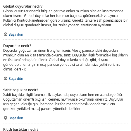
Global duyurular nedir?
Global duyurular önemli bilgiler içerir ve onları mümkün olan en kısa zamanda
okumalısınız. Global duyurular her forumun başında görünecektir ve ayrıca
Kullanıcı Kontrol Panelinizden görebilirsiniz. Gerekli izinlere sahipseniz sizde bir
global duyuru gönderebilirsiniz, bu izinler yönetici tarafından ayarlanır.
Başa dön
Duyurular nedir?
Duyurular çoğu zaman önemli bilgileri içerir. Mesaj panosundaki duyuruları
mümkün olan en kısa zamanda okumalısınız. Duyurular, ilgili forumdaki başlıkların
en üst tarafında görüntülenir. Global duyurularda olduğu gibi, duyuru
gönderebilmeniz için mesaj panosu yöneticisi tarafından size yetki verilmiş
olması gerekir.
Başa dön
Sabit başlıklar nedir?
Sabit başlıklar, ilgili forumun ilk sayfasında, duyuruların hemen altında görülür.
Çoğu zaman önemli bilgileri içerirler, mümkünse okumanızı öneririz. Duyurular
için geçerli olduğu gibi, herhangi bir foruma sabit başlık göndermek için
gereken yetkileri mesaj panosu yöneticisi belirler.
Başa dön
Kilitli başlıklar nedir?