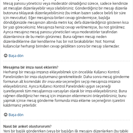
Mesaj panosu yöneticisi veya moderatör olmadığınız sürece, sadece kendinize
ait mesajları düzenleyebilir veya silebilirsiniz. Gönderdiğiniz bir mesajı düzenle
butonuna tıklayarak düzenleyebilirsiniz (bu imkan bazen sadece belirli bir süre
için mevcuttur). Eğer mesajınıza birileri cevap göndermişse, başlığa
döndüğünüzde mesajınızın altında metni kaç defa düzenlediğinizi gösteren kısa
bir yazı göreceksiniz. Mesajınıza henüz cevap verilmemişse, bu not görülmez.
Ayrıca mesajınız mesaj panosu yöneticileri veya moderatörler tarafından
düzenlenince de bu metin görünmez. Buna rağmen mesajı neden
düzenlediklerine dair kendilerine has bir not bırakabilirler. Not: Normal
kullanıcılar herhangi birinden cevap geldikten sonra bir mesajı silemezler.
Başa dön
Mesajıma bir imza nasıl eklerim?
Herhangi bir mesaja imzanızı ekleyebilmek için öncelikle Kullanıcı Kontrol
Panelinizden bir imza oluşturmanız gerekmektedir. Daha sonra mesaj gönderme
formunun alt kısmındaki
Bir imza ekle
seçeneğini seçip mesajınıza imzanızı
ekleyebilirsiniz. Ayrıca Kullanıcı Kontrol Panelindeki uygun seçeneği
işaretleyerek tüm mesajlarınıza varsayılan olarak bir imza ekleyebilirsiniz. Buna
rağmen dilediğiniz her mesaj için imzanızın eklenmesini önleyebilirsiniz, bunu
yapmak içinse mesaj gönderme formunda imza ekleme seçeneğinin işaretini
kaldırmanız yeterlidir.
Başa dön
Nasıl bir anket oluştururum?
Yeni bir başlık gönderirken (veya bir başlığın ilk mesajını düzenlerken (bu tabiki