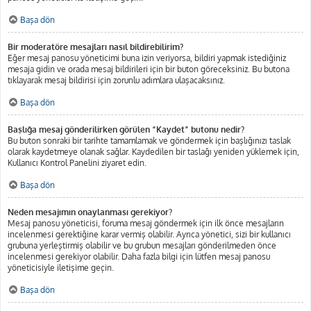
Başa dön
Bir moderatöre mesajları nasıl bildirebilirim?
Eğer mesaj panosu yöneticimi buna izin veriyorsa, bildiri yapmak istediğiniz
mesaja gidin ve orada mesaj bildirileri için bir buton göreceksiniz. Bu butona
tıklayarak mesaj bildirisi için zorunlu adımlara ulaşacaksınız.
Başa dön
Başlığa mesaj gönderilirken görülen “Kaydet” butonu nedir?
Bu buton sonraki bir tarihte tamamlamak ve göndermek için başlığınızı taslak
olarak kaydetmeye olanak sağlar. Kaydedilen bir taslağı yeniden yüklemek için,
Kullanıcı Kontrol Panelini ziyaret edin.
Başa dön
Neden mesajımın onaylanması gerekiyor?
Mesaj panosu yöneticisi, foruma mesaj göndermek için ilk önce mesajların
incelenmesi gerektiğine karar vermiş olabilir. Ayrıca yönetici, sizi bir kullanıcı
grubuna yerleştirmiş olabilir ve bu grubun mesajları gönderilmeden önce
incelenmesi gerekiyor olabilir. Daha fazla bilgi için lütfen mesaj panosu
yöneticisiyle iletişime geçin.
Başa dön