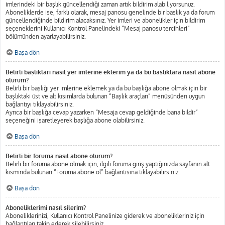
imlerindeki bir başlık güncellendiği zaman artık bildirim alabiliyorsunuz.
Aboneliklerde ise, farklı olarak, mesaj panosu genelinde bir başlık ya da forum
güncellendiğinde bildirim alacaksınız. Yer imleri ve abonelikler için bildirim
seçeneklerini Kullanıcı Kontrol Panelindeki “Mesaj panosu tercihleri”
bölümünden ayarlayabilirsiniz.
Başa dön
Belirli başlıkları nasıl yer imlerine eklerim ya da bu başlıklara nasıl abone
olurum?
Belirli bir başlığı yer imlerine eklemek ya da bu başlığa abone olmak için bir
başlıktaki üst ve alt kısımlarda bulunan “Başlık araçları” menüsünden uygun
bağlantıyı tıklayabilirsiniz.
Ayrıca bir başlığa cevap yazarken “Mesaja cevap geldiğinde bana bildir”
seçeneğini işaretleyerek başlığa abone olabilirsiniz.
Başa dön
Belirli bir foruma nasıl abone olurum?
Belirli bir foruma abone olmak için, ilgili foruma giriş yaptığınızda sayfanın alt
kısmında bulunan “Foruma abone ol” bağlantısına tıklayabilirsiniz.
Başa dön
Aboneliklerimi nasıl silerim?
Aboneliklerinizi, Kullanıcı Kontrol Panelinize giderek ve abonelikleriniz için
bağlantıları takip ederek silebilirsiniz.