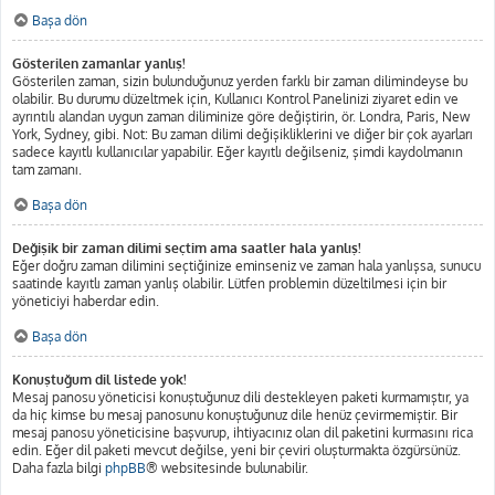
Başa dön
Gösterilen zamanlar yanlış!
Gösterilen zaman, sizin bulunduğunuz yerden farklı bir zaman dilimindeyse bu
olabilir. Bu durumu düzeltmek için, Kullanıcı Kontrol Panelinizi ziyaret edin ve
ayrıntılı alandan uygun zaman diliminize göre değiştirin, ör. Londra, Paris, New
York, Sydney, gibi. Not: Bu zaman dilimi değişikliklerini ve diğer bir çok ayarları
sadece kayıtlı kullanıcılar yapabilir. Eğer kayıtlı değilseniz, şimdi kaydolmanın
tam zamanı.
Başa dön
Değişik bir zaman dilimi seçtim ama saatler hala yanlış!
Eğer doğru zaman dilimini seçtiğinize eminseniz ve zaman hala yanlışsa, sunucu
saatinde kayıtlı zaman yanlış olabilir. Lütfen problemin düzeltilmesi için bir
yöneticiyi haberdar edin.
Başa dön
Konuştuğum dil listede yok!
Mesaj panosu yöneticisi konuştuğunuz dili destekleyen paketi kurmamıştır, ya
da hiç kimse bu mesaj panosunu konuştuğunuz dile henüz çevirmemiştir. Bir
mesaj panosu yöneticisine başvurup, ihtiyacınız olan dil paketini kurmasını rica
edin. Eğer dil paketi mevcut değilse, yeni bir çeviri oluşturmakta özgürsünüz.
Daha fazla bilgi
phpBB
® websitesinde bulunabilir.