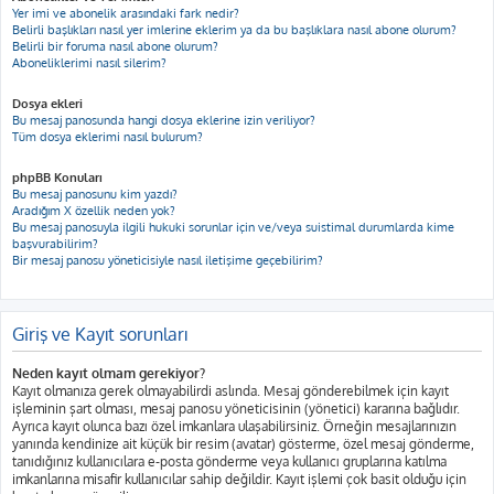
Yer imi ve abonelik arasındaki fark nedir?
Belirli başlıkları nasıl yer imlerine eklerim ya da bu başlıklara nasıl abone olurum?
Belirli bir foruma nasıl abone olurum?
Aboneliklerimi nasıl silerim?
Dosya ekleri
Bu mesaj panosunda hangi dosya eklerine izin veriliyor?
Tüm dosya eklerimi nasıl bulurum?
phpBB Konuları
Bu mesaj panosunu kim yazdı?
Aradığım X özellik neden yok?
Bu mesaj panosuyla ilgili hukuki sorunlar için ve/veya suistimal durumlarda kime
başvurabilirim?
Bir mesaj panosu yöneticisiyle nasıl iletişime geçebilirim?
Giriş ve Kayıt sorunları
Neden kayıt olmam gerekiyor?
Kayıt olmanıza gerek olmayabilirdi aslında. Mesaj gönderebilmek için kayıt
işleminin şart olması, mesaj panosu yöneticisinin (yönetici) kararına bağlıdır.
Ayrıca kayıt olunca bazı özel imkanlara ulaşabilirsiniz. Örneğin mesajlarınızın
yanında kendinize ait küçük bir resim (avatar) gösterme, özel mesaj gönderme,
tanıdığınız kullanıcılara e-posta gönderme veya kullanıcı gruplarına katılma
imkanlarına misafir kullanıcılar sahip değildir. Kayıt işlemi çok basit olduğu için