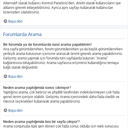
Alternatif olarak Kullanıcı Kontrol Paneliniz’den, direkt olarak kullanıcıların üye
adlarını girerek ekleyebilirsiniz. Ayrıca aynı sayfayı kullanarak kullanıcıları
listenizden silebilirsiniz.
Başa dön
Forumlarda Arama
Bir forumda ya da forumlarda nasıl arama yapabilirim?
Ana sayfa görüntülenirken, forum görüntülenirken ya da başlık görüntülenirken
yerleşik arama kutusunun içerisine aranacak terimi girerek arama yapabilirsiniz.
Gelişmiş arama yapmak için forumda tüm sayfalarda bulunan “Arama”
bağlantısına tıklayabilirsiniz. Arama sayfasına erişiminiz kullandığınız temaya
bağlı olarak değişebilir.
Başa dön
Neden arama yaptığımda sonuç çıkmıyor?
Yaptığınız arama, çok belirsiz ve phpBB tarafından indekslenmeyen çok fazla
genel terim içeriyor olabilir. Gelişmiş Arama içerisindeki daha fazla özellik ve
mevcut seçenekleri kullanarak arama yapabilirsiniz.
Başa dön
Neden arama yaptığımda boş bir sayfa çıkıyor!?
Arama sorgunuzla ilgili geri dönen çok fazla sonuç olduğu için web sunucusu