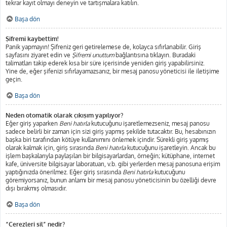
tekrar kayıt olmayı deneyin ve tartışmalara katılın.
Başa dön
Şifremi kaybettim!
Panik yapmayın! Şifreniz geri getirelemese de, kolayca sıfırlanabilir. Giriş
sayfasını ziyaret edin ve
Şifremi unuttum
bağlantısına tıklayın. Buradaki
talimatları takip ederek kısa bir süre içerisinde yeniden giriş yapabilirsiniz.
Yine de, eğer şifenizi sıfırlayamazsanız, bir mesaj panosu yöneticisi ile iletişime
geçin.
Başa dön
Neden otomatik olarak çıkışım yapılıyor?
Eğer giriş yaparken
Beni hatırla
kutucuğunu işaretlemezseniz, mesaj panosu
sadece belirli bir zaman için sizi giriş yapmış şekilde tutacaktır. Bu, hesabınızın
başka biri tarafından kötüye kullanımını önlemek içindir. Sürekli giriş yapmış
olarak kalmak için, giriş sırasında
Beni hatırla
kutucuğunu işaretleyin. Ancak bu
işlem başkalarıyla paylaşılan bir bilgisayarlardan, örneğin; kütüphane, internet
kafe, üniversite bilgisayar laboratuarı, v.b. gibi yerlerden mesaj panosuna erişim
yaptığınızda önerilmez. Eğer giriş sırasında
Beni hatırla
kutucuğunu
göremiyorsanız, bunun anlamı bir mesaj panosu yöneticisinin bu özelliği devre
dışı bırakmış olmasıdır.
Başa dön
“Çerezleri sil” nedir?