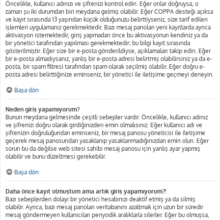
Öncelikle, kullanıcı adınızı ve şifrenizi kontrol edin. Eğer onlar doğruysa, o
zaman şu iki durumdan biri meydana gelmiş olabilir. Eğer COPPA desteği açıksa
ve kayıt sırasında 13 yaşından küçük olduğunuzu belirttiyseniz, size tarif edilen
işlemleri uygulamanız gerekmektedir. Bazı mesaj panoları yeni kayıtlarda ayrıca
aktivasyon istemektedir, giriş yapmadan önce bu aktivasyonun kendiniz ya da
bir yönetici tarafından yapılması gerekmektedir; bu bilgi kayıt sırasında
gösterilmiştir. Eğer size bir e-posta gönderildiyse, açıklamaları takip edin. Eğer
bir e-posta almadıysanız, yanlış bir e-posta adresi belirtmiş olabilirsiniz ya da e-
posta, bir spam filtresi tarafından spam olarak seçilmiş olabilir. Eğer doğru e-
posta adresi belirttiğinize eminseniz, bir yönetici ile iletişime geçmeyi deneyin.
Başa dön
Neden giriş yapamıyorum?
Bunun meydana gelmesinde çeşitli sebepler vardır. Öncelikle, kullanıcı adınız
ve şifrenizi doğru olarak girdiğinizden emin olmalısınız. Eğer kullanıcı adı ve
şifrenizin doğruluğundan eminseniz, bir mesaj panosu yöneticisi ile iletişime
geçerek mesaj panosundan yasaklanıp yasaklanmadığınızdan emin olun. Eğer
sorun bu da değilse web sitesi sahibi mesaj panosu için yanlış ayar yapmış
olabilir ve bunu düzeltmesi gerekebilir.
Başa dön
Daha önce kayıt olmuştum ama artık giriş yapamıyorum?!
Bazı sebeplerden dolayı bir yönetici hesabınızı deaktif etmiş ya da silmiş
olabilir. Ayrıca, bazı mesaj panoları veritabanını azaltmak için uzun bir süredir
mesaj göndermeyen kullanıcıları periyodik aralıklarla silerler. Eğer bu olmuşsa,