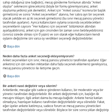
sahip olduğunuz izne bağlıdır)), mesaj gönderme formunun altında “Anket
oluştur” sekmesini göreceksiniz (böyle bir formu göremiyorsanız, anket
oluşturma yetkiniz yok demektir). Anket için “Anket sorusu” kısmına bir başlık
girmelisiniz ve sonra “Anket seçenekleri” alanına, her satıra ayrı bir seçenek
olacak şekilde en az iki seçenek girmelisiniz (bu sınır mesaj panosu yönetici
tarafından ayarlanır). Ayrıca kullanıcıların oylama sırasında seçebilecekleri
seçeneklerin sayısını “Her kullanıcı için seçenek” bölümünün altından
ayarlayabilirsiniz, anket için gün cinsinden bir zaman sınırı belirleyebilirsiniz
(sınırsız sürede olması için 0 yazın) ve son olarak eğer kullanıcıların kendi
oylarını değiştirme izni varsa oy verdikleri seçeneği değiştirebilirler.
Başa dön
Neden daha fazla anket seçeneği ekleyemiyorum?
Anket seçenekleri için sınır, mesaj panosu yöneticisi tarafından ayarlanır. Eğer
anketiniz için izin verilen miktardan daha fazla seçenek eklemeniz gerekiyorsa,
mesaj panosu yöneticisi ile iletişime geçin.
Başa dön
Bir anketi nasıl değiştirir veya silerim?
Anketlerde, mesajlar gibi sadece gönderen kullanıcı, bir moderatör veya bir
yönetici tarafından değiştirilebilir. Bir anketi değiştirmek için, başlığın ilk
mesajını tıklayın; ilgili anket daima bu mesaja bağlıdır. Ankete henüz katılan
olmadıysa, hazırlayan kullanıcı tarafından değiştirilebilir veya silinebilir. Fakat,
eğer üyeler ankete katılmışsa, sadece forum ve mesaj panosu yöneticileri
tarafından değiştirilebilir veya silinebilir. Böylece bir süre sonra şıkları değiştirip