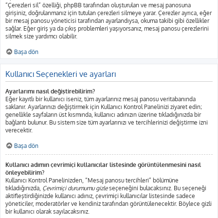
“Çerezleri sil” özelliği, phpBB tarafından oluşturulan ve mesaj panosuna
girişiniz, doğrulanmanız için tutulan çerezleri silmeye yarar. Çerezler ayrıca, eğer
bir mesaj panosu yöneticisi tarafından ayarlandıysa, okuma takibi gibi özellikler
sağlar. Eğer giriş ya da çıkış problemleri yaşıyorsanız, mesaj panosu çerezlerini
silmek size yardımcı olabilir.
Başa dön
Kullanıcı Seçenekleri ve ayarları
Ayarlarımı nasıl değiştirebilirim?
Eğer kayıtlı bir kullanıcı iseniz, tüm ayarlarınız mesaj panosu veritabanında
saklanır. Ayarlarınızı değiştirmek için Kullanıcı Kontrol Panelinizi ziyaret edin;
genellikle sayfaların üst kısmında, kullanıcı adınızın üzerine tıkladığınızda bir
bağlantı bulunur. Bu sistem size tüm ayarlarınızı ve tercihlerinizi değiştirme izni
verecektir.
Başa dön
Kullanıcı adımın çevrimiçi kullanıcılar listesinde görüntülenmesini nasıl
önleyebilirim?
Kullanıcı Kontrol Panelinizden, “Mesaj panosu tercihleri” bölümüne
tıkladığınızda,
Çevrimiçi durumumu gizle
seçeneğini bulacaksınız. Bu seçeneği
aktifleştirdiğinizde kullanıcı adınız, çevrimiçi kullanıcılar listesinde sadece
yöneticiler, moderatörler ve kendiniz tarafından görüntülenecektir. Böylece gizli
bir kullanıcı olarak sayılacaksınız.