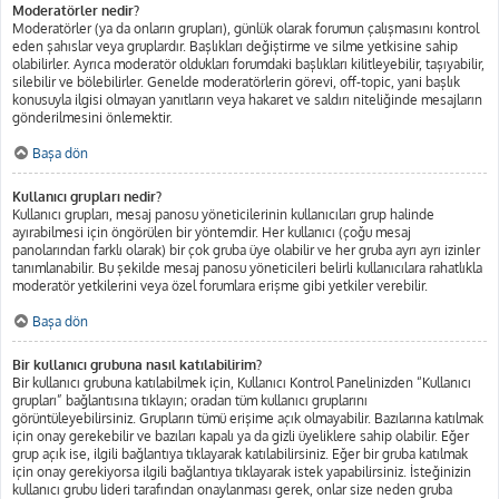
Moderatörler nedir?
Moderatörler (ya da onların grupları), günlük olarak forumun çalışmasını kontrol
eden şahıslar veya gruplardır. Başlıkları değiştirme ve silme yetkisine sahip
olabilirler. Ayrıca moderatör oldukları forumdaki başlıkları kilitleyebilir, taşıyabilir,
silebilir ve bölebilirler. Genelde moderatörlerin görevi, off-topic, yani başlık
konusuyla ilgisi olmayan yanıtların veya hakaret ve saldırı niteliğinde mesajların
gönderilmesini önlemektir.
Başa dön
Kullanıcı grupları nedir?
Kullanıcı grupları, mesaj panosu yöneticilerinin kullanıcıları grup halinde
ayırabilmesi için öngörülen bir yöntemdir. Her kullanıcı (çoğu mesaj
panolarından farklı olarak) bir çok gruba üye olabilir ve her gruba ayrı ayrı izinler
tanımlanabilir. Bu şekilde mesaj panosu yöneticileri belirli kullanıcılara rahatlıkla
moderatör yetkilerini veya özel forumlara erişme gibi yetkiler verebilir.
Başa dön
Bir kullanıcı grubuna nasıl katılabilirim?
Bir kullanıcı grubuna katılabilmek için, Kullanıcı Kontrol Panelinizden “Kullanıcı
grupları” bağlantısına tıklayın; oradan tüm kullanıcı gruplarını
görüntüleyebilirsiniz. Grupların tümü erişime açık olmayabilir. Bazılarına katılmak
için onay gerekebilir ve bazıları kapalı ya da gizli üyeliklere sahip olabilir. Eğer
grup açık ise, ilgili bağlantıya tıklayarak katılabilirsiniz. Eğer bir gruba katılmak
için onay gerekiyorsa ilgili bağlantıya tıklayarak istek yapabilirsiniz. İsteğinizin
kullanıcı grubu lideri tarafından onaylanması gerek, onlar size neden gruba