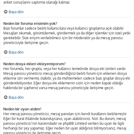
anket sonuçlarını saptırma olanağı kalmaz.
Başa dön
Neden bir foruma erişimim yok?
Bazı forumlar sadece belirli kullanıcılara veya kullanıcı gruplarına açık olabilir.
Mesajları okumak, görüntülemek, göndermek ya da diğer işlemler için özel yetki
gerekebilir. Size erişim verilebilmesi için bir moderatör ya da mesaj panosu
yöneticisiyle iletişime geçin.
Başa dön
Neden dosya ekleri ekleyemiyorum?
Her forumda, her grupta, veya her kullanıcı temelinde dosya eki izinleri vardır.
Mesaj panosu yöneticisi mesaj gönderdiğiniz belirli forum için eklenen dosya
eklerine izin vermemiş olabilir, ya da muhtemelen sadece bazı gruplar dosya eki
gönderebiliyordur. Eğer dosya eki eklemenin sizin için neden kapalı olduğu
hakkında bir şüpheniz varsa mesaj panosu yöneticiyle iletişime geçin.
Başa dön
Neden bir uyarı aldım?
Her mesaj panosu yöneticisi, mesaj panoları için kendi kurallarını belirlemiştir.
Eğer bir kural ihlalinde bulunduysanız, uyarı alabilirsiniz. Not: Bu durum, mesaj
panosu yöneticisi’nin kararındadır ve phpBB Limited verilen bu uyarı ile ilgili
herhangi bir şey yapamaz. Eğer neden bir uyarı aldığınızı bilmiyorsanız, mesaj
panosu yöneticisi ile iletişime geçin.