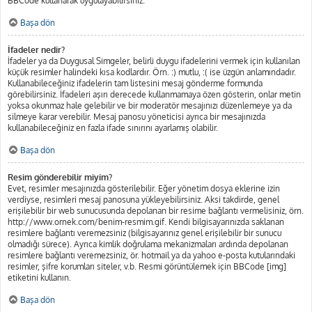
BBCode kullanarak uygulayabilirsiniz.
Başa dön
İfadeler nedir?
İfadeler ya da Duygusal Simgeler, belirli duygu ifadelerini vermek için kullanılan
küçük resimler halindeki kısa kodlardır. Örn. :) mutlu, :( ise üzgün anlamındadır.
Kullanabileceğiniz ifadelerin tam listesini mesaj gönderme formunda
görebilirsiniz. İfadeleri aşırı derecede kullanmamaya özen gösterin, onlar metin
yoksa okunmaz hale gelebilir ve bir moderatör mesajınızı düzenlemeye ya da
silmeye karar verebilir. Mesaj panosu yöneticisi ayrıca bir mesajınızda
kullanabileceğiniz en fazla ifade sınırını ayarlamış olabilir.
Başa dön
Resim gönderebilir miyim?
Evet, resimler mesajınızda gösterilebilir. Eğer yönetim dosya eklerine izin
verdiyse, resimleri mesaj panosuna yükleyebilirsiniz. Aksi takdirde, genel
erişilebilir bir web sunucusunda depolanan bir resime bağlantı vermelisiniz, örn.
http://www.ornek.com/benim-resmim.gif. Kendi bilgisayarınızda saklanan
resimlere bağlantı veremezsiniz (bilgisayarınız genel erişilebilir bir sunucu
olmadığı sürece). Ayrıca kimlik doğrulama mekanizmaları ardında depolanan
resimlere bağlantı veremezsiniz, ör. hotmail ya da yahoo e-posta kutularındaki
resimler, şifre korumları siteler, v.b. Resmi görüntülemek için BBCode [img]
etiketini kullanın.
Başa dön