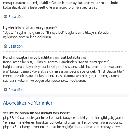
meşgul duruma geçmiş olabilir. Gelişmiş aramayı kullanın ve terimler içinde
kullanılacak daha fazla özellik ile aranacak forumları belirleyin.
Başa dön
Üyeler için nasıl arama yaparım?
“Üyeler” sayfasına gidin ve “Bir üye bul” bağlantısına tıklayın. Buradan,
açıklanan seçenekleri doldurun.
Başa dön
Kendi mesajlarımı ve başlıklarımı nasıl bulabilirim?
Kendi mesajlarınızı, Kullanıcı Kontrol Panelinden “Mesajlarımı göster”
bağlantısına tıklayarak ya da kendi profil sayfanızdaki “Kullanıcı’nın mesajlarını
ara” bağlantısına tıklayarak ya da mesaj panosunun üstündeki “Hızlı Bağlantılar”
menüsüne tıklayarak bulabilirsiniz. Başlıklarınızı aramak için, Gelişmiş arama
sayfasını kullanın ve uygun olan seçenekleri doldurun.
Başa dön
Abonelikler ve Yer imleri
Yer imi ve abonelik arasındaki fark nedir?
phpBB 3.0’da, başlık yer imleri bir web tarayıcısındaki yer imleri gibi çalışıyordu.
Yer imlerine eklenen başlıklar güncellendiği zaman hiç bir uyarı alamıyordunuz.
phpBB 3.1 itibariyle, yer imleri tıpkı bir başlığa abone olmak gibi çalışıyor. Yer