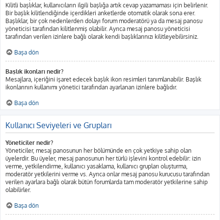
Kilitli başlıklar, kullanıcıların ilgili başlığa artık cevap yazamaması için belirlenir.
Bir başlık kilitlendiğinde içerdikleri anketlerde otomatik olarak sona erer.
Başlıklar, bir çok nedenlerden dolayı forum moderatörü ya da mesaj panosu
yöneticisi tarafından kilitlenmiş olabilir. Ayrıca mesaj panosu yöneticisi
tarafından verilen izinlere bağlı olarak kendi başlıklarınızı kilitleyebilirsiniz.
Başa dön
Başlık ikonları nedir?
Mesajlara, içeriğini işaret edecek başlık ikon resimleri tanımlanabilir. Başlık
ikonlarının kullanımı yönetici tarafından ayarlanan izinlere bağlıdır.
Başa dön
Kullanıcı Seviyeleri ve Grupları
Yöneticiler nedir?
Yöneticiler, mesaj panosunun her bölümünde en çok yetkiye sahip olan
üyelerdir. Bu üyeler, mesaj panosunun her türlü işlevini kontrol edebilir: izin
verme, yetkilendirme, kullanıcı yasaklama, kullanıcı grupları oluşturma,
moderatör yetkilerini verme vs. Ayrıca onlar mesaj panosu kurucusu tarafından
verilen ayarlara bağlı olarak bütün forumlarda tam moderatör yetkilerine sahip
olabilirler.
Başa dön