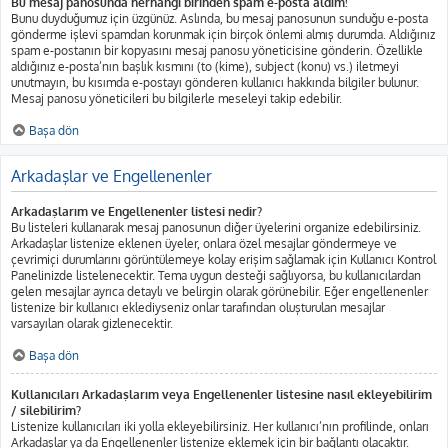
Bu mesaj panosunda herhangi birinden spam e-posta aldım!
Bunu duyduğumuz için üzgünüz. Aslında, bu mesaj panosunun sunduğu e-posta
gönderme işlevi spamdan korunmak için birçok önlemi almış durumda. Aldığınız
spam e-postanın bir kopyasını mesaj panosu yöneticisine gönderin. Özellikle
aldığınız e-posta’nın başlık kısmını (to (kime), subject (konu) vs.) iletmeyi
unutmayın, bu kısımda e-postayı gönderen kullanıcı hakkında bilgiler bulunur.
Mesaj panosu yöneticileri bu bilgilerle meseleyi takip edebilir.
Başa dön
Arkadaşlar ve Engellenenler
Arkadaşlarım ve Engellenenler listesi nedir?
Bu listeleri kullanarak mesaj panosunun diğer üyelerini organize edebilirsiniz.
Arkadaşlar listenize eklenen üyeler, onlara özel mesajlar göndermeye ve
çevrimiçi durumlarını görüntülemeye kolay erişim sağlamak için Kullanıcı Kontrol
Panelinizde listelenecektir. Tema uygun desteği sağlıyorsa, bu kullanıcılardan
gelen mesajlar ayrıca detaylı ve belirgin olarak görünebilir. Eğer engellenenler
listenize bir kullanıcı eklediyseniz onlar tarafından oluşturulan mesajlar
varsayılan olarak gizlenecektir.
Başa dön
Kullanıcıları Arkadaşlarım veya Engellenenler listesine nasıl ekleyebilirim
/ silebilirim?
Listenize kullanıcıları iki yolla ekleyebilirsiniz. Her kullanıcı’nın profilinde, onları
Arkadaşlar ya da Engellenenler listenize eklemek için bir bağlantı olacaktır.