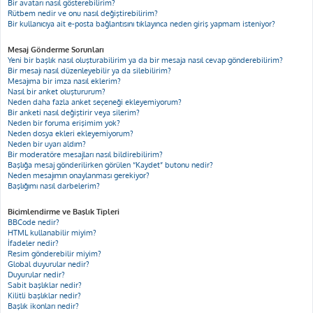
Bir avatarı nasıl gösterebilirim?
Rütbem nedir ve onu nasıl değiştirebilirim?
Bir kullanıcıya ait e-posta bağlantısını tıklayınca neden giriş yapmam isteniyor?
Mesaj Gönderme Sorunları
Yeni bir başlık nasıl oluşturabilirim ya da bir mesaja nasıl cevap gönderebilirim?
Bir mesajı nasıl düzenleyebilir ya da silebilirim?
Mesajıma bir imza nasıl eklerim?
Nasıl bir anket oluştururum?
Neden daha fazla anket seçeneği ekleyemiyorum?
Bir anketi nasıl değiştirir veya silerim?
Neden bir foruma erişimim yok?
Neden dosya ekleri ekleyemiyorum?
Neden bir uyarı aldım?
Bir moderatöre mesajları nasıl bildirebilirim?
Başlığa mesaj gönderilirken görülen “Kaydet” butonu nedir?
Neden mesajımın onaylanması gerekiyor?
Başlığımı nasıl darbelerim?
Biçimlendirme ve Başlık Tipleri
BBCode nedir?
HTML kullanabilir miyim?
İfadeler nedir?
Resim gönderebilir miyim?
Global duyurular nedir?
Duyurular nedir?
Sabit başlıklar nedir?
Kilitli başlıklar nedir?
Başlık ikonları nedir?