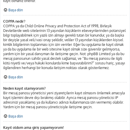
kayıt olmanız önerilir.
Başa dön
COPPA nedir?
COPPA ya da Child Online Privacy and Protection Act of 1998, Birleşik
Devletlerde web sitelerinin 13 yaşından küçüklerin ebeveynlerinden potansiyel
bilgi toplayabilmek için yazılı izin almayı gerekli tutan bir kanundur, ya da başka
bir deyişle yasal veli/vasi onay şeklidir, veliler 13 yaşından küçüklerden kişisel
kimlik bilgilerinin toplanması için izin verirler. Eğer bu uygulama ile kayıt olmak
ya da bu uygulama ile bir web sitesine kayıt olmak size güvenilir gelmiyorsa,
yardım için bir yasal danışman ile iletişime geçin. Not: phpBB Limited ya da bu
mesaj panosunun sahibi yasal destek sağlamaz, ve “Bu mesaj panosu ile ilgili
kötü niyetli ve/veya hukuki konularda kime başvurabilirim?” sorusu hariç, yasayı
ilgilendiren herhangi bir konuda iletişim noktası olarak gösterilemez.
Başa dön
Neden kayıt olamıyorum?
Bir mesaj panosu yöneticisi yeni ziyaretçilerin kayıt olmasını önlemek amacıyla
kayıt işlemini devre dışı bırakmış olabilir. Ayrıca mesaj panosu yöneticisi IP
adresinizi yasaklamış ya da kullanıcı adınızı kullanmanıza izin vermemiş olabilir.
Yardım için bir mesaj panosu yöneticisiyle iletişime geçin.
Başa dön
Kayıt oldum ama giriş yapamıyorum!