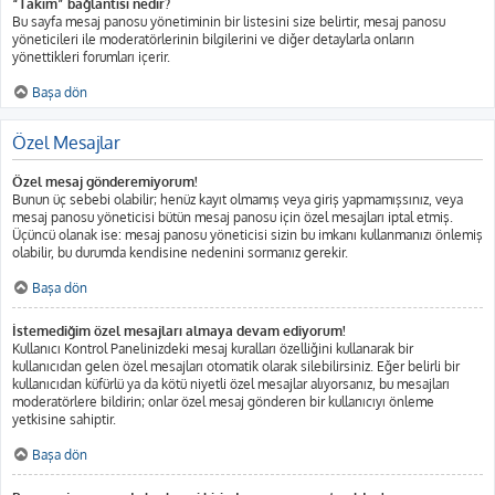
“Takım” bağlantısı nedir?
Bu sayfa mesaj panosu yönetiminin bir listesini size belirtir, mesaj panosu
yöneticileri ile moderatörlerinin bilgilerini ve diğer detaylarla onların
yönettikleri forumları içerir.
Başa dön
Özel Mesajlar
Özel mesaj gönderemiyorum!
Bunun üç sebebi olabilir; henüz kayıt olmamış veya giriş yapmamışsınız, veya
mesaj panosu yöneticisi bütün mesaj panosu için özel mesajları iptal etmiş.
Üçüncü olanak ise: mesaj panosu yöneticisi sizin bu imkanı kullanmanızı önlemiş
olabilir, bu durumda kendisine nedenini sormanız gerekir.
Başa dön
İstemediğim özel mesajları almaya devam ediyorum!
Kullanıcı Kontrol Panelinizdeki mesaj kuralları özelliğini kullanarak bir
kullanıcıdan gelen özel mesajları otomatik olarak silebilirsiniz. Eğer belirli bir
kullanıcıdan küfürlü ya da kötü niyetli özel mesajlar alıyorsanız, bu mesajları
moderatörlere bildirin; onlar özel mesaj gönderen bir kullanıcıyı önleme
yetkisine sahiptir.
Başa dön