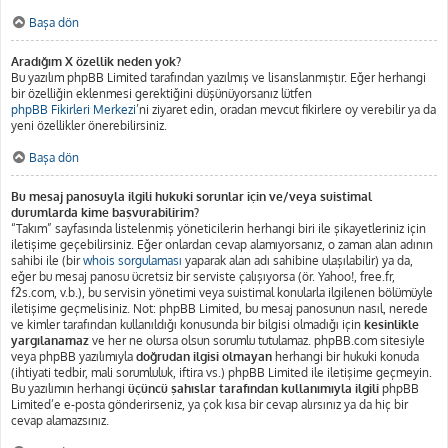
Başa dön
Aradığım X özellik neden yok?
Bu yazılım phpBB Limited tarafından yazılmış ve lisanslanmıştır. Eğer herhangi
bir özelliğin eklenmesi gerektiğini düşünüyorsanız lütfen
phpBB Fikirleri Merkezi
’ni ziyaret edin, oradan mevcut fikirlere oy verebilir ya da
yeni özellikler önerebilirsiniz.
Başa dön
Bu mesaj panosuyla ilgili hukuki sorunlar için ve/veya suistimal
durumlarda kime başvurabilirim?
“Takım” sayfasında listelenmiş yöneticilerin herhangi biri ile şikayetleriniz için
iletişime geçebilirsiniz. Eğer onlardan cevap alamıyorsanız, o zaman alan adının
sahibi ile (bir
whois sorgulaması
yaparak alan adı sahibine ulaşılabilir) ya da,
eğer bu mesaj panosu ücretsiz bir serviste çalışıyorsa (ör. Yahoo!, free.fr,
f2s.com, v.b.), bu servisin yönetimi veya suistimal konularla ilgilenen bölümüyle
iletişime geçmelisiniz. Not: phpBB Limited, bu mesaj panosunun nasıl, nerede
ve kimler tarafından kullanıldığı konusunda bir bilgisi olmadığı için
kesinlikle
yargılanamaz
ve her ne olursa olsun sorumlu tutulamaz. phpBB.com sitesiyle
veya phpBB yazılımıyla
doğrudan ilgisi olmayan
herhangi bir hukuki konuda
(ihtiyati tedbir, mali sorumluluk, iftira vs.) phpBB Limited ile iletişime geçmeyin.
Bu yazılımın herhangi
üçüncü şahıslar tarafından kullanımıyla ilgili
phpBB
Limited’e e-posta gönderirseniz, ya çok kısa bir cevap alırsınız ya da hiç bir
cevap alamazsınız.