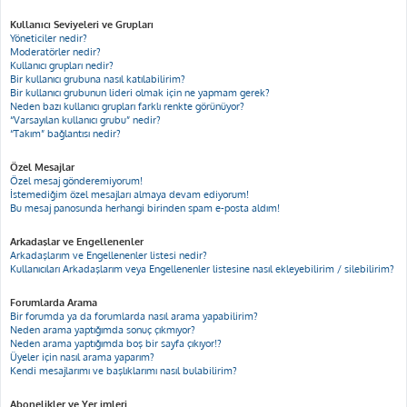
Kullanıcı Seviyeleri ve Grupları
Yöneticiler nedir?
Moderatörler nedir?
Kullanıcı grupları nedir?
Bir kullanıcı grubuna nasıl katılabilirim?
Bir kullanıcı grubunun lideri olmak için ne yapmam gerek?
Neden bazı kullanıcı grupları farklı renkte görünüyor?
“Varsayılan kullanıcı grubu” nedir?
“Takım” bağlantısı nedir?
Özel Mesajlar
Özel mesaj gönderemiyorum!
İstemediğim özel mesajları almaya devam ediyorum!
Bu mesaj panosunda herhangi birinden spam e-posta aldım!
Arkadaşlar ve Engellenenler
Arkadaşlarım ve Engellenenler listesi nedir?
Kullanıcıları Arkadaşlarım veya Engellenenler listesine nasıl ekleyebilirim / silebilirim?
Forumlarda Arama
Bir forumda ya da forumlarda nasıl arama yapabilirim?
Neden arama yaptığımda sonuç çıkmıyor?
Neden arama yaptığımda boş bir sayfa çıkıyor!?
Üyeler için nasıl arama yaparım?
Kendi mesajlarımı ve başlıklarımı nasıl bulabilirim?
Abonelikler ve Yer imleri