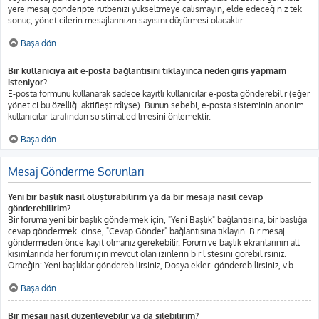
yere mesaj gönderipte rütbenizi yükseltmeye çalışmayın, elde edeceğiniz tek
sonuç, yöneticilerin mesajlarınızın sayısını düşürmesi olacaktır.
Başa dön
Bir kullanıcıya ait e-posta bağlantısını tıklayınca neden giriş yapmam
isteniyor?
E-posta formunu kullanarak sadece kayıtlı kullanıcılar e-posta gönderebilir (eğer
yönetici bu özelliği aktifleştirdiyse). Bunun sebebi, e-posta sisteminin anonim
kullanıcılar tarafından suistimal edilmesini önlemektir.
Başa dön
Mesaj Gönderme Sorunları
Yeni bir başlık nasıl oluşturabilirim ya da bir mesaja nasıl cevap
gönderebilirim?
Bir foruma yeni bir başlık göndermek için, "Yeni Başlık" bağlantısına, bir başlığa
cevap göndermek içinse, "Cevap Gönder" bağlantısına tıklayın. Bir mesaj
göndermeden önce kayıt olmanız gerekebilir. Forum ve başlık ekranlarının alt
kısımlarında her forum için mevcut olan izinlerin bir listesini görebilirsiniz.
Örneğin: Yeni başlıklar gönderebilirsiniz, Dosya ekleri gönderebilirsiniz, v.b.
Başa dön
Bir mesajı nasıl düzenleyebilir ya da silebilirim?