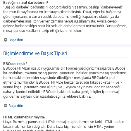
Başlığımı nasıl darbelerim?
“Başlığı darbele” bağlantısını görüp tıkladığınız zaman, başlığı “darbeleyerek”
forumun ilk sayfasında en üst sıraya çıkarabilirsiniz. Fakat, eğer bu bağlantıyı
göremiyorsanız, o zaman başlık darbeleme özelliği kapatılmış olabilir ya da
darbelemeler arası izin verilen zamana henüz ulaşılmamıştır. Ayrıca cevap
gelene kadar başlığın basit bir şekilde darbelenmesi mümkündür. Buna rağmen,
mesaj panosu kurallarını takip ettiğinize emin olun.
Başa dön
Biçimlendirme ve Başlık Tipleri
BBCode nedir?
BBCode HTML’in özel bir uygulamasıdır. Foruma yazdığınız mesajlarda BBCode
kullanabilme imkanını mesaj panosu yöneticisi belirler. Ayrıca mesaj gönderme
formundaki seçenekler sayesinde dilediğiniz mesajlarda BBCode’u iptal
etmeniz mümkündür. BBCode, HTML’e benzer tarzdadır fakat etiketler < ve >
yerine köşeli parantez içine alınır: [ ve ]. Ayrıca neyin nasıl görüntüleneceği
daha iyi kontrol edilebilir. BBCode hakkında daha geniş bilgiler için, mesaj
gönderme sayfasından ulaşabileceğiniz rehbere bakınız.
Başa dön
HTML kullanabilir miyim?
Hayır. Bu mesaj panosunda HTML mesajları göndermek ve farklı HTML kodları
kullanmak mümkün değildir. Daha fazla biçimlendirme için HTML yerine