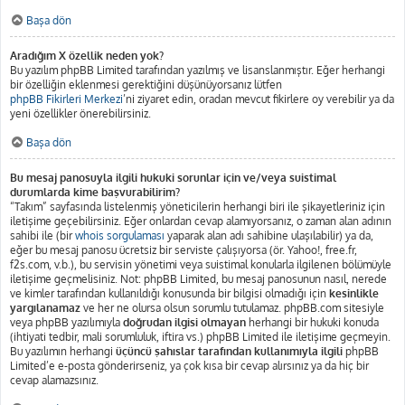
Başa dön
Aradığım X özellik neden yok?
Bu yazılım phpBB Limited tarafından yazılmış ve lisanslanmıştır. Eğer herhangi
bir özelliğin eklenmesi gerektiğini düşünüyorsanız lütfen
phpBB Fikirleri Merkezi
’ni ziyaret edin, oradan mevcut fikirlere oy verebilir ya da
yeni özellikler önerebilirsiniz.
Başa dön
Bu mesaj panosuyla ilgili hukuki sorunlar için ve/veya suistimal
durumlarda kime başvurabilirim?
“Takım” sayfasında listelenmiş yöneticilerin herhangi biri ile şikayetleriniz için
iletişime geçebilirsiniz. Eğer onlardan cevap alamıyorsanız, o zaman alan adının
sahibi ile (bir
whois sorgulaması
yaparak alan adı sahibine ulaşılabilir) ya da,
eğer bu mesaj panosu ücretsiz bir serviste çalışıyorsa (ör. Yahoo!, free.fr,
f2s.com, v.b.), bu servisin yönetimi veya suistimal konularla ilgilenen bölümüyle
iletişime geçmelisiniz. Not: phpBB Limited, bu mesaj panosunun nasıl, nerede
ve kimler tarafından kullanıldığı konusunda bir bilgisi olmadığı için
kesinlikle
yargılanamaz
ve her ne olursa olsun sorumlu tutulamaz. phpBB.com sitesiyle
veya phpBB yazılımıyla
doğrudan ilgisi olmayan
herhangi bir hukuki konuda
(ihtiyati tedbir, mali sorumluluk, iftira vs.) phpBB Limited ile iletişime geçmeyin.
Bu yazılımın herhangi
üçüncü şahıslar tarafından kullanımıyla ilgili
phpBB
Limited’e e-posta gönderirseniz, ya çok kısa bir cevap alırsınız ya da hiç bir
cevap alamazsınız.