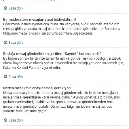
Başa dön
Bir moderatöre mesajları nasıl bildirebilirim?
Eğer mesaj panosu yöneticimi buna izin veriyorsa, bildiri yapmak istediğiniz
mesaja gidin ve orada mesaj bildirileri için bir buton göreceksiniz. Bu butona
tıklayarak mesaj bildirisi için zorunlu adımlara ulaşacaksınız.
Başa dön
Başlığa mesaj gönderilirken görülen “Kaydet” butonu nedir?
Bu buton sonraki bir tarihte tamamlamak ve göndermek için başlığınızı taslak
olarak kaydetmeye olanak sağlar. Kaydedilen bir taslağı yeniden yüklemek için,
Kullanıcı Kontrol Panelini ziyaret edin.
Başa dön
Neden mesajımın onaylanması gerekiyor?
Mesaj panosu yöneticisi, foruma mesaj göndermek için ilk önce mesajların
incelenmesi gerektiğine karar vermiş olabilir. Ayrıca yönetici, sizi bir kullanıcı
grubuna yerleştirmiş olabilir ve bu grubun mesajları gönderilmeden önce
incelenmesi gerekiyor olabilir. Daha fazla bilgi için lütfen mesaj panosu
yöneticisiyle iletişime geçin.
Başa dön