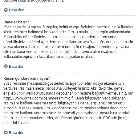
BBCode kullanarak uygulayabilirsiniz.
Başa dön
İfadeler nedir?
İfadeler ya da Duygusal Simgeler, belirli duygu ifadelerini vermek için kullanılan
küçük resimler halindeki kısa kodlardır. Örn. :) mutlu, :( ise üzgün anlamındadır.
Kullanabileceğiniz ifadelerin tam listesini mesaj gönderme formunda
görebilirsiniz. İfadeleri aşırı derecede kullanmamaya özen gösterin, onlar metin
yoksa okunmaz hale gelebilir ve bir moderatör mesajınızı düzenlemeye ya da
silmeye karar verebilir. Mesaj panosu yöneticisi ayrıca bir mesajınızda
kullanabileceğiniz en fazla ifade sınırını ayarlamış olabilir.
Başa dön
Resim gönderebilir miyim?
Evet, resimler mesajınızda gösterilebilir. Eğer yönetim dosya eklerine izin
verdiyse, resimleri mesaj panosuna yükleyebilirsiniz. Aksi takdirde, genel
erişilebilir bir web sunucusunda depolanan bir resime bağlantı vermelisiniz, örn.
http://www.ornek.com/benim-resmim.gif. Kendi bilgisayarınızda saklanan
resimlere bağlantı veremezsiniz (bilgisayarınız genel erişilebilir bir sunucu
olmadığı sürece). Ayrıca kimlik doğrulama mekanizmaları ardında depolanan
resimlere bağlantı veremezsiniz, ör. hotmail ya da yahoo e-posta kutularındaki
resimler, şifre korumları siteler, v.b. Resmi görüntülemek için BBCode [img]
etiketini kullanın.
Başa dön