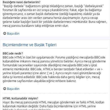
Başlığımı nasıl darbelerim?
“Başlığı darbele” bağlantısını görüp tıkladığınız zaman, başlığı “darbeleyerek”
forumun ilk sayfasında en üst sıraya çıkarabilirsiniz. Fakat, eğer bu bağlantıyı
göremiyorsanız, o zaman başlık darbeleme özelliği kapatılmış olabilir ya da
darbelemeler arası izin verilen zamana henüz ulaşılmamıştır. Ayrıca cevap
gelene kadar başlığın basit bir şekilde darbelenmesi mümkündür. Buna rağmen,
mesaj panosu kurallarını takip ettiğinize emin olun.
Başa dön
Biçimlendirme ve Başlık Tipleri
BBCode nedir?
BBCode HTML’in özel bir uygulamasıdır. Foruma yazdığınız mesajlarda BBCode
kullanabilme imkanını mesaj panosu yöneticisi belirler. Ayrıca mesaj gönderme
formundaki seçenekler sayesinde dilediğiniz mesajlarda BBCode’u iptal
etmeniz mümkündür. BBCode, HTML’e benzer tarzdadır fakat etiketler < ve >
yerine köşeli parantez içine alınır: [ ve ]. Ayrıca neyin nasıl görüntüleneceği
daha iyi kontrol edilebilir. BBCode hakkında daha geniş bilgiler için, mesaj
gönderme sayfasından ulaşabileceğiniz rehbere bakınız.
Başa dön
HTML kullanabilir miyim?
Hayır. Bu mesaj panosunda HTML mesajları göndermek ve farklı HTML kodları
kullanmak mümkün değildir. Daha fazla biçimlendirme için HTML yerine