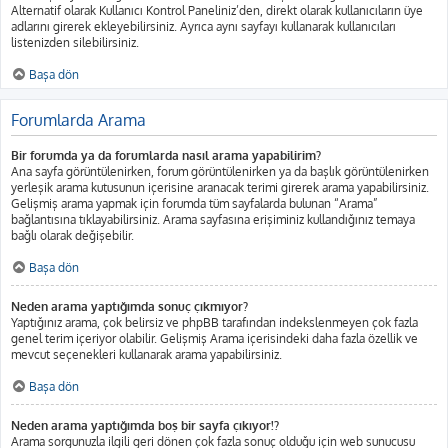
Alternatif olarak Kullanıcı Kontrol Paneliniz’den, direkt olarak kullanıcıların üye
adlarını girerek ekleyebilirsiniz. Ayrıca aynı sayfayı kullanarak kullanıcıları
listenizden silebilirsiniz.
Başa dön
Forumlarda Arama
Bir forumda ya da forumlarda nasıl arama yapabilirim?
Ana sayfa görüntülenirken, forum görüntülenirken ya da başlık görüntülenirken
yerleşik arama kutusunun içerisine aranacak terimi girerek arama yapabilirsiniz.
Gelişmiş arama yapmak için forumda tüm sayfalarda bulunan “Arama”
bağlantısına tıklayabilirsiniz. Arama sayfasına erişiminiz kullandığınız temaya
bağlı olarak değişebilir.
Başa dön
Neden arama yaptığımda sonuç çıkmıyor?
Yaptığınız arama, çok belirsiz ve phpBB tarafından indekslenmeyen çok fazla
genel terim içeriyor olabilir. Gelişmiş Arama içerisindeki daha fazla özellik ve
mevcut seçenekleri kullanarak arama yapabilirsiniz.
Başa dön
Neden arama yaptığımda boş bir sayfa çıkıyor!?
Arama sorgunuzla ilgili geri dönen çok fazla sonuç olduğu için web sunucusu