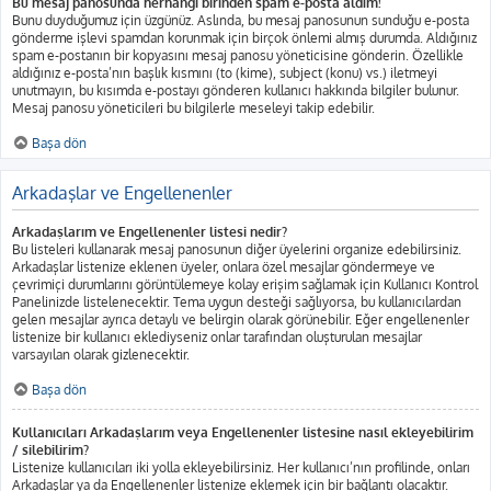
Bu mesaj panosunda herhangi birinden spam e-posta aldım!
Bunu duyduğumuz için üzgünüz. Aslında, bu mesaj panosunun sunduğu e-posta
gönderme işlevi spamdan korunmak için birçok önlemi almış durumda. Aldığınız
spam e-postanın bir kopyasını mesaj panosu yöneticisine gönderin. Özellikle
aldığınız e-posta’nın başlık kısmını (to (kime), subject (konu) vs.) iletmeyi
unutmayın, bu kısımda e-postayı gönderen kullanıcı hakkında bilgiler bulunur.
Mesaj panosu yöneticileri bu bilgilerle meseleyi takip edebilir.
Başa dön
Arkadaşlar ve Engellenenler
Arkadaşlarım ve Engellenenler listesi nedir?
Bu listeleri kullanarak mesaj panosunun diğer üyelerini organize edebilirsiniz.
Arkadaşlar listenize eklenen üyeler, onlara özel mesajlar göndermeye ve
çevrimiçi durumlarını görüntülemeye kolay erişim sağlamak için Kullanıcı Kontrol
Panelinizde listelenecektir. Tema uygun desteği sağlıyorsa, bu kullanıcılardan
gelen mesajlar ayrıca detaylı ve belirgin olarak görünebilir. Eğer engellenenler
listenize bir kullanıcı eklediyseniz onlar tarafından oluşturulan mesajlar
varsayılan olarak gizlenecektir.
Başa dön
Kullanıcıları Arkadaşlarım veya Engellenenler listesine nasıl ekleyebilirim
/ silebilirim?
Listenize kullanıcıları iki yolla ekleyebilirsiniz. Her kullanıcı’nın profilinde, onları
Arkadaşlar ya da Engellenenler listenize eklemek için bir bağlantı olacaktır.