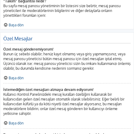
“Takım” bağlantısı nedir?
Bu sayfa mesaj panosu yönetiminin bir listesini size belirtir, mesaj panosu
yöneticileri ile moderatörlerinin bilgilerini ve diğer detaylarla onların
yönettikleri forumları içerir.
Başa dön
Özel Mesajlar
Özel mesaj gönderemiyorum!
Bunun üç sebebi olabilir; henüz kayıt olmamış veya giriş yapmamışsınız, veya
mesaj panosu yöneticisi bütün mesaj panosu için özel mesajları iptal etmiş.
Üçüncü olanak ise: mesaj panosu yöneticisi sizin bu imkanı kullanmanızı önlemiş
olabilir, bu durumda kendisine nedenini sormanız gerekir.
Başa dön
İstemediğim özel mesajları almaya devam ediyorum!
Kullanıcı Kontrol Panelinizdeki mesaj kuralları özelliğini kullanarak bir
kullanıcıdan gelen özel mesajları otomatik olarak silebilirsiniz. Eğer belirli bir
kullanıcıdan küfürlü ya da kötü niyetli özel mesajlar alıyorsanız, bu mesajları
moderatörlere bildirin; onlar özel mesaj gönderen bir kullanıcıyı önleme
yetkisine sahiptir.
Başa dön