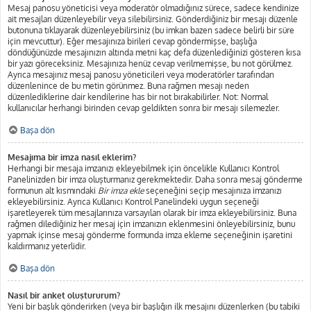
Mesaj panosu yöneticisi veya moderatör olmadığınız sürece, sadece kendinize
ait mesajları düzenleyebilir veya silebilirsiniz. Gönderdiğiniz bir mesajı düzenle
butonuna tıklayarak düzenleyebilirsiniz (bu imkan bazen sadece belirli bir süre
için mevcuttur). Eğer mesajınıza birileri cevap göndermişse, başlığa
döndüğünüzde mesajınızın altında metni kaç defa düzenlediğinizi gösteren kısa
bir yazı göreceksiniz. Mesajınıza henüz cevap verilmemişse, bu not görülmez.
Ayrıca mesajınız mesaj panosu yöneticileri veya moderatörler tarafından
düzenlenince de bu metin görünmez. Buna rağmen mesajı neden
düzenlediklerine dair kendilerine has bir not bırakabilirler. Not: Normal
kullanıcılar herhangi birinden cevap geldikten sonra bir mesajı silemezler.
Başa dön
Mesajıma bir imza nasıl eklerim?
Herhangi bir mesaja imzanızı ekleyebilmek için öncelikle Kullanıcı Kontrol
Panelinizden bir imza oluşturmanız gerekmektedir. Daha sonra mesaj gönderme
formunun alt kısmındaki
Bir imza ekle
seçeneğini seçip mesajınıza imzanızı
ekleyebilirsiniz. Ayrıca Kullanıcı Kontrol Panelindeki uygun seçeneği
işaretleyerek tüm mesajlarınıza varsayılan olarak bir imza ekleyebilirsiniz. Buna
rağmen dilediğiniz her mesaj için imzanızın eklenmesini önleyebilirsiniz, bunu
yapmak içinse mesaj gönderme formunda imza ekleme seçeneğinin işaretini
kaldırmanız yeterlidir.
Başa dön
Nasıl bir anket oluştururum?
Yeni bir başlık gönderirken (veya bir başlığın ilk mesajını düzenlerken (bu tabiki