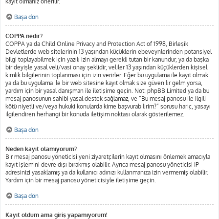
kayıt olmanız önerilir.
Başa dön
COPPA nedir?
COPPA ya da Child Online Privacy and Protection Act of 1998, Birleşik
Devletlerde web sitelerinin 13 yaşından küçüklerin ebeveynlerinden potansiyel
bilgi toplayabilmek için yazılı izin almayı gerekli tutan bir kanundur, ya da başka
bir deyişle yasal veli/vasi onay şeklidir, veliler 13 yaşından küçüklerden kişisel
kimlik bilgilerinin toplanması için izin verirler. Eğer bu uygulama ile kayıt olmak
ya da bu uygulama ile bir web sitesine kayıt olmak size güvenilir gelmiyorsa,
yardım için bir yasal danışman ile iletişime geçin. Not: phpBB Limited ya da bu
mesaj panosunun sahibi yasal destek sağlamaz, ve “Bu mesaj panosu ile ilgili
kötü niyetli ve/veya hukuki konularda kime başvurabilirim?” sorusu hariç, yasayı
ilgilendiren herhangi bir konuda iletişim noktası olarak gösterilemez.
Başa dön
Neden kayıt olamıyorum?
Bir mesaj panosu yöneticisi yeni ziyaretçilerin kayıt olmasını önlemek amacıyla
kayıt işlemini devre dışı bırakmış olabilir. Ayrıca mesaj panosu yöneticisi IP
adresinizi yasaklamış ya da kullanıcı adınızı kullanmanıza izin vermemiş olabilir.
Yardım için bir mesaj panosu yöneticisiyle iletişime geçin.
Başa dön
Kayıt oldum ama giriş yapamıyorum!