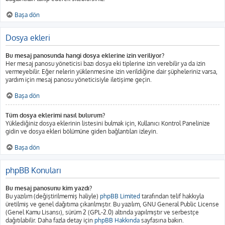
Başa dön
Dosya ekleri
Bu mesaj panosunda hangi dosya eklerine izin veriliyor?
Her mesaj panosu yöneticisi bazı dosya eki tiplerine izin verebilir ya da izin
vermeyebilir. Eğer nelerin yüklenmesine izin verildiğine dair şüpheleriniz varsa,
yardım için mesaj panosu yöneticisiyle iletişime geçin.
Başa dön
Tüm dosya eklerimi nasıl bulurum?
Yüklediğiniz dosya eklerinin listesini bulmak için, Kullanıcı Kontrol Panelinize
gidin ve dosya ekleri bölümüne giden bağlantıları izleyin.
Başa dön
phpBB Konuları
Bu mesaj panosunu kim yazdı?
Bu yazılım (değiştirilmemiş haliyle)
phpBB Limited
tarafından telif hakkıyla
üretilmiş ve genel dağıtıma çıkarılmıştır. Bu yazılım, GNU General Public License
(Genel Kamu Lisansı), sürüm 2 (GPL-2.0) altında yapılmıştır ve serbestçe
dağıtılabilir. Daha fazla detay için
phpBB Hakkında
sayfasına bakın.