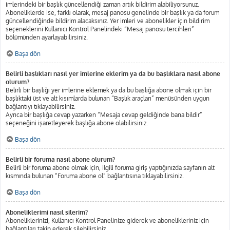
imlerindeki bir başlık güncellendiği zaman artık bildirim alabiliyorsunuz.
Aboneliklerde ise, farklı olarak, mesaj panosu genelinde bir başlık ya da forum
güncellendiğinde bildirim alacaksınız. Yer imleri ve abonelikler için bildirim
seçeneklerini Kullanıcı Kontrol Panelindeki “Mesaj panosu tercihleri”
bölümünden ayarlayabilirsiniz.
Başa dön
Belirli başlıkları nasıl yer imlerine eklerim ya da bu başlıklara nasıl abone
olurum?
Belirli bir başlığı yer imlerine eklemek ya da bu başlığa abone olmak için bir
başlıktaki üst ve alt kısımlarda bulunan “Başlık araçları” menüsünden uygun
bağlantıyı tıklayabilirsiniz.
Ayrıca bir başlığa cevap yazarken “Mesaja cevap geldiğinde bana bildir”
seçeneğini işaretleyerek başlığa abone olabilirsiniz.
Başa dön
Belirli bir foruma nasıl abone olurum?
Belirli bir foruma abone olmak için, ilgili foruma giriş yaptığınızda sayfanın alt
kısmında bulunan “Foruma abone ol” bağlantısına tıklayabilirsiniz.
Başa dön
Aboneliklerimi nasıl silerim?
Aboneliklerinizi, Kullanıcı Kontrol Panelinize giderek ve abonelikleriniz için
bağlantıları takip ederek silebilirsiniz.