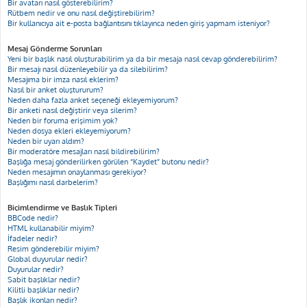
Bir avatarı nasıl gösterebilirim?
Rütbem nedir ve onu nasıl değiştirebilirim?
Bir kullanıcıya ait e-posta bağlantısını tıklayınca neden giriş yapmam isteniyor?
Mesaj Gönderme Sorunları
Yeni bir başlık nasıl oluşturabilirim ya da bir mesaja nasıl cevap gönderebilirim?
Bir mesajı nasıl düzenleyebilir ya da silebilirim?
Mesajıma bir imza nasıl eklerim?
Nasıl bir anket oluştururum?
Neden daha fazla anket seçeneği ekleyemiyorum?
Bir anketi nasıl değiştirir veya silerim?
Neden bir foruma erişimim yok?
Neden dosya ekleri ekleyemiyorum?
Neden bir uyarı aldım?
Bir moderatöre mesajları nasıl bildirebilirim?
Başlığa mesaj gönderilirken görülen “Kaydet” butonu nedir?
Neden mesajımın onaylanması gerekiyor?
Başlığımı nasıl darbelerim?
Biçimlendirme ve Başlık Tipleri
BBCode nedir?
HTML kullanabilir miyim?
İfadeler nedir?
Resim gönderebilir miyim?
Global duyurular nedir?
Duyurular nedir?
Sabit başlıklar nedir?
Kilitli başlıklar nedir?
Başlık ikonları nedir?