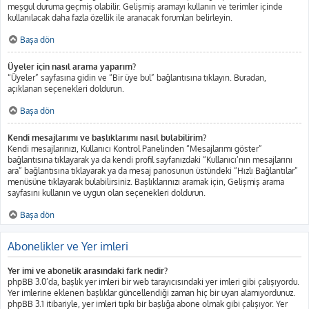
meşgul duruma geçmiş olabilir. Gelişmiş aramayı kullanın ve terimler içinde
kullanılacak daha fazla özellik ile aranacak forumları belirleyin.
Başa dön
Üyeler için nasıl arama yaparım?
“Üyeler” sayfasına gidin ve “Bir üye bul” bağlantısına tıklayın. Buradan,
açıklanan seçenekleri doldurun.
Başa dön
Kendi mesajlarımı ve başlıklarımı nasıl bulabilirim?
Kendi mesajlarınızı, Kullanıcı Kontrol Panelinden “Mesajlarımı göster”
bağlantısına tıklayarak ya da kendi profil sayfanızdaki “Kullanıcı’nın mesajlarını
ara” bağlantısına tıklayarak ya da mesaj panosunun üstündeki “Hızlı Bağlantılar”
menüsüne tıklayarak bulabilirsiniz. Başlıklarınızı aramak için, Gelişmiş arama
sayfasını kullanın ve uygun olan seçenekleri doldurun.
Başa dön
Abonelikler ve Yer imleri
Yer imi ve abonelik arasındaki fark nedir?
phpBB 3.0’da, başlık yer imleri bir web tarayıcısındaki yer imleri gibi çalışıyordu.
Yer imlerine eklenen başlıklar güncellendiği zaman hiç bir uyarı alamıyordunuz.
phpBB 3.1 itibariyle, yer imleri tıpkı bir başlığa abone olmak gibi çalışıyor. Yer