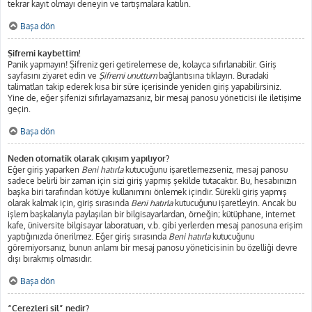
tekrar kayıt olmayı deneyin ve tartışmalara katılın.
Başa dön
Şifremi kaybettim!
Panik yapmayın! Şifreniz geri getirelemese de, kolayca sıfırlanabilir. Giriş
sayfasını ziyaret edin ve
Şifremi unuttum
bağlantısına tıklayın. Buradaki
talimatları takip ederek kısa bir süre içerisinde yeniden giriş yapabilirsiniz.
Yine de, eğer şifenizi sıfırlayamazsanız, bir mesaj panosu yöneticisi ile iletişime
geçin.
Başa dön
Neden otomatik olarak çıkışım yapılıyor?
Eğer giriş yaparken
Beni hatırla
kutucuğunu işaretlemezseniz, mesaj panosu
sadece belirli bir zaman için sizi giriş yapmış şekilde tutacaktır. Bu, hesabınızın
başka biri tarafından kötüye kullanımını önlemek içindir. Sürekli giriş yapmış
olarak kalmak için, giriş sırasında
Beni hatırla
kutucuğunu işaretleyin. Ancak bu
işlem başkalarıyla paylaşılan bir bilgisayarlardan, örneğin; kütüphane, internet
kafe, üniversite bilgisayar laboratuarı, v.b. gibi yerlerden mesaj panosuna erişim
yaptığınızda önerilmez. Eğer giriş sırasında
Beni hatırla
kutucuğunu
göremiyorsanız, bunun anlamı bir mesaj panosu yöneticisinin bu özelliği devre
dışı bırakmış olmasıdır.
Başa dön
“Çerezleri sil” nedir?