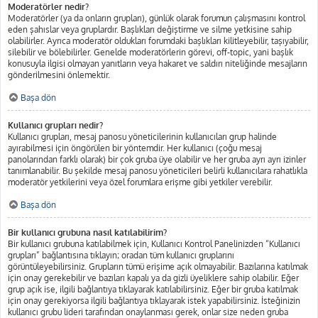
Moderatörler nedir?
Moderatörler (ya da onların grupları), günlük olarak forumun çalışmasını kontrol
eden şahıslar veya gruplardır. Başlıkları değiştirme ve silme yetkisine sahip
olabilirler. Ayrıca moderatör oldukları forumdaki başlıkları kilitleyebilir, taşıyabilir,
silebilir ve bölebilirler. Genelde moderatörlerin görevi, off-topic, yani başlık
konusuyla ilgisi olmayan yanıtların veya hakaret ve saldırı niteliğinde mesajların
gönderilmesini önlemektir.
Başa dön
Kullanıcı grupları nedir?
Kullanıcı grupları, mesaj panosu yöneticilerinin kullanıcıları grup halinde
ayırabilmesi için öngörülen bir yöntemdir. Her kullanıcı (çoğu mesaj
panolarından farklı olarak) bir çok gruba üye olabilir ve her gruba ayrı ayrı izinler
tanımlanabilir. Bu şekilde mesaj panosu yöneticileri belirli kullanıcılara rahatlıkla
moderatör yetkilerini veya özel forumlara erişme gibi yetkiler verebilir.
Başa dön
Bir kullanıcı grubuna nasıl katılabilirim?
Bir kullanıcı grubuna katılabilmek için, Kullanıcı Kontrol Panelinizden “Kullanıcı
grupları” bağlantısına tıklayın; oradan tüm kullanıcı gruplarını
görüntüleyebilirsiniz. Grupların tümü erişime açık olmayabilir. Bazılarına katılmak
için onay gerekebilir ve bazıları kapalı ya da gizli üyeliklere sahip olabilir. Eğer
grup açık ise, ilgili bağlantıya tıklayarak katılabilirsiniz. Eğer bir gruba katılmak
için onay gerekiyorsa ilgili bağlantıya tıklayarak istek yapabilirsiniz. İsteğinizin
kullanıcı grubu lideri tarafından onaylanması gerek, onlar size neden gruba