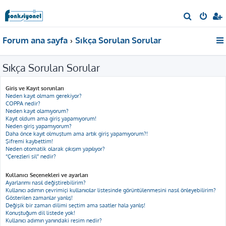
A
r
Forum ana sayfa
Sıkça Sorulan Sorular
a
Sıkça Sorulan Sorular
Giriş ve Kayıt sorunları
Neden kayıt olmam gerekiyor?
COPPA nedir?
Neden kayıt olamıyorum?
Kayıt oldum ama giriş yapamıyorum!
Neden giriş yapamıyorum?
Daha önce kayıt olmuştum ama artık giriş yapamıyorum?!
Şifremi kaybettim!
Neden otomatik olarak çıkışım yapılıyor?
“Çerezleri sil” nedir?
Kullanıcı Seçenekleri ve ayarları
Ayarlarımı nasıl değiştirebilirim?
Kullanıcı adımın çevrimiçi kullanıcılar listesinde görüntülenmesini nasıl önleyebilirim?
Gösterilen zamanlar yanlış!
Değişik bir zaman dilimi seçtim ama saatler hala yanlış!
Konuştuğum dil listede yok!
Kullanıcı adımın yanındaki resim nedir?