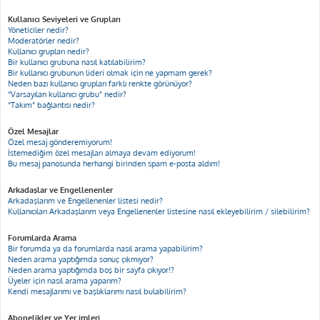
Kullanıcı Seviyeleri ve Grupları
Yöneticiler nedir?
Moderatörler nedir?
Kullanıcı grupları nedir?
Bir kullanıcı grubuna nasıl katılabilirim?
Bir kullanıcı grubunun lideri olmak için ne yapmam gerek?
Neden bazı kullanıcı grupları farklı renkte görünüyor?
“Varsayılan kullanıcı grubu” nedir?
“Takım” bağlantısı nedir?
Özel Mesajlar
Özel mesaj gönderemiyorum!
İstemediğim özel mesajları almaya devam ediyorum!
Bu mesaj panosunda herhangi birinden spam e-posta aldım!
Arkadaşlar ve Engellenenler
Arkadaşlarım ve Engellenenler listesi nedir?
Kullanıcıları Arkadaşlarım veya Engellenenler listesine nasıl ekleyebilirim / silebilirim?
Forumlarda Arama
Bir forumda ya da forumlarda nasıl arama yapabilirim?
Neden arama yaptığımda sonuç çıkmıyor?
Neden arama yaptığımda boş bir sayfa çıkıyor!?
Üyeler için nasıl arama yaparım?
Kendi mesajlarımı ve başlıklarımı nasıl bulabilirim?
Abonelikler ve Yer imleri