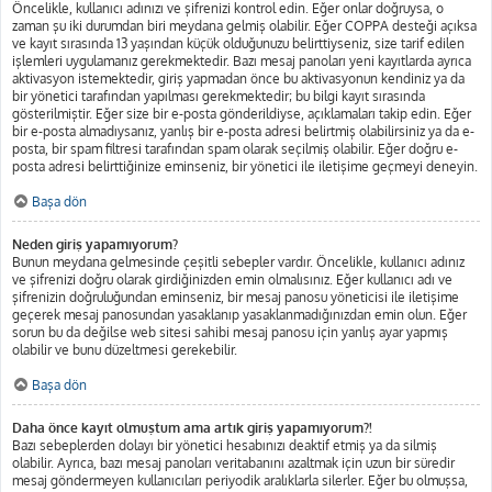
Öncelikle, kullanıcı adınızı ve şifrenizi kontrol edin. Eğer onlar doğruysa, o
zaman şu iki durumdan biri meydana gelmiş olabilir. Eğer COPPA desteği açıksa
ve kayıt sırasında 13 yaşından küçük olduğunuzu belirttiyseniz, size tarif edilen
işlemleri uygulamanız gerekmektedir. Bazı mesaj panoları yeni kayıtlarda ayrıca
aktivasyon istemektedir, giriş yapmadan önce bu aktivasyonun kendiniz ya da
bir yönetici tarafından yapılması gerekmektedir; bu bilgi kayıt sırasında
gösterilmiştir. Eğer size bir e-posta gönderildiyse, açıklamaları takip edin. Eğer
bir e-posta almadıysanız, yanlış bir e-posta adresi belirtmiş olabilirsiniz ya da e-
posta, bir spam filtresi tarafından spam olarak seçilmiş olabilir. Eğer doğru e-
posta adresi belirttiğinize eminseniz, bir yönetici ile iletişime geçmeyi deneyin.
Başa dön
Neden giriş yapamıyorum?
Bunun meydana gelmesinde çeşitli sebepler vardır. Öncelikle, kullanıcı adınız
ve şifrenizi doğru olarak girdiğinizden emin olmalısınız. Eğer kullanıcı adı ve
şifrenizin doğruluğundan eminseniz, bir mesaj panosu yöneticisi ile iletişime
geçerek mesaj panosundan yasaklanıp yasaklanmadığınızdan emin olun. Eğer
sorun bu da değilse web sitesi sahibi mesaj panosu için yanlış ayar yapmış
olabilir ve bunu düzeltmesi gerekebilir.
Başa dön
Daha önce kayıt olmuştum ama artık giriş yapamıyorum?!
Bazı sebeplerden dolayı bir yönetici hesabınızı deaktif etmiş ya da silmiş
olabilir. Ayrıca, bazı mesaj panoları veritabanını azaltmak için uzun bir süredir
mesaj göndermeyen kullanıcıları periyodik aralıklarla silerler. Eğer bu olmuşsa,