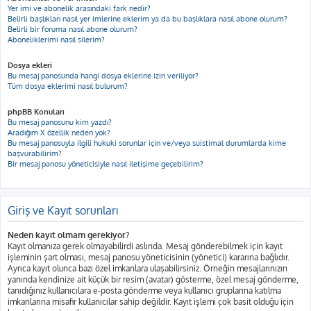
Yer imi ve abonelik arasındaki fark nedir?
Belirli başlıkları nasıl yer imlerine eklerim ya da bu başlıklara nasıl abone olurum?
Belirli bir foruma nasıl abone olurum?
Aboneliklerimi nasıl silerim?
Dosya ekleri
Bu mesaj panosunda hangi dosya eklerine izin veriliyor?
Tüm dosya eklerimi nasıl bulurum?
phpBB Konuları
Bu mesaj panosunu kim yazdı?
Aradığım X özellik neden yok?
Bu mesaj panosuyla ilgili hukuki sorunlar için ve/veya suistimal durumlarda kime
başvurabilirim?
Bir mesaj panosu yöneticisiyle nasıl iletişime geçebilirim?
Giriş ve Kayıt sorunları
Neden kayıt olmam gerekiyor?
Kayıt olmanıza gerek olmayabilirdi aslında. Mesaj gönderebilmek için kayıt
işleminin şart olması, mesaj panosu yöneticisinin (yönetici) kararına bağlıdır.
Ayrıca kayıt olunca bazı özel imkanlara ulaşabilirsiniz. Örneğin mesajlarınızın
yanında kendinize ait küçük bir resim (avatar) gösterme, özel mesaj gönderme,
tanıdığınız kullanıcılara e-posta gönderme veya kullanıcı gruplarına katılma
imkanlarına misafir kullanıcılar sahip değildir. Kayıt işlemi çok basit olduğu için