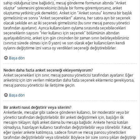
sahip olduğunuz izne bağlıdır)), mesaj gönderme formunun altında “Anket
oluştur” sekmesini göreceksiniz (böyle bir formu göremiyorsanız, anket
oluşturma yetkiniz yok demektir). Anket için “Anket sorusu” kısmına bir başlık
girmelisiniz ve sonra “Anket seçenekleri” alanına, her satıra ayrı bir seçenek
olacak şekilde en az iki seçenek girmelisiniz (bu sınır mesaj panosu yönetici
tarafından ayarlanır). Ayrıca kullanıcıların oylama sırasında seçebilecekleri
seçeneklerin sayısını “Her kullanıcı için seçenek” bölümünün altından
ayarlayabilirsiniz, anket için gün cinsinden bir zaman sınırı belirleyebilirsiniz
(sınırsız sürede olması için 0 yazın) ve son olarak eğer kullanıcıların kendi
oylarını değiştirme izni varsa oy verdikleri seçeneği değiştirebilirler.
Başa dön
Neden daha fazla anket seçeneği ekleyemiyorum?
Anket seçenekleri için sınır, mesaj panosu yöneticisi tarafından ayarlanır. Eğer
anketiniz için izin verilen miktardan daha fazla seçenek eklemeniz gerekiyorsa,
mesaj panosu yöneticisi ile iletişime geçin.
Başa dön
Bir anketi nasıl değiştirir veya silerim?
Anketlerde, mesajlar gibi sadece gönderen kullanıcı, bir moderatör veya bir
yönetici tarafından değiştirilebilir. Bir anketi değiştirmek için, başlığın ilk
mesajını tıklayın; ilgili anket daima bu mesaja bağlıdır. Ankete henüz katılan
olmadıysa, hazırlayan kullanıcı tarafından değiştirilebilir veya silinebilir. Fakat,
eğer üyeler ankete katılmışsa, sadece forum ve mesaj panosu yöneticileri
tarafından değiştirilebilir veya silinebilir. Böylece bir süre sonra şıkları değiştirip