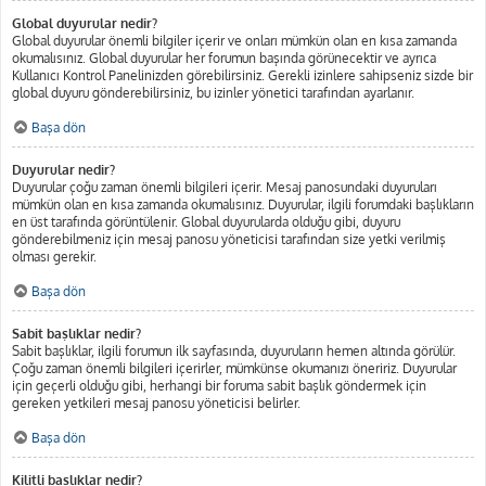
Global duyurular nedir?
Global duyurular önemli bilgiler içerir ve onları mümkün olan en kısa zamanda
okumalısınız. Global duyurular her forumun başında görünecektir ve ayrıca
Kullanıcı Kontrol Panelinizden görebilirsiniz. Gerekli izinlere sahipseniz sizde bir
global duyuru gönderebilirsiniz, bu izinler yönetici tarafından ayarlanır.
Başa dön
Duyurular nedir?
Duyurular çoğu zaman önemli bilgileri içerir. Mesaj panosundaki duyuruları
mümkün olan en kısa zamanda okumalısınız. Duyurular, ilgili forumdaki başlıkların
en üst tarafında görüntülenir. Global duyurularda olduğu gibi, duyuru
gönderebilmeniz için mesaj panosu yöneticisi tarafından size yetki verilmiş
olması gerekir.
Başa dön
Sabit başlıklar nedir?
Sabit başlıklar, ilgili forumun ilk sayfasında, duyuruların hemen altında görülür.
Çoğu zaman önemli bilgileri içerirler, mümkünse okumanızı öneririz. Duyurular
için geçerli olduğu gibi, herhangi bir foruma sabit başlık göndermek için
gereken yetkileri mesaj panosu yöneticisi belirler.
Başa dön
Kilitli başlıklar nedir?