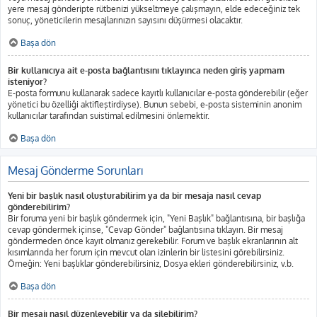
yere mesaj gönderipte rütbenizi yükseltmeye çalışmayın, elde edeceğiniz tek
sonuç, yöneticilerin mesajlarınızın sayısını düşürmesi olacaktır.
Başa dön
Bir kullanıcıya ait e-posta bağlantısını tıklayınca neden giriş yapmam
isteniyor?
E-posta formunu kullanarak sadece kayıtlı kullanıcılar e-posta gönderebilir (eğer
yönetici bu özelliği aktifleştirdiyse). Bunun sebebi, e-posta sisteminin anonim
kullanıcılar tarafından suistimal edilmesini önlemektir.
Başa dön
Mesaj Gönderme Sorunları
Yeni bir başlık nasıl oluşturabilirim ya da bir mesaja nasıl cevap
gönderebilirim?
Bir foruma yeni bir başlık göndermek için, "Yeni Başlık" bağlantısına, bir başlığa
cevap göndermek içinse, "Cevap Gönder" bağlantısına tıklayın. Bir mesaj
göndermeden önce kayıt olmanız gerekebilir. Forum ve başlık ekranlarının alt
kısımlarında her forum için mevcut olan izinlerin bir listesini görebilirsiniz.
Örneğin: Yeni başlıklar gönderebilirsiniz, Dosya ekleri gönderebilirsiniz, v.b.
Başa dön
Bir mesajı nasıl düzenleyebilir ya da silebilirim?