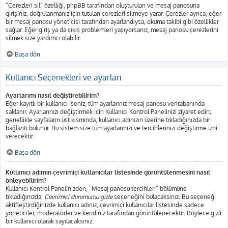
“Çerezleri sil” özelliği, phpBB tarafından oluşturulan ve mesaj panosuna
girişiniz, doğrulanmanız için tutulan çerezleri silmeye yarar. Çerezler ayrıca, eğer
bir mesaj panosu yöneticisi tarafından ayarlandıysa, okuma takibi gibi özellikler
sağlar. Eğer giriş ya da çıkış problemleri yaşıyorsanız, mesaj panosu çerezlerini
silmek size yardımcı olabilir.
Başa dön
Kullanıcı Seçenekleri ve ayarları
Ayarlarımı nasıl değiştirebilirim?
Eğer kayıtlı bir kullanıcı iseniz, tüm ayarlarınız mesaj panosu veritabanında
saklanır. Ayarlarınızı değiştirmek için Kullanıcı Kontrol Panelinizi ziyaret edin;
genellikle sayfaların üst kısmında, kullanıcı adınızın üzerine tıkladığınızda bir
bağlantı bulunur. Bu sistem size tüm ayarlarınızı ve tercihlerinizi değiştirme izni
verecektir.
Başa dön
Kullanıcı adımın çevrimiçi kullanıcılar listesinde görüntülenmesini nasıl
önleyebilirim?
Kullanıcı Kontrol Panelinizden, “Mesaj panosu tercihleri” bölümüne
tıkladığınızda,
Çevrimiçi durumumu gizle
seçeneğini bulacaksınız. Bu seçeneği
aktifleştirdiğinizde kullanıcı adınız, çevrimiçi kullanıcılar listesinde sadece
yöneticiler, moderatörler ve kendiniz tarafından görüntülenecektir. Böylece gizli
bir kullanıcı olarak sayılacaksınız.