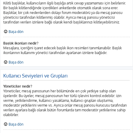
Kilitli başlıklar, kullanıcıların ilgili başlığa artık cevap yazamaması için belirlenir.
Bir başlık kilitlendiğinde içerdikleri anketlerde otomatik olarak sona erer.
Başlıklar, bir çok nedenlerden dolayı forum moderatörü ya da mesaj panosu
yöneticisi tarafından kilitlenmiş olabilir. Ayrıca mesaj panosu yöneticisi
tarafından verilen izinlere bağlı olarak kendi başlıklarınızı kilitleyebilirsiniz.
Başa dön
Başlık ikonları nedir?
Mesajlara, içeriğini işaret edecek başlık ikon resimleri tanımlanabilir. Başlık
ikonlarının kullanımı yönetici tarafından ayarlanan izinlere bağlıdır.
Başa dön
Kullanıcı Seviyeleri ve Grupları
Yöneticiler nedir?
Yöneticiler, mesaj panosunun her bölümünde en çok yetkiye sahip olan
üyelerdir. Bu üyeler, mesaj panosunun her türlü işlevini kontrol edebilir: izin
verme, yetkilendirme, kullanıcı yasaklama, kullanıcı grupları oluşturma,
moderatör yetkilerini verme vs. Ayrıca onlar mesaj panosu kurucusu tarafından
verilen ayarlara bağlı olarak bütün forumlarda tam moderatör yetkilerine sahip
olabilirler.
Başa dön