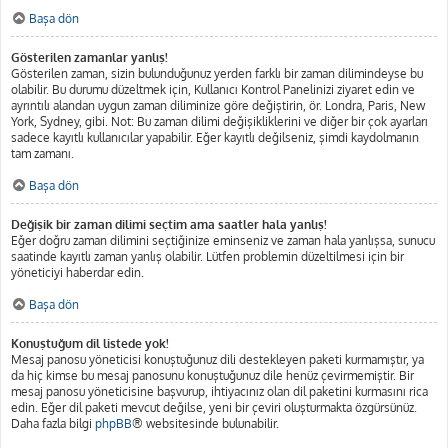
Başa dön
Gösterilen zamanlar yanlış!
Gösterilen zaman, sizin bulunduğunuz yerden farklı bir zaman dilimindeyse bu
olabilir. Bu durumu düzeltmek için, Kullanıcı Kontrol Panelinizi ziyaret edin ve
ayrıntılı alandan uygun zaman diliminize göre değiştirin, ör. Londra, Paris, New
York, Sydney, gibi. Not: Bu zaman dilimi değişikliklerini ve diğer bir çok ayarları
sadece kayıtlı kullanıcılar yapabilir. Eğer kayıtlı değilseniz, şimdi kaydolmanın
tam zamanı.
Başa dön
Değişik bir zaman dilimi seçtim ama saatler hala yanlış!
Eğer doğru zaman dilimini seçtiğinize eminseniz ve zaman hala yanlışsa, sunucu
saatinde kayıtlı zaman yanlış olabilir. Lütfen problemin düzeltilmesi için bir
yöneticiyi haberdar edin.
Başa dön
Konuştuğum dil listede yok!
Mesaj panosu yöneticisi konuştuğunuz dili destekleyen paketi kurmamıştır, ya
da hiç kimse bu mesaj panosunu konuştuğunuz dile henüz çevirmemiştir. Bir
mesaj panosu yöneticisine başvurup, ihtiyacınız olan dil paketini kurmasını rica
edin. Eğer dil paketi mevcut değilse, yeni bir çeviri oluşturmakta özgürsünüz.
Daha fazla bilgi
phpBB
® websitesinde bulunabilir.