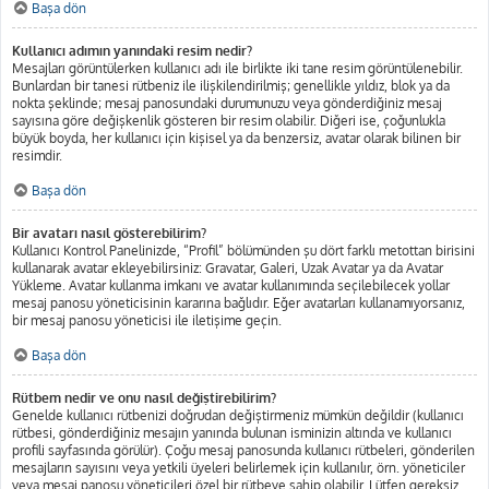
Başa dön
Kullanıcı adımın yanındaki resim nedir?
Mesajları görüntülerken kullanıcı adı ile birlikte iki tane resim görüntülenebilir.
Bunlardan bir tanesi rütbeniz ile ilişkilendirilmiş; genellikle yıldız, blok ya da
nokta şeklinde; mesaj panosundaki durumunuzu veya gönderdiğiniz mesaj
sayısına göre değişkenlik gösteren bir resim olabilir. Diğeri ise, çoğunlukla
büyük boyda, her kullanıcı için kişisel ya da benzersiz, avatar olarak bilinen bir
resimdir.
Başa dön
Bir avatarı nasıl gösterebilirim?
Kullanıcı Kontrol Panelinizde, “Profil” bölümünden şu dört farklı metottan birisini
kullanarak avatar ekleyebilirsiniz: Gravatar, Galeri, Uzak Avatar ya da Avatar
Yükleme. Avatar kullanma imkanı ve avatar kullanımında seçilebilecek yollar
mesaj panosu yöneticisinin kararına bağlıdır. Eğer avatarları kullanamıyorsanız,
bir mesaj panosu yöneticisi ile iletişime geçin.
Başa dön
Rütbem nedir ve onu nasıl değiştirebilirim?
Genelde kullanıcı rütbenizi doğrudan değiştirmeniz mümkün değildir (kullanıcı
rütbesi, gönderdiğiniz mesajın yanında bulunan isminizin altında ve kullanıcı
profili sayfasında görülür). Çoğu mesaj panosunda kullanıcı rütbeleri, gönderilen
mesajların sayısını veya yetkili üyeleri belirlemek için kullanılır, örn. yöneticiler
veya mesaj panosu yöneticileri özel bir rütbeye sahip olabilir. Lütfen gereksiz