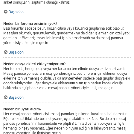
anket sonuçlarını saptırma olanağı kalmaz.
Başa dön
Neden bir foruma erişimim yok?
Bazı forumlar sadece belirli kullanıcılara veya kullanıcı gruplarına açık olabilir.
Mesajları okumak, görüntülemek, göndermek ya da diğer işlemler için özel yetki
gerekebilir. Size erişim verilebilmesi için bir moderatör ya da mesaj panosu
yöneticisiyle iletişime geçin.
Başa dön
Neden dosya ekleri ekleyemiyorum?
Her forumda, her grupta, veya her kullanıcı temelinde dosya eki izinleri vardır.
Mesaj panosu yöneticisi mesaj gönderdiğiniz belirli forum için eklenen dosya
eklerine izin vermemiş olabilir, ya da muhtemelen sadece bazı gruplar dosya eki
gönderebiliyordur. Eğer dosya eki eklemenin sizin için neden kapalı olduğu
hakkında bir şüpheniz varsa mesaj panosu yöneticiyle iletişime geçin.
Başa dön
Neden bir uyarı aldım?
Her mesaj panosu yöneticisi, mesaj panoları için kendi kurallarını belirlemiştir.
Eğer bir kural ihlalinde bulunduysanız, uyarı alabilirsiniz. Not: Bu durum, mesaj
panosu yöneticisi’nin kararındadır ve phpBB Limited verilen bu uyarı ile ilgili
herhangi bir şey yapamaz. Eğer neden bir uyarı aldığınızı bilmiyorsanız, mesaj
panosu yöneticisi ile iletişime geçin.