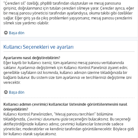
“Çerezleri sil” özelliği, phpBB tarafından oluşturulan ve mesaj panosuna
girişiniz, doğrulanmanız için tutulan çerezleri silmeye yarar. Çerezler ayrıca, eğer
bir mesaj panosu yöneticisi tarafından ayarlandıysa, okuma takibi gibi özellikler
sağlar. Eğer giriş ya da çıkış problemleri yaşıyorsanız, mesaj panosu çerezlerini
silmek size yardımcı olabilir.
Başa dön
Kullanıcı Seçenekleri ve ayarları
Ayarlarımı nasıl değiştirebilirim?
Eğer kayıtlı bir kullanıcı iseniz, tüm ayarlarınız mesaj panosu veritabanında
saklanır. Ayarlarınızı değiştirmek için Kullanıcı Kontrol Panelinizi ziyaret edin;
genellikle sayfaların üst kısmında, kullanıcı adınızın üzerine tıkladığınızda bir
bağlantı bulunur. Bu sistem size tüm ayarlarınızı ve tercihlerinizi değiştirme izni
verecektir.
Başa dön
Kullanıcı adımın çevrimiçi kullanıcılar listesinde görüntülenmesini nasıl
önleyebilirim?
Kullanıcı Kontrol Panelinizden, “Mesaj panosu tercihleri” bölümüne
tıkladığınızda,
Çevrimiçi durumumu gizle
seçeneğini bulacaksınız. Bu seçeneği
aktifleştirdiğinizde kullanıcı adınız, çevrimiçi kullanıcılar listesinde sadece
yöneticiler, moderatörler ve kendiniz tarafından görüntülenecektir. Böylece gizli
bir kullanıcı olarak sayılacaksınız.