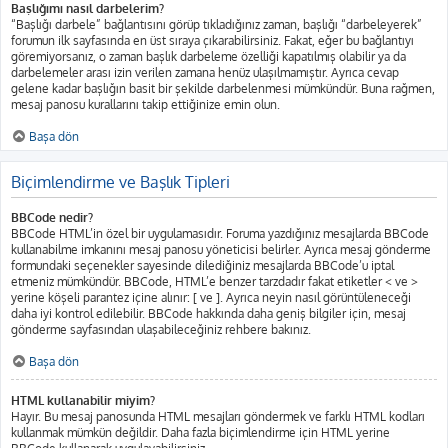
Başlığımı nasıl darbelerim?
“Başlığı darbele” bağlantısını görüp tıkladığınız zaman, başlığı “darbeleyerek”
forumun ilk sayfasında en üst sıraya çıkarabilirsiniz. Fakat, eğer bu bağlantıyı
göremiyorsanız, o zaman başlık darbeleme özelliği kapatılmış olabilir ya da
darbelemeler arası izin verilen zamana henüz ulaşılmamıştır. Ayrıca cevap
gelene kadar başlığın basit bir şekilde darbelenmesi mümkündür. Buna rağmen,
mesaj panosu kurallarını takip ettiğinize emin olun.
Başa dön
Biçimlendirme ve Başlık Tipleri
BBCode nedir?
BBCode HTML’in özel bir uygulamasıdır. Foruma yazdığınız mesajlarda BBCode
kullanabilme imkanını mesaj panosu yöneticisi belirler. Ayrıca mesaj gönderme
formundaki seçenekler sayesinde dilediğiniz mesajlarda BBCode’u iptal
etmeniz mümkündür. BBCode, HTML’e benzer tarzdadır fakat etiketler < ve >
yerine köşeli parantez içine alınır: [ ve ]. Ayrıca neyin nasıl görüntüleneceği
daha iyi kontrol edilebilir. BBCode hakkında daha geniş bilgiler için, mesaj
gönderme sayfasından ulaşabileceğiniz rehbere bakınız.
Başa dön
HTML kullanabilir miyim?
Hayır. Bu mesaj panosunda HTML mesajları göndermek ve farklı HTML kodları
kullanmak mümkün değildir. Daha fazla biçimlendirme için HTML yerine