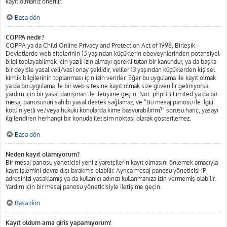
kayıt olmanız önerilir.
Başa dön
COPPA nedir?
COPPA ya da Child Online Privacy and Protection Act of 1998, Birleşik
Devletlerde web sitelerinin 13 yaşından küçüklerin ebeveynlerinden potansiyel
bilgi toplayabilmek için yazılı izin almayı gerekli tutan bir kanundur, ya da başka
bir deyişle yasal veli/vasi onay şeklidir, veliler 13 yaşından küçüklerden kişisel
kimlik bilgilerinin toplanması için izin verirler. Eğer bu uygulama ile kayıt olmak
ya da bu uygulama ile bir web sitesine kayıt olmak size güvenilir gelmiyorsa,
yardım için bir yasal danışman ile iletişime geçin. Not: phpBB Limited ya da bu
mesaj panosunun sahibi yasal destek sağlamaz, ve “Bu mesaj panosu ile ilgili
kötü niyetli ve/veya hukuki konularda kime başvurabilirim?” sorusu hariç, yasayı
ilgilendiren herhangi bir konuda iletişim noktası olarak gösterilemez.
Başa dön
Neden kayıt olamıyorum?
Bir mesaj panosu yöneticisi yeni ziyaretçilerin kayıt olmasını önlemek amacıyla
kayıt işlemini devre dışı bırakmış olabilir. Ayrıca mesaj panosu yöneticisi IP
adresinizi yasaklamış ya da kullanıcı adınızı kullanmanıza izin vermemiş olabilir.
Yardım için bir mesaj panosu yöneticisiyle iletişime geçin.
Başa dön
Kayıt oldum ama giriş yapamıyorum!