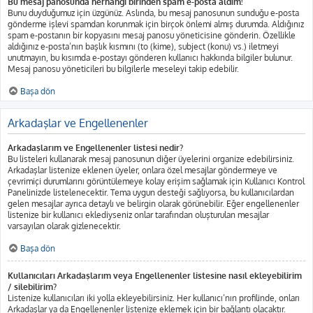
Bu mesaj panosunda herhangi birinden spam e-posta aldım!
Bunu duyduğumuz için üzgünüz. Aslında, bu mesaj panosunun sunduğu e-posta
gönderme işlevi spamdan korunmak için birçok önlemi almış durumda. Aldığınız
spam e-postanın bir kopyasını mesaj panosu yöneticisine gönderin. Özellikle
aldığınız e-posta’nın başlık kısmını (to (kime), subject (konu) vs.) iletmeyi
unutmayın, bu kısımda e-postayı gönderen kullanıcı hakkında bilgiler bulunur.
Mesaj panosu yöneticileri bu bilgilerle meseleyi takip edebilir.
Başa dön
Arkadaşlar ve Engellenenler
Arkadaşlarım ve Engellenenler listesi nedir?
Bu listeleri kullanarak mesaj panosunun diğer üyelerini organize edebilirsiniz.
Arkadaşlar listenize eklenen üyeler, onlara özel mesajlar göndermeye ve
çevrimiçi durumlarını görüntülemeye kolay erişim sağlamak için Kullanıcı Kontrol
Panelinizde listelenecektir. Tema uygun desteği sağlıyorsa, bu kullanıcılardan
gelen mesajlar ayrıca detaylı ve belirgin olarak görünebilir. Eğer engellenenler
listenize bir kullanıcı eklediyseniz onlar tarafından oluşturulan mesajlar
varsayılan olarak gizlenecektir.
Başa dön
Kullanıcıları Arkadaşlarım veya Engellenenler listesine nasıl ekleyebilirim
/ silebilirim?
Listenize kullanıcıları iki yolla ekleyebilirsiniz. Her kullanıcı’nın profilinde, onları
Arkadaşlar ya da Engellenenler listenize eklemek için bir bağlantı olacaktır.