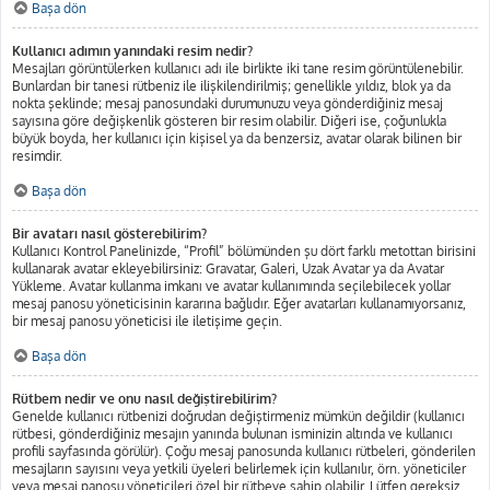
Başa dön
Kullanıcı adımın yanındaki resim nedir?
Mesajları görüntülerken kullanıcı adı ile birlikte iki tane resim görüntülenebilir.
Bunlardan bir tanesi rütbeniz ile ilişkilendirilmiş; genellikle yıldız, blok ya da
nokta şeklinde; mesaj panosundaki durumunuzu veya gönderdiğiniz mesaj
sayısına göre değişkenlik gösteren bir resim olabilir. Diğeri ise, çoğunlukla
büyük boyda, her kullanıcı için kişisel ya da benzersiz, avatar olarak bilinen bir
resimdir.
Başa dön
Bir avatarı nasıl gösterebilirim?
Kullanıcı Kontrol Panelinizde, “Profil” bölümünden şu dört farklı metottan birisini
kullanarak avatar ekleyebilirsiniz: Gravatar, Galeri, Uzak Avatar ya da Avatar
Yükleme. Avatar kullanma imkanı ve avatar kullanımında seçilebilecek yollar
mesaj panosu yöneticisinin kararına bağlıdır. Eğer avatarları kullanamıyorsanız,
bir mesaj panosu yöneticisi ile iletişime geçin.
Başa dön
Rütbem nedir ve onu nasıl değiştirebilirim?
Genelde kullanıcı rütbenizi doğrudan değiştirmeniz mümkün değildir (kullanıcı
rütbesi, gönderdiğiniz mesajın yanında bulunan isminizin altında ve kullanıcı
profili sayfasında görülür). Çoğu mesaj panosunda kullanıcı rütbeleri, gönderilen
mesajların sayısını veya yetkili üyeleri belirlemek için kullanılır, örn. yöneticiler
veya mesaj panosu yöneticileri özel bir rütbeye sahip olabilir. Lütfen gereksiz