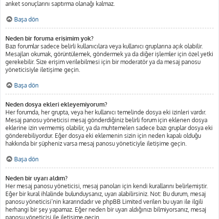
anket sonuçlarını saptırma olanağı kalmaz.
Başa dön
Neden bir foruma erişimim yok?
Bazı forumlar sadece belirli kullanıcılara veya kullanıcı gruplarına açık olabilir.
Mesajları okumak, görüntülemek, göndermek ya da diğer işlemler için özel yetki
gerekebilir. Size erişim verilebilmesi için bir moderatör ya da mesaj panosu
yöneticisiyle iletişime geçin.
Başa dön
Neden dosya ekleri ekleyemiyorum?
Her forumda, her grupta, veya her kullanıcı temelinde dosya eki izinleri vardır.
Mesaj panosu yöneticisi mesaj gönderdiğiniz belirli forum için eklenen dosya
eklerine izin vermemiş olabilir, ya da muhtemelen sadece bazı gruplar dosya eki
gönderebiliyordur. Eğer dosya eki eklemenin sizin için neden kapalı olduğu
hakkında bir şüpheniz varsa mesaj panosu yöneticiyle iletişime geçin.
Başa dön
Neden bir uyarı aldım?
Her mesaj panosu yöneticisi, mesaj panoları için kendi kurallarını belirlemiştir.
Eğer bir kural ihlalinde bulunduysanız, uyarı alabilirsiniz. Not: Bu durum, mesaj
panosu yöneticisi’nin kararındadır ve phpBB Limited verilen bu uyarı ile ilgili
herhangi bir şey yapamaz. Eğer neden bir uyarı aldığınızı bilmiyorsanız, mesaj
panosu yöneticisi ile iletişime geçin.