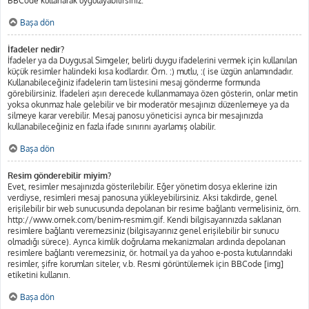
BBCode kullanarak uygulayabilirsiniz.
Başa dön
İfadeler nedir?
İfadeler ya da Duygusal Simgeler, belirli duygu ifadelerini vermek için kullanılan
küçük resimler halindeki kısa kodlardır. Örn. :) mutlu, :( ise üzgün anlamındadır.
Kullanabileceğiniz ifadelerin tam listesini mesaj gönderme formunda
görebilirsiniz. İfadeleri aşırı derecede kullanmamaya özen gösterin, onlar metin
yoksa okunmaz hale gelebilir ve bir moderatör mesajınızı düzenlemeye ya da
silmeye karar verebilir. Mesaj panosu yöneticisi ayrıca bir mesajınızda
kullanabileceğiniz en fazla ifade sınırını ayarlamış olabilir.
Başa dön
Resim gönderebilir miyim?
Evet, resimler mesajınızda gösterilebilir. Eğer yönetim dosya eklerine izin
verdiyse, resimleri mesaj panosuna yükleyebilirsiniz. Aksi takdirde, genel
erişilebilir bir web sunucusunda depolanan bir resime bağlantı vermelisiniz, örn.
http://www.ornek.com/benim-resmim.gif. Kendi bilgisayarınızda saklanan
resimlere bağlantı veremezsiniz (bilgisayarınız genel erişilebilir bir sunucu
olmadığı sürece). Ayrıca kimlik doğrulama mekanizmaları ardında depolanan
resimlere bağlantı veremezsiniz, ör. hotmail ya da yahoo e-posta kutularındaki
resimler, şifre korumları siteler, v.b. Resmi görüntülemek için BBCode [img]
etiketini kullanın.
Başa dön