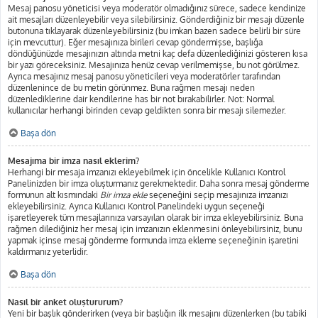
Mesaj panosu yöneticisi veya moderatör olmadığınız sürece, sadece kendinize
ait mesajları düzenleyebilir veya silebilirsiniz. Gönderdiğiniz bir mesajı düzenle
butonuna tıklayarak düzenleyebilirsiniz (bu imkan bazen sadece belirli bir süre
için mevcuttur). Eğer mesajınıza birileri cevap göndermişse, başlığa
döndüğünüzde mesajınızın altında metni kaç defa düzenlediğinizi gösteren kısa
bir yazı göreceksiniz. Mesajınıza henüz cevap verilmemişse, bu not görülmez.
Ayrıca mesajınız mesaj panosu yöneticileri veya moderatörler tarafından
düzenlenince de bu metin görünmez. Buna rağmen mesajı neden
düzenlediklerine dair kendilerine has bir not bırakabilirler. Not: Normal
kullanıcılar herhangi birinden cevap geldikten sonra bir mesajı silemezler.
Başa dön
Mesajıma bir imza nasıl eklerim?
Herhangi bir mesaja imzanızı ekleyebilmek için öncelikle Kullanıcı Kontrol
Panelinizden bir imza oluşturmanız gerekmektedir. Daha sonra mesaj gönderme
formunun alt kısmındaki
Bir imza ekle
seçeneğini seçip mesajınıza imzanızı
ekleyebilirsiniz. Ayrıca Kullanıcı Kontrol Panelindeki uygun seçeneği
işaretleyerek tüm mesajlarınıza varsayılan olarak bir imza ekleyebilirsiniz. Buna
rağmen dilediğiniz her mesaj için imzanızın eklenmesini önleyebilirsiniz, bunu
yapmak içinse mesaj gönderme formunda imza ekleme seçeneğinin işaretini
kaldırmanız yeterlidir.
Başa dön
Nasıl bir anket oluştururum?
Yeni bir başlık gönderirken (veya bir başlığın ilk mesajını düzenlerken (bu tabiki