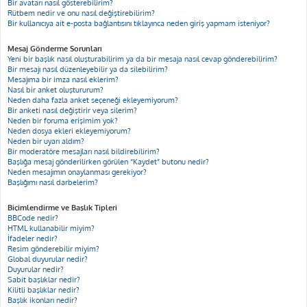
Bir avatarı nasıl gösterebilirim?
Rütbem nedir ve onu nasıl değiştirebilirim?
Bir kullanıcıya ait e-posta bağlantısını tıklayınca neden giriş yapmam isteniyor?
Mesaj Gönderme Sorunları
Yeni bir başlık nasıl oluşturabilirim ya da bir mesaja nasıl cevap gönderebilirim?
Bir mesajı nasıl düzenleyebilir ya da silebilirim?
Mesajıma bir imza nasıl eklerim?
Nasıl bir anket oluştururum?
Neden daha fazla anket seçeneği ekleyemiyorum?
Bir anketi nasıl değiştirir veya silerim?
Neden bir foruma erişimim yok?
Neden dosya ekleri ekleyemiyorum?
Neden bir uyarı aldım?
Bir moderatöre mesajları nasıl bildirebilirim?
Başlığa mesaj gönderilirken görülen “Kaydet” butonu nedir?
Neden mesajımın onaylanması gerekiyor?
Başlığımı nasıl darbelerim?
Biçimlendirme ve Başlık Tipleri
BBCode nedir?
HTML kullanabilir miyim?
İfadeler nedir?
Resim gönderebilir miyim?
Global duyurular nedir?
Duyurular nedir?
Sabit başlıklar nedir?
Kilitli başlıklar nedir?
Başlık ikonları nedir?