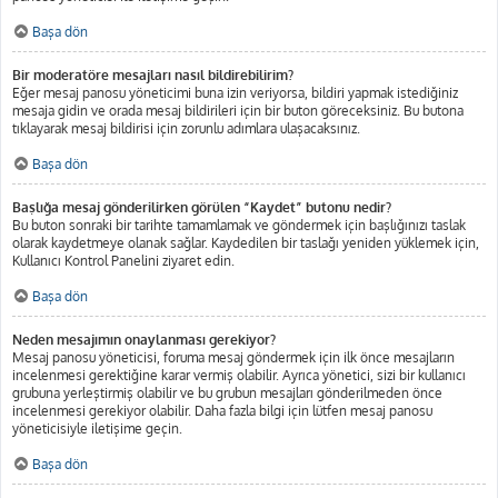
Başa dön
Bir moderatöre mesajları nasıl bildirebilirim?
Eğer mesaj panosu yöneticimi buna izin veriyorsa, bildiri yapmak istediğiniz
mesaja gidin ve orada mesaj bildirileri için bir buton göreceksiniz. Bu butona
tıklayarak mesaj bildirisi için zorunlu adımlara ulaşacaksınız.
Başa dön
Başlığa mesaj gönderilirken görülen “Kaydet” butonu nedir?
Bu buton sonraki bir tarihte tamamlamak ve göndermek için başlığınızı taslak
olarak kaydetmeye olanak sağlar. Kaydedilen bir taslağı yeniden yüklemek için,
Kullanıcı Kontrol Panelini ziyaret edin.
Başa dön
Neden mesajımın onaylanması gerekiyor?
Mesaj panosu yöneticisi, foruma mesaj göndermek için ilk önce mesajların
incelenmesi gerektiğine karar vermiş olabilir. Ayrıca yönetici, sizi bir kullanıcı
grubuna yerleştirmiş olabilir ve bu grubun mesajları gönderilmeden önce
incelenmesi gerekiyor olabilir. Daha fazla bilgi için lütfen mesaj panosu
yöneticisiyle iletişime geçin.
Başa dön