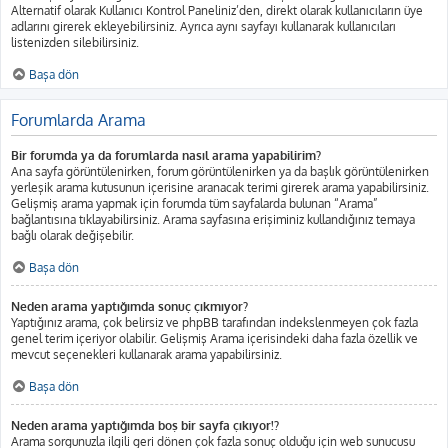
Alternatif olarak Kullanıcı Kontrol Paneliniz’den, direkt olarak kullanıcıların üye
adlarını girerek ekleyebilirsiniz. Ayrıca aynı sayfayı kullanarak kullanıcıları
listenizden silebilirsiniz.
Başa dön
Forumlarda Arama
Bir forumda ya da forumlarda nasıl arama yapabilirim?
Ana sayfa görüntülenirken, forum görüntülenirken ya da başlık görüntülenirken
yerleşik arama kutusunun içerisine aranacak terimi girerek arama yapabilirsiniz.
Gelişmiş arama yapmak için forumda tüm sayfalarda bulunan “Arama”
bağlantısına tıklayabilirsiniz. Arama sayfasına erişiminiz kullandığınız temaya
bağlı olarak değişebilir.
Başa dön
Neden arama yaptığımda sonuç çıkmıyor?
Yaptığınız arama, çok belirsiz ve phpBB tarafından indekslenmeyen çok fazla
genel terim içeriyor olabilir. Gelişmiş Arama içerisindeki daha fazla özellik ve
mevcut seçenekleri kullanarak arama yapabilirsiniz.
Başa dön
Neden arama yaptığımda boş bir sayfa çıkıyor!?
Arama sorgunuzla ilgili geri dönen çok fazla sonuç olduğu için web sunucusu