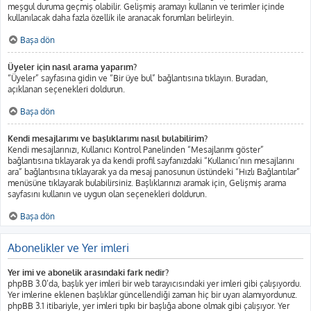
meşgul duruma geçmiş olabilir. Gelişmiş aramayı kullanın ve terimler içinde
kullanılacak daha fazla özellik ile aranacak forumları belirleyin.
Başa dön
Üyeler için nasıl arama yaparım?
“Üyeler” sayfasına gidin ve “Bir üye bul” bağlantısına tıklayın. Buradan,
açıklanan seçenekleri doldurun.
Başa dön
Kendi mesajlarımı ve başlıklarımı nasıl bulabilirim?
Kendi mesajlarınızı, Kullanıcı Kontrol Panelinden “Mesajlarımı göster”
bağlantısına tıklayarak ya da kendi profil sayfanızdaki “Kullanıcı’nın mesajlarını
ara” bağlantısına tıklayarak ya da mesaj panosunun üstündeki “Hızlı Bağlantılar”
menüsüne tıklayarak bulabilirsiniz. Başlıklarınızı aramak için, Gelişmiş arama
sayfasını kullanın ve uygun olan seçenekleri doldurun.
Başa dön
Abonelikler ve Yer imleri
Yer imi ve abonelik arasındaki fark nedir?
phpBB 3.0’da, başlık yer imleri bir web tarayıcısındaki yer imleri gibi çalışıyordu.
Yer imlerine eklenen başlıklar güncellendiği zaman hiç bir uyarı alamıyordunuz.
phpBB 3.1 itibariyle, yer imleri tıpkı bir başlığa abone olmak gibi çalışıyor. Yer