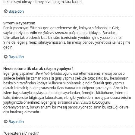
tekrar kayıt olmayı deneyin ve tartışmalara katılın.
Başa dön
Şifremi kaybettim!
Panik yapmayın! Şifreniz geri getirelemese de, kolayca sıfırlanabilir. Giriş
sayfasını ziyaret edin ve
Şifremi unuttum
bağlantısına tıklayın. Buradaki
talimatları takip ederek kısa bir süre içerisinde yeniden giriş yapabilirsiniz.
Yine de, eğer şifenizi sıfırlayamazsanız, bir mesaj panosu yöneticisi ile iletişime
geçin.
Başa dön
Neden otomatik olarak çıkışım yapılıyor?
Eğer giriş yaparken
Beni hatırla
kutucuğunu işaretlemezseniz, mesaj panosu
sadece belirli bir zaman için sizi giriş yapmış şekilde tutacaktır. Bu, hesabınızın
başka biri tarafından kötüye kullanımını önlemek içindir. Sürekli giriş yapmış
olarak kalmak için, giriş sırasında
Beni hatırla
kutucuğunu işaretleyin. Ancak bu
işlem başkalarıyla paylaşılan bir bilgisayarlardan, örneğin; kütüphane, internet
kafe, üniversite bilgisayar laboratuarı, v.b. gibi yerlerden mesaj panosuna erişim
yaptığınızda önerilmez. Eğer giriş sırasında
Beni hatırla
kutucuğunu
göremiyorsanız, bunun anlamı bir mesaj panosu yöneticisinin bu özelliği devre
dışı bırakmış olmasıdır.
Başa dön
“Çerezleri sil” nedir?