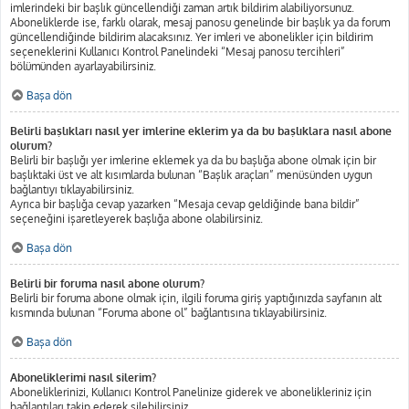
imlerindeki bir başlık güncellendiği zaman artık bildirim alabiliyorsunuz.
Aboneliklerde ise, farklı olarak, mesaj panosu genelinde bir başlık ya da forum
güncellendiğinde bildirim alacaksınız. Yer imleri ve abonelikler için bildirim
seçeneklerini Kullanıcı Kontrol Panelindeki “Mesaj panosu tercihleri”
bölümünden ayarlayabilirsiniz.
Başa dön
Belirli başlıkları nasıl yer imlerine eklerim ya da bu başlıklara nasıl abone
olurum?
Belirli bir başlığı yer imlerine eklemek ya da bu başlığa abone olmak için bir
başlıktaki üst ve alt kısımlarda bulunan “Başlık araçları” menüsünden uygun
bağlantıyı tıklayabilirsiniz.
Ayrıca bir başlığa cevap yazarken “Mesaja cevap geldiğinde bana bildir”
seçeneğini işaretleyerek başlığa abone olabilirsiniz.
Başa dön
Belirli bir foruma nasıl abone olurum?
Belirli bir foruma abone olmak için, ilgili foruma giriş yaptığınızda sayfanın alt
kısmında bulunan “Foruma abone ol” bağlantısına tıklayabilirsiniz.
Başa dön
Aboneliklerimi nasıl silerim?
Aboneliklerinizi, Kullanıcı Kontrol Panelinize giderek ve abonelikleriniz için
bağlantıları takip ederek silebilirsiniz.