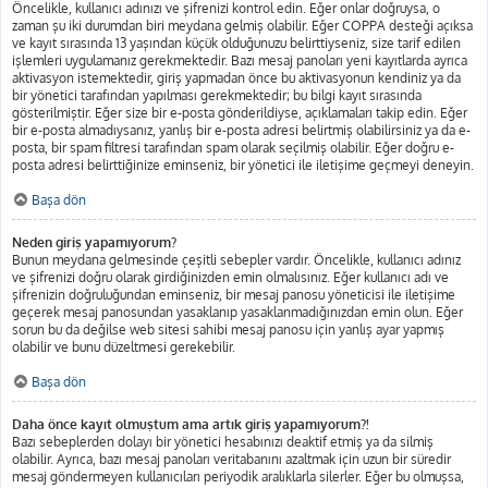
Öncelikle, kullanıcı adınızı ve şifrenizi kontrol edin. Eğer onlar doğruysa, o
zaman şu iki durumdan biri meydana gelmiş olabilir. Eğer COPPA desteği açıksa
ve kayıt sırasında 13 yaşından küçük olduğunuzu belirttiyseniz, size tarif edilen
işlemleri uygulamanız gerekmektedir. Bazı mesaj panoları yeni kayıtlarda ayrıca
aktivasyon istemektedir, giriş yapmadan önce bu aktivasyonun kendiniz ya da
bir yönetici tarafından yapılması gerekmektedir; bu bilgi kayıt sırasında
gösterilmiştir. Eğer size bir e-posta gönderildiyse, açıklamaları takip edin. Eğer
bir e-posta almadıysanız, yanlış bir e-posta adresi belirtmiş olabilirsiniz ya da e-
posta, bir spam filtresi tarafından spam olarak seçilmiş olabilir. Eğer doğru e-
posta adresi belirttiğinize eminseniz, bir yönetici ile iletişime geçmeyi deneyin.
Başa dön
Neden giriş yapamıyorum?
Bunun meydana gelmesinde çeşitli sebepler vardır. Öncelikle, kullanıcı adınız
ve şifrenizi doğru olarak girdiğinizden emin olmalısınız. Eğer kullanıcı adı ve
şifrenizin doğruluğundan eminseniz, bir mesaj panosu yöneticisi ile iletişime
geçerek mesaj panosundan yasaklanıp yasaklanmadığınızdan emin olun. Eğer
sorun bu da değilse web sitesi sahibi mesaj panosu için yanlış ayar yapmış
olabilir ve bunu düzeltmesi gerekebilir.
Başa dön
Daha önce kayıt olmuştum ama artık giriş yapamıyorum?!
Bazı sebeplerden dolayı bir yönetici hesabınızı deaktif etmiş ya da silmiş
olabilir. Ayrıca, bazı mesaj panoları veritabanını azaltmak için uzun bir süredir
mesaj göndermeyen kullanıcıları periyodik aralıklarla silerler. Eğer bu olmuşsa,