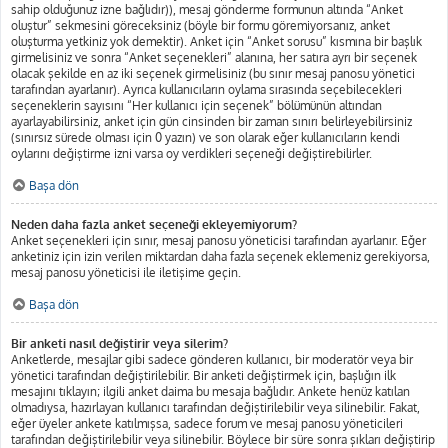
sahip olduğunuz izne bağlıdır)), mesaj gönderme formunun altında “Anket
oluştur” sekmesini göreceksiniz (böyle bir formu göremiyorsanız, anket
oluşturma yetkiniz yok demektir). Anket için “Anket sorusu” kısmına bir başlık
girmelisiniz ve sonra “Anket seçenekleri” alanına, her satıra ayrı bir seçenek
olacak şekilde en az iki seçenek girmelisiniz (bu sınır mesaj panosu yönetici
tarafından ayarlanır). Ayrıca kullanıcıların oylama sırasında seçebilecekleri
seçeneklerin sayısını “Her kullanıcı için seçenek” bölümünün altından
ayarlayabilirsiniz, anket için gün cinsinden bir zaman sınırı belirleyebilirsiniz
(sınırsız sürede olması için 0 yazın) ve son olarak eğer kullanıcıların kendi
oylarını değiştirme izni varsa oy verdikleri seçeneği değiştirebilirler.
Başa dön
Neden daha fazla anket seçeneği ekleyemiyorum?
Anket seçenekleri için sınır, mesaj panosu yöneticisi tarafından ayarlanır. Eğer
anketiniz için izin verilen miktardan daha fazla seçenek eklemeniz gerekiyorsa,
mesaj panosu yöneticisi ile iletişime geçin.
Başa dön
Bir anketi nasıl değiştirir veya silerim?
Anketlerde, mesajlar gibi sadece gönderen kullanıcı, bir moderatör veya bir
yönetici tarafından değiştirilebilir. Bir anketi değiştirmek için, başlığın ilk
mesajını tıklayın; ilgili anket daima bu mesaja bağlıdır. Ankete henüz katılan
olmadıysa, hazırlayan kullanıcı tarafından değiştirilebilir veya silinebilir. Fakat,
eğer üyeler ankete katılmışsa, sadece forum ve mesaj panosu yöneticileri
tarafından değiştirilebilir veya silinebilir. Böylece bir süre sonra şıkları değiştirip