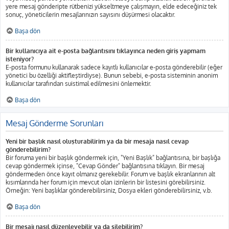
yere mesaj gönderipte rütbenizi yükseltmeye çalışmayın, elde edeceğiniz tek
sonuç, yöneticilerin mesajlarınızın sayısını düşürmesi olacaktır.
Başa dön
Bir kullanıcıya ait e-posta bağlantısını tıklayınca neden giriş yapmam
isteniyor?
E-posta formunu kullanarak sadece kayıtlı kullanıcılar e-posta gönderebilir (eğer
yönetici bu özelliği aktifleştirdiyse). Bunun sebebi, e-posta sisteminin anonim
kullanıcılar tarafından suistimal edilmesini önlemektir.
Başa dön
Mesaj Gönderme Sorunları
Yeni bir başlık nasıl oluşturabilirim ya da bir mesaja nasıl cevap
gönderebilirim?
Bir foruma yeni bir başlık göndermek için, "Yeni Başlık" bağlantısına, bir başlığa
cevap göndermek içinse, "Cevap Gönder" bağlantısına tıklayın. Bir mesaj
göndermeden önce kayıt olmanız gerekebilir. Forum ve başlık ekranlarının alt
kısımlarında her forum için mevcut olan izinlerin bir listesini görebilirsiniz.
Örneğin: Yeni başlıklar gönderebilirsiniz, Dosya ekleri gönderebilirsiniz, v.b.
Başa dön
Bir mesajı nasıl düzenleyebilir ya da silebilirim?