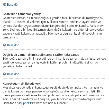
Başa dön
Gösterilen zamanlar yanlış!
Gösterilen zaman, sizin bulunduğunuz yerden farklı bir zaman dilimindeyse bu
olabilir. Bu durumu düzeltmek için, Kullanıcı Kontrol Panelinizi ziyaret edin ve
ayrıntılı alandan uygun zaman diliminize göre değiştirin, ör. Londra, Paris, New
York, Sydney, gibi. Not: Bu zaman dilimi değişikliklerini ve diğer bir çok ayarları
sadece kayıtlı kullanıcılar yapabilir. Eğer kayıtlı değilseniz, şimdi kaydolmanın
tam zamanı.
Başa dön
Değişik bir zaman dilimi seçtim ama saatler hala yanlış!
Eğer doğru zaman dilimini seçtiğinize eminseniz ve zaman hala yanlışsa, sunucu
saatinde kayıtlı zaman yanlış olabilir. Lütfen problemin düzeltilmesi için bir
yöneticiyi haberdar edin.
Başa dön
Konuştuğum dil listede yok!
Mesaj panosu yöneticisi konuştuğunuz dili destekleyen paketi kurmamıştır, ya
da hiç kimse bu mesaj panosunu konuştuğunuz dile henüz çevirmemiştir. Bir
mesaj panosu yöneticisine başvurup, ihtiyacınız olan dil paketini kurmasını rica
edin. Eğer dil paketi mevcut değilse, yeni bir çeviri oluşturmakta özgürsünüz.
Daha fazla bilgi
phpBB
® websitesinde bulunabilir.