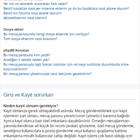
Yer imi ve abonelik arasındaki fark nedir?
Belirli başlıkları nasıl yer imlerine eklerim ya da bu başlıklara nasıl abone olurum?
Belirli bir foruma nasıl abone olurum?
Aboneliklerimi nasıl silerim?
Dosya ekleri
Bu mesaj panosunda hangi dosya eklerine izin veriliyor?
Tüm dosya eklerimi nasıl bulurum?
phpBB Konuları
Bu mesaj panosunu kim yazdı?
Aradığım X özellik neden yok?
Bu mesaj panosuyla ilgili hukuki sorunlar için ve/veya suistimal durumlarda kime
başvurabilirim?
Bir mesaj panosu yöneticisiyle nasıl iletişime geçebilirim?
Giriş ve Kayıt sorunları
Neden kayıt olmam gerekiyor?
Kayıt olmanıza gerek olmayabilirdi aslında. Mesaj gönderebilmek için kayıt
işleminin şart olması, mesaj panosu yöneticisinin (yönetici) kararına bağlıdır.
Ayrıca kayıt olunca bazı özel imkanlara ulaşabilirsiniz. Örneğin mesajlarınızın
yanında kendinize ait küçük bir resim (avatar) gösterme, özel mesaj gönderme,
tanıdığınız kullanıcılara e-posta gönderme veya kullanıcı gruplarına katılma
imkanlarına misafir kullanıcılar sahip değildir. Kayıt işlemi çok basit olduğu için