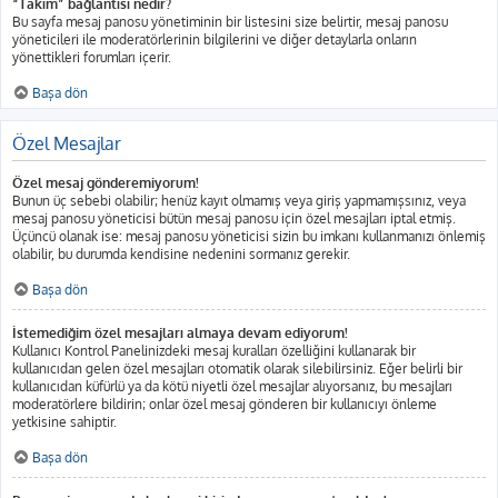
“Takım” bağlantısı nedir?
Bu sayfa mesaj panosu yönetiminin bir listesini size belirtir, mesaj panosu
yöneticileri ile moderatörlerinin bilgilerini ve diğer detaylarla onların
yönettikleri forumları içerir.
Başa dön
Özel Mesajlar
Özel mesaj gönderemiyorum!
Bunun üç sebebi olabilir; henüz kayıt olmamış veya giriş yapmamışsınız, veya
mesaj panosu yöneticisi bütün mesaj panosu için özel mesajları iptal etmiş.
Üçüncü olanak ise: mesaj panosu yöneticisi sizin bu imkanı kullanmanızı önlemiş
olabilir, bu durumda kendisine nedenini sormanız gerekir.
Başa dön
İstemediğim özel mesajları almaya devam ediyorum!
Kullanıcı Kontrol Panelinizdeki mesaj kuralları özelliğini kullanarak bir
kullanıcıdan gelen özel mesajları otomatik olarak silebilirsiniz. Eğer belirli bir
kullanıcıdan küfürlü ya da kötü niyetli özel mesajlar alıyorsanız, bu mesajları
moderatörlere bildirin; onlar özel mesaj gönderen bir kullanıcıyı önleme
yetkisine sahiptir.
Başa dön