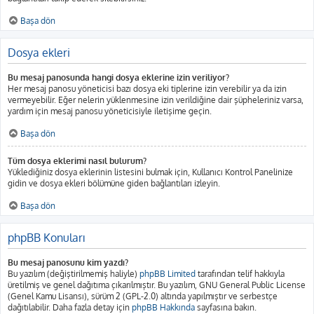
Başa dön
Dosya ekleri
Bu mesaj panosunda hangi dosya eklerine izin veriliyor?
Her mesaj panosu yöneticisi bazı dosya eki tiplerine izin verebilir ya da izin
vermeyebilir. Eğer nelerin yüklenmesine izin verildiğine dair şüpheleriniz varsa,
yardım için mesaj panosu yöneticisiyle iletişime geçin.
Başa dön
Tüm dosya eklerimi nasıl bulurum?
Yüklediğiniz dosya eklerinin listesini bulmak için, Kullanıcı Kontrol Panelinize
gidin ve dosya ekleri bölümüne giden bağlantıları izleyin.
Başa dön
phpBB Konuları
Bu mesaj panosunu kim yazdı?
Bu yazılım (değiştirilmemiş haliyle)
phpBB Limited
tarafından telif hakkıyla
üretilmiş ve genel dağıtıma çıkarılmıştır. Bu yazılım, GNU General Public License
(Genel Kamu Lisansı), sürüm 2 (GPL-2.0) altında yapılmıştır ve serbestçe
dağıtılabilir. Daha fazla detay için
phpBB Hakkında
sayfasına bakın.