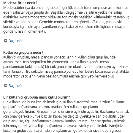
Moderatörler nedir?
Moderatörler (ya da onların grupları), günlük olarak forumun çalışmasını kontrol
eden şahıslar veya gruplardır. Başlıkları değiştirme ve silme yetkisine sahip
olabilirler. Ayrıca moderatör oldukları forumdaki başlıkları kilitleyebilir, taşıyabilir,
silebilir ve bölebilirler. Genelde moderatörlerin görevi, off-topic, yani başlık
konusuyla ilgisi olmayan yanıtların veya hakaret ve saldırı niteliğinde mesajların
gönderilmesini önlemektir.
Başa dön
Kullanıcı grupları nedir?
Kullanıcı grupları, mesaj panosu yöneticilerinin kullanıcıları grup halinde
ayırabilmesi için öngörülen bir yöntemdir. Her kullanıcı (çoğu mesaj
panolarından farklı olarak) bir çok gruba üye olabilir ve her gruba ayrı ayrı izinler
tanımlanabilir. Bu şekilde mesaj panosu yöneticileri belirli kullanıcılara rahatlıkla
moderatör yetkilerini veya özel forumlara erişme gibi yetkiler verebilir.
Başa dön
Bir kullanıcı grubuna nasıl katılabilirim?
Bir kullanıcı grubuna katılabilmek için, Kullanıcı Kontrol Panelinizden “Kullanıcı
grupları” bağlantısına tıklayın; oradan tüm kullanıcı gruplarını
görüntüleyebilirsiniz. Grupların tümü erişime açık olmayabilir. Bazılarına katılmak
için onay gerekebilir ve bazıları kapalı ya da gizli üyeliklere sahip olabilir. Eğer
grup açık ise, ilgili bağlantıya tıklayarak katılabilirsiniz. Eğer bir gruba katılmak
için onay gerekiyorsa ilgili bağlantıya tıklayarak istek yapabilirsiniz. İsteğinizin
kullanıcı grubu lideri tarafından onaylanması gerek, onlar size neden gruba