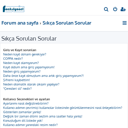
A
r
Forum ana sayfa
Sıkça Sorulan Sorular
a
Sıkça Sorulan Sorular
Giriş ve Kayıt sorunları
Neden kayıt olmam gerekiyor?
COPPA nedir?
Neden kayıt olamıyorum?
Kayıt oldum ama giriş yapamıyorum!
Neden giriş yapamıyorum?
Daha önce kayıt olmuştum ama artık giriş yapamıyorum?!
Şifremi kaybettim!
Neden otomatik olarak çıkışım yapılıyor?
“Çerezleri sil” nedir?
Kullanıcı Seçenekleri ve ayarları
Ayarlarımı nasıl değiştirebilirim?
Kullanıcı adımın çevrimiçi kullanıcılar listesinde görüntülenmesini nasıl önleyebilirim?
Gösterilen zamanlar yanlış!
Değişik bir zaman dilimi seçtim ama saatler hala yanlış!
Konuştuğum dil listede yok!
Kullanıcı adımın yanındaki resim nedir?