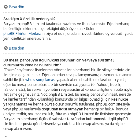
Başa dön
Aradığım X özellik neden yok?
Bu yazılım phpBB Limited tarafından yazılmış ve lisanslanmıştır. Eğer herhangi
bir özelliğin eklenmesi gerektiğini düşünüyorsanız lütfen
phpBB Fikirleri Merkezi
’ni ziyaret edin, oradan mevcut fikirlere oy verebilir ya da
yeni özellikler önerebilirsiniz.
Başa dön
Bu mesaj panosuyla ilgili hukuki sorunlar için ve/veya suistimal
durumlarda kime başvurabilirim?
“Takım” sayfasında listelenmiş yöneticilerin herhangi biri ile şikayetleriniz için
iletişime geçebilirsiniz. Eğer onlardan cevap alamıyorsanız, o zaman alan adının
sahibi ile (bir
whois sorgulaması
yaparak alan adı sahibine ulaşılabilir) ya da,
eğer bu mesaj panosu ücretsiz bir serviste çalışıyorsa (ör. Yahoo!, free.fr,
f2s.com, v.b.), bu servisin yönetimi veya suistimal konularla ilgilenen bölümüyle
iletişime geçmelisiniz. Not: phpBB Limited, bu mesaj panosunun nasıl, nerede
ve kimler tarafından kullanıldığı konusunda bir bilgisi olmadığı için
kesinlikle
yargılanamaz
ve her ne olursa olsun sorumlu tutulamaz. phpBB.com sitesiyle
veya phpBB yazılımıyla
doğrudan ilgisi olmayan
herhangi bir hukuki konuda
(ihtiyati tedbir, mali sorumluluk, iftira vs.) phpBB Limited ile iletişime geçmeyin.
Bu yazılımın herhangi
üçüncü şahıslar tarafından kullanımıyla ilgili
phpBB
Limited’e e-posta gönderirseniz, ya çok kısa bir cevap alırsınız ya da hiç bir
cevap alamazsınız.