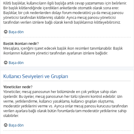
Kilitli başlıklar, kullanıcıların ilgili başlığa artık cevap yazamaması için belirlenir.
Bir başlık kilitlendiğinde içerdikleri anketlerde otomatik olarak sona erer.
Başlıklar, bir çok nedenlerden dolayı forum moderatörü ya da mesaj panosu
yöneticisi tarafından kilitlenmiş olabilir. Ayrıca mesaj panosu yöneticisi
tarafından verilen izinlere bağlı olarak kendi başlıklarınızı kilitleyebilirsiniz.
Başa dön
Başlık ikonları nedir?
Mesajlara, içeriğini işaret edecek başlık ikon resimleri tanımlanabilir. Başlık
ikonlarının kullanımı yönetici tarafından ayarlanan izinlere bağlıdır.
Başa dön
Kullanıcı Seviyeleri ve Grupları
Yöneticiler nedir?
Yöneticiler, mesaj panosunun her bölümünde en çok yetkiye sahip olan
üyelerdir. Bu üyeler, mesaj panosunun her türlü işlevini kontrol edebilir: izin
verme, yetkilendirme, kullanıcı yasaklama, kullanıcı grupları oluşturma,
moderatör yetkilerini verme vs. Ayrıca onlar mesaj panosu kurucusu tarafından
verilen ayarlara bağlı olarak bütün forumlarda tam moderatör yetkilerine sahip
olabilirler.
Başa dön