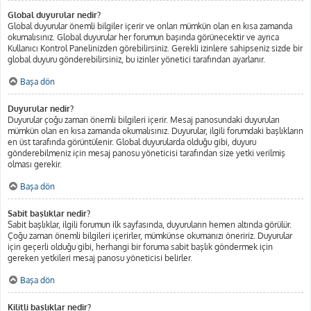
Global duyurular nedir?
Global duyurular önemli bilgiler içerir ve onları mümkün olan en kısa zamanda
okumalısınız. Global duyurular her forumun başında görünecektir ve ayrıca
Kullanıcı Kontrol Panelinizden görebilirsiniz. Gerekli izinlere sahipseniz sizde bir
global duyuru gönderebilirsiniz, bu izinler yönetici tarafından ayarlanır.
Başa dön
Duyurular nedir?
Duyurular çoğu zaman önemli bilgileri içerir. Mesaj panosundaki duyuruları
mümkün olan en kısa zamanda okumalısınız. Duyurular, ilgili forumdaki başlıkların
en üst tarafında görüntülenir. Global duyurularda olduğu gibi, duyuru
gönderebilmeniz için mesaj panosu yöneticisi tarafından size yetki verilmiş
olması gerekir.
Başa dön
Sabit başlıklar nedir?
Sabit başlıklar, ilgili forumun ilk sayfasında, duyuruların hemen altında görülür.
Çoğu zaman önemli bilgileri içerirler, mümkünse okumanızı öneririz. Duyurular
için geçerli olduğu gibi, herhangi bir foruma sabit başlık göndermek için
gereken yetkileri mesaj panosu yöneticisi belirler.
Başa dön
Kilitli başlıklar nedir?