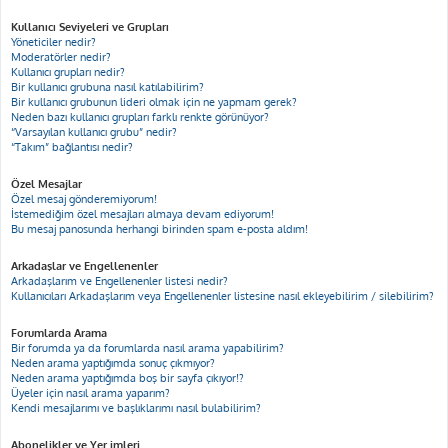
Kullanıcı Seviyeleri ve Grupları
Yöneticiler nedir?
Moderatörler nedir?
Kullanıcı grupları nedir?
Bir kullanıcı grubuna nasıl katılabilirim?
Bir kullanıcı grubunun lideri olmak için ne yapmam gerek?
Neden bazı kullanıcı grupları farklı renkte görünüyor?
“Varsayılan kullanıcı grubu” nedir?
“Takım” bağlantısı nedir?
Özel Mesajlar
Özel mesaj gönderemiyorum!
İstemediğim özel mesajları almaya devam ediyorum!
Bu mesaj panosunda herhangi birinden spam e-posta aldım!
Arkadaşlar ve Engellenenler
Arkadaşlarım ve Engellenenler listesi nedir?
Kullanıcıları Arkadaşlarım veya Engellenenler listesine nasıl ekleyebilirim / silebilirim?
Forumlarda Arama
Bir forumda ya da forumlarda nasıl arama yapabilirim?
Neden arama yaptığımda sonuç çıkmıyor?
Neden arama yaptığımda boş bir sayfa çıkıyor!?
Üyeler için nasıl arama yaparım?
Kendi mesajlarımı ve başlıklarımı nasıl bulabilirim?
Abonelikler ve Yer imleri