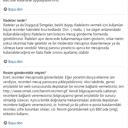
BBCode kullanarak uygulayabilirsiniz.
Başa dön
İfadeler nedir?
İfadeler ya da Duygusal Simgeler, belirli duygu ifadelerini vermek için kullanılan
küçük resimler halindeki kısa kodlardır. Örn. :) mutlu, :( ise üzgün anlamındadır.
Kullanabileceğiniz ifadelerin tam listesini mesaj gönderme formunda
görebilirsiniz. İfadeleri aşırı derecede kullanmamaya özen gösterin, onlar metin
yoksa okunmaz hale gelebilir ve bir moderatör mesajınızı düzenlemeye ya da
silmeye karar verebilir. Mesaj panosu yöneticisi ayrıca bir mesajınızda
kullanabileceğiniz en fazla ifade sınırını ayarlamış olabilir.
Başa dön
Resim gönderebilir miyim?
Evet, resimler mesajınızda gösterilebilir. Eğer yönetim dosya eklerine izin
verdiyse, resimleri mesaj panosuna yükleyebilirsiniz. Aksi takdirde, genel
erişilebilir bir web sunucusunda depolanan bir resime bağlantı vermelisiniz, örn.
http://www.ornek.com/benim-resmim.gif. Kendi bilgisayarınızda saklanan
resimlere bağlantı veremezsiniz (bilgisayarınız genel erişilebilir bir sunucu
olmadığı sürece). Ayrıca kimlik doğrulama mekanizmaları ardında depolanan
resimlere bağlantı veremezsiniz, ör. hotmail ya da yahoo e-posta kutularındaki
resimler, şifre korumları siteler, v.b. Resmi görüntülemek için BBCode [img]
etiketini kullanın.
Başa dön