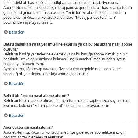
imlerindeki bir başlık güncellendiği zaman artık bildirim alabiliyorsunuz.
Aboneliklerde ise, farklı olarak, mesaj panosu genelinde bir başlık ya da forum
güncellendiğinde bildirim alacaksınız. Yer imleri ve abonelikler için bildirim
seçeneklerini Kullanıcı Kontrol Panelindeki “Mesaj panosu tercihleri”
bölümünden ayarlayabilirsiniz.
Başa dön
Belirli başlıkları nasıl yer imlerine eklerim ya da bu başlıklara nasıl abone
olurum?
Belirli bir başlığı yer imlerine eklemek ya da bu başlığa abone olmak için bir
başlıktaki üst ve alt kısımlarda bulunan “Başlık araçları” menüsünden uygun
bağlantıyı tıklayabilirsiniz.
Ayrıca bir başlığa cevap yazarken “Mesaja cevap geldiğinde bana bildir”
seçeneğini işaretleyerek başlığa abone olabilirsiniz.
Başa dön
Belirli bir foruma nasıl abone olurum?
Belirli bir foruma abone olmak için, ilgili foruma giriş yaptığınızda sayfanın alt
kısmında bulunan “Foruma abone ol” bağlantısına tıklayabilirsiniz.
Başa dön
Aboneliklerimi nasıl silerim?
Aboneliklerinizi, Kullanıcı Kontrol Panelinize giderek ve abonelikleriniz için
bağlantıları takip ederek silebilirsiniz.