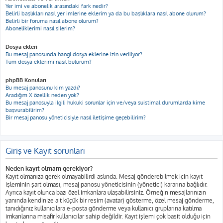
Yer imi ve abonelik arasındaki fark nedir?
Belirli başlıkları nasıl yer imlerine eklerim ya da bu başlıklara nasıl abone olurum?
Belirli bir foruma nasıl abone olurum?
Aboneliklerimi nasıl silerim?
Dosya ekleri
Bu mesaj panosunda hangi dosya eklerine izin veriliyor?
Tüm dosya eklerimi nasıl bulurum?
phpBB Konuları
Bu mesaj panosunu kim yazdı?
Aradığım X özellik neden yok?
Bu mesaj panosuyla ilgili hukuki sorunlar için ve/veya suistimal durumlarda kime
başvurabilirim?
Bir mesaj panosu yöneticisiyle nasıl iletişime geçebilirim?
Giriş ve Kayıt sorunları
Neden kayıt olmam gerekiyor?
Kayıt olmanıza gerek olmayabilirdi aslında. Mesaj gönderebilmek için kayıt
işleminin şart olması, mesaj panosu yöneticisinin (yönetici) kararına bağlıdır.
Ayrıca kayıt olunca bazı özel imkanlara ulaşabilirsiniz. Örneğin mesajlarınızın
yanında kendinize ait küçük bir resim (avatar) gösterme, özel mesaj gönderme,
tanıdığınız kullanıcılara e-posta gönderme veya kullanıcı gruplarına katılma
imkanlarına misafir kullanıcılar sahip değildir. Kayıt işlemi çok basit olduğu için