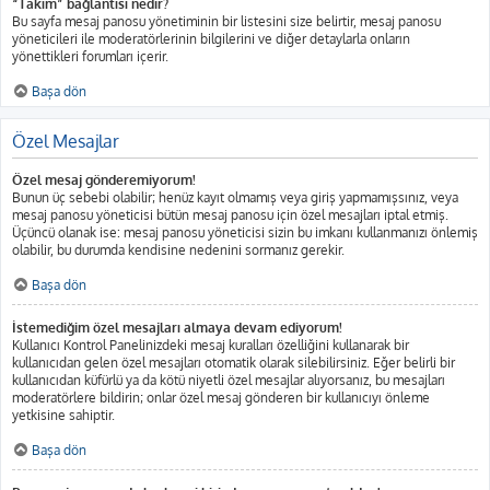
“Takım” bağlantısı nedir?
Bu sayfa mesaj panosu yönetiminin bir listesini size belirtir, mesaj panosu
yöneticileri ile moderatörlerinin bilgilerini ve diğer detaylarla onların
yönettikleri forumları içerir.
Başa dön
Özel Mesajlar
Özel mesaj gönderemiyorum!
Bunun üç sebebi olabilir; henüz kayıt olmamış veya giriş yapmamışsınız, veya
mesaj panosu yöneticisi bütün mesaj panosu için özel mesajları iptal etmiş.
Üçüncü olanak ise: mesaj panosu yöneticisi sizin bu imkanı kullanmanızı önlemiş
olabilir, bu durumda kendisine nedenini sormanız gerekir.
Başa dön
İstemediğim özel mesajları almaya devam ediyorum!
Kullanıcı Kontrol Panelinizdeki mesaj kuralları özelliğini kullanarak bir
kullanıcıdan gelen özel mesajları otomatik olarak silebilirsiniz. Eğer belirli bir
kullanıcıdan küfürlü ya da kötü niyetli özel mesajlar alıyorsanız, bu mesajları
moderatörlere bildirin; onlar özel mesaj gönderen bir kullanıcıyı önleme
yetkisine sahiptir.
Başa dön