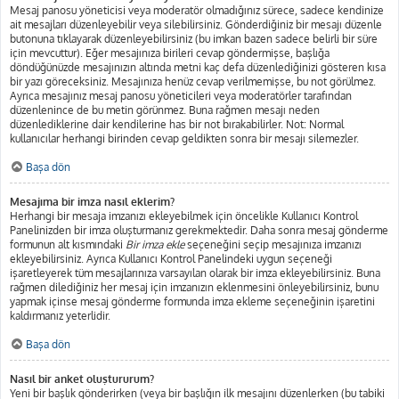
Mesaj panosu yöneticisi veya moderatör olmadığınız sürece, sadece kendinize
ait mesajları düzenleyebilir veya silebilirsiniz. Gönderdiğiniz bir mesajı düzenle
butonuna tıklayarak düzenleyebilirsiniz (bu imkan bazen sadece belirli bir süre
için mevcuttur). Eğer mesajınıza birileri cevap göndermişse, başlığa
döndüğünüzde mesajınızın altında metni kaç defa düzenlediğinizi gösteren kısa
bir yazı göreceksiniz. Mesajınıza henüz cevap verilmemişse, bu not görülmez.
Ayrıca mesajınız mesaj panosu yöneticileri veya moderatörler tarafından
düzenlenince de bu metin görünmez. Buna rağmen mesajı neden
düzenlediklerine dair kendilerine has bir not bırakabilirler. Not: Normal
kullanıcılar herhangi birinden cevap geldikten sonra bir mesajı silemezler.
Başa dön
Mesajıma bir imza nasıl eklerim?
Herhangi bir mesaja imzanızı ekleyebilmek için öncelikle Kullanıcı Kontrol
Panelinizden bir imza oluşturmanız gerekmektedir. Daha sonra mesaj gönderme
formunun alt kısmındaki
Bir imza ekle
seçeneğini seçip mesajınıza imzanızı
ekleyebilirsiniz. Ayrıca Kullanıcı Kontrol Panelindeki uygun seçeneği
işaretleyerek tüm mesajlarınıza varsayılan olarak bir imza ekleyebilirsiniz. Buna
rağmen dilediğiniz her mesaj için imzanızın eklenmesini önleyebilirsiniz, bunu
yapmak içinse mesaj gönderme formunda imza ekleme seçeneğinin işaretini
kaldırmanız yeterlidir.
Başa dön
Nasıl bir anket oluştururum?
Yeni bir başlık gönderirken (veya bir başlığın ilk mesajını düzenlerken (bu tabiki