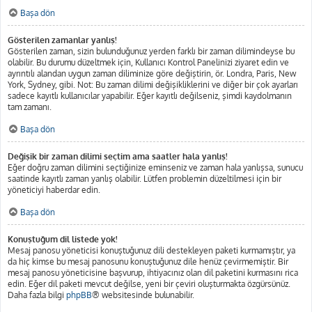
Başa dön
Gösterilen zamanlar yanlış!
Gösterilen zaman, sizin bulunduğunuz yerden farklı bir zaman dilimindeyse bu
olabilir. Bu durumu düzeltmek için, Kullanıcı Kontrol Panelinizi ziyaret edin ve
ayrıntılı alandan uygun zaman diliminize göre değiştirin, ör. Londra, Paris, New
York, Sydney, gibi. Not: Bu zaman dilimi değişikliklerini ve diğer bir çok ayarları
sadece kayıtlı kullanıcılar yapabilir. Eğer kayıtlı değilseniz, şimdi kaydolmanın
tam zamanı.
Başa dön
Değişik bir zaman dilimi seçtim ama saatler hala yanlış!
Eğer doğru zaman dilimini seçtiğinize eminseniz ve zaman hala yanlışsa, sunucu
saatinde kayıtlı zaman yanlış olabilir. Lütfen problemin düzeltilmesi için bir
yöneticiyi haberdar edin.
Başa dön
Konuştuğum dil listede yok!
Mesaj panosu yöneticisi konuştuğunuz dili destekleyen paketi kurmamıştır, ya
da hiç kimse bu mesaj panosunu konuştuğunuz dile henüz çevirmemiştir. Bir
mesaj panosu yöneticisine başvurup, ihtiyacınız olan dil paketini kurmasını rica
edin. Eğer dil paketi mevcut değilse, yeni bir çeviri oluşturmakta özgürsünüz.
Daha fazla bilgi
phpBB
® websitesinde bulunabilir.