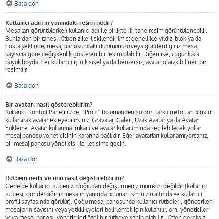
Başa dön
Kullanıcı adımın yanındaki resim nedir?
Mesajları görüntülerken kullanıcı adı ile birlikte iki tane resim görüntülenebilir.
Bunlardan bir tanesi rütbeniz ile ilişkilendirilmiş; genellikle yıldız, blok ya da
nokta şeklinde; mesaj panosundaki durumunuzu veya gönderdiğiniz mesaj
sayısına göre değişkenlik gösteren bir resim olabilir. Diğeri ise, çoğunlukla
büyük boyda, her kullanıcı için kişisel ya da benzersiz, avatar olarak bilinen bir
resimdir.
Başa dön
Bir avatarı nasıl gösterebilirim?
Kullanıcı Kontrol Panelinizde, “Profil” bölümünden şu dört farklı metottan birisini
kullanarak avatar ekleyebilirsiniz: Gravatar, Galeri, Uzak Avatar ya da Avatar
Yükleme. Avatar kullanma imkanı ve avatar kullanımında seçilebilecek yollar
mesaj panosu yöneticisinin kararına bağlıdır. Eğer avatarları kullanamıyorsanız,
bir mesaj panosu yöneticisi ile iletişime geçin.
Başa dön
Rütbem nedir ve onu nasıl değiştirebilirim?
Genelde kullanıcı rütbenizi doğrudan değiştirmeniz mümkün değildir (kullanıcı
rütbesi, gönderdiğiniz mesajın yanında bulunan isminizin altında ve kullanıcı
profili sayfasında görülür). Çoğu mesaj panosunda kullanıcı rütbeleri, gönderilen
mesajların sayısını veya yetkili üyeleri belirlemek için kullanılır, örn. yöneticiler
veya mesaj panosu yöneticileri özel bir rütbeye sahip olabilir. Lütfen gereksiz