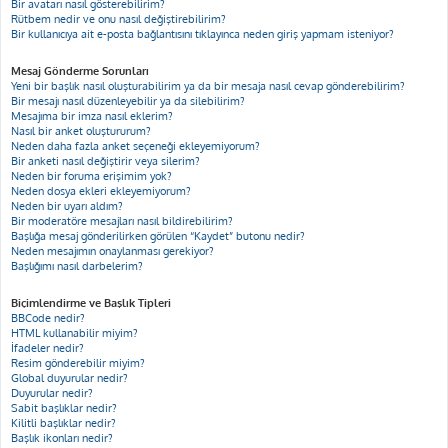
Bir avatarı nasıl gösterebilirim?
Rütbem nedir ve onu nasıl değiştirebilirim?
Bir kullanıcıya ait e-posta bağlantısını tıklayınca neden giriş yapmam isteniyor?
Mesaj Gönderme Sorunları
Yeni bir başlık nasıl oluşturabilirim ya da bir mesaja nasıl cevap gönderebilirim?
Bir mesajı nasıl düzenleyebilir ya da silebilirim?
Mesajıma bir imza nasıl eklerim?
Nasıl bir anket oluştururum?
Neden daha fazla anket seçeneği ekleyemiyorum?
Bir anketi nasıl değiştirir veya silerim?
Neden bir foruma erişimim yok?
Neden dosya ekleri ekleyemiyorum?
Neden bir uyarı aldım?
Bir moderatöre mesajları nasıl bildirebilirim?
Başlığa mesaj gönderilirken görülen “Kaydet” butonu nedir?
Neden mesajımın onaylanması gerekiyor?
Başlığımı nasıl darbelerim?
Biçimlendirme ve Başlık Tipleri
BBCode nedir?
HTML kullanabilir miyim?
İfadeler nedir?
Resim gönderebilir miyim?
Global duyurular nedir?
Duyurular nedir?
Sabit başlıklar nedir?
Kilitli başlıklar nedir?
Başlık ikonları nedir?