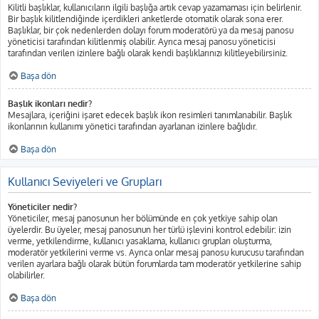
Kilitli başlıklar, kullanıcıların ilgili başlığa artık cevap yazamaması için belirlenir.
Bir başlık kilitlendiğinde içerdikleri anketlerde otomatik olarak sona erer.
Başlıklar, bir çok nedenlerden dolayı forum moderatörü ya da mesaj panosu
yöneticisi tarafından kilitlenmiş olabilir. Ayrıca mesaj panosu yöneticisi
tarafından verilen izinlere bağlı olarak kendi başlıklarınızı kilitleyebilirsiniz.
Başa dön
Başlık ikonları nedir?
Mesajlara, içeriğini işaret edecek başlık ikon resimleri tanımlanabilir. Başlık
ikonlarının kullanımı yönetici tarafından ayarlanan izinlere bağlıdır.
Başa dön
Kullanıcı Seviyeleri ve Grupları
Yöneticiler nedir?
Yöneticiler, mesaj panosunun her bölümünde en çok yetkiye sahip olan
üyelerdir. Bu üyeler, mesaj panosunun her türlü işlevini kontrol edebilir: izin
verme, yetkilendirme, kullanıcı yasaklama, kullanıcı grupları oluşturma,
moderatör yetkilerini verme vs. Ayrıca onlar mesaj panosu kurucusu tarafından
verilen ayarlara bağlı olarak bütün forumlarda tam moderatör yetkilerine sahip
olabilirler.
Başa dön