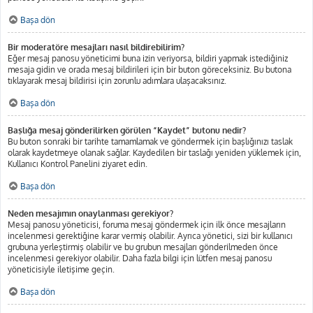
Başa dön
Bir moderatöre mesajları nasıl bildirebilirim?
Eğer mesaj panosu yöneticimi buna izin veriyorsa, bildiri yapmak istediğiniz
mesaja gidin ve orada mesaj bildirileri için bir buton göreceksiniz. Bu butona
tıklayarak mesaj bildirisi için zorunlu adımlara ulaşacaksınız.
Başa dön
Başlığa mesaj gönderilirken görülen “Kaydet” butonu nedir?
Bu buton sonraki bir tarihte tamamlamak ve göndermek için başlığınızı taslak
olarak kaydetmeye olanak sağlar. Kaydedilen bir taslağı yeniden yüklemek için,
Kullanıcı Kontrol Panelini ziyaret edin.
Başa dön
Neden mesajımın onaylanması gerekiyor?
Mesaj panosu yöneticisi, foruma mesaj göndermek için ilk önce mesajların
incelenmesi gerektiğine karar vermiş olabilir. Ayrıca yönetici, sizi bir kullanıcı
grubuna yerleştirmiş olabilir ve bu grubun mesajları gönderilmeden önce
incelenmesi gerekiyor olabilir. Daha fazla bilgi için lütfen mesaj panosu
yöneticisiyle iletişime geçin.
Başa dön