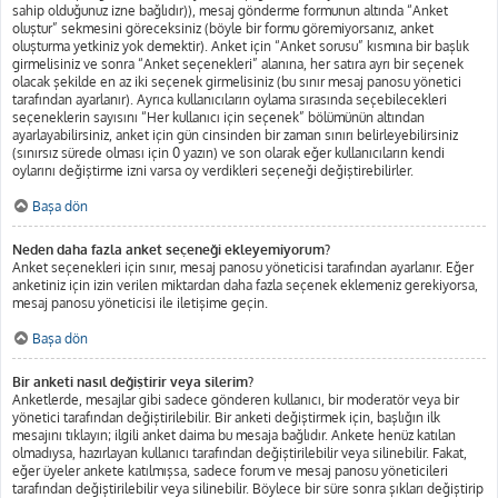
sahip olduğunuz izne bağlıdır)), mesaj gönderme formunun altında “Anket
oluştur” sekmesini göreceksiniz (böyle bir formu göremiyorsanız, anket
oluşturma yetkiniz yok demektir). Anket için “Anket sorusu” kısmına bir başlık
girmelisiniz ve sonra “Anket seçenekleri” alanına, her satıra ayrı bir seçenek
olacak şekilde en az iki seçenek girmelisiniz (bu sınır mesaj panosu yönetici
tarafından ayarlanır). Ayrıca kullanıcıların oylama sırasında seçebilecekleri
seçeneklerin sayısını “Her kullanıcı için seçenek” bölümünün altından
ayarlayabilirsiniz, anket için gün cinsinden bir zaman sınırı belirleyebilirsiniz
(sınırsız sürede olması için 0 yazın) ve son olarak eğer kullanıcıların kendi
oylarını değiştirme izni varsa oy verdikleri seçeneği değiştirebilirler.
Başa dön
Neden daha fazla anket seçeneği ekleyemiyorum?
Anket seçenekleri için sınır, mesaj panosu yöneticisi tarafından ayarlanır. Eğer
anketiniz için izin verilen miktardan daha fazla seçenek eklemeniz gerekiyorsa,
mesaj panosu yöneticisi ile iletişime geçin.
Başa dön
Bir anketi nasıl değiştirir veya silerim?
Anketlerde, mesajlar gibi sadece gönderen kullanıcı, bir moderatör veya bir
yönetici tarafından değiştirilebilir. Bir anketi değiştirmek için, başlığın ilk
mesajını tıklayın; ilgili anket daima bu mesaja bağlıdır. Ankete henüz katılan
olmadıysa, hazırlayan kullanıcı tarafından değiştirilebilir veya silinebilir. Fakat,
eğer üyeler ankete katılmışsa, sadece forum ve mesaj panosu yöneticileri
tarafından değiştirilebilir veya silinebilir. Böylece bir süre sonra şıkları değiştirip