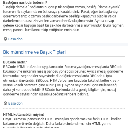
Başlığımı nasıl darbelerim?
“Başlığı darbele” bağlantısını görüp tıkladığınız zaman, başlığı “darbeleyerek”
forumun ilk sayfasında en üst sıraya çıkarabilirsiniz. Fakat, eğer bu bağlantıyı
göremiyorsanız, o zaman başlık darbeleme özelliği kapatılmış olabilir ya da
darbelemeler arası izin verilen zamana henüz ulaşılmamıştır. Ayrıca cevap
gelene kadar başlığın basit bir şekilde darbelenmesi mümkündür. Buna rağmen,
mesaj panosu kurallarını takip ettiğinize emin olun.
Başa dön
Biçimlendirme ve Başlık Tipleri
BBCode nedir?
BBCode HTML’in özel bir uygulamasıdır. Foruma yazdığınız mesajlarda BBCode
kullanabilme imkanını mesaj panosu yöneticisi belirler. Ayrıca mesaj gönderme
formundaki seçenekler sayesinde dilediğiniz mesajlarda BBCode’u iptal
etmeniz mümkündür. BBCode, HTML’e benzer tarzdadır fakat etiketler < ve >
yerine köşeli parantez içine alınır: [ ve ]. Ayrıca neyin nasıl görüntüleneceği
daha iyi kontrol edilebilir. BBCode hakkında daha geniş bilgiler için, mesaj
gönderme sayfasından ulaşabileceğiniz rehbere bakınız.
Başa dön
HTML kullanabilir miyim?
Hayır. Bu mesaj panosunda HTML mesajları göndermek ve farklı HTML kodları
kullanmak mümkün değildir. Daha fazla biçimlendirme için HTML yerine