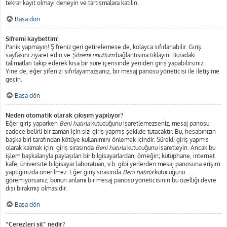
tekrar kayıt olmayı deneyin ve tartışmalara katılın.
Başa dön
Şifremi kaybettim!
Panik yapmayın! Şifreniz geri getirelemese de, kolayca sıfırlanabilir. Giriş
sayfasını ziyaret edin ve
Şifremi unuttum
bağlantısına tıklayın. Buradaki
talimatları takip ederek kısa bir süre içerisinde yeniden giriş yapabilirsiniz.
Yine de, eğer şifenizi sıfırlayamazsanız, bir mesaj panosu yöneticisi ile iletişime
geçin.
Başa dön
Neden otomatik olarak çıkışım yapılıyor?
Eğer giriş yaparken
Beni hatırla
kutucuğunu işaretlemezseniz, mesaj panosu
sadece belirli bir zaman için sizi giriş yapmış şekilde tutacaktır. Bu, hesabınızın
başka biri tarafından kötüye kullanımını önlemek içindir. Sürekli giriş yapmış
olarak kalmak için, giriş sırasında
Beni hatırla
kutucuğunu işaretleyin. Ancak bu
işlem başkalarıyla paylaşılan bir bilgisayarlardan, örneğin; kütüphane, internet
kafe, üniversite bilgisayar laboratuarı, v.b. gibi yerlerden mesaj panosuna erişim
yaptığınızda önerilmez. Eğer giriş sırasında
Beni hatırla
kutucuğunu
göremiyorsanız, bunun anlamı bir mesaj panosu yöneticisinin bu özelliği devre
dışı bırakmış olmasıdır.
Başa dön
“Çerezleri sil” nedir?