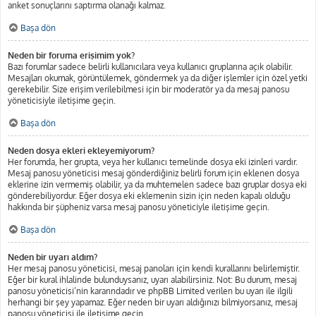
anket sonuçlarını saptırma olanağı kalmaz.
Başa dön
Neden bir foruma erişimim yok?
Bazı forumlar sadece belirli kullanıcılara veya kullanıcı gruplarına açık olabilir.
Mesajları okumak, görüntülemek, göndermek ya da diğer işlemler için özel yetki
gerekebilir. Size erişim verilebilmesi için bir moderatör ya da mesaj panosu
yöneticisiyle iletişime geçin.
Başa dön
Neden dosya ekleri ekleyemiyorum?
Her forumda, her grupta, veya her kullanıcı temelinde dosya eki izinleri vardır.
Mesaj panosu yöneticisi mesaj gönderdiğiniz belirli forum için eklenen dosya
eklerine izin vermemiş olabilir, ya da muhtemelen sadece bazı gruplar dosya eki
gönderebiliyordur. Eğer dosya eki eklemenin sizin için neden kapalı olduğu
hakkında bir şüpheniz varsa mesaj panosu yöneticiyle iletişime geçin.
Başa dön
Neden bir uyarı aldım?
Her mesaj panosu yöneticisi, mesaj panoları için kendi kurallarını belirlemiştir.
Eğer bir kural ihlalinde bulunduysanız, uyarı alabilirsiniz. Not: Bu durum, mesaj
panosu yöneticisi’nin kararındadır ve phpBB Limited verilen bu uyarı ile ilgili
herhangi bir şey yapamaz. Eğer neden bir uyarı aldığınızı bilmiyorsanız, mesaj
panosu yöneticisi ile iletişime geçin.