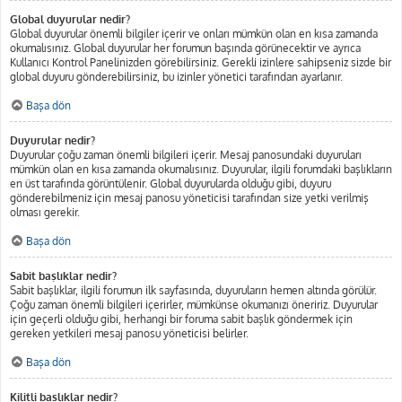
Global duyurular nedir?
Global duyurular önemli bilgiler içerir ve onları mümkün olan en kısa zamanda
okumalısınız. Global duyurular her forumun başında görünecektir ve ayrıca
Kullanıcı Kontrol Panelinizden görebilirsiniz. Gerekli izinlere sahipseniz sizde bir
global duyuru gönderebilirsiniz, bu izinler yönetici tarafından ayarlanır.
Başa dön
Duyurular nedir?
Duyurular çoğu zaman önemli bilgileri içerir. Mesaj panosundaki duyuruları
mümkün olan en kısa zamanda okumalısınız. Duyurular, ilgili forumdaki başlıkların
en üst tarafında görüntülenir. Global duyurularda olduğu gibi, duyuru
gönderebilmeniz için mesaj panosu yöneticisi tarafından size yetki verilmiş
olması gerekir.
Başa dön
Sabit başlıklar nedir?
Sabit başlıklar, ilgili forumun ilk sayfasında, duyuruların hemen altında görülür.
Çoğu zaman önemli bilgileri içerirler, mümkünse okumanızı öneririz. Duyurular
için geçerli olduğu gibi, herhangi bir foruma sabit başlık göndermek için
gereken yetkileri mesaj panosu yöneticisi belirler.
Başa dön
Kilitli başlıklar nedir?