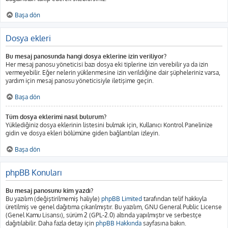
Başa dön
Dosya ekleri
Bu mesaj panosunda hangi dosya eklerine izin veriliyor?
Her mesaj panosu yöneticisi bazı dosya eki tiplerine izin verebilir ya da izin
vermeyebilir. Eğer nelerin yüklenmesine izin verildiğine dair şüpheleriniz varsa,
yardım için mesaj panosu yöneticisiyle iletişime geçin.
Başa dön
Tüm dosya eklerimi nasıl bulurum?
Yüklediğiniz dosya eklerinin listesini bulmak için, Kullanıcı Kontrol Panelinize
gidin ve dosya ekleri bölümüne giden bağlantıları izleyin.
Başa dön
phpBB Konuları
Bu mesaj panosunu kim yazdı?
Bu yazılım (değiştirilmemiş haliyle)
phpBB Limited
tarafından telif hakkıyla
üretilmiş ve genel dağıtıma çıkarılmıştır. Bu yazılım, GNU General Public License
(Genel Kamu Lisansı), sürüm 2 (GPL-2.0) altında yapılmıştır ve serbestçe
dağıtılabilir. Daha fazla detay için
phpBB Hakkında
sayfasına bakın.