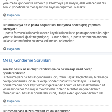
yere mesaj gönderipte rütbenizi yükseltmeye çalışmayın, elde edeceğiniz tek
sonuç, yöneticilerin mesajlarınızın sayısını düşürmesi olacaktır.
Başa dön
Bir kullanıcıya ait e-posta bağlantısını tıklayınca neden giriş yapmam
isteniyor?
E-posta formunu kullanarak sadece kayıtlı kullanıcılar e-posta gönderebilir (eğer
yönetici bu özelliği aktifleştirdiyse). Bunun sebebi, e-posta sisteminin anonim
kullanıcılar tarafından suistimal edilmesini önlemektir.
Başa dön
Mesaj Gönderme Sorunları
Yeni bir başlık nasıl oluşturabilirim ya da bir mesaja nasıl cevap
gönderebilirim?
Bir foruma yeni bir başlık göndermek için, "Yeni Başlık" bağlantısına, bir başlığa
cevap göndermek içinse, "Cevap Gönder" bağlantısına tıklayın. Bir mesaj
göndermeden önce kayıt olmanız gerekebilir. Forum ve başlık ekranlarının alt
kısımlarında her forum için mevcut olan izinlerin bir listesini görebilirsiniz.
Örneğin: Yeni başlıklar gönderebilirsiniz, Dosya ekleri gönderebilirsiniz, v.b.
Başa dön
Bir mesajı nasıl düzenleyebilir ya da silebilirim?