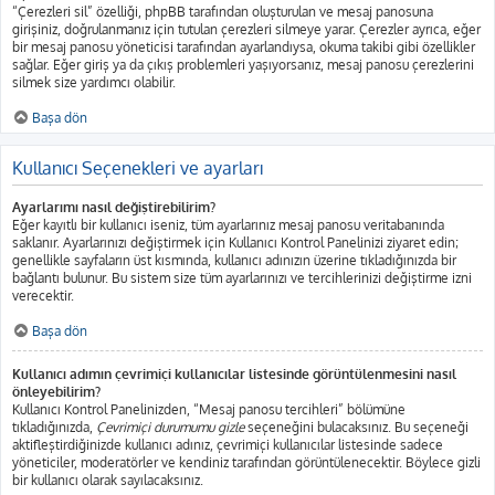
“Çerezleri sil” özelliği, phpBB tarafından oluşturulan ve mesaj panosuna
girişiniz, doğrulanmanız için tutulan çerezleri silmeye yarar. Çerezler ayrıca, eğer
bir mesaj panosu yöneticisi tarafından ayarlandıysa, okuma takibi gibi özellikler
sağlar. Eğer giriş ya da çıkış problemleri yaşıyorsanız, mesaj panosu çerezlerini
silmek size yardımcı olabilir.
Başa dön
Kullanıcı Seçenekleri ve ayarları
Ayarlarımı nasıl değiştirebilirim?
Eğer kayıtlı bir kullanıcı iseniz, tüm ayarlarınız mesaj panosu veritabanında
saklanır. Ayarlarınızı değiştirmek için Kullanıcı Kontrol Panelinizi ziyaret edin;
genellikle sayfaların üst kısmında, kullanıcı adınızın üzerine tıkladığınızda bir
bağlantı bulunur. Bu sistem size tüm ayarlarınızı ve tercihlerinizi değiştirme izni
verecektir.
Başa dön
Kullanıcı adımın çevrimiçi kullanıcılar listesinde görüntülenmesini nasıl
önleyebilirim?
Kullanıcı Kontrol Panelinizden, “Mesaj panosu tercihleri” bölümüne
tıkladığınızda,
Çevrimiçi durumumu gizle
seçeneğini bulacaksınız. Bu seçeneği
aktifleştirdiğinizde kullanıcı adınız, çevrimiçi kullanıcılar listesinde sadece
yöneticiler, moderatörler ve kendiniz tarafından görüntülenecektir. Böylece gizli
bir kullanıcı olarak sayılacaksınız.