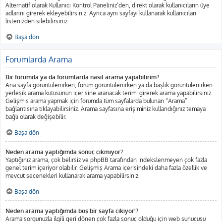
Alternatif olarak Kullanıcı Kontrol Paneliniz’den, direkt olarak kullanıcıların üye
adlarını girerek ekleyebilirsiniz. Ayrıca aynı sayfayı kullanarak kullanıcıları
listenizden silebilirsiniz.
Başa dön
Forumlarda Arama
Bir forumda ya da forumlarda nasıl arama yapabilirim?
Ana sayfa görüntülenirken, forum görüntülenirken ya da başlık görüntülenirken
yerleşik arama kutusunun içerisine aranacak terimi girerek arama yapabilirsiniz.
Gelişmiş arama yapmak için forumda tüm sayfalarda bulunan “Arama”
bağlantısına tıklayabilirsiniz. Arama sayfasına erişiminiz kullandığınız temaya
bağlı olarak değişebilir.
Başa dön
Neden arama yaptığımda sonuç çıkmıyor?
Yaptığınız arama, çok belirsiz ve phpBB tarafından indekslenmeyen çok fazla
genel terim içeriyor olabilir. Gelişmiş Arama içerisindeki daha fazla özellik ve
mevcut seçenekleri kullanarak arama yapabilirsiniz.
Başa dön
Neden arama yaptığımda boş bir sayfa çıkıyor!?
Arama sorgunuzla ilgili geri dönen çok fazla sonuç olduğu için web sunucusu