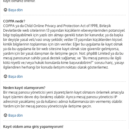
kayıt olmanız önerilir.
Başa dön
COPPA nedir?
COPPA ya da Child Online Privacy and Protection Act of 1998, Birleşik
Devletlerde web sitelerinin 13 yaşından küçüklerin ebeveynlerinden potansiyel
bilgi toplayabilmek için yazılı izin almayı gerekli tutan bir kanundur, ya da başka
bir deyişle yasal veli/vasi onay şeklidir, veliler 13 yaşından küçüklerden kişisel
kimlik bilgilerinin toplanması için izin verirler. Eğer bu uygulama ile kayıt olmak
ya da bu uygulama ile bir web sitesine kayıt olmak size güvenilir gelmiyorsa,
yardım için bir yasal danışman ile iletişime geçin. Not: phpBB Limited ya da bu
mesaj panosunun sahibi yasal destek sağlamaz, ve “Bu mesaj panosu ile ilgili
kötü niyetli ve/veya hukuki konularda kime başvurabilirim?” sorusu hariç, yasayı
ilgilendiren herhangi bir konuda iletişim noktası olarak gösterilemez.
Başa dön
Neden kayıt olamıyorum?
Bir mesaj panosu yöneticisi yeni ziyaretçilerin kayıt olmasını önlemek amacıyla
kayıt işlemini devre dışı bırakmış olabilir. Ayrıca mesaj panosu yöneticisi IP
adresinizi yasaklamış ya da kullanıcı adınızı kullanmanıza izin vermemiş olabilir.
Yardım için bir mesaj panosu yöneticisiyle iletişime geçin.
Başa dön
Kayıt oldum ama giriş yapamıyorum!