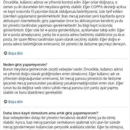
Öncelikle, kullanıcı adınızı ve şifrenizi kontrol edin. Eğer onlar doğruysa, o
zaman şu iki durumdan biri meydana gelmiş olabilir. Eğer COPPA desteği açıksa
ve kayıt sırasında 13 yaşından küçük olduğunuzu belirttiyseniz, size tarif edilen
işlemleri uygulamanız gerekmektedir. Bazı mesaj panoları yeni kayıtlarda ayrıca
aktivasyon istemektedir, giriş yapmadan önce bu aktivasyonun kendiniz ya da
bir yönetici tarafından yapılması gerekmektedir; bu bilgi kayıt sırasında
gösterilmiştir. Eğer size bir e-posta gönderildiyse, açıklamaları takip edin. Eğer
bir e-posta almadıysanız, yanlış bir e-posta adresi belirtmiş olabilirsiniz ya da e-
posta, bir spam filtresi tarafından spam olarak seçilmiş olabilir. Eğer doğru e-
posta adresi belirttiğinize eminseniz, bir yönetici ile iletişime geçmeyi deneyin.
Başa dön
Neden giriş yapamıyorum?
Bunun meydana gelmesinde çeşitli sebepler vardır. Öncelikle, kullanıcı adınız
ve şifrenizi doğru olarak girdiğinizden emin olmalısınız. Eğer kullanıcı adı ve
şifrenizin doğruluğundan eminseniz, bir mesaj panosu yöneticisi ile iletişime
geçerek mesaj panosundan yasaklanıp yasaklanmadığınızdan emin olun. Eğer
sorun bu da değilse web sitesi sahibi mesaj panosu için yanlış ayar yapmış
olabilir ve bunu düzeltmesi gerekebilir.
Başa dön
Daha önce kayıt olmuştum ama artık giriş yapamıyorum?!
Bazı sebeplerden dolayı bir yönetici hesabınızı deaktif etmiş ya da silmiş
olabilir. Ayrıca, bazı mesaj panoları veritabanını azaltmak için uzun bir süredir
mesaj göndermeyen kullanıcıları periyodik aralıklarla silerler. Eğer bu olmuşsa,