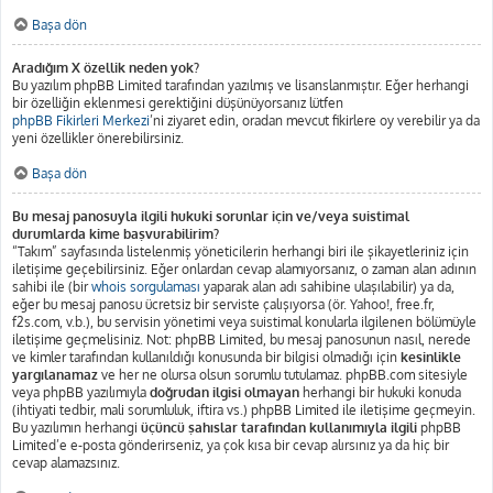
Başa dön
Aradığım X özellik neden yok?
Bu yazılım phpBB Limited tarafından yazılmış ve lisanslanmıştır. Eğer herhangi
bir özelliğin eklenmesi gerektiğini düşünüyorsanız lütfen
phpBB Fikirleri Merkezi
’ni ziyaret edin, oradan mevcut fikirlere oy verebilir ya da
yeni özellikler önerebilirsiniz.
Başa dön
Bu mesaj panosuyla ilgili hukuki sorunlar için ve/veya suistimal
durumlarda kime başvurabilirim?
“Takım” sayfasında listelenmiş yöneticilerin herhangi biri ile şikayetleriniz için
iletişime geçebilirsiniz. Eğer onlardan cevap alamıyorsanız, o zaman alan adının
sahibi ile (bir
whois sorgulaması
yaparak alan adı sahibine ulaşılabilir) ya da,
eğer bu mesaj panosu ücretsiz bir serviste çalışıyorsa (ör. Yahoo!, free.fr,
f2s.com, v.b.), bu servisin yönetimi veya suistimal konularla ilgilenen bölümüyle
iletişime geçmelisiniz. Not: phpBB Limited, bu mesaj panosunun nasıl, nerede
ve kimler tarafından kullanıldığı konusunda bir bilgisi olmadığı için
kesinlikle
yargılanamaz
ve her ne olursa olsun sorumlu tutulamaz. phpBB.com sitesiyle
veya phpBB yazılımıyla
doğrudan ilgisi olmayan
herhangi bir hukuki konuda
(ihtiyati tedbir, mali sorumluluk, iftira vs.) phpBB Limited ile iletişime geçmeyin.
Bu yazılımın herhangi
üçüncü şahıslar tarafından kullanımıyla ilgili
phpBB
Limited’e e-posta gönderirseniz, ya çok kısa bir cevap alırsınız ya da hiç bir
cevap alamazsınız.