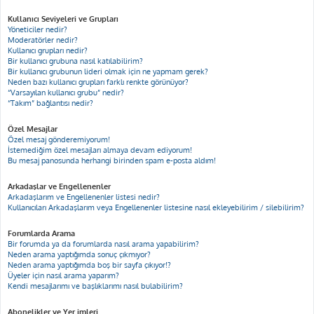
Kullanıcı Seviyeleri ve Grupları
Yöneticiler nedir?
Moderatörler nedir?
Kullanıcı grupları nedir?
Bir kullanıcı grubuna nasıl katılabilirim?
Bir kullanıcı grubunun lideri olmak için ne yapmam gerek?
Neden bazı kullanıcı grupları farklı renkte görünüyor?
“Varsayılan kullanıcı grubu” nedir?
“Takım” bağlantısı nedir?
Özel Mesajlar
Özel mesaj gönderemiyorum!
İstemediğim özel mesajları almaya devam ediyorum!
Bu mesaj panosunda herhangi birinden spam e-posta aldım!
Arkadaşlar ve Engellenenler
Arkadaşlarım ve Engellenenler listesi nedir?
Kullanıcıları Arkadaşlarım veya Engellenenler listesine nasıl ekleyebilirim / silebilirim?
Forumlarda Arama
Bir forumda ya da forumlarda nasıl arama yapabilirim?
Neden arama yaptığımda sonuç çıkmıyor?
Neden arama yaptığımda boş bir sayfa çıkıyor!?
Üyeler için nasıl arama yaparım?
Kendi mesajlarımı ve başlıklarımı nasıl bulabilirim?
Abonelikler ve Yer imleri