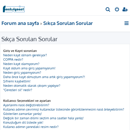
A
r
Forum ana sayfa
Sıkça Sorulan Sorular
a
Sıkça Sorulan Sorular
Giriş ve Kayıt sorunları
Neden kayıt olmam gerekiyor?
COPPA nedir?
Neden kayıt olamıyorum?
Kayıt oldum ama giriş yapamıyorum!
Neden giriş yapamıyorum?
Daha önce kayıt olmuştum ama artık giriş yapamıyorum?!
Şifremi kaybettim!
Neden otomatik olarak çıkışım yapılıyor?
“Çerezleri sil” nedir?
Kullanıcı Seçenekleri ve ayarları
Ayarlarımı nasıl değiştirebilirim?
Kullanıcı adımın çevrimiçi kullanıcılar listesinde görüntülenmesini nasıl önleyebilirim?
Gösterilen zamanlar yanlış!
Değişik bir zaman dilimi seçtim ama saatler hala yanlış!
Konuştuğum dil listede yok!
Kullanıcı adımın yanındaki resim nedir?