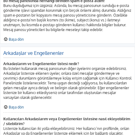
Bu mesaj panosunda herhangi birinden spam e-posta aldım!
Bunu duyduğumuz için üzgünüz. Aslında, bu mesaj panosunun sunduğu e-posta
gönderme işlevi spamdan korunmak için birçok önlemi almış durumda. Aldığınız
spam e-postanın bir kopyasını mesaj panosu yöneticisine gönderin. Özellikle
aldığınız e-posta’nın başlık kısmını (to (kime), subject (konu) vs.) iletmeyi
unutmayın, bu kısımda e-postayı gönderen kullanıcı hakkında bilgiler bulunur.
Mesaj panosu yöneticileri bu bilgilerle meseleyi takip edebilir.
Başa dön
Arkadaşlar ve Engellenenler
Arkadaşlarım ve Engellenenler listesi nedir?
Bu listeleri kullanarak mesaj panosunun diğer üyelerini organize edebilirsiniz.
Arkadaşlar listenize eklenen üyeler, onlara özel mesajlar göndermeye ve
çevrimiçi durumlarını görüntülemeye kolay erişim sağlamak için Kullanıcı Kontrol
Panelinizde listelenecektir. Tema uygun desteği sağlıyorsa, bu kullanıcılardan
gelen mesajlar ayrıca detaylı ve belirgin olarak görünebilir. Eğer engellenenler
listenize bir kullanıcı eklediyseniz onlar tarafından oluşturulan mesajlar
varsayılan olarak gizlenecektir.
Başa dön
Kullanıcıları Arkadaşlarım veya Engellenenler listesine nasıl ekleyebilirim
/ silebilirim?
Listenize kullanıcıları iki yolla ekleyebilirsiniz. Her kullanıcı’nın profilinde, onları
Arkadaşlar ya da Engellenenler listenize eklemek için bir bağlantı olacaktır.