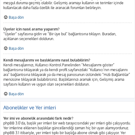
meşgul duruma geçmiş olabilir. Gelişmiş aramayı kullanın ve terimler içinde
kullanılacak daha fazla özellik ile aranacak forumları belirleyin.
Başa dön
Üyeler için nasıl arama yaparım?
“Üyeler” sayfasına gidin ve “Bir üye bul” bağlantısına tıklayın. Buradan,
açıklanan seçenekleri doldurun.
Başa dön
Kendi mesajlarımı ve başlıklarımı nasıl bulabilirim?
Kendi mesajlarınızı, Kullanıcı Kontrol Panelinden “Mesajlarımı göster”
bağlantısına tıklayarak ya da kendi profil sayfanızdaki “Kullanıcı’nın mesajlarını
ara” bağlantısına tıklayarak ya da mesaj panosunun üstündeki “Hızlı Bağlantılar”
menüsüne tıklayarak bulabilirsiniz. Başlıklarınızı aramak için, Gelişmiş arama
sayfasını kullanın ve uygun olan seçenekleri doldurun.
Başa dön
Abonelikler ve Yer imleri
Yer imi ve abonelik arasındaki fark nedir?
phpBB 3.0’da, başlık yer imleri bir web tarayıcısındaki yer imleri gibi çalışıyordu.
Yer imlerine eklenen başlıklar güncellendiği zaman hiç bir uyarı alamıyordunuz.
phpBB 3.1 itibariyle, yer imleri tıpkı bir başlığa abone olmak gibi çalışıyor. Yer