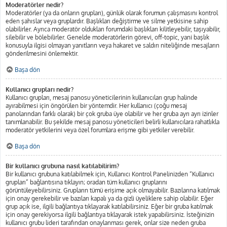
Moderatörler nedir?
Moderatörler (ya da onların grupları), günlük olarak forumun çalışmasını kontrol
eden şahıslar veya gruplardır. Başlıkları değiştirme ve silme yetkisine sahip
olabilirler. Ayrıca moderatör oldukları forumdaki başlıkları kilitleyebilir, taşıyabilir,
silebilir ve bölebilirler. Genelde moderatörlerin görevi, off-topic, yani başlık
konusuyla ilgisi olmayan yanıtların veya hakaret ve saldırı niteliğinde mesajların
gönderilmesini önlemektir.
Başa dön
Kullanıcı grupları nedir?
Kullanıcı grupları, mesaj panosu yöneticilerinin kullanıcıları grup halinde
ayırabilmesi için öngörülen bir yöntemdir. Her kullanıcı (çoğu mesaj
panolarından farklı olarak) bir çok gruba üye olabilir ve her gruba ayrı ayrı izinler
tanımlanabilir. Bu şekilde mesaj panosu yöneticileri belirli kullanıcılara rahatlıkla
moderatör yetkilerini veya özel forumlara erişme gibi yetkiler verebilir.
Başa dön
Bir kullanıcı grubuna nasıl katılabilirim?
Bir kullanıcı grubuna katılabilmek için, Kullanıcı Kontrol Panelinizden “Kullanıcı
grupları” bağlantısına tıklayın; oradan tüm kullanıcı gruplarını
görüntüleyebilirsiniz. Grupların tümü erişime açık olmayabilir. Bazılarına katılmak
için onay gerekebilir ve bazıları kapalı ya da gizli üyeliklere sahip olabilir. Eğer
grup açık ise, ilgili bağlantıya tıklayarak katılabilirsiniz. Eğer bir gruba katılmak
için onay gerekiyorsa ilgili bağlantıya tıklayarak istek yapabilirsiniz. İsteğinizin
kullanıcı grubu lideri tarafından onaylanması gerek, onlar size neden gruba