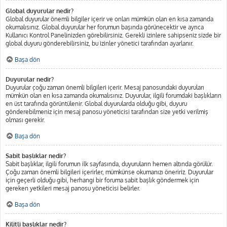
Global duyurular nedir?
Global duyurular önemli bilgiler içerir ve onları mümkün olan en kısa zamanda
okumalısınız. Global duyurular her forumun başında görünecektir ve ayrıca
Kullanıcı Kontrol Panelinizden görebilirsiniz. Gerekli izinlere sahipseniz sizde bir
global duyuru gönderebilirsiniz, bu izinler yönetici tarafından ayarlanır.
Başa dön
Duyurular nedir?
Duyurular çoğu zaman önemli bilgileri içerir. Mesaj panosundaki duyuruları
mümkün olan en kısa zamanda okumalısınız. Duyurular, ilgili forumdaki başlıkların
en üst tarafında görüntülenir. Global duyurularda olduğu gibi, duyuru
gönderebilmeniz için mesaj panosu yöneticisi tarafından size yetki verilmiş
olması gerekir.
Başa dön
Sabit başlıklar nedir?
Sabit başlıklar, ilgili forumun ilk sayfasında, duyuruların hemen altında görülür.
Çoğu zaman önemli bilgileri içerirler, mümkünse okumanızı öneririz. Duyurular
için geçerli olduğu gibi, herhangi bir foruma sabit başlık göndermek için
gereken yetkileri mesaj panosu yöneticisi belirler.
Başa dön
Kilitli başlıklar nedir?