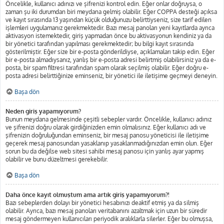
Öncelikle, kullanıcı adınızı ve şifrenizi kontrol edin. Eğer onlar doğruysa, o
zaman şu iki durumdan biri meydana gelmiş olabilir. Eğer COPPA desteği açıksa
ve kayıt sırasında 13 yaşından küçük olduğunuzu belirttiyseniz, size tarif edilen
işlemleri uygulamanız gerekmektedir. Bazı mesaj panoları yeni kayıtlarda ayrıca
aktivasyon istemektedir, giriş yapmadan önce bu aktivasyonun kendiniz ya da
bir yönetici tarafından yapılması gerekmektedir; bu bilgi kayıt sırasında
gösterilmiştir. Eğer size bir e-posta gönderildiyse, açıklamaları takip edin. Eğer
bir e-posta almadıysanız, yanlış bir e-posta adresi belirtmiş olabilirsiniz ya da e-
posta, bir spam filtresi tarafından spam olarak seçilmiş olabilir. Eğer doğru e-
posta adresi belirttiğinize eminseniz, bir yönetici ile iletişime geçmeyi deneyin.
Başa dön
Neden giriş yapamıyorum?
Bunun meydana gelmesinde çeşitli sebepler vardır. Öncelikle, kullanıcı adınız
ve şifrenizi doğru olarak girdiğinizden emin olmalısınız. Eğer kullanıcı adı ve
şifrenizin doğruluğundan eminseniz, bir mesaj panosu yöneticisi ile iletişime
geçerek mesaj panosundan yasaklanıp yasaklanmadığınızdan emin olun. Eğer
sorun bu da değilse web sitesi sahibi mesaj panosu için yanlış ayar yapmış
olabilir ve bunu düzeltmesi gerekebilir.
Başa dön
Daha önce kayıt olmuştum ama artık giriş yapamıyorum?!
Bazı sebeplerden dolayı bir yönetici hesabınızı deaktif etmiş ya da silmiş
olabilir. Ayrıca, bazı mesaj panoları veritabanını azaltmak için uzun bir süredir
mesaj göndermeyen kullanıcıları periyodik aralıklarla silerler. Eğer bu olmuşsa,