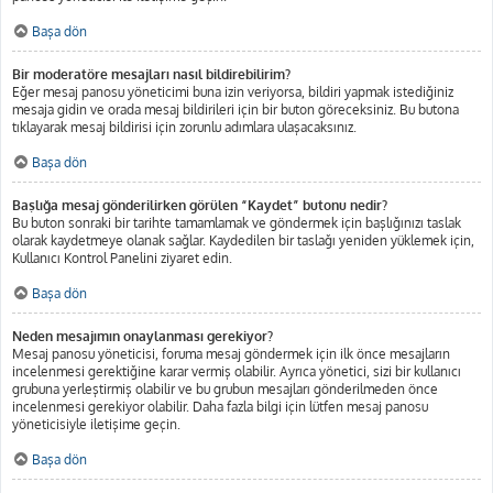
Başa dön
Bir moderatöre mesajları nasıl bildirebilirim?
Eğer mesaj panosu yöneticimi buna izin veriyorsa, bildiri yapmak istediğiniz
mesaja gidin ve orada mesaj bildirileri için bir buton göreceksiniz. Bu butona
tıklayarak mesaj bildirisi için zorunlu adımlara ulaşacaksınız.
Başa dön
Başlığa mesaj gönderilirken görülen “Kaydet” butonu nedir?
Bu buton sonraki bir tarihte tamamlamak ve göndermek için başlığınızı taslak
olarak kaydetmeye olanak sağlar. Kaydedilen bir taslağı yeniden yüklemek için,
Kullanıcı Kontrol Panelini ziyaret edin.
Başa dön
Neden mesajımın onaylanması gerekiyor?
Mesaj panosu yöneticisi, foruma mesaj göndermek için ilk önce mesajların
incelenmesi gerektiğine karar vermiş olabilir. Ayrıca yönetici, sizi bir kullanıcı
grubuna yerleştirmiş olabilir ve bu grubun mesajları gönderilmeden önce
incelenmesi gerekiyor olabilir. Daha fazla bilgi için lütfen mesaj panosu
yöneticisiyle iletişime geçin.
Başa dön