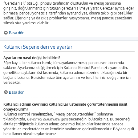
“Çerezleri sil” özelliği, phpBB tarafından oluşturulan ve mesaj panosuna
girişiniz, doğrulanmanız için tutulan çerezleri silmeye yarar. Çerezler ayrıca, eğer
bir mesaj panosu yöneticisi tarafından ayarlandıysa, okuma takibi gibi özellikler
sağlar. Eğer giriş ya da çıkış problemleri yaşıyorsanız, mesaj panosu çerezlerini
silmek size yardımcı olabilir.
Başa dön
Kullanıcı Seçenekleri ve ayarları
Ayarlarımı nasıl değiştirebilirim?
Eğer kayıtlı bir kullanıcı iseniz, tüm ayarlarınız mesaj panosu veritabanında
saklanır. Ayarlarınızı değiştirmek için Kullanıcı Kontrol Panelinizi ziyaret edin;
genellikle sayfaların üst kısmında, kullanıcı adınızın üzerine tıkladığınızda bir
bağlantı bulunur. Bu sistem size tüm ayarlarınızı ve tercihlerinizi değiştirme izni
verecektir.
Başa dön
Kullanıcı adımın çevrimiçi kullanıcılar listesinde görüntülenmesini nasıl
önleyebilirim?
Kullanıcı Kontrol Panelinizden, “Mesaj panosu tercihleri” bölümüne
tıkladığınızda,
Çevrimiçi durumumu gizle
seçeneğini bulacaksınız. Bu seçeneği
aktifleştirdiğinizde kullanıcı adınız, çevrimiçi kullanıcılar listesinde sadece
yöneticiler, moderatörler ve kendiniz tarafından görüntülenecektir. Böylece gizli
bir kullanıcı olarak sayılacaksınız.