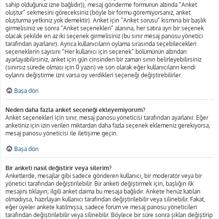
sahip olduğunuz izne bağlıdır)), mesaj gönderme formunun altında “Anket
oluştur” sekmesini göreceksiniz (böyle bir formu göremiyorsanız, anket
oluşturma yetkiniz yok demektir). Anket için “Anket sorusu” kısmına bir başlık
girmelisiniz ve sonra “Anket seçenekleri” alanına, her satıra ayrı bir seçenek
olacak şekilde en az iki seçenek girmelisiniz (bu sınır mesaj panosu yönetici
tarafından ayarlanır). Ayrıca kullanıcıların oylama sırasında seçebilecekleri
seçeneklerin sayısını “Her kullanıcı için seçenek” bölümünün altından
ayarlayabilirsiniz, anket için gün cinsinden bir zaman sınırı belirleyebilirsiniz
(sınırsız sürede olması için 0 yazın) ve son olarak eğer kullanıcıların kendi
oylarını değiştirme izni varsa oy verdikleri seçeneği değiştirebilirler.
Başa dön
Neden daha fazla anket seçeneği ekleyemiyorum?
Anket seçenekleri için sınır, mesaj panosu yöneticisi tarafından ayarlanır. Eğer
anketiniz için izin verilen miktardan daha fazla seçenek eklemeniz gerekiyorsa,
mesaj panosu yöneticisi ile iletişime geçin.
Başa dön
Bir anketi nasıl değiştirir veya silerim?
Anketlerde, mesajlar gibi sadece gönderen kullanıcı, bir moderatör veya bir
yönetici tarafından değiştirilebilir. Bir anketi değiştirmek için, başlığın ilk
mesajını tıklayın; ilgili anket daima bu mesaja bağlıdır. Ankete henüz katılan
olmadıysa, hazırlayan kullanıcı tarafından değiştirilebilir veya silinebilir. Fakat,
eğer üyeler ankete katılmışsa, sadece forum ve mesaj panosu yöneticileri
tarafından değiştirilebilir veya silinebilir. Böylece bir süre sonra şıkları değiştirip