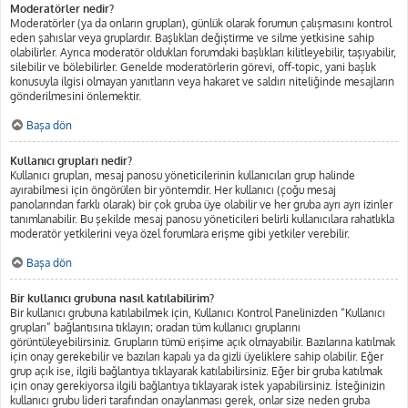
Moderatörler nedir?
Moderatörler (ya da onların grupları), günlük olarak forumun çalışmasını kontrol
eden şahıslar veya gruplardır. Başlıkları değiştirme ve silme yetkisine sahip
olabilirler. Ayrıca moderatör oldukları forumdaki başlıkları kilitleyebilir, taşıyabilir,
silebilir ve bölebilirler. Genelde moderatörlerin görevi, off-topic, yani başlık
konusuyla ilgisi olmayan yanıtların veya hakaret ve saldırı niteliğinde mesajların
gönderilmesini önlemektir.
Başa dön
Kullanıcı grupları nedir?
Kullanıcı grupları, mesaj panosu yöneticilerinin kullanıcıları grup halinde
ayırabilmesi için öngörülen bir yöntemdir. Her kullanıcı (çoğu mesaj
panolarından farklı olarak) bir çok gruba üye olabilir ve her gruba ayrı ayrı izinler
tanımlanabilir. Bu şekilde mesaj panosu yöneticileri belirli kullanıcılara rahatlıkla
moderatör yetkilerini veya özel forumlara erişme gibi yetkiler verebilir.
Başa dön
Bir kullanıcı grubuna nasıl katılabilirim?
Bir kullanıcı grubuna katılabilmek için, Kullanıcı Kontrol Panelinizden “Kullanıcı
grupları” bağlantısına tıklayın; oradan tüm kullanıcı gruplarını
görüntüleyebilirsiniz. Grupların tümü erişime açık olmayabilir. Bazılarına katılmak
için onay gerekebilir ve bazıları kapalı ya da gizli üyeliklere sahip olabilir. Eğer
grup açık ise, ilgili bağlantıya tıklayarak katılabilirsiniz. Eğer bir gruba katılmak
için onay gerekiyorsa ilgili bağlantıya tıklayarak istek yapabilirsiniz. İsteğinizin
kullanıcı grubu lideri tarafından onaylanması gerek, onlar size neden gruba