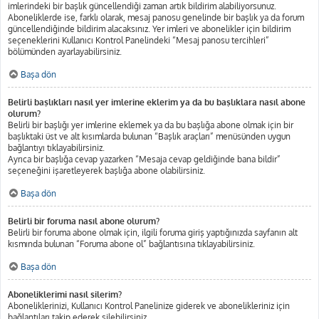
imlerindeki bir başlık güncellendiği zaman artık bildirim alabiliyorsunuz.
Aboneliklerde ise, farklı olarak, mesaj panosu genelinde bir başlık ya da forum
güncellendiğinde bildirim alacaksınız. Yer imleri ve abonelikler için bildirim
seçeneklerini Kullanıcı Kontrol Panelindeki “Mesaj panosu tercihleri”
bölümünden ayarlayabilirsiniz.
Başa dön
Belirli başlıkları nasıl yer imlerine eklerim ya da bu başlıklara nasıl abone
olurum?
Belirli bir başlığı yer imlerine eklemek ya da bu başlığa abone olmak için bir
başlıktaki üst ve alt kısımlarda bulunan “Başlık araçları” menüsünden uygun
bağlantıyı tıklayabilirsiniz.
Ayrıca bir başlığa cevap yazarken “Mesaja cevap geldiğinde bana bildir”
seçeneğini işaretleyerek başlığa abone olabilirsiniz.
Başa dön
Belirli bir foruma nasıl abone olurum?
Belirli bir foruma abone olmak için, ilgili foruma giriş yaptığınızda sayfanın alt
kısmında bulunan “Foruma abone ol” bağlantısına tıklayabilirsiniz.
Başa dön
Aboneliklerimi nasıl silerim?
Aboneliklerinizi, Kullanıcı Kontrol Panelinize giderek ve abonelikleriniz için
bağlantıları takip ederek silebilirsiniz.