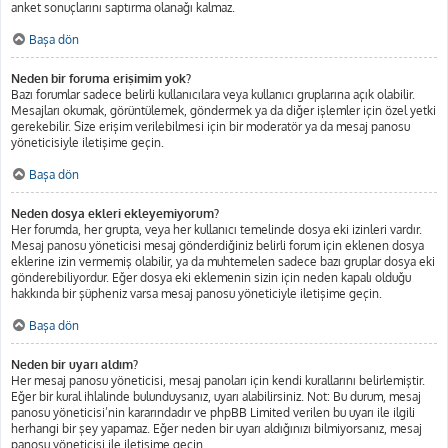
anket sonuçlarını saptırma olanağı kalmaz.
Başa dön
Neden bir foruma erişimim yok?
Bazı forumlar sadece belirli kullanıcılara veya kullanıcı gruplarına açık olabilir.
Mesajları okumak, görüntülemek, göndermek ya da diğer işlemler için özel yetki
gerekebilir. Size erişim verilebilmesi için bir moderatör ya da mesaj panosu
yöneticisiyle iletişime geçin.
Başa dön
Neden dosya ekleri ekleyemiyorum?
Her forumda, her grupta, veya her kullanıcı temelinde dosya eki izinleri vardır.
Mesaj panosu yöneticisi mesaj gönderdiğiniz belirli forum için eklenen dosya
eklerine izin vermemiş olabilir, ya da muhtemelen sadece bazı gruplar dosya eki
gönderebiliyordur. Eğer dosya eki eklemenin sizin için neden kapalı olduğu
hakkında bir şüpheniz varsa mesaj panosu yöneticiyle iletişime geçin.
Başa dön
Neden bir uyarı aldım?
Her mesaj panosu yöneticisi, mesaj panoları için kendi kurallarını belirlemiştir.
Eğer bir kural ihlalinde bulunduysanız, uyarı alabilirsiniz. Not: Bu durum, mesaj
panosu yöneticisi’nin kararındadır ve phpBB Limited verilen bu uyarı ile ilgili
herhangi bir şey yapamaz. Eğer neden bir uyarı aldığınızı bilmiyorsanız, mesaj
panosu yöneticisi ile iletişime geçin.