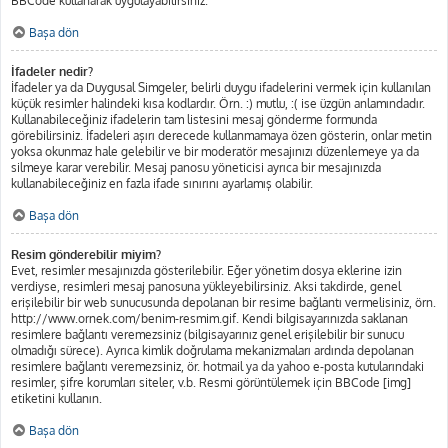
BBCode kullanarak uygulayabilirsiniz.
Başa dön
İfadeler nedir?
İfadeler ya da Duygusal Simgeler, belirli duygu ifadelerini vermek için kullanılan
küçük resimler halindeki kısa kodlardır. Örn. :) mutlu, :( ise üzgün anlamındadır.
Kullanabileceğiniz ifadelerin tam listesini mesaj gönderme formunda
görebilirsiniz. İfadeleri aşırı derecede kullanmamaya özen gösterin, onlar metin
yoksa okunmaz hale gelebilir ve bir moderatör mesajınızı düzenlemeye ya da
silmeye karar verebilir. Mesaj panosu yöneticisi ayrıca bir mesajınızda
kullanabileceğiniz en fazla ifade sınırını ayarlamış olabilir.
Başa dön
Resim gönderebilir miyim?
Evet, resimler mesajınızda gösterilebilir. Eğer yönetim dosya eklerine izin
verdiyse, resimleri mesaj panosuna yükleyebilirsiniz. Aksi takdirde, genel
erişilebilir bir web sunucusunda depolanan bir resime bağlantı vermelisiniz, örn.
http://www.ornek.com/benim-resmim.gif. Kendi bilgisayarınızda saklanan
resimlere bağlantı veremezsiniz (bilgisayarınız genel erişilebilir bir sunucu
olmadığı sürece). Ayrıca kimlik doğrulama mekanizmaları ardında depolanan
resimlere bağlantı veremezsiniz, ör. hotmail ya da yahoo e-posta kutularındaki
resimler, şifre korumları siteler, v.b. Resmi görüntülemek için BBCode [img]
etiketini kullanın.
Başa dön