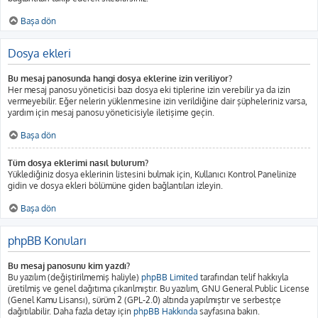
Başa dön
Dosya ekleri
Bu mesaj panosunda hangi dosya eklerine izin veriliyor?
Her mesaj panosu yöneticisi bazı dosya eki tiplerine izin verebilir ya da izin
vermeyebilir. Eğer nelerin yüklenmesine izin verildiğine dair şüpheleriniz varsa,
yardım için mesaj panosu yöneticisiyle iletişime geçin.
Başa dön
Tüm dosya eklerimi nasıl bulurum?
Yüklediğiniz dosya eklerinin listesini bulmak için, Kullanıcı Kontrol Panelinize
gidin ve dosya ekleri bölümüne giden bağlantıları izleyin.
Başa dön
phpBB Konuları
Bu mesaj panosunu kim yazdı?
Bu yazılım (değiştirilmemiş haliyle)
phpBB Limited
tarafından telif hakkıyla
üretilmiş ve genel dağıtıma çıkarılmıştır. Bu yazılım, GNU General Public License
(Genel Kamu Lisansı), sürüm 2 (GPL-2.0) altında yapılmıştır ve serbestçe
dağıtılabilir. Daha fazla detay için
phpBB Hakkında
sayfasına bakın.