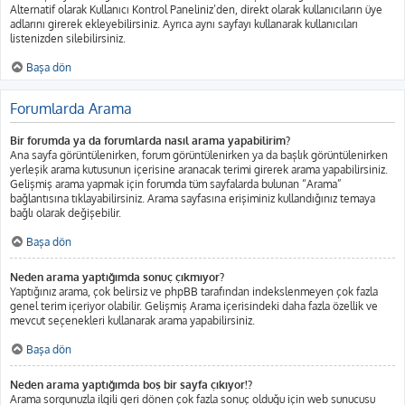
Alternatif olarak Kullanıcı Kontrol Paneliniz’den, direkt olarak kullanıcıların üye
adlarını girerek ekleyebilirsiniz. Ayrıca aynı sayfayı kullanarak kullanıcıları
listenizden silebilirsiniz.
Başa dön
Forumlarda Arama
Bir forumda ya da forumlarda nasıl arama yapabilirim?
Ana sayfa görüntülenirken, forum görüntülenirken ya da başlık görüntülenirken
yerleşik arama kutusunun içerisine aranacak terimi girerek arama yapabilirsiniz.
Gelişmiş arama yapmak için forumda tüm sayfalarda bulunan “Arama”
bağlantısına tıklayabilirsiniz. Arama sayfasına erişiminiz kullandığınız temaya
bağlı olarak değişebilir.
Başa dön
Neden arama yaptığımda sonuç çıkmıyor?
Yaptığınız arama, çok belirsiz ve phpBB tarafından indekslenmeyen çok fazla
genel terim içeriyor olabilir. Gelişmiş Arama içerisindeki daha fazla özellik ve
mevcut seçenekleri kullanarak arama yapabilirsiniz.
Başa dön
Neden arama yaptığımda boş bir sayfa çıkıyor!?
Arama sorgunuzla ilgili geri dönen çok fazla sonuç olduğu için web sunucusu