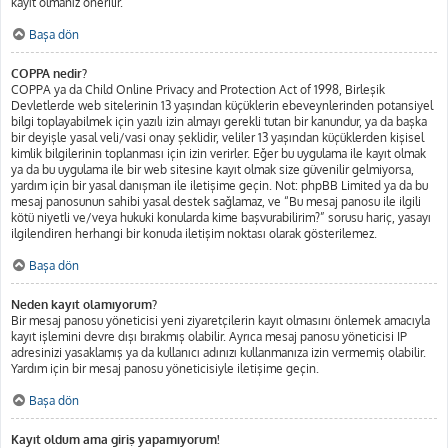
kayıt olmanız önerilir.
Başa dön
COPPA nedir?
COPPA ya da Child Online Privacy and Protection Act of 1998, Birleşik
Devletlerde web sitelerinin 13 yaşından küçüklerin ebeveynlerinden potansiyel
bilgi toplayabilmek için yazılı izin almayı gerekli tutan bir kanundur, ya da başka
bir deyişle yasal veli/vasi onay şeklidir, veliler 13 yaşından küçüklerden kişisel
kimlik bilgilerinin toplanması için izin verirler. Eğer bu uygulama ile kayıt olmak
ya da bu uygulama ile bir web sitesine kayıt olmak size güvenilir gelmiyorsa,
yardım için bir yasal danışman ile iletişime geçin. Not: phpBB Limited ya da bu
mesaj panosunun sahibi yasal destek sağlamaz, ve “Bu mesaj panosu ile ilgili
kötü niyetli ve/veya hukuki konularda kime başvurabilirim?” sorusu hariç, yasayı
ilgilendiren herhangi bir konuda iletişim noktası olarak gösterilemez.
Başa dön
Neden kayıt olamıyorum?
Bir mesaj panosu yöneticisi yeni ziyaretçilerin kayıt olmasını önlemek amacıyla
kayıt işlemini devre dışı bırakmış olabilir. Ayrıca mesaj panosu yöneticisi IP
adresinizi yasaklamış ya da kullanıcı adınızı kullanmanıza izin vermemiş olabilir.
Yardım için bir mesaj panosu yöneticisiyle iletişime geçin.
Başa dön
Kayıt oldum ama giriş yapamıyorum!