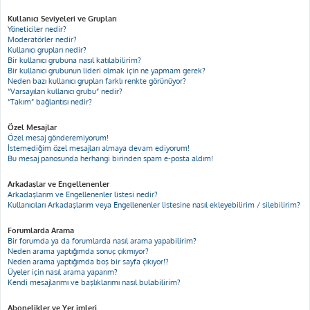
Kullanıcı Seviyeleri ve Grupları
Yöneticiler nedir?
Moderatörler nedir?
Kullanıcı grupları nedir?
Bir kullanıcı grubuna nasıl katılabilirim?
Bir kullanıcı grubunun lideri olmak için ne yapmam gerek?
Neden bazı kullanıcı grupları farklı renkte görünüyor?
“Varsayılan kullanıcı grubu” nedir?
“Takım” bağlantısı nedir?
Özel Mesajlar
Özel mesaj gönderemiyorum!
İstemediğim özel mesajları almaya devam ediyorum!
Bu mesaj panosunda herhangi birinden spam e-posta aldım!
Arkadaşlar ve Engellenenler
Arkadaşlarım ve Engellenenler listesi nedir?
Kullanıcıları Arkadaşlarım veya Engellenenler listesine nasıl ekleyebilirim / silebilirim?
Forumlarda Arama
Bir forumda ya da forumlarda nasıl arama yapabilirim?
Neden arama yaptığımda sonuç çıkmıyor?
Neden arama yaptığımda boş bir sayfa çıkıyor!?
Üyeler için nasıl arama yaparım?
Kendi mesajlarımı ve başlıklarımı nasıl bulabilirim?
Abonelikler ve Yer imleri