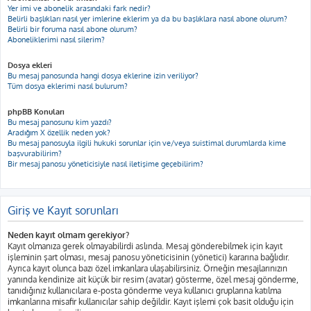
Yer imi ve abonelik arasındaki fark nedir?
Belirli başlıkları nasıl yer imlerine eklerim ya da bu başlıklara nasıl abone olurum?
Belirli bir foruma nasıl abone olurum?
Aboneliklerimi nasıl silerim?
Dosya ekleri
Bu mesaj panosunda hangi dosya eklerine izin veriliyor?
Tüm dosya eklerimi nasıl bulurum?
phpBB Konuları
Bu mesaj panosunu kim yazdı?
Aradığım X özellik neden yok?
Bu mesaj panosuyla ilgili hukuki sorunlar için ve/veya suistimal durumlarda kime
başvurabilirim?
Bir mesaj panosu yöneticisiyle nasıl iletişime geçebilirim?
Giriş ve Kayıt sorunları
Neden kayıt olmam gerekiyor?
Kayıt olmanıza gerek olmayabilirdi aslında. Mesaj gönderebilmek için kayıt
işleminin şart olması, mesaj panosu yöneticisinin (yönetici) kararına bağlıdır.
Ayrıca kayıt olunca bazı özel imkanlara ulaşabilirsiniz. Örneğin mesajlarınızın
yanında kendinize ait küçük bir resim (avatar) gösterme, özel mesaj gönderme,
tanıdığınız kullanıcılara e-posta gönderme veya kullanıcı gruplarına katılma
imkanlarına misafir kullanıcılar sahip değildir. Kayıt işlemi çok basit olduğu için