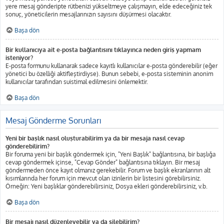
yere mesaj gönderipte rütbenizi yükseltmeye çalışmayın, elde edeceğiniz tek
sonuç, yöneticilerin mesajlarınızın sayısını düşürmesi olacaktır.
Başa dön
Bir kullanıcıya ait e-posta bağlantısını tıklayınca neden giriş yapmam
isteniyor?
E-posta formunu kullanarak sadece kayıtlı kullanıcılar e-posta gönderebilir (eğer
yönetici bu özelliği aktifleştirdiyse). Bunun sebebi, e-posta sisteminin anonim
kullanıcılar tarafından suistimal edilmesini önlemektir.
Başa dön
Mesaj Gönderme Sorunları
Yeni bir başlık nasıl oluşturabilirim ya da bir mesaja nasıl cevap
gönderebilirim?
Bir foruma yeni bir başlık göndermek için, "Yeni Başlık" bağlantısına, bir başlığa
cevap göndermek içinse, "Cevap Gönder" bağlantısına tıklayın. Bir mesaj
göndermeden önce kayıt olmanız gerekebilir. Forum ve başlık ekranlarının alt
kısımlarında her forum için mevcut olan izinlerin bir listesini görebilirsiniz.
Örneğin: Yeni başlıklar gönderebilirsiniz, Dosya ekleri gönderebilirsiniz, v.b.
Başa dön
Bir mesajı nasıl düzenleyebilir ya da silebilirim?