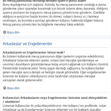
Bu mesaj panosunda herhangi birinden spam e-posta aldım!
Bunu duyduğumuz için üzgünüz. Aslında, bu mesaj panosunun sunduğu e-posta
gönderme işlevi spamdan korunmak için birçok önlemi almış durumda. Aldığınız
spam e-postanın bir kopyasını mesaj panosu yöneticisine gönderin. Özellikle
aldığınız e-posta’nın başlık kısmını (to (kime), subject (konu) vs.) iletmeyi
unutmayın, bu kısımda e-postayı gönderen kullanıcı hakkında bilgiler bulunur.
Mesaj panosu yöneticileri bu bilgilerle meseleyi takip edebilir.
Başa dön
Arkadaşlar ve Engellenenler
Arkadaşlarım ve Engellenenler listesi nedir?
Bu listeleri kullanarak mesaj panosunun diğer üyelerini organize edebilirsiniz.
Arkadaşlar listenize eklenen üyeler, onlara özel mesajlar göndermeye ve
çevrimiçi durumlarını görüntülemeye kolay erişim sağlamak için Kullanıcı Kontrol
Panelinizde listelenecektir. Tema uygun desteği sağlıyorsa, bu kullanıcılardan
gelen mesajlar ayrıca detaylı ve belirgin olarak görünebilir. Eğer engellenenler
listenize bir kullanıcı eklediyseniz onlar tarafından oluşturulan mesajlar
varsayılan olarak gizlenecektir.
Başa dön
Kullanıcıları Arkadaşlarım veya Engellenenler listesine nasıl ekleyebilirim
/ silebilirim?
Listenize kullanıcıları iki yolla ekleyebilirsiniz. Her kullanıcı’nın profilinde, onları
Arkadaşlar ya da Engellenenler listenize eklemek için bir bağlantı olacaktır.