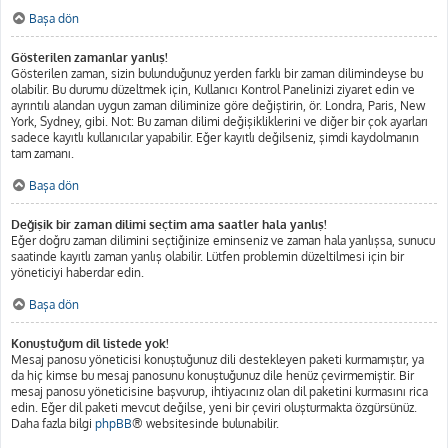
Başa dön
Gösterilen zamanlar yanlış!
Gösterilen zaman, sizin bulunduğunuz yerden farklı bir zaman dilimindeyse bu
olabilir. Bu durumu düzeltmek için, Kullanıcı Kontrol Panelinizi ziyaret edin ve
ayrıntılı alandan uygun zaman diliminize göre değiştirin, ör. Londra, Paris, New
York, Sydney, gibi. Not: Bu zaman dilimi değişikliklerini ve diğer bir çok ayarları
sadece kayıtlı kullanıcılar yapabilir. Eğer kayıtlı değilseniz, şimdi kaydolmanın
tam zamanı.
Başa dön
Değişik bir zaman dilimi seçtim ama saatler hala yanlış!
Eğer doğru zaman dilimini seçtiğinize eminseniz ve zaman hala yanlışsa, sunucu
saatinde kayıtlı zaman yanlış olabilir. Lütfen problemin düzeltilmesi için bir
yöneticiyi haberdar edin.
Başa dön
Konuştuğum dil listede yok!
Mesaj panosu yöneticisi konuştuğunuz dili destekleyen paketi kurmamıştır, ya
da hiç kimse bu mesaj panosunu konuştuğunuz dile henüz çevirmemiştir. Bir
mesaj panosu yöneticisine başvurup, ihtiyacınız olan dil paketini kurmasını rica
edin. Eğer dil paketi mevcut değilse, yeni bir çeviri oluşturmakta özgürsünüz.
Daha fazla bilgi
phpBB
® websitesinde bulunabilir.