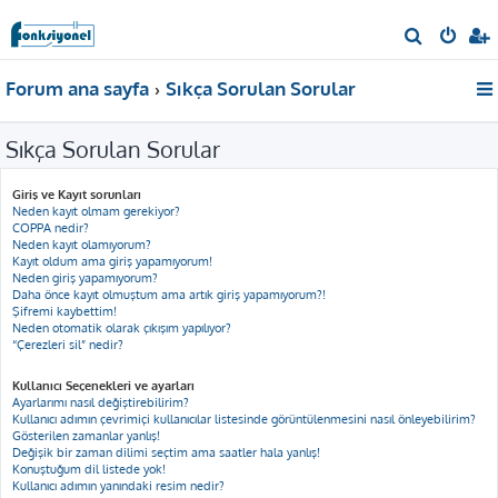
A
r
Forum ana sayfa
Sıkça Sorulan Sorular
a
Sıkça Sorulan Sorular
Giriş ve Kayıt sorunları
Neden kayıt olmam gerekiyor?
COPPA nedir?
Neden kayıt olamıyorum?
Kayıt oldum ama giriş yapamıyorum!
Neden giriş yapamıyorum?
Daha önce kayıt olmuştum ama artık giriş yapamıyorum?!
Şifremi kaybettim!
Neden otomatik olarak çıkışım yapılıyor?
“Çerezleri sil” nedir?
Kullanıcı Seçenekleri ve ayarları
Ayarlarımı nasıl değiştirebilirim?
Kullanıcı adımın çevrimiçi kullanıcılar listesinde görüntülenmesini nasıl önleyebilirim?
Gösterilen zamanlar yanlış!
Değişik bir zaman dilimi seçtim ama saatler hala yanlış!
Konuştuğum dil listede yok!
Kullanıcı adımın yanındaki resim nedir?