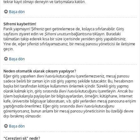
tekrar kayıt olmayı deneyin ve tartışmalara katılın.
Başa dön
Şifremi kaybettim!
Panik yapmayın! Şifreniz geri getirelemese de, kolayca sıfırlanabilir. Giriş
sayfasını ziyaret edin ve
Şifremi unuttum
bağlantısına tıklayın. Buradaki
talimatları takip ederek kısa bir süre içerisinde yeniden giriş yapabilirsiniz.
Yine de, eğer şifenizi sıfırlayamazsanız, bir mesaj panosu yöneticisi ile iletişime
geçin.
Başa dön
Neden otomatik olarak çıkışım yapılıyor?
Eğer giriş yaparken
Beni hatırla
kutucuğunu işaretlemezseniz, mesaj panosu
sadece belirli bir zaman için sizi giriş yapmış şekilde tutacaktır. Bu, hesabınızın
başka biri tarafından kötüye kullanımını önlemek içindir. Sürekli giriş yapmış
olarak kalmak için, giriş sırasında
Beni hatırla
kutucuğunu işaretleyin. Ancak bu
işlem başkalarıyla paylaşılan bir bilgisayarlardan, örneğin; kütüphane, internet
kafe, üniversite bilgisayar laboratuarı, v.b. gibi yerlerden mesaj panosuna erişim
yaptığınızda önerilmez. Eğer giriş sırasında
Beni hatırla
kutucuğunu
göremiyorsanız, bunun anlamı bir mesaj panosu yöneticisinin bu özelliği devre
dışı bırakmış olmasıdır.
Başa dön
“Çerezleri sil” nedir?