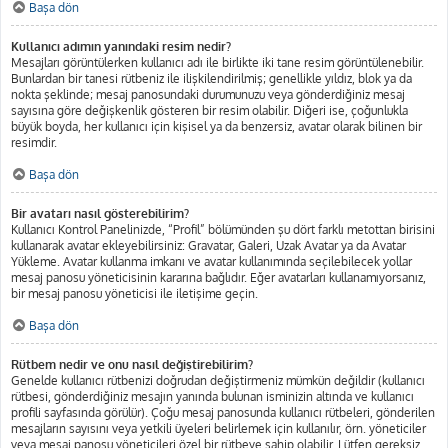
Başa dön
Kullanıcı adımın yanındaki resim nedir?
Mesajları görüntülerken kullanıcı adı ile birlikte iki tane resim görüntülenebilir.
Bunlardan bir tanesi rütbeniz ile ilişkilendirilmiş; genellikle yıldız, blok ya da
nokta şeklinde; mesaj panosundaki durumunuzu veya gönderdiğiniz mesaj
sayısına göre değişkenlik gösteren bir resim olabilir. Diğeri ise, çoğunlukla
büyük boyda, her kullanıcı için kişisel ya da benzersiz, avatar olarak bilinen bir
resimdir.
Başa dön
Bir avatarı nasıl gösterebilirim?
Kullanıcı Kontrol Panelinizde, “Profil” bölümünden şu dört farklı metottan birisini
kullanarak avatar ekleyebilirsiniz: Gravatar, Galeri, Uzak Avatar ya da Avatar
Yükleme. Avatar kullanma imkanı ve avatar kullanımında seçilebilecek yollar
mesaj panosu yöneticisinin kararına bağlıdır. Eğer avatarları kullanamıyorsanız,
bir mesaj panosu yöneticisi ile iletişime geçin.
Başa dön
Rütbem nedir ve onu nasıl değiştirebilirim?
Genelde kullanıcı rütbenizi doğrudan değiştirmeniz mümkün değildir (kullanıcı
rütbesi, gönderdiğiniz mesajın yanında bulunan isminizin altında ve kullanıcı
profili sayfasında görülür). Çoğu mesaj panosunda kullanıcı rütbeleri, gönderilen
mesajların sayısını veya yetkili üyeleri belirlemek için kullanılır, örn. yöneticiler
veya mesaj panosu yöneticileri özel bir rütbeye sahip olabilir. Lütfen gereksiz