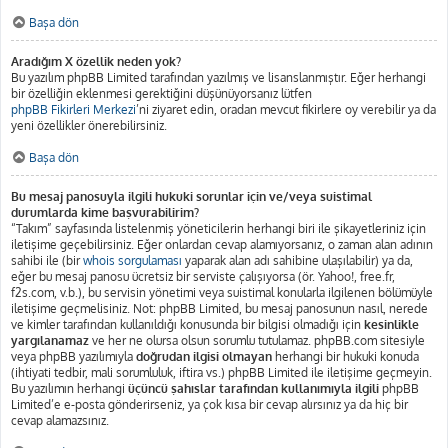
Başa dön
Aradığım X özellik neden yok?
Bu yazılım phpBB Limited tarafından yazılmış ve lisanslanmıştır. Eğer herhangi
bir özelliğin eklenmesi gerektiğini düşünüyorsanız lütfen
phpBB Fikirleri Merkezi
’ni ziyaret edin, oradan mevcut fikirlere oy verebilir ya da
yeni özellikler önerebilirsiniz.
Başa dön
Bu mesaj panosuyla ilgili hukuki sorunlar için ve/veya suistimal
durumlarda kime başvurabilirim?
“Takım” sayfasında listelenmiş yöneticilerin herhangi biri ile şikayetleriniz için
iletişime geçebilirsiniz. Eğer onlardan cevap alamıyorsanız, o zaman alan adının
sahibi ile (bir
whois sorgulaması
yaparak alan adı sahibine ulaşılabilir) ya da,
eğer bu mesaj panosu ücretsiz bir serviste çalışıyorsa (ör. Yahoo!, free.fr,
f2s.com, v.b.), bu servisin yönetimi veya suistimal konularla ilgilenen bölümüyle
iletişime geçmelisiniz. Not: phpBB Limited, bu mesaj panosunun nasıl, nerede
ve kimler tarafından kullanıldığı konusunda bir bilgisi olmadığı için
kesinlikle
yargılanamaz
ve her ne olursa olsun sorumlu tutulamaz. phpBB.com sitesiyle
veya phpBB yazılımıyla
doğrudan ilgisi olmayan
herhangi bir hukuki konuda
(ihtiyati tedbir, mali sorumluluk, iftira vs.) phpBB Limited ile iletişime geçmeyin.
Bu yazılımın herhangi
üçüncü şahıslar tarafından kullanımıyla ilgili
phpBB
Limited’e e-posta gönderirseniz, ya çok kısa bir cevap alırsınız ya da hiç bir
cevap alamazsınız.