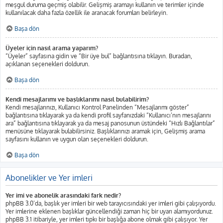
meşgul duruma geçmiş olabilir. Gelişmiş aramayı kullanın ve terimler içinde
kullanılacak daha fazla özellik ile aranacak forumları belirleyin.
Başa dön
Üyeler için nasıl arama yaparım?
“Üyeler” sayfasına gidin ve “Bir üye bul” bağlantısına tıklayın. Buradan,
açıklanan seçenekleri doldurun.
Başa dön
Kendi mesajlarımı ve başlıklarımı nasıl bulabilirim?
Kendi mesajlarınızı, Kullanıcı Kontrol Panelinden “Mesajlarımı göster”
bağlantısına tıklayarak ya da kendi profil sayfanızdaki “Kullanıcı’nın mesajlarını
ara” bağlantısına tıklayarak ya da mesaj panosunun üstündeki “Hızlı Bağlantılar”
menüsüne tıklayarak bulabilirsiniz. Başlıklarınızı aramak için, Gelişmiş arama
sayfasını kullanın ve uygun olan seçenekleri doldurun.
Başa dön
Abonelikler ve Yer imleri
Yer imi ve abonelik arasındaki fark nedir?
phpBB 3.0’da, başlık yer imleri bir web tarayıcısındaki yer imleri gibi çalışıyordu.
Yer imlerine eklenen başlıklar güncellendiği zaman hiç bir uyarı alamıyordunuz.
phpBB 3.1 itibariyle, yer imleri tıpkı bir başlığa abone olmak gibi çalışıyor. Yer