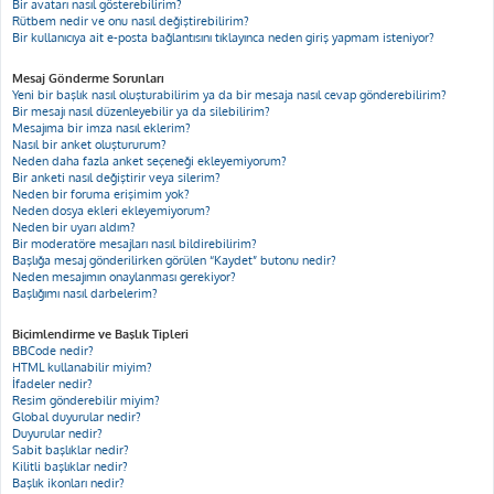
Bir avatarı nasıl gösterebilirim?
Rütbem nedir ve onu nasıl değiştirebilirim?
Bir kullanıcıya ait e-posta bağlantısını tıklayınca neden giriş yapmam isteniyor?
Mesaj Gönderme Sorunları
Yeni bir başlık nasıl oluşturabilirim ya da bir mesaja nasıl cevap gönderebilirim?
Bir mesajı nasıl düzenleyebilir ya da silebilirim?
Mesajıma bir imza nasıl eklerim?
Nasıl bir anket oluştururum?
Neden daha fazla anket seçeneği ekleyemiyorum?
Bir anketi nasıl değiştirir veya silerim?
Neden bir foruma erişimim yok?
Neden dosya ekleri ekleyemiyorum?
Neden bir uyarı aldım?
Bir moderatöre mesajları nasıl bildirebilirim?
Başlığa mesaj gönderilirken görülen “Kaydet” butonu nedir?
Neden mesajımın onaylanması gerekiyor?
Başlığımı nasıl darbelerim?
Biçimlendirme ve Başlık Tipleri
BBCode nedir?
HTML kullanabilir miyim?
İfadeler nedir?
Resim gönderebilir miyim?
Global duyurular nedir?
Duyurular nedir?
Sabit başlıklar nedir?
Kilitli başlıklar nedir?
Başlık ikonları nedir?