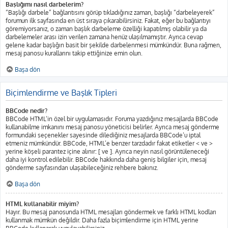
Başlığımı nasıl darbelerim?
“Başlığı darbele” bağlantısını görüp tıkladığınız zaman, başlığı “darbeleyerek”
forumun ilk sayfasında en üst sıraya çıkarabilirsiniz. Fakat, eğer bu bağlantıyı
göremiyorsanız, o zaman başlık darbeleme özelliği kapatılmış olabilir ya da
darbelemeler arası izin verilen zamana henüz ulaşılmamıştır. Ayrıca cevap
gelene kadar başlığın basit bir şekilde darbelenmesi mümkündür. Buna rağmen,
mesaj panosu kurallarını takip ettiğinize emin olun.
Başa dön
Biçimlendirme ve Başlık Tipleri
BBCode nedir?
BBCode HTML’in özel bir uygulamasıdır. Foruma yazdığınız mesajlarda BBCode
kullanabilme imkanını mesaj panosu yöneticisi belirler. Ayrıca mesaj gönderme
formundaki seçenekler sayesinde dilediğiniz mesajlarda BBCode’u iptal
etmeniz mümkündür. BBCode, HTML’e benzer tarzdadır fakat etiketler < ve >
yerine köşeli parantez içine alınır: [ ve ]. Ayrıca neyin nasıl görüntüleneceği
daha iyi kontrol edilebilir. BBCode hakkında daha geniş bilgiler için, mesaj
gönderme sayfasından ulaşabileceğiniz rehbere bakınız.
Başa dön
HTML kullanabilir miyim?
Hayır. Bu mesaj panosunda HTML mesajları göndermek ve farklı HTML kodları
kullanmak mümkün değildir. Daha fazla biçimlendirme için HTML yerine