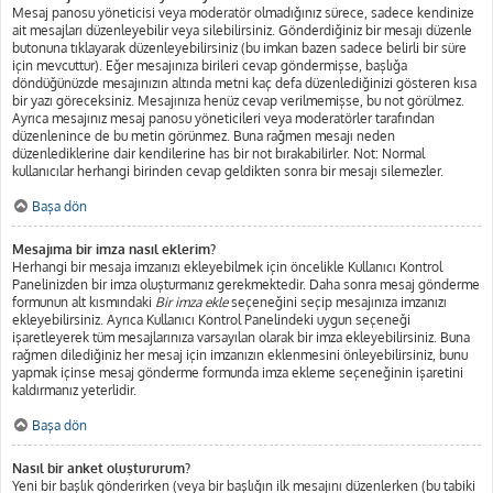
Mesaj panosu yöneticisi veya moderatör olmadığınız sürece, sadece kendinize
ait mesajları düzenleyebilir veya silebilirsiniz. Gönderdiğiniz bir mesajı düzenle
butonuna tıklayarak düzenleyebilirsiniz (bu imkan bazen sadece belirli bir süre
için mevcuttur). Eğer mesajınıza birileri cevap göndermişse, başlığa
döndüğünüzde mesajınızın altında metni kaç defa düzenlediğinizi gösteren kısa
bir yazı göreceksiniz. Mesajınıza henüz cevap verilmemişse, bu not görülmez.
Ayrıca mesajınız mesaj panosu yöneticileri veya moderatörler tarafından
düzenlenince de bu metin görünmez. Buna rağmen mesajı neden
düzenlediklerine dair kendilerine has bir not bırakabilirler. Not: Normal
kullanıcılar herhangi birinden cevap geldikten sonra bir mesajı silemezler.
Başa dön
Mesajıma bir imza nasıl eklerim?
Herhangi bir mesaja imzanızı ekleyebilmek için öncelikle Kullanıcı Kontrol
Panelinizden bir imza oluşturmanız gerekmektedir. Daha sonra mesaj gönderme
formunun alt kısmındaki
Bir imza ekle
seçeneğini seçip mesajınıza imzanızı
ekleyebilirsiniz. Ayrıca Kullanıcı Kontrol Panelindeki uygun seçeneği
işaretleyerek tüm mesajlarınıza varsayılan olarak bir imza ekleyebilirsiniz. Buna
rağmen dilediğiniz her mesaj için imzanızın eklenmesini önleyebilirsiniz, bunu
yapmak içinse mesaj gönderme formunda imza ekleme seçeneğinin işaretini
kaldırmanız yeterlidir.
Başa dön
Nasıl bir anket oluştururum?
Yeni bir başlık gönderirken (veya bir başlığın ilk mesajını düzenlerken (bu tabiki