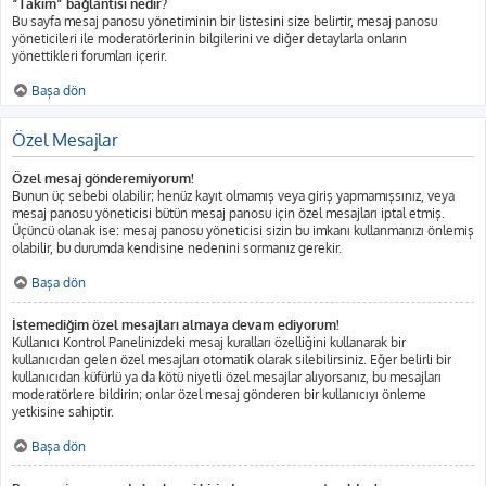
“Takım” bağlantısı nedir?
Bu sayfa mesaj panosu yönetiminin bir listesini size belirtir, mesaj panosu
yöneticileri ile moderatörlerinin bilgilerini ve diğer detaylarla onların
yönettikleri forumları içerir.
Başa dön
Özel Mesajlar
Özel mesaj gönderemiyorum!
Bunun üç sebebi olabilir; henüz kayıt olmamış veya giriş yapmamışsınız, veya
mesaj panosu yöneticisi bütün mesaj panosu için özel mesajları iptal etmiş.
Üçüncü olanak ise: mesaj panosu yöneticisi sizin bu imkanı kullanmanızı önlemiş
olabilir, bu durumda kendisine nedenini sormanız gerekir.
Başa dön
İstemediğim özel mesajları almaya devam ediyorum!
Kullanıcı Kontrol Panelinizdeki mesaj kuralları özelliğini kullanarak bir
kullanıcıdan gelen özel mesajları otomatik olarak silebilirsiniz. Eğer belirli bir
kullanıcıdan küfürlü ya da kötü niyetli özel mesajlar alıyorsanız, bu mesajları
moderatörlere bildirin; onlar özel mesaj gönderen bir kullanıcıyı önleme
yetkisine sahiptir.
Başa dön