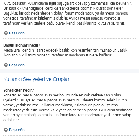
Kilitli başlıklar, kullanıcıların ilgili başlığa artık cevap yazamaması için belirlenir.
Bir başlık kilitlendiğinde içerdikleri anketlerde otomatik olarak sona erer.
Başlıklar, bir çok nedenlerden dolayı forum moderatörü ya da mesaj panosu
yöneticisi tarafından kilitlenmiş olabilir. Ayrıca mesaj panosu yöneticisi
tarafından verilen izinlere bağlı olarak kendi başlıklarınızı kilitleyebilirsiniz.
Başa dön
Başlık ikonları nedir?
Mesajlara, içeriğini işaret edecek başlık ikon resimleri tanımlanabilir. Başlık
ikonlarının kullanımı yönetici tarafından ayarlanan izinlere bağlıdır.
Başa dön
Kullanıcı Seviyeleri ve Grupları
Yöneticiler nedir?
Yöneticiler, mesaj panosunun her bölümünde en çok yetkiye sahip olan
üyelerdir. Bu üyeler, mesaj panosunun her türlü işlevini kontrol edebilir: izin
verme, yetkilendirme, kullanıcı yasaklama, kullanıcı grupları oluşturma,
moderatör yetkilerini verme vs. Ayrıca onlar mesaj panosu kurucusu tarafından
verilen ayarlara bağlı olarak bütün forumlarda tam moderatör yetkilerine sahip
olabilirler.
Başa dön