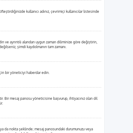
eştirdiğinizde kullanıcı adınız, çevrimiçi kullanıcılar listesinde
din ve ayrıntılı alandan uygun zaman diliminize göre değiştirin,
tlı değilseniz, şimdi kaydolmanın tam zamanı.
in bir yöneticiyi haberdar edin.
 Bir mesaj panosu yöneticisine başvurup, ihtiyacınız olan dil
r.
, blok ya da nokta şeklinde; mesaj panosundaki durumunuzu veya