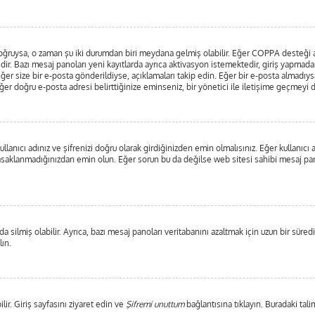
ar doğruysa, o zaman şu iki durumdan biri meydana gelmiş olabilir. Eğer COPPA desteği
edir. Bazı mesaj panoları yeni kayıtlarda ayrıca aktivasyon istemektedir, giriş yapma
ğer size bir e-posta gönderildiyse, açıklamaları takip edin. Eğer bir e-posta almadıysan
 Eğer doğru e-posta adresi belirttiğinize eminseniz, bir yönetici ile iletişime geçmeyi
lanıcı adınız ve şifrenizi doğru olarak girdiğinizden emin olmalısınız. Eğer kullanıc
saklanmadığınızdan emin olun. Eğer sorun bu da değilse web sitesi sahibi mesaj pano
 silmiş olabilir. Ayrıca, bazı mesaj panoları veritabanını azaltmak için uzun bir süredi
lın.
lir. Giriş sayfasını ziyaret edin ve
Şifremi unuttum
bağlantısına tıklayın. Buradaki tali