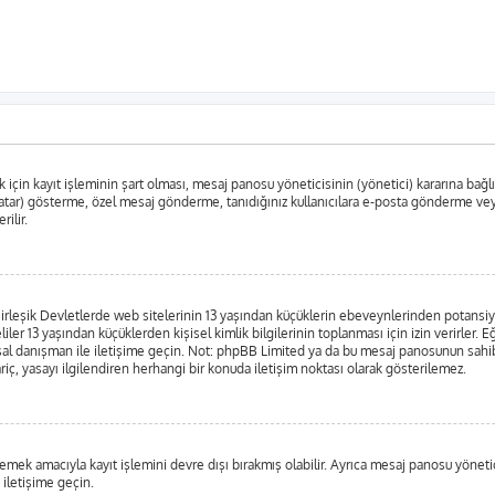
in kayıt işleminin şart olması, mesaj panosu yöneticisinin (yönetici) kararına bağlıdır
tar) gösterme, özel mesaj gönderme, tanıdığınız kullanıcılara e-posta gönderme veya k
rilir.
leşik Devletlerde web sitelerinin 13 yaşından küçüklerin ebeveynlerinden potansiyel bi
liler 13 yaşından küçüklerden kişisel kimlik bilgilerinin toplanması için izin verirler.
yasal danışman ile iletişime geçin. Not: phpBB Limited ya da bu mesaj panosunun sahib
iç, yasayı ilgilendiren herhangi bir konuda iletişim noktası olarak gösterilemez.
emek amacıyla kayıt işlemini devre dışı bırakmış olabilir. Ayrıca mesaj panosu yönetici
 iletişime geçin.