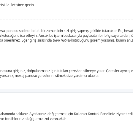
si ile iletişime geçin.
j panosu sadece belirli bir zaman için sizi giriş yapmış şekilde tutacaktır. Bu, hesab
a
kutucuğunu işaretleyin. Ancak bu işlem başkalarıyla paylaşılan bir bilgisayarlardan, 
da önerilmez. Eğer giriş sırasında
Beni hatırla
kutucuğunu göremiyorsanız, bunun anlam
anosuna girişiniz, doğrulanmanız için tutulan çerezleri silmeye yarar. Çerezler ayrıca
şıyorsanız, mesaj panosu çerezlerini silmek size yardımcı olabilir.
tabanında saklanır. Ayarlarınızı değiştirmek için Kullanıcı Kontrol Panelinizi ziyaret edi
 ve tercihlerinizi değiştirme izni verecektir.