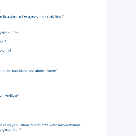
?
 listesine nasıl ekleyebilirim / silebilirim?
yapabilirim?
yor!?
bilirim?
m ya da bu başlıklara nasıl abone olurum?
in veriliyor?
için ve/veya suistimal durumlarda kime başvurabilirim?
me geçebilirim?