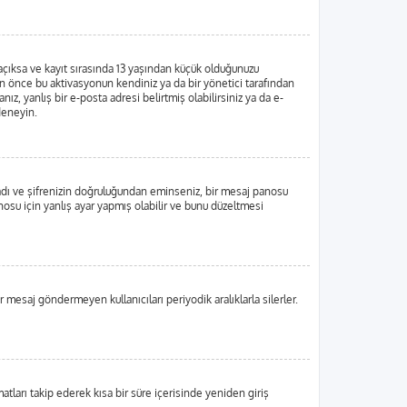
 açıksa ve kayıt sırasında 13 yaşından küçük olduğunuzu
dan önce bu aktivasyonun kendiniz ya da bir yönetici tarafından
ız, yanlış bir e-posta adresi belirtmiş olabilirsiniz ya da e-
 deneyin.
ı adı ve şifrenizin doğruluğundan eminseniz, bir mesaj panosu
su için yanlış ayar yapmış olabilir ve bunu düzeltmesi
r mesaj göndermeyen kullanıcıları periyodik aralıklarla silerler.
matları takip ederek kısa bir süre içerisinde yeniden giriş