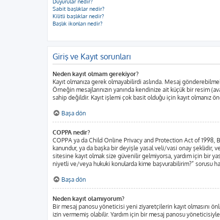
Duyurular nedir?
Sabit başlıklar nedir?
Kilitli başlıklar nedir?
Başlık ikonları nedir?
Giriş ve Kayıt sorunları
Neden kayıt olmam gerekiyor?
Kayıt olmanıza gerek olmayabilirdi aslında. Mesaj gönderebilmek iç
Örneğin mesajlarınızın yanında kendinize ait küçük bir resim (ava
sahip değildir. Kayıt işlemi çok basit olduğu için kayıt olmanız öne
Başa dön
COPPA nedir?
COPPA ya da Child Online Privacy and Protection Act of 1998, Bir
kanundur, ya da başka bir deyişle yasal veli/vasi onay şeklidir, ve
sitesine kayıt olmak size güvenilir gelmiyorsa, yardım için bir 
niyetli ve/veya hukuki konularda kime başvurabilirim?” sorusu har
Başa dön
Neden kayıt olamıyorum?
Bir mesaj panosu yöneticisi yeni ziyaretçilerin kayıt olmasını önl
izin vermemiş olabilir. Yardım için bir mesaj panosu yöneticisiyle