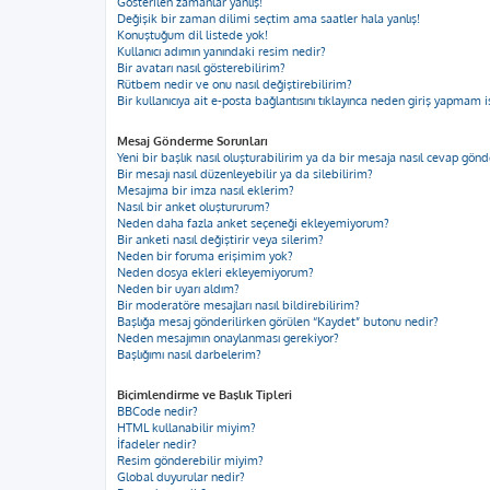
Gösterilen zamanlar yanlış!
Değişik bir zaman dilimi seçtim ama saatler hala yanlış!
Konuştuğum dil listede yok!
Kullanıcı adımın yanındaki resim nedir?
Bir avatarı nasıl gösterebilirim?
Rütbem nedir ve onu nasıl değiştirebilirim?
Bir kullanıcıya ait e-posta bağlantısını tıklayınca neden giriş yapmam i
Mesaj Gönderme Sorunları
Yeni bir başlık nasıl oluşturabilirim ya da bir mesaja nasıl cevap gön
Bir mesajı nasıl düzenleyebilir ya da silebilirim?
Mesajıma bir imza nasıl eklerim?
Nasıl bir anket oluştururum?
Neden daha fazla anket seçeneği ekleyemiyorum?
Bir anketi nasıl değiştirir veya silerim?
Neden bir foruma erişimim yok?
Neden dosya ekleri ekleyemiyorum?
Neden bir uyarı aldım?
Bir moderatöre mesajları nasıl bildirebilirim?
Başlığa mesaj gönderilirken görülen “Kaydet” butonu nedir?
Neden mesajımın onaylanması gerekiyor?
Başlığımı nasıl darbelerim?
Biçimlendirme ve Başlık Tipleri
BBCode nedir?
HTML kullanabilir miyim?
İfadeler nedir?
Resim gönderebilir miyim?
Global duyurular nedir?