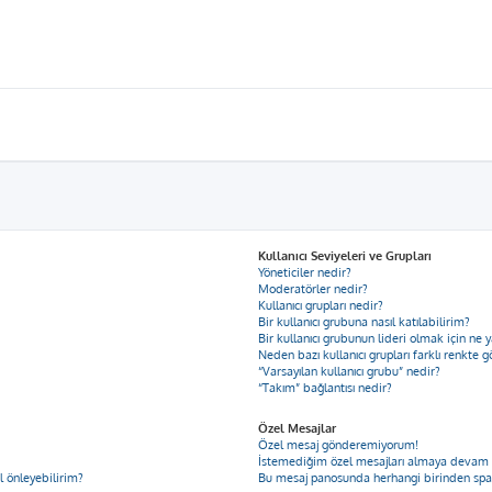
Kullanıcı Seviyeleri ve Grupları
Yöneticiler nedir?
Moderatörler nedir?
Kullanıcı grupları nedir?
Bir kullanıcı grubuna nasıl katılabilirim?
Bir kullanıcı grubunun lideri olmak için n
Neden bazı kullanıcı grupları farklı renkte 
“Varsayılan kullanıcı grubu” nedir?
“Takım” bağlantısı nedir?
Özel Mesajlar
Özel mesaj gönderemiyorum!
İstemediğim özel mesajları almaya devam
ıl önleyebilirim?
Bu mesaj panosunda herhangi birinden spa