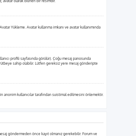
 avatar olarak bilinen bir resimdir.
 da Avatar Yükleme. Avatar kullanma imkanı ve avatar kullanımında
llanıcı profili sayfasında görülür). Çoğu mesaj panosunda
ir rütbeye sahip olabilir. Lütfen gereksiz yere mesaj gönderipte
in anonim kullanıcılar tarafından suistimal edilmesini önlemektir.
r mesaj göndermeden önce kayıt olmanız gerekebilir. Forum ve