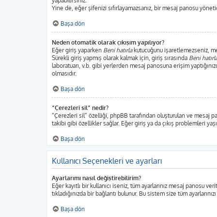
yapabilirsiniz.
Yine de, eğer şifenizi sıfırlayamazsanız, bir mesaj panosu yönetici
Başa dön
Neden otomatik olarak çıkışım yapılıyor?
Eğer giriş yaparken
Beni hatırla
kutucuğunu işaretlemezseniz, mesa
Sürekli giriş yapmış olarak kalmak için, giriş sırasında
Beni hatırl
laboratuarı, v.b. gibi yerlerden mesaj panosuna erişim yaptığınız
olmasıdır.
Başa dön
“Çerezleri sil” nedir?
“Çerezleri sil” özelliği, phpBB tarafından oluşturulan ve mesaj p
takibi gibi özellikler sağlar. Eğer giriş ya da çıkış problemleri ya
Başa dön
Kullanıcı Seçenekleri ve ayarları
Ayarlarımı nasıl değiştirebilirim?
Eğer kayıtlı bir kullanıcı iseniz, tüm ayarlarınız mesaj panosu veri
tıkladığınızda bir bağlantı bulunur. Bu sistem size tüm ayarlarınızı
Başa dön