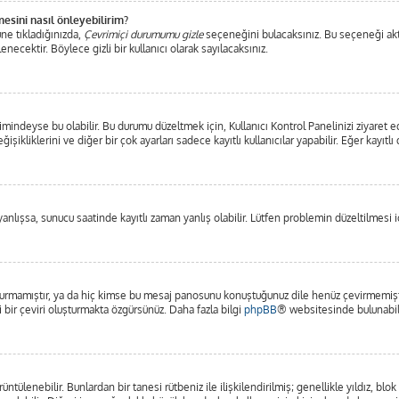
mesini nasıl önleyebilirim?
ne tıkladığınızda,
Çevrimiçi durumumu gizle
seçeneğini bulacaksınız. Bu seçeneği aktifl
ecektir. Böylece gizli bir kullanıcı olarak sayılacaksınız.
mindeyse bu olabilir. Bu durumu düzeltmek için, Kullanıcı Kontrol Panelinizi ziyaret e
işikliklerini ve diğer bir çok ayarları sadece kayıtlı kullanıcılar yapabilir. Eğer kayı
lışsa, sunucu saatinde kayıtlı zaman yanlış olabilir. Lütfen problemin düzeltilmesi iç
rmamıştır, ya da hiç kimse bu mesaj panosunu konuştuğunuz dile henüz çevirmemiştir.
i bir çeviri oluşturmakta özgürsünüz. Daha fazla bilgi
phpBB
® websitesinde bulunabili
görüntülenebilir. Bunlardan bir tanesi rütbeniz ile ilişkilendirilmiş; genellikle yıldız