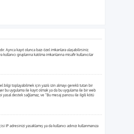
. Ayrıca kayıt olunca bazı özel imkanlara ulaşabilirsiniz.
ullanıcı gruplarına katılma imkanlarına misafir kullanıcılar
lgi toplayabilmek için yazılı izin almayı gerekli tutan bir
 Eğer bu uygulama ile kayıt olmak ya da bu uygulama ile bir web
i yasal destek sağlamaz, ve “Bu mesaj panosu ile ilgili kötü
si IP adresinizi yasaklamış ya da kullanıcı adınızı kullanmanıza