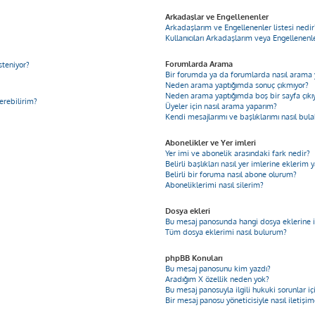
Arkadaşlar ve Engellenenler
Arkadaşlarım ve Engellenenler listesi nedir
Kullanıcıları Arkadaşlarım veya Engellenenler
Forumlarda Arama
steniyor?
Bir forumda ya da forumlarda nasıl arama 
Neden arama yaptığımda sonuç çıkmıyor?
Neden arama yaptığımda boş bir sayfa çıkı
derebilirim?
Üyeler için nasıl arama yaparım?
Kendi mesajlarımı ve başlıklarımı nasıl bula
Abonelikler ve Yer imleri
Yer imi ve abonelik arasındaki fark nedir?
Belirli başlıkları nasıl yer imlerine ekleri
Belirli bir foruma nasıl abone olurum?
Aboneliklerimi nasıl silerim?
Dosya ekleri
Bu mesaj panosunda hangi dosya eklerine iz
Tüm dosya eklerimi nasıl bulurum?
phpBB Konuları
Bu mesaj panosunu kim yazdı?
Aradığım X özellik neden yok?
Bu mesaj panosuyla ilgili hukuki sorunlar 
Bir mesaj panosu yöneticisiyle nasıl iletişi