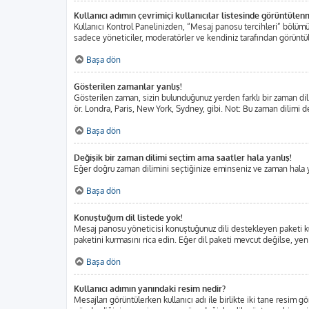
Kullanıcı adımın çevrimiçi kullanıcılar listesinde görüntülen
Kullanıcı Kontrol Panelinizden, “Mesaj panosu tercihleri” bölümü
sadece yöneticiler, moderatörler ve kendiniz tarafından görüntülen
Başa dön
Gösterilen zamanlar yanlış!
Gösterilen zaman, sizin bulunduğunuz yerden farklı bir zaman dili
ör. Londra, Paris, New York, Sydney, gibi. Not: Bu zaman dilimi değ
Başa dön
Değişik bir zaman dilimi seçtim ama saatler hala yanlış!
Eğer doğru zaman dilimini seçtiğinize eminseniz ve zaman hala yan
Başa dön
Konuştuğum dil listede yok!
Mesaj panosu yöneticisi konuştuğunuz dili destekleyen paketi ku
paketini kurmasını rica edin. Eğer dil paketi mevcut değilse, yen
Başa dön
Kullanıcı adımın yanındaki resim nedir?
Mesajları görüntülerken kullanıcı adı ile birlikte iki tane resim 