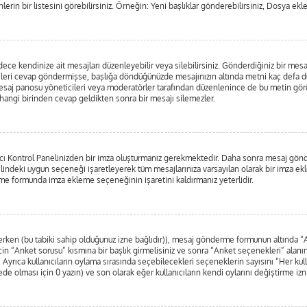
lerin bir listesini görebilirsiniz. Örneğin: Yeni başlıklar gönderebilirsiniz, Dosya ekle
e kendinize ait mesajları düzenleyebilir veya silebilirsiniz. Gönderdiğiniz bir mesa
irileri cevap göndermişse, başlığa döndüğünüzde mesajınızın altında metni kaç defa dü
esaj panosu yöneticileri veya moderatörler tarafından düzenlenince de bu metin g
erhangi birinden cevap geldikten sonra bir mesajı silemezler.
nıcı Kontrol Panelinizden bir imza oluşturmanız gerekmektedir. Daha sonra mesaj gö
nelindeki uygun seçeneği işaretleyerek tüm mesajlarınıza varsayılan olarak bir imza ek
e formunda imza ekleme seçeneğinin işaretini kaldırmanız yeterlidir.
nlerken (bu tabiki sahip olduğunuz izne bağlıdır)), mesaj gönderme formunun altında 
in “Anket sorusu” kısmına bir başlık girmelisiniz ve sonra “Anket seçenekleri” alanına
. Ayrıca kullanıcıların oylama sırasında seçebilecekleri seçeneklerin sayısını “Her kul
rede olması için 0 yazın) ve son olarak eğer kullanıcıların kendi oylarını değiştirme izn