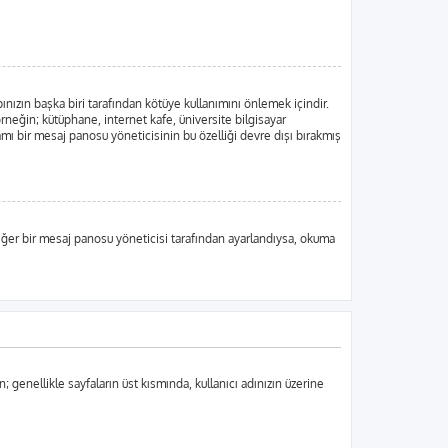
ınızın başka biri tarafından kötüye kullanımını önlemek içindir.
örneğin; kütüphane, internet kafe, üniversite bilgisayar
ı bir mesaj panosu yöneticisinin bu özelliği devre dışı bırakmış
, eğer bir mesaj panosu yöneticisi tarafından ayarlandıysa, okuma
n; genellikle sayfaların üst kısmında, kullanıcı adınızın üzerine