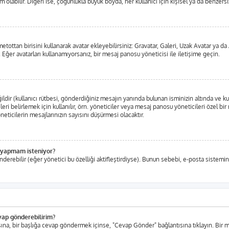
labilir. Diğeri ise, çoğunlukla büyük boyda, her kullanıcı için kişisel ya da benzersiz,
metottan birisini kullanarak avatar ekleyebilirsiniz: Gravatar, Galeri, Uzak Avatar ya
 Eğer avatarları kullanamıyorsanız, bir mesaj panosu yöneticisi ile iletişime geçin.
ir (kullanıcı rütbesi, gönderdiğiniz mesajın yanında bulunan isminizin altında ve ku
eleri belirlemek için kullanılır, örn. yöneticiler veya mesaj panosu yöneticileri özel b
ticilerin mesajlarınızın sayısını düşürmesi olacaktır.
iş yapmam isteniyor?
nderebilir (eğer yönetici bu özelliği aktifleştirdiyse). Bunun sebebi, e-posta sistemin
evap gönderebilirim?
tısına, bir başlığa cevap göndermek içinse, "Cevap Gönder" bağlantısına tıklayın. Bi