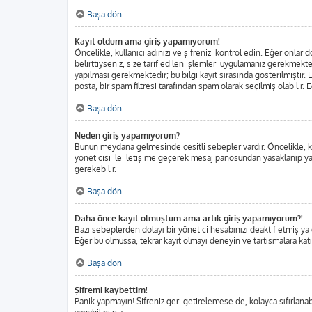
Başa dön
Kayıt oldum ama giriş yapamıyorum!
Öncelikle, kullanıcı adınızı ve şifrenizi kontrol edin. Eğer onl
belirttiyseniz, size tarif edilen işlemleri uygulamanız gerekmekt
yapılması gerekmektedir; bu bilgi kayıt sırasında gösterilmiştir. E
posta, bir spam filtresi tarafından spam olarak seçilmiş olabilir.
Başa dön
Neden giriş yapamıyorum?
Bunun meydana gelmesinde çeşitli sebepler vardır. Öncelikle, kul
yöneticisi ile iletişime geçerek mesaj panosundan yasaklanıp ya
gerekebilir.
Başa dön
Daha önce kayıt olmuştum ama artık giriş yapamıyorum?!
Bazı sebeplerden dolayı bir yönetici hesabınızı deaktif etmiş ya da
Eğer bu olmuşsa, tekrar kayıt olmayı deneyin ve tartışmalara katı
Başa dön
Şifremi kaybettim!
Panik yapmayın! Şifreniz geri getirelemese de, kolayca sıfırlanabi