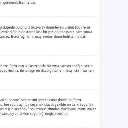
ri gönderebilirsiniz, v.b.
jı düzenle butonuna tıklayarak düzenleyebilirsiniz (bu imkan
zenlediğinizi gösteren kısa bir yazı göreceksiniz. Mesajınıza
örünmez. Buna rağmen mesajı neden düzenlediklerine dair
nderme formunun alt kısmındaki
Bir imza ekle
seçeneğini seçip
leyebilirsiniz. Buna rağmen dilediğiniz her mesaj için imzanızın
“Anket oluştur” sekmesini göreceksiniz (böyle bir formu
, her satıra ayrı bir seçenek olacak şekilde en az iki seçenek
lanıcı için seçenek” bölümünün altından ayarlayabilirsiniz, anket
i varsa oy verdikleri seçeneği değiştirebilirler.