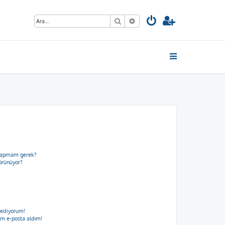
Ara
Gelişmiş arama
e yapmam gerek?
görünüyor?
 ediyorum!
m e-posta aldım!