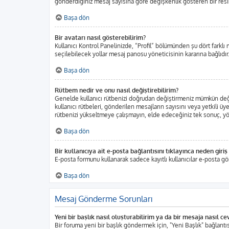
gönderdiğiniz mesaj sayısına göre değişkenlik gösteren bir resim o
Başa dön
Bir avatarı nasıl gösterebilirim?
Kullanıcı Kontrol Panelinizde, “Profil” bölümünden şu dört farklı 
seçilebilecek yollar mesaj panosu yöneticisinin kararına bağlıdır.
Başa dön
Rütbem nedir ve onu nasıl değiştirebilirim?
Genelde kullanıcı rütbenizi doğrudan değiştirmeniz mümkün değild
kullanıcı rütbeleri, gönderilen mesajların sayısını veya yetkili üy
rütbenizi yükseltmeye çalışmayın, elde edeceğiniz tek sonuç, yöne
Başa dön
Bir kullanıcıya ait e-posta bağlantısını tıklayınca neden gir
E-posta formunu kullanarak sadece kayıtlı kullanıcılar e-posta gö
Başa dön
Mesaj Gönderme Sorunları
Yeni bir başlık nasıl oluşturabilirim ya da bir mesaja nasıl c
Bir foruma yeni bir başlık göndermek için, "Yeni Başlık" bağlan