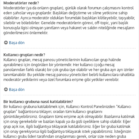
Moderatörler nedir?
Moderatörler (ya da onların grupları), günlük olarak forumun çalışmasını kontrol
eden şahıslar veya gruplardır. Başlıkları değiştirme ve silme yetkisine sahip
olabilirler. Ayrıca moderatör oldukları forumdaki başlıkları kilitleyebilir, taşıyabilir,
silebilir ve bölebilirler. Genelde moderatörlerin görevi, off-topic, yani başlık
konusuyla ilgisi olmayan yanıtların veya hakaret ve saldırı niteliğinde mesajların
gönderilmesini önlemektir.
Başa dön
Kullanıcı grupları nedir?
Kullanıcı grupları, mesaj panosu yöneticilerinin kullanıcıları grup halinde
ayırabilmesi için öngörülen bir yöntemdir. Her kullanıcı (çoğu mesaj
panolarından farklı olarak) bir çok gruba üye olabilir ve her gruba ayrı ayrı izinler
tanımlanabilir. Bu şekilde mesaj panosu yöneticileri belirli kullanıcılara rahatlıkla
moderatör yetkilerini veya özel forumlara erişme gibi yetkiler verebilir.
Başa dön
Bir kullanıcı grubuna nasıl katılabilirim?
Bir kullanıcı grubuna katılabilmek için, Kullanıcı Kontrol Panelinizden “Kullanıcı
grupları” bağlantısına tıklayın; oradan tüm kullanıcı gruplarını
görüntüleyebilirsiniz. Grupların tümü erişime açık olmayabilir. Bazılarına katılmak
için onay gerekebilir ve bazıları kapalı ya da gizli üyeliklere sahip olabilir. Eğer
grup açık ise, ilgili bağlantıya tıklayarak katılabilirsiniz. Eğer bir gruba katılmak
için onay gerekiyorsa ilgili bağlantıya tıklayarak istek yapabilirsiniz. İsteğinizin
kullanıcı grubu lideri tarafından onaylanması gerek, onlar size neden gruba