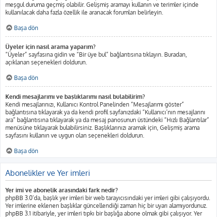
meşgul duruma geçmiş olabilir. Gelişmiş aramayı kullanın ve terimler içinde
kullanılacak daha fazla özellik ile aranacak forumları belirleyin.
Başa dön
Üyeler için nasıl arama yaparım?
“Üyeler” sayfasına gidin ve “Bir üye bul” bağlantısına tıklayın. Buradan,
açıklanan seçenekleri doldurun.
Başa dön
Kendi mesajlarımı ve başlıklarımı nasıl bulabilirim?
Kendi mesajlarınızı, Kullanıcı Kontrol Panelinden “Mesajlarımı göster”
bağlantısına tıklayarak ya da kendi profil sayfanızdaki “Kullanıcı’nın mesajlarını
ara” bağlantısına tıklayarak ya da mesaj panosunun üstündeki “Hızlı Bağlantılar”
menüsüne tıklayarak bulabilirsiniz. Başlıklarınızı aramak için, Gelişmiş arama
sayfasını kullanın ve uygun olan seçenekleri doldurun.
Başa dön
Abonelikler ve Yer imleri
Yer imi ve abonelik arasındaki fark nedir?
phpBB 3.0’da, başlık yer imleri bir web tarayıcısındaki yer imleri gibi çalışıyordu.
Yer imlerine eklenen başlıklar güncellendiği zaman hiç bir uyarı alamıyordunuz.
phpBB 3.1 itibariyle, yer imleri tıpkı bir başlığa abone olmak gibi çalışıyor. Yer