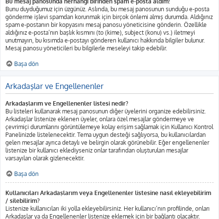
Bu mesaj panosunda herhangi birinden spam e-posta aldım!
Bunu duyduğumuz için üzgünüz. Aslında, bu mesaj panosunun sunduğu e-posta
gönderme işlevi spamdan korunmak için birçok önlemi almış durumda. Aldığınız
spam e-postanın bir kopyasını mesaj panosu yöneticisine gönderin. Özellikle
aldığınız e-posta’nın başlık kısmını (to (kime), subject (konu) vs.) iletmeyi
unutmayın, bu kısımda e-postayı gönderen kullanıcı hakkında bilgiler bulunur.
Mesaj panosu yöneticileri bu bilgilerle meseleyi takip edebilir.
Başa dön
Arkadaşlar ve Engellenenler
Arkadaşlarım ve Engellenenler listesi nedir?
Bu listeleri kullanarak mesaj panosunun diğer üyelerini organize edebilirsiniz.
Arkadaşlar listenize eklenen üyeler, onlara özel mesajlar göndermeye ve
çevrimiçi durumlarını görüntülemeye kolay erişim sağlamak için Kullanıcı Kontrol
Panelinizde listelenecektir. Tema uygun desteği sağlıyorsa, bu kullanıcılardan
gelen mesajlar ayrıca detaylı ve belirgin olarak görünebilir. Eğer engellenenler
listenize bir kullanıcı eklediyseniz onlar tarafından oluşturulan mesajlar
varsayılan olarak gizlenecektir.
Başa dön
Kullanıcıları Arkadaşlarım veya Engellenenler listesine nasıl ekleyebilirim
/ silebilirim?
Listenize kullanıcıları iki yolla ekleyebilirsiniz. Her kullanıcı’nın profilinde, onları
Arkadaşlar ya da Engellenenler listenize eklemek için bir bağlantı olacaktır.