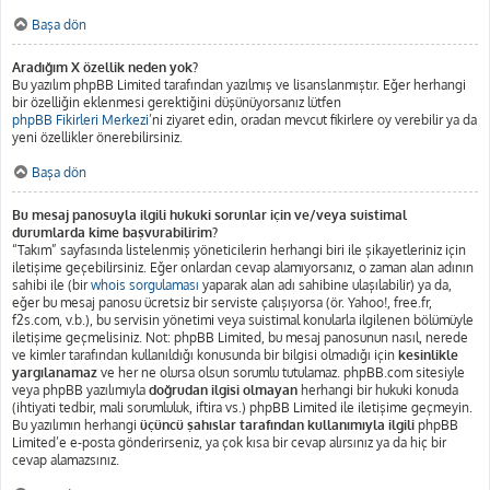
Başa dön
Aradığım X özellik neden yok?
Bu yazılım phpBB Limited tarafından yazılmış ve lisanslanmıştır. Eğer herhangi
bir özelliğin eklenmesi gerektiğini düşünüyorsanız lütfen
phpBB Fikirleri Merkezi
’ni ziyaret edin, oradan mevcut fikirlere oy verebilir ya da
yeni özellikler önerebilirsiniz.
Başa dön
Bu mesaj panosuyla ilgili hukuki sorunlar için ve/veya suistimal
durumlarda kime başvurabilirim?
“Takım” sayfasında listelenmiş yöneticilerin herhangi biri ile şikayetleriniz için
iletişime geçebilirsiniz. Eğer onlardan cevap alamıyorsanız, o zaman alan adının
sahibi ile (bir
whois sorgulaması
yaparak alan adı sahibine ulaşılabilir) ya da,
eğer bu mesaj panosu ücretsiz bir serviste çalışıyorsa (ör. Yahoo!, free.fr,
f2s.com, v.b.), bu servisin yönetimi veya suistimal konularla ilgilenen bölümüyle
iletişime geçmelisiniz. Not: phpBB Limited, bu mesaj panosunun nasıl, nerede
ve kimler tarafından kullanıldığı konusunda bir bilgisi olmadığı için
kesinlikle
yargılanamaz
ve her ne olursa olsun sorumlu tutulamaz. phpBB.com sitesiyle
veya phpBB yazılımıyla
doğrudan ilgisi olmayan
herhangi bir hukuki konuda
(ihtiyati tedbir, mali sorumluluk, iftira vs.) phpBB Limited ile iletişime geçmeyin.
Bu yazılımın herhangi
üçüncü şahıslar tarafından kullanımıyla ilgili
phpBB
Limited’e e-posta gönderirseniz, ya çok kısa bir cevap alırsınız ya da hiç bir
cevap alamazsınız.