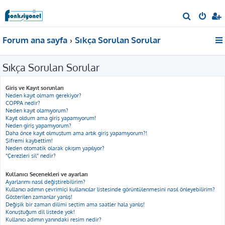
A
r
Forum ana sayfa
Sıkça Sorulan Sorular
a
Sıkça Sorulan Sorular
Giriş ve Kayıt sorunları
Neden kayıt olmam gerekiyor?
COPPA nedir?
Neden kayıt olamıyorum?
Kayıt oldum ama giriş yapamıyorum!
Neden giriş yapamıyorum?
Daha önce kayıt olmuştum ama artık giriş yapamıyorum?!
Şifremi kaybettim!
Neden otomatik olarak çıkışım yapılıyor?
“Çerezleri sil” nedir?
Kullanıcı Seçenekleri ve ayarları
Ayarlarımı nasıl değiştirebilirim?
Kullanıcı adımın çevrimiçi kullanıcılar listesinde görüntülenmesini nasıl önleyebilirim?
Gösterilen zamanlar yanlış!
Değişik bir zaman dilimi seçtim ama saatler hala yanlış!
Konuştuğum dil listede yok!
Kullanıcı adımın yanındaki resim nedir?