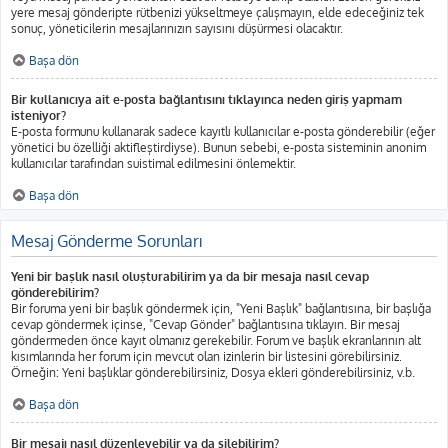
yere mesaj gönderipte rütbenizi yükseltmeye çalışmayın, elde edeceğiniz tek
sonuç, yöneticilerin mesajlarınızın sayısını düşürmesi olacaktır.
Başa dön
Bir kullanıcıya ait e-posta bağlantısını tıklayınca neden giriş yapmam
isteniyor?
E-posta formunu kullanarak sadece kayıtlı kullanıcılar e-posta gönderebilir (eğer
yönetici bu özelliği aktifleştirdiyse). Bunun sebebi, e-posta sisteminin anonim
kullanıcılar tarafından suistimal edilmesini önlemektir.
Başa dön
Mesaj Gönderme Sorunları
Yeni bir başlık nasıl oluşturabilirim ya da bir mesaja nasıl cevap
gönderebilirim?
Bir foruma yeni bir başlık göndermek için, "Yeni Başlık" bağlantısına, bir başlığa
cevap göndermek içinse, "Cevap Gönder" bağlantısına tıklayın. Bir mesaj
göndermeden önce kayıt olmanız gerekebilir. Forum ve başlık ekranlarının alt
kısımlarında her forum için mevcut olan izinlerin bir listesini görebilirsiniz.
Örneğin: Yeni başlıklar gönderebilirsiniz, Dosya ekleri gönderebilirsiniz, v.b.
Başa dön
Bir mesajı nasıl düzenleyebilir ya da silebilirim?