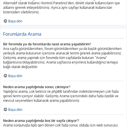
Alternatif olarak Kullanıcı Kontrol Paneliniz’den, direkt olarak kullanıcıların üye
adlarını girerek ekleyebilirsiniz. Ayrıca aynı sayfayı kullanarak kullanıcıları
listenizden silebilirsiniz.
Başa dön
Forumlarda Arama
Bir forumda ya da forumlarda nasıl arama yapabilirim?
Ana sayfa görüntülenirken, forum görüntülenirken ya da başlık görüntülenirken
yerleşik arama kutusunun içerisine aranacak terimi girerek arama yapabilirsiniz.
Gelişmiş arama yapmak için forumda tüm sayfalarda bulunan “Arama”
bağlantısına tıklayabilirsiniz. Arama sayfasına erişiminiz kullandığınız temaya
bağlı olarak değişebilir.
Başa dön
Neden arama yaptığımda sonuç çıkmıyor?
Yaptığınız arama, çok belirsiz ve phpBB tarafından indekslenmeyen çok fazla
genel terim içeriyor olabilir. Gelişmiş Arama içerisindeki daha fazla özellik ve
mevcut seçenekleri kullanarak arama yapabilirsiniz.
Başa dön
Neden arama yaptığımda boş bir sayfa çıkıyor!?
Arama sorgunuzla ilgili geri dönen çok fazla sonuç olduğu için web sunucusu