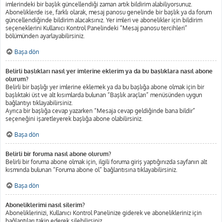
imlerindeki bir başlık güncellendiği zaman artık bildirim alabiliyorsunuz.
Aboneliklerde ise, farklı olarak, mesaj panosu genelinde bir başlık ya da forum
güncellendiğinde bildirim alacaksınız. Yer imleri ve abonelikler için bildirim
seçeneklerini Kullanıcı Kontrol Panelindeki “Mesaj panosu tercihleri”
bölümünden ayarlayabilirsiniz.
Başa dön
Belirli başlıkları nasıl yer imlerine eklerim ya da bu başlıklara nasıl abone
olurum?
Belirli bir başlığı yer imlerine eklemek ya da bu başlığa abone olmak için bir
başlıktaki üst ve alt kısımlarda bulunan “Başlık araçları” menüsünden uygun
bağlantıyı tıklayabilirsiniz.
Ayrıca bir başlığa cevap yazarken “Mesaja cevap geldiğinde bana bildir”
seçeneğini işaretleyerek başlığa abone olabilirsiniz.
Başa dön
Belirli bir foruma nasıl abone olurum?
Belirli bir foruma abone olmak için, ilgili foruma giriş yaptığınızda sayfanın alt
kısmında bulunan “Foruma abone ol” bağlantısına tıklayabilirsiniz.
Başa dön
Aboneliklerimi nasıl silerim?
Aboneliklerinizi, Kullanıcı Kontrol Panelinize giderek ve abonelikleriniz için
bağlantıları takip ederek silebilirsiniz.