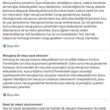
Mesaj panosu yöneticisi veya moderatör olmadığınız sürece, sadece kendinize
ait mesajları düzenleyebilir veya silebilirsiniz. Gönderdiğiniz bir mesajı düzenle
butonuna tıklayarak düzenleyebilirsiniz (bu imkan bazen sadece belirli bir süre
için mevcuttur). Eğer mesajınıza birileri cevap göndermişse, başlığa
döndüğünüzde mesajınızın altında metni kaç defa düzenlediğinizi gösteren kısa
bir yazı göreceksiniz. Mesajınıza henüz cevap verilmemişse, bu not görülmez.
Ayrıca mesajınız mesaj panosu yöneticileri veya moderatörler tarafından
düzenlenince de bu metin görünmez. Buna rağmen mesajı neden
düzenlediklerine dair kendilerine has bir not bırakabilirler. Not: Normal
kullanıcılar herhangi birinden cevap geldikten sonra bir mesajı silemezler.
Başa dön
Mesajıma bir imza nasıl eklerim?
Herhangi bir mesaja imzanızı ekleyebilmek için öncelikle Kullanıcı Kontrol
Panelinizden bir imza oluşturmanız gerekmektedir. Daha sonra mesaj gönderme
formunun alt kısmındaki
Bir imza ekle
seçeneğini seçip mesajınıza imzanızı
ekleyebilirsiniz. Ayrıca Kullanıcı Kontrol Panelindeki uygun seçeneği
işaretleyerek tüm mesajlarınıza varsayılan olarak bir imza ekleyebilirsiniz. Buna
rağmen dilediğiniz her mesaj için imzanızın eklenmesini önleyebilirsiniz, bunu
yapmak içinse mesaj gönderme formunda imza ekleme seçeneğinin işaretini
kaldırmanız yeterlidir.
Başa dön
Nasıl bir anket oluştururum?
Yeni bir başlık gönderirken (veya bir başlığın ilk mesajını düzenlerken (bu tabiki