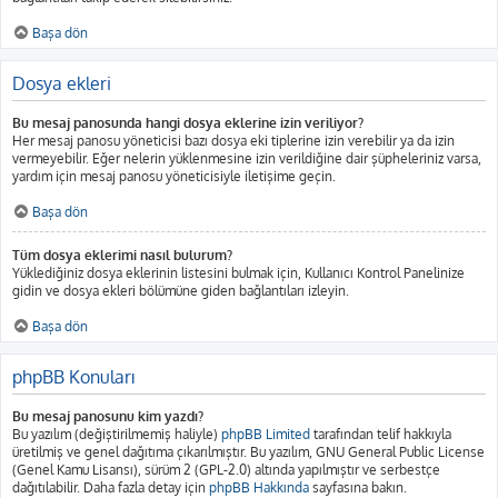
Başa dön
Dosya ekleri
Bu mesaj panosunda hangi dosya eklerine izin veriliyor?
Her mesaj panosu yöneticisi bazı dosya eki tiplerine izin verebilir ya da izin
vermeyebilir. Eğer nelerin yüklenmesine izin verildiğine dair şüpheleriniz varsa,
yardım için mesaj panosu yöneticisiyle iletişime geçin.
Başa dön
Tüm dosya eklerimi nasıl bulurum?
Yüklediğiniz dosya eklerinin listesini bulmak için, Kullanıcı Kontrol Panelinize
gidin ve dosya ekleri bölümüne giden bağlantıları izleyin.
Başa dön
phpBB Konuları
Bu mesaj panosunu kim yazdı?
Bu yazılım (değiştirilmemiş haliyle)
phpBB Limited
tarafından telif hakkıyla
üretilmiş ve genel dağıtıma çıkarılmıştır. Bu yazılım, GNU General Public License
(Genel Kamu Lisansı), sürüm 2 (GPL-2.0) altında yapılmıştır ve serbestçe
dağıtılabilir. Daha fazla detay için
phpBB Hakkında
sayfasına bakın.