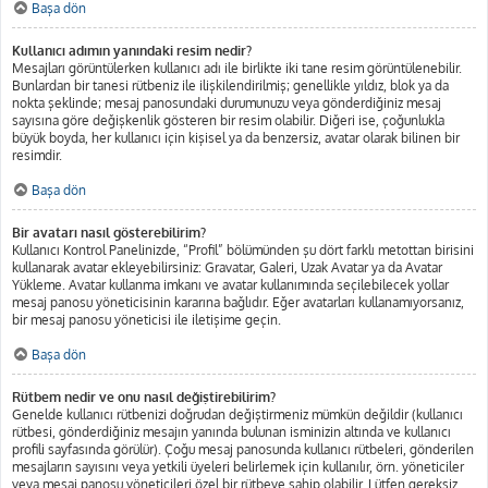
Başa dön
Kullanıcı adımın yanındaki resim nedir?
Mesajları görüntülerken kullanıcı adı ile birlikte iki tane resim görüntülenebilir.
Bunlardan bir tanesi rütbeniz ile ilişkilendirilmiş; genellikle yıldız, blok ya da
nokta şeklinde; mesaj panosundaki durumunuzu veya gönderdiğiniz mesaj
sayısına göre değişkenlik gösteren bir resim olabilir. Diğeri ise, çoğunlukla
büyük boyda, her kullanıcı için kişisel ya da benzersiz, avatar olarak bilinen bir
resimdir.
Başa dön
Bir avatarı nasıl gösterebilirim?
Kullanıcı Kontrol Panelinizde, “Profil” bölümünden şu dört farklı metottan birisini
kullanarak avatar ekleyebilirsiniz: Gravatar, Galeri, Uzak Avatar ya da Avatar
Yükleme. Avatar kullanma imkanı ve avatar kullanımında seçilebilecek yollar
mesaj panosu yöneticisinin kararına bağlıdır. Eğer avatarları kullanamıyorsanız,
bir mesaj panosu yöneticisi ile iletişime geçin.
Başa dön
Rütbem nedir ve onu nasıl değiştirebilirim?
Genelde kullanıcı rütbenizi doğrudan değiştirmeniz mümkün değildir (kullanıcı
rütbesi, gönderdiğiniz mesajın yanında bulunan isminizin altında ve kullanıcı
profili sayfasında görülür). Çoğu mesaj panosunda kullanıcı rütbeleri, gönderilen
mesajların sayısını veya yetkili üyeleri belirlemek için kullanılır, örn. yöneticiler
veya mesaj panosu yöneticileri özel bir rütbeye sahip olabilir. Lütfen gereksiz