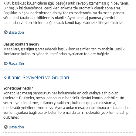
Kilitli başlıklar, kullanıcıların ilgili başlığa artık cevap yazamaması için belirlenir.
Bir başlık kilitlendiğinde içerdikleri anketlerde otomatik olarak sona erer.
Başlıklar, bir çok nedenlerden dolayı forum moderatörü ya da mesaj panosu
yöneticisi tarafından kilitlenmiş olabilir. Ayrıca mesaj panosu yöneticisi
tarafından verilen izinlere bağlı olarak kendi başlıklarınızı kilitleyebilirsiniz.
Başa dön
Başlık ikonları nedir?
Mesajlara, içeriğini işaret edecek başlık ikon resimleri tanımlanabilir. Başlık
ikonlarının kullanımı yönetici tarafından ayarlanan izinlere bağlıdır.
Başa dön
Kullanıcı Seviyeleri ve Grupları
Yöneticiler nedir?
Yöneticiler, mesaj panosunun her bölümünde en çok yetkiye sahip olan
üyelerdir. Bu üyeler, mesaj panosunun her türlü işlevini kontrol edebilir: izin
verme, yetkilendirme, kullanıcı yasaklama, kullanıcı grupları oluşturma,
moderatör yetkilerini verme vs. Ayrıca onlar mesaj panosu kurucusu tarafından
verilen ayarlara bağlı olarak bütün forumlarda tam moderatör yetkilerine sahip
olabilirler.
Başa dön