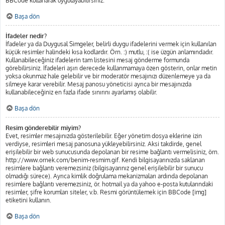
BBCode kullanarak uygulayabilirsiniz.
Başa dön
İfadeler nedir?
İfadeler ya da Duygusal Simgeler, belirli duygu ifadelerini vermek için kullanılan
küçük resimler halindeki kısa kodlardır. Örn. :) mutlu, :( ise üzgün anlamındadır.
Kullanabileceğiniz ifadelerin tam listesini mesaj gönderme formunda
görebilirsiniz. İfadeleri aşırı derecede kullanmamaya özen gösterin, onlar metin
yoksa okunmaz hale gelebilir ve bir moderatör mesajınızı düzenlemeye ya da
silmeye karar verebilir. Mesaj panosu yöneticisi ayrıca bir mesajınızda
kullanabileceğiniz en fazla ifade sınırını ayarlamış olabilir.
Başa dön
Resim gönderebilir miyim?
Evet, resimler mesajınızda gösterilebilir. Eğer yönetim dosya eklerine izin
verdiyse, resimleri mesaj panosuna yükleyebilirsiniz. Aksi takdirde, genel
erişilebilir bir web sunucusunda depolanan bir resime bağlantı vermelisiniz, örn.
http://www.ornek.com/benim-resmim.gif. Kendi bilgisayarınızda saklanan
resimlere bağlantı veremezsiniz (bilgisayarınız genel erişilebilir bir sunucu
olmadığı sürece). Ayrıca kimlik doğrulama mekanizmaları ardında depolanan
resimlere bağlantı veremezsiniz, ör. hotmail ya da yahoo e-posta kutularındaki
resimler, şifre korumları siteler, v.b. Resmi görüntülemek için BBCode [img]
etiketini kullanın.
Başa dön