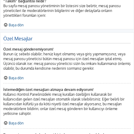
“Takım” bağlantısı nedir?
Bu sayfa mesaj panosu yönetiminin bir listesini size belirtir, mesaj panosu
yöneticileri ile moderatörlerinin bilgilerini ve diğer detaylarla onların
yönettikleri forumları içerir.
Başa dön
Özel Mesajlar
Özel mesaj gönderemiyorum!
Bunun üç sebebi olabilir; henüz kayıt olmamış veya giriş yapmamışsınız, veya
mesaj panosu yöneticisi bütün mesaj panosu için özel mesajları iptal etmiş.
Üçüncü olanak ise: mesaj panosu yöneticisi sizin bu imkanı kullanmanızı önlemiş
olabilir, bu durumda kendisine nedenini sormanız gerekir.
Başa dön
İstemediğim özel mesajları almaya devam ediyorum!
Kullanıcı Kontrol Panelinizdeki mesaj kuralları özelliğini kullanarak bir
kullanıcıdan gelen özel mesajları otomatik olarak silebilirsiniz. Eğer belirli bir
kullanıcıdan küfürlü ya da kötü niyetli özel mesajlar alıyorsanız, bu mesajları
moderatörlere bildirin; onlar özel mesaj gönderen bir kullanıcıyı önleme
yetkisine sahiptir.
Başa dön