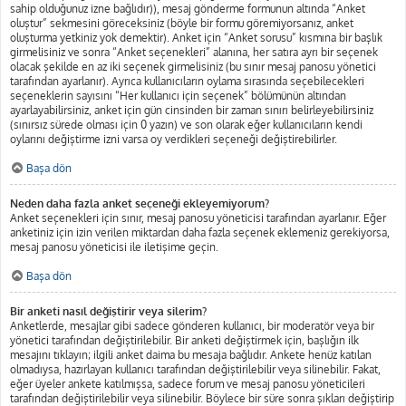
sahip olduğunuz izne bağlıdır)), mesaj gönderme formunun altında “Anket
oluştur” sekmesini göreceksiniz (böyle bir formu göremiyorsanız, anket
oluşturma yetkiniz yok demektir). Anket için “Anket sorusu” kısmına bir başlık
girmelisiniz ve sonra “Anket seçenekleri” alanına, her satıra ayrı bir seçenek
olacak şekilde en az iki seçenek girmelisiniz (bu sınır mesaj panosu yönetici
tarafından ayarlanır). Ayrıca kullanıcıların oylama sırasında seçebilecekleri
seçeneklerin sayısını “Her kullanıcı için seçenek” bölümünün altından
ayarlayabilirsiniz, anket için gün cinsinden bir zaman sınırı belirleyebilirsiniz
(sınırsız sürede olması için 0 yazın) ve son olarak eğer kullanıcıların kendi
oylarını değiştirme izni varsa oy verdikleri seçeneği değiştirebilirler.
Başa dön
Neden daha fazla anket seçeneği ekleyemiyorum?
Anket seçenekleri için sınır, mesaj panosu yöneticisi tarafından ayarlanır. Eğer
anketiniz için izin verilen miktardan daha fazla seçenek eklemeniz gerekiyorsa,
mesaj panosu yöneticisi ile iletişime geçin.
Başa dön
Bir anketi nasıl değiştirir veya silerim?
Anketlerde, mesajlar gibi sadece gönderen kullanıcı, bir moderatör veya bir
yönetici tarafından değiştirilebilir. Bir anketi değiştirmek için, başlığın ilk
mesajını tıklayın; ilgili anket daima bu mesaja bağlıdır. Ankete henüz katılan
olmadıysa, hazırlayan kullanıcı tarafından değiştirilebilir veya silinebilir. Fakat,
eğer üyeler ankete katılmışsa, sadece forum ve mesaj panosu yöneticileri
tarafından değiştirilebilir veya silinebilir. Böylece bir süre sonra şıkları değiştirip