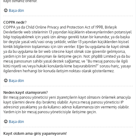
kayıt olmanız önerilir.
Başa dön
COPPA nedir?
COPPA ya da Child Online Privacy and Protection Act of 1998, Birleşik
Devletlerde web sitelerinin 13 yaşından küçüklerin ebeveynlerinden potansiyel
bilgi toplayabilmek için yazılı izin almayı gerekli tutan bir kanundur, ya da başka
bir deyişle yasal veli/vasi onay şeklidir, veliler 13 yaşından küçüklerden kişisel
kimlik bilgilerinin toplanması için izin verirler. Eğer bu uygulama ile kayıt olmak
ya da bu uygulama ile bir web sitesine kayıt olmak size güvenilir gelmiyorsa,
yardım için bir yasal danışman ile iletişime geçin. Not: phpBB Limited ya da bu
mesaj panosunun sahibi yasal destek sağlamaz, ve “Bu mesaj panosu ile ilgili
kötü niyetli ve/veya hukuki konularda kime başvurabilirim?” sorusu hariç, yasayı
ilgilendiren herhangi bir konuda iletişim noktası olarak gösterilemez.
Başa dön
Neden kayıt olamıyorum?
Bir mesaj panosu yöneticisi yeni ziyaretçilerin kayıt olmasını önlemek amacıyla
kayıt işlemini devre dışı bırakmış olabilir. Ayrıca mesaj panosu yöneticisi IP
adresinizi yasaklamış ya da kullanıcı adınızı kullanmanıza izin vermemiş olabilir.
Yardım için bir mesaj panosu yöneticisiyle iletişime geçin.
Başa dön
Kayıt oldum ama giriş yapamıyorum!