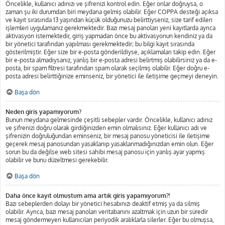
Öncelikle, kullanıcı adınızı ve şifrenizi kontrol edin. Eğer onlar doğruysa, o
zaman şu iki durumdan biri meydana gelmiş olabilir. Eğer COPPA desteği açıksa
ve kayıt sırasında 13 yaşından küçük olduğunuzu belirttiyseniz, size tarif edilen
işlemleri uygulamanız gerekmektedir. Bazı mesaj panoları yeni kayıtlarda ayrıca
aktivasyon istemektedir, giriş yapmadan önce bu aktivasyonun kendiniz ya da
bir yönetici tarafından yapılması gerekmektedir; bu bilgi kayıt sırasında
gösterilmiştir. Eğer size bir e-posta gönderildiyse, açıklamaları takip edin. Eğer
bir e-posta almadıysanız, yanlış bir e-posta adresi belirtmiş olabilirsiniz ya da e-
posta, bir spam filtresi tarafından spam olarak seçilmiş olabilir. Eğer doğru e-
posta adresi belirttiğinize eminseniz, bir yönetici ile iletişime geçmeyi deneyin.
Başa dön
Neden giriş yapamıyorum?
Bunun meydana gelmesinde çeşitli sebepler vardır. Öncelikle, kullanıcı adınız
ve şifrenizi doğru olarak girdiğinizden emin olmalısınız. Eğer kullanıcı adı ve
şifrenizin doğruluğundan eminseniz, bir mesaj panosu yöneticisi ile iletişime
geçerek mesaj panosundan yasaklanıp yasaklanmadığınızdan emin olun. Eğer
sorun bu da değilse web sitesi sahibi mesaj panosu için yanlış ayar yapmış
olabilir ve bunu düzeltmesi gerekebilir.
Başa dön
Daha önce kayıt olmuştum ama artık giriş yapamıyorum?!
Bazı sebeplerden dolayı bir yönetici hesabınızı deaktif etmiş ya da silmiş
olabilir. Ayrıca, bazı mesaj panoları veritabanını azaltmak için uzun bir süredir
mesaj göndermeyen kullanıcıları periyodik aralıklarla silerler. Eğer bu olmuşsa,