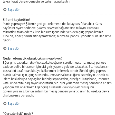
tekrar kayıt olmayı deneyin ve tartışmalara katılın.
Başa dön
Şifremi kaybettim!
Panik yapmayın! Şifreniz geri getirelemese de, kolayca sıfırlanabilir. Giriş
sayfasını ziyaret edin ve
Şifremi unuttum
bağlantısına tıklayın. Buradaki
talimatları takip ederek kısa bir süre içerisinde yeniden giriş yapabilirsiniz.
Yine de, eğer şifenizi sıfırlayamazsanız, bir mesaj panosu yöneticisi ile iletişime
geçin.
Başa dön
Neden otomatik olarak çıkışım yapılıyor?
Eğer giriş yaparken
Beni hatırla
kutucuğunu işaretlemezseniz, mesaj panosu
sadece belirli bir zaman için sizi giriş yapmış şekilde tutacaktır. Bu, hesabınızın
başka biri tarafından kötüye kullanımını önlemek içindir. Sürekli giriş yapmış
olarak kalmak için, giriş sırasında
Beni hatırla
kutucuğunu işaretleyin. Ancak bu
işlem başkalarıyla paylaşılan bir bilgisayarlardan, örneğin; kütüphane, internet
kafe, üniversite bilgisayar laboratuarı, v.b. gibi yerlerden mesaj panosuna erişim
yaptığınızda önerilmez. Eğer giriş sırasında
Beni hatırla
kutucuğunu
göremiyorsanız, bunun anlamı bir mesaj panosu yöneticisinin bu özelliği devre
dışı bırakmış olmasıdır.
Başa dön
“Çerezleri sil” nedir?