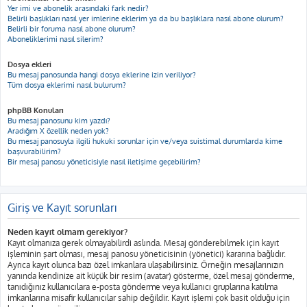
Yer imi ve abonelik arasındaki fark nedir?
Belirli başlıkları nasıl yer imlerine eklerim ya da bu başlıklara nasıl abone olurum?
Belirli bir foruma nasıl abone olurum?
Aboneliklerimi nasıl silerim?
Dosya ekleri
Bu mesaj panosunda hangi dosya eklerine izin veriliyor?
Tüm dosya eklerimi nasıl bulurum?
phpBB Konuları
Bu mesaj panosunu kim yazdı?
Aradığım X özellik neden yok?
Bu mesaj panosuyla ilgili hukuki sorunlar için ve/veya suistimal durumlarda kime
başvurabilirim?
Bir mesaj panosu yöneticisiyle nasıl iletişime geçebilirim?
Giriş ve Kayıt sorunları
Neden kayıt olmam gerekiyor?
Kayıt olmanıza gerek olmayabilirdi aslında. Mesaj gönderebilmek için kayıt
işleminin şart olması, mesaj panosu yöneticisinin (yönetici) kararına bağlıdır.
Ayrıca kayıt olunca bazı özel imkanlara ulaşabilirsiniz. Örneğin mesajlarınızın
yanında kendinize ait küçük bir resim (avatar) gösterme, özel mesaj gönderme,
tanıdığınız kullanıcılara e-posta gönderme veya kullanıcı gruplarına katılma
imkanlarına misafir kullanıcılar sahip değildir. Kayıt işlemi çok basit olduğu için