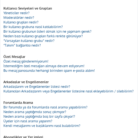
Kullanıcı Seviyeleri ve Grupları
Yöneticiler nedir?
Moderatörler nedir?
Kullanıcı grupları nedir?
Bir kullanıcı grubuna nasıl katılabilirim?
Bir kullanıcı grubunun lideri olmak için ne yapmam gerek?
Neden bazı kullanıcı grupları farklı renkte görünüyor?
“Varsayılan kullanıcı grubu” nedir?
“Takım” bağlantısı nedir?
Özel Mesajlar
Özel mesaj gönderemiyorum!
İstemediğim özel mesajları almaya devam ediyorum!
Bu mesaj panosunda herhangi birinden spam e-posta aldım!
Arkadaşlar ve Engellenenler
Arkadaşlarım ve Engellenenler listesi nedir?
Kullanıcıları Arkadaşlarım veya Engellenenler listesine nasıl ekleyebilirim / silebilirim?
Forumlarda Arama
Bir forumda ya da forumlarda nasıl arama yapabilirim?
Neden arama yaptığımda sonuç çıkmıyor?
Neden arama yaptığımda boş bir sayfa çıkıyor!?
Üyeler için nasıl arama yaparım?
Kendi mesajlarımı ve başlıklarımı nasıl bulabilirim?
Abonelikler ve Yer imleri