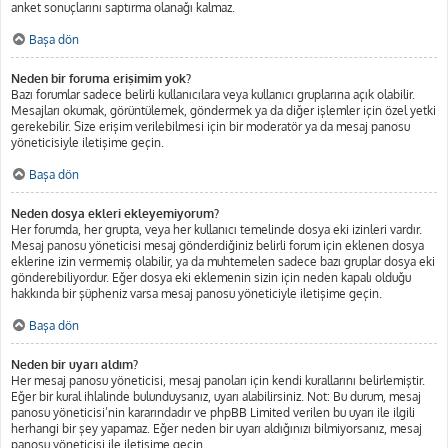
anket sonuçlarını saptırma olanağı kalmaz.
Başa dön
Neden bir foruma erişimim yok?
Bazı forumlar sadece belirli kullanıcılara veya kullanıcı gruplarına açık olabilir.
Mesajları okumak, görüntülemek, göndermek ya da diğer işlemler için özel yetki
gerekebilir. Size erişim verilebilmesi için bir moderatör ya da mesaj panosu
yöneticisiyle iletişime geçin.
Başa dön
Neden dosya ekleri ekleyemiyorum?
Her forumda, her grupta, veya her kullanıcı temelinde dosya eki izinleri vardır.
Mesaj panosu yöneticisi mesaj gönderdiğiniz belirli forum için eklenen dosya
eklerine izin vermemiş olabilir, ya da muhtemelen sadece bazı gruplar dosya eki
gönderebiliyordur. Eğer dosya eki eklemenin sizin için neden kapalı olduğu
hakkında bir şüpheniz varsa mesaj panosu yöneticiyle iletişime geçin.
Başa dön
Neden bir uyarı aldım?
Her mesaj panosu yöneticisi, mesaj panoları için kendi kurallarını belirlemiştir.
Eğer bir kural ihlalinde bulunduysanız, uyarı alabilirsiniz. Not: Bu durum, mesaj
panosu yöneticisi’nin kararındadır ve phpBB Limited verilen bu uyarı ile ilgili
herhangi bir şey yapamaz. Eğer neden bir uyarı aldığınızı bilmiyorsanız, mesaj
panosu yöneticisi ile iletişime geçin.