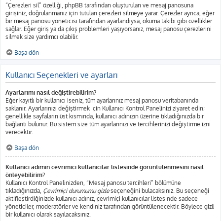
“Çerezleri sil” özelliği, phpBB tarafından oluşturulan ve mesaj panosuna
girişiniz, doğrulanmanız için tutulan çerezleri silmeye yarar. Çerezler ayrıca, eğer
bir mesaj panosu yöneticisi tarafından ayarlandıysa, okuma takibi gibi özellikler
sağlar. Eğer giriş ya da çıkış problemleri yaşıyorsanız, mesaj panosu çerezlerini
silmek size yardımcı olabilir.
Başa dön
Kullanıcı Seçenekleri ve ayarları
Ayarlarımı nasıl değiştirebilirim?
Eğer kayıtlı bir kullanıcı iseniz, tüm ayarlarınız mesaj panosu veritabanında
saklanır. Ayarlarınızı değiştirmek için Kullanıcı Kontrol Panelinizi ziyaret edin;
genellikle sayfaların üst kısmında, kullanıcı adınızın üzerine tıkladığınızda bir
bağlantı bulunur. Bu sistem size tüm ayarlarınızı ve tercihlerinizi değiştirme izni
verecektir.
Başa dön
Kullanıcı adımın çevrimiçi kullanıcılar listesinde görüntülenmesini nasıl
önleyebilirim?
Kullanıcı Kontrol Panelinizden, “Mesaj panosu tercihleri” bölümüne
tıkladığınızda,
Çevrimiçi durumumu gizle
seçeneğini bulacaksınız. Bu seçeneği
aktifleştirdiğinizde kullanıcı adınız, çevrimiçi kullanıcılar listesinde sadece
yöneticiler, moderatörler ve kendiniz tarafından görüntülenecektir. Böylece gizli
bir kullanıcı olarak sayılacaksınız.