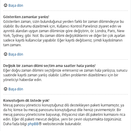
Başa dön
Gösterilen zamanlar yanlış!
Gösterilen zaman, sizin bulunduğunuz yerden farklı bir zaman dilimindeyse bu
olabilir. Bu durumu düzeltmek için, Kullanıcı Kontrol Panelinizi ziyaret edin ve
ayrıntılı alandan uygun zaman diliminize göre değiştirin, ör. Londra, Paris, New
York, Sydney, gibi. Not: Bu zaman dilimi değişikliklerini ve diğer bir çok ayarları
sadece kayıtlı kullanıcılar yapabilir. Eğer kayıtlı değilseniz, şimdi kaydolmanın
tam zamanı.
Başa dön
Değişik bir zaman dilimi seçtim ama saatler hala yanlış!
Eğer doğru zaman dilimini seçtiğinize eminseniz ve zaman hala yanlışsa, sunucu
saatinde kayıtlı zaman yanlış olabilir. Lütfen problemin düzeltilmesi için bir
yöneticiyi haberdar edin.
Başa dön
Konuştuğum dil listede yok!
Mesaj panosu yöneticisi konuştuğunuz dili destekleyen paketi kurmamıştır, ya
da hiç kimse bu mesaj panosunu konuştuğunuz dile henüz çevirmemiştir. Bir
mesaj panosu yöneticisine başvurup, ihtiyacınız olan dil paketini kurmasını rica
edin. Eğer dil paketi mevcut değilse, yeni bir çeviri oluşturmakta özgürsünüz.
Daha fazla bilgi
phpBB
® websitesinde bulunabilir.