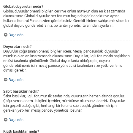
Global duyurular nedir?
Global duyurular önemli bilgiler içerir ve onları mümkün olan en kısa zamanda
okumalısınız. Global duyurular her forumun başında görünecektir ve ayrıca
Kullanıcı Kontrol Panelinizden görebilirsiniz. Gerekli izinlere sahipseniz sizde bir
global duyuru gönderebilirsiniz, bu izinler yönetici tarafından ayarlanır.
Başa dön
Duyurular nedir?
Duyurular çoğu zaman önemli bilgileri içerir. Mesaj panosundaki duyuruları
mümkün olan en kısa zamanda okumalısınız. Duyurular, ilgili forumdaki başlıkların
en üst tarafında görüntülenir. Global duyurularda olduğu gibi, duyuru
gönderebilmeniz için mesaj panosu yöneticisi tarafından size yetki verilmiş
olması gerekir.
Başa dön
Sabit başlıklar nedir?
Sabit başlıklar, ilgili forumun ilk sayfasında, duyuruların hemen altında görülür.
Çoğu zaman önemli bilgileri içerirler, mümkünse okumanızı öneririz. Duyurular
için geçerli olduğu gibi, herhangi bir foruma sabit başlık göndermek için
gereken yetkileri mesaj panosu yöneticisi belirler.
Başa dön
Kilitli başlıklar nedir?