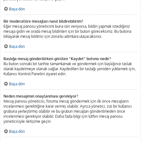
Başa dön
Bir moderatöre mesajları nasıl bildirebilirim?
Eğer mesaj panosu yöneticimi buna izin veriyorsa, bildiri yapmak istediğiniz
mesaja gidin ve orada mesaj bildirileri için bir buton göreceksiniz. Bu butona
tıklayarak mesaj bildirisi için zorunlu adımlara ulaşacaksınız.
Başa dön
Başlığa mesaj gönderilirken görülen “Kaydet” butonu nedir?
Bu buton sonraki bir tarihte tamamlamak ve göndermek için başlığınızı taslak
olarak kaydetmeye olanak sağlar. Kaydedilen bir taslağı yeniden yüklemek için,
Kullanıcı Kontrol Panelini ziyaret edin.
Başa dön
Neden mesajımın onaylanması gerekiyor?
Mesaj panosu yöneticisi, foruma mesaj göndermek için ilk önce mesajların
incelenmesi gerektiğine karar vermiş olabilir. Ayrıca yönetici, sizi bir kullanıcı
grubuna yerleştirmiş olabilir ve bu grubun mesajları gönderilmeden önce
incelenmesi gerekiyor olabilir. Daha fazla bilgi için lütfen mesaj panosu
yöneticisiyle iletişime geçin.
Başa dön