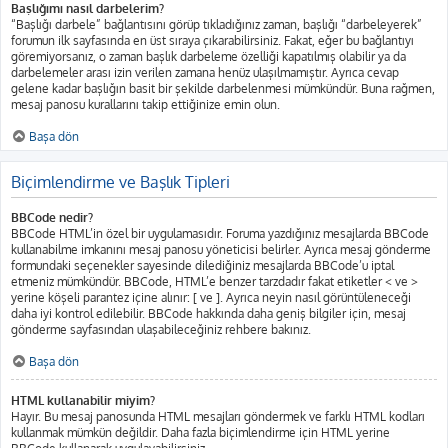
Başlığımı nasıl darbelerim?
“Başlığı darbele” bağlantısını görüp tıkladığınız zaman, başlığı “darbeleyerek”
forumun ilk sayfasında en üst sıraya çıkarabilirsiniz. Fakat, eğer bu bağlantıyı
göremiyorsanız, o zaman başlık darbeleme özelliği kapatılmış olabilir ya da
darbelemeler arası izin verilen zamana henüz ulaşılmamıştır. Ayrıca cevap
gelene kadar başlığın basit bir şekilde darbelenmesi mümkündür. Buna rağmen,
mesaj panosu kurallarını takip ettiğinize emin olun.
Başa dön
Biçimlendirme ve Başlık Tipleri
BBCode nedir?
BBCode HTML’in özel bir uygulamasıdır. Foruma yazdığınız mesajlarda BBCode
kullanabilme imkanını mesaj panosu yöneticisi belirler. Ayrıca mesaj gönderme
formundaki seçenekler sayesinde dilediğiniz mesajlarda BBCode’u iptal
etmeniz mümkündür. BBCode, HTML’e benzer tarzdadır fakat etiketler < ve >
yerine köşeli parantez içine alınır: [ ve ]. Ayrıca neyin nasıl görüntüleneceği
daha iyi kontrol edilebilir. BBCode hakkında daha geniş bilgiler için, mesaj
gönderme sayfasından ulaşabileceğiniz rehbere bakınız.
Başa dön
HTML kullanabilir miyim?
Hayır. Bu mesaj panosunda HTML mesajları göndermek ve farklı HTML kodları
kullanmak mümkün değildir. Daha fazla biçimlendirme için HTML yerine