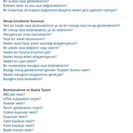
Bir avatarı nasıl gösterebilirim?
Rütbem nedir ve onu nasıl değiştirebilirim?
Bir kullanıcıya ait e-posta bağlantısını tıklayınca neden giriş yapmam isteniyor?
Mesaj Gönderme Sorunları
Yeni bir başlık nasıl oluşturabilirim ya da bir mesaja nasıl cevap gönderebilirim?
Bir mesajı nasıl düzenleyebilir ya da silebilirim?
Mesajıma bir imza nasıl eklerim?
Nasıl bir anket oluştururum?
Neden daha fazla anket seçeneği ekleyemiyorum?
Bir anketi nasıl değiştirir veya silerim?
Neden bir foruma erişimim yok?
Neden dosya ekleri ekleyemiyorum?
Neden bir uyarı aldım?
Bir moderatöre mesajları nasıl bildirebilirim?
Başlığa mesaj gönderilirken görülen “Kaydet” butonu nedir?
Neden mesajımın onaylanması gerekiyor?
Başlığımı nasıl darbelerim?
Biçimlendirme ve Başlık Tipleri
BBCode nedir?
HTML kullanabilir miyim?
İfadeler nedir?
Resim gönderebilir miyim?
Global duyurular nedir?
Duyurular nedir?
Sabit başlıklar nedir?
Kilitli başlıklar nedir?
Başlık ikonları nedir?