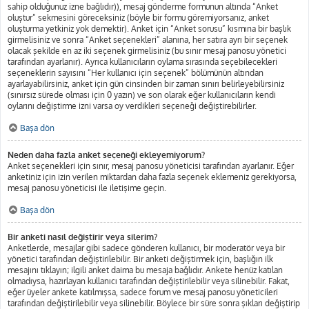
sahip olduğunuz izne bağlıdır)), mesaj gönderme formunun altında “Anket
oluştur” sekmesini göreceksiniz (böyle bir formu göremiyorsanız, anket
oluşturma yetkiniz yok demektir). Anket için “Anket sorusu” kısmına bir başlık
girmelisiniz ve sonra “Anket seçenekleri” alanına, her satıra ayrı bir seçenek
olacak şekilde en az iki seçenek girmelisiniz (bu sınır mesaj panosu yönetici
tarafından ayarlanır). Ayrıca kullanıcıların oylama sırasında seçebilecekleri
seçeneklerin sayısını “Her kullanıcı için seçenek” bölümünün altından
ayarlayabilirsiniz, anket için gün cinsinden bir zaman sınırı belirleyebilirsiniz
(sınırsız sürede olması için 0 yazın) ve son olarak eğer kullanıcıların kendi
oylarını değiştirme izni varsa oy verdikleri seçeneği değiştirebilirler.
Başa dön
Neden daha fazla anket seçeneği ekleyemiyorum?
Anket seçenekleri için sınır, mesaj panosu yöneticisi tarafından ayarlanır. Eğer
anketiniz için izin verilen miktardan daha fazla seçenek eklemeniz gerekiyorsa,
mesaj panosu yöneticisi ile iletişime geçin.
Başa dön
Bir anketi nasıl değiştirir veya silerim?
Anketlerde, mesajlar gibi sadece gönderen kullanıcı, bir moderatör veya bir
yönetici tarafından değiştirilebilir. Bir anketi değiştirmek için, başlığın ilk
mesajını tıklayın; ilgili anket daima bu mesaja bağlıdır. Ankete henüz katılan
olmadıysa, hazırlayan kullanıcı tarafından değiştirilebilir veya silinebilir. Fakat,
eğer üyeler ankete katılmışsa, sadece forum ve mesaj panosu yöneticileri
tarafından değiştirilebilir veya silinebilir. Böylece bir süre sonra şıkları değiştirip