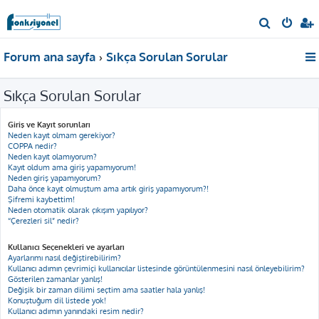
A
r
Forum ana sayfa
Sıkça Sorulan Sorular
a
Sıkça Sorulan Sorular
Giriş ve Kayıt sorunları
Neden kayıt olmam gerekiyor?
COPPA nedir?
Neden kayıt olamıyorum?
Kayıt oldum ama giriş yapamıyorum!
Neden giriş yapamıyorum?
Daha önce kayıt olmuştum ama artık giriş yapamıyorum?!
Şifremi kaybettim!
Neden otomatik olarak çıkışım yapılıyor?
“Çerezleri sil” nedir?
Kullanıcı Seçenekleri ve ayarları
Ayarlarımı nasıl değiştirebilirim?
Kullanıcı adımın çevrimiçi kullanıcılar listesinde görüntülenmesini nasıl önleyebilirim?
Gösterilen zamanlar yanlış!
Değişik bir zaman dilimi seçtim ama saatler hala yanlış!
Konuştuğum dil listede yok!
Kullanıcı adımın yanındaki resim nedir?