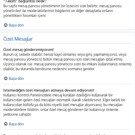
“Takım” bağlantısı nedir?
Bu sayfa mesaj panosu yönetiminin bir listesini size belirtir, mesaj panosu
yöneticileri ile moderatörlerinin bilgilerini ve diğer detaylarla onların
yönettikleri forumları içerir.
Başa dön
Özel Mesajlar
Özel mesaj gönderemiyorum!
Bunun üç sebebi olabilir; henüz kayıt olmamış veya giriş yapmamışsınız, veya
mesaj panosu yöneticisi bütün mesaj panosu için özel mesajları iptal etmiş.
Üçüncü olanak ise: mesaj panosu yöneticisi sizin bu imkanı kullanmanızı önlemiş
olabilir, bu durumda kendisine nedenini sormanız gerekir.
Başa dön
İstemediğim özel mesajları almaya devam ediyorum!
Kullanıcı Kontrol Panelinizdeki mesaj kuralları özelliğini kullanarak bir
kullanıcıdan gelen özel mesajları otomatik olarak silebilirsiniz. Eğer belirli bir
kullanıcıdan küfürlü ya da kötü niyetli özel mesajlar alıyorsanız, bu mesajları
moderatörlere bildirin; onlar özel mesaj gönderen bir kullanıcıyı önleme
yetkisine sahiptir.
Başa dön