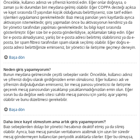
Öncelikle, kullanıcı adınızı ve şifrenizi kontrol edin. Eğer onlar doğruysa, o
zaman şu iki durumdan biri meydana gelmiş olabilir. Eğer COPPA desteği açıksa
ve kayıt sırasında 13 yaşından küçük olduğunuzu belirttiyseniz, size tarif edilen
işlemleri uygulamanız gerekmektedir. Bazı mesaj panoları yeni kayıtlarda ayrıca
aktivasyon istemektedir, giriş yapmadan önce bu aktivasyonun kendiniz ya da
bir yönetici tarafından yapılması gerekmektedir; bu bilgi kayıt sırasında
gösterilmiştir. Eğer size bir e-posta gönderildiyse, açıklamaları takip edin. Eğer
bir e-posta almadıysanız, yanlış bir e-posta adresi belirtmiş olabilirsiniz ya da e-
posta, bir spam filtresi tarafından spam olarak seçilmiş olabilir. Eğer doğru e-
posta adresi belirttiğinize eminseniz, bir yönetici ile iletişime geçmeyi deneyin.
Başa dön
Neden giriş yapamıyorum?
Bunun meydana gelmesinde çeşitli sebepler vardır. Öncelikle, kullanıcı adınız
ve şifrenizi doğru olarak girdiğinizden emin olmalısınız. Eğer kullanıcı adı ve
şifrenizin doğruluğundan eminseniz, bir mesaj panosu yöneticisi ile iletişime
geçerek mesaj panosundan yasaklanıp yasaklanmadığınızdan emin olun. Eğer
sorun bu da değilse web sitesi sahibi mesaj panosu için yanlış ayar yapmış
olabilir ve bunu düzeltmesi gerekebilir.
Başa dön
Daha önce kayıt olmuştum ama artık giriş yapamıyorum?!
Bazı sebeplerden dolayı bir yönetici hesabınızı deaktif etmiş ya da silmiş
olabilir. Ayrıca, bazı mesaj panoları veritabanını azaltmak için uzun bir süredir
mesaj göndermeyen kullanıcıları periyodik aralıklarla silerler. Eğer bu olmuşsa,