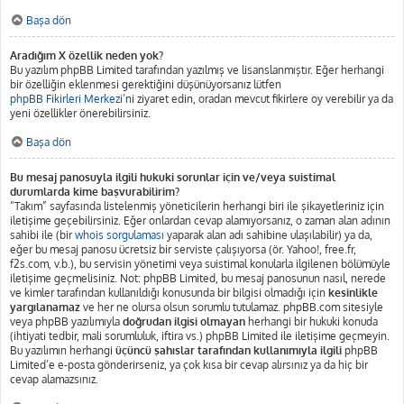
Başa dön
Aradığım X özellik neden yok?
Bu yazılım phpBB Limited tarafından yazılmış ve lisanslanmıştır. Eğer herhangi
bir özelliğin eklenmesi gerektiğini düşünüyorsanız lütfen
phpBB Fikirleri Merkezi
’ni ziyaret edin, oradan mevcut fikirlere oy verebilir ya da
yeni özellikler önerebilirsiniz.
Başa dön
Bu mesaj panosuyla ilgili hukuki sorunlar için ve/veya suistimal
durumlarda kime başvurabilirim?
“Takım” sayfasında listelenmiş yöneticilerin herhangi biri ile şikayetleriniz için
iletişime geçebilirsiniz. Eğer onlardan cevap alamıyorsanız, o zaman alan adının
sahibi ile (bir
whois sorgulaması
yaparak alan adı sahibine ulaşılabilir) ya da,
eğer bu mesaj panosu ücretsiz bir serviste çalışıyorsa (ör. Yahoo!, free.fr,
f2s.com, v.b.), bu servisin yönetimi veya suistimal konularla ilgilenen bölümüyle
iletişime geçmelisiniz. Not: phpBB Limited, bu mesaj panosunun nasıl, nerede
ve kimler tarafından kullanıldığı konusunda bir bilgisi olmadığı için
kesinlikle
yargılanamaz
ve her ne olursa olsun sorumlu tutulamaz. phpBB.com sitesiyle
veya phpBB yazılımıyla
doğrudan ilgisi olmayan
herhangi bir hukuki konuda
(ihtiyati tedbir, mali sorumluluk, iftira vs.) phpBB Limited ile iletişime geçmeyin.
Bu yazılımın herhangi
üçüncü şahıslar tarafından kullanımıyla ilgili
phpBB
Limited’e e-posta gönderirseniz, ya çok kısa bir cevap alırsınız ya da hiç bir
cevap alamazsınız.