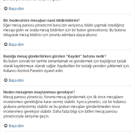
Başa dön
Bir moderatöre mesajları nasıl bildirebilirim?
Eğer mesaj panosu yöneticimi buna izin veriyorsa, bildiri yapmak istediğiniz
mesaja gidin ve orada mesaj bildirileri için bir buton göreceksiniz. Bu butona
tıklayarak mesaj bildirisi için zorunlu adımlara ulaşacaksınız.
Başa dön
Başlığa mesaj gönderilirken görülen “Kaydet” butonu nedir?
Bu buton sonraki bir tarihte tamamlamak ve göndermek için başlığınızı taslak
olarak kaydetmeye olanak sağlar. Kaydedilen bir taslağı yeniden yüklemek için,
Kullanıcı Kontrol Panelini ziyaret edin.
Başa dön
Neden mesajımın onaylanması gerekiyor?
Mesaj panosu yöneticisi, foruma mesaj göndermek için ilk önce mesajların
incelenmesi gerektiğine karar vermiş olabilir. Ayrıca yönetici, sizi bir kullanıcı
grubuna yerleştirmiş olabilir ve bu grubun mesajları gönderilmeden önce
incelenmesi gerekiyor olabilir. Daha fazla bilgi için lütfen mesaj panosu
yöneticisiyle iletişime geçin.
Başa dön