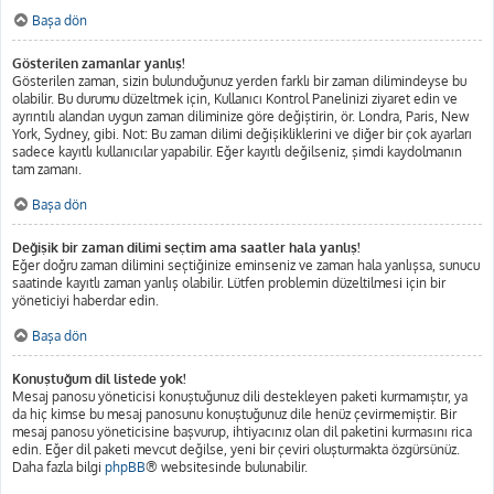
Başa dön
Gösterilen zamanlar yanlış!
Gösterilen zaman, sizin bulunduğunuz yerden farklı bir zaman dilimindeyse bu
olabilir. Bu durumu düzeltmek için, Kullanıcı Kontrol Panelinizi ziyaret edin ve
ayrıntılı alandan uygun zaman diliminize göre değiştirin, ör. Londra, Paris, New
York, Sydney, gibi. Not: Bu zaman dilimi değişikliklerini ve diğer bir çok ayarları
sadece kayıtlı kullanıcılar yapabilir. Eğer kayıtlı değilseniz, şimdi kaydolmanın
tam zamanı.
Başa dön
Değişik bir zaman dilimi seçtim ama saatler hala yanlış!
Eğer doğru zaman dilimini seçtiğinize eminseniz ve zaman hala yanlışsa, sunucu
saatinde kayıtlı zaman yanlış olabilir. Lütfen problemin düzeltilmesi için bir
yöneticiyi haberdar edin.
Başa dön
Konuştuğum dil listede yok!
Mesaj panosu yöneticisi konuştuğunuz dili destekleyen paketi kurmamıştır, ya
da hiç kimse bu mesaj panosunu konuştuğunuz dile henüz çevirmemiştir. Bir
mesaj panosu yöneticisine başvurup, ihtiyacınız olan dil paketini kurmasını rica
edin. Eğer dil paketi mevcut değilse, yeni bir çeviri oluşturmakta özgürsünüz.
Daha fazla bilgi
phpBB
® websitesinde bulunabilir.