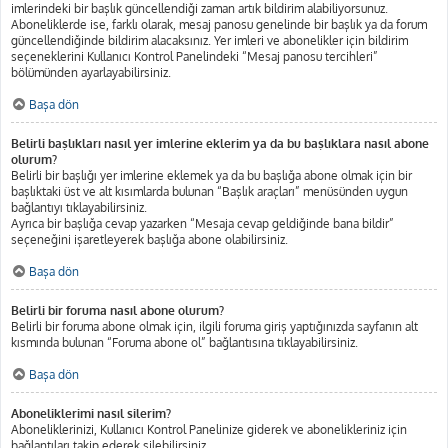
imlerindeki bir başlık güncellendiği zaman artık bildirim alabiliyorsunuz.
Aboneliklerde ise, farklı olarak, mesaj panosu genelinde bir başlık ya da forum
güncellendiğinde bildirim alacaksınız. Yer imleri ve abonelikler için bildirim
seçeneklerini Kullanıcı Kontrol Panelindeki “Mesaj panosu tercihleri”
bölümünden ayarlayabilirsiniz.
Başa dön
Belirli başlıkları nasıl yer imlerine eklerim ya da bu başlıklara nasıl abone
olurum?
Belirli bir başlığı yer imlerine eklemek ya da bu başlığa abone olmak için bir
başlıktaki üst ve alt kısımlarda bulunan “Başlık araçları” menüsünden uygun
bağlantıyı tıklayabilirsiniz.
Ayrıca bir başlığa cevap yazarken “Mesaja cevap geldiğinde bana bildir”
seçeneğini işaretleyerek başlığa abone olabilirsiniz.
Başa dön
Belirli bir foruma nasıl abone olurum?
Belirli bir foruma abone olmak için, ilgili foruma giriş yaptığınızda sayfanın alt
kısmında bulunan “Foruma abone ol” bağlantısına tıklayabilirsiniz.
Başa dön
Aboneliklerimi nasıl silerim?
Aboneliklerinizi, Kullanıcı Kontrol Panelinize giderek ve abonelikleriniz için
bağlantıları takip ederek silebilirsiniz.