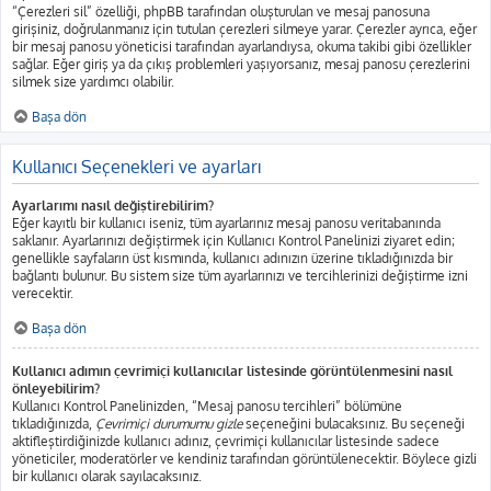
“Çerezleri sil” özelliği, phpBB tarafından oluşturulan ve mesaj panosuna
girişiniz, doğrulanmanız için tutulan çerezleri silmeye yarar. Çerezler ayrıca, eğer
bir mesaj panosu yöneticisi tarafından ayarlandıysa, okuma takibi gibi özellikler
sağlar. Eğer giriş ya da çıkış problemleri yaşıyorsanız, mesaj panosu çerezlerini
silmek size yardımcı olabilir.
Başa dön
Kullanıcı Seçenekleri ve ayarları
Ayarlarımı nasıl değiştirebilirim?
Eğer kayıtlı bir kullanıcı iseniz, tüm ayarlarınız mesaj panosu veritabanında
saklanır. Ayarlarınızı değiştirmek için Kullanıcı Kontrol Panelinizi ziyaret edin;
genellikle sayfaların üst kısmında, kullanıcı adınızın üzerine tıkladığınızda bir
bağlantı bulunur. Bu sistem size tüm ayarlarınızı ve tercihlerinizi değiştirme izni
verecektir.
Başa dön
Kullanıcı adımın çevrimiçi kullanıcılar listesinde görüntülenmesini nasıl
önleyebilirim?
Kullanıcı Kontrol Panelinizden, “Mesaj panosu tercihleri” bölümüne
tıkladığınızda,
Çevrimiçi durumumu gizle
seçeneğini bulacaksınız. Bu seçeneği
aktifleştirdiğinizde kullanıcı adınız, çevrimiçi kullanıcılar listesinde sadece
yöneticiler, moderatörler ve kendiniz tarafından görüntülenecektir. Böylece gizli
bir kullanıcı olarak sayılacaksınız.