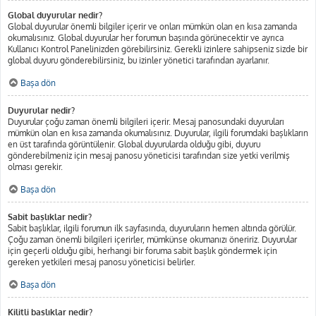
Global duyurular nedir?
Global duyurular önemli bilgiler içerir ve onları mümkün olan en kısa zamanda
okumalısınız. Global duyurular her forumun başında görünecektir ve ayrıca
Kullanıcı Kontrol Panelinizden görebilirsiniz. Gerekli izinlere sahipseniz sizde bir
global duyuru gönderebilirsiniz, bu izinler yönetici tarafından ayarlanır.
Başa dön
Duyurular nedir?
Duyurular çoğu zaman önemli bilgileri içerir. Mesaj panosundaki duyuruları
mümkün olan en kısa zamanda okumalısınız. Duyurular, ilgili forumdaki başlıkların
en üst tarafında görüntülenir. Global duyurularda olduğu gibi, duyuru
gönderebilmeniz için mesaj panosu yöneticisi tarafından size yetki verilmiş
olması gerekir.
Başa dön
Sabit başlıklar nedir?
Sabit başlıklar, ilgili forumun ilk sayfasında, duyuruların hemen altında görülür.
Çoğu zaman önemli bilgileri içerirler, mümkünse okumanızı öneririz. Duyurular
için geçerli olduğu gibi, herhangi bir foruma sabit başlık göndermek için
gereken yetkileri mesaj panosu yöneticisi belirler.
Başa dön
Kilitli başlıklar nedir?