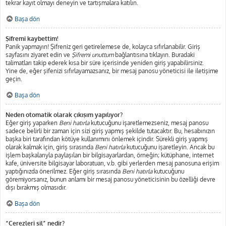
tekrar kayıt olmayı deneyin ve tartışmalara katılın.
Başa dön
Şifremi kaybettim!
Panik yapmayın! Şifreniz geri getirelemese de, kolayca sıfırlanabilir. Giriş
sayfasını ziyaret edin ve
Şifremi unuttum
bağlantısına tıklayın. Buradaki
talimatları takip ederek kısa bir süre içerisinde yeniden giriş yapabilirsiniz.
Yine de, eğer şifenizi sıfırlayamazsanız, bir mesaj panosu yöneticisi ile iletişime
geçin.
Başa dön
Neden otomatik olarak çıkışım yapılıyor?
Eğer giriş yaparken
Beni hatırla
kutucuğunu işaretlemezseniz, mesaj panosu
sadece belirli bir zaman için sizi giriş yapmış şekilde tutacaktır. Bu, hesabınızın
başka biri tarafından kötüye kullanımını önlemek içindir. Sürekli giriş yapmış
olarak kalmak için, giriş sırasında
Beni hatırla
kutucuğunu işaretleyin. Ancak bu
işlem başkalarıyla paylaşılan bir bilgisayarlardan, örneğin; kütüphane, internet
kafe, üniversite bilgisayar laboratuarı, v.b. gibi yerlerden mesaj panosuna erişim
yaptığınızda önerilmez. Eğer giriş sırasında
Beni hatırla
kutucuğunu
göremiyorsanız, bunun anlamı bir mesaj panosu yöneticisinin bu özelliği devre
dışı bırakmış olmasıdır.
Başa dön
“Çerezleri sil” nedir?