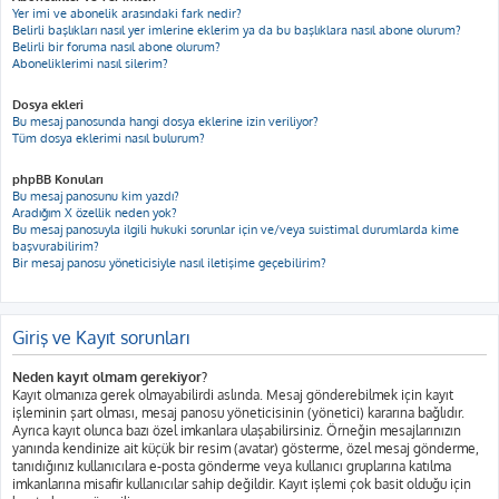
Yer imi ve abonelik arasındaki fark nedir?
Belirli başlıkları nasıl yer imlerine eklerim ya da bu başlıklara nasıl abone olurum?
Belirli bir foruma nasıl abone olurum?
Aboneliklerimi nasıl silerim?
Dosya ekleri
Bu mesaj panosunda hangi dosya eklerine izin veriliyor?
Tüm dosya eklerimi nasıl bulurum?
phpBB Konuları
Bu mesaj panosunu kim yazdı?
Aradığım X özellik neden yok?
Bu mesaj panosuyla ilgili hukuki sorunlar için ve/veya suistimal durumlarda kime
başvurabilirim?
Bir mesaj panosu yöneticisiyle nasıl iletişime geçebilirim?
Giriş ve Kayıt sorunları
Neden kayıt olmam gerekiyor?
Kayıt olmanıza gerek olmayabilirdi aslında. Mesaj gönderebilmek için kayıt
işleminin şart olması, mesaj panosu yöneticisinin (yönetici) kararına bağlıdır.
Ayrıca kayıt olunca bazı özel imkanlara ulaşabilirsiniz. Örneğin mesajlarınızın
yanında kendinize ait küçük bir resim (avatar) gösterme, özel mesaj gönderme,
tanıdığınız kullanıcılara e-posta gönderme veya kullanıcı gruplarına katılma
imkanlarına misafir kullanıcılar sahip değildir. Kayıt işlemi çok basit olduğu için