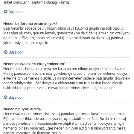
anket sonuçlarını saptırma olanağı kalmaz.
Başa dön
Neden bir foruma erişimim yok?
Bazı forumlar sadece belirli kullanıcılara veya kullanıcı gruplarına açık olabilir.
Mesajları okumak, görüntülemek, göndermek ya da diğer işlemler için özel yetki
gerekebilir. Size erişim verilebilmesi için bir moderatör ya da mesaj panosu
yöneticisiyle iletişime geçin.
Başa dön
Neden dosya ekleri ekleyemiyorum?
Her forumda, her grupta, veya her kullanıcı temelinde dosya eki izinleri vardır.
Mesaj panosu yöneticisi mesaj gönderdiğiniz belirli forum için eklenen dosya
eklerine izin vermemiş olabilir, ya da muhtemelen sadece bazı gruplar dosya eki
gönderebiliyordur. Eğer dosya eki eklemenin sizin için neden kapalı olduğu
hakkında bir şüpheniz varsa mesaj panosu yöneticiyle iletişime geçin.
Başa dön
Neden bir uyarı aldım?
Her mesaj panosu yöneticisi, mesaj panoları için kendi kurallarını belirlemiştir.
Eğer bir kural ihlalinde bulunduysanız, uyarı alabilirsiniz. Not: Bu durum, mesaj
panosu yöneticisi’nin kararındadır ve phpBB Limited verilen bu uyarı ile ilgili
herhangi bir şey yapamaz. Eğer neden bir uyarı aldığınızı bilmiyorsanız, mesaj
panosu yöneticisi ile iletişime geçin.