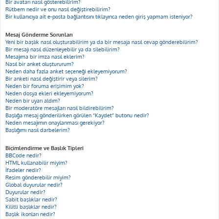
Bir avatarı nasıl gösterebilirim?
Rütbem nedir ve onu nasıl değiştirebilirim?
Bir kullanıcıya ait e-posta bağlantısını tıklayınca neden giriş yapmam isteniyor?
Mesaj Gönderme Sorunları
Yeni bir başlık nasıl oluşturabilirim ya da bir mesaja nasıl cevap gönderebilirim?
Bir mesajı nasıl düzenleyebilir ya da silebilirim?
Mesajıma bir imza nasıl eklerim?
Nasıl bir anket oluştururum?
Neden daha fazla anket seçeneği ekleyemiyorum?
Bir anketi nasıl değiştirir veya silerim?
Neden bir foruma erişimim yok?
Neden dosya ekleri ekleyemiyorum?
Neden bir uyarı aldım?
Bir moderatöre mesajları nasıl bildirebilirim?
Başlığa mesaj gönderilirken görülen “Kaydet” butonu nedir?
Neden mesajımın onaylanması gerekiyor?
Başlığımı nasıl darbelerim?
Biçimlendirme ve Başlık Tipleri
BBCode nedir?
HTML kullanabilir miyim?
İfadeler nedir?
Resim gönderebilir miyim?
Global duyurular nedir?
Duyurular nedir?
Sabit başlıklar nedir?
Kilitli başlıklar nedir?
Başlık ikonları nedir?