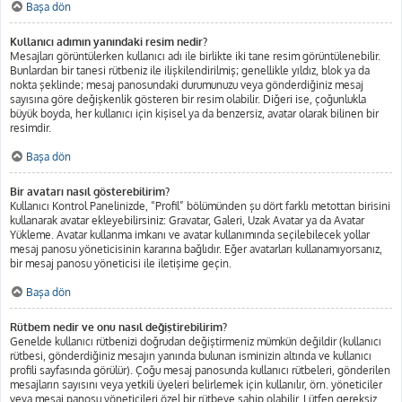
Başa dön
Kullanıcı adımın yanındaki resim nedir?
Mesajları görüntülerken kullanıcı adı ile birlikte iki tane resim görüntülenebilir.
Bunlardan bir tanesi rütbeniz ile ilişkilendirilmiş; genellikle yıldız, blok ya da
nokta şeklinde; mesaj panosundaki durumunuzu veya gönderdiğiniz mesaj
sayısına göre değişkenlik gösteren bir resim olabilir. Diğeri ise, çoğunlukla
büyük boyda, her kullanıcı için kişisel ya da benzersiz, avatar olarak bilinen bir
resimdir.
Başa dön
Bir avatarı nasıl gösterebilirim?
Kullanıcı Kontrol Panelinizde, “Profil” bölümünden şu dört farklı metottan birisini
kullanarak avatar ekleyebilirsiniz: Gravatar, Galeri, Uzak Avatar ya da Avatar
Yükleme. Avatar kullanma imkanı ve avatar kullanımında seçilebilecek yollar
mesaj panosu yöneticisinin kararına bağlıdır. Eğer avatarları kullanamıyorsanız,
bir mesaj panosu yöneticisi ile iletişime geçin.
Başa dön
Rütbem nedir ve onu nasıl değiştirebilirim?
Genelde kullanıcı rütbenizi doğrudan değiştirmeniz mümkün değildir (kullanıcı
rütbesi, gönderdiğiniz mesajın yanında bulunan isminizin altında ve kullanıcı
profili sayfasında görülür). Çoğu mesaj panosunda kullanıcı rütbeleri, gönderilen
mesajların sayısını veya yetkili üyeleri belirlemek için kullanılır, örn. yöneticiler
veya mesaj panosu yöneticileri özel bir rütbeye sahip olabilir. Lütfen gereksiz