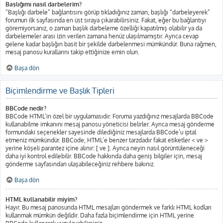
Başlığımı nasıl darbelerim?
“Başlığı darbele” bağlantısını görüp tıkladığınız zaman, başlığı “darbeleyerek”
forumun ilk sayfasında en üst sıraya çıkarabilirsiniz. Fakat, eğer bu bağlantıyı
göremiyorsanız, o zaman başlık darbeleme özelliği kapatılmış olabilir ya da
darbelemeler arası izin verilen zamana henüz ulaşılmamıştır. Ayrıca cevap
gelene kadar başlığın basit bir şekilde darbelenmesi mümkündür. Buna rağmen,
mesaj panosu kurallarını takip ettiğinize emin olun.
Başa dön
Biçimlendirme ve Başlık Tipleri
BBCode nedir?
BBCode HTML’in özel bir uygulamasıdır. Foruma yazdığınız mesajlarda BBCode
kullanabilme imkanını mesaj panosu yöneticisi belirler. Ayrıca mesaj gönderme
formundaki seçenekler sayesinde dilediğiniz mesajlarda BBCode’u iptal
etmeniz mümkündür. BBCode, HTML’e benzer tarzdadır fakat etiketler < ve >
yerine köşeli parantez içine alınır: [ ve ]. Ayrıca neyin nasıl görüntüleneceği
daha iyi kontrol edilebilir. BBCode hakkında daha geniş bilgiler için, mesaj
gönderme sayfasından ulaşabileceğiniz rehbere bakınız.
Başa dön
HTML kullanabilir miyim?
Hayır. Bu mesaj panosunda HTML mesajları göndermek ve farklı HTML kodları
kullanmak mümkün değildir. Daha fazla biçimlendirme için HTML yerine