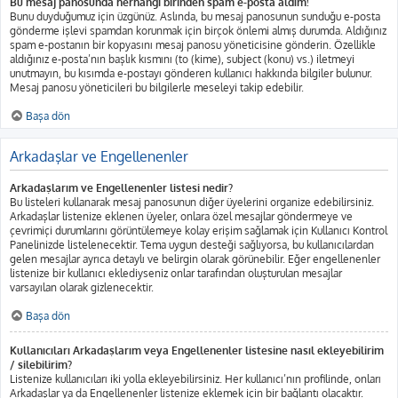
Bu mesaj panosunda herhangi birinden spam e-posta aldım!
Bunu duyduğumuz için üzgünüz. Aslında, bu mesaj panosunun sunduğu e-posta
gönderme işlevi spamdan korunmak için birçok önlemi almış durumda. Aldığınız
spam e-postanın bir kopyasını mesaj panosu yöneticisine gönderin. Özellikle
aldığınız e-posta’nın başlık kısmını (to (kime), subject (konu) vs.) iletmeyi
unutmayın, bu kısımda e-postayı gönderen kullanıcı hakkında bilgiler bulunur.
Mesaj panosu yöneticileri bu bilgilerle meseleyi takip edebilir.
Başa dön
Arkadaşlar ve Engellenenler
Arkadaşlarım ve Engellenenler listesi nedir?
Bu listeleri kullanarak mesaj panosunun diğer üyelerini organize edebilirsiniz.
Arkadaşlar listenize eklenen üyeler, onlara özel mesajlar göndermeye ve
çevrimiçi durumlarını görüntülemeye kolay erişim sağlamak için Kullanıcı Kontrol
Panelinizde listelenecektir. Tema uygun desteği sağlıyorsa, bu kullanıcılardan
gelen mesajlar ayrıca detaylı ve belirgin olarak görünebilir. Eğer engellenenler
listenize bir kullanıcı eklediyseniz onlar tarafından oluşturulan mesajlar
varsayılan olarak gizlenecektir.
Başa dön
Kullanıcıları Arkadaşlarım veya Engellenenler listesine nasıl ekleyebilirim
/ silebilirim?
Listenize kullanıcıları iki yolla ekleyebilirsiniz. Her kullanıcı’nın profilinde, onları
Arkadaşlar ya da Engellenenler listenize eklemek için bir bağlantı olacaktır.