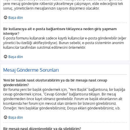
yere mesaj gönderipte rütbenizi yükseltmeye çalışmayın, elde edeceğiniz tek
sonuç, yöneticilerin mesajlarınızın sayısını düşürmesi olacaktır.
Başa dön
Bir kullanıcıya ait e-posta bağlantısını tıklayınca neden giriş yapmam
isteniyor?
E-posta formunu kullanarak sadece kayıtlı kullanıcılar e-posta gönderebilir (eğer
yönetici bu özelliği aktifleştirdiyse). Bunun sebebi, e-posta sisteminin anonim
kullanıcılar tarafından suistimal edilmesini önlemektir.
Başa dön
Mesaj Gönderme Sorunları
Yeni bir başlık nasıl oluşturabilirim ya da bir mesaja nasıl cevap
gönderebilirim?
Bir foruma yeni bir başlık göndermek için, "Yeni Başlık" bağlantısına, bir başlığa
cevap göndermek içinse, "Cevap Gönder" bağlantısına tıklayın. Bir mesaj
göndermeden önce kayıt olmanız gerekebilir. Forum ve başlık ekranlarının alt
kısımlarında her forum için mevcut olan izinlerin bir listesini görebilirsiniz.
Örneğin: Yeni başlıklar gönderebilirsiniz, Dosya ekleri gönderebilirsiniz, v.b.
Başa dön
Bir mesajı nasıl düzenleyebilir ya da silebilirim?