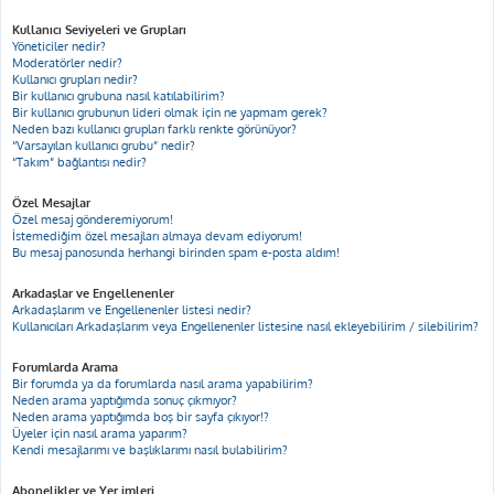
Kullanıcı Seviyeleri ve Grupları
Yöneticiler nedir?
Moderatörler nedir?
Kullanıcı grupları nedir?
Bir kullanıcı grubuna nasıl katılabilirim?
Bir kullanıcı grubunun lideri olmak için ne yapmam gerek?
Neden bazı kullanıcı grupları farklı renkte görünüyor?
“Varsayılan kullanıcı grubu” nedir?
“Takım” bağlantısı nedir?
Özel Mesajlar
Özel mesaj gönderemiyorum!
İstemediğim özel mesajları almaya devam ediyorum!
Bu mesaj panosunda herhangi birinden spam e-posta aldım!
Arkadaşlar ve Engellenenler
Arkadaşlarım ve Engellenenler listesi nedir?
Kullanıcıları Arkadaşlarım veya Engellenenler listesine nasıl ekleyebilirim / silebilirim?
Forumlarda Arama
Bir forumda ya da forumlarda nasıl arama yapabilirim?
Neden arama yaptığımda sonuç çıkmıyor?
Neden arama yaptığımda boş bir sayfa çıkıyor!?
Üyeler için nasıl arama yaparım?
Kendi mesajlarımı ve başlıklarımı nasıl bulabilirim?
Abonelikler ve Yer imleri