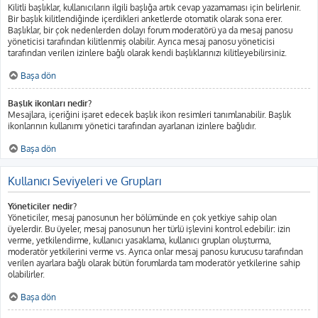
Kilitli başlıklar, kullanıcıların ilgili başlığa artık cevap yazamaması için belirlenir.
Bir başlık kilitlendiğinde içerdikleri anketlerde otomatik olarak sona erer.
Başlıklar, bir çok nedenlerden dolayı forum moderatörü ya da mesaj panosu
yöneticisi tarafından kilitlenmiş olabilir. Ayrıca mesaj panosu yöneticisi
tarafından verilen izinlere bağlı olarak kendi başlıklarınızı kilitleyebilirsiniz.
Başa dön
Başlık ikonları nedir?
Mesajlara, içeriğini işaret edecek başlık ikon resimleri tanımlanabilir. Başlık
ikonlarının kullanımı yönetici tarafından ayarlanan izinlere bağlıdır.
Başa dön
Kullanıcı Seviyeleri ve Grupları
Yöneticiler nedir?
Yöneticiler, mesaj panosunun her bölümünde en çok yetkiye sahip olan
üyelerdir. Bu üyeler, mesaj panosunun her türlü işlevini kontrol edebilir: izin
verme, yetkilendirme, kullanıcı yasaklama, kullanıcı grupları oluşturma,
moderatör yetkilerini verme vs. Ayrıca onlar mesaj panosu kurucusu tarafından
verilen ayarlara bağlı olarak bütün forumlarda tam moderatör yetkilerine sahip
olabilirler.
Başa dön