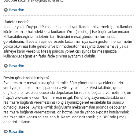
BBCode kullanarak uygulayabilirsiniz.
Başa dön
İfadeler nedir?
İfadeler ya da Duygusal Simgeler, belirli duygu ifadelerini vermek için kullanılan
küçük resimler halindeki kısa kodlardır. Örn. :) mutlu, :( ise üzgün anlamındadır.
Kullanabileceğiniz ifadelerin tam listesini mesaj gönderme formunda
görebilirsiniz. İfadeleri aşırı derecede kullanmamaya özen gösterin, onlar metin
yoksa okunmaz hale gelebilir ve bir moderatör mesajınızı düzenlemeye ya da
silmeye karar verebilir. Mesaj panosu yöneticisi ayrıca bir mesajınızda
kullanabileceğiniz en fazla ifade sınırını ayarlamış olabilir.
Başa dön
Resim gönderebilir miyim?
Evet, resimler mesajınızda gösterilebilir. Eğer yönetim dosya eklerine izin
verdiyse, resimleri mesaj panosuna yükleyebilirsiniz. Aksi takdirde, genel
erişilebilir bir web sunucusunda depolanan bir resime bağlantı vermelisiniz, örn.
http://www.ornek.com/benim-resmim.gif. Kendi bilgisayarınızda saklanan
resimlere bağlantı veremezsiniz (bilgisayarınız genel erişilebilir bir sunucu
olmadığı sürece). Ayrıca kimlik doğrulama mekanizmaları ardında depolanan
resimlere bağlantı veremezsiniz, ör. hotmail ya da yahoo e-posta kutularındaki
resimler, şifre korumları siteler, v.b. Resmi görüntülemek için BBCode [img]
etiketini kullanın.
Başa dön