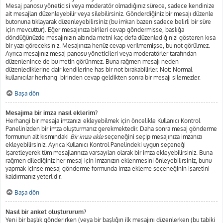
Mesaj panosu yöneticisi veya moderatör olmadığınız sürece, sadece kendinize
ait mesajları düzenleyebilir veya silebilirsiniz. Gönderdiğiniz bir mesajı düzenle
butonuna tıklayarak düzenleyebilirsiniz (bu imkan bazen sadece belirli bir süre
için mevcuttur). Eğer mesajınıza birileri cevap göndermişse, başlığa
döndüğünüzde mesajınızın altında metni kaç defa düzenlediğinizi gösteren kısa
bir yazı göreceksiniz. Mesajınıza henüz cevap verilmemişse, bu not görülmez.
Ayrıca mesajınız mesaj panosu yöneticileri veya moderatörler tarafından
düzenlenince de bu metin görünmez. Buna rağmen mesajı neden
düzenlediklerine dair kendilerine has bir not bırakabilirler. Not: Normal
kullanıcılar herhangi birinden cevap geldikten sonra bir mesajı silemezler.
Başa dön
Mesajıma bir imza nasıl eklerim?
Herhangi bir mesaja imzanızı ekleyebilmek için öncelikle Kullanıcı Kontrol
Panelinizden bir imza oluşturmanız gerekmektedir. Daha sonra mesaj gönderme
formunun alt kısmındaki
Bir imza ekle
seçeneğini seçip mesajınıza imzanızı
ekleyebilirsiniz. Ayrıca Kullanıcı Kontrol Panelindeki uygun seçeneği
işaretleyerek tüm mesajlarınıza varsayılan olarak bir imza ekleyebilirsiniz. Buna
rağmen dilediğiniz her mesaj için imzanızın eklenmesini önleyebilirsiniz, bunu
yapmak içinse mesaj gönderme formunda imza ekleme seçeneğinin işaretini
kaldırmanız yeterlidir.
Başa dön
Nasıl bir anket oluştururum?
Yeni bir başlık gönderirken (veya bir başlığın ilk mesajını düzenlerken (bu tabiki