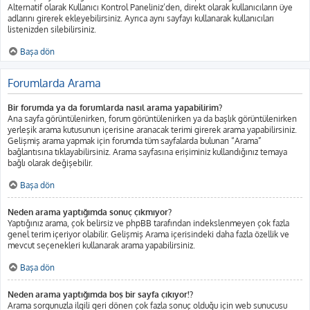
Alternatif olarak Kullanıcı Kontrol Paneliniz’den, direkt olarak kullanıcıların üye
adlarını girerek ekleyebilirsiniz. Ayrıca aynı sayfayı kullanarak kullanıcıları
listenizden silebilirsiniz.
Başa dön
Forumlarda Arama
Bir forumda ya da forumlarda nasıl arama yapabilirim?
Ana sayfa görüntülenirken, forum görüntülenirken ya da başlık görüntülenirken
yerleşik arama kutusunun içerisine aranacak terimi girerek arama yapabilirsiniz.
Gelişmiş arama yapmak için forumda tüm sayfalarda bulunan “Arama”
bağlantısına tıklayabilirsiniz. Arama sayfasına erişiminiz kullandığınız temaya
bağlı olarak değişebilir.
Başa dön
Neden arama yaptığımda sonuç çıkmıyor?
Yaptığınız arama, çok belirsiz ve phpBB tarafından indekslenmeyen çok fazla
genel terim içeriyor olabilir. Gelişmiş Arama içerisindeki daha fazla özellik ve
mevcut seçenekleri kullanarak arama yapabilirsiniz.
Başa dön
Neden arama yaptığımda boş bir sayfa çıkıyor!?
Arama sorgunuzla ilgili geri dönen çok fazla sonuç olduğu için web sunucusu