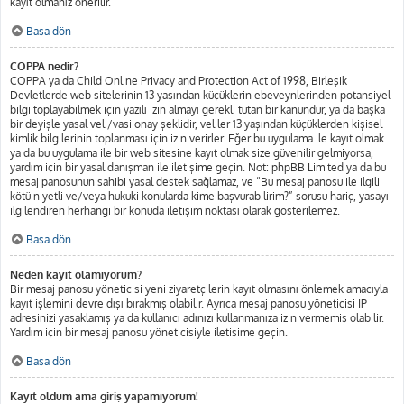
kayıt olmanız önerilir.
Başa dön
COPPA nedir?
COPPA ya da Child Online Privacy and Protection Act of 1998, Birleşik
Devletlerde web sitelerinin 13 yaşından küçüklerin ebeveynlerinden potansiyel
bilgi toplayabilmek için yazılı izin almayı gerekli tutan bir kanundur, ya da başka
bir deyişle yasal veli/vasi onay şeklidir, veliler 13 yaşından küçüklerden kişisel
kimlik bilgilerinin toplanması için izin verirler. Eğer bu uygulama ile kayıt olmak
ya da bu uygulama ile bir web sitesine kayıt olmak size güvenilir gelmiyorsa,
yardım için bir yasal danışman ile iletişime geçin. Not: phpBB Limited ya da bu
mesaj panosunun sahibi yasal destek sağlamaz, ve “Bu mesaj panosu ile ilgili
kötü niyetli ve/veya hukuki konularda kime başvurabilirim?” sorusu hariç, yasayı
ilgilendiren herhangi bir konuda iletişim noktası olarak gösterilemez.
Başa dön
Neden kayıt olamıyorum?
Bir mesaj panosu yöneticisi yeni ziyaretçilerin kayıt olmasını önlemek amacıyla
kayıt işlemini devre dışı bırakmış olabilir. Ayrıca mesaj panosu yöneticisi IP
adresinizi yasaklamış ya da kullanıcı adınızı kullanmanıza izin vermemiş olabilir.
Yardım için bir mesaj panosu yöneticisiyle iletişime geçin.
Başa dön
Kayıt oldum ama giriş yapamıyorum!