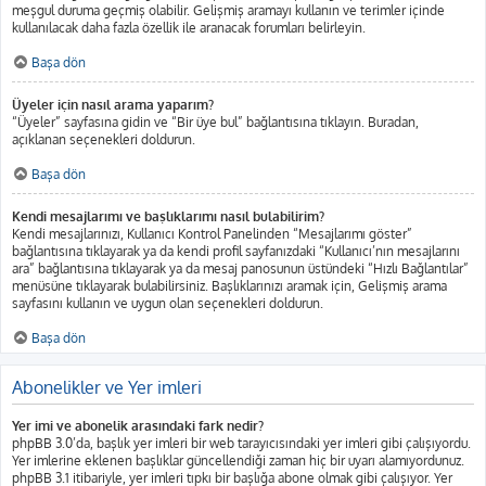
meşgul duruma geçmiş olabilir. Gelişmiş aramayı kullanın ve terimler içinde
kullanılacak daha fazla özellik ile aranacak forumları belirleyin.
Başa dön
Üyeler için nasıl arama yaparım?
“Üyeler” sayfasına gidin ve “Bir üye bul” bağlantısına tıklayın. Buradan,
açıklanan seçenekleri doldurun.
Başa dön
Kendi mesajlarımı ve başlıklarımı nasıl bulabilirim?
Kendi mesajlarınızı, Kullanıcı Kontrol Panelinden “Mesajlarımı göster”
bağlantısına tıklayarak ya da kendi profil sayfanızdaki “Kullanıcı’nın mesajlarını
ara” bağlantısına tıklayarak ya da mesaj panosunun üstündeki “Hızlı Bağlantılar”
menüsüne tıklayarak bulabilirsiniz. Başlıklarınızı aramak için, Gelişmiş arama
sayfasını kullanın ve uygun olan seçenekleri doldurun.
Başa dön
Abonelikler ve Yer imleri
Yer imi ve abonelik arasındaki fark nedir?
phpBB 3.0’da, başlık yer imleri bir web tarayıcısındaki yer imleri gibi çalışıyordu.
Yer imlerine eklenen başlıklar güncellendiği zaman hiç bir uyarı alamıyordunuz.
phpBB 3.1 itibariyle, yer imleri tıpkı bir başlığa abone olmak gibi çalışıyor. Yer