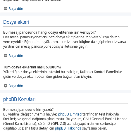
Başa dön
Dosya ekleri
Bu mesaj panosunda hangi dosya eklerine izin veriliyor?
Her mesaj panosu yöneticisi bazı dosya eki tiplerine izin verebilir ya da izin
vermeyebilir. Eğer nelerin yüklenmesine izin verildiğine dair şüpheleriniz varsa,
yardım için mesaj panosu yöneticisiyle iletişime geçin.
Başa dön
Tüm dosya eklerimi nasıl bulurum?
Yüklediğiniz dosya eklerinin listesini bulmak için, Kullanıcı Kontrol Panelinize
gidin ve dosya ekleri bölümüne giden bağlantıları izleyin.
Başa dön
phpBB Konuları
Bu mesaj panosunu kim yazdı?
Bu yazılım (değiştirilmemiş haliyle)
phpBB Limited
tarafından telif hakkıyla
üretilmiş ve genel dağıtıma çıkarılmıştır. Bu yazılım, GNU General Public License
(Genel Kamu Lisansı), sürüm 2 (GPL-2.0) altında yapılmıştır ve serbestçe
dağıtılabilir. Daha fazla detay için
phpBB Hakkında
sayfasına bakın.