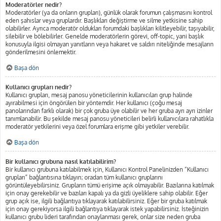
Moderatörler nedir?
Moderatörler (ya da onların grupları), günlük olarak forumun çalışmasını kontrol
eden şahıslar veya gruplardır. Başlıkları değiştirme ve silme yetkisine sahip
olabilirler. Ayrıca moderatör oldukları forumdaki başlıkları kilitleyebilir, taşıyabilir,
silebilir ve bölebilirler. Genelde moderatörlerin görevi, off-topic, yani başlık
konusuyla ilgisi olmayan yanıtların veya hakaret ve saldırı niteliğinde mesajların
gönderilmesini önlemektir.
Başa dön
Kullanıcı grupları nedir?
Kullanıcı grupları, mesaj panosu yöneticilerinin kullanıcıları grup halinde
ayırabilmesi için öngörülen bir yöntemdir. Her kullanıcı (çoğu mesaj
panolarından farklı olarak) bir çok gruba üye olabilir ve her gruba ayrı ayrı izinler
tanımlanabilir. Bu şekilde mesaj panosu yöneticileri belirli kullanıcılara rahatlıkla
moderatör yetkilerini veya özel forumlara erişme gibi yetkiler verebilir.
Başa dön
Bir kullanıcı grubuna nasıl katılabilirim?
Bir kullanıcı grubuna katılabilmek için, Kullanıcı Kontrol Panelinizden “Kullanıcı
grupları” bağlantısına tıklayın; oradan tüm kullanıcı gruplarını
görüntüleyebilirsiniz. Grupların tümü erişime açık olmayabilir. Bazılarına katılmak
için onay gerekebilir ve bazıları kapalı ya da gizli üyeliklere sahip olabilir. Eğer
grup açık ise, ilgili bağlantıya tıklayarak katılabilirsiniz. Eğer bir gruba katılmak
için onay gerekiyorsa ilgili bağlantıya tıklayarak istek yapabilirsiniz. İsteğinizin
kullanıcı grubu lideri tarafından onaylanması gerek, onlar size neden gruba