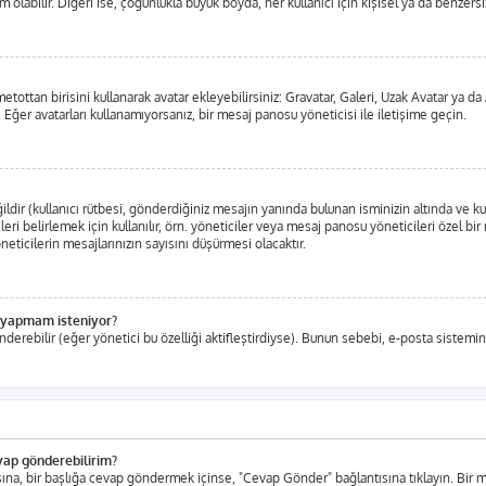
labilir. Diğeri ise, çoğunlukla büyük boyda, her kullanıcı için kişisel ya da benzersiz,
metottan birisini kullanarak avatar ekleyebilirsiniz: Gravatar, Galeri, Uzak Avatar ya
 Eğer avatarları kullanamıyorsanız, bir mesaj panosu yöneticisi ile iletişime geçin.
ir (kullanıcı rütbesi, gönderdiğiniz mesajın yanında bulunan isminizin altında ve ku
eleri belirlemek için kullanılır, örn. yöneticiler veya mesaj panosu yöneticileri özel b
ticilerin mesajlarınızın sayısını düşürmesi olacaktır.
iş yapmam isteniyor?
nderebilir (eğer yönetici bu özelliği aktifleştirdiyse). Bunun sebebi, e-posta sistemin
evap gönderebilirim?
tısına, bir başlığa cevap göndermek içinse, "Cevap Gönder" bağlantısına tıklayın. Bi