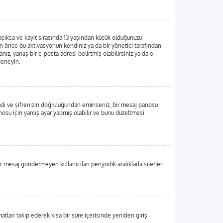
 açıksa ve kayıt sırasında 13 yaşından küçük olduğunuzu
dan önce bu aktivasyonun kendiniz ya da bir yönetici tarafından
ız, yanlış bir e-posta adresi belirtmiş olabilirsiniz ya da e-
 deneyin.
ı adı ve şifrenizin doğruluğundan eminseniz, bir mesaj panosu
su için yanlış ayar yapmış olabilir ve bunu düzeltmesi
r mesaj göndermeyen kullanıcıları periyodik aralıklarla silerler.
matları takip ederek kısa bir süre içerisinde yeniden giriş