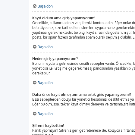
Başa dön
Kayıt oldum ama giriş yapamıyorum!
Öncelikle, kullanıcı adınızı ve şifrenizi kontrol edin. Eğer onl
belirttiyseniz, size tarif edilen işlemleri uygulamanız gerekmekt
yapılması gerekmektedir; bu bilgi kayıt sırasında gösterilmiştir. E
posta, bir spam filtresi tarafından spam olarak seçilmiş olabilir.
Başa dön
Neden giriş yapamıyorum?
Bunun meydana gelmesinde çeşitli sebepler vardır. Öncelikle, kul
yöneticisi ile iletişime geçerek mesaj panosundan yasaklanıp ya
gerekebilir.
Başa dön
Daha önce kayıt olmuştum ama artık giriş yapamıyorum?!
Bazı sebeplerden dolayı bir yönetici hesabınızı deaktif etmiş ya da
Eğer bu olmuşsa, tekrar kayıt olmayı deneyin ve tartışmalara katı
Başa dön
Şifremi kaybettim!
Panik yapmayın! Şifreniz geri getirelemese de, kolayca sıfırlanabi