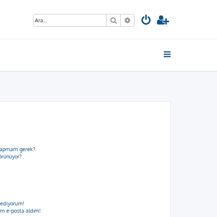
Ara
Gelişmiş arama
e yapmam gerek?
görünüyor?
 ediyorum!
m e-posta aldım!