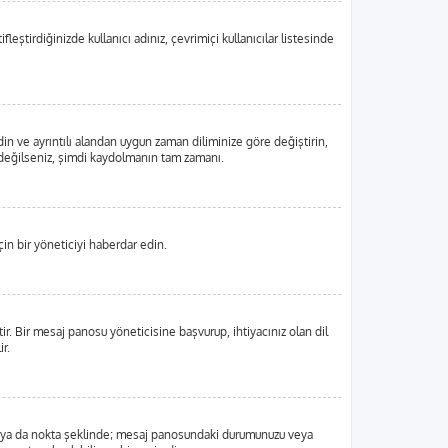
eştirdiğinizde kullanıcı adınız, çevrimiçi kullanıcılar listesinde
din ve ayrıntılı alandan uygun zaman diliminize göre değiştirin,
tlı değilseniz, şimdi kaydolmanın tam zamanı.
in bir yöneticiyi haberdar edin.
 Bir mesaj panosu yöneticisine başvurup, ihtiyacınız olan dil
r.
, blok ya da nokta şeklinde; mesaj panosundaki durumunuzu veya