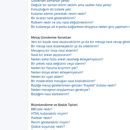
Gösterilen zamanlar yanlış!
Değişik bir zaman dilimi seçtim ama saatler hala yanlış!
Konuştuğum dil listede yok!
Kullanıcı adımın yanındaki resim nedir?
Bir avatarı nasıl gösterebilirim?
Rütbem nedir ve onu nasıl değiştirebilirim?
Bir kullanıcıya ait e-posta bağlantısını tıklayınca neden giriş yapmam i
Mesaj Gönderme Sorunları
Yeni bir başlık nasıl oluşturabilirim ya da bir mesaja nasıl cevap gön
Bir mesajı nasıl düzenleyebilir ya da silebilirim?
Mesajıma bir imza nasıl eklerim?
Nasıl bir anket oluştururum?
Neden daha fazla anket seçeneği ekleyemiyorum?
Bir anketi nasıl değiştirir veya silerim?
Neden bir foruma erişimim yok?
Neden dosya ekleri ekleyemiyorum?
Neden bir uyarı aldım?
Bir moderatöre mesajları nasıl bildirebilirim?
Başlığa mesaj gönderilirken görülen “Kaydet” butonu nedir?
Neden mesajımın onaylanması gerekiyor?
Başlığımı nasıl darbelerim?
Biçimlendirme ve Başlık Tipleri
BBCode nedir?
HTML kullanabilir miyim?
İfadeler nedir?
Resim gönderebilir miyim?
Global duyurular nedir?