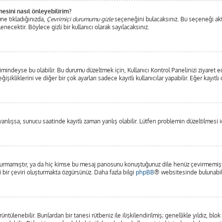
mesini nasıl önleyebilirim?
ne tıkladığınızda,
Çevrimiçi durumumu gizle
seçeneğini bulacaksınız. Bu seçeneği aktifl
ecektir. Böylece gizli bir kullanıcı olarak sayılacaksınız.
mindeyse bu olabilir. Bu durumu düzeltmek için, Kullanıcı Kontrol Panelinizi ziyaret e
işikliklerini ve diğer bir çok ayarları sadece kayıtlı kullanıcılar yapabilir. Eğer kayı
lışsa, sunucu saatinde kayıtlı zaman yanlış olabilir. Lütfen problemin düzeltilmesi iç
rmamıştır, ya da hiç kimse bu mesaj panosunu konuştuğunuz dile henüz çevirmemiştir.
i bir çeviri oluşturmakta özgürsünüz. Daha fazla bilgi
phpBB
® websitesinde bulunabili
görüntülenebilir. Bunlardan bir tanesi rütbeniz ile ilişkilendirilmiş; genellikle yıldız