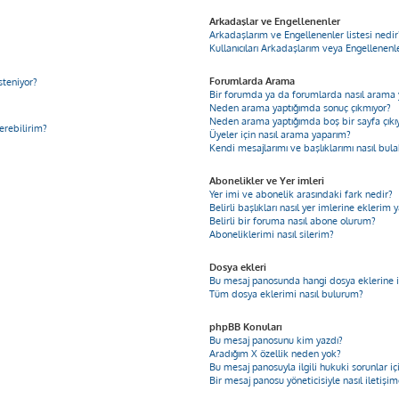
Arkadaşlar ve Engellenenler
Arkadaşlarım ve Engellenenler listesi nedir
Kullanıcıları Arkadaşlarım veya Engellenenler
Forumlarda Arama
steniyor?
Bir forumda ya da forumlarda nasıl arama 
Neden arama yaptığımda sonuç çıkmıyor?
Neden arama yaptığımda boş bir sayfa çıkı
derebilirim?
Üyeler için nasıl arama yaparım?
Kendi mesajlarımı ve başlıklarımı nasıl bula
Abonelikler ve Yer imleri
Yer imi ve abonelik arasındaki fark nedir?
Belirli başlıkları nasıl yer imlerine ekleri
Belirli bir foruma nasıl abone olurum?
Aboneliklerimi nasıl silerim?
Dosya ekleri
Bu mesaj panosunda hangi dosya eklerine iz
Tüm dosya eklerimi nasıl bulurum?
phpBB Konuları
Bu mesaj panosunu kim yazdı?
Aradığım X özellik neden yok?
Bu mesaj panosuyla ilgili hukuki sorunlar 
Bir mesaj panosu yöneticisiyle nasıl iletişi