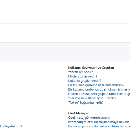
Kullanıcı Seviyeleri ve Grupları
Yöneticiler nedir?
Moderatörler nedir?
Kullanıcı grupları nedir?
Bir kullanıcı grubuna nasıl katılabilirim?
Bir kullanıcı grubunun lideri olmak için n
Neden bazı kullanıcı grupları farklı renkte 
“Varsayılan kullanıcı grubu” nedir?
“Takım” bağlantısı nedir?
Özel Mesajlar
Özel mesaj gönderemiyorum!
İstemediğim özel mesajları almaya devam
ıl önleyebilirim?
Bu mesaj panosunda herhangi birinden spa