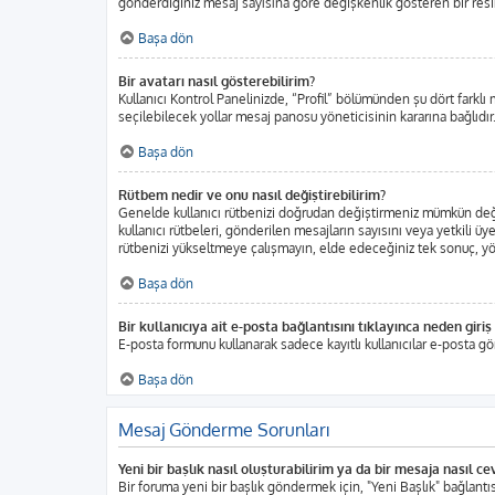
gönderdiğiniz mesaj sayısına göre değişkenlik gösteren bir resim o
Başa dön
Bir avatarı nasıl gösterebilirim?
Kullanıcı Kontrol Panelinizde, “Profil” bölümünden şu dört farklı 
seçilebilecek yollar mesaj panosu yöneticisinin kararına bağlıdır.
Başa dön
Rütbem nedir ve onu nasıl değiştirebilirim?
Genelde kullanıcı rütbenizi doğrudan değiştirmeniz mümkün değild
kullanıcı rütbeleri, gönderilen mesajların sayısını veya yetkili üy
rütbenizi yükseltmeye çalışmayın, elde edeceğiniz tek sonuç, yöne
Başa dön
Bir kullanıcıya ait e-posta bağlantısını tıklayınca neden gir
E-posta formunu kullanarak sadece kayıtlı kullanıcılar e-posta gö
Başa dön
Mesaj Gönderme Sorunları
Yeni bir başlık nasıl oluşturabilirim ya da bir mesaja nasıl c
Bir foruma yeni bir başlık göndermek için, "Yeni Başlık" bağlan