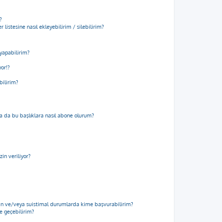
?
 listesine nasıl ekleyebilirim / silebilirim?
yapabilirim?
yor!?
bilirim?
m ya da bu başlıklara nasıl abone olurum?
in veriliyor?
için ve/veya suistimal durumlarda kime başvurabilirim?
me geçebilirim?