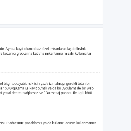
. Ayrıca kayıt olunca bazı özel imkanlara ulaşabilirsiniz.
ullanıcı gruplarına katılma imkanlarına misafir kullanıcılar
lgi toplayabilmek için yazılı izin almayı gerekli tutan bir
 Eğer bu uygulama ile kayıt olmak ya da bu uygulama ile bir web
i yasal destek sağlamaz, ve “Bu mesaj panosu ile ilgili kötü
si IP adresinizi yasaklamış ya da kullanıcı adınızı kullanmanıza