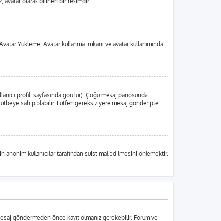
 avatar olarak bilinen bir resimdir.
 da Avatar Yükleme. Avatar kullanma imkanı ve avatar kullanımında
llanıcı profili sayfasında görülür). Çoğu mesaj panosunda
ir rütbeye sahip olabilir. Lütfen gereksiz yere mesaj gönderipte
in anonim kullanıcılar tarafından suistimal edilmesini önlemektir.
r mesaj göndermeden önce kayıt olmanız gerekebilir. Forum ve