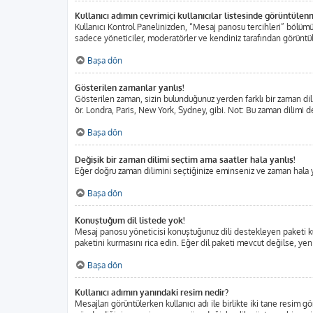
Kullanıcı adımın çevrimiçi kullanıcılar listesinde görüntülen
Kullanıcı Kontrol Panelinizden, “Mesaj panosu tercihleri” bölümü
sadece yöneticiler, moderatörler ve kendiniz tarafından görüntülen
Başa dön
Gösterilen zamanlar yanlış!
Gösterilen zaman, sizin bulunduğunuz yerden farklı bir zaman dili
ör. Londra, Paris, New York, Sydney, gibi. Not: Bu zaman dilimi değ
Başa dön
Değişik bir zaman dilimi seçtim ama saatler hala yanlış!
Eğer doğru zaman dilimini seçtiğinize eminseniz ve zaman hala yan
Başa dön
Konuştuğum dil listede yok!
Mesaj panosu yöneticisi konuştuğunuz dili destekleyen paketi ku
paketini kurmasını rica edin. Eğer dil paketi mevcut değilse, yen
Başa dön
Kullanıcı adımın yanındaki resim nedir?
Mesajları görüntülerken kullanıcı adı ile birlikte iki tane resim 