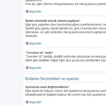
yapabilirsiniz.
Yine de, eğer şifenizi sıfırlayamazsanız, bir mesaj panosu yönetici
Başa dön
Neden otomatik olarak çıkışım yapılıyor?
Eğer giriş yaparken
Beni hatırla
kutucuğunu işaretlemezseniz, mesa
Sürekli giriş yapmış olarak kalmak için, giriş sırasında
Beni hatırl
laboratuarı, v.b. gibi yerlerden mesaj panosuna erişim yaptığınız
olmasıdır.
Başa dön
“Çerezleri sil” nedir?
“Çerezleri sil” özelliği, phpBB tarafından oluşturulan ve mesaj p
takibi gibi özellikler sağlar. Eğer giriş ya da çıkış problemleri ya
Başa dön
Kullanıcı Seçenekleri ve ayarları
Ayarlarımı nasıl değiştirebilirim?
Eğer kayıtlı bir kullanıcı iseniz, tüm ayarlarınız mesaj panosu veri
tıkladığınızda bir bağlantı bulunur. Bu sistem size tüm ayarlarınızı
Başa dön