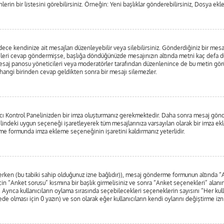
lerin bir listesini görebilirsiniz. Örneğin: Yeni başlıklar gönderebilirsiniz, Dosya ekle
e kendinize ait mesajları düzenleyebilir veya silebilirsiniz. Gönderdiğiniz bir mesa
irileri cevap göndermişse, başlığa döndüğünüzde mesajınızın altında metni kaç defa dü
esaj panosu yöneticileri veya moderatörler tarafından düzenlenince de bu metin g
erhangi birinden cevap geldikten sonra bir mesajı silemezler.
nıcı Kontrol Panelinizden bir imza oluşturmanız gerekmektedir. Daha sonra mesaj gö
nelindeki uygun seçeneği işaretleyerek tüm mesajlarınıza varsayılan olarak bir imza ek
e formunda imza ekleme seçeneğinin işaretini kaldırmanız yeterlidir.
nlerken (bu tabiki sahip olduğunuz izne bağlıdır)), mesaj gönderme formunun altında 
in “Anket sorusu” kısmına bir başlık girmelisiniz ve sonra “Anket seçenekleri” alanına
. Ayrıca kullanıcıların oylama sırasında seçebilecekleri seçeneklerin sayısını “Her kul
rede olması için 0 yazın) ve son olarak eğer kullanıcıların kendi oylarını değiştirme izn