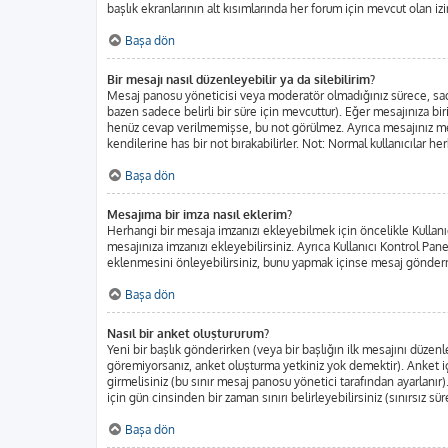
başlık ekranlarının alt kısımlarında her forum için mevcut olan izin
Başa dön
Bir mesajı nasıl düzenleyebilir ya da silebilirim?
Mesaj panosu yöneticisi veya moderatör olmadığınız sürece, sadec
bazen sadece belirli bir süre için mevcuttur). Eğer mesajınıza b
henüz cevap verilmemişse, bu not görülmez. Ayrıca mesajınız m
kendilerine has bir not bırakabilirler. Not: Normal kullanıcılar h
Başa dön
Mesajıma bir imza nasıl eklerim?
Herhangi bir mesaja imzanızı ekleyebilmek için öncelikle Kulla
mesajınıza imzanızı ekleyebilirsiniz. Ayrıca Kullanıcı Kontrol Pa
eklenmesini önleyebilirsiniz, bunu yapmak içinse mesaj gönderm
Başa dön
Nasıl bir anket oluştururum?
Yeni bir başlık gönderirken (veya bir başlığın ilk mesajını düze
göremiyorsanız, anket oluşturma yetkiniz yok demektir). Anket iç
girmelisiniz (bu sınır mesaj panosu yönetici tarafından ayarlanır)
için gün cinsinden bir zaman sınırı belirleyebilirsiniz (sınırsız sü
Başa dön