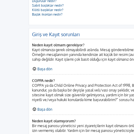
Duyurular nedir?
Sabit başlıklar nedir?
Kilitli başlıklar nedir?
Başlık ikonları nedir?
Giriş ve Kayıt sorunları
Neden kayıt olmam gerekiyor?
Kayıt olmanıza gerek olmayabilirdi aslında. Mesaj gönderebilmek iç
Örneğin mesajlarınızın yanında kendinize ait küçük bir resim (ava
sahip değildir. Kayıt işlemi çok basit olduğu için kayıt olmanız öne
Başa dön
COPPA nedir?
COPPA ya da Child Online Privacy and Protection Act of 1998, Bir
kanundur, ya da başka bir deyişle yasal veli/vasi onay şeklidir, ve
sitesine kayıt olmak size güvenilir gelmiyorsa, yardım için bir 
niyetli ve/veya hukuki konularda kime başvurabilirim?” sorusu har
Başa dön
Neden kayıt olamıyorum?
Bir mesaj panosu yöneticisi yeni ziyaretçilerin kayıt olmasını önl
izin vermemiş olabilir. Yardım için bir mesaj panosu yöneticisiyle