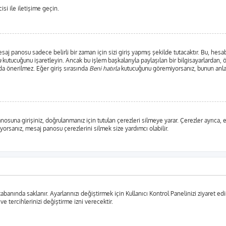
si ile iletişime geçin.
j panosu sadece belirli bir zaman için sizi giriş yapmış şekilde tutacaktır. Bu, hesab
a
kutucuğunu işaretleyin. Ancak bu işlem başkalarıyla paylaşılan bir bilgisayarlardan, 
da önerilmez. Eğer giriş sırasında
Beni hatırla
kutucuğunu göremiyorsanız, bunun anlam
anosuna girişiniz, doğrulanmanız için tutulan çerezleri silmeye yarar. Çerezler ayrıca
şıyorsanız, mesaj panosu çerezlerini silmek size yardımcı olabilir.
tabanında saklanır. Ayarlarınızı değiştirmek için Kullanıcı Kontrol Panelinizi ziyaret edi
 ve tercihlerinizi değiştirme izni verecektir.