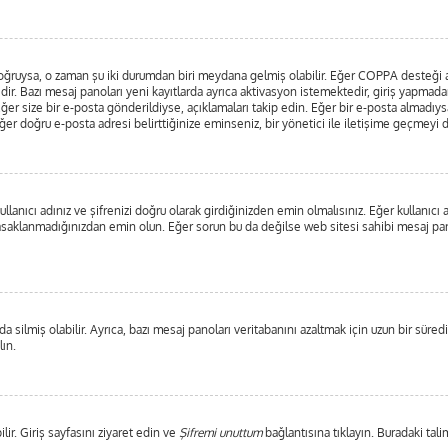
ar doğruysa, o zaman şu iki durumdan biri meydana gelmiş olabilir. Eğer COPPA desteği
edir. Bazı mesaj panoları yeni kayıtlarda ayrıca aktivasyon istemektedir, giriş yapma
ğer size bir e-posta gönderildiyse, açıklamaları takip edin. Eğer bir e-posta almadıysan
 Eğer doğru e-posta adresi belirttiğinize eminseniz, bir yönetici ile iletişime geçmeyi
lanıcı adınız ve şifrenizi doğru olarak girdiğinizden emin olmalısınız. Eğer kullanıc
saklanmadığınızdan emin olun. Eğer sorun bu da değilse web sitesi sahibi mesaj pano
 silmiş olabilir. Ayrıca, bazı mesaj panoları veritabanını azaltmak için uzun bir süredi
lın.
lir. Giriş sayfasını ziyaret edin ve
Şifremi unuttum
bağlantısına tıklayın. Buradaki tali