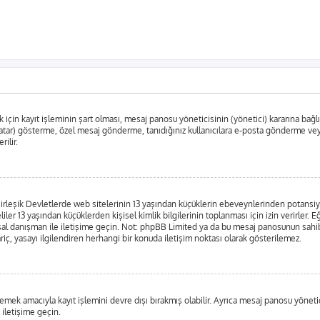
in kayıt işleminin şart olması, mesaj panosu yöneticisinin (yönetici) kararına bağlıdır
tar) gösterme, özel mesaj gönderme, tanıdığınız kullanıcılara e-posta gönderme veya k
rilir.
leşik Devletlerde web sitelerinin 13 yaşından küçüklerin ebeveynlerinden potansiyel bi
liler 13 yaşından küçüklerden kişisel kimlik bilgilerinin toplanması için izin verirler.
yasal danışman ile iletişime geçin. Not: phpBB Limited ya da bu mesaj panosunun sahib
iç, yasayı ilgilendiren herhangi bir konuda iletişim noktası olarak gösterilemez.
emek amacıyla kayıt işlemini devre dışı bırakmış olabilir. Ayrıca mesaj panosu yönetici
 iletişime geçin.