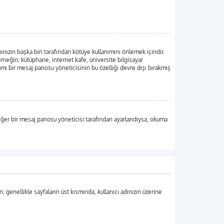
ınızın başka biri tarafından kötüye kullanımını önlemek içindir.
örneğin; kütüphane, internet kafe, üniversite bilgisayar
ı bir mesaj panosu yöneticisinin bu özelliği devre dışı bırakmış
, eğer bir mesaj panosu yöneticisi tarafından ayarlandıysa, okuma
n; genellikle sayfaların üst kısmında, kullanıcı adınızın üzerine