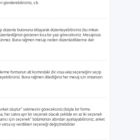
ri gönderebilirsiniz, v.b.
jı düzenle butonuna tıklayarak düzenleyebilirsiniz (bu imkan
zenlediğinizi gösteren kısa bir yazı göreceksiniz. Mesajınıza
örünmez. Buna rağmen mesajı neden düzenlediklerine dair
nderme formunun alt kısmındaki
Bir imza ekle
seçeneğini seçip
leyebilirsiniz. Buna rağmen dilediğiniz her mesaj için imzanızın
“Anket oluştur” sekmesini göreceksiniz (böyle bir formu
, her satıra ayrı bir seçenek olacak şekilde en az iki seçenek
lanıcı için seçenek” bölümünün altından ayarlayabilirsiniz, anket
i varsa oy verdikleri seçeneği değiştirebilirler.