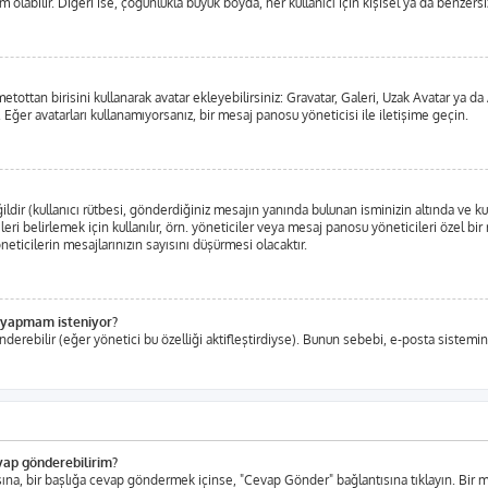
labilir. Diğeri ise, çoğunlukla büyük boyda, her kullanıcı için kişisel ya da benzersiz,
metottan birisini kullanarak avatar ekleyebilirsiniz: Gravatar, Galeri, Uzak Avatar ya
 Eğer avatarları kullanamıyorsanız, bir mesaj panosu yöneticisi ile iletişime geçin.
ir (kullanıcı rütbesi, gönderdiğiniz mesajın yanında bulunan isminizin altında ve ku
eleri belirlemek için kullanılır, örn. yöneticiler veya mesaj panosu yöneticileri özel b
ticilerin mesajlarınızın sayısını düşürmesi olacaktır.
iş yapmam isteniyor?
nderebilir (eğer yönetici bu özelliği aktifleştirdiyse). Bunun sebebi, e-posta sistemin
evap gönderebilirim?
tısına, bir başlığa cevap göndermek içinse, "Cevap Gönder" bağlantısına tıklayın. Bi