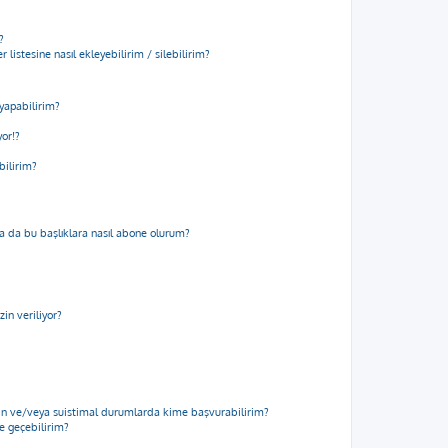
?
 listesine nasıl ekleyebilirim / silebilirim?
yapabilirim?
yor!?
bilirim?
m ya da bu başlıklara nasıl abone olurum?
in veriliyor?
için ve/veya suistimal durumlarda kime başvurabilirim?
me geçebilirim?