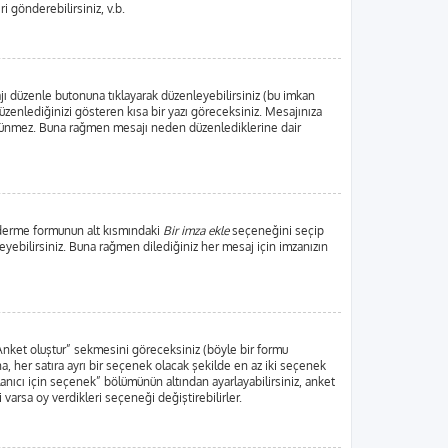
ri gönderebilirsiniz, v.b.
jı düzenle butonuna tıklayarak düzenleyebilirsiniz (bu imkan
zenlediğinizi gösteren kısa bir yazı göreceksiniz. Mesajınıza
örünmez. Buna rağmen mesajı neden düzenlediklerine dair
nderme formunun alt kısmındaki
Bir imza ekle
seçeneğini seçip
leyebilirsiniz. Buna rağmen dilediğiniz her mesaj için imzanızın
“Anket oluştur” sekmesini göreceksiniz (böyle bir formu
, her satıra ayrı bir seçenek olacak şekilde en az iki seçenek
lanıcı için seçenek” bölümünün altından ayarlayabilirsiniz, anket
i varsa oy verdikleri seçeneği değiştirebilirler.