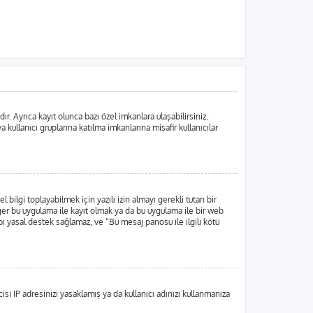
. Ayrıca kayıt olunca bazı özel imkanlara ulaşabilirsiniz.
ullanıcı gruplarına katılma imkanlarına misafir kullanıcılar
lgi toplayabilmek için yazılı izin almayı gerekli tutan bir
 Eğer bu uygulama ile kayıt olmak ya da bu uygulama ile bir web
i yasal destek sağlamaz, ve “Bu mesaj panosu ile ilgili kötü
si IP adresinizi yasaklamış ya da kullanıcı adınızı kullanmanıza