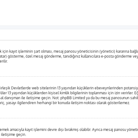
in kayıt işleminin şart olması, mesaj panosu yöneticisinin (yönetici) kararına bağlıdır
tar) gösterme, özel mesaj gönderme, tanıdığınız kullanıcılara e-posta gönderme veya k
rilir.
leşik Devletlerde web sitelerinin 13 yaşından küçüklerin ebeveynlerinden potansiyel bi
liler 13 yaşından küçüklerden kişisel kimlik bilgilerinin toplanması için izin verirler.
yasal danışman ile iletişime geçin. Not: phpBB Limited ya da bu mesaj panosunun sahib
iç, yasayı ilgilendiren herhangi bir konuda iletişim noktası olarak gösterilemez.
emek amacıyla kayıt işlemini devre dışı bırakmış olabilir. Ayrıca mesaj panosu yönetici
 iletişime geçin.