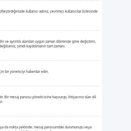
eştirdiğinizde kullanıcı adınız, çevrimiçi kullanıcılar listesinde
din ve ayrıntılı alandan uygun zaman diliminize göre değiştirin,
tlı değilseniz, şimdi kaydolmanın tam zamanı.
in bir yöneticiyi haberdar edin.
 Bir mesaj panosu yöneticisine başvurup, ihtiyacınız olan dil
r.
, blok ya da nokta şeklinde; mesaj panosundaki durumunuzu veya