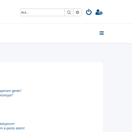
Ara
Gelişmiş arama
e yapmam gerek?
görünüyor?
 ediyorum!
m e-posta aldım!