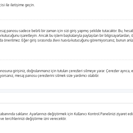
si ile iletişime geçin.
j panosu sadece belirli bir zaman için sizi giriş yapmış şekilde tutacaktır. Bu, hesab
a
kutucuğunu işaretleyin. Ancak bu işlem başkalarıyla paylaşılan bir bilgisayarlardan, 
da önerilmez. Eğer giriş sırasında
Beni hatırla
kutucuğunu göremiyorsanız, bunun anlam
anosuna girişiniz, doğrulanmanız için tutulan çerezleri silmeye yarar. Çerezler ayrıca
şıyorsanız, mesaj panosu çerezlerini silmek size yardımcı olabilir.
tabanında saklanır. Ayarlarınızı değiştirmek için Kullanıcı Kontrol Panelinizi ziyaret edi
 ve tercihlerinizi değiştirme izni verecektir.