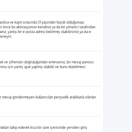
 açıksa ve kayıt sırasında 13 yaşından küçük olduğunuzu
dan önce bu aktivasyonun kendiniz ya da bir yönetici tarafından
ız, yanlış bir e-posta adresi belirtmiş olabilirsiniz ya da e-
 deneyin.
ı adı ve şifrenizin doğruluğundan eminseniz, bir mesaj panosu
su için yanlış ayar yapmış olabilir ve bunu düzeltmesi
r mesaj göndermeyen kullanıcıları periyodik aralıklarla silerler.
matları takip ederek kısa bir süre içerisinde yeniden giriş