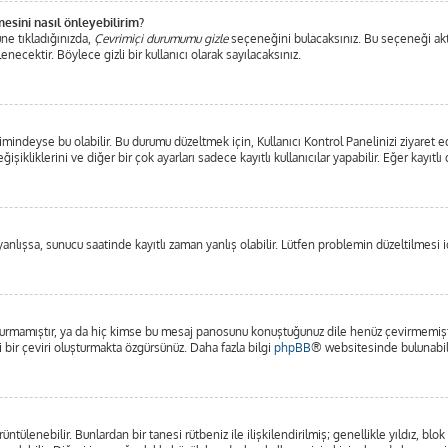
mesini nasıl önleyebilirim?
ne tıkladığınızda,
Çevrimiçi durumumu gizle
seçeneğini bulacaksınız. Bu seçeneği aktifl
ecektir. Böylece gizli bir kullanıcı olarak sayılacaksınız.
mindeyse bu olabilir. Bu durumu düzeltmek için, Kullanıcı Kontrol Panelinizi ziyaret e
işikliklerini ve diğer bir çok ayarları sadece kayıtlı kullanıcılar yapabilir. Eğer kayı
lışsa, sunucu saatinde kayıtlı zaman yanlış olabilir. Lütfen problemin düzeltilmesi iç
rmamıştır, ya da hiç kimse bu mesaj panosunu konuştuğunuz dile henüz çevirmemiştir.
i bir çeviri oluşturmakta özgürsünüz. Daha fazla bilgi
phpBB
® websitesinde bulunabili
görüntülenebilir. Bunlardan bir tanesi rütbeniz ile ilişkilendirilmiş; genellikle yıldız