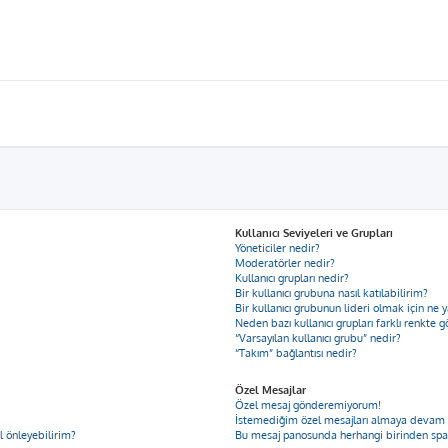
Kullanıcı Seviyeleri ve Grupları
Yöneticiler nedir?
Moderatörler nedir?
Kullanıcı grupları nedir?
Bir kullanıcı grubuna nasıl katılabilirim?
Bir kullanıcı grubunun lideri olmak için n
Neden bazı kullanıcı grupları farklı renkte 
“Varsayılan kullanıcı grubu” nedir?
“Takım” bağlantısı nedir?
Özel Mesajlar
Özel mesaj gönderemiyorum!
İstemediğim özel mesajları almaya devam
ıl önleyebilirim?
Bu mesaj panosunda herhangi birinden spa