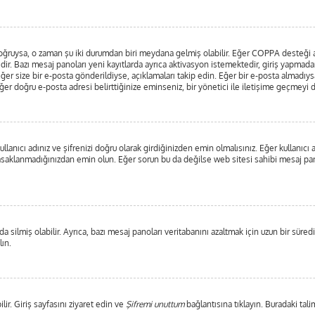
ar doğruysa, o zaman şu iki durumdan biri meydana gelmiş olabilir. Eğer COPPA desteği
edir. Bazı mesaj panoları yeni kayıtlarda ayrıca aktivasyon istemektedir, giriş yapma
ğer size bir e-posta gönderildiyse, açıklamaları takip edin. Eğer bir e-posta almadıysan
 Eğer doğru e-posta adresi belirttiğinize eminseniz, bir yönetici ile iletişime geçmeyi
lanıcı adınız ve şifrenizi doğru olarak girdiğinizden emin olmalısınız. Eğer kullanıc
saklanmadığınızdan emin olun. Eğer sorun bu da değilse web sitesi sahibi mesaj pano
 silmiş olabilir. Ayrıca, bazı mesaj panoları veritabanını azaltmak için uzun bir süredi
lın.
lir. Giriş sayfasını ziyaret edin ve
Şifremi unuttum
bağlantısına tıklayın. Buradaki tali