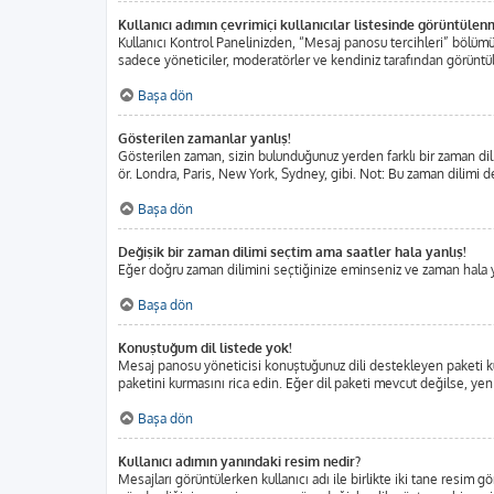
Kullanıcı adımın çevrimiçi kullanıcılar listesinde görüntülen
Kullanıcı Kontrol Panelinizden, “Mesaj panosu tercihleri” bölümü
sadece yöneticiler, moderatörler ve kendiniz tarafından görüntülen
Başa dön
Gösterilen zamanlar yanlış!
Gösterilen zaman, sizin bulunduğunuz yerden farklı bir zaman dili
ör. Londra, Paris, New York, Sydney, gibi. Not: Bu zaman dilimi değ
Başa dön
Değişik bir zaman dilimi seçtim ama saatler hala yanlış!
Eğer doğru zaman dilimini seçtiğinize eminseniz ve zaman hala yan
Başa dön
Konuştuğum dil listede yok!
Mesaj panosu yöneticisi konuştuğunuz dili destekleyen paketi ku
paketini kurmasını rica edin. Eğer dil paketi mevcut değilse, yen
Başa dön
Kullanıcı adımın yanındaki resim nedir?
Mesajları görüntülerken kullanıcı adı ile birlikte iki tane resim 