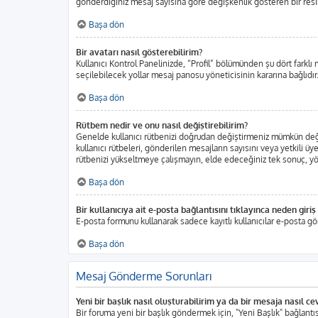
gönderdiğiniz mesaj sayısına göre değişkenlik gösteren bir resim o
Başa dön
Bir avatarı nasıl gösterebilirim?
Kullanıcı Kontrol Panelinizde, “Profil” bölümünden şu dört farklı 
seçilebilecek yollar mesaj panosu yöneticisinin kararına bağlıdır.
Başa dön
Rütbem nedir ve onu nasıl değiştirebilirim?
Genelde kullanıcı rütbenizi doğrudan değiştirmeniz mümkün değild
kullanıcı rütbeleri, gönderilen mesajların sayısını veya yetkili üy
rütbenizi yükseltmeye çalışmayın, elde edeceğiniz tek sonuç, yöne
Başa dön
Bir kullanıcıya ait e-posta bağlantısını tıklayınca neden gir
E-posta formunu kullanarak sadece kayıtlı kullanıcılar e-posta gö
Başa dön
Mesaj Gönderme Sorunları
Yeni bir başlık nasıl oluşturabilirim ya da bir mesaja nasıl c
Bir foruma yeni bir başlık göndermek için, "Yeni Başlık" bağlan