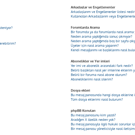
Arkadaşlar ve Engellenenler
Arkadaşlarım ve Engellenenler listesi nedir
Kullanıcıları Arkadaşlarım veya Engellenenler
Forumlarda Arama
steniyor?
Bir forumda ya da forumlarda nasıl arama 
Neden arama yaptığımda sonuç çıkmıyor?
Neden arama yaptığımda boş bir sayfa çıkı
derebilirim?
Üyeler için nasıl arama yaparım?
Kendi mesajlarımı ve başlıklarımı nasıl bula
Abonelikler ve Yer imleri
Yer imi ve abonelik arasındaki fark nedir?
Belirli başlıkları nasıl yer imlerine ekleri
Belirli bir foruma nasıl abone olurum?
Aboneliklerimi nasıl silerim?
Dosya ekleri
Bu mesaj panosunda hangi dosya eklerine iz
Tüm dosya eklerimi nasıl bulurum?
phpBB Konuları
Bu mesaj panosunu kim yazdı?
Aradığım X özellik neden yok?
Bu mesaj panosuyla ilgili hukuki sorunlar 
Bir mesaj panosu yöneticisiyle nasıl iletişi