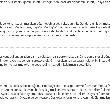
lerin bir listesini görebilirsiniz. Örneğin: Yeni başlıklar gönderebilirsiniz, Dosya ekle
e kendinize ait mesajları düzenleyebilir veya silebilirsiniz. Gönderdiğiniz bir mesa
irileri cevap göndermişse, başlığa döndüğünüzde mesajınızın altında metni kaç defa dü
esaj panosu yöneticileri veya moderatörler tarafından düzenlenince de bu metin g
erhangi birinden cevap geldikten sonra bir mesajı silemezler.
nıcı Kontrol Panelinizden bir imza oluşturmanız gerekmektedir. Daha sonra mesaj gö
nelindeki uygun seçeneği işaretleyerek tüm mesajlarınıza varsayılan olarak bir imza ek
e formunda imza ekleme seçeneğinin işaretini kaldırmanız yeterlidir.
nlerken (bu tabiki sahip olduğunuz izne bağlıdır)), mesaj gönderme formunun altında 
in “Anket sorusu” kısmına bir başlık girmelisiniz ve sonra “Anket seçenekleri” alanına
. Ayrıca kullanıcıların oylama sırasında seçebilecekleri seçeneklerin sayısını “Her kul
rede olması için 0 yazın) ve son olarak eğer kullanıcıların kendi oylarını değiştirme izn