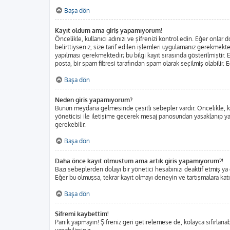
Başa dön
Kayıt oldum ama giriş yapamıyorum!
Öncelikle, kullanıcı adınızı ve şifrenizi kontrol edin. Eğer onl
belirttiyseniz, size tarif edilen işlemleri uygulamanız gerekmekt
yapılması gerekmektedir; bu bilgi kayıt sırasında gösterilmiştir. E
posta, bir spam filtresi tarafından spam olarak seçilmiş olabilir.
Başa dön
Neden giriş yapamıyorum?
Bunun meydana gelmesinde çeşitli sebepler vardır. Öncelikle, kul
yöneticisi ile iletişime geçerek mesaj panosundan yasaklanıp ya
gerekebilir.
Başa dön
Daha önce kayıt olmuştum ama artık giriş yapamıyorum?!
Bazı sebeplerden dolayı bir yönetici hesabınızı deaktif etmiş ya da
Eğer bu olmuşsa, tekrar kayıt olmayı deneyin ve tartışmalara katı
Başa dön
Şifremi kaybettim!
Panik yapmayın! Şifreniz geri getirelemese de, kolayca sıfırlanabi