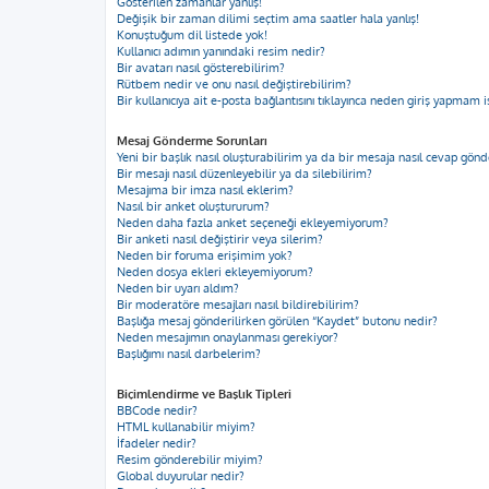
Gösterilen zamanlar yanlış!
Değişik bir zaman dilimi seçtim ama saatler hala yanlış!
Konuştuğum dil listede yok!
Kullanıcı adımın yanındaki resim nedir?
Bir avatarı nasıl gösterebilirim?
Rütbem nedir ve onu nasıl değiştirebilirim?
Bir kullanıcıya ait e-posta bağlantısını tıklayınca neden giriş yapmam i
Mesaj Gönderme Sorunları
Yeni bir başlık nasıl oluşturabilirim ya da bir mesaja nasıl cevap gön
Bir mesajı nasıl düzenleyebilir ya da silebilirim?
Mesajıma bir imza nasıl eklerim?
Nasıl bir anket oluştururum?
Neden daha fazla anket seçeneği ekleyemiyorum?
Bir anketi nasıl değiştirir veya silerim?
Neden bir foruma erişimim yok?
Neden dosya ekleri ekleyemiyorum?
Neden bir uyarı aldım?
Bir moderatöre mesajları nasıl bildirebilirim?
Başlığa mesaj gönderilirken görülen “Kaydet” butonu nedir?
Neden mesajımın onaylanması gerekiyor?
Başlığımı nasıl darbelerim?
Biçimlendirme ve Başlık Tipleri
BBCode nedir?
HTML kullanabilir miyim?
İfadeler nedir?
Resim gönderebilir miyim?
Global duyurular nedir?