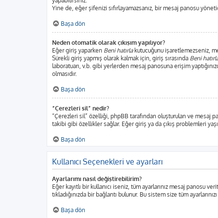
yapabilirsiniz.
Yine de, eğer şifenizi sıfırlayamazsanız, bir mesaj panosu yönetici
Başa dön
Neden otomatik olarak çıkışım yapılıyor?
Eğer giriş yaparken
Beni hatırla
kutucuğunu işaretlemezseniz, mesa
Sürekli giriş yapmış olarak kalmak için, giriş sırasında
Beni hatırl
laboratuarı, v.b. gibi yerlerden mesaj panosuna erişim yaptığınız
olmasıdır.
Başa dön
“Çerezleri sil” nedir?
“Çerezleri sil” özelliği, phpBB tarafından oluşturulan ve mesaj p
takibi gibi özellikler sağlar. Eğer giriş ya da çıkış problemleri ya
Başa dön
Kullanıcı Seçenekleri ve ayarları
Ayarlarımı nasıl değiştirebilirim?
Eğer kayıtlı bir kullanıcı iseniz, tüm ayarlarınız mesaj panosu veri
tıkladığınızda bir bağlantı bulunur. Bu sistem size tüm ayarlarınızı
Başa dön