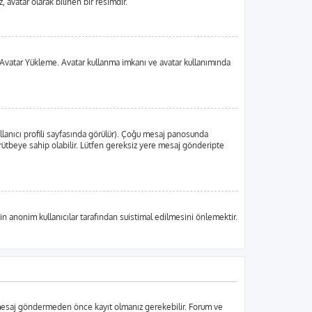
 avatar olarak bilinen bir resimdir.
 da Avatar Yükleme. Avatar kullanma imkanı ve avatar kullanımında
llanıcı profili sayfasında görülür). Çoğu mesaj panosunda
ir rütbeye sahip olabilir. Lütfen gereksiz yere mesaj gönderipte
in anonim kullanıcılar tarafından suistimal edilmesini önlemektir.
r mesaj göndermeden önce kayıt olmanız gerekebilir. Forum ve