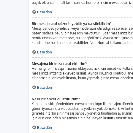
başlık ekranlarının alt kısımlarında her forum için mevcut olan izin
Başa dön
Bir mesajı nasıl düzenleyebilir ya da silebilirim?
Mesaj panosu yöneticisi veya moderatör olmadığınız sürece, sadec
bazen sadece belirli bir süre için mevcuttur). Eğer mesajınıza b
henüz cevap verilmemişse, bu not görülmez. Ayrıca mesajınız m
kendilerine has bir not bırakabilirler. Not: Normal kullanıcılar h
Başa dön
Mesajıma bir imza nasıl eklerim?
Herhangi bir mesaja imzanızı ekleyebilmek için öncelikle Kulla
mesajınıza imzanızı ekleyebilirsiniz. Ayrıca Kullanıcı Kontrol Pa
eklenmesini önleyebilirsiniz, bunu yapmak içinse mesaj gönderm
Başa dön
Nasıl bir anket oluştururum?
Yeni bir başlık gönderirken (veya bir başlığın ilk mesajını düze
göremiyorsanız, anket oluşturma yetkiniz yok demektir). Anket iç
girmelisiniz (bu sınır mesaj panosu yönetici tarafından ayarlanır)
için gün cinsinden bir zaman sınırı belirleyebilirsiniz (sınırsız sü
Başa dön