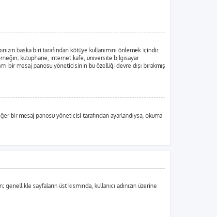
ınızın başka biri tarafından kötüye kullanımını önlemek içindir.
örneğin; kütüphane, internet kafe, üniversite bilgisayar
ı bir mesaj panosu yöneticisinin bu özelliği devre dışı bırakmış
, eğer bir mesaj panosu yöneticisi tarafından ayarlandıysa, okuma
n; genellikle sayfaların üst kısmında, kullanıcı adınızın üzerine