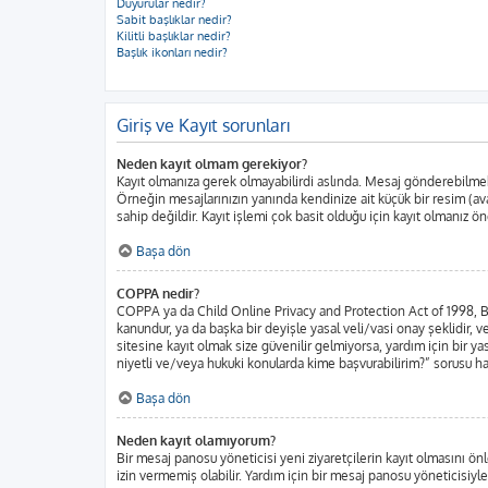
Duyurular nedir?
Sabit başlıklar nedir?
Kilitli başlıklar nedir?
Başlık ikonları nedir?
Giriş ve Kayıt sorunları
Neden kayıt olmam gerekiyor?
Kayıt olmanıza gerek olmayabilirdi aslında. Mesaj gönderebilmek iç
Örneğin mesajlarınızın yanında kendinize ait küçük bir resim (ava
sahip değildir. Kayıt işlemi çok basit olduğu için kayıt olmanız öne
Başa dön
COPPA nedir?
COPPA ya da Child Online Privacy and Protection Act of 1998, Bir
kanundur, ya da başka bir deyişle yasal veli/vasi onay şeklidir, ve
sitesine kayıt olmak size güvenilir gelmiyorsa, yardım için bir 
niyetli ve/veya hukuki konularda kime başvurabilirim?” sorusu har
Başa dön
Neden kayıt olamıyorum?
Bir mesaj panosu yöneticisi yeni ziyaretçilerin kayıt olmasını önl
izin vermemiş olabilir. Yardım için bir mesaj panosu yöneticisiyle