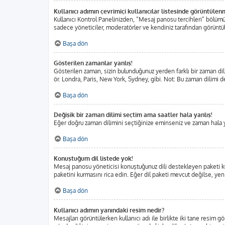
Kullanıcı adımın çevrimiçi kullanıcılar listesinde görüntülen
Kullanıcı Kontrol Panelinizden, “Mesaj panosu tercihleri” bölümü
sadece yöneticiler, moderatörler ve kendiniz tarafından görüntülen
Başa dön
Gösterilen zamanlar yanlış!
Gösterilen zaman, sizin bulunduğunuz yerden farklı bir zaman dili
ör. Londra, Paris, New York, Sydney, gibi. Not: Bu zaman dilimi değ
Başa dön
Değişik bir zaman dilimi seçtim ama saatler hala yanlış!
Eğer doğru zaman dilimini seçtiğinize eminseniz ve zaman hala yan
Başa dön
Konuştuğum dil listede yok!
Mesaj panosu yöneticisi konuştuğunuz dili destekleyen paketi ku
paketini kurmasını rica edin. Eğer dil paketi mevcut değilse, yen
Başa dön
Kullanıcı adımın yanındaki resim nedir?
Mesajları görüntülerken kullanıcı adı ile birlikte iki tane resim 