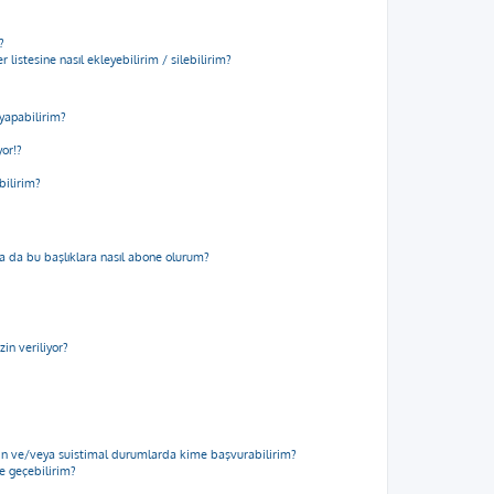
?
 listesine nasıl ekleyebilirim / silebilirim?
yapabilirim?
yor!?
bilirim?
m ya da bu başlıklara nasıl abone olurum?
in veriliyor?
için ve/veya suistimal durumlarda kime başvurabilirim?
me geçebilirim?