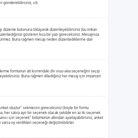
ri gönderebilirsiniz, v.b.
jı düzenle butonuna tıklayarak düzenleyebilirsiniz (bu imkan
zenlediğinizi gösteren kısa bir yazı göreceksiniz. Mesajınıza
örünmez. Buna rağmen mesajı neden düzenlediklerine dair
nderme formunun alt kısmındaki
Bir imza ekle
seçeneğini seçip
leyebilirsiniz. Buna rağmen dilediğiniz her mesaj için imzanızın
“Anket oluştur” sekmesini göreceksiniz (böyle bir formu
, her satıra ayrı bir seçenek olacak şekilde en az iki seçenek
lanıcı için seçenek” bölümünün altından ayarlayabilirsiniz, anket
i varsa oy verdikleri seçeneği değiştirebilirler.