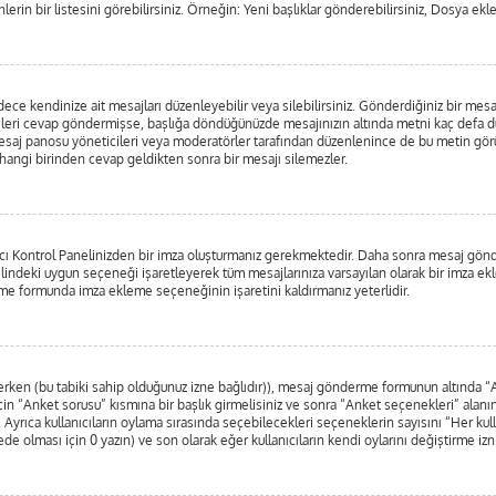
lerin bir listesini görebilirsiniz. Örneğin: Yeni başlıklar gönderebilirsiniz, Dosya ekle
e kendinize ait mesajları düzenleyebilir veya silebilirsiniz. Gönderdiğiniz bir mesa
irileri cevap göndermişse, başlığa döndüğünüzde mesajınızın altında metni kaç defa dü
esaj panosu yöneticileri veya moderatörler tarafından düzenlenince de bu metin g
erhangi birinden cevap geldikten sonra bir mesajı silemezler.
nıcı Kontrol Panelinizden bir imza oluşturmanız gerekmektedir. Daha sonra mesaj gö
nelindeki uygun seçeneği işaretleyerek tüm mesajlarınıza varsayılan olarak bir imza ek
e formunda imza ekleme seçeneğinin işaretini kaldırmanız yeterlidir.
nlerken (bu tabiki sahip olduğunuz izne bağlıdır)), mesaj gönderme formunun altında 
in “Anket sorusu” kısmına bir başlık girmelisiniz ve sonra “Anket seçenekleri” alanına
. Ayrıca kullanıcıların oylama sırasında seçebilecekleri seçeneklerin sayısını “Her kul
rede olması için 0 yazın) ve son olarak eğer kullanıcıların kendi oylarını değiştirme izn