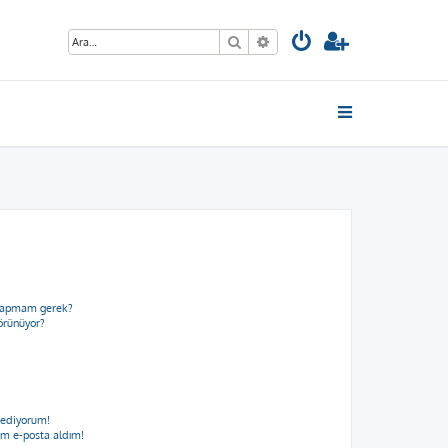
Ara
Gelişmiş arama
e yapmam gerek?
görünüyor?
 ediyorum!
m e-posta aldım!