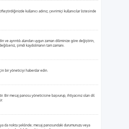
eştirdiğinizde kullanıcı adınız, çevrimiçi kullanıcılar listesinde
din ve ayrıntılı alandan uygun zaman diliminize göre değiştirin,
tlı değilseniz, şimdi kaydolmanın tam zamanı.
in bir yöneticiyi haberdar edin.
 Bir mesaj panosu yöneticisine başvurup, ihtiyacınız olan dil
r.
, blok ya da nokta şeklinde; mesaj panosundaki durumunuzu veya