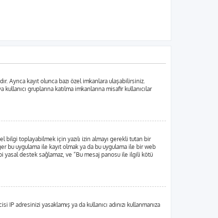
. Ayrıca kayıt olunca bazı özel imkanlara ulaşabilirsiniz.
ullanıcı gruplarına katılma imkanlarına misafir kullanıcılar
lgi toplayabilmek için yazılı izin almayı gerekli tutan bir
 Eğer bu uygulama ile kayıt olmak ya da bu uygulama ile bir web
i yasal destek sağlamaz, ve “Bu mesaj panosu ile ilgili kötü
si IP adresinizi yasaklamış ya da kullanıcı adınızı kullanmanıza