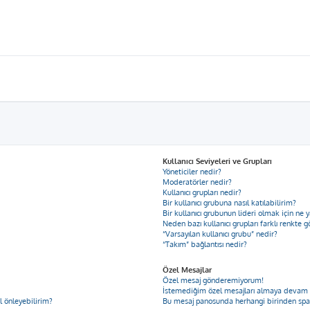
Kullanıcı Seviyeleri ve Grupları
Yöneticiler nedir?
Moderatörler nedir?
Kullanıcı grupları nedir?
Bir kullanıcı grubuna nasıl katılabilirim?
Bir kullanıcı grubunun lideri olmak için n
Neden bazı kullanıcı grupları farklı renkte 
“Varsayılan kullanıcı grubu” nedir?
“Takım” bağlantısı nedir?
Özel Mesajlar
Özel mesaj gönderemiyorum!
İstemediğim özel mesajları almaya devam
ıl önleyebilirim?
Bu mesaj panosunda herhangi birinden spa