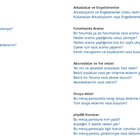
Arkadaşlar ve Engellenenler
Arkadaşlarım ve Engellenenler listesi nedir
Kullanıcıları Arkadaşlarım veya Engellenenler
Forumlarda Arama
steniyor?
Bir forumda ya da forumlarda nasıl arama 
Neden arama yaptığımda sonuç çıkmıyor?
Neden arama yaptığımda boş bir sayfa çıkı
derebilirim?
Üyeler için nasıl arama yaparım?
Kendi mesajlarımı ve başlıklarımı nasıl bula
Abonelikler ve Yer imleri
Yer imi ve abonelik arasındaki fark nedir?
Belirli başlıkları nasıl yer imlerine ekleri
Belirli bir foruma nasıl abone olurum?
Aboneliklerimi nasıl silerim?
Dosya ekleri
Bu mesaj panosunda hangi dosya eklerine iz
Tüm dosya eklerimi nasıl bulurum?
phpBB Konuları
Bu mesaj panosunu kim yazdı?
Aradığım X özellik neden yok?
Bu mesaj panosuyla ilgili hukuki sorunlar 
Bir mesaj panosu yöneticisiyle nasıl iletişi