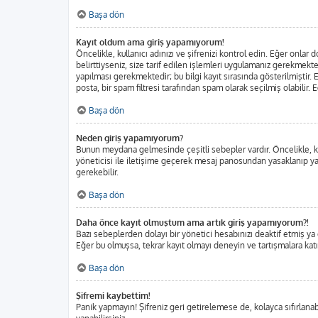
Başa dön
Kayıt oldum ama giriş yapamıyorum!
Öncelikle, kullanıcı adınızı ve şifrenizi kontrol edin. Eğer onl
belirttiyseniz, size tarif edilen işlemleri uygulamanız gerekmekt
yapılması gerekmektedir; bu bilgi kayıt sırasında gösterilmiştir. E
posta, bir spam filtresi tarafından spam olarak seçilmiş olabilir.
Başa dön
Neden giriş yapamıyorum?
Bunun meydana gelmesinde çeşitli sebepler vardır. Öncelikle, kul
yöneticisi ile iletişime geçerek mesaj panosundan yasaklanıp ya
gerekebilir.
Başa dön
Daha önce kayıt olmuştum ama artık giriş yapamıyorum?!
Bazı sebeplerden dolayı bir yönetici hesabınızı deaktif etmiş ya da
Eğer bu olmuşsa, tekrar kayıt olmayı deneyin ve tartışmalara katı
Başa dön
Şifremi kaybettim!
Panik yapmayın! Şifreniz geri getirelemese de, kolayca sıfırlanabi