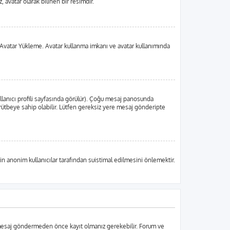
 avatar olarak bilinen bir resimdir.
 da Avatar Yükleme. Avatar kullanma imkanı ve avatar kullanımında
llanıcı profili sayfasında görülür). Çoğu mesaj panosunda
ir rütbeye sahip olabilir. Lütfen gereksiz yere mesaj gönderipte
in anonim kullanıcılar tarafından suistimal edilmesini önlemektir.
r mesaj göndermeden önce kayıt olmanız gerekebilir. Forum ve