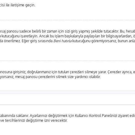
si ile iletişime geçin.
j panosu sadece belirli bir zaman için sizi giriş yapmış şekilde tutacaktır. Bu, hesab
a
kutucuğunu işaretleyin. Ancak bu işlem başkalarıyla paylaşılan bir bilgisayarlardan, 
da önerilmez. Eğer giriş sırasında
Beni hatırla
kutucuğunu göremiyorsanız, bunun anlam
anosuna girişiniz, doğrulanmanız için tutulan çerezleri silmeye yarar. Çerezler ayrıca
şıyorsanız, mesaj panosu çerezlerini silmek size yardımcı olabilir.
tabanında saklanır. Ayarlarınızı değiştirmek için Kullanıcı Kontrol Panelinizi ziyaret edi
 ve tercihlerinizi değiştirme izni verecektir.