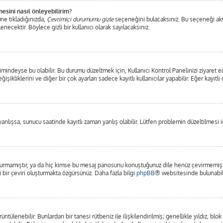
mesini nasıl önleyebilirim?
ne tıkladığınızda,
Çevrimiçi durumumu gizle
seçeneğini bulacaksınız. Bu seçeneği aktifl
ecektir. Böylece gizli bir kullanıcı olarak sayılacaksınız.
mindeyse bu olabilir. Bu durumu düzeltmek için, Kullanıcı Kontrol Panelinizi ziyaret e
işikliklerini ve diğer bir çok ayarları sadece kayıtlı kullanıcılar yapabilir. Eğer kayı
lışsa, sunucu saatinde kayıtlı zaman yanlış olabilir. Lütfen problemin düzeltilmesi iç
rmamıştır, ya da hiç kimse bu mesaj panosunu konuştuğunuz dile henüz çevirmemiştir.
i bir çeviri oluşturmakta özgürsünüz. Daha fazla bilgi
phpBB
® websitesinde bulunabili
görüntülenebilir. Bunlardan bir tanesi rütbeniz ile ilişkilendirilmiş; genellikle yıldız