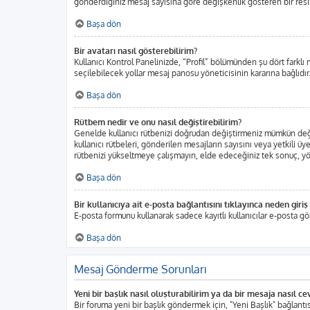
gönderdiğiniz mesaj sayısına göre değişkenlik gösteren bir resim o
Başa dön
Bir avatarı nasıl gösterebilirim?
Kullanıcı Kontrol Panelinizde, “Profil” bölümünden şu dört farklı 
seçilebilecek yollar mesaj panosu yöneticisinin kararına bağlıdır.
Başa dön
Rütbem nedir ve onu nasıl değiştirebilirim?
Genelde kullanıcı rütbenizi doğrudan değiştirmeniz mümkün değild
kullanıcı rütbeleri, gönderilen mesajların sayısını veya yetkili üy
rütbenizi yükseltmeye çalışmayın, elde edeceğiniz tek sonuç, yöne
Başa dön
Bir kullanıcıya ait e-posta bağlantısını tıklayınca neden gir
E-posta formunu kullanarak sadece kayıtlı kullanıcılar e-posta gö
Başa dön
Mesaj Gönderme Sorunları
Yeni bir başlık nasıl oluşturabilirim ya da bir mesaja nasıl c
Bir foruma yeni bir başlık göndermek için, "Yeni Başlık" bağlan