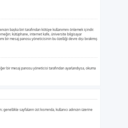
ınızın başka biri tarafından kötüye kullanımını önlemek içindir.
örneğin; kütüphane, internet kafe, üniversite bilgisayar
ı bir mesaj panosu yöneticisinin bu özelliği devre dışı bırakmış
, eğer bir mesaj panosu yöneticisi tarafından ayarlandıysa, okuma
n; genellikle sayfaların üst kısmında, kullanıcı adınızın üzerine