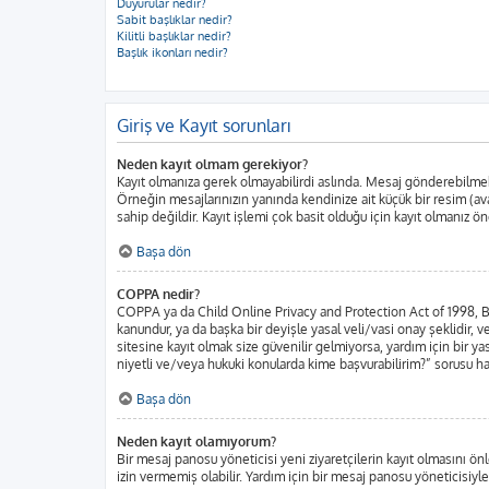
Duyurular nedir?
Sabit başlıklar nedir?
Kilitli başlıklar nedir?
Başlık ikonları nedir?
Giriş ve Kayıt sorunları
Neden kayıt olmam gerekiyor?
Kayıt olmanıza gerek olmayabilirdi aslında. Mesaj gönderebilmek iç
Örneğin mesajlarınızın yanında kendinize ait küçük bir resim (ava
sahip değildir. Kayıt işlemi çok basit olduğu için kayıt olmanız öne
Başa dön
COPPA nedir?
COPPA ya da Child Online Privacy and Protection Act of 1998, Bir
kanundur, ya da başka bir deyişle yasal veli/vasi onay şeklidir, ve
sitesine kayıt olmak size güvenilir gelmiyorsa, yardım için bir 
niyetli ve/veya hukuki konularda kime başvurabilirim?” sorusu har
Başa dön
Neden kayıt olamıyorum?
Bir mesaj panosu yöneticisi yeni ziyaretçilerin kayıt olmasını önl
izin vermemiş olabilir. Yardım için bir mesaj panosu yöneticisiyle