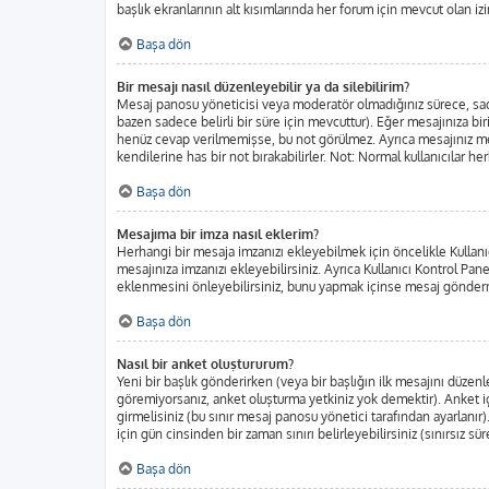
başlık ekranlarının alt kısımlarında her forum için mevcut olan izin
Başa dön
Bir mesajı nasıl düzenleyebilir ya da silebilirim?
Mesaj panosu yöneticisi veya moderatör olmadığınız sürece, sadec
bazen sadece belirli bir süre için mevcuttur). Eğer mesajınıza b
henüz cevap verilmemişse, bu not görülmez. Ayrıca mesajınız m
kendilerine has bir not bırakabilirler. Not: Normal kullanıcılar h
Başa dön
Mesajıma bir imza nasıl eklerim?
Herhangi bir mesaja imzanızı ekleyebilmek için öncelikle Kulla
mesajınıza imzanızı ekleyebilirsiniz. Ayrıca Kullanıcı Kontrol Pa
eklenmesini önleyebilirsiniz, bunu yapmak içinse mesaj gönderm
Başa dön
Nasıl bir anket oluştururum?
Yeni bir başlık gönderirken (veya bir başlığın ilk mesajını düze
göremiyorsanız, anket oluşturma yetkiniz yok demektir). Anket iç
girmelisiniz (bu sınır mesaj panosu yönetici tarafından ayarlanır)
için gün cinsinden bir zaman sınırı belirleyebilirsiniz (sınırsız sü
Başa dön