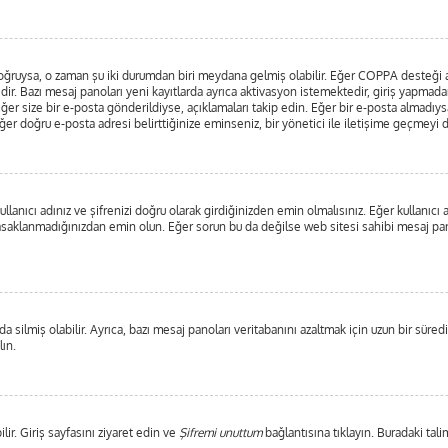
ar doğruysa, o zaman şu iki durumdan biri meydana gelmiş olabilir. Eğer COPPA desteği
edir. Bazı mesaj panoları yeni kayıtlarda ayrıca aktivasyon istemektedir, giriş yapma
ğer size bir e-posta gönderildiyse, açıklamaları takip edin. Eğer bir e-posta almadıysan
 Eğer doğru e-posta adresi belirttiğinize eminseniz, bir yönetici ile iletişime geçmeyi
lanıcı adınız ve şifrenizi doğru olarak girdiğinizden emin olmalısınız. Eğer kullanıc
saklanmadığınızdan emin olun. Eğer sorun bu da değilse web sitesi sahibi mesaj pano
 silmiş olabilir. Ayrıca, bazı mesaj panoları veritabanını azaltmak için uzun bir süredi
lın.
lir. Giriş sayfasını ziyaret edin ve
Şifremi unuttum
bağlantısına tıklayın. Buradaki tali