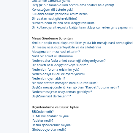
Gösterilen zamanlar yanlış!
Değişik bir zaman dilimi seçtim ama saatler hala yanlış!
Konuştuğum dil listede yok!
Kullanıcı adımın yanındaki resim nedir?
Bir avatarı nasıl gösterebilirim?
Rütbem nedir ve onu nasıl değiştirebilirim?
Bir kullanıcıya ait e-posta bağlantısını tıklayınca neden giriş yapmam i
Mesaj Gönderme Sorunları
Yeni bir başlık nasıl oluşturabilirim ya da bir mesaja nasıl cevap gön
Bir mesajı nasıl düzenleyebilir ya da silebilirim?
Mesajıma bir imza nasıl eklerim?
Nasıl bir anket oluştururum?
Neden daha fazla anket seçeneği ekleyemiyorum?
Bir anketi nasıl değiştirir veya silerim?
Neden bir foruma erişimim yok?
Neden dosya ekleri ekleyemiyorum?
Neden bir uyarı aldım?
Bir moderatöre mesajları nasıl bildirebilirim?
Başlığa mesaj gönderilirken görülen “Kaydet” butonu nedir?
Neden mesajımın onaylanması gerekiyor?
Başlığımı nasıl darbelerim?
Biçimlendirme ve Başlık Tipleri
BBCode nedir?
HTML kullanabilir miyim?
İfadeler nedir?
Resim gönderebilir miyim?
Global duyurular nedir?