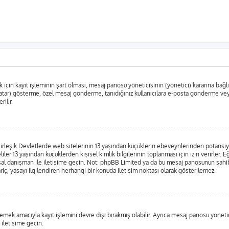
in kayıt işleminin şart olması, mesaj panosu yöneticisinin (yönetici) kararına bağlıdır
tar) gösterme, özel mesaj gönderme, tanıdığınız kullanıcılara e-posta gönderme veya k
rilir.
leşik Devletlerde web sitelerinin 13 yaşından küçüklerin ebeveynlerinden potansiyel bi
liler 13 yaşından küçüklerden kişisel kimlik bilgilerinin toplanması için izin verirler.
yasal danışman ile iletişime geçin. Not: phpBB Limited ya da bu mesaj panosunun sahib
iç, yasayı ilgilendiren herhangi bir konuda iletişim noktası olarak gösterilemez.
emek amacıyla kayıt işlemini devre dışı bırakmış olabilir. Ayrıca mesaj panosu yönetici
 iletişime geçin.