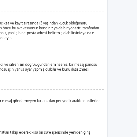
 açıksa ve kayıt sırasında 13 yaşından küçük olduğunuzu
dan önce bu aktivasyonun kendiniz ya da bir yönetici tarafından
ız, yanlış bir e-posta adresi belirtmiş olabilirsiniz ya da e-
 deneyin.
ı adı ve şifrenizin doğruluğundan eminseniz, bir mesaj panosu
su için yanlış ayar yapmış olabilir ve bunu düzeltmesi
r mesaj göndermeyen kullanıcıları periyodik aralıklarla silerler.
matları takip ederek kısa bir süre içerisinde yeniden giriş