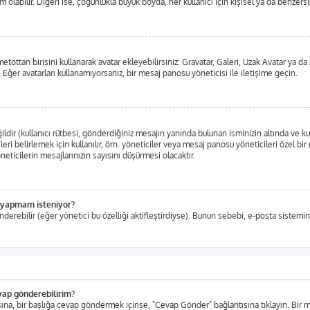
labilir. Diğeri ise, çoğunlukla büyük boyda, her kullanıcı için kişisel ya da benzersiz,
metottan birisini kullanarak avatar ekleyebilirsiniz: Gravatar, Galeri, Uzak Avatar ya
 Eğer avatarları kullanamıyorsanız, bir mesaj panosu yöneticisi ile iletişime geçin.
ir (kullanıcı rütbesi, gönderdiğiniz mesajın yanında bulunan isminizin altında ve ku
eleri belirlemek için kullanılır, örn. yöneticiler veya mesaj panosu yöneticileri özel b
ticilerin mesajlarınızın sayısını düşürmesi olacaktır.
iş yapmam isteniyor?
nderebilir (eğer yönetici bu özelliği aktifleştirdiyse). Bunun sebebi, e-posta sistemin
evap gönderebilirim?
tısına, bir başlığa cevap göndermek içinse, "Cevap Gönder" bağlantısına tıklayın. Bi