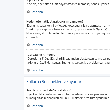
yapabilirsiniz.
Yine de, eğer şifenizi sıfırlayamazsanız, bir mesaj panosu yönetici
Başa dön
Neden otomatik olarak çıkışım yapılıyor?
Eğer giriş yaparken
Beni hatırla
kutucuğunu işaretlemezseniz, mesa
Sürekli giriş yapmış olarak kalmak için, giriş sırasında
Beni hatırl
laboratuarı, v.b. gibi yerlerden mesaj panosuna erişim yaptığınız
olmasıdır.
Başa dön
“Çerezleri sil” nedir?
“Çerezleri sil” özelliği, phpBB tarafından oluşturulan ve mesaj p
takibi gibi özellikler sağlar. Eğer giriş ya da çıkış problemleri ya
Başa dön
Kullanıcı Seçenekleri ve ayarları
Ayarlarımı nasıl değiştirebilirim?
Eğer kayıtlı bir kullanıcı iseniz, tüm ayarlarınız mesaj panosu veri
tıkladığınızda bir bağlantı bulunur. Bu sistem size tüm ayarlarınızı
Başa dön