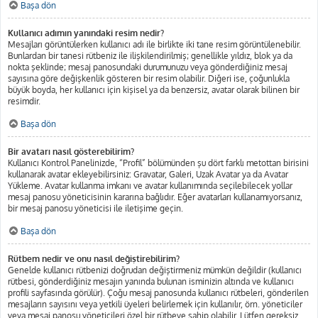
Başa dön
Kullanıcı adımın yanındaki resim nedir?
Mesajları görüntülerken kullanıcı adı ile birlikte iki tane resim görüntülenebilir.
Bunlardan bir tanesi rütbeniz ile ilişkilendirilmiş; genellikle yıldız, blok ya da
nokta şeklinde; mesaj panosundaki durumunuzu veya gönderdiğiniz mesaj
sayısına göre değişkenlik gösteren bir resim olabilir. Diğeri ise, çoğunlukla
büyük boyda, her kullanıcı için kişisel ya da benzersiz, avatar olarak bilinen bir
resimdir.
Başa dön
Bir avatarı nasıl gösterebilirim?
Kullanıcı Kontrol Panelinizde, “Profil” bölümünden şu dört farklı metottan birisini
kullanarak avatar ekleyebilirsiniz: Gravatar, Galeri, Uzak Avatar ya da Avatar
Yükleme. Avatar kullanma imkanı ve avatar kullanımında seçilebilecek yollar
mesaj panosu yöneticisinin kararına bağlıdır. Eğer avatarları kullanamıyorsanız,
bir mesaj panosu yöneticisi ile iletişime geçin.
Başa dön
Rütbem nedir ve onu nasıl değiştirebilirim?
Genelde kullanıcı rütbenizi doğrudan değiştirmeniz mümkün değildir (kullanıcı
rütbesi, gönderdiğiniz mesajın yanında bulunan isminizin altında ve kullanıcı
profili sayfasında görülür). Çoğu mesaj panosunda kullanıcı rütbeleri, gönderilen
mesajların sayısını veya yetkili üyeleri belirlemek için kullanılır, örn. yöneticiler
veya mesaj panosu yöneticileri özel bir rütbeye sahip olabilir. Lütfen gereksiz