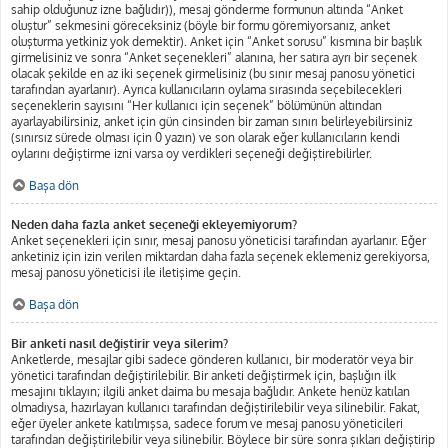
sahip olduğunuz izne bağlıdır)), mesaj gönderme formunun altında “Anket
oluştur” sekmesini göreceksiniz (böyle bir formu göremiyorsanız, anket
oluşturma yetkiniz yok demektir). Anket için “Anket sorusu” kısmına bir başlık
girmelisiniz ve sonra “Anket seçenekleri” alanına, her satıra ayrı bir seçenek
olacak şekilde en az iki seçenek girmelisiniz (bu sınır mesaj panosu yönetici
tarafından ayarlanır). Ayrıca kullanıcıların oylama sırasında seçebilecekleri
seçeneklerin sayısını “Her kullanıcı için seçenek” bölümünün altından
ayarlayabilirsiniz, anket için gün cinsinden bir zaman sınırı belirleyebilirsiniz
(sınırsız sürede olması için 0 yazın) ve son olarak eğer kullanıcıların kendi
oylarını değiştirme izni varsa oy verdikleri seçeneği değiştirebilirler.
Başa dön
Neden daha fazla anket seçeneği ekleyemiyorum?
Anket seçenekleri için sınır, mesaj panosu yöneticisi tarafından ayarlanır. Eğer
anketiniz için izin verilen miktardan daha fazla seçenek eklemeniz gerekiyorsa,
mesaj panosu yöneticisi ile iletişime geçin.
Başa dön
Bir anketi nasıl değiştirir veya silerim?
Anketlerde, mesajlar gibi sadece gönderen kullanıcı, bir moderatör veya bir
yönetici tarafından değiştirilebilir. Bir anketi değiştirmek için, başlığın ilk
mesajını tıklayın; ilgili anket daima bu mesaja bağlıdır. Ankete henüz katılan
olmadıysa, hazırlayan kullanıcı tarafından değiştirilebilir veya silinebilir. Fakat,
eğer üyeler ankete katılmışsa, sadece forum ve mesaj panosu yöneticileri
tarafından değiştirilebilir veya silinebilir. Böylece bir süre sonra şıkları değiştirip