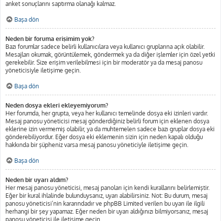
anket sonuçlarını saptırma olanağı kalmaz.
Başa dön
Neden bir foruma erişimim yok?
Bazı forumlar sadece belirli kullanıcılara veya kullanıcı gruplarına açık olabilir.
Mesajları okumak, görüntülemek, göndermek ya da diğer işlemler için özel yetki
gerekebilir. Size erişim verilebilmesi için bir moderatör ya da mesaj panosu
yöneticisiyle iletişime geçin.
Başa dön
Neden dosya ekleri ekleyemiyorum?
Her forumda, her grupta, veya her kullanıcı temelinde dosya eki izinleri vardır.
Mesaj panosu yöneticisi mesaj gönderdiğiniz belirli forum için eklenen dosya
eklerine izin vermemiş olabilir, ya da muhtemelen sadece bazı gruplar dosya eki
gönderebiliyordur. Eğer dosya eki eklemenin sizin için neden kapalı olduğu
hakkında bir şüpheniz varsa mesaj panosu yöneticiyle iletişime geçin.
Başa dön
Neden bir uyarı aldım?
Her mesaj panosu yöneticisi, mesaj panoları için kendi kurallarını belirlemiştir.
Eğer bir kural ihlalinde bulunduysanız, uyarı alabilirsiniz. Not: Bu durum, mesaj
panosu yöneticisi’nin kararındadır ve phpBB Limited verilen bu uyarı ile ilgili
herhangi bir şey yapamaz. Eğer neden bir uyarı aldığınızı bilmiyorsanız, mesaj
panosu yöneticisi ile iletişime geçin.