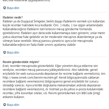
BBCode kullanarak uygulayabilirsiniz.
Başa dön
İfadeler nedir?
İfadeler ya da Duygusal Simgeler, belirli duygu ifadelerini vermek için kullanılan
küçük resimler halindeki kısa kodlardır. Örn. :) mutlu, :( ise üzgün anlamındadır.
Kullanabileceğiniz ifadelerin tam listesini mesaj gönderme formunda
görebilirsiniz. İfadeleri aşırı derecede kullanmamaya özen gösterin, onlar metin
yoksa okunmaz hale gelebilir ve bir moderatör mesajınızı düzenlemeye ya da
silmeye karar verebilir. Mesaj panosu yöneticisi ayrıca bir mesajınızda
kullanabileceğiniz en fazla ifade sınırını ayarlamış olabilir.
Başa dön
Resim gönderebilir miyim?
Evet, resimler mesajınızda gösterilebilir. Eğer yönetim dosya eklerine izin
verdiyse, resimleri mesaj panosuna yükleyebilirsiniz. Aksi takdirde, genel
erişilebilir bir web sunucusunda depolanan bir resime bağlantı vermelisiniz, örn.
http://www.ornek.com/benim-resmim.gif. Kendi bilgisayarınızda saklanan
resimlere bağlantı veremezsiniz (bilgisayarınız genel erişilebilir bir sunucu
olmadığı sürece). Ayrıca kimlik doğrulama mekanizmaları ardında depolanan
resimlere bağlantı veremezsiniz, ör. hotmail ya da yahoo e-posta kutularındaki
resimler, şifre korumları siteler, v.b. Resmi görüntülemek için BBCode [img]
etiketini kullanın.
Başa dön