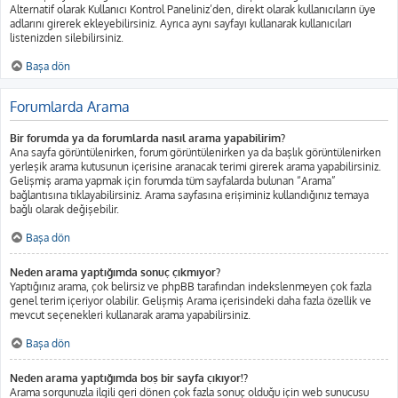
Alternatif olarak Kullanıcı Kontrol Paneliniz’den, direkt olarak kullanıcıların üye
adlarını girerek ekleyebilirsiniz. Ayrıca aynı sayfayı kullanarak kullanıcıları
listenizden silebilirsiniz.
Başa dön
Forumlarda Arama
Bir forumda ya da forumlarda nasıl arama yapabilirim?
Ana sayfa görüntülenirken, forum görüntülenirken ya da başlık görüntülenirken
yerleşik arama kutusunun içerisine aranacak terimi girerek arama yapabilirsiniz.
Gelişmiş arama yapmak için forumda tüm sayfalarda bulunan “Arama”
bağlantısına tıklayabilirsiniz. Arama sayfasına erişiminiz kullandığınız temaya
bağlı olarak değişebilir.
Başa dön
Neden arama yaptığımda sonuç çıkmıyor?
Yaptığınız arama, çok belirsiz ve phpBB tarafından indekslenmeyen çok fazla
genel terim içeriyor olabilir. Gelişmiş Arama içerisindeki daha fazla özellik ve
mevcut seçenekleri kullanarak arama yapabilirsiniz.
Başa dön
Neden arama yaptığımda boş bir sayfa çıkıyor!?
Arama sorgunuzla ilgili geri dönen çok fazla sonuç olduğu için web sunucusu