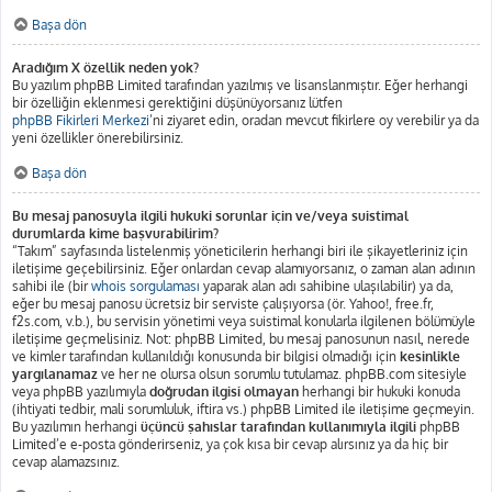
Başa dön
Aradığım X özellik neden yok?
Bu yazılım phpBB Limited tarafından yazılmış ve lisanslanmıştır. Eğer herhangi
bir özelliğin eklenmesi gerektiğini düşünüyorsanız lütfen
phpBB Fikirleri Merkezi
’ni ziyaret edin, oradan mevcut fikirlere oy verebilir ya da
yeni özellikler önerebilirsiniz.
Başa dön
Bu mesaj panosuyla ilgili hukuki sorunlar için ve/veya suistimal
durumlarda kime başvurabilirim?
“Takım” sayfasında listelenmiş yöneticilerin herhangi biri ile şikayetleriniz için
iletişime geçebilirsiniz. Eğer onlardan cevap alamıyorsanız, o zaman alan adının
sahibi ile (bir
whois sorgulaması
yaparak alan adı sahibine ulaşılabilir) ya da,
eğer bu mesaj panosu ücretsiz bir serviste çalışıyorsa (ör. Yahoo!, free.fr,
f2s.com, v.b.), bu servisin yönetimi veya suistimal konularla ilgilenen bölümüyle
iletişime geçmelisiniz. Not: phpBB Limited, bu mesaj panosunun nasıl, nerede
ve kimler tarafından kullanıldığı konusunda bir bilgisi olmadığı için
kesinlikle
yargılanamaz
ve her ne olursa olsun sorumlu tutulamaz. phpBB.com sitesiyle
veya phpBB yazılımıyla
doğrudan ilgisi olmayan
herhangi bir hukuki konuda
(ihtiyati tedbir, mali sorumluluk, iftira vs.) phpBB Limited ile iletişime geçmeyin.
Bu yazılımın herhangi
üçüncü şahıslar tarafından kullanımıyla ilgili
phpBB
Limited’e e-posta gönderirseniz, ya çok kısa bir cevap alırsınız ya da hiç bir
cevap alamazsınız.