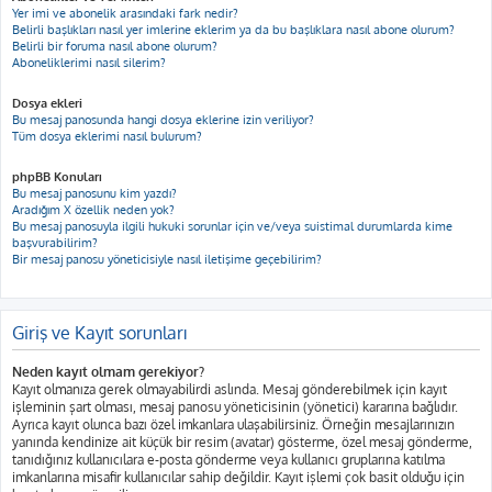
Yer imi ve abonelik arasındaki fark nedir?
Belirli başlıkları nasıl yer imlerine eklerim ya da bu başlıklara nasıl abone olurum?
Belirli bir foruma nasıl abone olurum?
Aboneliklerimi nasıl silerim?
Dosya ekleri
Bu mesaj panosunda hangi dosya eklerine izin veriliyor?
Tüm dosya eklerimi nasıl bulurum?
phpBB Konuları
Bu mesaj panosunu kim yazdı?
Aradığım X özellik neden yok?
Bu mesaj panosuyla ilgili hukuki sorunlar için ve/veya suistimal durumlarda kime
başvurabilirim?
Bir mesaj panosu yöneticisiyle nasıl iletişime geçebilirim?
Giriş ve Kayıt sorunları
Neden kayıt olmam gerekiyor?
Kayıt olmanıza gerek olmayabilirdi aslında. Mesaj gönderebilmek için kayıt
işleminin şart olması, mesaj panosu yöneticisinin (yönetici) kararına bağlıdır.
Ayrıca kayıt olunca bazı özel imkanlara ulaşabilirsiniz. Örneğin mesajlarınızın
yanında kendinize ait küçük bir resim (avatar) gösterme, özel mesaj gönderme,
tanıdığınız kullanıcılara e-posta gönderme veya kullanıcı gruplarına katılma
imkanlarına misafir kullanıcılar sahip değildir. Kayıt işlemi çok basit olduğu için