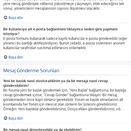
yere mesaj gönderipte rütbenizi yükseltmeye çalışmayın, elde edeceğiniz tek
sonuç, yöneticilerin mesajlarınızın sayısını düşürmesi olacaktır.
Başa dön
Bir kullanıcıya ait e-posta bağlantısını tıklayınca neden giriş yapmam
isteniyor?
E-posta formunu kullanarak sadece kayıtlı kullanıcılar e-posta gönderebilir (eğer
yönetici bu özelliği aktifleştirdiyse). Bunun sebebi, e-posta sisteminin anonim
kullanıcılar tarafından suistimal edilmesini önlemektir.
Başa dön
Mesaj Gönderme Sorunları
Yeni bir başlık nasıl oluşturabilirim ya da bir mesaja nasıl cevap
gönderebilirim?
Bir foruma yeni bir başlık göndermek için, "Yeni Başlık" bağlantısına, bir başlığa
cevap göndermek içinse, "Cevap Gönder" bağlantısına tıklayın. Bir mesaj
göndermeden önce kayıt olmanız gerekebilir. Forum ve başlık ekranlarının alt
kısımlarında her forum için mevcut olan izinlerin bir listesini görebilirsiniz.
Örneğin: Yeni başlıklar gönderebilirsiniz, Dosya ekleri gönderebilirsiniz, v.b.
Başa dön
Bir mesajı nasıl düzenleyebilir ya da silebilirim?