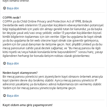
kayıt olmanız önerilir.
Başa dön
COPPA nedir?
COPPA ya da Child Online Privacy and Protection Act of 1998, Birleşik
Devletlerde web sitelerinin 13 yaşından küçüklerin ebeveynlerinden potansiyel
bilgi toplayabilmek için yazılı izin almayı gerekli tutan bir kanundur, ya da başka
bir deyişle yasal veli/vasi onay şeklidir, veliler 13 yaşından küçüklerden kişisel
kimlik bilgilerinin toplanması için izin verirler. Eğer bu uygulama ile kayıt olmak
ya da bu uygulama ile bir web sitesine kayıt olmak size güvenilir gelmiyorsa,
yardım için bir yasal danışman ile iletişime geçin. Not: phpBB Limited ya da bu
mesaj panosunun sahibi yasal destek sağlamaz, ve “Bu mesaj panosu ile ilgili
kötü niyetli ve/veya hukuki konularda kime başvurabilirim?” sorusu hariç, yasayı
ilgilendiren herhangi bir konuda iletişim noktası olarak gösterilemez.
Başa dön
Neden kayıt olamıyorum?
Bir mesaj panosu yöneticisi yeni ziyaretçilerin kayıt olmasını önlemek amacıyla
kayıt işlemini devre dışı bırakmış olabilir. Ayrıca mesaj panosu yöneticisi IP
adresinizi yasaklamış ya da kullanıcı adınızı kullanmanıza izin vermemiş olabilir.
Yardım için bir mesaj panosu yöneticisiyle iletişime geçin.
Başa dön
Kayıt oldum ama giriş yapamıyorum!