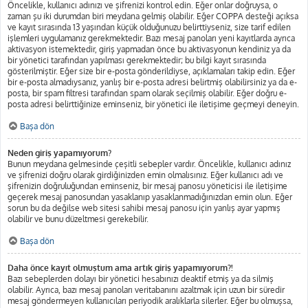
Öncelikle, kullanıcı adınızı ve şifrenizi kontrol edin. Eğer onlar doğruysa, o
zaman şu iki durumdan biri meydana gelmiş olabilir. Eğer COPPA desteği açıksa
ve kayıt sırasında 13 yaşından küçük olduğunuzu belirttiyseniz, size tarif edilen
işlemleri uygulamanız gerekmektedir. Bazı mesaj panoları yeni kayıtlarda ayrıca
aktivasyon istemektedir, giriş yapmadan önce bu aktivasyonun kendiniz ya da
bir yönetici tarafından yapılması gerekmektedir; bu bilgi kayıt sırasında
gösterilmiştir. Eğer size bir e-posta gönderildiyse, açıklamaları takip edin. Eğer
bir e-posta almadıysanız, yanlış bir e-posta adresi belirtmiş olabilirsiniz ya da e-
posta, bir spam filtresi tarafından spam olarak seçilmiş olabilir. Eğer doğru e-
posta adresi belirttiğinize eminseniz, bir yönetici ile iletişime geçmeyi deneyin.
Başa dön
Neden giriş yapamıyorum?
Bunun meydana gelmesinde çeşitli sebepler vardır. Öncelikle, kullanıcı adınız
ve şifrenizi doğru olarak girdiğinizden emin olmalısınız. Eğer kullanıcı adı ve
şifrenizin doğruluğundan eminseniz, bir mesaj panosu yöneticisi ile iletişime
geçerek mesaj panosundan yasaklanıp yasaklanmadığınızdan emin olun. Eğer
sorun bu da değilse web sitesi sahibi mesaj panosu için yanlış ayar yapmış
olabilir ve bunu düzeltmesi gerekebilir.
Başa dön
Daha önce kayıt olmuştum ama artık giriş yapamıyorum?!
Bazı sebeplerden dolayı bir yönetici hesabınızı deaktif etmiş ya da silmiş
olabilir. Ayrıca, bazı mesaj panoları veritabanını azaltmak için uzun bir süredir
mesaj göndermeyen kullanıcıları periyodik aralıklarla silerler. Eğer bu olmuşsa,