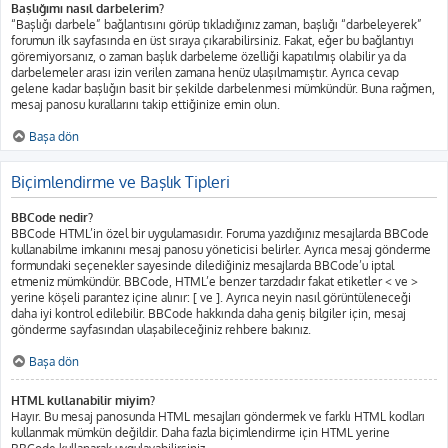
Başlığımı nasıl darbelerim?
“Başlığı darbele” bağlantısını görüp tıkladığınız zaman, başlığı “darbeleyerek”
forumun ilk sayfasında en üst sıraya çıkarabilirsiniz. Fakat, eğer bu bağlantıyı
göremiyorsanız, o zaman başlık darbeleme özelliği kapatılmış olabilir ya da
darbelemeler arası izin verilen zamana henüz ulaşılmamıştır. Ayrıca cevap
gelene kadar başlığın basit bir şekilde darbelenmesi mümkündür. Buna rağmen,
mesaj panosu kurallarını takip ettiğinize emin olun.
Başa dön
Biçimlendirme ve Başlık Tipleri
BBCode nedir?
BBCode HTML’in özel bir uygulamasıdır. Foruma yazdığınız mesajlarda BBCode
kullanabilme imkanını mesaj panosu yöneticisi belirler. Ayrıca mesaj gönderme
formundaki seçenekler sayesinde dilediğiniz mesajlarda BBCode’u iptal
etmeniz mümkündür. BBCode, HTML’e benzer tarzdadır fakat etiketler < ve >
yerine köşeli parantez içine alınır: [ ve ]. Ayrıca neyin nasıl görüntüleneceği
daha iyi kontrol edilebilir. BBCode hakkında daha geniş bilgiler için, mesaj
gönderme sayfasından ulaşabileceğiniz rehbere bakınız.
Başa dön
HTML kullanabilir miyim?
Hayır. Bu mesaj panosunda HTML mesajları göndermek ve farklı HTML kodları
kullanmak mümkün değildir. Daha fazla biçimlendirme için HTML yerine