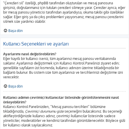
“Çerezleri sil” özelliği, phpBB tarafından oluşturulan ve mesaj panosuna
girişiniz, doğrulanmanız için tutulan çerezleri silmeye yarar. Çerezler ayrıca, eğer
bir mesaj panosu yöneticisi tarafından ayarlandıysa, okuma takibi gibi özellikler
sağlar. Eğer giriş ya da çıkış problemleri yaşıyorsanız, mesaj panosu çerezlerini
silmek size yardımcı olabilir.
Başa dön
Kullanıcı Seçenekleri ve ayarları
Ayarlarımı nasıl değiştirebilirim?
Eğer kayıtlı bir kullanıcı iseniz, tüm ayarlarınız mesaj panosu veritabanında
saklanır. Ayarlarınızı değiştirmek için Kullanıcı Kontrol Panelinizi ziyaret edin;
genellikle sayfaların üst kısmında, kullanıcı adınızın üzerine tıkladığınızda bir
bağlantı bulunur. Bu sistem size tüm ayarlarınızı ve tercihlerinizi değiştirme izni
verecektir.
Başa dön
Kullanıcı adımın çevrimiçi kullanıcılar listesinde görüntülenmesini nasıl
önleyebilirim?
Kullanıcı Kontrol Panelinizden, “Mesaj panosu tercihleri” bölümüne
tıkladığınızda,
Çevrimiçi durumumu gizle
seçeneğini bulacaksınız. Bu seçeneği
aktifleştirdiğinizde kullanıcı adınız, çevrimiçi kullanıcılar listesinde sadece
yöneticiler, moderatörler ve kendiniz tarafından görüntülenecektir. Böylece gizli
bir kullanıcı olarak sayılacaksınız.