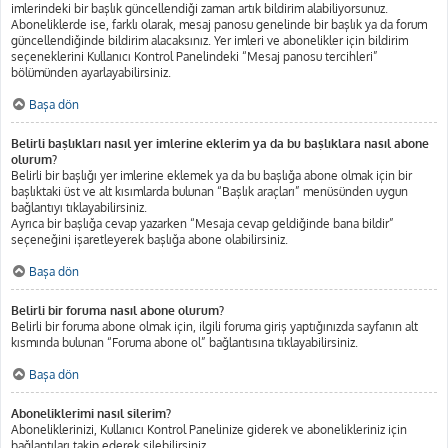
imlerindeki bir başlık güncellendiği zaman artık bildirim alabiliyorsunuz.
Aboneliklerde ise, farklı olarak, mesaj panosu genelinde bir başlık ya da forum
güncellendiğinde bildirim alacaksınız. Yer imleri ve abonelikler için bildirim
seçeneklerini Kullanıcı Kontrol Panelindeki “Mesaj panosu tercihleri”
bölümünden ayarlayabilirsiniz.
Başa dön
Belirli başlıkları nasıl yer imlerine eklerim ya da bu başlıklara nasıl abone
olurum?
Belirli bir başlığı yer imlerine eklemek ya da bu başlığa abone olmak için bir
başlıktaki üst ve alt kısımlarda bulunan “Başlık araçları” menüsünden uygun
bağlantıyı tıklayabilirsiniz.
Ayrıca bir başlığa cevap yazarken “Mesaja cevap geldiğinde bana bildir”
seçeneğini işaretleyerek başlığa abone olabilirsiniz.
Başa dön
Belirli bir foruma nasıl abone olurum?
Belirli bir foruma abone olmak için, ilgili foruma giriş yaptığınızda sayfanın alt
kısmında bulunan “Foruma abone ol” bağlantısına tıklayabilirsiniz.
Başa dön
Aboneliklerimi nasıl silerim?
Aboneliklerinizi, Kullanıcı Kontrol Panelinize giderek ve abonelikleriniz için
bağlantıları takip ederek silebilirsiniz.