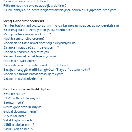
Bir avatarı nasıl gösterebilirim?
Rütbem nedir ve onu nasıl değiştirebilirim?
Bir kullanıcıya ait e-posta bağlantısını tıklayınca neden giriş yapmam isteniyor?
Mesaj Gönderme Sorunları
Yeni bir başlık nasıl oluşturabilirim ya da bir mesaja nasıl cevap gönderebilirim?
Bir mesajı nasıl düzenleyebilir ya da silebilirim?
Mesajıma bir imza nasıl eklerim?
Nasıl bir anket oluştururum?
Neden daha fazla anket seçeneği ekleyemiyorum?
Bir anketi nasıl değiştirir veya silerim?
Neden bir foruma erişimim yok?
Neden dosya ekleri ekleyemiyorum?
Neden bir uyarı aldım?
Bir moderatöre mesajları nasıl bildirebilirim?
Başlığa mesaj gönderilirken görülen “Kaydet” butonu nedir?
Neden mesajımın onaylanması gerekiyor?
Başlığımı nasıl darbelerim?
Biçimlendirme ve Başlık Tipleri
BBCode nedir?
HTML kullanabilir miyim?
İfadeler nedir?
Resim gönderebilir miyim?
Global duyurular nedir?
Duyurular nedir?
Sabit başlıklar nedir?
Kilitli başlıklar nedir?
Başlık ikonları nedir?