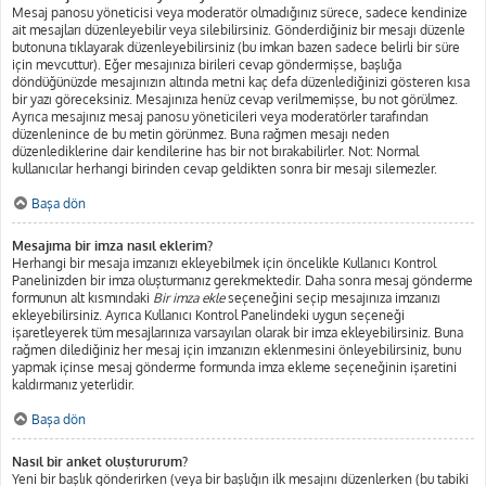
Mesaj panosu yöneticisi veya moderatör olmadığınız sürece, sadece kendinize
ait mesajları düzenleyebilir veya silebilirsiniz. Gönderdiğiniz bir mesajı düzenle
butonuna tıklayarak düzenleyebilirsiniz (bu imkan bazen sadece belirli bir süre
için mevcuttur). Eğer mesajınıza birileri cevap göndermişse, başlığa
döndüğünüzde mesajınızın altında metni kaç defa düzenlediğinizi gösteren kısa
bir yazı göreceksiniz. Mesajınıza henüz cevap verilmemişse, bu not görülmez.
Ayrıca mesajınız mesaj panosu yöneticileri veya moderatörler tarafından
düzenlenince de bu metin görünmez. Buna rağmen mesajı neden
düzenlediklerine dair kendilerine has bir not bırakabilirler. Not: Normal
kullanıcılar herhangi birinden cevap geldikten sonra bir mesajı silemezler.
Başa dön
Mesajıma bir imza nasıl eklerim?
Herhangi bir mesaja imzanızı ekleyebilmek için öncelikle Kullanıcı Kontrol
Panelinizden bir imza oluşturmanız gerekmektedir. Daha sonra mesaj gönderme
formunun alt kısmındaki
Bir imza ekle
seçeneğini seçip mesajınıza imzanızı
ekleyebilirsiniz. Ayrıca Kullanıcı Kontrol Panelindeki uygun seçeneği
işaretleyerek tüm mesajlarınıza varsayılan olarak bir imza ekleyebilirsiniz. Buna
rağmen dilediğiniz her mesaj için imzanızın eklenmesini önleyebilirsiniz, bunu
yapmak içinse mesaj gönderme formunda imza ekleme seçeneğinin işaretini
kaldırmanız yeterlidir.
Başa dön
Nasıl bir anket oluştururum?
Yeni bir başlık gönderirken (veya bir başlığın ilk mesajını düzenlerken (bu tabiki