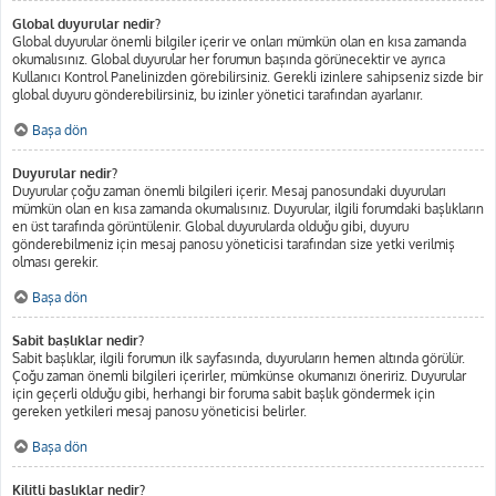
Global duyurular nedir?
Global duyurular önemli bilgiler içerir ve onları mümkün olan en kısa zamanda
okumalısınız. Global duyurular her forumun başında görünecektir ve ayrıca
Kullanıcı Kontrol Panelinizden görebilirsiniz. Gerekli izinlere sahipseniz sizde bir
global duyuru gönderebilirsiniz, bu izinler yönetici tarafından ayarlanır.
Başa dön
Duyurular nedir?
Duyurular çoğu zaman önemli bilgileri içerir. Mesaj panosundaki duyuruları
mümkün olan en kısa zamanda okumalısınız. Duyurular, ilgili forumdaki başlıkların
en üst tarafında görüntülenir. Global duyurularda olduğu gibi, duyuru
gönderebilmeniz için mesaj panosu yöneticisi tarafından size yetki verilmiş
olması gerekir.
Başa dön
Sabit başlıklar nedir?
Sabit başlıklar, ilgili forumun ilk sayfasında, duyuruların hemen altında görülür.
Çoğu zaman önemli bilgileri içerirler, mümkünse okumanızı öneririz. Duyurular
için geçerli olduğu gibi, herhangi bir foruma sabit başlık göndermek için
gereken yetkileri mesaj panosu yöneticisi belirler.
Başa dön
Kilitli başlıklar nedir?