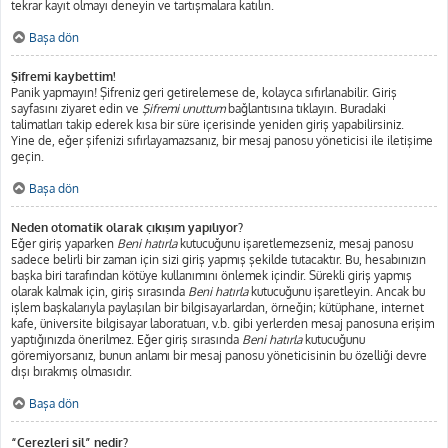
tekrar kayıt olmayı deneyin ve tartışmalara katılın.
Başa dön
Şifremi kaybettim!
Panik yapmayın! Şifreniz geri getirelemese de, kolayca sıfırlanabilir. Giriş
sayfasını ziyaret edin ve
Şifremi unuttum
bağlantısına tıklayın. Buradaki
talimatları takip ederek kısa bir süre içerisinde yeniden giriş yapabilirsiniz.
Yine de, eğer şifenizi sıfırlayamazsanız, bir mesaj panosu yöneticisi ile iletişime
geçin.
Başa dön
Neden otomatik olarak çıkışım yapılıyor?
Eğer giriş yaparken
Beni hatırla
kutucuğunu işaretlemezseniz, mesaj panosu
sadece belirli bir zaman için sizi giriş yapmış şekilde tutacaktır. Bu, hesabınızın
başka biri tarafından kötüye kullanımını önlemek içindir. Sürekli giriş yapmış
olarak kalmak için, giriş sırasında
Beni hatırla
kutucuğunu işaretleyin. Ancak bu
işlem başkalarıyla paylaşılan bir bilgisayarlardan, örneğin; kütüphane, internet
kafe, üniversite bilgisayar laboratuarı, v.b. gibi yerlerden mesaj panosuna erişim
yaptığınızda önerilmez. Eğer giriş sırasında
Beni hatırla
kutucuğunu
göremiyorsanız, bunun anlamı bir mesaj panosu yöneticisinin bu özelliği devre
dışı bırakmış olmasıdır.
Başa dön
“Çerezleri sil” nedir?