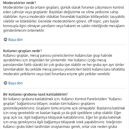
Moderatörler nedir?
Moderatörler (ya da onların grupları), günlük olarak forumun çalışmasını kontrol
eden şahıslar veya gruplardır. Başlıkları değiştirme ve silme yetkisine sahip
olabilirler. Ayrıca moderatör oldukları forumdaki başlıkları kilitleyebilir, taşıyabilir,
silebilir ve bölebilirler. Genelde moderatörlerin görevi, off-topic, yani başlık
konusuyla ilgisi olmayan yanıtların veya hakaret ve saldırı niteliğinde mesajların
gönderilmesini önlemektir.
Başa dön
Kullanıcı grupları nedir?
Kullanıcı grupları, mesaj panosu yöneticilerinin kullanıcıları grup halinde
ayırabilmesi için öngörülen bir yöntemdir. Her kullanıcı (çoğu mesaj
panolarından farklı olarak) bir çok gruba üye olabilir ve her gruba ayrı ayrı izinler
tanımlanabilir. Bu şekilde mesaj panosu yöneticileri belirli kullanıcılara rahatlıkla
moderatör yetkilerini veya özel forumlara erişme gibi yetkiler verebilir.
Başa dön
Bir kullanıcı grubuna nasıl katılabilirim?
Bir kullanıcı grubuna katılabilmek için, Kullanıcı Kontrol Panelinizden “Kullanıcı
grupları” bağlantısına tıklayın; oradan tüm kullanıcı gruplarını
görüntüleyebilirsiniz. Grupların tümü erişime açık olmayabilir. Bazılarına katılmak
için onay gerekebilir ve bazıları kapalı ya da gizli üyeliklere sahip olabilir. Eğer
grup açık ise, ilgili bağlantıya tıklayarak katılabilirsiniz. Eğer bir gruba katılmak
için onay gerekiyorsa ilgili bağlantıya tıklayarak istek yapabilirsiniz. İsteğinizin
kullanıcı grubu lideri tarafından onaylanması gerek, onlar size neden gruba