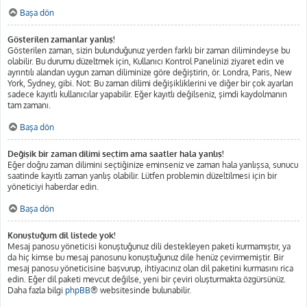
Başa dön
Gösterilen zamanlar yanlış!
Gösterilen zaman, sizin bulunduğunuz yerden farklı bir zaman dilimindeyse bu
olabilir. Bu durumu düzeltmek için, Kullanıcı Kontrol Panelinizi ziyaret edin ve
ayrıntılı alandan uygun zaman diliminize göre değiştirin, ör. Londra, Paris, New
York, Sydney, gibi. Not: Bu zaman dilimi değişikliklerini ve diğer bir çok ayarları
sadece kayıtlı kullanıcılar yapabilir. Eğer kayıtlı değilseniz, şimdi kaydolmanın
tam zamanı.
Başa dön
Değişik bir zaman dilimi seçtim ama saatler hala yanlış!
Eğer doğru zaman dilimini seçtiğinize eminseniz ve zaman hala yanlışsa, sunucu
saatinde kayıtlı zaman yanlış olabilir. Lütfen problemin düzeltilmesi için bir
yöneticiyi haberdar edin.
Başa dön
Konuştuğum dil listede yok!
Mesaj panosu yöneticisi konuştuğunuz dili destekleyen paketi kurmamıştır, ya
da hiç kimse bu mesaj panosunu konuştuğunuz dile henüz çevirmemiştir. Bir
mesaj panosu yöneticisine başvurup, ihtiyacınız olan dil paketini kurmasını rica
edin. Eğer dil paketi mevcut değilse, yeni bir çeviri oluşturmakta özgürsünüz.
Daha fazla bilgi
phpBB
® websitesinde bulunabilir.