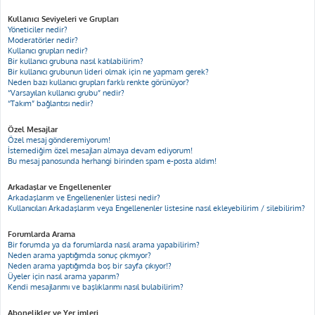
Kullanıcı Seviyeleri ve Grupları
Yöneticiler nedir?
Moderatörler nedir?
Kullanıcı grupları nedir?
Bir kullanıcı grubuna nasıl katılabilirim?
Bir kullanıcı grubunun lideri olmak için ne yapmam gerek?
Neden bazı kullanıcı grupları farklı renkte görünüyor?
“Varsayılan kullanıcı grubu” nedir?
“Takım” bağlantısı nedir?
Özel Mesajlar
Özel mesaj gönderemiyorum!
İstemediğim özel mesajları almaya devam ediyorum!
Bu mesaj panosunda herhangi birinden spam e-posta aldım!
Arkadaşlar ve Engellenenler
Arkadaşlarım ve Engellenenler listesi nedir?
Kullanıcıları Arkadaşlarım veya Engellenenler listesine nasıl ekleyebilirim / silebilirim?
Forumlarda Arama
Bir forumda ya da forumlarda nasıl arama yapabilirim?
Neden arama yaptığımda sonuç çıkmıyor?
Neden arama yaptığımda boş bir sayfa çıkıyor!?
Üyeler için nasıl arama yaparım?
Kendi mesajlarımı ve başlıklarımı nasıl bulabilirim?
Abonelikler ve Yer imleri