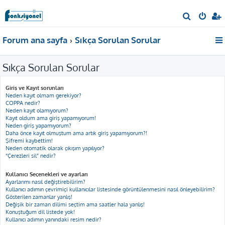
A
r
Forum ana sayfa
Sıkça Sorulan Sorular
a
Sıkça Sorulan Sorular
Giriş ve Kayıt sorunları
Neden kayıt olmam gerekiyor?
COPPA nedir?
Neden kayıt olamıyorum?
Kayıt oldum ama giriş yapamıyorum!
Neden giriş yapamıyorum?
Daha önce kayıt olmuştum ama artık giriş yapamıyorum?!
Şifremi kaybettim!
Neden otomatik olarak çıkışım yapılıyor?
“Çerezleri sil” nedir?
Kullanıcı Seçenekleri ve ayarları
Ayarlarımı nasıl değiştirebilirim?
Kullanıcı adımın çevrimiçi kullanıcılar listesinde görüntülenmesini nasıl önleyebilirim?
Gösterilen zamanlar yanlış!
Değişik bir zaman dilimi seçtim ama saatler hala yanlış!
Konuştuğum dil listede yok!
Kullanıcı adımın yanındaki resim nedir?