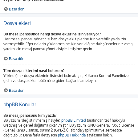
Başa dön
Dosya ekleri
Bu mesaj panosunda hangi dosya eklerine izin veriliyor?
Her mesaj panosu yöneticisi bazı dosya eki tiplerine izin verebilir ya da izin
vermeyebilir. Eğer nelerin yüklenmesine izin verildiğine dair şüpheleriniz varsa,
yardım için mesaj panosu yöneticisiyle iletişime geçin.
Başa dön
Tüm dosya eklerimi nasıl bulurum?
Yüklediğiniz dosya eklerinin listesini bulmak için, Kullanıcı Kontrol Panelinize
gidin ve dosya ekleri bölümüne giden bağlantıları izleyin.
Başa dön
phpBB Konuları
Bu mesaj panosunu kim yazdı?
Bu yazılım (değiştirilmemiş haliyle)
phpBB Limited
tarafından telif hakkıyla
üretilmiş ve genel dağıtıma çıkarılmıştır. Bu yazılım, GNU General Public License
(Genel Kamu Lisansı), sürüm 2 (GPL-2.0) altında yapılmıştır ve serbestçe
dağıtılabilir. Daha fazla detay için
phpBB Hakkında
sayfasına bakın.