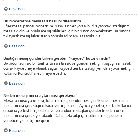
Başa dön
Bir moderatöre mesajları nasıl bildirebilirim?
Eğer mesaj panosu yöneticimi buna izin veriyorsa, bildiri yapmak istediğiniz
mesaja gidin ve orada mesaj bildirileri için bir buton göreceksiniz. Bu butona
tıklayarak mesaj bildirisi için zorunlu adımlara ulaşacaksınız.
Başa dön
Başlığa mesaj gönderilirken görülen “Kaydet” butonu nedir?
Bu buton sonraki bir tarihte tamamlamak ve göndermek için başlığınızı taslak
olarak kaydetmeye olanak sağlar. Kaydedilen bir taslağı yeniden yüklemek için,
Kullanıcı Kontrol Panelini ziyaret edin.
Başa dön
Neden mesajımın onaylanması gerekiyor?
Mesaj panosu yöneticisi, foruma mesaj göndermek için ilk önce mesajların
incelenmesi gerektiğine karar vermiş olabilir. Ayrıca yönetici, sizi bir kullanıcı
grubuna yerleştirmiş olabilir ve bu grubun mesajları gönderilmeden önce
incelenmesi gerekiyor olabilir. Daha fazla bilgi için lütfen mesaj panosu
yöneticisiyle iletişime geçin.
Başa dön