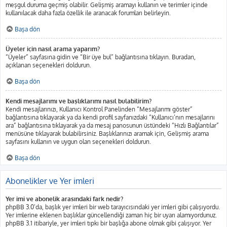
meşgul duruma geçmiş olabilir. Gelişmiş aramayı kullanın ve terimler içinde
kullanılacak daha fazla özellik ile aranacak forumları belirleyin.
Başa dön
Üyeler için nasıl arama yaparım?
“Üyeler” sayfasına gidin ve “Bir üye bul” bağlantısına tıklayın. Buradan,
açıklanan seçenekleri doldurun.
Başa dön
Kendi mesajlarımı ve başlıklarımı nasıl bulabilirim?
Kendi mesajlarınızı, Kullanıcı Kontrol Panelinden “Mesajlarımı göster”
bağlantısına tıklayarak ya da kendi profil sayfanızdaki “Kullanıcı’nın mesajlarını
ara” bağlantısına tıklayarak ya da mesaj panosunun üstündeki “Hızlı Bağlantılar”
menüsüne tıklayarak bulabilirsiniz. Başlıklarınızı aramak için, Gelişmiş arama
sayfasını kullanın ve uygun olan seçenekleri doldurun.
Başa dön
Abonelikler ve Yer imleri
Yer imi ve abonelik arasındaki fark nedir?
phpBB 3.0’da, başlık yer imleri bir web tarayıcısındaki yer imleri gibi çalışıyordu.
Yer imlerine eklenen başlıklar güncellendiği zaman hiç bir uyarı alamıyordunuz.
phpBB 3.1 itibariyle, yer imleri tıpkı bir başlığa abone olmak gibi çalışıyor. Yer