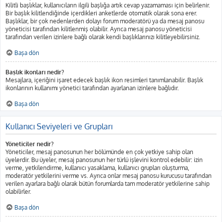
Kilitli başlıklar, kullanıcıların ilgili başlığa artık cevap yazamaması için belirlenir.
Bir başlık kilitlendiğinde içerdikleri anketlerde otomatik olarak sona erer.
Başlıklar, bir çok nedenlerden dolayı forum moderatörü ya da mesaj panosu
yöneticisi tarafından kilitlenmiş olabilir. Ayrıca mesaj panosu yöneticisi
tarafından verilen izinlere bağlı olarak kendi başlıklarınızı kilitleyebilirsiniz.
Başa dön
Başlık ikonları nedir?
Mesajlara, içeriğini işaret edecek başlık ikon resimleri tanımlanabilir. Başlık
ikonlarının kullanımı yönetici tarafından ayarlanan izinlere bağlıdır.
Başa dön
Kullanıcı Seviyeleri ve Grupları
Yöneticiler nedir?
Yöneticiler, mesaj panosunun her bölümünde en çok yetkiye sahip olan
üyelerdir. Bu üyeler, mesaj panosunun her türlü işlevini kontrol edebilir: izin
verme, yetkilendirme, kullanıcı yasaklama, kullanıcı grupları oluşturma,
moderatör yetkilerini verme vs. Ayrıca onlar mesaj panosu kurucusu tarafından
verilen ayarlara bağlı olarak bütün forumlarda tam moderatör yetkilerine sahip
olabilirler.
Başa dön