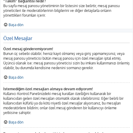
“Takım” bağlantısı nedir?
Bu sayfa mesaj panosu yönetiminin bir listesini size belirtir, mesaj panosu
yöneticileri ile moderatörlerinin bilgilerini ve diğer detaylarla onların
yönettikleri forumları içerir.
Başa dön
Özel Mesajlar
Özel mesaj gönderemiyorum!
Bunun üç sebebi olabilir; henüz kayıt olmamış veya giriş yapmamışsınız, veya
mesaj panosu yöneticisi bütün mesaj panosu için özel mesajları iptal etmiş.
Üçüncü olanak ise: mesaj panosu yöneticisi sizin bu imkanı kullanmanızı önlemiş
olabilir, bu durumda kendisine nedenini sormanız gerekir.
Başa dön
İstemediğim özel mesajları almaya devam ediyorum!
Kullanıcı Kontrol Panelinizdeki mesaj kuralları özelliğini kullanarak bir
kullanıcıdan gelen özel mesajları otomatik olarak silebilirsiniz. Eğer belirli bir
kullanıcıdan küfürlü ya da kötü niyetli özel mesajlar alıyorsanız, bu mesajları
moderatörlere bildirin; onlar özel mesaj gönderen bir kullanıcıyı önleme
yetkisine sahiptir.
Başa dön