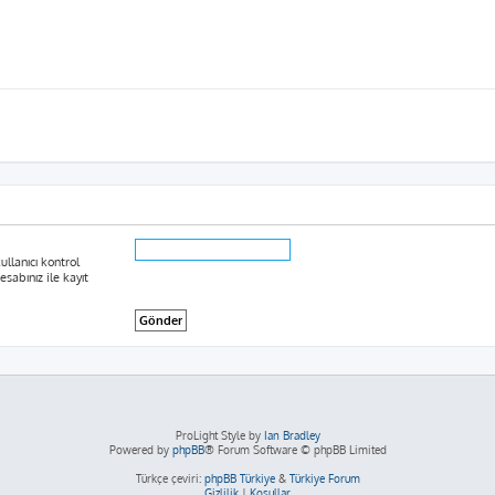
ullanıcı kontrol
sabınız ile kayıt
ProLight Style by
Ian Bradley
Powered by
phpBB
® Forum Software © phpBB Limited
Türkçe çeviri:
phpBB Türkiye
&
Türkiye Forum
Gizlilik
|
Koşullar