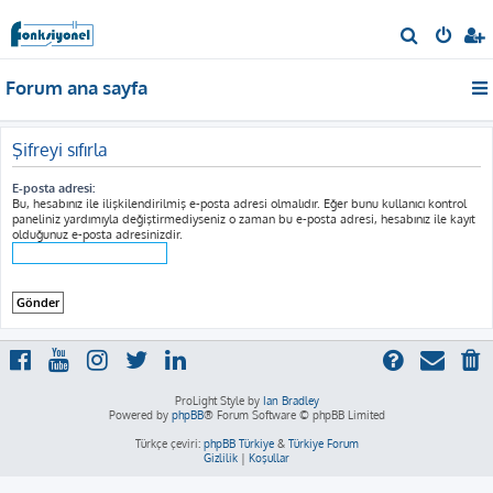
A
r
Forum ana sayfa
a
Şifreyi sıfırla
E-posta adresi:
Bu, hesabınız ile ilişkilendirilmiş e-posta adresi olmalıdır. Eğer bunu kullanıcı kontrol
paneliniz yardımıyla değiştirmediyseniz o zaman bu e-posta adresi, hesabınız ile kayıt
olduğunuz e-posta adresinizdir.
ProLight Style by
Ian Bradley
Powered by
phpBB
® Forum Software © phpBB Limited
Türkçe çeviri:
phpBB Türkiye
&
Türkiye Forum
Gizlilik
|
Koşullar