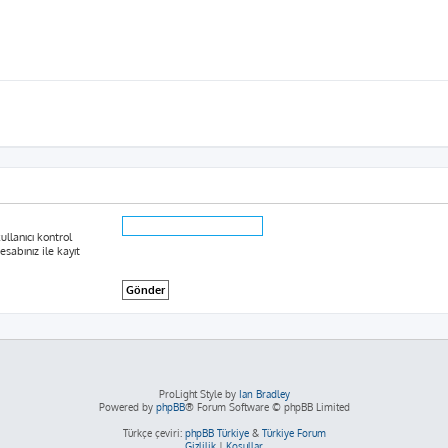
ullanıcı kontrol
sabınız ile kayıt
ProLight Style by
Ian Bradley
Powered by
phpBB
® Forum Software © phpBB Limited
Türkçe çeviri:
phpBB Türkiye
&
Türkiye Forum
Gizlilik
|
Koşullar