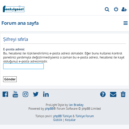
A
r
Forum ana sayfa
a
Şifreyi sıfırla
E-posta adresi:
Bu, hesabınız ile ilişkilendirilmiş e-posta adresi olmalıdır. Eğer bunu kullanıcı kontrol
paneliniz yardımıyla değiştirmediyseniz o zaman bu e-posta adresi, hesabınız ile kayıt
olduğunuz e-posta adresinizdir.
ProLight Style by
Ian Bradley
Powered by
phpBB
® Forum Software © phpBB Limited
Türkçe çeviri:
phpBB Türkiye
&
Türkiye Forum
Gizlilik
|
Koşullar