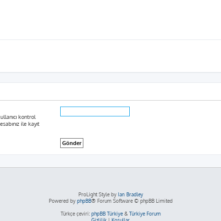
ullanıcı kontrol
sabınız ile kayıt
ProLight Style by
Ian Bradley
Powered by
phpBB
® Forum Software © phpBB Limited
Türkçe çeviri:
phpBB Türkiye
&
Türkiye Forum
Gizlilik
|
Koşullar