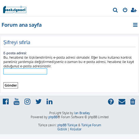
A
r
Forum ana sayfa
a
Şifreyi sıfırla
E-posta adresi:
Bu, hesabınız ile ilişkilendirilmiş e-posta adresi olmalıdır. Eğer bunu kullanıcı kontrol
paneliniz yardımıyla değiştirmediyseniz o zaman bu e-posta adresi, hesabınız ile kayıt
olduğunuz e-posta adresinizdir.
ProLight Style by
Ian Bradley
Powered by
phpBB
® Forum Software © phpBB Limited
Türkçe çeviri:
phpBB Türkiye
&
Türkiye Forum
Gizlilik
|
Koşullar