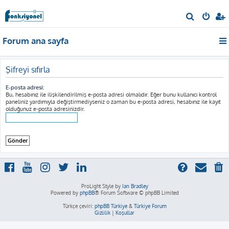
A
r
Forum ana sayfa
a
Şifreyi sıfırla
E-posta adresi:
Bu, hesabınız ile ilişkilendirilmiş e-posta adresi olmalıdır. Eğer bunu kullanıcı kontrol
paneliniz yardımıyla değiştirmediyseniz o zaman bu e-posta adresi, hesabınız ile kayıt
olduğunuz e-posta adresinizdir.
ProLight Style by
Ian Bradley
Powered by
phpBB
® Forum Software © phpBB Limited
Türkçe çeviri:
phpBB Türkiye
&
Türkiye Forum
Gizlilik
|
Koşullar