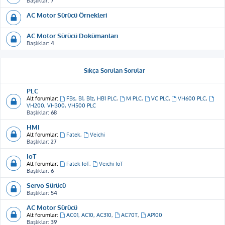
Başlıklar:
7
AC Motor Sürücü Örnekleri
AC Motor Sürücü Dokümanları
Başlıklar:
4
Sıkça Sorulan Sorular
PLC
Alt forumlar:
FBs, B1, B1z, HB1 PLC
,
M PLC
,
VC PLC
,
VH600 PLC
,
VH200, VH300, VH500 PLC
Başlıklar:
68
HMI
Alt forumlar:
Fatek
,
Veichi
Başlıklar:
27
IoT
Alt forumlar:
Fatek IoT
,
Veichi IoT
Başlıklar:
6
Servo Sürücü
Başlıklar:
54
AC Motor Sürücü
Alt forumlar:
AC01, AC10, AC310
,
AC70T
,
AP100
Başlıklar:
39