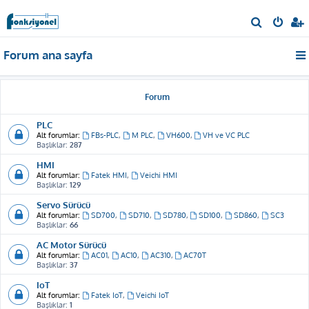
A
r
Forum ana sayfa
a
Forum
PLC
Alt forumlar:
FBs-PLC
,
M PLC
,
VH600
,
VH ve VC PLC
Başlıklar:
287
HMI
Alt forumlar:
Fatek HMI
,
Veichi HMI
Başlıklar:
129
Servo Sürücü
Alt forumlar:
SD700
,
SD710
,
SD780
,
SD100
,
SD860
,
SC3
Başlıklar:
66
AC Motor Sürücü
Alt forumlar:
AC01
,
AC10
,
AC310
,
AC70T
Başlıklar:
37
IoT
Alt forumlar:
Fatek IoT
,
Veichi IoT
Başlıklar:
1