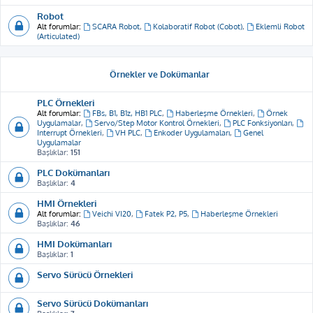
Robot
Alt forumlar:
SCARA Robot
,
Kolaboratif Robot (Cobot)
,
Eklemli Robot
(Articulated)
Örnekler ve Dokümanlar
PLC Örnekleri
Alt forumlar:
FBs, B1, B1z, HB1 PLC
,
Haberleşme Örnekleri
,
Örnek
Uygulamalar
,
Servo/Step Motor Kontrol Örnekleri
,
PLC Fonksiyonları
,
Interrupt Örnekleri
,
VH PLC
,
Enkoder Uygulamaları
,
Genel
Uygulamalar
Başlıklar:
151
PLC Dokümanları
Başlıklar:
4
HMI Örnekleri
Alt forumlar:
Veichi VI20
,
Fatek P2, P5
,
Haberleşme Örnekleri
Başlıklar:
46
HMI Dokümanları
Başlıklar:
1
Servo Sürücü Örnekleri
Servo Sürücü Dokümanları