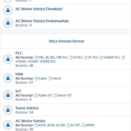
Başlıklar:
7
AC Motor Sürücü Örnekleri
AC Motor Sürücü Dokümanları
Başlıklar:
4
Sıkça Sorulan Sorular
PLC
Alt forumlar:
FBs, B1, B1z, HB1 PLC
,
M PLC
,
VC PLC
,
VH600 PLC
,
VH200, VH300, VH500 PLC
Başlıklar:
68
HMI
Alt forumlar:
Fatek
,
Veichi
Başlıklar:
27
IoT
Alt forumlar:
Fatek IoT
,
Veichi IoT
Başlıklar:
6
Servo Sürücü
Başlıklar:
54
AC Motor Sürücü
Alt forumlar:
AC01, AC10, AC310
,
AC70T
,
AP100
Başlıklar:
39