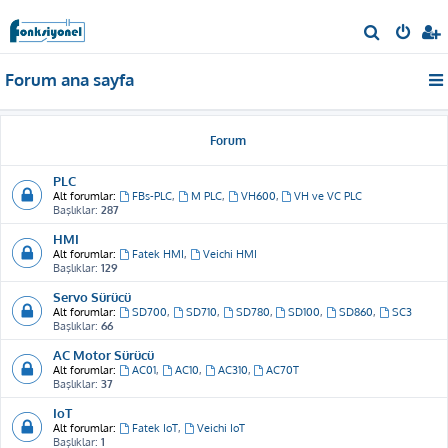
A
r
Forum ana sayfa
a
Forum
PLC
Alt forumlar:
FBs-PLC
,
M PLC
,
VH600
,
VH ve VC PLC
Başlıklar:
287
HMI
Alt forumlar:
Fatek HMI
,
Veichi HMI
Başlıklar:
129
Servo Sürücü
Alt forumlar:
SD700
,
SD710
,
SD780
,
SD100
,
SD860
,
SC3
Başlıklar:
66
AC Motor Sürücü
Alt forumlar:
AC01
,
AC10
,
AC310
,
AC70T
Başlıklar:
37
IoT
Alt forumlar:
Fatek IoT
,
Veichi IoT
Başlıklar:
1