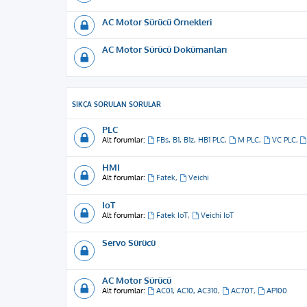
AC Motor Sürücü Örnekleri
AC Motor Sürücü Dokümanları
SIKÇA SORULAN SORULAR
PLC
Alt forumlar:
FBs, B1, B1z, HB1 PLC
,
M PLC
,
VC PLC
,
HMI
Alt forumlar:
Fatek
,
Veichi
IoT
Alt forumlar:
Fatek IoT
,
Veichi IoT
Servo Sürücü
AC Motor Sürücü
Alt forumlar:
AC01, AC10, AC310
,
AC70T
,
AP100