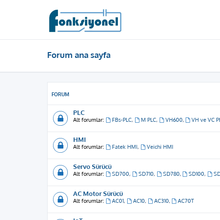
Forum ana sayfa
FORUM
PLC
Alt forumlar:
FBs-PLC
,
M PLC
,
VH600
,
VH ve VC P
HMI
Alt forumlar:
Fatek HMI
,
Veichi HMI
Servo Sürücü
Alt forumlar:
SD700
,
SD710
,
SD780
,
SD100
,
S
AC Motor Sürücü
Alt forumlar:
AC01
,
AC10
,
AC310
,
AC70T