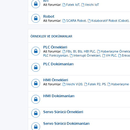
IoT
Alt forumlar:
Fatek IoT
,
Veichi IoT
Robot
Alt forumlar:
SCARA Robot
,
Kolaboratif Robot (Cobot)
ÖRNEKLER VE DOKÜMANLAR
PLC Örnekleri
Alt forumlar:
FBs, B1, B1z, HB1 PLC
,
Haberleşme Örnekle
PLC Fonksiyonları
,
Interrupt Örnekleri
,
VH PLC
,
Enkod
PLC Dokümanları
HMI Örnekleri
Alt forumlar:
Veichi VI20
,
Fatek P2, P5
,
Haberleşme 
HMI Dokümanları
Servo Sürücü Örnekleri
Servo Sürücü Dokümanları