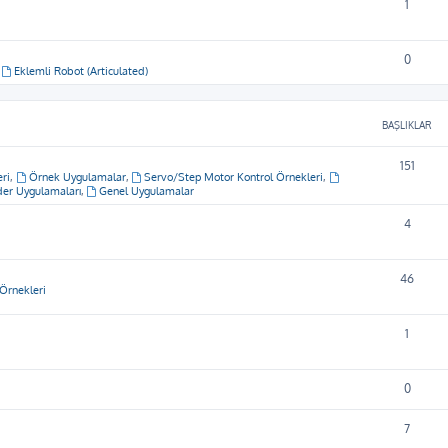
1
0
,
Eklemli Robot (Articulated)
BAŞLIKLAR
151
ri
,
Örnek Uygulamalar
,
Servo/Step Motor Kontrol Örnekleri
,
er Uygulamaları
,
Genel Uygulamalar
4
46
Örnekleri
1
0
7