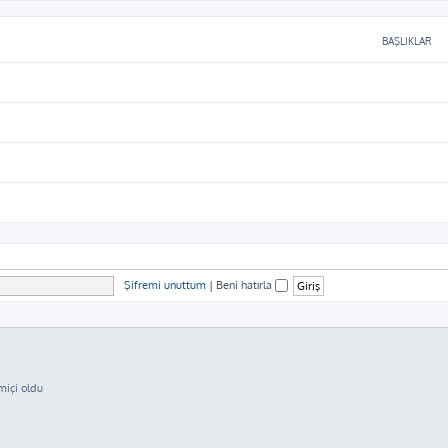
BAŞLIKLAR
Şifremi unuttum
|
Beni hatırla
miçi oldu