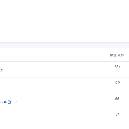
BAŞLIKLAR
287
LC
129
66
D860
,
SC3
37