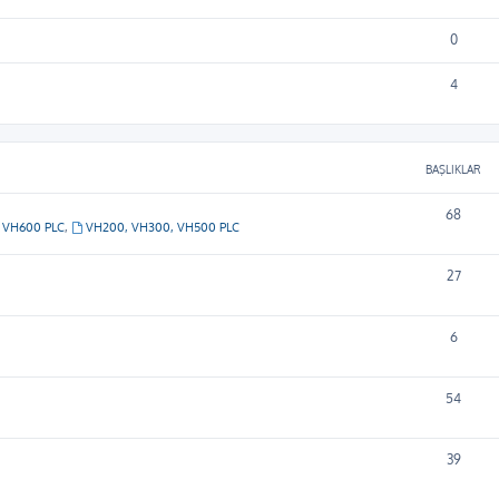
0
4
BAŞLIKLAR
68
VH600 PLC
,
VH200, VH300, VH500 PLC
27
6
54
39