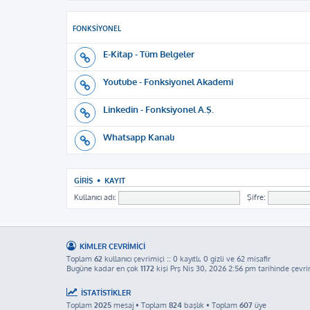
FONKSIYONEL
E-Kitap - Tüm Belgeler
Youtube - Fonksiyonel Akademi
Linkedin - Fonksiyonel A.Ş.
Whatsapp Kanalı
GIRIŞ
•
KAYIT
Kullanıcı adı:
Şifre:
KIMLER ÇEVRIMIÇI
Toplam
62
kullanıcı çevrimiçi :: 0 kayıtlı, 0 gizli ve 62 misafir
Bugüne kadar en çok
1172
kişi Prş Nis 30, 2026 2:56 pm tarihinde çevri
İSTATISTIKLER
Toplam
2025
mesaj • Toplam
824
başlık • Toplam
607
üye