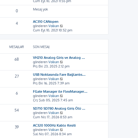
o
Cum Eyl 10, 2021 11:55 pm
ı
ü
l
n
g
n
e
Mesaj yok
m
ö
t
0
e
r
ü
s
ü
l
AC310 CANopen
a
4
n
e
S
gönderen
Volkan
j
t
o
Cum Eyl 10, 2021 10:52 pm
ı
ü
n
g
l
m
ö
e
e
r
MESAJLAR
SON MESAJ
s
ü
a
n
j
t
VH210 Analog Giriş ve Analog …
68
ı
ü
S
gönderen
Volkan
g
l
o
Prş Eki 23, 2025 2:12 pm
ö
e
n
r
USB Noktasında Fare Bağlantıs…
m
27
ü
S
gönderen
Volkan
e
n
o
Prş Eki 16, 2025 7:39 am
s
t
n
a
ü
FGate Manager ile FlexManager…
m
j
6
l
S
gönderen
Volkan
e
ı
e
o
Çrş Şub 05, 2025 7:45 am
s
g
n
a
ö
SD710 SD780 Analog Giriş Ölü …
m
j
r
54
S
gönderen
Volkan
e
ı
ü
o
Cum Nis 17, 2026 8:53 am
s
g
n
n
a
ö
t
AC320 1000Hz Kablo Kesiti
m
j
r
ü
39
S
gönderen
Volkan
e
ı
ü
l
o
Sal Nis 07, 2026 8:34 am
s
g
n
e