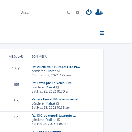
Ara
Gelişmiş arama
MESAJLAR
SON MESAJ
Re: VH201 ve 4TC Modül ile PI…
1059
S
gönderen
Dinçer
o
Cum Tem 17, 2026 7:22 am
n
Re: Fatek plc ile Veichi HMI …
m
405
S
gönderen
Kairat
e
o
Sal Haz 23, 2026 10:30 am
s
n
a
Re: modbus rs485 üzerinden al…
m
j
215
S
gönderen
Kairat
e
ı
o
Sal Haz 23, 2026 10:38 am
s
g
n
a
ö
Re: JOG ve ernerji tasarrufu …
m
j
r
104
S
gönderen
Volkan
e
ı
ü
o
Sal Nis 28, 2026 11:05 am
s
g
n
n
a
ö
t
Re: GSM IoT yardım
m