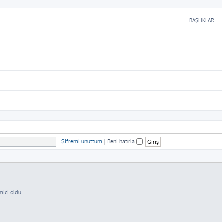
BAŞLIKLAR
Şifremi unuttum
|
Beni hatırla
miçi oldu