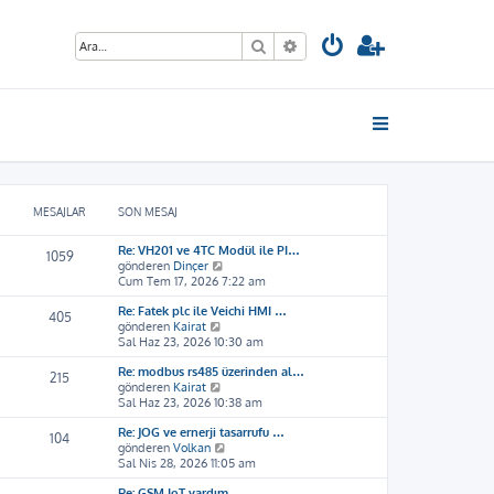
Ara
Gelişmiş arama
MESAJLAR
SON MESAJ
Re: VH201 ve 4TC Modül ile PI…
1059
S
gönderen
Dinçer
o
Cum Tem 17, 2026 7:22 am
n
Re: Fatek plc ile Veichi HMI …
m
405
S
gönderen
Kairat
e
o
Sal Haz 23, 2026 10:30 am
s
n
a
Re: modbus rs485 üzerinden al…
m
j
215
S
gönderen
Kairat
e
ı
o
Sal Haz 23, 2026 10:38 am
s
g
n
a
ö
Re: JOG ve ernerji tasarrufu …
m
j
r
104
S
gönderen
Volkan
e
ı
ü
o
Sal Nis 28, 2026 11:05 am
s
g
n
n
a
ö
t
Re: GSM IoT yardım
m