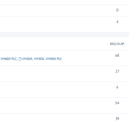
0
4
BAŞLIKLAR
68
VH600 PLC
,
VH200, VH300, VH500 PLC
27
6
54
39