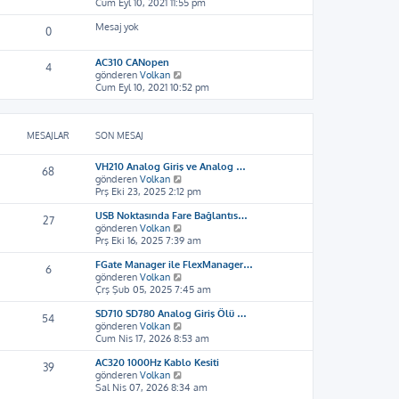
o
Cum Eyl 10, 2021 11:55 pm
ı
ü
l
n
g
n
e
Mesaj yok
m
ö
t
0
e
r
ü
s
ü
l
AC310 CANopen
a
4
n
e
S
gönderen
Volkan
j
t
o
Cum Eyl 10, 2021 10:52 pm
ı
ü
n
g
l
m
ö
e
e
r
MESAJLAR
SON MESAJ
s
ü
a
n
j
t
VH210 Analog Giriş ve Analog …
68
ı
ü
S
gönderen
Volkan
g
l
o
Prş Eki 23, 2025 2:12 pm
ö
e
n
r
USB Noktasında Fare Bağlantıs…
m
27
ü
S
gönderen
Volkan
e
n
o
Prş Eki 16, 2025 7:39 am
s
t
n
a
ü
FGate Manager ile FlexManager…
m
j
6
l
S
gönderen
Volkan
e
ı
e
o
Çrş Şub 05, 2025 7:45 am
s
g
n
a
ö
SD710 SD780 Analog Giriş Ölü …
m
j
r
54
S
gönderen
Volkan
e
ı
ü
o
Cum Nis 17, 2026 8:53 am
s
g
n
n
a
ö
t
AC320 1000Hz Kablo Kesiti
m
j
r
ü
39
S
gönderen
Volkan
e
ı
ü
l
o
Sal Nis 07, 2026 8:34 am
s
g
n
e