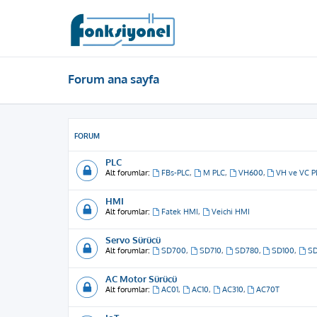
Forum ana sayfa
FORUM
PLC
Alt forumlar:
FBs-PLC
,
M PLC
,
VH600
,
VH ve VC P
HMI
Alt forumlar:
Fatek HMI
,
Veichi HMI
Servo Sürücü
Alt forumlar:
SD700
,
SD710
,
SD780
,
SD100
,
S
AC Motor Sürücü
Alt forumlar:
AC01
,
AC10
,
AC310
,
AC70T