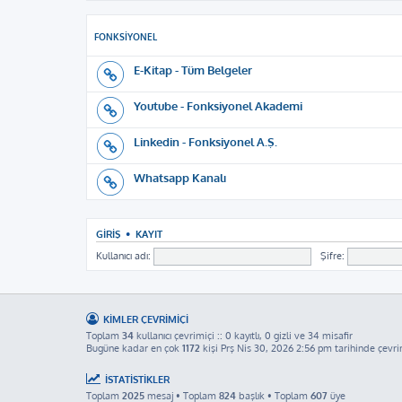
FONKSIYONEL
E-Kitap - Tüm Belgeler
Youtube - Fonksiyonel Akademi
Linkedin - Fonksiyonel A.Ş.
Whatsapp Kanalı
GIRIŞ
•
KAYIT
Kullanıcı adı:
Şifre:
KIMLER ÇEVRIMIÇI
Toplam
34
kullanıcı çevrimiçi :: 0 kayıtlı, 0 gizli ve 34 misafir
Bugüne kadar en çok
1172
kişi Prş Nis 30, 2026 2:56 pm tarihinde çevri
İSTATISTIKLER
Toplam
2025
mesaj • Toplam
824
başlık • Toplam
607
üye