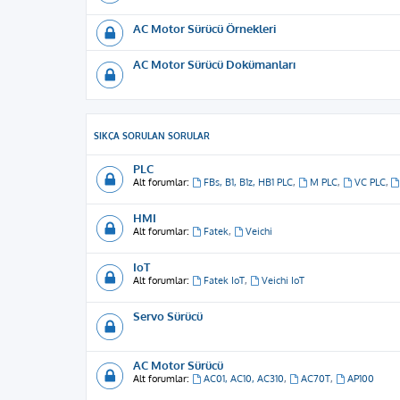
AC Motor Sürücü Örnekleri
AC Motor Sürücü Dokümanları
SIKÇA SORULAN SORULAR
PLC
Alt forumlar:
FBs, B1, B1z, HB1 PLC
,
M PLC
,
VC PLC
,
HMI
Alt forumlar:
Fatek
,
Veichi
IoT
Alt forumlar:
Fatek IoT
,
Veichi IoT
Servo Sürücü
AC Motor Sürücü
Alt forumlar:
AC01, AC10, AC310
,
AC70T
,
AP100