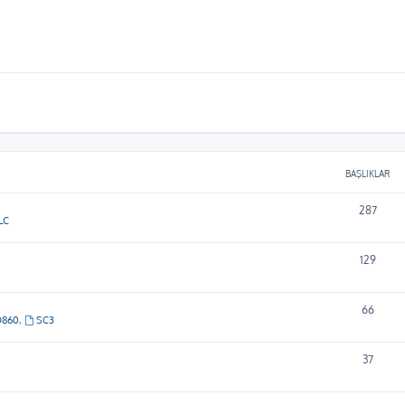
BAŞLIKLAR
287
LC
129
66
D860
,
SC3
37