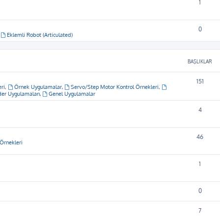
1
0
,
Eklemli Robot (Articulated)
BAŞLIKLAR
151
ri
,
Örnek Uygulamalar
,
Servo/Step Motor Kontrol Örnekleri
,
er Uygulamaları
,
Genel Uygulamalar
4
46
Örnekleri
1
0
7