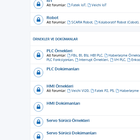
IoT
Alt forumlar:
Fatek IoT
,
Veichi IoT
Robot
Alt forumlar:
SCARA Robot
,
Kolaboratif Robot (Cobot)
ÖRNEKLER VE DOKÜMANLAR
PLC Örnekleri
Alt forumlar:
FBs, B1, B1z, HB1 PLC
,
Haberleşme Örnekle
PLC Fonksiyonları
,
Interrupt Örnekleri
,
VH PLC
,
Enkod
PLC Dokümanları
HMI Örnekleri
Alt forumlar:
Veichi VI20
,
Fatek P2, P5
,
Haberleşme 
HMI Dokümanları
Servo Sürücü Örnekleri
Servo Sürücü Dokümanları