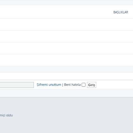
BAŞLIKLAR
Şifremi unuttum
|
Beni hatırla
miçi oldu