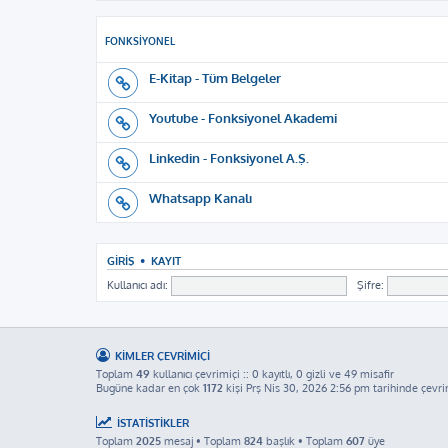
FONKSIYONEL
E-Kitap - Tüm Belgeler
Youtube - Fonksiyonel Akademi
Linkedin - Fonksiyonel A.Ş.
Whatsapp Kanalı
GIRIŞ
•
KAYIT
Kullanıcı adı:
Şifre:
KIMLER ÇEVRIMIÇI
Toplam
49
kullanıcı çevrimiçi :: 0 kayıtlı, 0 gizli ve 49 misafir
Bugüne kadar en çok
1172
kişi Prş Nis 30, 2026 2:56 pm tarihinde çevri
İSTATISTIKLER
Toplam
2025
mesaj • Toplam
824
başlık • Toplam
607
üye