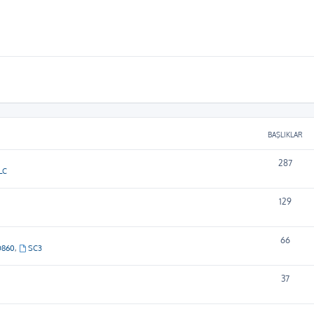
BAŞLIKLAR
287
LC
129
66
D860
,
SC3
37