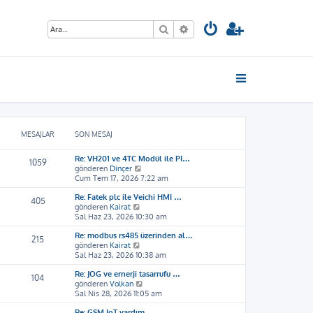
Ara
Gelişmiş arama
MESAJLAR
SON MESAJ
Re: VH201 ve 4TC Modül ile PI…
1059
S
gönderen
Dinçer
o
Cum Tem 17, 2026 7:22 am
n
Re: Fatek plc ile Veichi HMI …
m
405
S
gönderen
Kairat
e
o
Sal Haz 23, 2026 10:30 am
s
n
a
Re: modbus rs485 üzerinden al…
m
j
215
S
gönderen
Kairat
e
ı
o
Sal Haz 23, 2026 10:38 am
s
g
n
a
ö
Re: JOG ve ernerji tasarrufu …
m
j
r
104
S
gönderen
Volkan
e
ı
ü
o
Sal Nis 28, 2026 11:05 am
s
g
n
n
a
ö
t
Re: GSM IoT yardım
m