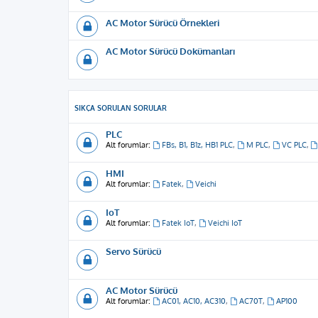
AC Motor Sürücü Örnekleri
AC Motor Sürücü Dokümanları
SIKÇA SORULAN SORULAR
PLC
Alt forumlar:
FBs, B1, B1z, HB1 PLC
,
M PLC
,
VC PLC
,
HMI
Alt forumlar:
Fatek
,
Veichi
IoT
Alt forumlar:
Fatek IoT
,
Veichi IoT
Servo Sürücü
AC Motor Sürücü
Alt forumlar:
AC01, AC10, AC310
,
AC70T
,
AP100