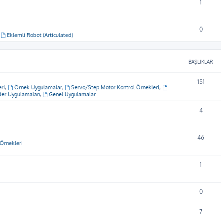
1
0
,
Eklemli Robot (Articulated)
BAŞLIKLAR
151
ri
,
Örnek Uygulamalar
,
Servo/Step Motor Kontrol Örnekleri
,
er Uygulamaları
,
Genel Uygulamalar
4
46
Örnekleri
1
0
7