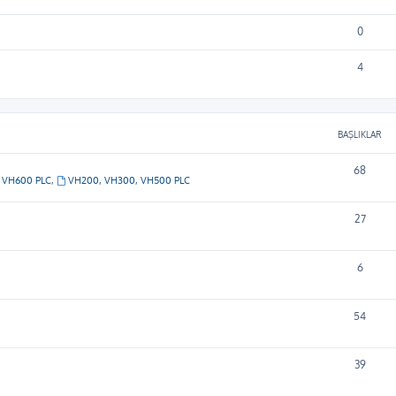
0
4
BAŞLIKLAR
68
VH600 PLC
,
VH200, VH300, VH500 PLC
27
6
54
39