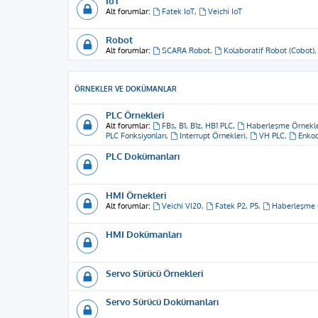
IoT
Alt forumlar:
Fatek IoT
,
Veichi IoT
Robot
Alt forumlar:
SCARA Robot
,
Kolaboratif Robot (Cobot)
ÖRNEKLER VE DOKÜMANLAR
PLC Örnekleri
Alt forumlar:
FBs, B1, B1z, HB1 PLC
,
Haberleşme Örnekle
PLC Fonksiyonları
,
Interrupt Örnekleri
,
VH PLC
,
Enkod
PLC Dokümanları
HMI Örnekleri
Alt forumlar:
Veichi VI20
,
Fatek P2, P5
,
Haberleşme 
HMI Dokümanları
Servo Sürücü Örnekleri
Servo Sürücü Dokümanları