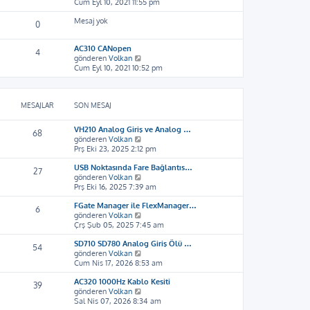
o
Cum Eyl 10, 2021 11:55 pm
ı
ü
l
n
g
n
e
Mesaj yok
m
ö
t
0
e
r
ü
s
ü
l
AC310 CANopen
a
4
n
e
S
gönderen
Volkan
j
t
o
Cum Eyl 10, 2021 10:52 pm
ı
ü
n
g
l
m
ö
e
e
r
MESAJLAR
SON MESAJ
s
ü
a
n
j
t
VH210 Analog Giriş ve Analog …
68
ı
ü
S
gönderen
Volkan
g
l
o
Prş Eki 23, 2025 2:12 pm
ö
e
n
r
USB Noktasında Fare Bağlantıs…
m
27
ü
S
gönderen
Volkan
e
n
o
Prş Eki 16, 2025 7:39 am
s
t
n
a
ü
FGate Manager ile FlexManager…
m
j
6
l
S
gönderen
Volkan
e
ı
e
o
Çrş Şub 05, 2025 7:45 am
s
g
n
a
ö
SD710 SD780 Analog Giriş Ölü …
m
j
r
54
S
gönderen
Volkan
e
ı
ü
o
Cum Nis 17, 2026 8:53 am
s
g
n
n
a
ö
t
AC320 1000Hz Kablo Kesiti
m
j
r
ü
39
S
gönderen
Volkan
e
ı
ü
l
o
Sal Nis 07, 2026 8:34 am
s
g
n
e