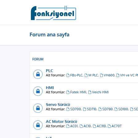
Forum ana sayfa
FORUM
PLC
Alt forumlar:
FBs-PLC
,
M PLC
,
VH600
,
VH ve VC P
HMI
Alt forumlar:
Fatek HMI
,
Veichi HMI
Servo Sürücü
Alt forumlar:
SD700
,
SD710
,
SD780
,
SD100
,
S
AC Motor Sürücü
Alt forumlar:
AC01
,
AC10
,
AC310
,
AC70T