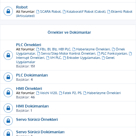
Robot
Alt forumlar:
SCARA Robot
,
Kolaboratif Robot (Cobot)
,
Eklemli Robot
(Articulated)
Örnekler ve Dokümanlar
PLC Örnekleri
Alt forumlar:
FBs, B1, B1z, HB1 PLC
,
Haberleşme Örnekleri
,
Örnek
Uygulamalar
,
Servo/Step Motor Kontrol Örnekleri
,
PLC Fonksiyonları
,
Interrupt Örnekleri
,
VH PLC
,
Enkoder Uygulamaları
,
Genel
Uygulamalar
Başlıklar:
151
PLC Dokümanları
Başlıklar:
4
HMI Örnekleri
Alt forumlar:
Veichi VI20
,
Fatek P2, P5
,
Haberleşme Örnekleri
Başlıklar:
46
HMI Dokümanları
Başlıklar:
1
Servo Sürücü Örnekleri
Servo Sürücü Dokümanları