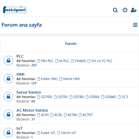
A
r
Forum ana sayfa
a
Forum
PLC
Alt forumlar:
FBs-PLC
,
M PLC
,
VH600
,
VH ve VC PLC
Başlıklar:
287
HMI
Alt forumlar:
Fatek HMI
,
Veichi HMI
Başlıklar:
129
Servo Sürücü
Alt forumlar:
SD700
,
SD710
,
SD780
,
SD100
,
SD860
,
SC3
Başlıklar:
66
AC Motor Sürücü
Alt forumlar:
AC01
,
AC10
,
AC310
,
AC70T
Başlıklar:
37
IoT
Alt forumlar:
Fatek IoT
,
Veichi IoT
Başlıklar:
1