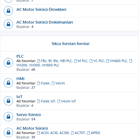
Başlıklar:
7
AC Motor Sürücü Örnekleri
AC Motor Sürücü Dokümanları
Başlıklar:
4
Sıkça Sorulan Sorular
PLC
Alt forumlar:
FBs, B1, B1z, HB1 PLC
,
M PLC
,
VC PLC
,
VH600 PLC
,
VH200, VH300, VH500 PLC
Başlıklar:
68
HMI
Alt forumlar:
Fatek
,
Veichi
Başlıklar:
27
IoT
Alt forumlar:
Fatek IoT
,
Veichi IoT
Başlıklar:
6
Servo Sürücü
Başlıklar:
54
AC Motor Sürücü
Alt forumlar:
AC01, AC10, AC310
,
AC70T
,
AP100
Başlıklar:
39