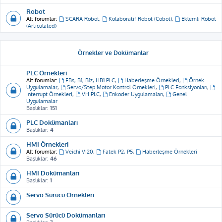
Robot
Alt forumlar:
SCARA Robot
,
Kolaboratif Robot (Cobot)
,
Eklemli Robot
(Articulated)
Örnekler ve Dokümanlar
PLC Örnekleri
Alt forumlar:
FBs, B1, B1z, HB1 PLC
,
Haberleşme Örnekleri
,
Örnek
Uygulamalar
,
Servo/Step Motor Kontrol Örnekleri
,
PLC Fonksiyonları
,
Interrupt Örnekleri
,
VH PLC
,
Enkoder Uygulamaları
,
Genel
Uygulamalar
Başlıklar:
151
PLC Dokümanları
Başlıklar:
4
HMI Örnekleri
Alt forumlar:
Veichi VI20
,
Fatek P2, P5
,
Haberleşme Örnekleri
Başlıklar:
46
HMI Dokümanları
Başlıklar:
1
Servo Sürücü Örnekleri
Servo Sürücü Dokümanları