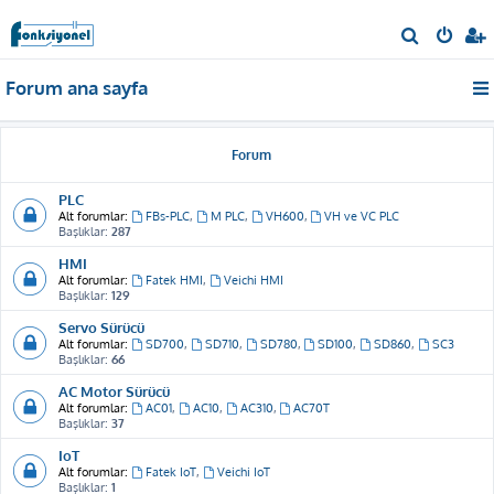
A
r
Forum ana sayfa
a
Forum
PLC
Alt forumlar:
FBs-PLC
,
M PLC
,
VH600
,
VH ve VC PLC
Başlıklar:
287
HMI
Alt forumlar:
Fatek HMI
,
Veichi HMI
Başlıklar:
129
Servo Sürücü
Alt forumlar:
SD700
,
SD710
,
SD780
,
SD100
,
SD860
,
SC3
Başlıklar:
66
AC Motor Sürücü
Alt forumlar:
AC01
,
AC10
,
AC310
,
AC70T
Başlıklar:
37
IoT
Alt forumlar:
Fatek IoT
,
Veichi IoT
Başlıklar:
1