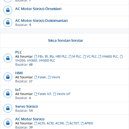
Başlıklar:
7
AC Motor Sürücü Örnekleri
AC Motor Sürücü Dokümanları
Başlıklar:
4
Sıkça Sorulan Sorular
PLC
Alt forumlar:
FBs, B1, B1z, HB1 PLC
,
M PLC
,
VC PLC
,
VH600 PLC
,
VH200, VH300, VH500 PLC
Başlıklar:
68
HMI
Alt forumlar:
Fatek
,
Veichi
Başlıklar:
27
IoT
Alt forumlar:
Fatek IoT
,
Veichi IoT
Başlıklar:
6
Servo Sürücü
Başlıklar:
54
AC Motor Sürücü
Alt forumlar:
AC01, AC10, AC310
,
AC70T
,
AP100
Başlıklar:
39