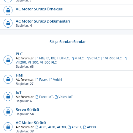
Başlıklar:
7
AC Motor Sürücü Örnekleri
AC Motor Sürücü Dokümanları
Başlıklar:
4
Sıkça Sorulan Sorular
PLC
Alt forumlar:
FBs, B1, B1z, HB1 PLC
,
M PLC
,
VC PLC
,
VH600 PLC
,
VH200, VH300, VH500 PLC
Başlıklar:
68
HMI
Alt forumlar:
Fatek
,
Veichi
Başlıklar:
27
IoT
Alt forumlar:
Fatek IoT
,
Veichi IoT
Başlıklar:
6
Servo Sürücü
Başlıklar:
54
AC Motor Sürücü
Alt forumlar:
AC01, AC10, AC310
,
AC70T
,
AP100
Başlıklar:
39