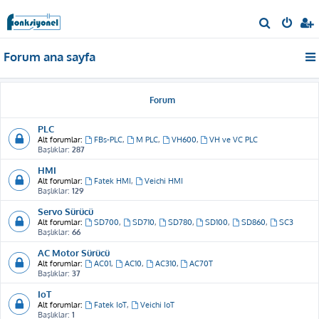
A
r
Forum ana sayfa
a
Forum
PLC
Alt forumlar:
FBs-PLC
,
M PLC
,
VH600
,
VH ve VC PLC
Başlıklar:
287
HMI
Alt forumlar:
Fatek HMI
,
Veichi HMI
Başlıklar:
129
Servo Sürücü
Alt forumlar:
SD700
,
SD710
,
SD780
,
SD100
,
SD860
,
SC3
Başlıklar:
66
AC Motor Sürücü
Alt forumlar:
AC01
,
AC10
,
AC310
,
AC70T
Başlıklar:
37
IoT
Alt forumlar:
Fatek IoT
,
Veichi IoT
Başlıklar:
1