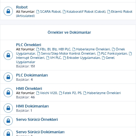
Robot
Alt forumlar:
SCARA Robot
,
Kolaboratif Robot (Cobot)
,
Eklemli Robot
(Articulated)
Örnekler ve Dokümanlar
PLC Örnekleri
Alt forumlar:
FBs, B1, B1z, HB1 PLC
,
Haberleşme Örnekleri
,
Örnek
Uygulamalar
,
Servo/Step Motor Kontrol Örnekleri
,
PLC Fonksiyonları
,
Interrupt Örnekleri
,
VH PLC
,
Enkoder Uygulamaları
,
Genel
Uygulamalar
Başlıklar:
151
PLC Dokümanları
Başlıklar:
4
HMI Örnekleri
Alt forumlar:
Veichi VI20
,
Fatek P2, P5
,
Haberleşme Örnekleri
Başlıklar:
46
HMI Dokümanları
Başlıklar:
1
Servo Sürücü Örnekleri
Servo Sürücü Dokümanları