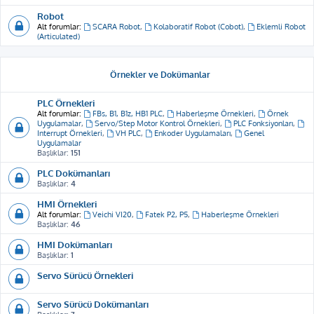
Robot
Alt forumlar:
SCARA Robot
,
Kolaboratif Robot (Cobot)
,
Eklemli Robot
(Articulated)
Örnekler ve Dokümanlar
PLC Örnekleri
Alt forumlar:
FBs, B1, B1z, HB1 PLC
,
Haberleşme Örnekleri
,
Örnek
Uygulamalar
,
Servo/Step Motor Kontrol Örnekleri
,
PLC Fonksiyonları
,
Interrupt Örnekleri
,
VH PLC
,
Enkoder Uygulamaları
,
Genel
Uygulamalar
Başlıklar:
151
PLC Dokümanları
Başlıklar:
4
HMI Örnekleri
Alt forumlar:
Veichi VI20
,
Fatek P2, P5
,
Haberleşme Örnekleri
Başlıklar:
46
HMI Dokümanları
Başlıklar:
1
Servo Sürücü Örnekleri
Servo Sürücü Dokümanları