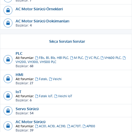
Başlıklar:
7
AC Motor Sürücü Örnekleri
AC Motor Sürücü Dokümanları
Başlıklar:
4
Sıkça Sorulan Sorular
PLC
Alt forumlar:
FBs, B1, B1z, HB1 PLC
,
M PLC
,
VC PLC
,
VH600 PLC
,
VH200, VH300, VH500 PLC
Başlıklar:
68
HMI
Alt forumlar:
Fatek
,
Veichi
Başlıklar:
27
IoT
Alt forumlar:
Fatek IoT
,
Veichi IoT
Başlıklar:
6
Servo Sürücü
Başlıklar:
54
AC Motor Sürücü
Alt forumlar:
AC01, AC10, AC310
,
AC70T
,
AP100
Başlıklar:
39