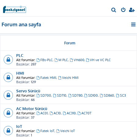
A
r
Forum ana sayfa
a
Forum
PLC
Alt forumlar:
FBs-PLC
,
M PLC
,
VH600
,
VH ve VC PLC
Başlıklar:
287
HMI
Alt forumlar:
Fatek HMI
,
Veichi HMI
Başlıklar:
129
Servo Sürücü
Alt forumlar:
SD700
,
SD710
,
SD780
,
SD100
,
SD860
,
SC3
Başlıklar:
66
AC Motor Sürücü
Alt forumlar:
AC01
,
AC10
,
AC310
,
AC70T
Başlıklar:
37
IoT
Alt forumlar:
Fatek IoT
,
Veichi IoT
Başlıklar:
1