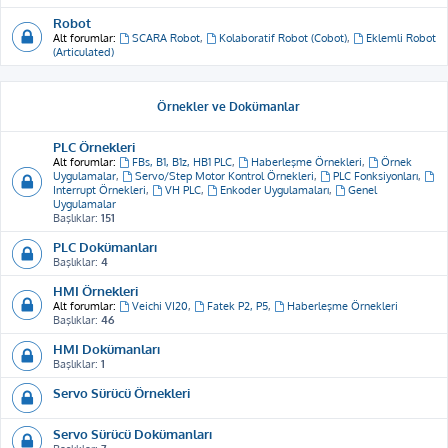
Robot
Alt forumlar:
SCARA Robot
,
Kolaboratif Robot (Cobot)
,
Eklemli Robot
(Articulated)
Örnekler ve Dokümanlar
PLC Örnekleri
Alt forumlar:
FBs, B1, B1z, HB1 PLC
,
Haberleşme Örnekleri
,
Örnek
Uygulamalar
,
Servo/Step Motor Kontrol Örnekleri
,
PLC Fonksiyonları
,
Interrupt Örnekleri
,
VH PLC
,
Enkoder Uygulamaları
,
Genel
Uygulamalar
Başlıklar:
151
PLC Dokümanları
Başlıklar:
4
HMI Örnekleri
Alt forumlar:
Veichi VI20
,
Fatek P2, P5
,
Haberleşme Örnekleri
Başlıklar:
46
HMI Dokümanları
Başlıklar:
1
Servo Sürücü Örnekleri
Servo Sürücü Dokümanları