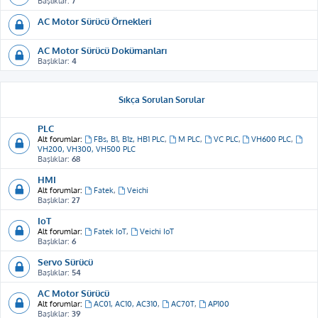
Başlıklar:
7
AC Motor Sürücü Örnekleri
AC Motor Sürücü Dokümanları
Başlıklar:
4
Sıkça Sorulan Sorular
PLC
Alt forumlar:
FBs, B1, B1z, HB1 PLC
,
M PLC
,
VC PLC
,
VH600 PLC
,
VH200, VH300, VH500 PLC
Başlıklar:
68
HMI
Alt forumlar:
Fatek
,
Veichi
Başlıklar:
27
IoT
Alt forumlar:
Fatek IoT
,
Veichi IoT
Başlıklar:
6
Servo Sürücü
Başlıklar:
54
AC Motor Sürücü
Alt forumlar:
AC01, AC10, AC310
,
AC70T
,
AP100
Başlıklar:
39