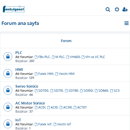
A
r
Forum ana sayfa
a
Forum
PLC
Alt forumlar:
FBs-PLC
,
M PLC
,
VH600
,
VH ve VC PLC
Başlıklar:
287
HMI
Alt forumlar:
Fatek HMI
,
Veichi HMI
Başlıklar:
129
Servo Sürücü
Alt forumlar:
SD700
,
SD710
,
SD780
,
SD100
,
SD860
,
SC3
Başlıklar:
66
AC Motor Sürücü
Alt forumlar:
AC01
,
AC10
,
AC310
,
AC70T
Başlıklar:
37
IoT
Alt forumlar:
Fatek IoT
,
Veichi IoT
Başlıklar:
1