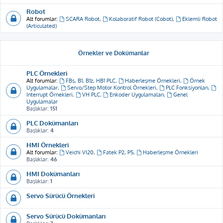
Robot
Alt forumlar:
SCARA Robot
,
Kolaboratif Robot (Cobot)
,
Eklemli Robot
(Articulated)
Örnekler ve Dokümanlar
PLC Örnekleri
Alt forumlar:
FBs, B1, B1z, HB1 PLC
,
Haberleşme Örnekleri
,
Örnek
Uygulamalar
,
Servo/Step Motor Kontrol Örnekleri
,
PLC Fonksiyonları
,
Interrupt Örnekleri
,
VH PLC
,
Enkoder Uygulamaları
,
Genel
Uygulamalar
Başlıklar:
151
PLC Dokümanları
Başlıklar:
4
HMI Örnekleri
Alt forumlar:
Veichi VI20
,
Fatek P2, P5
,
Haberleşme Örnekleri
Başlıklar:
46
HMI Dokümanları
Başlıklar:
1
Servo Sürücü Örnekleri
Servo Sürücü Dokümanları