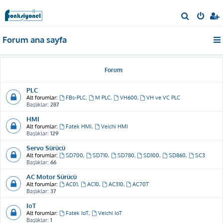
A
r
Forum ana sayfa
a
Forum
PLC
Alt forumlar:
FBs-PLC
,
M PLC
,
VH600
,
VH ve VC PLC
Başlıklar:
287
HMI
Alt forumlar:
Fatek HMI
,
Veichi HMI
Başlıklar:
129
Servo Sürücü
Alt forumlar:
SD700
,
SD710
,
SD780
,
SD100
,
SD860
,
SC3
Başlıklar:
66
AC Motor Sürücü
Alt forumlar:
AC01
,
AC10
,
AC310
,
AC70T
Başlıklar:
37
IoT
Alt forumlar:
Fatek IoT
,
Veichi IoT
Başlıklar:
1