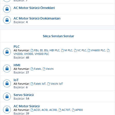
Başlıklar:
7
AC Motor Sürücü Örnekleri
AC Motor Sürücü Dokümanları
Başlıklar:
4
Sıkça Sorulan Sorular
PLC
Alt forumlar:
FBs, B1, B1z, HB1 PLC
,
M PLC
,
VC PLC
,
VH600 PLC
,
VH200, VH300, VH500 PLC
Başlıklar:
68
HMI
Alt forumlar:
Fatek
,
Veichi
Başlıklar:
27
IoT
Alt forumlar:
Fatek IoT
,
Veichi IoT
Başlıklar:
6
Servo Sürücü
Başlıklar:
54
AC Motor Sürücü
Alt forumlar:
AC01, AC10, AC310
,
AC70T
,
AP100
Başlıklar:
39