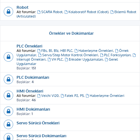
Robot
Alt forumlar:
SCARA Robot
,
Kolaboratif Robot (Cobot)
,
Eklemli Robot
(Articulated)
Örnekler ve Dokümanlar
PLC Örnekleri
Alt forumlar:
FBs, B1, B1z, HB1 PLC
,
Haberleşme Örnekleri
,
Örnek
Uygulamalar
,
Servo/Step Motor Kontrol Örnekleri
,
PLC Fonksiyonları
,
Interrupt Örnekleri
,
VH PLC
,
Enkoder Uygulamaları
,
Genel
Uygulamalar
Başlıklar:
151
PLC Dokümanları
Başlıklar:
4
HMI Örnekleri
Alt forumlar:
Veichi VI20
,
Fatek P2, P5
,
Haberleşme Örnekleri
Başlıklar:
46
HMI Dokümanları
Başlıklar:
1
Servo Sürücü Örnekleri
Servo Sürücü Dokümanları