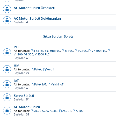
Başlıklar:
7
AC Motor Sürücü Örnekleri
AC Motor Sürücü Dokümanları
Başlıklar:
4
Sıkça Sorulan Sorular
PLC
Alt forumlar:
FBs, B1, B1z, HB1 PLC
,
M PLC
,
VC PLC
,
VH600 PLC
,
VH200, VH300, VH500 PLC
Başlıklar:
68
HMI
Alt forumlar:
Fatek
,
Veichi
Başlıklar:
27
IoT
Alt forumlar:
Fatek IoT
,
Veichi IoT
Başlıklar:
6
Servo Sürücü
Başlıklar:
54
AC Motor Sürücü
Alt forumlar:
AC01, AC10, AC310
,
AC70T
,
AP100
Başlıklar:
39