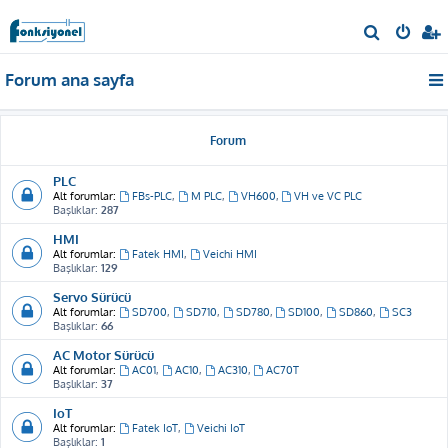
A
r
Forum ana sayfa
a
Forum
PLC
Alt forumlar:
FBs-PLC
,
M PLC
,
VH600
,
VH ve VC PLC
Başlıklar:
287
HMI
Alt forumlar:
Fatek HMI
,
Veichi HMI
Başlıklar:
129
Servo Sürücü
Alt forumlar:
SD700
,
SD710
,
SD780
,
SD100
,
SD860
,
SC3
Başlıklar:
66
AC Motor Sürücü
Alt forumlar:
AC01
,
AC10
,
AC310
,
AC70T
Başlıklar:
37
IoT
Alt forumlar:
Fatek IoT
,
Veichi IoT
Başlıklar:
1