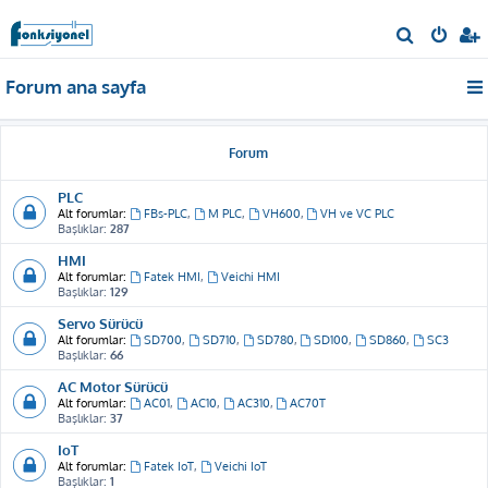
A
r
Forum ana sayfa
a
Forum
PLC
Alt forumlar:
FBs-PLC
,
M PLC
,
VH600
,
VH ve VC PLC
Başlıklar:
287
HMI
Alt forumlar:
Fatek HMI
,
Veichi HMI
Başlıklar:
129
Servo Sürücü
Alt forumlar:
SD700
,
SD710
,
SD780
,
SD100
,
SD860
,
SC3
Başlıklar:
66
AC Motor Sürücü
Alt forumlar:
AC01
,
AC10
,
AC310
,
AC70T
Başlıklar:
37
IoT
Alt forumlar:
Fatek IoT
,
Veichi IoT
Başlıklar:
1