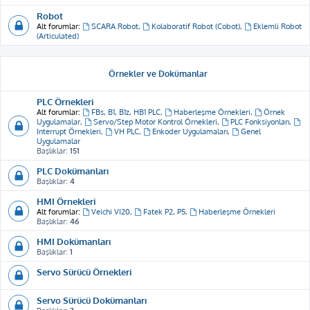
Robot
Alt forumlar:
SCARA Robot
,
Kolaboratif Robot (Cobot)
,
Eklemli Robot
(Articulated)
Örnekler ve Dokümanlar
PLC Örnekleri
Alt forumlar:
FBs, B1, B1z, HB1 PLC
,
Haberleşme Örnekleri
,
Örnek
Uygulamalar
,
Servo/Step Motor Kontrol Örnekleri
,
PLC Fonksiyonları
,
Interrupt Örnekleri
,
VH PLC
,
Enkoder Uygulamaları
,
Genel
Uygulamalar
Başlıklar:
151
PLC Dokümanları
Başlıklar:
4
HMI Örnekleri
Alt forumlar:
Veichi VI20
,
Fatek P2, P5
,
Haberleşme Örnekleri
Başlıklar:
46
HMI Dokümanları
Başlıklar:
1
Servo Sürücü Örnekleri
Servo Sürücü Dokümanları