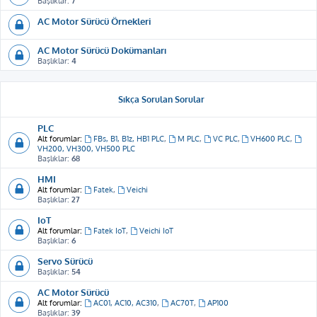
Başlıklar:
7
AC Motor Sürücü Örnekleri
AC Motor Sürücü Dokümanları
Başlıklar:
4
Sıkça Sorulan Sorular
PLC
Alt forumlar:
FBs, B1, B1z, HB1 PLC
,
M PLC
,
VC PLC
,
VH600 PLC
,
VH200, VH300, VH500 PLC
Başlıklar:
68
HMI
Alt forumlar:
Fatek
,
Veichi
Başlıklar:
27
IoT
Alt forumlar:
Fatek IoT
,
Veichi IoT
Başlıklar:
6
Servo Sürücü
Başlıklar:
54
AC Motor Sürücü
Alt forumlar:
AC01, AC10, AC310
,
AC70T
,
AP100
Başlıklar:
39