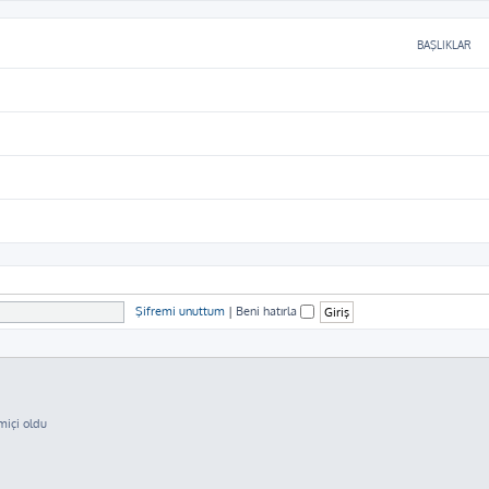
BAŞLIKLAR
Şifremi unuttum
|
Beni hatırla
miçi oldu