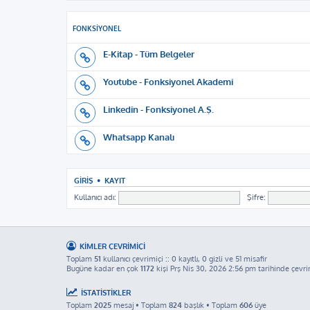
FONKSIYONEL
E-Kitap - Tüm Belgeler
Youtube - Fonksiyonel Akademi
Linkedin - Fonksiyonel A.Ş.
Whatsapp Kanalı
GIRIŞ
•
KAYIT
Kullanıcı adı:
Şifre:
KIMLER ÇEVRIMIÇI
Toplam
51
kullanıcı çevrimiçi :: 0 kayıtlı, 0 gizli ve 51 misafir
Bugüne kadar en çok
1172
kişi Prş Nis 30, 2026 2:56 pm tarihinde çevri
İSTATISTIKLER
Toplam
2025
mesaj • Toplam
824
başlık • Toplam
606
üye