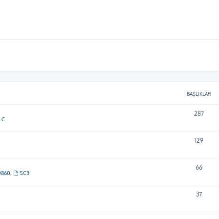
BAŞLIKLAR
287
LC
129
66
D860
,
SC3
37