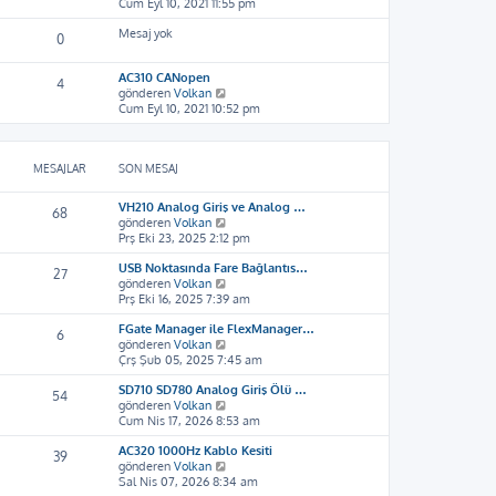
o
Cum Eyl 10, 2021 11:55 pm
ı
ü
l
n
g
n
e
Mesaj yok
m
ö
t
0
e
r
ü
s
ü
l
AC310 CANopen
a
4
n
e
S
gönderen
Volkan
j
t
o
Cum Eyl 10, 2021 10:52 pm
ı
ü
n
g
l
m
ö
e
e
r
MESAJLAR
SON MESAJ
s
ü
a
n
j
t
VH210 Analog Giriş ve Analog …
68
ı
ü
S
gönderen
Volkan
g
l
o
Prş Eki 23, 2025 2:12 pm
ö
e
n
r
USB Noktasında Fare Bağlantıs…
m
27
ü
S
gönderen
Volkan
e
n
o
Prş Eki 16, 2025 7:39 am
s
t
n
a
ü
FGate Manager ile FlexManager…
m
j
6
l
S
gönderen
Volkan
e
ı
e
o
Çrş Şub 05, 2025 7:45 am
s
g
n
a
ö
SD710 SD780 Analog Giriş Ölü …
m
j
r
54
S
gönderen
Volkan
e
ı
ü
o
Cum Nis 17, 2026 8:53 am
s
g
n
n
a
ö
t
AC320 1000Hz Kablo Kesiti
m
j
r
ü
39
S
gönderen
Volkan
e
ı
ü
l
o
Sal Nis 07, 2026 8:34 am
s
g
n
e