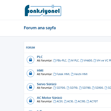
Forum ana sayfa
FORUM
PLC
Alt forumlar:
FBs-PLC
,
M PLC
,
VH600
,
VH ve VC P
HMI
Alt forumlar:
Fatek HMI
,
Veichi HMI
Servo Sürücü
Alt forumlar:
SD700
,
SD710
,
SD780
,
SD100
,
S
AC Motor Sürücü
Alt forumlar:
AC01
,
AC10
,
AC310
,
AC70T