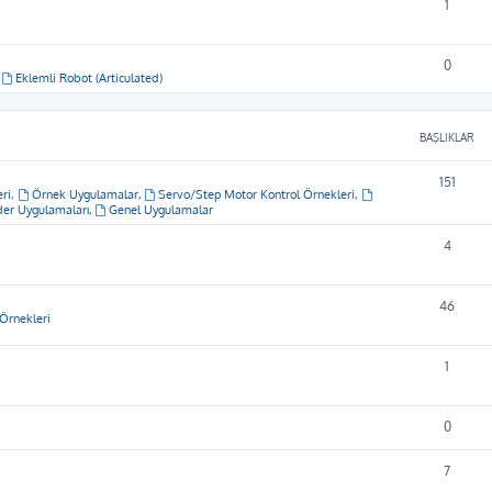
1
0
,
Eklemli Robot (Articulated)
BAŞLIKLAR
151
ri
,
Örnek Uygulamalar
,
Servo/Step Motor Kontrol Örnekleri
,
er Uygulamaları
,
Genel Uygulamalar
4
46
Örnekleri
1
0
7