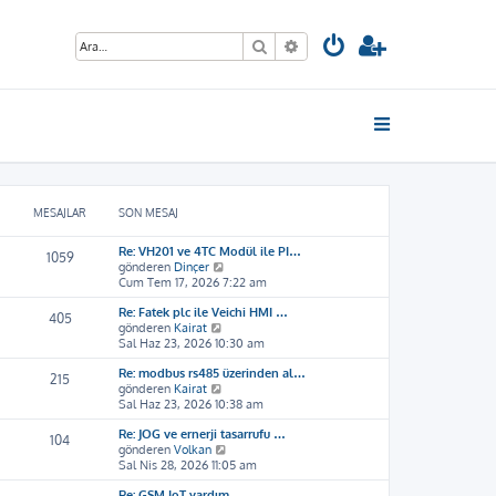
Ara
Gelişmiş arama
MESAJLAR
SON MESAJ
Re: VH201 ve 4TC Modül ile PI…
1059
S
gönderen
Dinçer
o
Cum Tem 17, 2026 7:22 am
n
Re: Fatek plc ile Veichi HMI …
m
405
S
gönderen
Kairat
e
o
Sal Haz 23, 2026 10:30 am
s
n
a
Re: modbus rs485 üzerinden al…
m
j
215
S
gönderen
Kairat
e
ı
o
Sal Haz 23, 2026 10:38 am
s
g
n
a
ö
Re: JOG ve ernerji tasarrufu …
m
j
r
104
S
gönderen
Volkan
e
ı
ü
o
Sal Nis 28, 2026 11:05 am
s
g
n
n
a
ö
t
Re: GSM IoT yardım
m