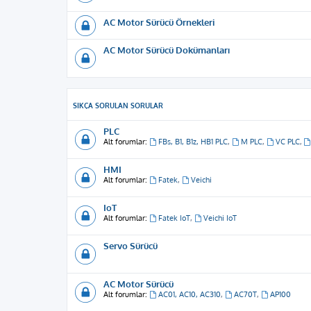
AC Motor Sürücü Örnekleri
AC Motor Sürücü Dokümanları
SIKÇA SORULAN SORULAR
PLC
Alt forumlar:
FBs, B1, B1z, HB1 PLC
,
M PLC
,
VC PLC
,
HMI
Alt forumlar:
Fatek
,
Veichi
IoT
Alt forumlar:
Fatek IoT
,
Veichi IoT
Servo Sürücü
AC Motor Sürücü
Alt forumlar:
AC01, AC10, AC310
,
AC70T
,
AP100