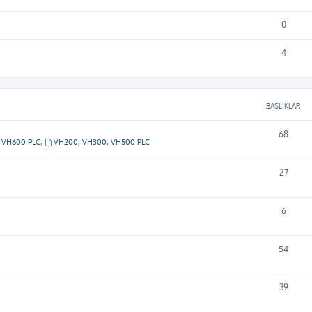
0
4
BAŞLIKLAR
68
VH600 PLC
,
VH200, VH300, VH500 PLC
27
6
54
39