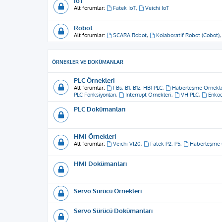
IoT
Alt forumlar:
Fatek IoT
,
Veichi IoT
Robot
Alt forumlar:
SCARA Robot
,
Kolaboratif Robot (Cobot)
ÖRNEKLER VE DOKÜMANLAR
PLC Örnekleri
Alt forumlar:
FBs, B1, B1z, HB1 PLC
,
Haberleşme Örnekle
PLC Fonksiyonları
,
Interrupt Örnekleri
,
VH PLC
,
Enkod
PLC Dokümanları
HMI Örnekleri
Alt forumlar:
Veichi VI20
,
Fatek P2, P5
,
Haberleşme 
HMI Dokümanları
Servo Sürücü Örnekleri
Servo Sürücü Dokümanları