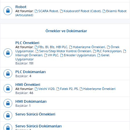
Robot
Alt forumlar:
SCARA Robot
,
Kolaboratif Robot (Cobot)
,
Eklemli Robot
(Articulated)
Örnekler ve Dokümanlar
PLC Örnekleri
Alt forumlar:
FBs, B1, B1z, HB1 PLC
,
Haberleşme Örnekleri
,
Örnek
Uygulamalar
,
Servo/Step Motor Kontrol Örnekleri
,
PLC Fonksiyonları
,
Interrupt Örnekleri
,
VH PLC
,
Enkoder Uygulamaları
,
Genel
Uygulamalar
Başlıklar:
151
PLC Dokümanları
Başlıklar:
4
HMI Örnekleri
Alt forumlar:
Veichi VI20
,
Fatek P2, P5
,
Haberleşme Örnekleri
Başlıklar:
46
HMI Dokümanları
Başlıklar:
1
Servo Sürücü Örnekleri
Servo Sürücü Dokümanları