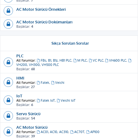
Başlıklar:
7
AC Motor Sürücü Örnekleri
AC Motor Sürücü Dokümanları
Başlıklar:
4
Sıkça Sorulan Sorular
PLC
Alt forumlar:
FBs, B1, B1z, HB1 PLC
,
M PLC
,
VC PLC
,
VH600 PLC
,
VH200, VH300, VH500 PLC
Başlıklar:
68
HMI
Alt forumlar:
Fatek
,
Veichi
Başlıklar:
27
IoT
Alt forumlar:
Fatek IoT
,
Veichi IoT
Başlıklar:
6
Servo Sürücü
Başlıklar:
54
AC Motor Sürücü
Alt forumlar:
AC01, AC10, AC310
,
AC70T
,
AP100
Başlıklar:
39