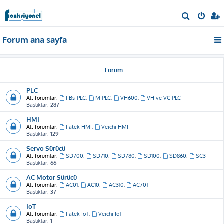
A
r
Forum ana sayfa
a
Forum
PLC
Alt forumlar:
FBs-PLC
,
M PLC
,
VH600
,
VH ve VC PLC
Başlıklar:
287
HMI
Alt forumlar:
Fatek HMI
,
Veichi HMI
Başlıklar:
129
Servo Sürücü
Alt forumlar:
SD700
,
SD710
,
SD780
,
SD100
,
SD860
,
SC3
Başlıklar:
66
AC Motor Sürücü
Alt forumlar:
AC01
,
AC10
,
AC310
,
AC70T
Başlıklar:
37
IoT
Alt forumlar:
Fatek IoT
,
Veichi IoT
Başlıklar:
1