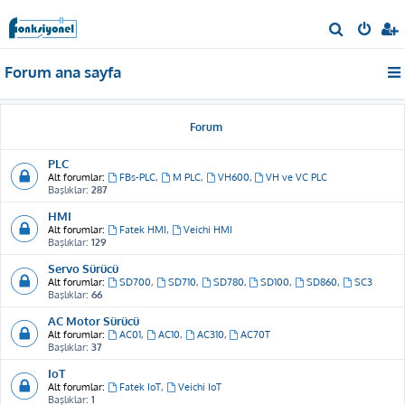
A
r
Forum ana sayfa
a
Forum
PLC
Alt forumlar:
FBs-PLC
,
M PLC
,
VH600
,
VH ve VC PLC
Başlıklar:
287
HMI
Alt forumlar:
Fatek HMI
,
Veichi HMI
Başlıklar:
129
Servo Sürücü
Alt forumlar:
SD700
,
SD710
,
SD780
,
SD100
,
SD860
,
SC3
Başlıklar:
66
AC Motor Sürücü
Alt forumlar:
AC01
,
AC10
,
AC310
,
AC70T
Başlıklar:
37
IoT
Alt forumlar:
Fatek IoT
,
Veichi IoT
Başlıklar:
1