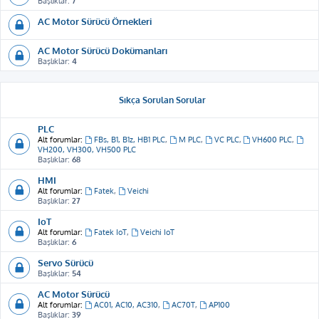
Başlıklar:
7
AC Motor Sürücü Örnekleri
AC Motor Sürücü Dokümanları
Başlıklar:
4
Sıkça Sorulan Sorular
PLC
Alt forumlar:
FBs, B1, B1z, HB1 PLC
,
M PLC
,
VC PLC
,
VH600 PLC
,
VH200, VH300, VH500 PLC
Başlıklar:
68
HMI
Alt forumlar:
Fatek
,
Veichi
Başlıklar:
27
IoT
Alt forumlar:
Fatek IoT
,
Veichi IoT
Başlıklar:
6
Servo Sürücü
Başlıklar:
54
AC Motor Sürücü
Alt forumlar:
AC01, AC10, AC310
,
AC70T
,
AP100
Başlıklar:
39