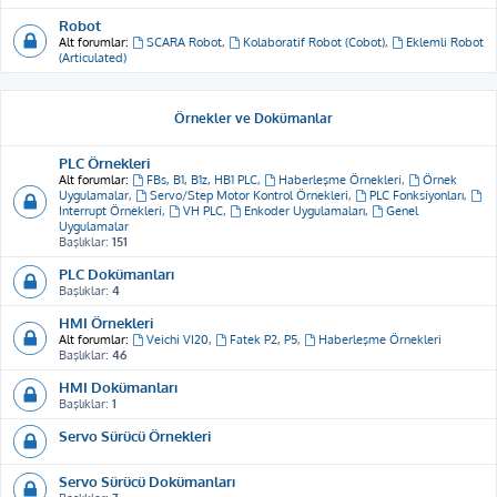
Robot
Alt forumlar:
SCARA Robot
,
Kolaboratif Robot (Cobot)
,
Eklemli Robot
(Articulated)
Örnekler ve Dokümanlar
PLC Örnekleri
Alt forumlar:
FBs, B1, B1z, HB1 PLC
,
Haberleşme Örnekleri
,
Örnek
Uygulamalar
,
Servo/Step Motor Kontrol Örnekleri
,
PLC Fonksiyonları
,
Interrupt Örnekleri
,
VH PLC
,
Enkoder Uygulamaları
,
Genel
Uygulamalar
Başlıklar:
151
PLC Dokümanları
Başlıklar:
4
HMI Örnekleri
Alt forumlar:
Veichi VI20
,
Fatek P2, P5
,
Haberleşme Örnekleri
Başlıklar:
46
HMI Dokümanları
Başlıklar:
1
Servo Sürücü Örnekleri
Servo Sürücü Dokümanları