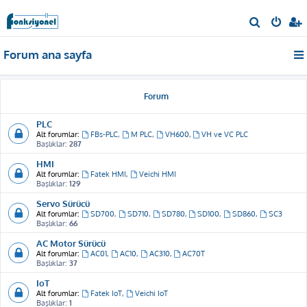
A
r
Forum ana sayfa
a
Forum
PLC
Alt forumlar:
FBs-PLC
,
M PLC
,
VH600
,
VH ve VC PLC
Başlıklar:
287
HMI
Alt forumlar:
Fatek HMI
,
Veichi HMI
Başlıklar:
129
Servo Sürücü
Alt forumlar:
SD700
,
SD710
,
SD780
,
SD100
,
SD860
,
SC3
Başlıklar:
66
AC Motor Sürücü
Alt forumlar:
AC01
,
AC10
,
AC310
,
AC70T
Başlıklar:
37
IoT
Alt forumlar:
Fatek IoT
,
Veichi IoT
Başlıklar:
1