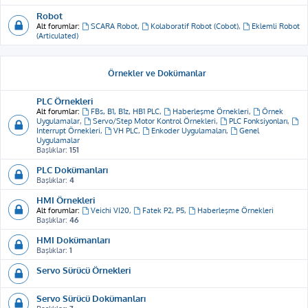
Robot
Alt forumlar:
SCARA Robot
,
Kolaboratif Robot (Cobot)
,
Eklemli Robot
(Articulated)
Örnekler ve Dokümanlar
PLC Örnekleri
Alt forumlar:
FBs, B1, B1z, HB1 PLC
,
Haberleşme Örnekleri
,
Örnek
Uygulamalar
,
Servo/Step Motor Kontrol Örnekleri
,
PLC Fonksiyonları
,
Interrupt Örnekleri
,
VH PLC
,
Enkoder Uygulamaları
,
Genel
Uygulamalar
Başlıklar:
151
PLC Dokümanları
Başlıklar:
4
HMI Örnekleri
Alt forumlar:
Veichi VI20
,
Fatek P2, P5
,
Haberleşme Örnekleri
Başlıklar:
46
HMI Dokümanları
Başlıklar:
1
Servo Sürücü Örnekleri
Servo Sürücü Dokümanları