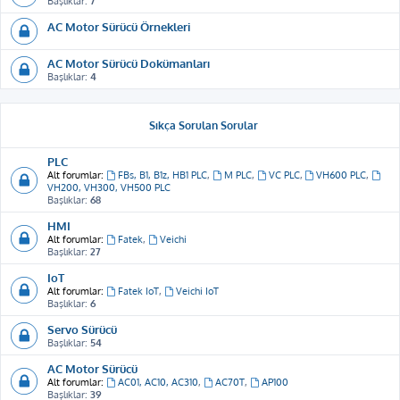
Başlıklar:
7
AC Motor Sürücü Örnekleri
AC Motor Sürücü Dokümanları
Başlıklar:
4
Sıkça Sorulan Sorular
PLC
Alt forumlar:
FBs, B1, B1z, HB1 PLC
,
M PLC
,
VC PLC
,
VH600 PLC
,
VH200, VH300, VH500 PLC
Başlıklar:
68
HMI
Alt forumlar:
Fatek
,
Veichi
Başlıklar:
27
IoT
Alt forumlar:
Fatek IoT
,
Veichi IoT
Başlıklar:
6
Servo Sürücü
Başlıklar:
54
AC Motor Sürücü
Alt forumlar:
AC01, AC10, AC310
,
AC70T
,
AP100
Başlıklar:
39