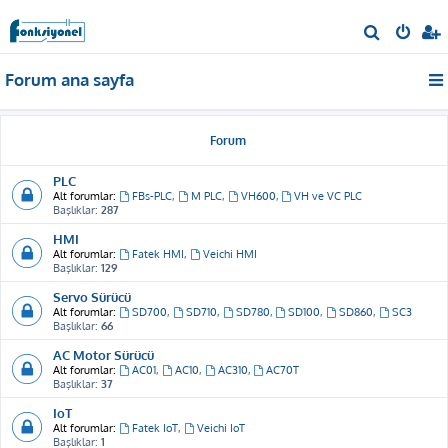
A
r
Forum ana sayfa
a
Forum
PLC
Alt forumlar:
FBs-PLC
,
M PLC
,
VH600
,
VH ve VC PLC
Başlıklar:
287
HMI
Alt forumlar:
Fatek HMI
,
Veichi HMI
Başlıklar:
129
Servo Sürücü
Alt forumlar:
SD700
,
SD710
,
SD780
,
SD100
,
SD860
,
SC3
Başlıklar:
66
AC Motor Sürücü
Alt forumlar:
AC01
,
AC10
,
AC310
,
AC70T
Başlıklar:
37
IoT
Alt forumlar:
Fatek IoT
,
Veichi IoT
Başlıklar:
1