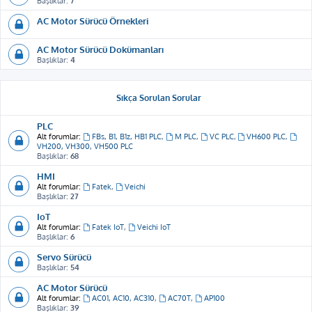
Başlıklar:
7
AC Motor Sürücü Örnekleri
AC Motor Sürücü Dokümanları
Başlıklar:
4
Sıkça Sorulan Sorular
PLC
Alt forumlar:
FBs, B1, B1z, HB1 PLC
,
M PLC
,
VC PLC
,
VH600 PLC
,
VH200, VH300, VH500 PLC
Başlıklar:
68
HMI
Alt forumlar:
Fatek
,
Veichi
Başlıklar:
27
IoT
Alt forumlar:
Fatek IoT
,
Veichi IoT
Başlıklar:
6
Servo Sürücü
Başlıklar:
54
AC Motor Sürücü
Alt forumlar:
AC01, AC10, AC310
,
AC70T
,
AP100
Başlıklar:
39