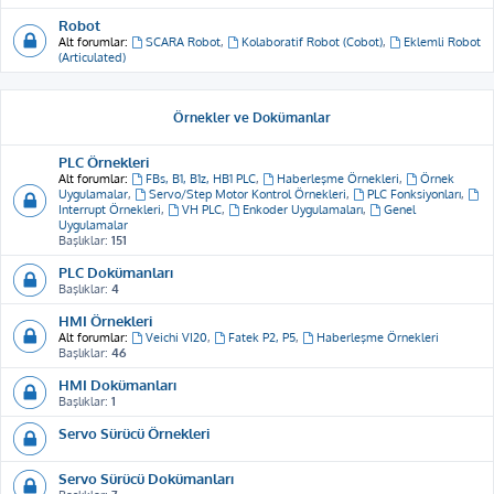
Robot
Alt forumlar:
SCARA Robot
,
Kolaboratif Robot (Cobot)
,
Eklemli Robot
(Articulated)
Örnekler ve Dokümanlar
PLC Örnekleri
Alt forumlar:
FBs, B1, B1z, HB1 PLC
,
Haberleşme Örnekleri
,
Örnek
Uygulamalar
,
Servo/Step Motor Kontrol Örnekleri
,
PLC Fonksiyonları
,
Interrupt Örnekleri
,
VH PLC
,
Enkoder Uygulamaları
,
Genel
Uygulamalar
Başlıklar:
151
PLC Dokümanları
Başlıklar:
4
HMI Örnekleri
Alt forumlar:
Veichi VI20
,
Fatek P2, P5
,
Haberleşme Örnekleri
Başlıklar:
46
HMI Dokümanları
Başlıklar:
1
Servo Sürücü Örnekleri
Servo Sürücü Dokümanları