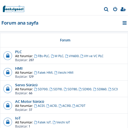
A
r
Forum ana sayfa
a
Forum
PLC
Alt forumlar:
FBs-PLC
,
M PLC
,
VH600
,
VH ve VC PLC
Başlıklar:
287
HMI
Alt forumlar:
Fatek HMI
,
Veichi HMI
Başlıklar:
129
Servo Sürücü
Alt forumlar:
SD700
,
SD710
,
SD780
,
SD100
,
SD860
,
SC3
Başlıklar:
66
AC Motor Sürücü
Alt forumlar:
AC01
,
AC10
,
AC310
,
AC70T
Başlıklar:
37
IoT
Alt forumlar:
Fatek IoT
,
Veichi IoT
Başlıklar:
1