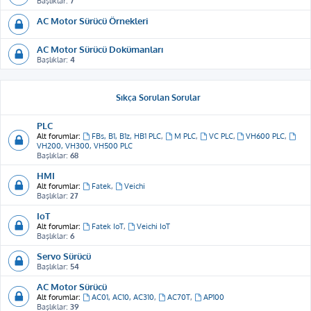
Başlıklar:
7
AC Motor Sürücü Örnekleri
AC Motor Sürücü Dokümanları
Başlıklar:
4
Sıkça Sorulan Sorular
PLC
Alt forumlar:
FBs, B1, B1z, HB1 PLC
,
M PLC
,
VC PLC
,
VH600 PLC
,
VH200, VH300, VH500 PLC
Başlıklar:
68
HMI
Alt forumlar:
Fatek
,
Veichi
Başlıklar:
27
IoT
Alt forumlar:
Fatek IoT
,
Veichi IoT
Başlıklar:
6
Servo Sürücü
Başlıklar:
54
AC Motor Sürücü
Alt forumlar:
AC01, AC10, AC310
,
AC70T
,
AP100
Başlıklar:
39