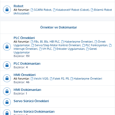
Robot
Alt forumlar:
SCARA Robot
,
Kolaboratif Robot (Cobot)
,
Eklemli Robot
(Articulated)
Örnekler ve Dokümanlar
PLC Örnekleri
Alt forumlar:
FBs, B1, B1z, HB1 PLC
,
Haberleşme Örnekleri
,
Örnek
Uygulamalar
,
Servo/Step Motor Kontrol Örnekleri
,
PLC Fonksiyonları
,
Interrupt Örnekleri
,
VH PLC
,
Enkoder Uygulamaları
,
Genel
Uygulamalar
Başlıklar:
151
PLC Dokümanları
Başlıklar:
4
HMI Örnekleri
Alt forumlar:
Veichi VI20
,
Fatek P2, P5
,
Haberleşme Örnekleri
Başlıklar:
46
HMI Dokümanları
Başlıklar:
1
Servo Sürücü Örnekleri
Servo Sürücü Dokümanları